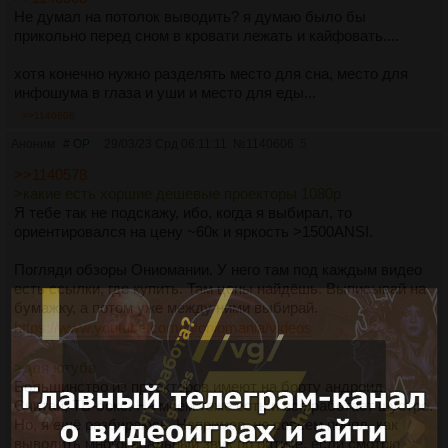
полосы от неравномерности прокраски валиком. Особенно
Не думал на потолок выводить? я думаю было бы
при панорамировании.
прикольно перед сном в кровати лежать и кайфовать....
Остались обрезки от листа, поэксперементирую на них с
хотя конечно нужно разделять место для сна, место для
краской.
инфошума в глаза и уши и место для еды...
>>1140608
Аноним
# OP
29/03/23 Срд 06:11:11
№
1140606
5
>>1140578
>какие есть хоршие дешевые проекторы 1080р
Я тебе так не подскажу, ибо, когда я выбирал, то
ориентировался на цену ~60к и яркость >1500ANSI.
Погляди обзоры Ониомании. У него там под каждым видео
есть ссылки, где купить. Там цены найдёшь. Выписывай на
бумажку, а потом уже между ними выбирай.
https://www.youtube.com/@oniomania/videos
>для ютуба
Большинство из проекторов имеют на борту андроид.
Считай, ТВ-бокс. На моём тоже есть и всё работает шустро.
Но, я ещё разбираюсь. Например, не совсем понял, как
выводить многоканальный звук по оптике, если смотрю