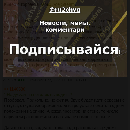
видео с торрента через Ace Stream.
> и игр
А вот тут надо смотреть на задержку. Тут только обзоры
смотреть. А задержка сильно скачет от проектора к
проектору. У дорогого может быть задержка намного
больше, чем у дешёвого. Тут не от цены зависит уже.
>чтобы у них было 3 положения памяти
Вот это не встречал. Но, у многих проекторов, в том числе и
моего, есть автофокус и автоматическая коррекция
трапеции. Автофокус работает хорошо, а корректировка
трапеции не всегда выставляется правильно.
Аноним
# OP
29/03/23 Срд 06:29:00
№
1140608
6
>>1140588
>Не думал на потолок выводить?
Пробовал. Прикольно, но фигня. Звук будет идти совсем не
оттуда, откуда изображение. Быстро устаю лежать в одном
положении на спине. А когда проектор на стене, то число
вариаций расположиться на диване намного больше.
Да и проектор, в идеале, тоже надо располагать рядом с