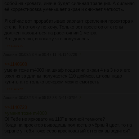
собой на кровати, иначе будет сильная трапеция. А сильная
её корректировка уменьшает экран и снижает чёткость.
Я сейчас вот прорабатываю вариант крепления проектора к
стене. К потолку не хочу. Только вот проектор от стены
должен находиться на расстоянии 1 метра.
Вот доделаю, и покажу что получилось.
>>1140729
Аноним
30/03/23 Чтв 00:47:11
№
1140729
7
>>1140608
уменя тоже m4000 на шкаф подцепил экран 4 на 3 но я его
взял из за длины получается 110 дюймов, шторы надо
купить а то только вечером можно смотреть
>>1140756
Аноним
30/03/23 Чтв 05:53:38
№
1140756
8
>>1140729
>уменя тоже m4000
О! Тебе не ярковато на 110" в полной темноте?
Когда на проектор выводишь полностью чёрный цвет, то на
экране у тебя тоже серо-красноватый оттенок выводится?