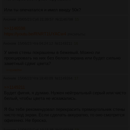
Или ты опечатался и имел ввиду 50к?
Аноним
20/05/23 Суб 21:39:57
№
1146798
15
>>1146598
https://youtu.be/RNRT1UYACw4
[РАСКРЫТЬ]
Аноним
15/06/23 Чтв 04:24:12
№
1149211
16
У меня стены покрашены в бежевый. Можно ли
проецировать на них без белого экрана или будет сильно
заметный сдвиг цвета?
>>1149264
Аноним
15/06/23 Чтв 18:40:09
№
1149264
17
>>1149211
Будет фигня, я думаю. Нужен нейтральный серый или чисто
белый, чтобы цвета не искажались.
Я бы тебе рекомендовал перекрасить прямоугольник стены
чисто под экран. Если сделать аккуратно, то оно смотрится
офигенно. Не броско.