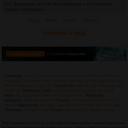
55"). Докупаешь ми стик 4к и кайфуешь с ютубчиком и
торрент-грабберами.
Назад
Вверх
Каталог
Обновить
Ответить в тред
Тематика:
au
/
bi
/
biz
/
bo
/
c
/
em
/
fa
/
fiz
/
fl
/
ftb
/
hh
/
hi
/
me
/
mg
/
mlp
/
mo
/
mov
/
mu
/
ne
/
psy
/
re
/
sci
/
sf
/
sn
/
sp
/
spc
/
tv
/
un
/
w
/
wh
/
wm
/
wp
/
zog
Творчество:
de
/
di
/
diy
/
mus
/
pa
/
p
/
wrk
/
trv
Техника и софт:
gd
/
hw
/
mobi
/
pr
/
ra
/
s
/
t
/
web
Игры:
bg
/
cg
/
ruvn
/
tes
/
v
/
vg
/
gacha
/
wr
Японская
культура:
a
/
fd
/
ja
/
ma
/
vn
Разное:
d
/
b
/
o
/
soc
/
media
/
r
/
abu
/
rf
Взрослым:
fur
/
gg
/
vape
/
h
/
ho
/
hc
/
e
/
fet
/
sex
/
fag
Политика:
int
/
po
/
news
Новые:
man
/
ai
/
nf
Прочие доски
Все права и копирайты на этой странице принадлежат правообладателям.
За любую размещенную информацию несет личную ответственность постер