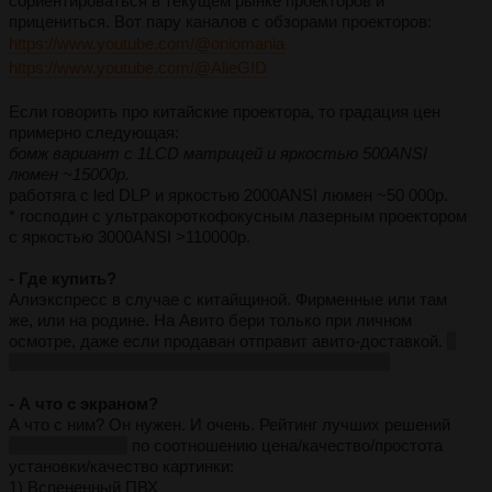
сориентироваться в текущем рынке проекторов и
прицениться. Вот пару каналов с обзорами проекторов:
https://www.youtube.com/@oniomania
https://www.youtube.com/@AlieGID
Если говорить про китайские проектора, то градация цен
примерно следующая:
бомж вариант с 1LCD матрицей и яркостью 500ANSI
люмен ~15000р.
работяга с led DLP и яркостью 2000ANSI люмен ~50 000р.
* господин с ультракороткофокусным лазерным проектором
с яркостью 3000ANSI >110000р.
- Где купить?
Алиэкспресс в случае с китайщиной. Фирменные или там
же, или на родине. На Авито бери только при личном
осмотре, даже если продаван отправит авито-доставкой.
в
категории Проекторы Авито-доставка не работает
- А что с экраном?
А что с ним? Он нужен. И очень. Рейтинг лучших решений
по мнению ОПа
по соотношению цена/качество/простота
установки/качество картинки:
1) Вспененный ПВХ