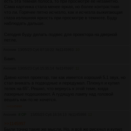
есть эта тёмная полоса, то при просмотре её незаметно.
Сама картинка стала менее яркая, но более контрастная
что ли. Горячее пятно исчезло, как и исчезла выжигающая
глаза излишняя яркость при просмотре в темноте. Буду
наблюдать дальше.
Сегодня буду делать подвес для проектора на дверной
петле.
Аноним
13/05/23 Суб 07:10:22
№
1145963
10
Бамп.
Аноним
13/05/23 Суб 15:35:14
№
1145997
11
Давно хотел проектор, так как имеется хороший 5.1 звук, но
стал вникать в подводные и передумал. Плюнул и купил
телек на 65". Решил, что вернусь к этой теме, когда
лазерные подешевеют. А гудящую лампу над головой
вешать как-то не хочется.
>>1145999
Аноним
# OP
13/05/23 Суб 16:34:13
№
1145999
12
>>1145997
Были точно такие же мысли. Но, я всё же рискнул и купил