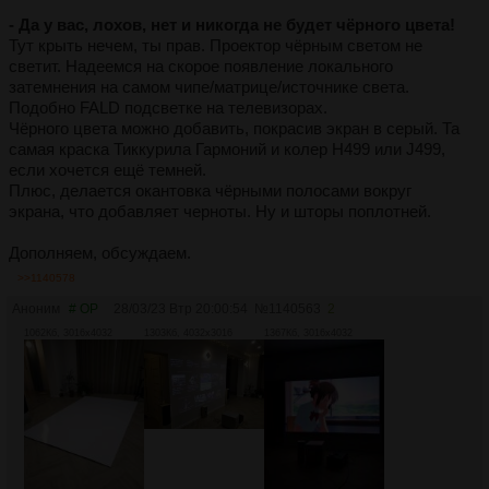
- Да у вас, лохов, нет и никогда не будет чёрного цвета!
Тут крыть нечем, ты прав. Проектор чёрным светом не
светит. Надеемся на скорое появление локального
затемнения на самом чипе/матрице/источнике света.
Подобно FALD подсветке на телевизорах.
Чёрного цвета можно добавить, покрасив экран в серый. Та
самая краска Тиккурила Гармоний и колер H499 или J499,
если хочется ещё темней.
Плюс, делается окантовка чёрными полосами вокруг
экрана, что добавляет черноты. Ну и шторы поплотней.
Дополняем, обсуждаем.
>>1140578
Аноним
# OP
28/03/23 Втр 20:00:54
№
1140563
2
1062Кб, 3016x4032
1303Кб, 4032x3016
1367Кб, 3016x4032