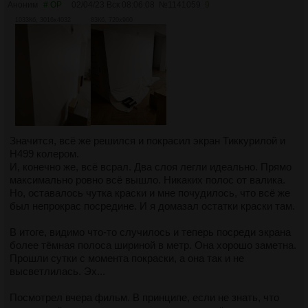
Аноним
# OP
02/04/23 Вск 08:06:08
№
1141059
9
1033Кб, 3016x4032
83Кб, 720x960
Значится, всё же решился и покрасил экран Тиккурилой и
Н499 колером.
И, конечно же, всё всрал. Два слоя легли идеально. Прямо
максимально ровно всё вышло. Никаких полос от валика.
Но, оставалось чутка краски и мне почудилось, что всё же
был непрокрас посредине. И я домазал остатки краски там.
В итоге, видимо что-то случилось и теперь посреди экрана
более тёмная полоса шириной в метр. Она хорошо заметна.
Прошли сутки с момента покраски, а она так и не
высветлилась. Эх...
Посмотрел вчера фильм. В принципе, если не знать, что