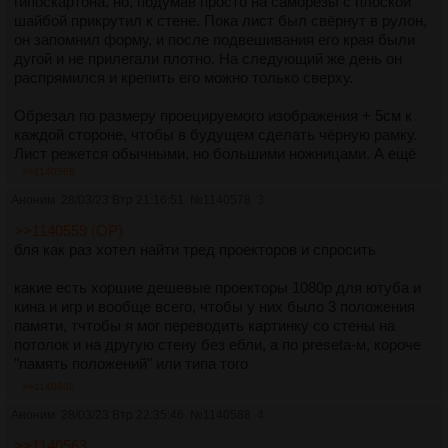
гипоскартона, но, подумав просто на саморезы с плоской
шайбой прикрутил к стене. Пока лист был свёрнут в рулон,
он запомнил форму, и после подвешивания его края были
дугой и не прилегали плотно. На следующий же день он
распрямился и крепить его можно только сверху.
Обрезал по размеру проецируемого изображения + 5см к
каждой стороне, чтобы в будущем сделать чёрную рамку.
Лист режется обычными, но большими ножницами. А ещё
лучше канцелярским ножом со свежим лезвием.
>>1140588
Аноним
28/03/23 Втр 21:16:51
№
1140578
3
Размер получился ровно 130".
>>1140559 (OP)
Его поверхность идеально ровная, но таки мягкая. Поэтому
бля как раз хотел найти тред проекторов и спросить
острыми предметами лучше не тыкать.
какие есть хоршие дешевые проекторы 1080р для ютуба и
Изображение на нём отличное. Яркое, безо всякой видимой
кина и игр и вообще всего, чтобы у них было 3 положения
фактуры. Но, немного виднеется горячее пятно. Даже
памяти, тчтобы я мог переводить картинку со стены на
скорее горячий столб. Заметно только на светлых сценах,
потолок и на другую стену без ебли, а по preseta-м, короче
когда картинка движется вбок. Человек не знающий о таком
"память положений" или типа того
явлении и не заметит.
>>1140606
Всё же думаю покрасить, хотя бы белой матовой краской.
Аноним
28/03/23 Втр 22:35:46
№
1140588
4
Защитную плёнку содрал, да. Или же лучше в оттенок H499
покрасить. Но, почему-то я опасаюсь того, что будут видны
>>1140563