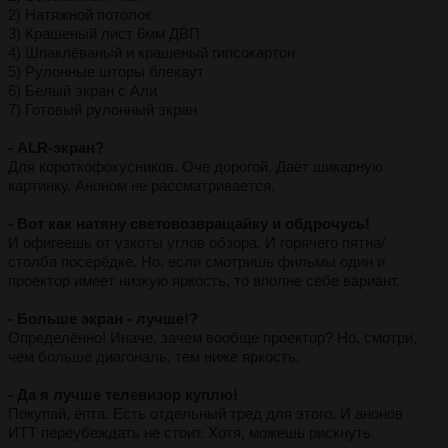
2) Натяжной потолок
3) Крашеный лист 6мм ДВП
4) Шпаклёваный и крашеный гипсокартон
5) Рулонные шторы блекаут
6) Белый экран с Али
7) Готовый рулонный экран
- ALR-экран?
Для короткофокусников. Оче дорогой. Даёт шикарную
картинку. Аноном не рассматривается.
- Вот как натяну световозвращайку и обдрочусь!
И офигеешь от узкоты углов обзора. И горячего пятна/
столба посерёдке. Но, если смотришь фильмы один и
проектор имеет низкую яркость, то вполне себе вариант.
- Больше экран - лучше!?
Определённо! Иначе, зачем вообще проектор? Но, смотри,
чем больше диагональ, тем ниже яркость.
- Да я лучше телевизор куплю!
Покупай, ёпта. Есть отдельный тред для этого. И анонов
ИТТ переубеждать не стоит. Хотя, можешь рискнуть.