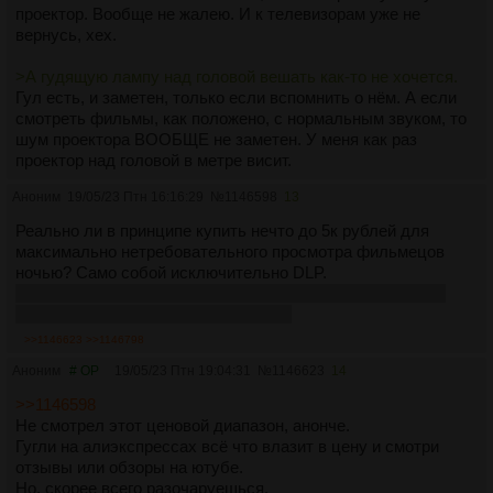
проектор. Вообще не жалею. И к телевизорам уже не
вернусь, хех.
>А гудящую лампу над головой вешать как-то не хочется.
Гул есть, и заметен, только если вспомнить о нём. А если
смотреть фильмы, как положено, с нормальным звуком, то
шум проектора ВООБЩЕ не заметен. У меня как раз
проектор над головой в метре висит.
Аноним
19/05/23 Птн 16:16:29
№
1146598
13
Реально ли в принципе купить нечто до 5к рублей для
максимально нетребовательного просмотра фильмецов
ночью? Само собой исключительно DLP.
Тут же должен быть эффект типо как на CRT, где низкое
разрешение компенсируется мылом
>>1146623
>>1146798
Аноним
# OP
19/05/23 Птн 19:04:31
№
1146623
14
>>1146598
Не смотрел этот ценовой диапазон, анонче.
Гугли на алиэкспрессах всё что влазит в цену и смотри
отзывы или обзоры на ютубе.
Но, скорее всего разочаруешься.