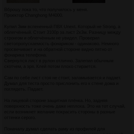
Вброшу пока то, что получилось у меня.
Проектор Changhong M4000.
Купил 3мм вспененный ПВХ Unext. Который не Strong, а
облегчённый. Стоит 3100р за лист 2х3м. Разницу между
стронгом и облегчённым не увидел. Проверил
светопропускаемость фонариком - одинаково. Немного
просвечивает и на обратной стороне видно пятно от
фонарика телефона.
Свернулся лист в рулон отлично. Залепил обычным
скотчем, а зря. Клей потом плохо стирается.
Сам по себе лист стоя не стоит, заламывается и падает.
Думал для теста просто прислонить его к стене дома и
поглядеть. Падает.
На лицевой стороне защитная плёнка. Но, задняя
поверхность тоже очень даже неплоха. Это на тот случай,
если возникнет желание покрасить стороны в разные
оттенки серого.
Поначалу думал сделать раму из профилей для