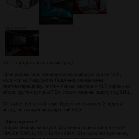
789Кб, 1200x900
ИТТ стартует проекторный тред!
Проецируем свои маняфантазии, выводим хуи на 150'',
молимся на Тиккурилла Гармония, заказываем
световозвращайку, чистим линзы, мастерим ALR-экраны из
обоев, крутим рулоны ПВХ, ловим
молнию
радугу под КИШ.
ОП-хуй и нуб в этой теме. Проектор появился 2 недели
назад, но таки распишу краткий FAQ:
- Щито купить?
Глядим обзоры на ютубе. Особенно ролики типа ВЫБОР
ПРОЕКТОРОВ, ТОП 10 ЛУЧШИХ. Это позволит нуб-анону