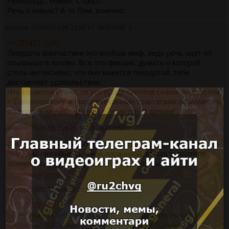
Рейнольдс. Нивен. Стросс.
Речь о новых? А то Лем, конечно.
Аноним
23/05/26 Суб 21:38:17
№
262949
6
>>257477 (OP)
Твердота фантастики это вообще миф, ведь речь идет об
отыгрыше в голове. Все это фикция, думать о которой
столь интенсивно, что оно кажется твердотой, тебе
доставляет удовольствие.
Что касается Игана, то это вроде синтеза сказок Андерсена
с Сайентологией и средневековыми трактатами по магии, но
со вкусом научпоп-ролика о "квантовой физики".
Аноним
23/05/26 Суб 21:41:16
№
262950
7
И если уж на то пошло, то "настоящая" твердая фантастика
была бы лютейше скучной писаниной, которую полтора
клинических аутиста разве что оценили бы.
>>262990
>>263109
Аноним
24/05/26 Вск 09:28:57
№
262956
8
>>257477 (OP)
>Грег Иган - вообще лютый гик, у которого примечания
после книг касательно квантовой физики больше самих