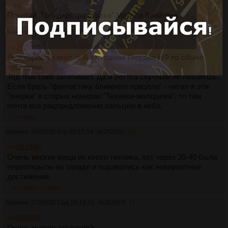
книг.
Почитай "Государство страха" Майкла Крайтона.
Аноним
25/05/26 Пнд 21:24:56
№
262990
9
>>262950
Лем хорошо заходит. А это самая твердая НФ по сбыче
прогнозов.
Тед Чан тоже затягивает. Да и Уоттса скучным не назовешь.
Если брать "фантастику ближнего прицела" - читал я эти
"очерки" в старых номерах "Техники-молодежи", то там
почти все рацпредложения пальцем в небо.
>>262992
Аноним
26/05/26 Втр 00:15:54
№
262992
10
>>262990
Очень многие вещи из юного техника, лет через 20-40 были
переоткрыты на западе и подавались как невероятные
достижения.
>>263008
>>263090
Аноним
27/05/26 Срд 10:18:41
№
263008
11
>>262992
Очень многие-этг какие?