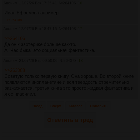
Аноним
12/07/26 Вск 17:25:41
№
264106
16
Иван Ефремов например
>>264108
Аноним
12/07/26 Вск 18:47:16
№
264108
17
>>264106
Да он к эзотерике больше как-то.
А "Час быка" это социальнач фантастика.
Аноним
21/07/26 Втр 09:50:06
№
264373
18
>>263988
Советую только первую книгу. Она хороша. Во второй книге
появляются инопланетяне и вся твердость стремительно
разжижается, третья книга это просто жидкая фантастика и
я ее ниасилил.
Назад
Вверх
Каталог
Обновить
Ответить в тред