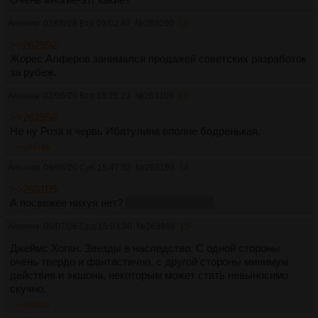
Аноним
02/06/26 Втр 05:02:47
№
263090
12
>>262992
Жорес Алферов занимался продажей советских разработок
за рубеж.
Аноним
02/06/26 Втр 18:25:23
№
263109
13
>>262950
Не ну Роза и червь Ибатулина вполне бодренькая.
>>263199
Аноним
06/06/26 Суб 15:47:32
№
263199
14
>>263109
А посвежее нихуя нет?
Сам знаю, что нет
.
Аноним
08/07/26 Срд 15:03:30
№
263988
15
Джеймс Хоган. Звезды в наследство. С одной стороны
очень твердо и фантастично, с другой стороны минимум
действия и экшона, некоторым может стать невыносимо
скучно.
>>264373