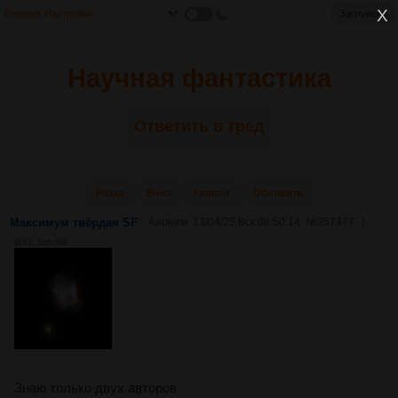
Главная
Настройки
Загружено
Научная фантастика
Ответить в тред
Назад
Вниз
Каталог
Обновить
Максимум твёрдая SF
Аноним
13/04/25 Вск 08:50:14
№
257477
1
91Кб, 568x586
Знаю только двух авторов