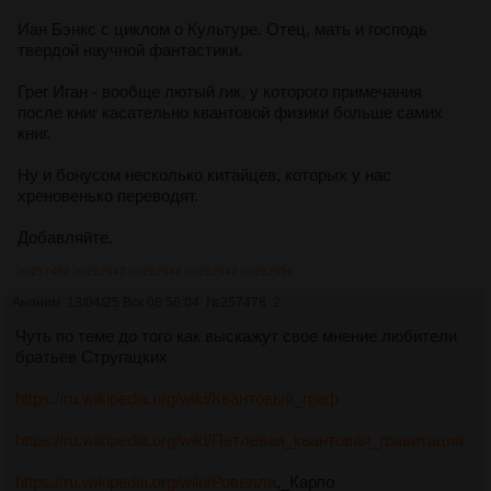
Иан Бэнкс с циклом о Культуре. Отец, мать и господь
твердой научной фантастики.
Грег Иган - вообще лютый гик, у которого примечания
после книг касательно квантовой физики больше самих
книг.
Ну и бонусом несколько китайцев, которых у нас
хреновенько переводят.
Добавляйте.
>>257480
>>262947
>>262948
>>262949
>>262956
Аноним
13/04/25 Вск 08:56:04
№
257478
2
Чуть по теме до того как выскажут свое мнение любители
братьев Стругацких
https://ru.wikipedia.org/wiki/Квантовый_граф
https://ru.wikipedia.org/wiki/Петлевая_квантовая_гравитация
https://ru.wikipedia.org/wiki/Ровелли
,_Карло