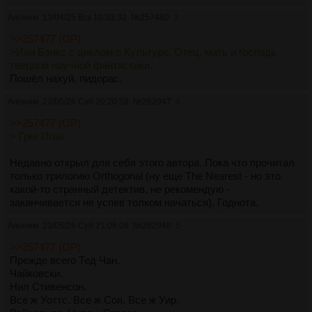
Аноним
13/04/25 Вск 10:33:32
№
257480
3
>>257477 (OP)
>Иан Бэнкс с циклом о Культуре. Отец, мать и господь
твердой научной фантастики.
Пошёл нахуй, пидорас.
Аноним
23/05/26 Суб 20:20:58
№
262947
4
>>257477 (OP)
> Грег Иган
Недавно открыл для себя этого автора. Пока что прочитал
только трилогию Orthogonal (ну еще The Nearest - но это
какой-то странный детектив, не рекомендую -
заканчивается не успев толком начаться). Годнота.
Аноним
23/05/26 Суб 21:06:06
№
262948
5
>>257477 (OP)
Прежде всего Тед Чан.
Чайковски.
Нил Стивенсон.
Все ж Уоттс. Все ж Соя. Все ж Уир.