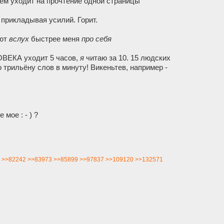
нем уходит на прочтение одной страницы
 прикладывая усилий. Горит.
ают
вслух
быстрее меня
про себя
ОВЕКА уходит 5 часов,
я
читаю за 10. 15 людских
о трильёну слов в минуту! Викеньтев, например -
мое : - ) ?
>>82242
>>83973
>>85899
>>97837
>>109120
>>132571