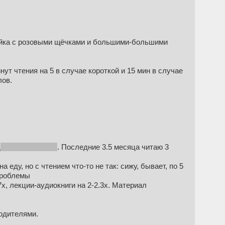
 зайка с розовыми щёчками и большими-большими
нут чтения на 5 в случае короткой и 15 мин в случае
лов.
д
мне было 14 : - )
. Последние 3.5 месяца читаю 3
 еду, но с чтением что-то не так: сижу, бывает, по 5
проблемы
x, лекции-аудиокниги на 2-2.3x. Материал
родителями.