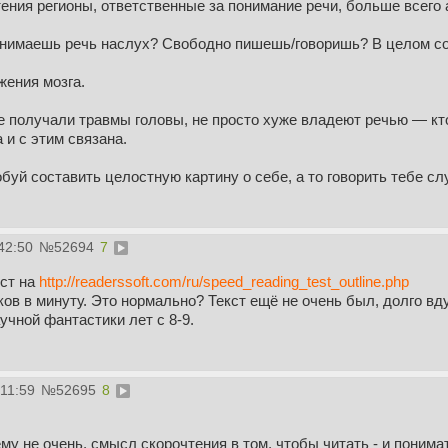
ения регионы, ответственные за понимание речи, больше всего а
нимаешь речь наслух? Свободно пишешь/говоришь? В целом с
жения мозга.
 получали травмы головы, не просто хуже владеют речью — кто
и с этим связана.
обуй составить целостную картину о себе, а то говорить тебе 
42:50
№
52694
7
ест на
http://readerssoft.com/ru/speed_reading_test_outline.php
ов в минуту. Это нормально? Текст ещё не очень был, долго в
учной фантастики лет с 8-9.
:11:59
№
52695
8
ему не очень, смысл скорочтения в том, чтобы читать - и понима