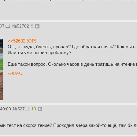
07:11
№
52702
9
>>52632 (OP)
ОП, ты куда, блеать, пропал? Где обратная связь? Как мы п
Или ты уже решил проблему?
Еще такой вопрос. Сколько часов в день тратишь на чтение
>>52864
:40:00
№
52711
10
ный тест на скорочтение? Проходил вчера какой-то ещё, там бы