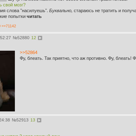
ь свой мозг?
ния слова "насилуешь".
Буквально,
стараюсь не тратить и получ
лкие попытки
читать
9
>>71142
:52:27
№
52880
12
>>52864
Фу, блеать. Так приятно, что аж противно. Фу, блеать! Ф
24:38
№
52913
13