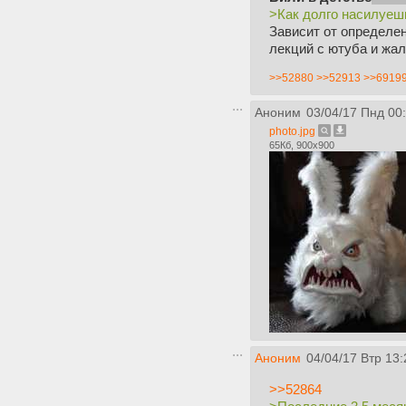
>Как долго насилуеш
Зависит от определе
лекций с ютуба и жа
>>52880
>>52913
>>6919
Аноним
03/04/17 Пнд 00
photo.jpg
65Кб, 900x900
Аноним
04/04/17 Втр 13:
>>52864