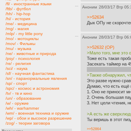
/fl/ - иностранные языки
Аноним
28/03/17 Втр 05:
/ftb/ - футбол
/hh/ - hip-hop
>>52634
/hi/ - история
Дык ОПу не скорочтен
/me/ - медицина
/mg/ - магия
/mlp/ - my little pony
Аноним
28/03/17 Втр 06:
/mo/ - мотоциклы
/mov/ - Фильмы
>>52632 (OP)
/mu/ - музыка
>Мало того, мне это 
/ne/ - животные и природа
Тоже есть такая проб
/psy/ - психология
/re/ - религия
Засекать таймер на 4
/sci/ - наука
делал перерыв аж 45-
/sf/ - научная фантастика
>Также обнаружил, чт
/sn/ - паранормальные явления
Это разве нужно срав
/sp/ - спорт
Думаю, что есть ещё
/spc/ - космос и астрономия
1. Оно не приносит м
/tv/ - тв и кино
2. Очень большая пау
/un/ - образование
3. Нет цели чтения, 
/w/ - оружие
/wh/ - warhammer
/wm/ - военная техника и оружие
>А есть же сверхлюди
/wp/ - обои и высокое разрешение
Ты веришь в этот пиз
/zog/ - теории заговора
>>52864