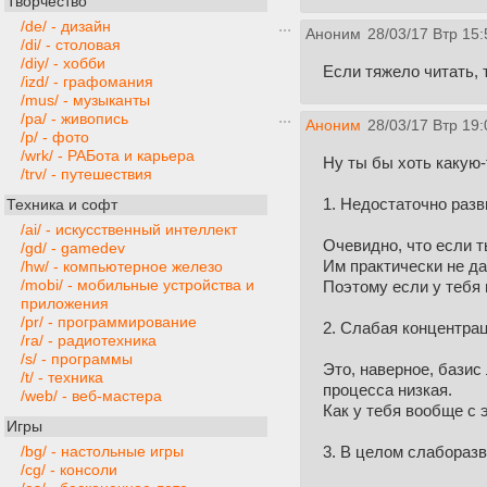
Творчество
/de/ - дизайн
Аноним
28/03/17 Втр 15:
/di/ - столовая
/diy/ - хобби
Если тяжело читать, 
/izd/ - графомания
/mus/ - музыканты
/pa/ - живопись
Аноним
28/03/17 Втр 19:
/p/ - фото
/wrk/ - РАБота и карьера
Ну ты бы хоть какую
/trv/ - путешествия
1. Недостаточно разв
Техника и софт
/ai/ - искусственный интеллект
Очевидно, что если т
/gd/ - gamedev
Им практически не да
/hw/ - компьютерное железо
/mobi/ - мобильные устройства и
Поэтому если у тебя 
приложения
/pr/ - программирование
2. Слабая концентрац
/ra/ - радиотехника
/s/ - программы
Это, наверное, базис
/t/ - техника
процесса низкая.
/web/ - веб-мастера
Как у тебя вообще с
Игры
3. В целом слаборазв
/bg/ - настольные игры
/cg/ - консоли