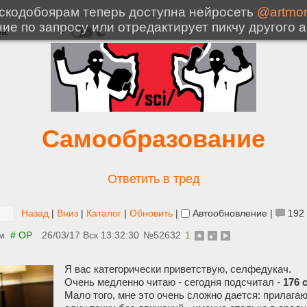
Самообразование
Ответить в тред
Назад
|
Вниз
|
Каталог
|
Обновить
|
Автообновление
|
192
м
# OP
26/03/17 Вск 13:32:30
№
52632
1
Я вас категорически приветствую, селфедукач.
Очень медленно читаю - сегодня подсчитал -
176 
Мало того, мне это очень сложно дается: прилагаю