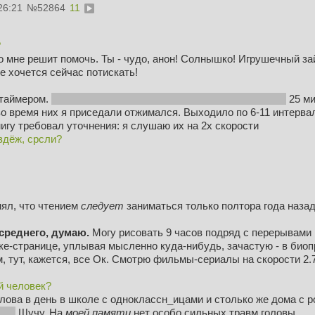
26:21
№
52864
11
?
-то мне решит помочь. Ты - чудо, анон! Солнышко! Игрушечный
не хочется сейчас потискать!
-таймером.
Кому интересно - приложение
BeFocused
на iOS
25 ми
о время них я приседали отжимался. Выходило по 6-11 интерва
игу требовал уточнения: я слушаю их на 2x скорости
здёж, срсли?
ял, что чтением
следует
заниматься только полтора года наза
среднего, думаю.
Могу рисовать 9 часов подряд с перерывами на
чке-странице, уплывая мысленно куда-нибудь, зачастую - в био
, тут, кажется, все Ок. Смотрю фильмы-сериалы на скорости 2.7
й человек?
лова в день в школе с одноклассн_ицами и столько же дома с 
ас)
Шучу. На
моей памяти
нет особо сильных травм головы