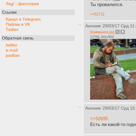
/fag/ - фагготрия
Ты провалился.
Ссылки
>>52711
Канал в Telegram
Паблик в VK
Аноним
29/03/17 Срд 11:
Twitter
бомжкнига.jpg
127Кб, 641x800
Обратная связь
twitter
e-mail
разбан
Аноним
29/03/17 Срд 15
>>52695
Есть ли какой-то год