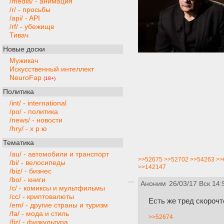
/media/ - анимация
/r/ - просьбы
/api/ - API
/rf/ - убежище
Тивач
Новые доски
Мужикач
Искусственный интеллект
NeuroFap
(18+)
Политика
/int/ - international
/po/ - политика
/news/ - новости
/hry/ - х р ю
Тематика
/au/ - автомобили и транспорт
>>52675
>>52702
>>54263
>>
/bi/ - велосипеды
>>142147
/biz/ - бизнес
/bo/ - книги
Аноним
26/03/17 Вск 14:
/c/ - комиксы и мультфильмы
/cc/ - криптовалюты
Есть же тред скорочт
/em/ - другие страны и туризм
/fa/ - мода и стиль
>>52674
/fiz/ - физкультура