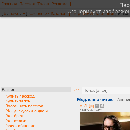
Главная
Пасскод
Талон
Реклама
[...]
[
b
/
news
/
+
]
Юзердоски
Каталог
Трекер
NSFW
Настройки
Разное
<<
Купить пасскод
Медленно читаю
Анони
Купить талон
Залогинить пасскод
vik3b.jpg
116Кб, 640x426
/d/ - дискуссии о два.ч
/b/ - бред
/o/ - оэкаки
/soc/ - общение