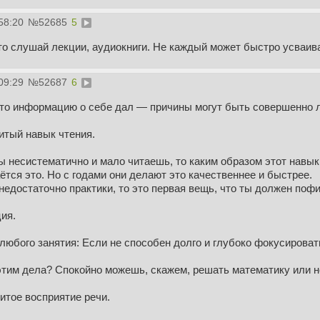
58:20
№
52685
5
то слушай лекции, аудиокниги. Не каждый может быстро усваив
09:29
№
52687
6
-то информацию о себе дал — причины могут быть совершенно 
итый навык чтения.
ы несистематично и мало читаешь, то каким образом этот навык 
ётся это. Но с годами они делают это качественнее и быстрее.
недостаточно практики, то это первая вещь, что ты должен пофи
ия.
 любого занятия: Если не способен долго и глубоко фокусирова
 этим дела? Спокойно можешь, скажем, решать математику или н
итое восприятие речи.