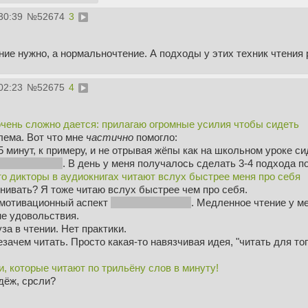
30:39
№
52674
3
ие нужно, а нормальночтение. А подходы у этих техник чтения 
02:23
№
52675
4
очень сложно дается: прилагаю огромные усилия чтобы сидеть
лема. Вот что мне
частично
помогло:
5 минут, к примеру, и не отрывая жёпы как на школьном уроке си
60 минут, кек
. В день у меня получалось сделать 3-4 подхода п
о дикторы в аудиокнигах читают вслух быстрее меня про себя
нивать? Я тоже читаю вслух быстрее чем про себя.
 мотивационный аспект
лично у меня так
. Медленное чтение у мен
не удовольствия.
за в чтении. Нет практики.
незачем читать. Просто какая-то навязчивая идея, "читать для т
, которые читают по трильёну слов в минуту!
дёж, срсли?