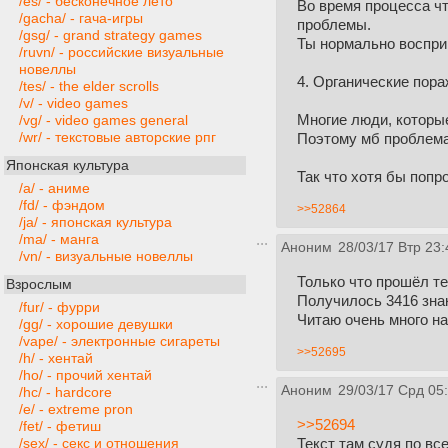
/es/ - бесконечное лето
Во время процесса чт
/gacha/ - гача-игры
проблемы.
/gsg/ - grand strategy games
Ты нормально воспри
/ruvn/ - российские визуальные
новеллы
4. Органические пора
/tes/ - the elder scrolls
/v/ - video games
Многие люди, которые
/vg/ - video games general
/wr/ - текстовые авторские рпг
Поэтому мб проблема 
Японская культура
Так что хотя бы попр
/a/ - аниме
/fd/ - фэндом
>>52864
/ja/ - японская культура
/ma/ - манга
Аноним
28/03/17 Втр 23:
/vn/ - визуальные новеллы
Только что прошёл т
Взрослым
Получилось 3416 знак
/fur/ - фурри
Читаю очень много на
/gg/ - хорошие девушки
/vape/ - электронные сигареты
>>52695
/h/ - хентай
/ho/ - прочий хентай
Аноним
29/03/17 Срд 05
/hc/ - hardcore
/e/ - extreme pron
>>52694
/fet/ - фетиш
Текст там судя по вс
/sex/ - секс и отношения