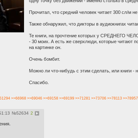
одну точку без движений - именно столько в сред
Прочитал, что средний человек читает 300 сл/м не
Также обнаружил, что дикторы в аудиокнигах чит
Те книги, на прочтение которых у СРЕДНЕГО ЧЕЛ
- 30 моих. А есть же сверхлюди, которые читают п
на картинке
он
.
Очень бомбит.
Можно ли что-нибудь с этим сделать, или книги - не 
Спасибо.
61294
>>66968
>>69046
>>69158
>>69199
>>71281
>>73706
>>78113
>>78957
51:13
№
52634
2
ения.