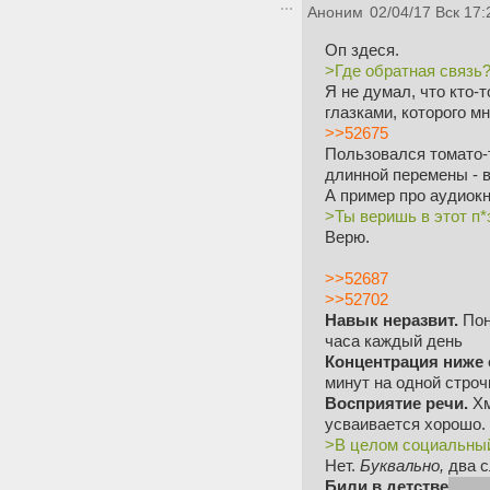
Аноним
02/04/17 Вск 17:
Оп здеся.
>Где обратная связь
Я не думал, что кто
глазками, которого м
>>52675
Пользовался томато
длинной перемены - в
А пример про аудиокн
>Ты веришь в этот п*
Верю.
>>52687
>>52702
Навык неразвит.
Пон
часа каждый день
Концентрация ниже 
минут на одной стро
Восприятие речи.
Хм
усваивается хорошо.
>В целом социальны
Нет.
Буквально,
два с
Били в детстве
(сейч