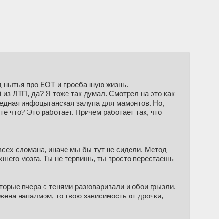
ед нытья про ЕОТ и проебанную жизнь.
 из ЛТП, да? Я тоже так думал. Смотрел на это как
ередная инфоцыганская залупа для мамонтов. Но,
те что? Это работает. Причем работает так, что
 всех сломана, иначе мы бы тут не сидели. Метод
хшего мозга. Ты не терпишь, ты просто перестаешь
торые вчера с тенями разговаривали и обои грызли.
жена напалмом, то твою зависимость от дрочки,