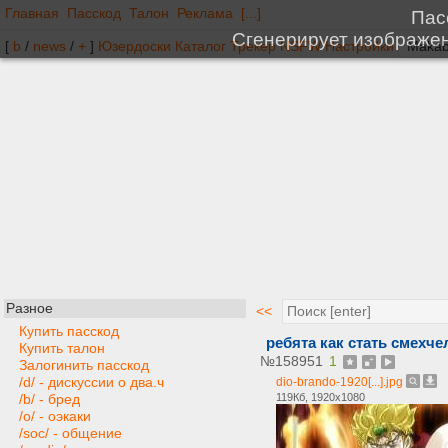
Главная
Пасскод
Талон
Реклама
[...]
[
b
/
news
/
+
]
Юзердоски
Каталог
Трекер
NSFW
Настройки
Разное
<<
Купить пасскод
ребята как стать смехче
Купить талон
№
158951
1
Залогинить пасскод
/d/ - дискуссии о два.ч
dio-brando-1920[...].jpg
119Кб, 1920x1080
/b/ - бред
/o/ - оэкаки
/soc/ - общение