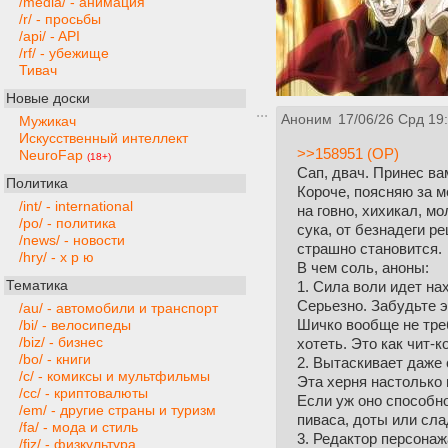
/media/ - анимация
/r/ - просьбы
/api/ - API
/rf/ - убежище
Тивач
Новые доски
Аноним
17/06/26 Срд 19
Мужикач
Искусственный интеллект
>>158951 (OP)
NeuroFap
(18+)
Сап, двач. Принес ва
Политика
Короче, поясняю за м
/int/ - international
на говно, хихикал, м
/po/ - политика
сука, от безнадеги р
/news/ - новости
страшно становится.
/hry/ - х р ю
В чем соль, аноны:
Тематика
1. Сила воли идет на
Серьезно. Забудьте э
/au/ - автомобили и транспорт
Шичко вообще не треб
/bi/ - велосипеды
/biz/ - бизнес
хотеть. Это как чит-
/bo/ - книги
2. Вытаскивает даже
/c/ - комиксы и мультфильмы
Эта херня настолько 
/cc/ - криптовалюты
Если уж оно способно
/em/ - другие страны и туризм
пиваса, доты или сла
/fa/ - мода и стиль
3. Редактор персонаж
/fiz/ - физкультура