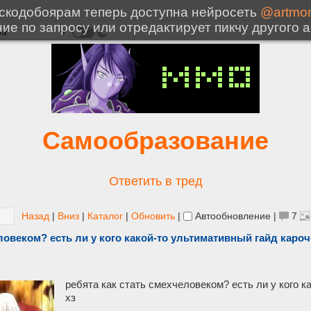
Самообразование
Ответить в тред
Назад
|
Вниз
|
Каталог
|
Обновить
|
Автообновление
|
7
ловеком? есть ли у кого какой-то ультимативный гайд кароче
ребята как стать смехчеловеком? есть ли у кого к
хз