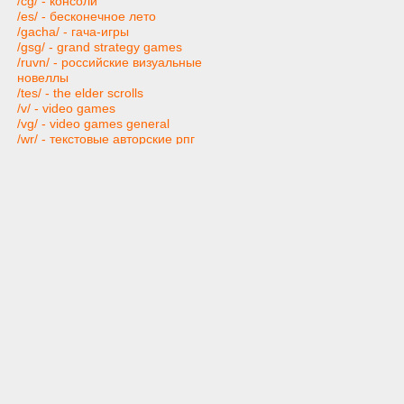
/cg/ - консоли
/es/ - бесконечное лето
/gacha/ - гача-игры
/gsg/ - grand strategy games
/ruvn/ - российские визуальные
новеллы
/tes/ - the elder scrolls
/v/ - video games
/vg/ - video games general
/wr/ - текстовые авторские рпг
Японская культура
/a/ - аниме
/fd/ - фэндом
/ja/ - японская культура
/ma/ - манга
/vn/ - визуальные новеллы
Взрослым
/fur/ - фурри
/gg/ - хорошие девушки
/vape/ - электронные сигареты
/h/ - хентай
/ho/ - прочий хентай
/hc/ - hardcore
/e/ - extreme pron
/fet/ - фетиш