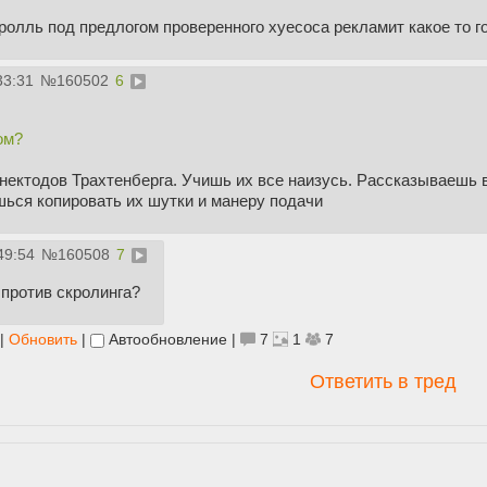
ролль под предлогом проверенного хуесоса рекламит какое то го
33:31
№
160502
6
ом?
нектодов Трахтенберга. Учишь их все наизусь. Рассказываешь 
шься копировать их шутки и манеру подачи
49:54
№
160508
7
 против скролинга?
|
Обновить
|
Автообновление
|
7
1
7
Ответить в тред