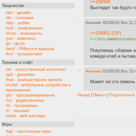
>>158969
Творчество
Выглядит так будто т
/de/ - дизайн
/di/ - столовая
Аноним
02/08/26 Вск 11:
/diy/ - хобби
/izd/ - графомания
>>158951 (OP)
/mus/ - музыканты
/pa/ - живопись
> стать
смех
человек
/p/ - фото
/wrk/ - РАБота и карьера
Покупаешь сборник а
/trv/ - путешествия
комеди клаб и пытае
Техника и софт
/ai/ - искусственный интеллект
Аноним
02/08/26 Вск 15:
/gd/ - gamedev
/hw/ - компьютерное железо
Может ли это помочь
/mobi/ - мобильные устройства и
приложения
Назад
|
Вверх
|
Подписаться
/pr/ - программирование
/ra/ - радиотехника
/s/ - программы
/t/ - техника
/web/ - веб-мастера
Игры
/bg/ - настольные игры