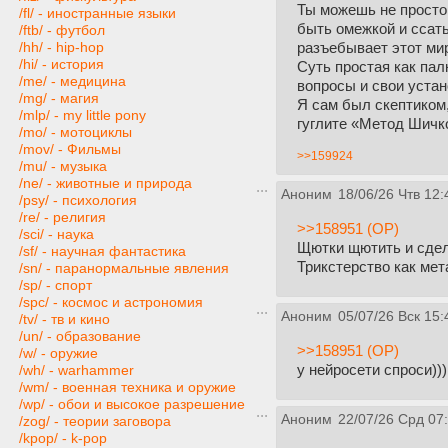
Ты можешь не просто
/fl/ - иностранные языки
быть омежкой и ссат
/ftb/ - футбол
разъебывает этот ми
/hh/ - hip-hop
/hi/ - история
Суть простая как пал
/me/ - медицина
вопросы и свои устано
/mg/ - магия
Я сам был скептиком,
/mlp/ - my little pony
гуглите «Метод Шичко
/mo/ - мотоциклы
/mov/ - Фильмы
>>159924
/mu/ - музыка
/ne/ - животные и природа
Аноним
18/06/26 Чтв 12:
/psy/ - психология
/re/ - религия
>>158951 (OP)
/sci/ - наука
Щютки щютить и сдел
/sf/ - научная фантастика
Трикстерство как мет
/sn/ - паранормальные явления
/sp/ - спорт
/spc/ - космос и астрономия
Аноним
05/07/26 Вск 15:
/tv/ - тв и кино
/un/ - образование
>>158951 (OP)
/w/ - оружие
у нейросети спроси)))
/wh/ - warhammer
/wm/ - военная техника и оружие
/wp/ - обои и высокое разрешение
Аноним
22/07/26 Срд 07
/zog/ - теории заговора
/kpop/ - k-pop