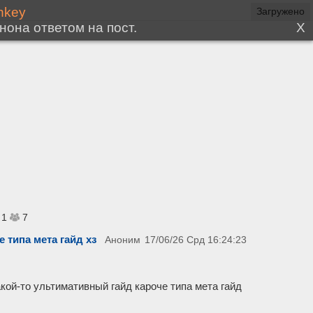
Загружено
1
7
 типа мета гайд хз
Аноним
17/06/26 Срд 16:24:23
акой-то ультимативный гайд кароче типа мета гайд