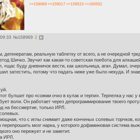
>>158969
>>159017
>>159533
>>160502
:09:33
№
158969
2
м, дегенератам, реальную таблетку от всего, а не очередной тр
етод Шичко. Звучит как какая-то советская поебота для алкашей
ол, «щас буду дневничок вести, как школьница, ага». Думал, оч
ешил затестить, потому что падать ниже уже было некуда. И знае
хуй.
тот булшит про «сожми очко в кулак и терпи». Терпелка у нас у
ует воли. Он работает через депрограммирование твоего проту
код на бессмертие, только ИРЛ.
 солевых.
мощная, что с иглы снимает даже конченых солевых торчков, ко
 перепрошить мозг нарка, у которого дофаминовая система выж
дкого оно пережует и не заметит.
а ИРЛ.