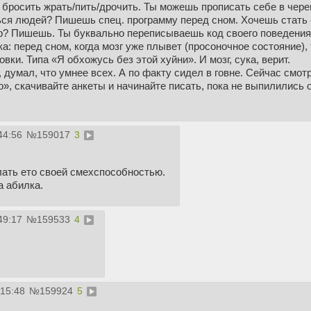
 бросить жрать/пить/дрочить. Ты можешь прописать себе в че
ься людей? Пишешь спец. программу перед сном. Хочешь стать е
р? Пишешь. Ты буквально переписываешь код своего поведения,
ка: перед сном, когда мозг уже плывет (просоночное состояние),
вки. Типа «Я обхожусь без этой хуйни». И мозг, сука, верит.
 думал, что умнее всех. А по факту сидел в говне. Сейчас смот
», скачивайте анкеты и начинайте писать, пока не выпилились о
44:56
№
159017
3
ать ето своей смехспособностью.
а абилка.
49:17
№
159533
4
:15:48
№
159924
5