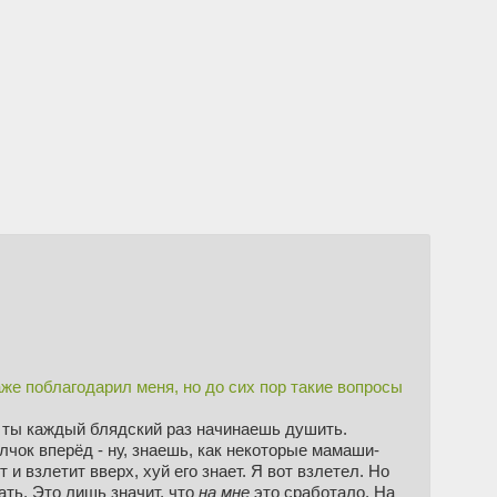
аже поблагодарил меня, но до сих пор такие вопросы
о ты каждый блядский раз начинаешь душить.
лчок вперёд - ну, знаешь, как некоторые мамаши-
и взлетит вверх, хуй его знает. Я вот взлетел. Но
зать. Это лишь значит, что
на мне
это сработало. На