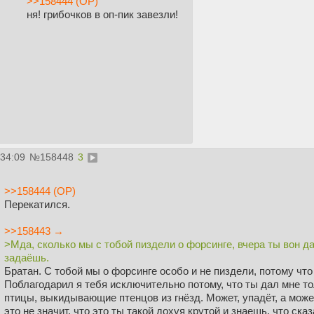
>>158444 (OP)
ня! грибочков в оп-пик завезли!
:34:09
№
158448
3
>>158444 (OP)
Перекатился.
>>158443 →
>Мда, сколько мы с тобой пиздели о форсинге, вчера ты вон д
задаёшь.
Братан. С тобой мы о форсинге особо и не пиздели, потому чт
Поблагодарил я тебя исключительно потому, что ты дал мне то
птицы, выкидывающие птенцов из гнёзд. Может, упадёт, а может 
это не значит, что это ты такой дохуя крутой и знаешь, что ска