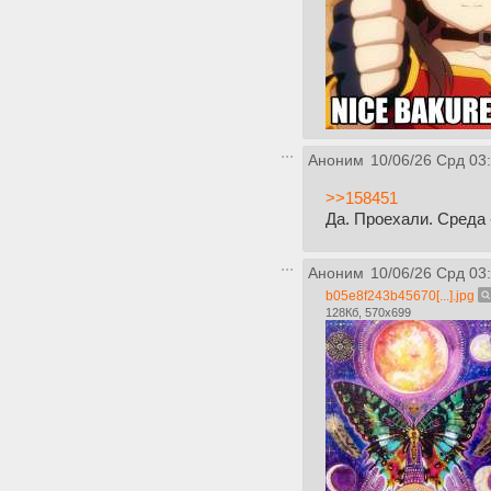
Аноним
10/06/26 Срд 03
>>158451
Да. Проехали. Среда 
Аноним
10/06/26 Срд 03
b05e8f243b45670[...].jpg
128Кб, 570x699