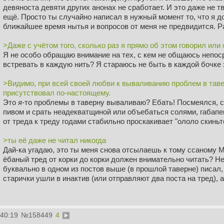
девяноста девяти других анонах не сработает. И это даже не тв
ещё. Просто ты случайно написал в нужный момент то, что я д
ближайшее время нытья и вопросов от меня не предвидится. Р
>Даже с учётом того, сколько раз я прямо об этом говорил или
Я не особо обращаю внимание на тех, с кем не общаюсь непос
встревать в каждую нить? Я стараюсь не быть в каждой бочке 
>Видимо, при всей своей любви к вываливанию проблем в таверн
присутствовал по-настоящему.
Это
я
-то проблемы в таверну вываливаю? Ебать! Посмеялся, с
пивом и срать неадекватщиной или объебаться солями, габапе
от треда к треду годами стабильно проскакивает "ололо скинь
>ты её даже не читал никогда
Дай-ка угадаю, это ты меня снова отсылаешь к тому ссаному 
ёбаный тред от корки до корки должен внимательно читать? Не, 
буквально в одном из постов выше (в прошлой таверне) писал, 
старички ушли в инактив (или отправляют два поста на тред), 
Пока общение идёт - это хорошо, это охуенно даже. Но когда 
хочется послать человека нахуй и разбить ему нос. Я тебя нах
:40:19
№
158449
4
хочется. Наплыв такой мерзкий илитарности этой вонючей.