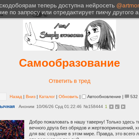
Самообразование
Ответить в тред
Назад
|
Вниз
|
Каталог
|
Обновить
|
Автообновление
|
532
бычная
Аноним
10/06/26 Срд 01:22:46
№
158444
1
Добро пожаловать в нашу таверну! Только здесь т
вечного друга без обрядов и жертвоприношений, х
для вас создание в этом мире. Правда, это всего 