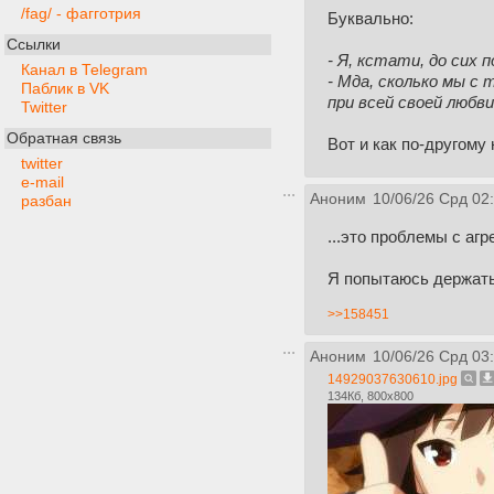
/fag/ - фагготрия
Буквально:
Ссылки
- Я, кстати, до сих
Канал в Telegram
- Мда, сколько мы с 
Паблик в VK
при всей своей любв
Twitter
Обратная связь
Вот и как по-другому 
twitter
e-mail
Аноним
10/06/26 Срд 02
разбан
...это проблемы с агр
Я попытаюсь держать
>>158451
Аноним
10/06/26 Срд 03
14929037630610.jpg
134Кб, 800x800