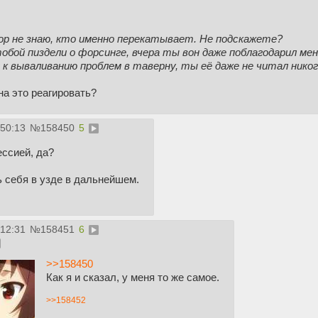
ответить на ёбаный вопрос вместо постройки из себя хуй пойми
молодец. Ну и напиши, блядь, "я - X-фаг, приятно познакомить
 пор не знаю, кто именно перекатывает. Не подскажете?
Ты, конечно, не обессудь. Меня просто нереально с этой псев
тобой пиздели о форсинге, вчера ты вон даже поблагодарил меня
Хорофажженек.
и к вываливанию проблем в таверну, ты её даже не читал ник
на это реагировать?
:50:13
№
158450
5
ессией, да?
 себя в узде в дальнейшем.
:12:31
№
158451
6
>>158450
Как я и сказал, у меня то же самое.
>>158452