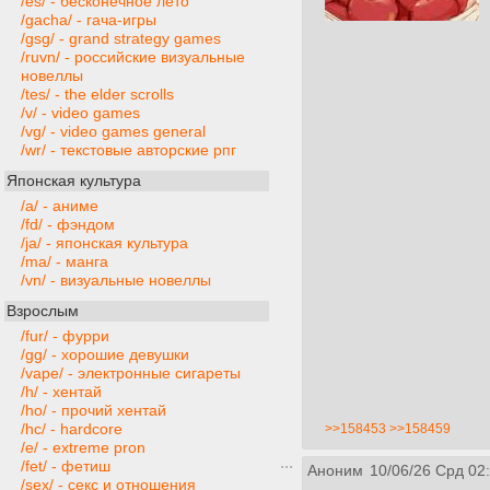
/es/ - бесконечное лето
/gacha/ - гача-игры
/gsg/ - grand strategy games
/ruvn/ - российские визуальные
новеллы
/tes/ - the elder scrolls
/v/ - video games
/vg/ - video games general
/wr/ - текстовые авторские рпг
Японская культура
/a/ - аниме
/fd/ - фэндом
/ja/ - японская культура
/ma/ - манга
/vn/ - визуальные новеллы
Взрослым
/fur/ - фурри
/gg/ - хорошие девушки
/vape/ - электронные сигареты
/h/ - хентай
/ho/ - прочий хентай
/hc/ - hardcore
>>158453
>>158459
/e/ - extreme pron
/fet/ - фетиш
Аноним
10/06/26 Срд 02
/sex/ - секс и отношения