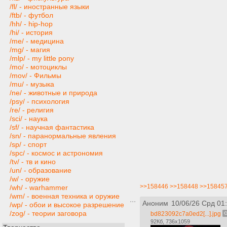
/fl/ - иностранные языки
/ftb/ - футбол
/hh/ - hip-hop
/hi/ - история
/me/ - медицина
/mg/ - магия
/mlp/ - my little pony
/mo/ - мотоциклы
/mov/ - Фильмы
/mu/ - музыка
/ne/ - животные и природа
/psy/ - психология
/re/ - религия
/sci/ - наука
/sf/ - научная фантастика
/sn/ - паранормальные явления
/sp/ - спорт
/spc/ - космос и астрономия
/tv/ - тв и кино
/un/ - образование
/w/ - оружие
>>158446
>>158448
>>15845
/wh/ - warhammer
/wm/ - военная техника и оружие
Аноним
10/06/26 Срд 01
/wp/ - обои и высокое разрешение
/zog/ - теории заговора
bd823092c7a0ed2[...].jpg
92Кб, 736x1059