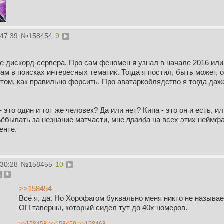
:47:39
№
158454
9
ие дискорд-сервера. Про сам феномен я узнал в начале 2016 или о
ам в поисках интересных тематик. Тогда я постил, быть может, о
том, как правильно форсить. Про аватаркоблядство я тогда даж
это один и тот же человек? Да или нет? Кипа - это он и есть, ил
ъёбывать за незнание матчасти, мне
правда
на всех этих неймфа
енте.
:30:28
№
158455
10
>>158454
Всё я, да. Но Хорофагом буквально меня никто не называ
ОП таверны, который сидел тут до 40х номеров.