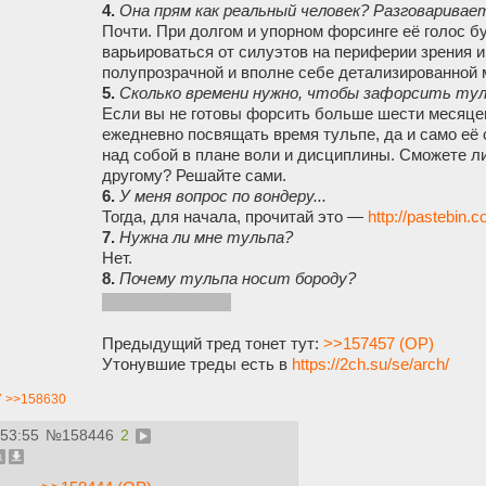
4.
Она прям как реальный человек? Разговаривае
Почти. При долгом и упорном форсинге её голос б
варьироваться от силуэтов на периферии зрения и
полупрозрачной и вполне себе детализированной 
5.
Сколько времени нужно, чтобы зафорсить ту
Если вы не готовы форсить больше шести месяцев,
ежедневно посвящать время тульпе, да и само её
над собой в плане воли и дисциплины. Сможете ли
другому? Решайте сами.
6.
У меня вопрос по вондеру...
Тогда, для начала, прочитай это —
http://pastebin
7.
Нужна ли мне тульпа?
Нет.
8.
Почему тульпа носит бороду?
н3 прNглRдbIв4йсR
Предыдущий тред тонет тут:
>>157457 (OP)
Утонувшие треды есть в
https://2ch.su/se/arch/
7
>>158630
:53:55
№
158446
2