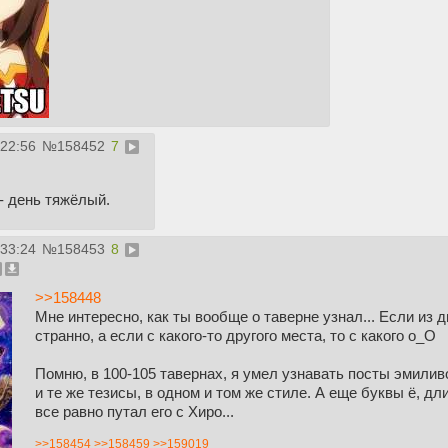
:22:56
№
158452
7
- день тяжёлый.
:33:24
№
158453
8
>>158448
Мне интересно, как ты вообще о таверне узнал... Если из 
странно, а если с какого-то другого места, то с какого o_O
Помню, в 100-105 тавернах, я умел узнавать посты эмилив
и те же тезисы, в одном и том же стиле. А еще буквы ё, д
все равно путал его с Хиро...
>>158454
>>158459
>>159019