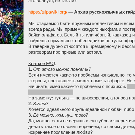
это волнует, не так ли?
https://tulpawiki.org/
— Архив русскоязычных гайд
Мы стараемся быть дружным коллективом и всем
всегда рады. Мы примем каждого ньюфага и поста
байки олдфагов. Белый ты или чёрный, кавказец 
найдёшь нормальных собеседников по тульпофор
В таверне дурно относятся к чрезмерному и бесс
разговорам про призыв или астрал.
Краткое FAQ
:
1.
От этого можно поехать?
Если имеются какие-то проблемы изначально, то м
стороны, поехавшесть может помочь в форсе. Но 
начинать, имея какие-то проблемы с психикой.
Есл
предыдущие страхи
.
На заметку: тульпа — не шизофрения, а голоса пр
2.
Зачем?
Хочется идеального друга/идеальной любви, либо
3.
Её можно, кхм, ну... того?
Да, можно, если не веришь в суккубов и энергети
делать такое со своим творением, со своим дитём,
искреннее проявление любви?