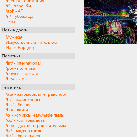
/media/ - анимация
/r/ - просьбы
/api/ - API
/rf/ - убежище
Тивач
Новые доски
Мужикач
Искусственный интеллект
NeuroFap
(18+)
Политика
/int/ - international
/po/ - политика
/news/ - новости
/hry/ - х р ю
Тематика
/au/ - автомобили и транспорт
/bi/ - велосипеды
/biz/ - бизнес
/bo/ - книги
/c/ - комиксы и мультфильмы
/cc/ - криптовалюты
/em/ - другие страны и туризм
/fa/ - мода и стиль
/fiz/ - физкультура