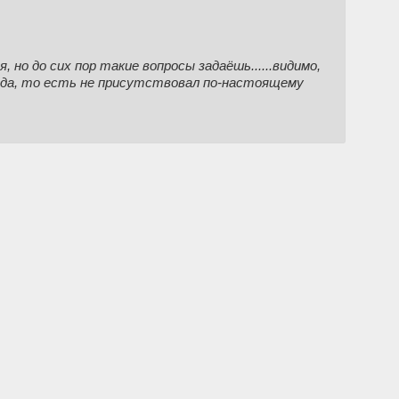
 кого? Да, ты крут, ты перекатываешь треды,
ся". В чём проблема?
доилитарской претенциозности порвало.
, но до сих пор такие вопросы задаёшь......видимо,
огда, то есть не присутствовал по-настоящему