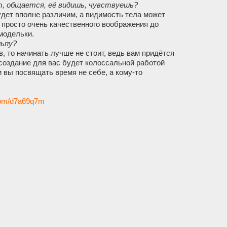
т, общается, её видишь, чувствуешь?
удет вполне различим, а видимость тела может
 просто очень качественного воображения до
модельки.
льпу?
 то начинать лучше не стоит, ведь вам придётся
 создание для вас будет колоссальной работой
 вы посвящать время не себе, а кому-то
.com/d7a69q7m