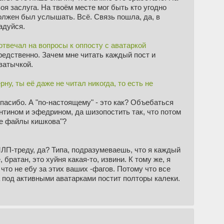
оя заслуга. На твоём месте мог быть кто угодно
олжен был услышать. Всё. Связь пошла, да, в
адуйся.
 отвечал на вопросы к оппосту с аватаркой
редственно. Зачем мне читать каждый пост и
затычкой.
у, ты её даже не читал никогда, то есть не
пасибо. А "по-настоящему" - это как? Объебаться
нтином и эфедрином, да шизопостить так, что потом
те файлы кишкова"?
МЛП-треду, да? Типа, подразумеваешь, что я каждый
братан, это хуйня какая-то, извини. К тому же, я
что не ебу за этих ваших -фагов. Потому что все
а под активными аватарками постит полторы калеки.
появляются какие-то непонятные претензии, мне
уй,
как ты мог заметить
, не послал. Но очень
 ОЭЛДЭФАЖНОСТИ пососной. В чём проблема просто