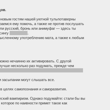
ов.
 новым гостям нашей уютной тульпотаверны
раемся ему помочь, а также не против послушать
или русский, бронь или анимуфаг — здесь ты
сингу
и оффтопу
.
мысленному употреблению мата, а также к любым
ожно нечаянно их активировать. С другой
лучше несколько раз подумать, прежде чем
и всё-таки решитесь, главное —
отбросить все
и засыпании могут слышать все.
 в целях самопознания и саморазвития.
ческий вампиризм. Однако подумайте: стали бы вы
 которое по наивности примет такое как