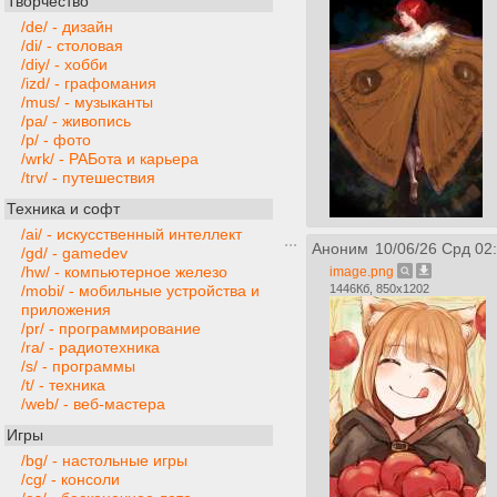
Творчество
/de/ - дизайн
/di/ - столовая
/diy/ - хобби
/izd/ - графомания
/mus/ - музыканты
/pa/ - живопись
/p/ - фото
/wrk/ - РАБота и карьера
/trv/ - путешествия
Техника и софт
/ai/ - искусственный интеллект
Аноним
10/06/26 Срд 02
/gd/ - gamedev
/hw/ - компьютерное железо
image.png
1446Кб, 850x1202
/mobi/ - мобильные устройства и
приложения
/pr/ - программирование
/ra/ - радиотехника
/s/ - программы
/t/ - техника
/web/ - веб-мастера
Игры
/bg/ - настольные игры
/cg/ - консоли