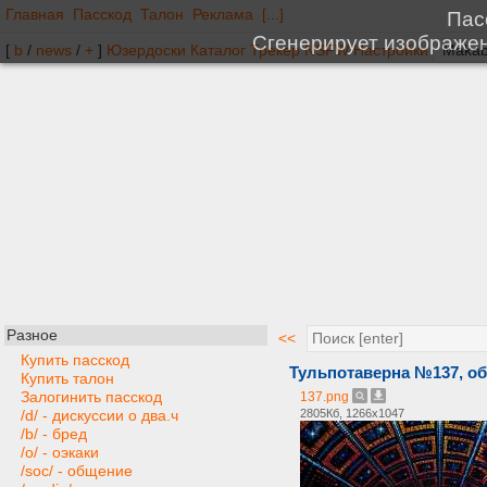
Главная
Пасскод
Талон
Реклама
[...]
[
b
/
news
/
+
]
Юзердоски
Каталог
Трекер
NSFW
Настройки
Разное
<<
Купить пасскод
Тульпотаверна №137, о
Купить талон
Залогинить пасскод
137.png
2805Кб, 1266x1047
/d/ - дискуссии о два.ч
/b/ - бред
/o/ - оэкаки
/soc/ - общение