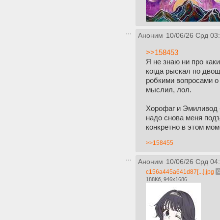
Аноним
10/06/26 Срд 03
>>158453
Я не знаю ни про как
когда рыскал по двощ
робкими вопросами о 
мыслил, лол.
Хорофаг и Эмиливод - 
надо снова меня под
конкретно в этом мом
>>158455
Аноним
10/06/26 Срд 04
c156a445a641d87[...].jpg
188Кб, 946x1686