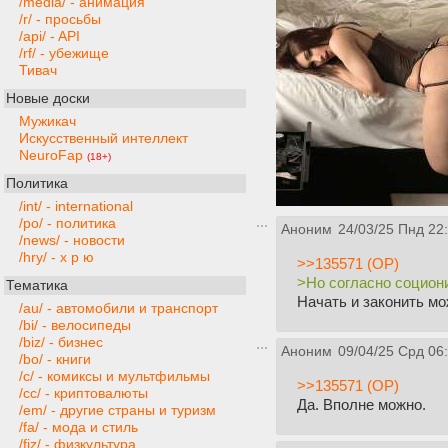
/media/ - анимация
/r/ - просьбы
/api/ - API
/rf/ - убежище
Тивач
Новые доски
Мужикач
Искусственный интеллект
NeuroFap
(18+)
Политика
/int/ - international
/po/ - политика
Аноним
24/03/25 Пнд 22
/news/ - новости
/hry/ - х р ю
>>135571 (OP)
>Но согласно социон
Тематика
Начать и законить мо
/au/ - автомобили и транспорт
/bi/ - велосипеды
/biz/ - бизнес
Аноним
09/04/25 Срд 06
/bo/ - книги
/c/ - комиксы и мультфильмы
>>135571 (OP)
/cc/ - криптовалюты
Да. Вполне можно.
/em/ - другие страны и туризм
/fa/ - мода и стиль
/fiz/ - физкультура