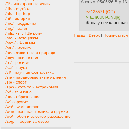
Аноним
05/05/26 Втр 13:
/fl/ - иностранные языки
/ftb/ - футбол
>>135571 (OP)
/hh/ - hip-hop
> aDn6uCi-CnI.jpg
/hi/ - история
Жопа у нее классная
/me/ - медицина
/mg/ - магия
/mlp/ - my little pony
Назад
|
Вверх
|
Подписаться
/mo/ - мотоциклы
/mov/ - Фильмы
/mu/ - музыка
/ne/ - животные и природа
/psy/ - психология
/re/ - религия
/sci/ - наука
/sf/ - научная фантастика
/sn/ - паранормальные явления
/sp/ - спорт
/spc/ - космос и астрономия
/tv/ - тв и кино
/un/ - образование
/w/ - оружие
/wh/ - warhammer
/wm/ - военная техника и оружие
/wp/ - обои и высокое разрешение
/zog/ - теории заговора