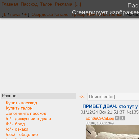
Главная
Пасскод
Талон
Реклама
[...]
[
b
/
news
/
+
]
Юзердоски
Каталог
Трекер
NSFW
Настройки
Разное
<<
Купить пасскод
ПРИВЕТ ДВАЧ. кто тут у
Купить талон
01/12/24 Вск 21:51:37
№
135
Залогинить пасскод
/d/ - дискуссии о два.ч
aDn6uCi-CnI.jpg
333Кб, 1080x1349
/b/ - бред
/o/ - оэкаки
/soc/ - общение