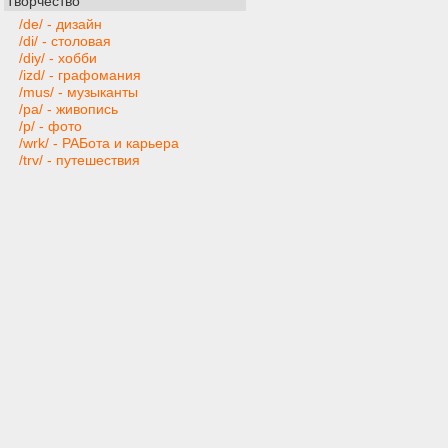
Творчество
/de/ - дизайн
/di/ - столовая
/diy/ - хобби
/izd/ - графомания
/mus/ - музыканты
/pa/ - живопись
/p/ - фото
/wrk/ - РАБота и карьера
/trv/ - путешествия
Техника и софт
/ai/ - искусственный интеллект
/gd/ - gamedev
/hw/ - компьютерное железо
/mobi/ - мобильные устройства и
приложения
/pr/ - программирование
/ra/ - радиотехника
/s/ - программы
/t/ - техника
/web/ - веб-мастера
Игры
/bg/ - настольные игры
/cg/ - консоли