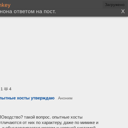
Загружено
1
4
 опытные хосты утверждаю
Аноним
ПОводство? такой вопрос. опытные хосты
тличаются от них по характеру, даже по мимике и
 и обуславливается мозгом и нервной системой.