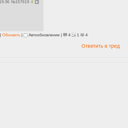
19:36
№
157619
4
|
Обновить
|
Автообновление
|
4
1
4
Ответить в тред