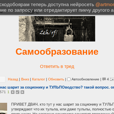
Самообразование
Ответить в тред
Назад
|
Вниз
|
Каталог
|
Обновить
|
Автообновление
|
4
 нас шарит за соционику и ТУЛЬПОводство? такой вопрос.
571
1
ПРИВЕТ ДВАЧ. кто тут у нас шарит за соционику и ТУЛЬ
утверждают что их тульпа, или даже тульпы, полностью о
привычкам. Но согласно соционике социотип врожденный,