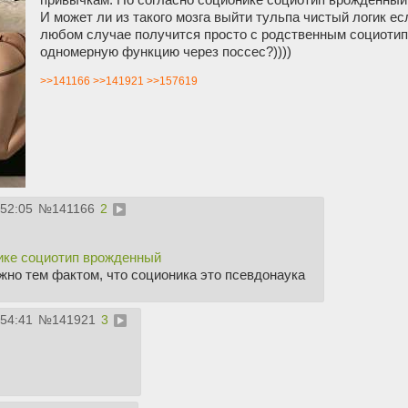
И может ли из такого мозга выйти тульпа чистый логик ес
любом случае получится просто с родственным социотип
одномерную функцию через поссес?))))
>>141166
>>141921
>>157619
:52:05
№
141166
2
ике социотип врожденный
жно тем фактом, что соционика это псевдонаука
:54:41
№
141921
3