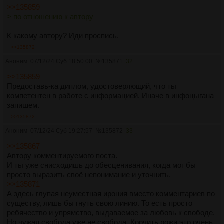
>>135859
> по отношению к автору
К какому автору? Иди проспись.
>>135872
Аноним
07/12/24 Суб 18:50:00
№
135871
32
>>135859
Предоставь-ка диплом, удостоверяющий, что ты
компетентен в работе с информацией. Иначе в инфоцыгана
запишем.
>>135872
Аноним
07/12/24 Суб 19:27:57
№
135872
33
>>135867
Автору комментируемого поста.
И ты уже снисходишь до обесценивания, когда мог бы
просто выразить своё непонимание и уточнить.
>>135871
А здесь глупая неуместная ирония вместо комментариев по
существу, лишь бы гнуть свою линию. То есть просто
ребячество и упрямство, выдаваемое за любовь к свободе.
Но чужая свобода уже не свобода. Корчить рожи это очень