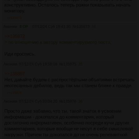
конструктивно. Осталось теперь рожки показывать начать
монитору.
>>135873
Аноним
# OP
07/12/24 Суб 19:41:30
№
135873
34
>>135872
> по отношению к автору комментируемого поста.
Иди проспись.
Аноним
07/12/24 Суб 19:56:08
№
135875
35
>>135857
Нет, давайте будем с распростёртыми объятиями встречать
неотесанных дебилов, ведь так мы станем ближе к правде.
>>135878
Аноним
07/12/24 Суб 20:04:20
№
135876
36
Просто даже забавно, что ты, такой знаток в усвоении
информации - докопался до комментария, который
достаточно информативен, особенно посреди кучи других
комментариев, которые вообще не несут в себе смысловой
нагрузки. Причем ты докопался до не очень релевантной