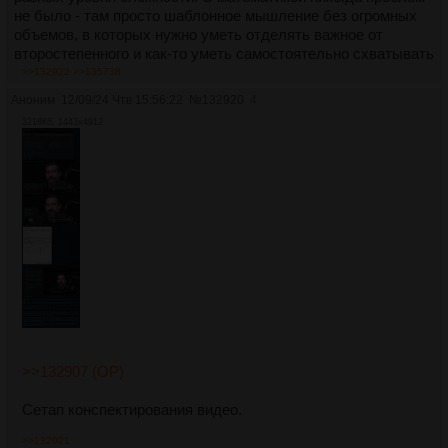
не было - там просто шаблонное мышление без огромных
объемов, в которых нужно уметь отделять важное от
второстепенного и как-то уметь самостоятельно схватывать
смыслы.
>>132922
>>135738
В то время как книги по гуманитарным предметам не говорят
Аноним
12/09/24 Чтв 15:56:22
№
132920
4
тебе, что важно, а что нет и ты должен уметь это
3218Кб, 1443x4912
самостоятельно как-то вычленять из текстов. Причем
повторные прочтения изменяют эти слои важности и
вскрывают то, что раньше было незначительным.
Добавлю в тред ещё рекламу книги -
Поварнин. Как читать
книги
>>132907 (OP)
Сетап конспектирования видео.
>>132921