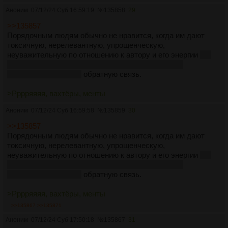
Аноним
07/12/24 Суб 16:59:19
№
135858
29
>>135857
Порядочным людям обычно не нравится, когда им дают
токсичную, нерелевантную, упрощенческую,
неуважительную по отношению к автору и его энергии
(не
равноценную по усилиям ума и вложению эмоций
изначальному посту)
обратную связь.
>Рррряяяя, вахтёры, менты
Аноним
07/12/24 Суб 16:59:58
№
135859
30
>>135857
Порядочным людям обычно не нравится, когда им дают
токсичную, нерелевантную, упрощенческую,
неуважительную по отношению к автору и его энергии
(не
равноценную по усилиям ума и вложению эмоций
изначальному посту)
обратную связь.
>Рррряяяя, вахтёры, менты
>>135867
>>135871
Аноним
07/12/24 Суб 17:50:18
№
135867
31