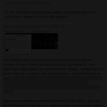
https://innovationdilation.com/
А так, в любом заметочнике можно аутлайны делать и
работать с ними, в том же обсидиане.
Аноним
02/12/24 Пнд 18:55:37
№
135585
21
125Кб, 1024x837
6795Кб, 6233x3811
Кто-нибудь при просмотре фильмов\сериалов рисует
всякие схемы, чтобы увидеть картину целиком? А то в
некоторых фильмах, где много всяких героев - имена просто
вылетают из головы и часто непонятно о ком вообще речь
идет.
У меня на имена и лица не оч. память, поэтому всякие
детективы всегда было сложно смотреть с
полным
пониманием происходящего. Поверхностно то понятно всё
было.
Щас начал смотреть сложный сериал (Тьма 2017), где, как
мне обещали, будет игра с таймлайнами и надо прям имена