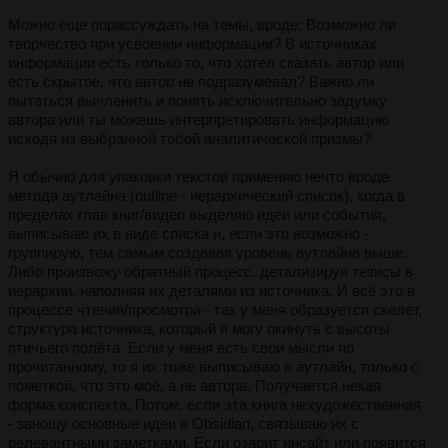
Можно еще порассуждать на темы, вроде: Возможно ли
творчество при усвоении информации? В источниках
информации есть только то, что хотел сказать автор или
есть скрытое, что автор не подразумевал? Важно ли
пытаться вычленить и понять исключительно задумку
автора или ты можешь интерпретировать информацию
исходя из выбранной тобой аналитической призмы?
Я обычно для упаковки текстов применяю нечто вроде
метода аутлайна (outline - иерархический список), когда в
пределах глав книг/видео выделяю идеи или события,
выписываю их в виде списка и, если это возможно -
группирую, тем самым создавая уровень аутлайна выше.
Либо произвожу обратный процесс, детализируя тезисы в
иерархии, наполняя их деталями из источника. И всё это в
процессе чтения/просмотра - так у меня образуется скелет,
структура источника, который я могу окинуть с высоты
птичьего полёта. Если у меня есть свои мысли по
прочитанному, то я их тоже выписываю в аутлайн, только с
пометкой, что это моё, а не автора. Получается некая
форма конспекта. Потом, если эта книга нехудожественная
- заношу основные идеи в Obsidian, связываю их с
релевантными заметками. Если озарит инсайт или появится