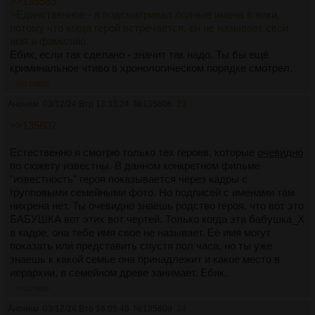
>>135585
>Единственное - я подсматривал полные имена в вики,
потому что когда герой встречается, он не называет свои
имя и фамилию.
Ебик, если так сделано - значит так надо. Ты бы ещё
криминальное чтиво в хронологическом порядке смотрел.
>>135606
Аноним
03/12/24 Втр 13:33:24
№
135606
23
>>135602
Естественно я смотрю только тех героев, которые
очевидно
по сюжету известны. В данном конкретном фильме
"известность" героя показывается через кадры с
групповыми семейными фото. Но подписей с именами там
нихрена нет. Ты очевидно знаешь родство героя, что вот это
БАБУШКА вот этих вот чертей. Только когда эта бабушка_X
в кадре, она тебе имя свое не называет. Её имя могут
показать или представить спустя пол часа, но ты уже
знаешь к какой семье она принадлежит и какое место в
иерархии, в семейном древе занимает. Ебик.
>>135609
Аноним
03/12/24 Втр 16:05:48
№
135609
24