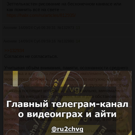
Зеттелькастен рисование на бесконечном канвасе или
как помнить всё на свете —
https://habr.com/ru/articles/812935/
Аноним
14/09/24 Суб 06:39:31
№
132973
13
Аноним
14/09/24 Суб 09:59:16
№
132980
14
>>132934
Согласен не согласиться.
Учитывая объём внимания, памяти, осознанности среднего
человека и как долго любые знания имплементируются,
можно предположить, что большинство натужно читаемой
макулатуры станет просто ментальным грузом, от которого
психика поспешит избавиться. И правильно, минимализм
для мозга иногда так же полезен, как и для обстановки дома
(меньше шансов запутаться, растратить внимание на
красивый и модный мусор).
Если что, я подразумеваю поехавший подход с чтением
многих десятков нонфикшн научпук книг в год, а не 10-15
вглубь.
Если цель получить пользу, а не заниматься суходрочкой в