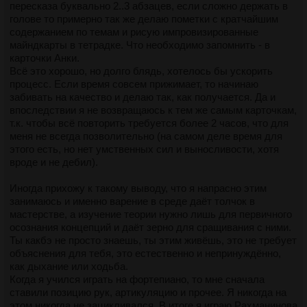
пересказа буквально 2..3 абзацев, если сложно держать в
голове то примерно так же делаю пометки с кратчайшим
содержанием по темам и рисую импровизированные
майндкарты в тетрадке. Что необходимо запомнить - в
карточки Анки.
Всё это хорошо, но долго блядь, хотелось бы ускорить
процесс. Если время совсем прижимает, то начинаю
забивать на качество и делаю так, как получается. Да и
впоследствии я не возвращаюсь к тем же самым карточкам,
т.к. чтобы всё повторить требуется более 2 часов, что для
меня не всегда позволительно (на самом деле время для
этого есть, но нет умственных сил и выносливости, хотя
вроде и не дебил).
Иногда прихожу к такому выводу, что я напрасно этим
занимаюсь и именно варение в среде даёт толчок в
мастерстве, а изучение теории нужно лишь для первичного
осознания концепций и даёт зерно для сращивания с ними.
Ты какбэ не просто знаешь, ты этим живёшь, это не требует
объяснения для тебя, это естественно и непринуждённо,
как дыхание или ходьба.
Когда я учился играть на фортепиано, то мне сначала
ставили позицию рук, артикуляцию и прочее. Я никогда на
этом никогда не зацикливался. В итоге я играю Рахманинова