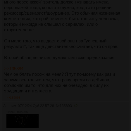
много персонажей" зритель должен узнавать имена
персонажей тогда, когда это нужно, когда это решили
режиссер/сценарист/шоураннер. Это обычная жизненная
компетенция, которой не может быть только у человека,
который никогда не слышал о сериалах, или о
сторителленге.
Он мало того, что выдает свой опыт за "успешный
результат", так еще действительно считает, что он прав.
Второй абзац не читал, думаю там тоже предсказания.
>>135884
Чем он блять похож на меня? Я тут по-моему как раз и
занимаюсь только тем, что трачу время на дебилов,
объясняя им то, что для них не очевидно, в силу их
эрудиции и интеллекта.
>>135893
Аноним
07/12/24 Суб 22:57:28
№
135893
42
1137Кб, 1915x837