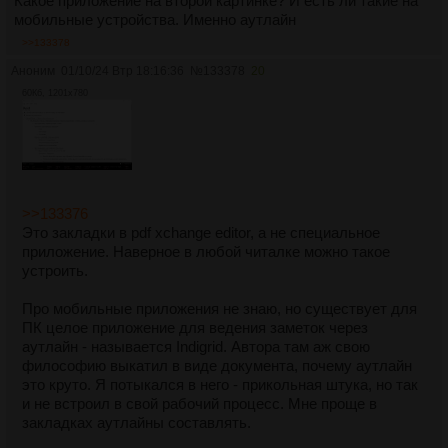
Какое приложение на второй картинке? И есть ли такие на
мобильные устройства. Именно аутлайн
>>133378
Аноним
01/10/24 Втр 18:16:36
№
133378
20
60Кб, 1201x780
>>133376
Это закладки в pdf xchange editor, а не специальное
приложение. Наверное в любой читалке можно такое
устроить.
Про мобильные приложения не знаю, но существует для
ПК целое приложение для ведения заметок через
аутлайн - называется Indigrid. Автора там аж свою
философию выкатил в виде документа, почему аутлайн
это круто. Я потыкался в него - прикольная штука, но так
и не встроил в свой рабочий процесс. Мне проще в
закладках аутлайны составлять.