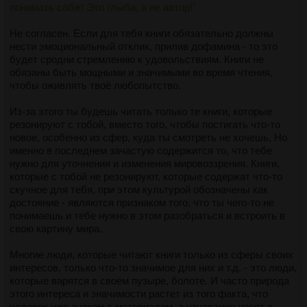
понимать сабж! Это глыба, а не автор!"
Не согласен. Если для тебя книги обязательно должны
нести эмоциональный отклик, прилив дофамина - то это
будет сродни стремлению к удовольствиям. Книги не
обязаны быть мощными и значимыми во время чтения,
чтобы оживлять твоё любопытство.
Из-за этого ты будешь читать только те книги, которые
резонируют с тобой, вместо того, чтобы постигать что-то
новое, особенно из сфер, куда ты смотреть не хочешь. Но
именно в последнем зачастую содержится то, что тебе
нужно для уточнения и изменения мировоззрения. Книги,
которые с тобой не резонируют, которые содержат что-то
скучное для тебя, при этом культурой обозначены как
достояние - являются признаком того, что ты чего-то не
понимаешь и тебе нужно в этом разобраться и встроить в
свою картину мира.
Многие люди, которые читают книги только из сферы своих
интересов, только что-то значимое для них и т.д. - это люди,
которые варятся в своём пузыре, болоте. И часто природа
этого интереса и значимости растет из того факта, что
человек уже знаком с материалом, а узнавание несет в