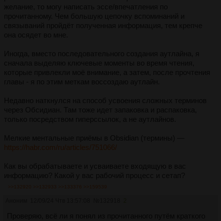
желание, то могу написать эссе/впечатления по
прочитанному. Чем большую цепочку вспоминаний и
связываний пройдёт полученная информация, тем крепче
она осядет во мне.
Иногда, вместо последовательного создания аутлайна, я
сначала выделяю ключевые моменты во время чтения,
которые привлекли моё внимание, а затем, после прочтения
главы - я по этим меткам воссоздаю аутлайн.
Недавно наткнулся на способ усвоения сложных терминов
через Обсидиан. Там тоже идет запаковка и распаковка,
только посредством гиперссылок, а не аутлайнов.
Мелкие ментальные приёмы в Obsidian (термины) —
https://habr.com/ru/articles/751066/
Как вы обрабатываете и усваиваете входящую в вас
информацию? Какой у вас рабочий процесс и сетап?
>>132920
>>132933
>>133376
>>159539
Аноним
12/09/24 Чтв 13:57:08
№
132918
2
Проверяю, всё ли я понял из прочитанного путём краткого