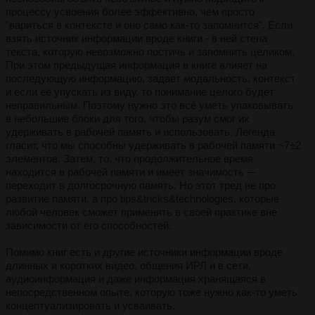
процессу усвоения более эффективно, чем просто
"вариться в контексте и оно само как-то запомнится". Если
взять источник информации вроде книги - в ней стена
текста, которую невозможно постичь и запомнить целиком.
При этом предыдущая информация в книге влияет на
последующую информацию, задает модальность, контекст
и если её упускать из виду, то понимание целого будет
неправильным. Поэтому нужно это всё уметь упаковывать
в небольшие блоки для того, чтобы разум смог их
удерживать в рабочей память и использовать. Легенда
гласит, что мы способны удерживать в рабочей памяти ~7±2
элементов. Затем, то, что продолжительное время
находится в рабочей памяти и имеет значимость —
переходит в долгосрочную память. Но этот тред не про
развитие памяти, а про tips&tricks&technologies, которые
любой человек сможет применять в своей практике вне
зависимости от его способностей.
Помимо книг есть и другие источники информации вроде
длинных и коротких видео, общения ИРЛ и в сети,
аудиоинформация и даже информация хранящаяся в
непосредственном опыте, которую тоже нужно как-то уметь
концептуализировать и усваивать.