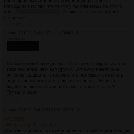
проигнорировать половину его сообщения? Тебе не
приходило в голову, что по итогу ты отвечаешь на что-то
иное,
на своё воображение
но никак не на комментарий
человека?
>>135887
Аноним
07/12/24 Суб 21:37:11
№
135884
40
17Кб, 799x228
Я помню подобного чувачка. Тот в треде прокрастинации
тоже дебилами называл других. Когда ему наводящие
вопросы задавали, то говорил, что нет смысла отвечать,
ведь у анонов интеллекта не хватит понять. Может он
научился писать с большой буквы и ставить точки?
Потешно было.
>>135887
Аноним
07/12/24 Суб 22:32:04
№
135887
41
>>135880
>Ну-ка раскрой подробно
Для меня логично то, что в успешном "сложном сериале, где