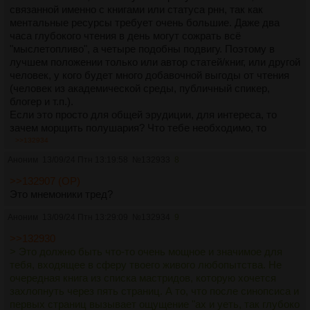
связанной именно с книгами или статуса рнн, так как
ментальные ресурсы требует очень большие. Даже два
часа глубокого чтения в день могут сожрать всё
"мыслетопливо", а четыре подобны подвигу. Поэтому в
лучшем положении только или автор статей/книг, или другой
человек, у кого будет много добавочной выгоды от чтения
(человек из академической среды, публичный спикер,
блогер и т.п.).
Если это просто для общей эрудиции, для интереса, то
зачем морщить полушария? Что тебе необходимо, то
задержится, что нет, то улетучится. И это совершенно
>>132934
нормально. Это вопрос намерения и личностных
Аноним
13/09/24 Птн 13:19:58
№
132933
8
характеристик. Если это не часть того, кто ты есть на
глубинном уровне, то это желание удержать все без
>>132907 (OP)
исключения факты попахивает невротическим страхом
Это мнемоники тред?
потери и отпускания.
Аноним
13/09/24 Птн 13:29:09
№
132934
9
Везде, где есть желание срезать углы, ты либо изначально
>>132930
незаинтересован (ложные цели, пустые для твоей психики
> Это должно быть что-то очень мощное и значимое для
выгоды), либо просто слушаешь внутреннюю ленивую
тебя, входящее в сферу твоего живого любопытства. Не
обезьяну, которая хочет поиметь бананы без усилий
очередная книга из списка мастридов, которую хочется
(возможно, стоит обозначить большой список выгод или те
захлопнуть через пять страниц. А то, что после синопсиса и
самые 4-5 зачем, ведущие к простой и понятной выгоде).
первых страниц вызывает ощущение "ах и уеть, так глубоко