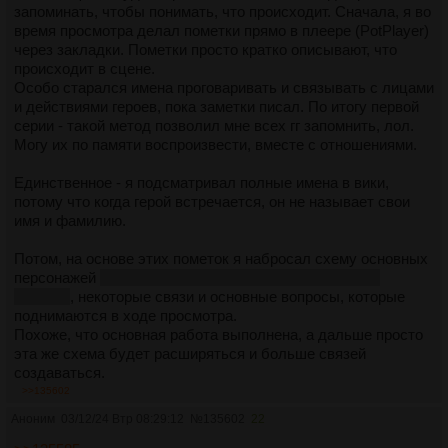
запоминать, чтобы понимать, что происходит. Сначала, я во
время просмотра делал пометки прямо в плеере (PotPlayer)
через закладки. Пометки просто кратко описывают, что
происходит в сцене.
Особо старался имена проговаривать и связывать с лицами
и действиями героев, пока заметки писал. По итогу первой
серии - такой метод позволил мне всех гг запомнить, лол.
Могу их по памяти воспроизвести, вместе с отношениями.
Единственное - я подсматривал полные имена в вики,
потому что когда герой встречается, он не называет свои
имя и фамилию.
Потом, на основе этих пометок я набросал схему основных
персонажей
(которая есть в инете готовая, но я свою
сделал)
, некоторые связи и основные вопросы, которые
поднимаются в ходе просмотра.
Похоже, что основная работа выполнена, а дальше просто
эта же схема будет расширяться и больше связей
создаваться.
>>135602
Щас на сериче натренируюсь и пойду Сто лет одиночества
Аноним
03/12/24 Втр 08:29:12
№
135602
22
читать с их бесконечными Буэндинами, хех.