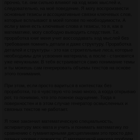
прочно, т.е. они сильно влияют на ход моих мыслей и,
следовательно, на моё поведение. Я могу воспроизвести
основные тезисы и ассоциативные связки ключевых слов,
которые всплывают в моей голове по необходимости. А
если у меня есть ключевые слова и тезисы, то я, как в
математике, могу свободно выводить следствия. Т.е.
проработка книг меня учит воссоздавать ход мыслей без
требования помнить детали и даже структуру. Проработка
деталей и структуры - это как строительные леса, которые
необходимы для усвоения материала, а после - становятся
уже ненужными. В тебя встраивается само понимание темы
и ты можешь сам генерировать объемы текстов на основе
этого понимания.
При этом, если просто вариться в контекстах без
проработки, то я чувствую что знаю много, а когда открываю
рот, то понимаю, что это ложное ощущение. Тогда я
поверхностен и в этом случае генератор осмысленных и
связных текстов не работает.
Я тоже закончил математическую специальность,
аспирантуру мех-мата и учить и понимать математику по
сравнению с гуманитарными дисциплинами это просто два
разных уровня сложности. С математикой никогда проблем