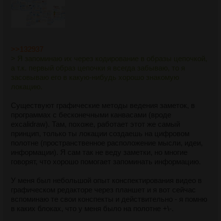
>>132937
> Я запоминаю их через кодирование в образы цепочкой,
а т.к. первый образ цепочки я всегда забываю, то я
засовываю его в какую-нибудь хорошо знакомую
локацию.
Существуют графические методы ведения заметок, в
программах с бесконечными канвасами (вроде
excalidraw). Там, похоже, работает этот же самый
принцип, только ты локации создаешь на цифровом
полотне (пространственное расположение мысли, идеи,
информации). Я сам так не веду заметки, но многие
говорят, что хорошо помогает запоминать информацию.
У меня был небольшой опыт конспектирования видео в
графическом редакторе через планшет и я вот сейчас
вспоминаю те свои конспекты и действительно - я помню
в каких блоках, что у меня было на полотне +\-.