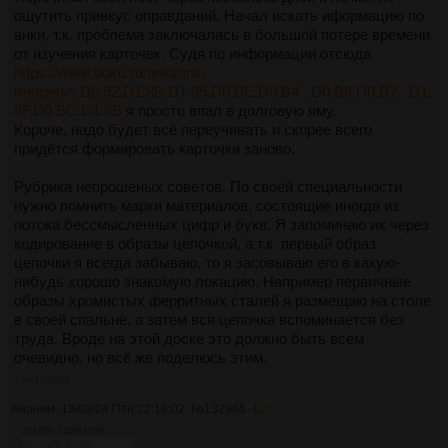
ощутить привкус оправданий. Начал искать иформацию по
анки, т.к. проблема заключалась в большой потере времени
от изучения карточек. Судя по информации отсюда
https://www.boku.ru/anki/anki-
merged/#.D0.92.D1.8B.D1.85.D0.BE.D0.B4_.D0.B8.D0.B7_.D1.
8F.D0.BC.D1.8B
я просто впал в долговую яму.
Короче, надо будет всё переучивать и скорее всего
придётся формировать карточки заново.
Рубрика непрошеных советов. По своей специальности
нужно помнить марки материалов, состоящие иногда из
потока бессмысленных цифр и букв. Я запоминаю их через
кодирование в образы цепочкой, а т.к. первый образ
цепочки я всегда забываю, то я засовываю его в какую-
нибудь хорошо знакомую локацию. Например первичные
образы хромистых ферритных сталей я размещаю на столе
в своей спальне, а затем вся цепочка вспоминается без
труда. Вроде на этой доске это должно быть всем
очевидно, но всё же поделюсь этим.
>>132965
Аноним
13/09/24 Птн 22:18:02
№
132965
12
2347Кб, 2105x1288