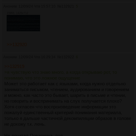
Аноним
12/09/24 Чтв 15:57:10
№
132921
5
159Кб, 1426x712
>>132920
Аноним
12/09/24 Чтв 16:29:34
№
132922
6
>>132919
>я чувствую что знаю много, а когда открываю рот, то
понимаю, что это ложное ощущение
Может это работает как с языками, когда нужно отдельно
заниматься письмом, чтением, аудированием и говорением
и можно, как часто это бывает, шарить в письме и чтении,
но говорить и воспринимать на слух получается плохо?
Хотя согласен что воспроизведение информации это
пожалуй единственный критерий понимания материала,
только я дальше частичной декомпиляции образов в голове
не дохожу т.к. лень.
Не дочитал Поварнина, лол.