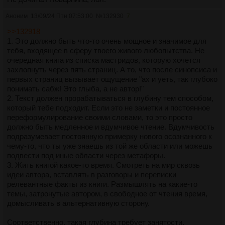
Аноним
13/09/24 Птн 07:53:00
№
132930
7
>>132918
1. Это должно быть что-то очень мощное и значимое для
тебя, входящее в сферу твоего живого любопытства. Не
очередная книга из списка мастридов, которую хочется
захлопнуть через пять страниц. А то, что после синопсиса и
первых страниц вызывает ощущение "ах и уеть, так глубоко
понимать сабж! Это глыба, а не автор!"
2. Текст должен прорабатываться в глубину тем способом,
который тебе подходит. Если это не заметки и постоянное
переформулирование своими словами, то это просто
должно быть медленное и вдумчивое чтение. Вдумчивость
подразумевает постоянную примерку нового осознанного к
чему-то, что ты уже знаешь из той же области или можешь
подвести под иные области через метафоры.
3. Жить книгой какое-то время. Смотреть на мир сквозь
идеи автора, вставлять в разговоры и переписки
релевантные факты из книги. Размышлять на какие-то
темы, затронутые автором, в свободное от чтения время,
домысливать в альтернативную сторону.
Соответственно, такая глубина требует занятости,