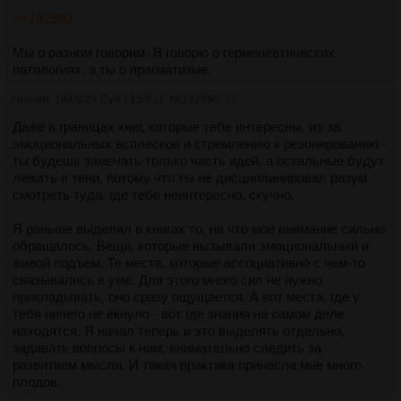
>>132980
Мы о разном говорим. Я говорю о герменевтических
патологиях, а ты о прагматизме.
Аноним
14/09/24 Суб 13:59:11
№
132990
17
Даже в границах книг, которые тебе интересны, из-за
эмоциональных всплесков и стремлению к резонированию -
ты будешь замечать только часть идей, а остальные будут
лежать в тени, потому что ты не дисциплинировал разум
смотреть туда, где тебе неинтересно, скучно.
Я раньше выделял в книгах то, на что моё внимание сильно
обращалось. Вещи, которые вызывали эмоциональный и
живой подъем. Те места, которые ассоциативно с чем-то
связывались в уме. Для этого много сил не нужно
прикладывать, оно сразу ощущается. А вот места, где у
тебя ничего не ёкнуло - вот где знания на самом деле
находятся. Я начал теперь и это выделять отдельно,
задавать вопросы к ним, внимательно следить за
развитием мысли. И такая практика принесла мне много
плодов.