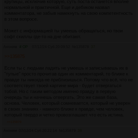
крупицы, исключив которую, суть поста останется вполне
нормальной и практичной. Еще и дебиком назвал
комментатора, не забыв намекнуть на свою компетентность
в этом вопросе.
Может с информацией ты умеешь обращаться, но твои
софт скиллы где-то на дне обитают.
Аноним
# OP
07/12/24 Суб 20:09:52
№
135878
37
>>135875
Если ты с людьми ладить не умеешь и записываешь их в
"тупые" просто прочитав один их комментарий, то ближе к
правде ты никогда не приблизишься. Потому что всё, что не
соответствует твоей картине мира - будет отвергаться
тобой. Но с таким методом именно правду в первую
очередь ты и начнешь отвергать. Это же самая база,
основа. Человек, который сомневается, который не уверен
в своих знаниях - намного ближе к правде, чем человек,
который твердо и четко провозглашает что есть истина.
>>135879
Аноним
07/12/24 Суб 20:22:14
№
135879
38