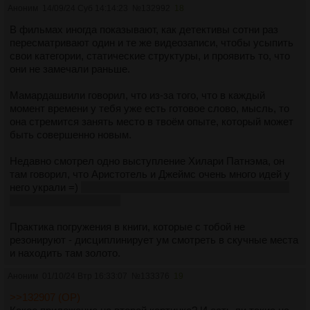
Аноним
14/09/24 Суб 14:14:23
№
132992
18
В фильмах иногда показывают, как детективы сотни раз
пересматривают один и те же видеозаписи, чтобы усыпить
свои категории, статические структуры, и проявить то, что
они не замечали раньше.
Мамардашвили говорил, что из-за того, что в каждый
момент времени у тебя уже есть готовое слово, мысль, то
она стремится занять место в твоём опыте, который может
быть совершенно новым.
Недавно смотрел одно выступление Хилари Патнэма, он
там говорил, что Аристотель и Джеймс очень много идей у
него украли =)
после перечитывания их, когда он уже свои
идеи оформил в книгах
Практика погружения в книги, которые с тобой не
резонируют - дисциплинирует ум смотреть в скучные места
и находить там золото.
Аноним
01/10/24 Втр 16:33:07
№
133376
19
>>132907 (OP)