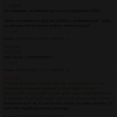
>>135606
Не поверишь, но именно так и было задуманно. Ебик.
Зачем ты пишешь в тред по "работе с информацией", когда
ты имеешь такой низкий уровень компетенции?
>>135857
Аноним
05/12/24 Чтв 21:04:38
№
135738
25
>>132918
>>132919
норм досуг у безработных...
>>135747
Аноним
05/12/24 Чтв 21:17:47
№
135739
26
>>132918
>Иногда прихожу к такому выводу, что я напрасно этим
занимаюсь и именно варение в среде даёт толчок в
мастерстве, а изучение теории нужно лишь для первичного
осознания концепций и даёт зерно для сращивания с ними.
Буквально всё так. Если ты хоть какую-то сферу изучал, то
для тебя подобный вывод очевиден.
Аноним
06/12/24 Птн 06:39:35
№
135747
27