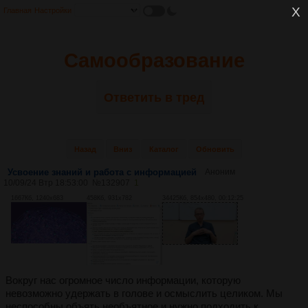
Главная
Настройки
Самообразование
Ответить в тред
Назад
Вниз
Каталог
Обновить
Усвоение знаний и работа с информацией
Аноним
10/09/24 Втр 18:53:00
№
132907
1
1667Кб, 1240x683
458Кб, 931x782
34425Кб, 854x480, 00:12:25
Вокруг нас огромное число информации, которую
невозможно удержать в голове и осмыслить целиком. Мы
неспособны объять необъятное и нужно подходить к