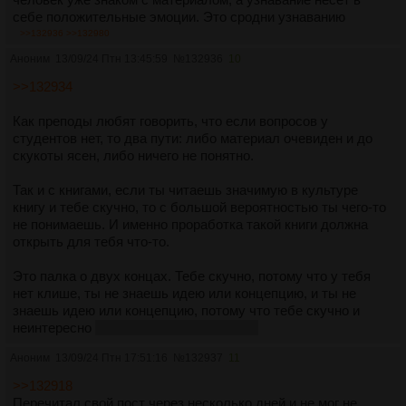
себе положительные эмоции. Это сродни узнаванию
знакомых лиц, только в книгах это знакомое подается под
>>132936
>>132980
другим углом, что создает ощущение новизны, ложной
Аноним
13/09/24 Птн 13:45:59
№
132936
10
новизны.
>>132934
Нужно уметь читать книги с холодной головой и холодным
сердцем, уметь читать книги, которые не вызывают в тебе
Как преподы любят говорить, что если вопросов у
отклика из-за того, что концепции которые в них спрятаны
студентов нет, то два пути: либо материал очевиден и до
тебе незнакомы.
скукоты ясен, либо ничего не понятно.
Так и с книгами, если ты читаешь значимую в культуре
книгу и тебе скучно, то с большой вероятностью ты чего-то
не понимаешь. И именно проработка такой книги должна
открыть для тебя что-то.
Это палка о двух концах. Тебе скучно, потому что у тебя
нет клише, ты не знаешь идею или концепцию, и ты не
знаешь идею или концепцию, потому что тебе скучно и
неинтересно
прорабатывать материал.
Аноним
13/09/24 Птн 17:51:16
№
132937
11
>>132918
Перечитал свой пост через несколько дней и не мог не