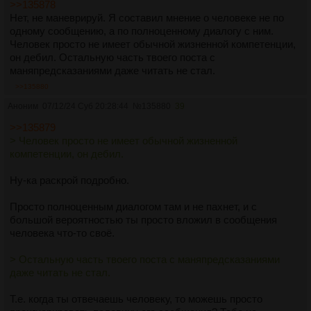
>>135878
Нет, не маневрируй. Я составил мнение о человеке не по
одному сообщению, а по полноценному диалогу с ним.
Человек просто не имеет обычной жизненной компетенции,
он дебил. Остальную часть твоего поста с
маняпредсказаниями даже читать не стал.
>>135880
Аноним
07/12/24 Суб 20:28:44
№
135880
39
>>135879
> Человек просто не имеет обычной жизненной
компетенции, он дебил.
Ну-ка раскрой подробно.
Просто полноценным диалогом там и не пахнет, и с
большой вероятностью ты просто вложил в сообщения
человека что-то своё.
> Остальную часть твоего поста с маняпредсказаниями
даже читать не стал.
Т.е. когда ты отвечаешь человеку, то можешь просто