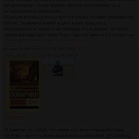
неправильно с точки зрения техники исполнения, но в
остальном всё нормально.
В школе я очень плохо учился и плохо понимал математику.
Но гос. экзамены умеют ждать и мне пришлось
натаскиваться, порой я не понимал что я делаю, но через
время математика стала будто частью меня и я с лёгкостью
купался в ней. По крайней мере тех. ВУЗ я окончил с
>>132919
>>132930
>>132937
>>135738
>>135739
отличием по физике и матану, не прикладывая к ним
Аноним
12/09/24 Чтв 15:17:05
№
132919
3
столько усилий, как мои одногруппники.
583Кб, 498x777
14474Кб, 854x480, 00:04:38
Может эта дрочь специально придумана
евреями
, чтобы не
пускать лишних
белых
к кормушке и к власти?
Проблема в том, что структура и наполнение материалов
рано или поздно теряется, если не заниматься постоянно
поддержанием этих данных обособленно, и плевать, что
они могут соприкасаться с основной деятельностью,
проверено лично. Хватит ли на это сил и времени? Не
думаю, что учёные освежают данные для того, чтобы
заниматься своим профилем, но это не точно.
>>132918
Я заметил за собой, что книги, которые я прорабатывал
глубоко - живут в моём мышлении и практиках достаточно