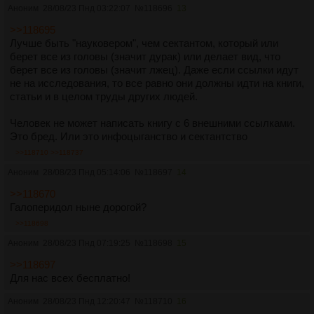
Аноним
28/08/23 Пнд 03:22:07
№
118696
13
>>118695
Лучше быть "науковером", чем сектантом, который или
берет все из головы (значит дурак) или делает вид, что
берет все из головы (значит лжец). Даже если ссылки идут
не на исследования, то все равно они должны идти на книги,
статьи и в целом труды других людей.
Человек не может написать книгу с 6 внешними ссылками.
Это бред. Или это инфоцыганство и сектантство
>>118710
>>118737
Аноним
28/08/23 Пнд 05:14:06
№
118697
14
>>118670
Галоперидол ныне дорогой?
>>118698
Аноним
28/08/23 Пнд 07:19:25
№
118698
15
>>118697
Для нас всех бесплатно!
Аноним
28/08/23 Пнд 12:20:47
№
118710
16