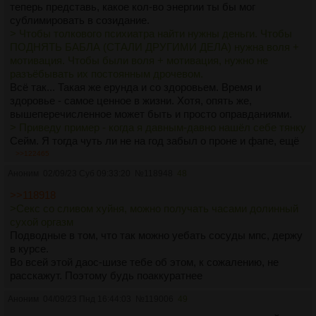
теперь представь, какое кол-во энергии ты бы мог
сублимировать в созидание.
> Чтобы толкового психиатра найти нужны деньги. Чтобы
ПОДНЯТЬ БАБЛА (СТАЛИ ДРУГИМИ ДЕЛА) нужна воля +
мотивация. Чтобы были воля + мотивация, нужно не
разъёбывать их постоянным дрочевом.
Всё так... Такая же ерунда и со здоровьем. Время и
здоровье - самое ценное в жизни. Хотя, опять же,
вышеперечисленное может быть и просто оправданиями.
> Приведу пример - когда я давным-давно нашёл себе тянку
Сейм. Я тогда чуть ли не на год забыл о проне и фапе, ещё
и учебой был плотно занят, чисто в потоке был.
>>122465
Но спустя несколько лет, как только началась гойда
Аноним
02/09/23 Суб 09:33:20
№
118948
48
полтора года назад, и уровень жизни просел, начал снова
катиться в эскапизм и фап. Ну и можно сказать, что
>>118918
пронозависимость "помогла" в развале отношача. Тян
>Секс со сливом хуйня, можно получать часами долинный
спалила омеганство, охабалилась и начала ноги
сухой оргазм
вытирать(возможно, вполне заслуженно). Исход очевиден.
Подводные в том, что так можно уебать сосуды мпс, держу
> ДЕЙДРИМИНГ (если кто-то тут тоже страдает такой
в курсе.
хуетой)
Во всей этой даос-шизе тебе об этом, к сожалению, не
Навязчивые грёзы? Забыл про них сказать. У меня это чуть
расскажут. Поэтому будь поаккуратнее
ли не с самого детсва.
Аноним
04/09/23 Пнд 16:44:03
№
119006
49
> найди нормального психиатра
Да это понятно. Такое говно, походу, нужно лечить только