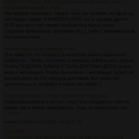
>даже не столько фап вредит, сколько просмотр, поиск и
каталогизирование хлама
Фап вредит, братишка, говорю тебе как человек, который за
последнее время ЗНАЧИТЕЛЬНУЮ часть срывов дрочки
(6-15 раз за сутки) провёл вообще без прона (чаты,
создание фейкоакков, фантазии, етц.), либо с минимальным
его количеством
>сразу накатывает тревога с окр
Мне кажется это только с психиатром можно нормально
пофиксить. Чтобы толкового психиатра найти нужны деньги.
Чтобы ПОДНЯТЬ БАБЛА (СТАЛИ ДРУГИМИ ДЕЛА) нужна
воля + мотивация. Чтобы были воля + мотивация, нужно не
разъёбывать их постоянным дрочевом. Вот такая вот
приколюшка, в которой и я завез уже давно :]
>порнозависимость лишь выражение этой шизы
Порнозависимость в целом следствие неудовольствия от
жизни, как и любая зависимость, будь то алкаха или там
героин даже. Следствие, которое постепенно перетекает в
>>118947
ПРИЧИНУ неудовольствия от жизни.
Аноним
31/08/23 Чтв 18:00:21
№
118870
39
Приведу пример - когда я давным-давно нашёл себе тянку,
>>118804
у меня ебанули гормоны, романтика там хуё-моё, и я где-то
>тестостерон всё время на низах, хз как его поднимать