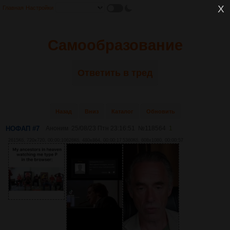
Главная
Настройки
Самообразование
Ответить в тред
Назад
Вниз
Каталог
Обновить
НОФАП #7
Аноним
25/08/23 Птн 23:16:51
№
118564
1
2615Кб, 720x720, 00:00:10
626Кб, 480x864, 00:00:17
5360Кб, 608x1080, 00:00:57