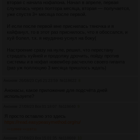
вторая с начала нофапона. Начал в апреле, первая
случилась через полтора месяца, вторая — получается,
уже спустя 3+ месяца после первой.
И если после первой мне приснилась тяночка и я
кайфанул, то в этот раз приснилось, что я обоссался, и
хуй болел, т.к. я неудачно уснул на боку(
Настроение сразу на нуле, решил, что перестану
страдать хуйней и продолжу дрочить, пойду против
системы и в нофап новембер расчехлю своего гиганта
(раз уж поллюцию 3 месяца пришлось ждать)
Аноним
26/08/23 Суб 21:23:59
№
118622
8
Анонасы, какое приложение для подсчёта дней
используете?
Аноним
27/08/23 Вск 01:18:07
№
118640
9
Я просто оставлю это здесь
https://read.easypeasymethod.org/ru/
>>118669
>>118711
Аноним
27/08/23 Вск 15:01:35
№
118669
10