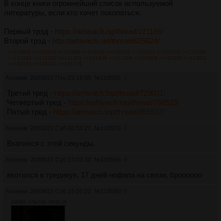
В конце книги огромнейший список используемой
литературы, если кто хочет покопаться.
Первый трэд -
https://arhivach.ng/thread/221166/
Второй трэд -
http://arhivach.net/thread/625824/
>>118800
>>119343
>>119369
>>119426
>>120453
>>120521
>>120850
>>121066
>>121082
>>121250
>>121305
>>121408
>>121798
>>121808
>>122883
>>123011
>>132974
>>135231
>>156775
Аноним
25/08/23 Птн 23:18:00
№
118565
2
Третий тред -
https://arhivach.top/thread/729031/
Четвёртый тред -
https://arhivach.top/thread/760523/
Пятый тред -
https://arhivach.top/thread/855837/
Аноним
26/08/23 Суб 00:58:21
№
118570
3
Вкатился с этой секунды.
Аноним
26/08/23 Суб 13:03:30
№
118586
4
вкотился в тредикуе, 17 дней нофапа на связи, броооооо
Аноним
26/08/23 Суб 15:06:21
№
118590
5
2093Кб, 576x576, 00:00:18