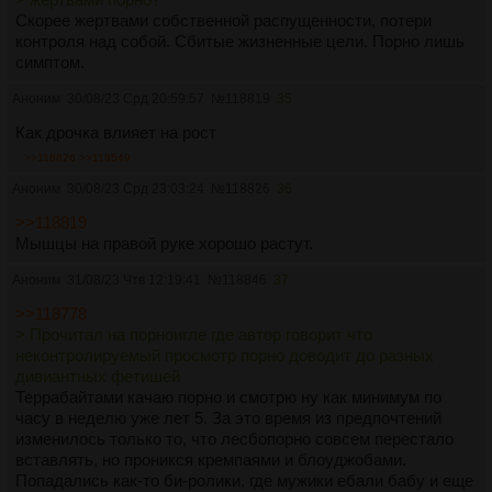
гиперсексуальности. Типо - настолько хочешь тянОчку, что
Скорее жертвами собственной распущенности, потери
хочешь сам стать ею).
контроля над собой. Сбитые жизненные цели. Порно лишь
Бляяя как вспоминаю сейчас - такой кринж накатывает...
симптом.
Аноним
30/08/23 Срд 20:59:57
№
118819
35
Но как начал норм питаться и меньше фапать - вроде,
отпустило. Но у меня, впринципе, тестостерон всё время на
Как дрочка влияет на рост
низах, хз как его поднимать, и так ебашу спорт, цинк, д3,
>>118826
>>119549
омегу и ещё некоторые витамины, норм питаюсь, масса и
агрессия не особо растут, чувствую себя мб чуть меньшим,
Аноним
30/08/23 Срд 23:03:24
№
118826
36
но омеганом. Мб с варикоцеле как-то связано и привычкой
>>118819
сидеть, закидывая ногу на ногу. Или типикал корзиночным
Мышцы на правой руке хорошо растут.
воспитанием как в бугурт-тредах.
Аноним
31/08/23 Чтв 12:19:41
№
118846
37
Мимо
>>118800
Окр-шиз
>>118778
> Прочитал на порноигле где автор говорит что
неконтролируемый просмотр порно доводит до разных
дивиантных фетишей
Террабайтами качаю порно и смотрю ну как минимум по
часу в неделю уже лет 5. За это время из предпочтений
изменилось только то, что лесбопорно совсем перестало
вставлять, но проникся кремпаями и блоуджобами.
Попадались как-то би-ролики, где мужики ебали бабу и еще