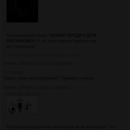
А я напоминаю базу:
НОФАП ВРЕДЕН ДЛЯ
ОРГАНИЗМА!
И об этом говорит множество
исследований.
>>118608
>>118669
>>119395
>>124612
>>147449
Аноним
26/08/23 Суб 17:33:58
№
118608
6
>>118590
Какие такие исследования? Примеры нужны.
Аноним
26/08/23 Суб 19:30:21
№
118617
7
4987Кб, 1920x1080, 00:00:12
Сегодня посреди ночи проснулся из-за поллюции. Это