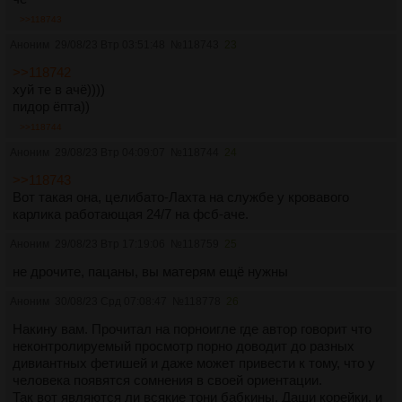
>>118743
Аноним
29/08/23 Втр 03:51:48
№
118743
23
>>118742
хуй те в ачё))))
пидор ёпта))
>>118744
Аноним
29/08/23 Втр 04:09:07
№
118744
24
>>118743
Вот такая она, целибато-Лахта на службе у кровавого
карлика работающая 24/7 на фсб-аче.
Аноним
29/08/23 Втр 17:19:06
№
118759
25
не дрочите, пацаны, вы матерям ещё нужны
Аноним
30/08/23 Срд 07:08:47
№
118778
26
Накину вам. Прочитал на порноигле где автор говорит что
неконтролируемый просмотр порно доводит до разных
дивиантных фетишей и даже может привести к тому, что у
человека появятся сомнения в своей ориентации.
Так вот являются ли всякие тони бабкины, Даши корейки, и