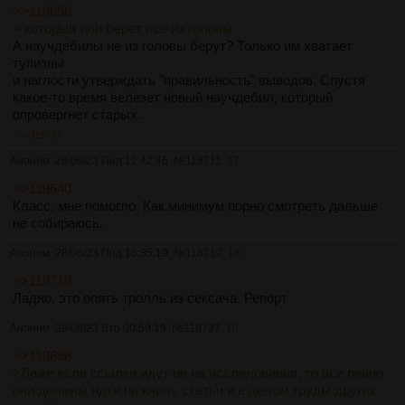
>>118696
> который или берет все из головы
А научдебилы не из головы берут? Только им хватает
тупизны
и наглости утверждать "правильность" выводов. Спустя
какое-то время велезет новый научдебил, который
опровергнет старых.
>>118717
Аноним
28/08/23 Пнд 12:42:46
№
118711
17
>>118640
Класс, мне помогло. Как минимум порно смотреть дальше
не собираюсь.
Аноним
28/08/23 Пнд 13:35:19
№
118717
18
>>118710
Ладно, это опять тролль из сексача. Репорт
Аноним
29/08/23 Втр 00:59:19
№
118737
19
>>118696
>Даже если ссылки идут не на исследования, то все равно
они должны идти на книги, статьи и в целом труды других