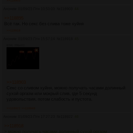
>>118903
Аноним
01/09/23 Птн 10:53:03
№
118903
44
>>118895
Всё так. Но секс без слива тоже хуйня
>>118918
Аноним
01/09/23 Птн 15:57:14
№
118918
45
67Кб, 700x472
>>118903
Секс со сливом хуйня, можно получать часами долинный
сухой оргазм или мокрый слив, где 5 секунд
удовольствия, потом слабость и пустота.
>>118922
>>118948
Аноним
01/09/23 Птн 17:27:23
№
118922
46
>>118918
> можно получать часами долинный сухой оргазм