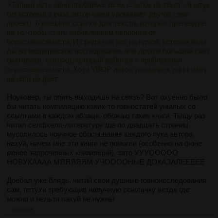
>Только есть одна проблема. Всех ссылок на текст - 6 штук
(из который 2 раза автор книги упоминает другой свой
проект). 6 внешних ссылок для текста, который претендует
на то чтобы стать избавлением человека от
порнозависимости. И среди них нет ни одной, которая вела
бы на медицинское исследование или другой большой сайт
(материал, статью), который работал с проблемами
порнозависимости. Хотя YBOP автор упоминает, но ссылку
на него не дает.
Ноуковер, ты опять выходишь на связь? Вот охуенно было
бы читать компиляцию каких-то говностатей унылых со
ссылками в каждом абзаце, обожаю такие книги. Тыщу раз
читал селфхелп-литературу где по двадцать страниц
мусолилось ноучное обоснование каждого пука автора
нахуй, ничем мне эти книги не помогли (особенно на фоне
менее задроченных книженций), зато УУУООООО
НОВУКАААА МЯЯЯЯЯМ УЧООООНЫЕ ДОКАЗАЛЕЕЕЕЕ
Доебал уже блядь, читай свои душные говноисследования
сам, петухи требующие навучную ссылачку везде где
можно и нельзя нахуй не нужны
>>118696