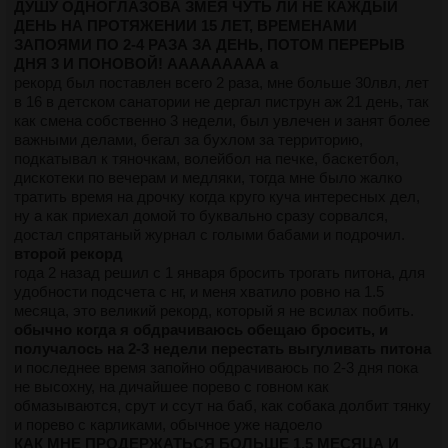
ДУШУ ОДНОГЛАЗОВА ЗМЕЯ ЧУТЬ ЛИ НЕ КАЖДЫЙ
фармой и терапией.
ДЕНЬ НА ПРОТЯЖЕНИИ 15 ЛЕТ, ВРЕМЕНАМИ
Но я сча на нищем старте в пердях, ещё и очередная
ЗАПОЯМИ ПО 2-4 РАЗА ЗА ДЕНЬ, ПОТОМ ПЕРЕРЫВ
валютная гойда недавно была, так что пока возможности
ДНЯ 3 И ПОНОВОЙ! ААААААААА а
нет.
рекорд был поставлен всего 2 раза, мне больше 30лвл, лет
в 16 в детском санатории не дергал пиструн аж 21 день, так
>>118801
как смена собственно 3 недели, был увлечен и занят более
И тебя благодарю за ответ. БОльшую часть из
важными делами, бегал за бухлом за территорию,
перечисленного тобой уже и так выполняю. Йогой только не
подкатывал к тяночкам, волейбол на печке, баскетбол,
занимался ни разу, хотя, было желание. Про занятия в
дискотеки по вечерам и медляки, тогда мне было жалко
группу соглы. Как-то собирались с пацанами в кокочалку,
тратить время на дрочку когда круго куча интересных дел,
было весело, только сейчас они поразъехались.
ну а как приехал домой то буквально сразу сорвался,
достал спрятаный журнал с голыми бабами и подрочил.
>>118870
второй рекорд
> Натурально колоть шприцом в жеппу под надзором врача
года 2 назад решил с 1 января бросить трогать питона, для
как стас какай просто. Лучшего способа нет и не будет, все
удобности подсчета с нг, и меня хватило ровно на 1.5
эти холодные души и болгарские перцы - мёртвому
месяца, это великий рекорд, который я не всилах побить.
припарки
обычно когда я обдрачиваюсь обещаю бросить, и
А он разве не из-за щитовидки или поджелудочной гормоны
получалось на 2-3 недели перестать выгуливать питона
колол?
и последнее время запойно обдрачиваюсь по 2-3 дня пока
Мне оч давно пропионат по кубику от балды назначали из-
не высохну, на дичайшее порево с говном как
за того, что много ел и худел лол, но я стреманулся.
обмазываются, срут и ссут на баб, как собака долбит тянку
Если правильно понял, нужно параллельно с головой
и порево с карликами, обычное уже надоело
работать и с норм эндокринологом. Чтобы не получилось
КАК МНЕ ПРОДЕРЖАТЬСЯ БОЛЬШЕ 1.5 МЕСЯЦА И