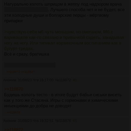
месяц-два сидел на нофапе даже не изучая тему и не
Натурально колоть шприцом в жеппу под надзором врача
задумываясь там о том что вот я на нофапе сижу, у меня
как стас какай просто
. Лучшего способа нет и не будет, все
такой-то срок. Просто на автомате пропало желание
эти холодные души и болгарские перцы - мёртвому
смотреть прон в каком-либо виде т.к. кайф от жизни
припарки
усилился в N раз. Также на примерно такой же срок из моей
жизни полностью исчез ДЕЙДРИМИНГ (если кто-то тут
>чувствую себя мб чуть меньшим, но омеганом. Мб с
тоже страдает такой хуетой). Щас то естественно всё давно
варикоцеле как-то связано и привычкой сидеть, закидывая
закончилось, и вот я сижу блядь со своими пятью днями
ногу на ногу. Или типикал корзиночным воспитанием как в
которые никак не могу побить. Делайте выводы...
бугурт-тредах.
Всё и сразу, братишка
>Мб есть сеймы, или какие-то советы
Я плюс-минус сейм (в чём-то получше, в чём-то похуже), и
Тот же анон что и выше
совет у меня всего-лишь один (которому я сам естесна не
>>118872
>>118947
следую по причине безвольное чмо): найди нормального
Аноним
31/08/23 Чтв 18:17:00
№
118872
40
психиатра, и хоть чучелом хоть тушкой наскреби бабки на
него. Вот
>>118870
Будешь колоть тесто - в итоге будут бабьи сиськи висеть
как у того же Стасяна. Игры с гормонами и химическими
инъекциями до добра не доводят
>>118876
Аноним
31/08/23 Чтв 19:32:51
№
118876
41
>>118872