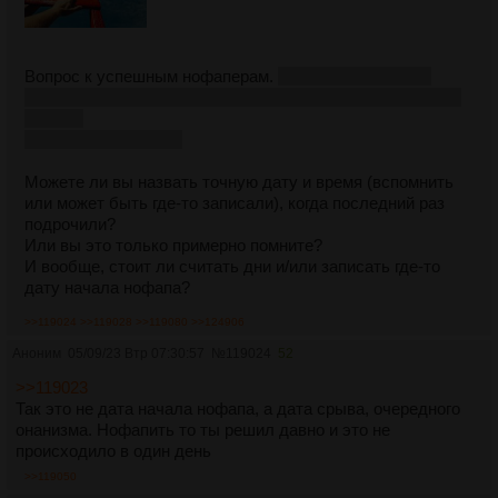
Вопрос к успешным нофаперам.
(Если такие в треде
вообще остались, т.к. если ты успешно бросил, то нахуя
вообще
этот тред посещать)
Можете ли вы назвать точную дату и время (вспомнить
или может быть где-то записали), когда последний раз
подрочили?
Или вы это только примерно помните?
И вообще, стоит ли считать дни и/или записать где-то
дату начала нофапа?
>>119024
>>119028
>>119080
>>124906
Аноним
05/09/23 Втр 07:30:57
№
119024
52
>>119023
Так это не дата начала нофапа, а дата срыва, очередного
онанизма. Нофапить то ты решил давно и это не
происходило в один день
>>119050