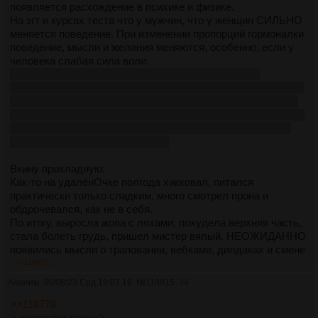
появляется расхождение в психике и физике.
На згт и курсах теста что у мужчин, что у женщин СИЛЬНО
меняется поведение. При изменении пропорций гормоналки
поведение, мысли и желания меняются, особенно, если у
человека слабая сила воли.
Он же рассказывал историю, как древние племена
прилюдно казнили вождей побежденных племен - запирали
альфача в клетке с большим кол-вом разнообразных баб,
тот на каждую запрыгивал, у него подскакивал пролактин, и
в конце концов, он сам начинал просить его попустить. И
его попускали, а потом убивали.
Вкину прохладную:
Как-то на удалёнОчке полгода хикковал, питался
практически только сладким, много смотрел прона и
обдрочевался, как не в себя.
По итогу, выросла жопа с ляхами, похудела верхняя часть,
стала болеть грудь, пришел мистер вялый. НЕОЖИДАННО
появились мысли о траповании, вебкаме, дилдаках и смене
пола с мечтами стать няшной лезбиянкой лол, одной
>>118870
жирухе даже слал фотки в этом состоянии
Аноним
30/08/23 Срд 19:07:16
№
118815
34
бббббблллллляяяяяяяяяяяяяяяяяяяяяяяяяяяяяяяяяяяяяяя
яяяяяяяяяяяяяяяяяяяяяяяяяяяяяяяяяяяяяяя...
>>118778
(Где-то находил инфу, что такое может быть из-за
> жертвами порно?