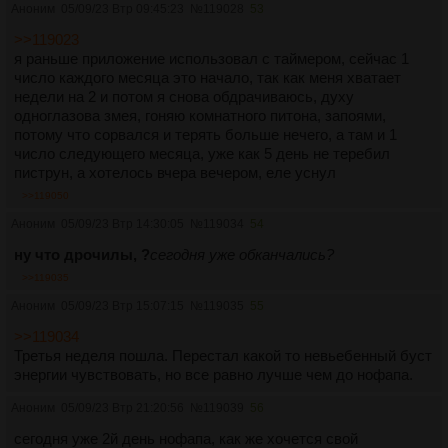
Аноним
05/09/23 Втр 09:45:23
№
119028
53
>>119023
я раньше приложение использовал с таймером, сейчас 1
число каждого месяца это начало, так как меня хватает
недели на 2 и потом я снова обдрачиваюсь, духу
одноглазова змея, гоняю комнатного питона, запоями,
потому что сорвался и терять больше нечего, а там и 1
число следующего месяца, уже как 5 день не теребил
пиструн, а хотелось вчера вечером, еле уснул
>>119050
Аноним
05/09/23 Втр 14:30:05
№
119034
54
ну что дрочилы, ?
сегодня уже обканчались?
>>119035
Аноним
05/09/23 Втр 15:07:15
№
119035
55
>>119034
Третья неделя пошла. Перестал какой то невьебенный буст
энергии чувствовать, но все равно лучше чем до нофапа.
Аноним
05/09/23 Втр 21:20:56
№
119039
56
сегодня уже 2й день нофапа, как же хочется свой