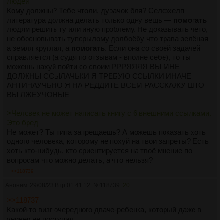
людей
Кому должны? Тебе чтоли, дурачок бля? Селфхелп
литература должна делать только одну вещь —
помогать
людям решить ту или иную проблему. Не доказывать чёто,
не обосновывать тупорылому долбоёбу что трава зелёная
а земля круглая, а
помогать
. Если она со своей задачей
справляется (а судя по отзывам - вполне себе), то ты
можешь нахуй пойти со своим РРРЯЯЯЯ ВЫ МНЕ
ДОЛЖНЫ ССЫЛАЧЬКИ Я ТРЕБУЮ ССЫЛКИ ИНАЧЕ
АНТИНАУЧЬНО Я НА РЕДДИТЕ ВСЕМ РАССКАЖУ ШТО
ВЫ ЛЖЕУЧОНЫЕ
>Человек не может написать книгу с 6 внешними ссылками.
Это бред
Не может? Ты типа запрещаешь? А можешь показать хоть
одного человека, которому не похуй на твои запреты? Есть
хоть кто-нибудь, кто ориентируется на твоё мнение по
вопросам что можно делать, а что нельзя?
>>118739
Аноним
29/08/23 Втр 01:41:12
№
118739
20
>>118737
Какой-то визг очередного дваче-ребенка, который даже в
универ не поступил