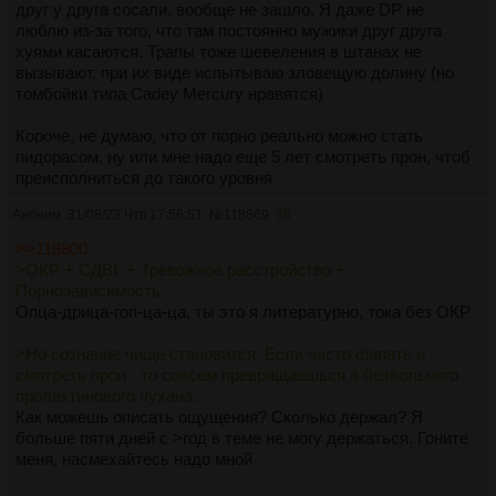
друг у друга сосали, вообще не зашло. Я даже DP не
люблю из-за того, что там постоянно мужики друг друга
хуями касаются. Трапы тоже шевеления в штанах не
вызывают, при их виде испытываю зловещую долину (но
томбойки типа Cadey Mercury нравятся)
Короче, не думаю, что от порно реально можно стать
пидорасом, ну или мне надо еще 5 лет смотреть прон, чтоб
преисполниться до такого уровня
Аноним
31/08/23 Чтв 17:56:51
№
118869
38
>>118800
>ОКР + СДВГ + Тревожное расстройство +
Порнозависимость
Опца-дрица-гоп-ца-ца, ты это я литературно, тока без ОКР
>Но сознание чище становится. Если часто фапать и
смотреть прон - то совсем превращаешься в безвольного
пролактинового чухана.
Как можешь описать ощущения? Сколько держал? Я
больше пяти дней с >год в теме не могу держаться. Гоните
меня, насмехайтесь надо мной