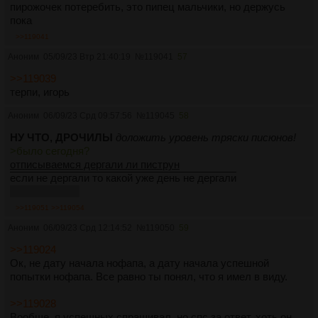
пирожочек потеребить, это пипец мальчики, но держусь
пока
>>119041
Аноним
05/09/23 Втр 21:40:19
№
119041
57
>>119039
терпи, игорь
Аноним
06/09/23 Срд 09:57:56
№
119045
58
НУ ЧТО, ДРОЧИЛЫ
доложить уровень тряски писюнов!
>было сегодня?
отписываемся дергали ли пиструн
если не дергали то какой уже день не дергали
только честно
>>119051
>>119054
Аноним
06/09/23 Срд 12:14:52
№
119050
59
>>119024
Ок, не дату начала нофапа, а дату начала успешной
попытки нофапа. Все равно ты понял, что я имел в виду.
>>119028
Вообще, я успешных спрашивал, но спс за ответ, хоть он