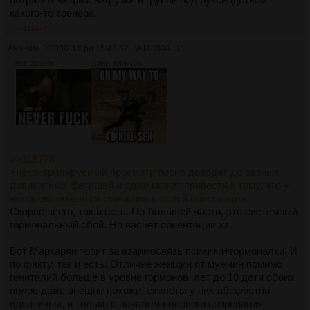
какого-то тренера.
>>118947
Аноним
30/08/23 Срд 15:43:52
№
118804
33
6Кб, 257x196
108Кб, 1024x1024
>>118778
>неконтролируемый просмотр порно доводит до разных
дивиантных фетишей и даже может привести к тому, что у
человека появятся сомнения в своей ориентации.
Скорее всего, так и есть. По-большей части, это системный
гормональный сбой. Но насчет ориентации хз.
Вот Маркарян топит за взаимосвязь психики+гормоналки. И
по факту, так и есть. Отличие женщин от мужчин помимо
гениталий больше в уровне гормонов, лет до 10 дети обоих
полов даже внешне похожи, скелеты у них абсолютно
идентичны, и только с началом полового созревания