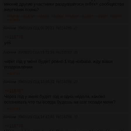
многие другие участники раздувшегося лгбтк+ сообщества
жертвами порно?
>>118780
>>118796
>>118804
>>118815
>>118846
>>118895
>>119072
>>119076
>>119286
Аноним
30/08/23 Срд 09:20:21
№
118780
27
>>118778
yes
Аноним
30/08/23 Срд 13:33:53
№
118787
28
черег год у меня будет ровно 1 год нофапа, жду ваши
поздравления
>>118788
Аноним
30/08/23 Срд 13:39:33
№
118788
29
>>118787
Через год у меня будет год и одна неделя, каково
осознавать что ты всегда будешь на шаг позади меня?
>>122463
Аноним
30/08/23 Срд 14:47:46
№
118796
30
>>118778