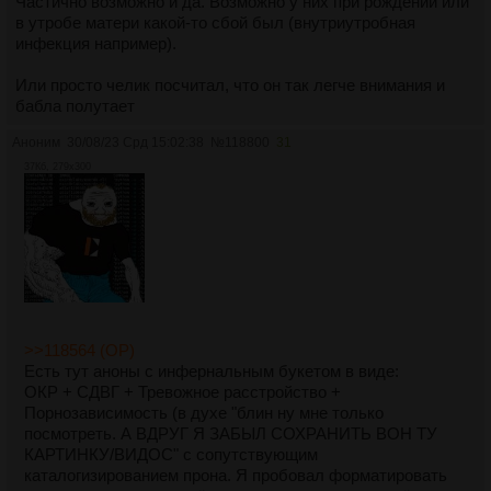
Частично возможно и да. Возможно у них при рождении или
в утробе матери какой-то сбой был (внутриутробная
инфекция например).
Или просто челик посчитал, что он так легче внимания и
бабла полутает
Аноним
30/08/23 Срд 15:02:38
№
118800
31
37Кб, 279x300
>>118564 (OP)
Есть тут аноны с инфернальным букетом в виде:
ОКР + СДВГ + Тревожное расстройство +
Порнозависимость (в духе "блин ну мне только
посмотреть. А ВДРУГ Я ЗАБЫЛ СОХРАНИТЬ ВОН ТУ
КАРТИНКУ/ВИДОС" с сопутствующим
каталогизированием прона. Я пробовал форматировать