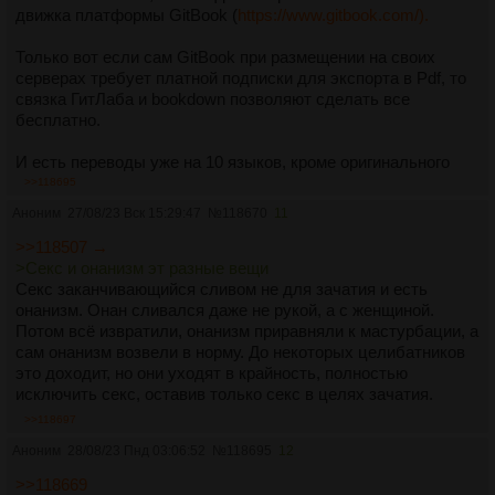
движка платформы GitBook (
https://www.gitbook.com/).
Только вот если сам GitBook при размещении на своих
серверах требует платной подписки для экспорта в Pdf, то
связка ГитЛаба и bookdown позволяют сделать все
бесплатно.
И есть переводы уже на 10 языков, кроме оригинального
английского, и текст сам по себе насчитывает 129 страниц.
>>118695
Аноним
27/08/23 Вск 15:29:47
№
118670
11
Только есть одна проблема. Всех ссылок на текст - 6 штук
(из который 2 раза автор книги упоминает другой свой
>>118507 →
проект). 6 внешних ссылок для текста, который претендует
>Секс и онанизм эт разные вещи
на то чтобы стать избавлением человека от
Секс заканчивающийся сливом не для зачатия и есть
порнозависимости. И среди них нет ни одной, которая вела
онанизм. Онан сливался даже не рукой, а с женщиной.
бы на медицинское исследование или другой большой сайт
Потом всё извратили, онанизм приравняли к мастурбации, а
(материал, статью), который работал с проблемами
сам онанизм возвели в норму. До некоторых целибатников
порнозависимости. Хотя YBOP автор упоминает, но ссылку
это доходит, но они уходят в крайность, полностью
на него не дает.
исключить секс, оставив только секс в целях зачатия.
>>118697
Это отличная с точки зрения технического исполнения
Аноним
28/08/23 Пнд 03:06:52
№
118695
12
вещь, но с точки зрения наполнения... Это еще одно ЖБО
5.0.
>>118669