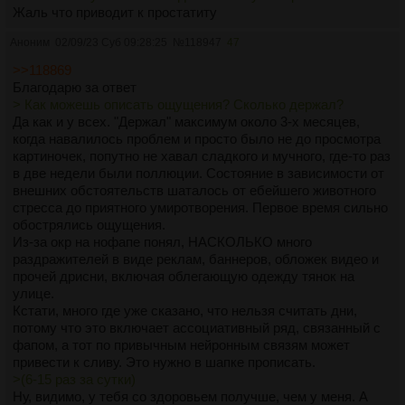
Жаль что приводит к простатиту
Аноним
02/09/23 Суб 09:28:25
№
118947
47
>>118869
Благодарю за ответ
> Как можешь описать ощущения? Сколько держал?
Да как и у всех. "Держал" максимум около 3-х месяцев,
когда навалилось проблем и просто было не до просмотра
картиночек, попутно не хавал сладкого и мучного, где-то раз
в две недели были поллюции. Состояние в зависимости от
внешних обстоятельств шаталось от ебейшего животного
стресса до приятного умиротворения. Первое время сильно
обострялись ощущения.
Из-за окр на нофапе понял, НАСКОЛЬКО много
раздражителей в виде реклам, баннеров, обложек видео и
прочей дрисни, включая облегающую одежду тянок на
улице.
Кстати, много где уже сказано, что нельзя считать дни,
потому что это включает ассоциативный ряд, связанный с
фапом, а тот по привычным нейронным связям может
привести к сливу. Это нужно в шапке прописать.
>(6-15 раз за сутки)
Ну, видимо, у тебя со здоровьем получше, чем у меня. А