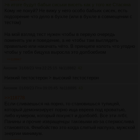
>в итоге будут бабьи сиськи висеть как у того же Стасяна
Кому не похуй? Не вижу у него особо бабьих сисек, есть
подозрение что дело в бухле (или в бухле в совмещении с
тестом)
На мой взгляд тест нужен чтобы в первую очередь
поменять ум и поведение, а не чтобы там выглядеть
правильно или накачать чёто. В принципе колоть что угодно
чтобы у тебя бицуха выросла это долбоебизм
>>118947
Аноним
31/08/23 Чтв 22:25:15
№
118882
42
Низкий тестостерон > высокий тестостерон
Аноним
01/09/23 Птн 09:05:45
№
118895
43
>>118778
Если сливаешься на порно, то становишься тупицей,
который демонизирует порно ища евреев под кроватью,
либо кумером, который похуист и долбоёб. Все эти лгбт,
Панины и прочие извращенцы таковыми из-за спермослива
становятся. Фембойство это когда слитый наглухо, мужской
энергии минимум.