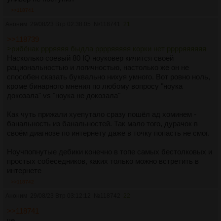
>>118741
Аноним
29/08/23 Втр 02:38:05
№
118741
21
>>118739
>рибёнак ррряяяя быдла рррряяяяя корки нет рррряяяяяя
Насколько соевый 80 IQ ноуковер кичится своей
рациональностью и логичностью, настолько же он не
способен сказать буквально нихуя умного. Вот ровно ноль,
кроме бинарного мнения по любому вопросу "ноука
докозала" vs "ноука не докозала"
Как чуть прижали хуепутало сразу пошёл ад хоминем -
банальность из банальностей. Так мало того, дурачок в
своём диагнозе по интернету даже в точку попасть не смог.
Ноучпопнутые дебики конечно в топе самых бестолковых и
простых собеседников, каких только можно встретить в
интернете
>>118742
Аноним
29/08/23 Втр 03:12:12
№
118742
22
>>118741
че