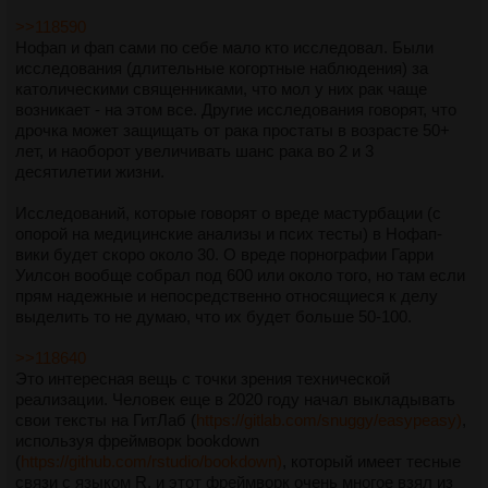
>>118590
Нофап и фап сами по себе мало кто исследовал. Были
исследования (длительные когортные наблюдения) за
католическими священниками, что мол у них рак чаще
возникает - на этом все. Другие исследования говорят, что
дрочка может защищать от рака простаты в возрасте 50+
лет, и наоборот увеличивать шанс рака во 2 и 3
десятилетии жизни.
Исследований, которые говорят о вреде мастурбации (с
опорой на медицинские анализы и псих тесты) в Нофап-
вики будет скоро около 30. О вреде порнографии Гарри
Уилсон вообще собрал под 600 или около того, но там если
прям надежные и непосредственно относящиеся к делу
выделить то не думаю, что их будет больше 50-100.
>>118640
Это интересная вещь с точки зрения технической
реализации. Человек еще в 2020 году начал выкладывать
свои тексты на ГитЛаб (
https://gitlab.com/snuggy/easypeasy)
,
используя фреймворк bookdown
(
https://github.com/rstudio/bookdown)
, который имеет тесные
связи с языком R, и этот фреймворк очень многое взял из