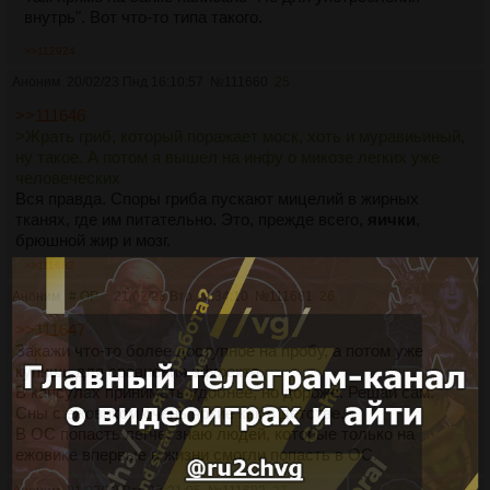
внутрь". Вот что-то типа такого.
>>112924
Аноним
20/02/23 Пнд 16:10:57
№
111660
25
>>111646
>Жрать гриб, который поражает моск, хоть и муравиьиный,
ну такое. А потом я вышел на инфу о микозе легких уже
человеческих
Вся правда. Споры гриба пускают мицелий в жирных
тканях, где им питательно. Это, прежде всего,
яички
,
брюшной жир и мозг.
>>111682
Аноним
# OP
21/02/23 Втр 16:34:10
№
111681
26
>>111647
Закажи что-то более доступное на пробу, а потом уже
купишь для сравнения эффекта.
В капсулах принимать удобнее, но дороже. Решай сам.
Сны с ежовиком очень яркие как в детстве.
В ОС попасть легче, знаю людей, которые только на
ежовике впервые в жизни смогли попасть в ОС.