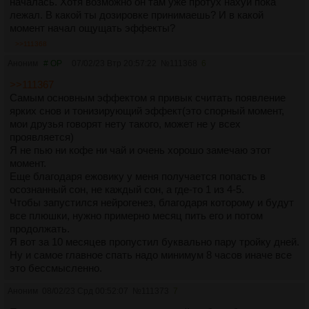
началась. Хотя возможно он там уже протух нахуй пока
лежал. В какой ты дозировке принимаешь? И в какой
момент начал ощущать эффекты?
>>111368
Аноним
# OP
07/02/23 Втр 20:57:22
№
111368
6
>>111367
Самым основным эффектом я привык считать появление
ярких снов и тонизирующий эффект(это спорный момент,
мои друзья говорят нету такого, может не у всех
проявляется)
Я не пью ни кофе ни чай и очень хорошо замечаю этот
момент.
Еще благодаря ежовику у меня получается попасть в
осознанный сон, не каждый сон, а где-то 1 из 4-5.
Чтобы запустился нейрогенез, благодаря которому и будут
все плюшки, нужно примерно месяц пить его и потом
продолжать.
Я вот за 10 месяцев пропустил буквально пару тройку дней.
Ну и самое главное спать надо минимум 8 часов иначе все
это бессмысленно.
Аноним
08/02/23 Срд 00:52:07
№
111373
7