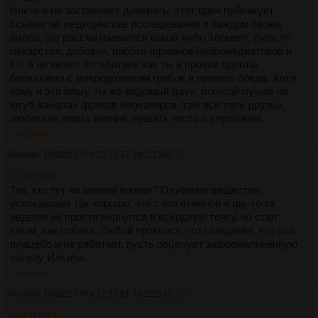
Никто и не заставляет доверять, этот врач публикует
ссылки на медицинские исследования в каждом своём
видео, где рассматривается какой-либо элемент, будь то
лекарства, добавки, работа гормонов\нейромедиаторов и
т.п. а не мелет отсебятину как ты и прочие адепты
биохакинга с микродозингом грибов и прочего бреда. Хотя
кому я это пишу, ты же ведомый даун, откисай лучше на
ютуб-каналах фриков биохакеров, там все твои друзья,
любители жрать магний, пушить тесто и серотонин.
>>111590
Аноним
16/02/23 Чтв 15:25:37
№
111590
15
>>111589
Так, кто тут на магний погнал? Охуенное вещество,
успокаивает так хорошо, что с его отменой я где-то за
неделю не просто вернулся в исходную точку, но стал
злым, как собака. Любой прохвост, что спизданет, что это
плацебо и не работает, пусть поцелует заформалиненную
залупу Ильича.
>>111591
Аноним
16/02/23 Чтв 17:16:51
№
111591
16
>>111590