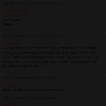
Аноним
15/02/23 Срд 18:10:16
№
111565
11
>>111362 (OP)
>микродозинга
антинаука
/тред
>>111575
Аноним
15/02/23 Срд 23:10:18
№
111574
12
>>111514
Листал /se увидел этот пост. Хочу сказать: пошел нахуй
отсюда со своим рвачом-палачом, сука, насколько надо
быть отбитым чтобы доверять этому пидорасу? если что
видео 5-6 у него посмотрел когда-то про психофарму, черт
он ебаный, opinion rejected
>>111589
Аноним
15/02/23 Срд 23:10:46
№
111575
13
>>111565
Тоже нахуй идешь с такими тезисами
Аноним
16/02/23 Чтв 13:54:42
№
111589
14
>>111574