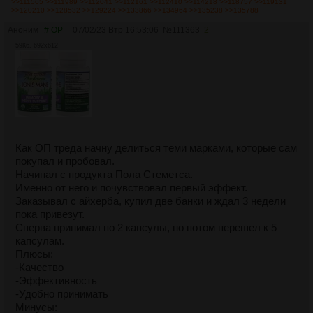
>>111565
>>111989
>>112041
>>112161
>>112410
>>114218
>>118757
>>119131
>>120210
>>128532
>>129224
>>133866
>>134964
>>135238
>>135788
Аноним
# OP
07/02/23 Втр 16:53:06
№
111363
2
59Кб, 692x612
Как ОП треда начну делиться теми марками, которые сам
покупал и пробовал.
Начинал с продукта Пола Стеметса.
Именно от него и почувствовал первый эффект.
Заказывал с айхерба, купил две банки и ждал 3 недели
пока привезут.
Сперва принимал по 2 капсулы, но потом перешел к 5
капсулам.
Плюсы:
-Качество
-Эффективность
-Удобно принимать
Минусы: