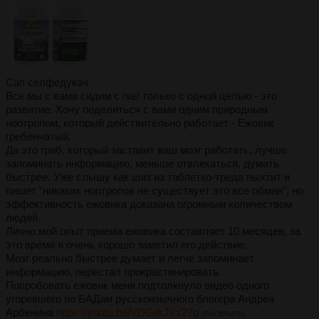
Сап селфедукач.
Все мы с вами сидим с /se/ только с одной целью - это
развитие. Хочу поделиться с вами одним природным
ноотропом, который действительно работает - Ежовик
гребенчатый.
Да это гриб, который заставит ваш мозг работать, лучше
запоминать информацию, меньше отвлекаться, думать
быстрее. Уже слышу как шиз из таблетко-треда пыхтит и
пишет "никаких ноотропов не существует это все обман", но
эффективность ежовика доказана огромным количеством
людей.
Лично мой опыт приема ежовика составляет 10 месяцев, за
это время я очень хорошо заметил его действие.
Мозг реально быстрее думает и легче запоминает
информацию, перестал прокрастинировать.
Попробовать ежовик меня подтолкнуло видео одного
угоревшего по БАДам русскоязычного блогера Андрея
Арбенина
https://youtu.be/VDGdrJVx27g
[РАСКРЫТЬ]