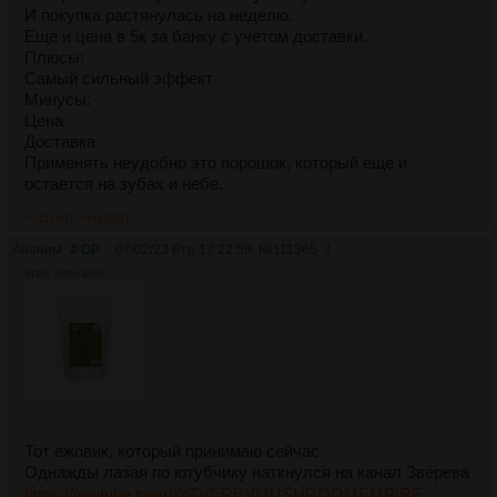
И покупка растянулась на неделю.
Еще и цена в 5к за банку с учетом доставки.
Плюсы:
Самый сильный эффект
Минусы:
Цена
Доставка
Применять неудобно это порошок, который еще и
остается на зубах и небе.
>>111647
>>112087
Аноним
# OP
07/02/23 Втр 17:22:59
№
111365
4
81Кб, 1680x1680
Тот ежовик, который принимаю сейчас.
Однажды лазая по ютубчику наткнулся на канал Зверева
https://youtube.com/@ZVEREVMUSHROOMEMPIRE