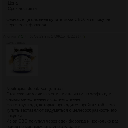
-Цена
-Срок доставки
Сейчас еще сложнее купить из-за СВО, но я покупал
через сдек форвард.
Аноним
# OP
07/02/23 Втр 17:09:15
№
111364
3
100Кб, 728x728
Nootropics depot. Концентрат.
Этот ежовик я считаю самым сильным по эффекту и
самым качественным соответственно.
Но те круги ада, которые приходится пройти чтобы его
купить заставляют задуматься о целесообразности его
покупки.
Из-за СВО покупал через сдек форвард и несколько раз
байер не мог выкупить мне эту банку.