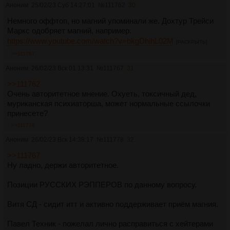
Аноним
25/02/23 Суб 14:27:01
№
111762
30
Немного оффтоп, но магний упоминали же. Дохтур Трейси
Маркс одобряет магний, например.
https://www.youtube.com/watch?v=bkgDhihL02M
[РАСКРЫТЬ]
>>111767
Аноним
26/02/23 Вск 01:13:31
№
111767
31
>>111762
Очень авторитетное мнение. Охуеть, токсичный дед,
муриканская психиаторша, может нормальные ссылочки
принесете?
>>111778
Аноним
26/02/23 Вск 14:38:17
№
111778
32
>>111767
Ну ладно, держи авторитетное.
Позиции РУССКИХ РЭППЕРОВ по данному вопросу.
Витя СД - сидит итт и активно поддерживает приём магния.
Павел Техник - пожелал лично расправиться с хейтерами