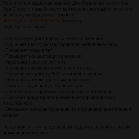
После чего я вышел на подкаст Джо Рогана где гостем был
Пол Стеметс самый известный миколог, который и запустил
всю волну микродозинга ежовика
https://youtu.be/ir1dtpaNxGg
[РАСКРЫТЬ]
Подводя итог ежовик:
- Стимулирует рост нервных клеток и миелина
- Улучшает работу мозга, укрепляет нейронные связи
- Повышает иммунитет
- Повышает концентрацию внимания
- Укрепляет нервную систему
- Улучшает состояние кожи, печени и глаз
- Нормализует работу ЖКТ и органов дыхания
- Обладает антиоксидантным действием
- Снижает тягу к вредным привычкам
- Снижает риск сердечно-сосудистых заболеваний
- Помогает предотвратить деменцию (профилактика
Альцгеймера)
- Оказывает антибактериальный и противовоспалительный
эффект
Предлагаю в этом треде анонам поделиться своим опытом
применения ежовика.