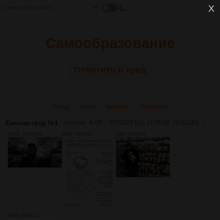
Главная
Настройки
Самообразование
Ответить в тред
Назад
Вниз
Каталог
Обновить
Ежовик-тред №1
Аноним
# OP
07/02/23 Втр 16:35:58
№
111362
1
113Кб, 1280x720
68Кб, 492x656
69Кб, 600x450
59Кб, 692x612