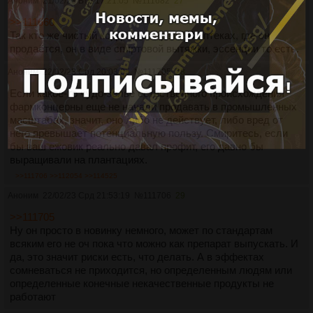
Аноним
21/02/23 Втр 17:21:05
№
111682
27
>>111660
Так кто же чистый кордицепс жрёт?! В аптеках, где он
продаётся, он в виде спиртовой вытяжки, эссенции то есть.
Аноним
22/02/23 Срд 20:03:05
№
111705
28
Если какое-то чудо-зелье естественного происхождения
фармконцерны еще не начали продавать в промышленных
масштабах, значит, оно либо не действует, либо вред от
него превышает потенциальную пользу. Смиритесь, если
бы ваш ежовик реально давал профит, его давно бы
выращивали на плантациях.
>>111706
>>112054
>>114525
Аноним
22/02/23 Срд 21:53:19
№
111706
29
>>111705
Ну он просто в новинку немного, может по стандартам
всяким его не оч пока что можно как препарат выпускать. И
да, это значит риски есть, что делать. А в эффектах
сомневаться не приходится, но определенным людям или
определенные конечные некачественные продукты не
работают