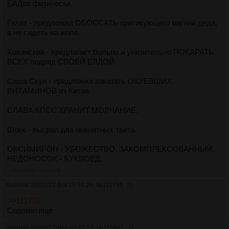
БАДов физически.
Галат - предложил ОБОССАТЬ критикующего магний деда,
а не сидеть на жопе.
Хованский - предлагает больно и унизительно ПОКАРАТЬ
ВСЕХ подряд СВОЕЙ ЕЛДОЙ.
Саша Скул - предложил заказать ОХУЕВШИХ
ВИТАМИНОВ из Китая.
СЛАВА КПСС ХРАНИТ МОЛЧАНИЕ.
Шокк - высрал два невнятных твита.
ОКСИМИРОН - УБОЖЕСТВО, ЗАКОМПЛЕКСОВАННЫЙ
НЕДОНОСОК - БУКВОЕД.
>>111785
>>112924
Аноним
26/02/23 Вск 15:54:26
№
111785
33
>>111778
Содомитище
Аноним
09/03/23 Чтв 05:40:23
№
111987
34