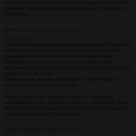
что ты серьезно больной человек. Эти вещества и вообще
биохакинг только для здоровых ментально, психически и
физически.
>>112172
Аноним
20/03/23 Пнд 20:34:47
№
112161
52
>>111362 (OP)
Принимала ежовик разных фирм довольно долго. Заметила
эффект на том, что при недостаточном количестве сна
выдерживала учебу после полного рабочего дня до
полуночи. Мозг как будто чуть больше захватывал
информацию и я делала дела за раз, которые откладывала
по нескольку месяцев.
Сейчас не пью, так как принимаю кучу других бадов и
отслеживаю от них самочувствие.
Но он не решил мою главную проблему - медленно
соображаю и туплю, забываю простые слова, имена. Даже
не могу вспомнить "здравствуйте" говорить и "до свидания"
- туплю и вспоминаю по три секунды.
>>112331
>>152195
Аноним
21/03/23 Втр 03:41:03
№
112172
53