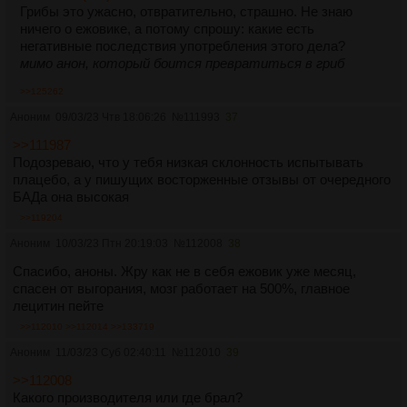
Грибы это ужасно, отвратительно, страшно. Не знаю
ничего о ежовике, а потому спрошу: какие есть
негативные последствия употребления этого дела?
мимо анон, который боится превратиться в гриб
>>125262
Аноним
09/03/23 Чтв 18:06:26
№
111993
37
>>111987
Подозреваю, что у тебя низкая склонность испытывать
плацебо, а у пишущих восторженные отзывы от очередного
БАДа она высокая
>>119204
Аноним
10/03/23 Птн 20:19:03
№
112008
38
Спасибо, аноны. Жру как не в себя ежовик уже месяц,
спасен от выгорания, мозг работает на 500%, главное
лецитин пейте
>>112010
>>112014
>>133719
Аноним
11/03/23 Суб 02:40:11
№
112010
39
>>112008
Какого производителя или где брал?