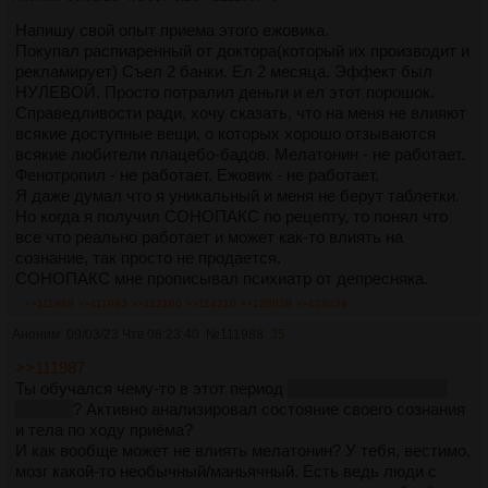
Напишу свой опыт приема этого ежовика.
Покупал распиаренный от доктора(который их производит и
рекламирует) Съел 2 банки. Ел 2 месяца. Эффект был
НУЛЕВОЙ. Просто потралил деньги и ел этот порошок.
Справедливости ради, хочу сказать, что на меня не влияют
всякие доступные вещи, о которых хорошо отзываются
всякие любители плацебо-бадов. Мелатонин - не работает.
Фенотропил - не работает. Ежовик - не работает.
Я даже думал что я уникальный и меня не берут таблетки.
Но когда я получил СОНОПАКС по рецепту, то понял что
все что реально работает и может как-то влиять на
сознание, так просто не продается.
СОНОПАКС мне прописывал психиатр от депресняка.
>>111988
>>111993
>>112160
>>114210
>>128038
>>128039
Аноним
09/03/23 Чтв 08:23:40
№
111988
35
>>111987
Ты обучался чему-то в этот период
(гитара, 1с, анальное
кабаре)
? Активно анализировал состояние своего сознания
и тела по ходу приёма?
И как вообще может не влиять мелатонин? У тебя, вестимо,
мозг какой-то необычный/маньячный. Есть ведь люди с