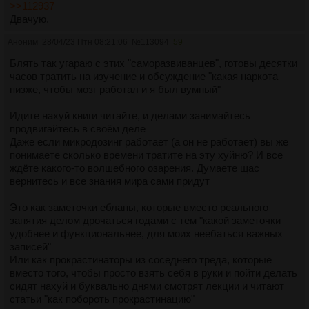
>>112937
Двачую.
Аноним
28/04/23 Птн 08:21:06
№
113094
59
Блять так угараю с этих "саморазвиванцев", готовы десятки
часов тратить на изучение и обсуждение "какая наркота
пизже, чтобы мозг работал и я был вумный"
Идите нахуй книги читайте, и делами занимайтесь
продвигайтесь в своём деле
Даже если микродозинг работает (а он не работает) вы же
понимаете сколько времени тратите на эту хуйню? И все
ждёте какого-то волшебного озарения. Думаете щас
вернитесь и все знания мира сами придут
Это как заметочки ебланы, которые вместо реального
занятия делом дрочаться годами с тем "какой заметочки
удобнее и функциональнее, для моих неебаться важных
записей"
Или как прокрастинаторы из соседнего треда, которые
вместо того, чтобы просто взять себя в руки и пойти делать
сидят нахуй и буквально днями смотрят лекции и читают
статьи "как побороть прокрастинацию"