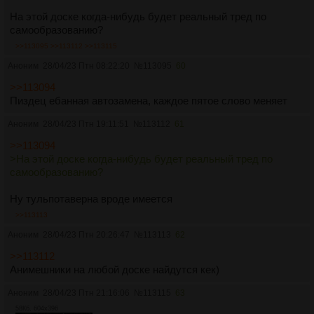
На этой доске когда-нибудь будет реальный тред по
самообразованию?
>>113095
>>113112
>>113115
Аноним
28/04/23 Птн 08:22:20
№
113095
60
>>113094
Пиздец ебанная автозамена, каждое пятое слово меняет
Аноним
28/04/23 Птн 19:11:51
№
113112
61
>>113094
>На этой доске когда-нибудь будет реальный тред по
самообразованию?
Ну тульпотаверна вроде имеется
>>113113
Аноним
28/04/23 Птн 20:26:47
№
113113
62
>>113112
Анимешники на любой доске найдутся кек)
Аноним
28/04/23 Птн 21:16:06
№
113115
63
58Кб, 604x396