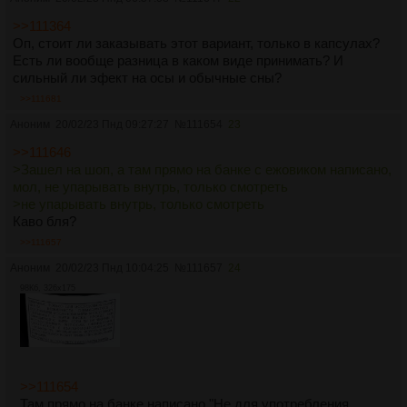
>>111364
Оп, стоит ли заказывать этот вариант, только в капсулах?
Есть ли вообще разница в каком виде принимать? И
сильный ли эфект на осы и обычные сны?
>>111681
Аноним
20/02/23 Пнд 09:27:27
№
111654
23
>>111646
>Зашел на шоп, а там прямо на банке с ежовиком написано,
мол, не упарывать внутрь, только смотреть
>не упарывать внутрь, только смотреть
Каво бля?
>>111657
Аноним
20/02/23 Пнд 10:04:25
№
111657
24
98Кб, 326x175
>>111654
Там прямо на банке написано "Не для употребления