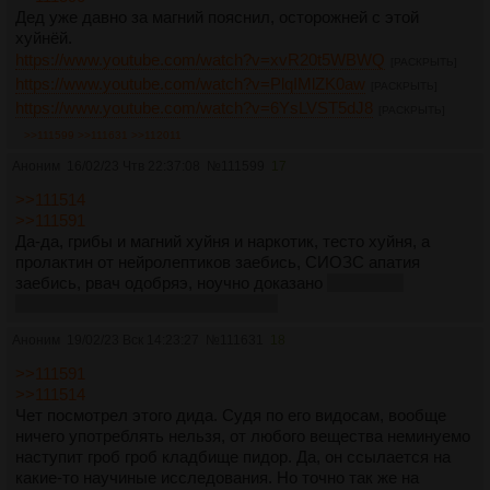
Дед уже давно за магний пояснил, осторожней с этой
хуйнёй.
https://www.youtube.com/watch?v=xvR20t5WBWQ
[РАСКРЫТЬ]
https://www.youtube.com/watch?v=PlqIMlZK0aw
[РАСКРЫТЬ]
https://www.youtube.com/watch?v=6YsLVST5dJ8
[РАСКРЫТЬ]
>>111599
>>111631
>>112011
Аноним
16/02/23 Чтв 22:37:08
№
111599
17
>>111514
>>111591
Да-да, грибы и магний хуйня и наркотик, тесто хуйня, а
пролактин от нейролептиков заебись, СИОЗС апатия
заебись, рвач одобряэ, ноучно доказано
такими же
подсосами бигфармы как этот дед
Аноним
19/02/23 Вск 14:23:27
№
111631
18
>>111591
>>111514
Чет посмотрел этого дида. Судя по его видосам, вообще
ничего употреблять нельзя, от любого вещества неминуемо
наступит гроб гроб кладбище пидор. Да, он ссылается на
какие-то научиные исследования. Но точно так же на