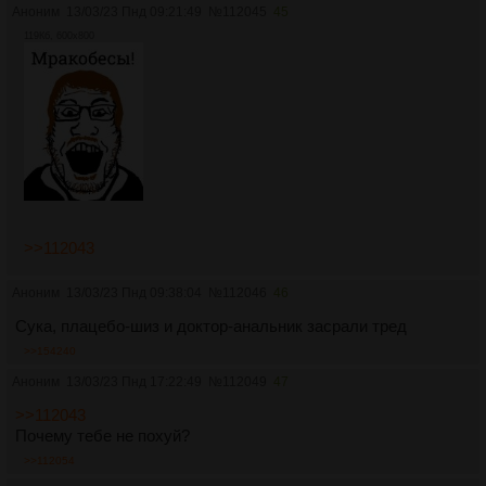
Аноним
13/03/23 Пнд 09:21:49
№
112045
45
119Кб, 600x800
>>112043
Аноним
13/03/23 Пнд 09:38:04
№
112046
46
Сука, плацебо-шиз и доктор-анальник засрали тред
>>154240
Аноним
13/03/23 Пнд 17:22:49
№
112049
47
>>112043
Почему тебе не похуй?
>>112054