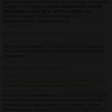
научные исследования ссылаются и биокакеры, которых он
поносит. Он как бабка-истеричка
ОБКОЛЮТСЯ СВОИМ
ЕЖОВИКОМ И ЯБУТ ДРУГ ДРУГА В ЖОПЫ
. Ему
витаминку покажи, он скажет что помрешь от
гипервитаминоза с первой же пилюли.
>>111633
>>111641
Аноним
19/02/23 Вск 15:34:39
№
111633
19
>>111631
Меня больше напрягает, что он йобу использует. Видимо,
хочет казаться стильным-модным-молодёжным или даже
обдвачевался.
>>111641
Аноним
19/02/23 Вск 20:33:53
№
111641
20
>>111631
>Судя по его видосам, вообще ничего употреблять нельзя,
от любого вещества неминуемо наступит гроб гроб
кладбище пидор.
Классика, наш обезъяний мозг
ипохондриков, его аудитории
очень любит страшилки, ведь такая информация мозгом
маркируется как крайне ценная для выживания. Многие
инфобляди этим пользуются.
Как же я проиграл с его видео