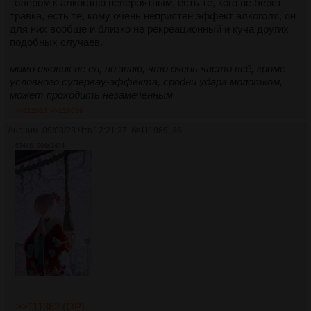
толером к алкоголю невероятным, есть те, кого не берёт
травка, есть те, кому очень неприятен эффект алкоголя, он
для них вообще и близко не рекреационный и куча других
подобных случаев.
мимо ежовик не ел, но знаю, что очень часто всё, кроме
условного супервау-эффекта, сродни удара молотком,
может проходить незамеченным
>>112013
>>128039
Аноним
09/03/23 Чтв 12:21:37
№
111989
36
534Кб, 904x1494
>>111362 (OP)