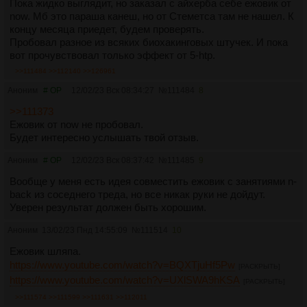
Пока жидко выглядит, но заказал с айхерба себе ежовик от
now. Мб это параша канеш, но от Стеметса там не нашел. К
концу месяца приедет, будем проверять.
Пробовал разное из всяких биохакинговых штучек. И пока
вот прочувствовал только эффект от 5-htp.
>>111484
>>112140
>>126961
Аноним
# OP
12/02/23 Вск 08:34:27
№
111484
8
>>111373
Ежовик от now не пробовал.
Будет интересно услышать твой отзыв.
Аноним
# OP
12/02/23 Вск 08:37:42
№
111485
9
Вообще у меня есть идея совместить ежовик с занятиями n-
back из соседнего треда, но все никак руки не дойдут.
Уверен результат должен быть хорошим.
Аноним
13/02/23 Пнд 14:55:09
№
111514
10
Ежовик шляпа.
https://www.youtube.com/watch?v=BQXTjuHf5Pw
[РАСКРЫТЬ]
https://www.youtube.com/watch?v=UXlSWA9hKSA
[РАСКРЫТЬ]
>>111574
>>111599
>>111631
>>112011