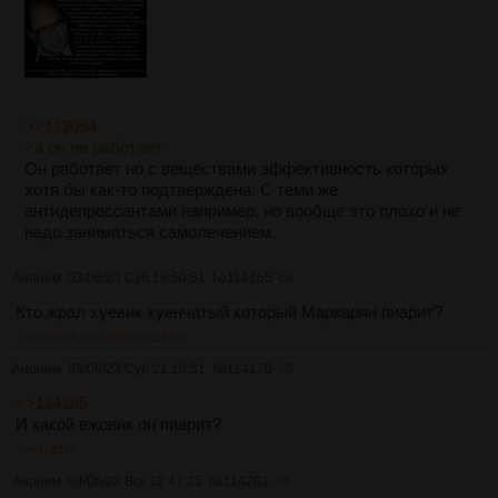
>>113094
>а он не работает
Он работает но с веществами эффективность которых
хотя бы как-то подтверждена. С теми же
антидепрессантами например, но вообще это плохо и не
надо заниматься самолечением.
Аноним
03/06/23 Суб 19:50:51
№
114165
64
Кто жрал хуевик хуенчатый который Маркарян пиарит?
>>114170
>>114210
>>118745
Аноним
03/06/23 Суб 21:16:31
№
114170
65
>>114165
И какой ежовик он пиарит?
>>114201
Аноним
04/06/23 Вск 12:47:25
№
114201
66