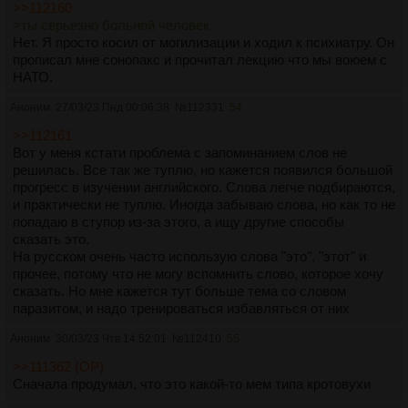
>>112160
>ты серьезно больной человек
Нет. Я просто косил от могилизации и ходил к психиатру. Он
прописал мне сонопакс и прочитал лекцию что мы воюем с
НАТО.
Аноним
27/03/23 Пнд 00:06:38
№
112331
54
>>112161
Вот у меня кстати проблема с запоминанием слов не
решилась. Все так же туплю, но кажется появился большой
прогресс в изучении английского. Слова легче подбираются,
и практически не туплю. Иногда забываю слова, но как то не
попадаю в ступор из-за этого, а ищу другие способы
сказать это.
На русском очень часто использую слова "это", "этот" и
прочее, потому что не могу вспомнить слово, которое хочу
сказать. Но мне кажется тут больше тема со словом
паразитом, и надо тренироваться избавляться от них
Аноним
30/03/23 Чтв 14:52:01
№
112410
55
>>111362 (OP)
Сначала продумал, что это какой-то мем типа кротовухи