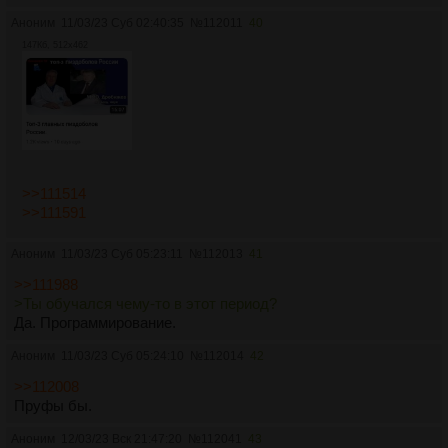
Аноним
11/03/23 Суб 02:40:35
№
112011
40
147Кб, 512x462
>>111514
>>111591
Аноним
11/03/23 Суб 05:23:11
№
112013
41
>>111988
>Ты обучался чему-то в этот период?
Да. Программирование.
Аноним
11/03/23 Суб 05:24:10
№
112014
42
>>112008
Пруфы бы.
Аноним
12/03/23 Вск 21:47:20
№
112041
43