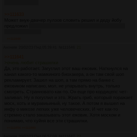
про вред магния
>>111633
Может внук-двачер лулзов словить решил и деду йобу
предложил
хотя этот дед такой токсик, что не удивлюсь,
если сам капчует
>>111646
Аноним
20/02/23 Пнд 05:39:41
№
111646
21
>>111641
>очень любит страшилки
Да, это работает. Загуглил этот ваш ежовик. Наткнулся на
канал какого-то мамкиного биохакера, а он там свой шоп
рекламирует. Зашел на шоп, а там прямо на банке с
ежовиком написано, мол, не упарывать внутрь, только
смотреть. Странновато как-то. Он еще про кордицепс чет-
заливал. Ну я погуглил и это. Жрать гриб, который поражает
моск, хоть и муравиьиный, ну такое. А потом я вышел на
инфу о микозе легких уже человеческих. И чет как-то
стремно стало заказывать этот ежовик. Хотя моском и
понимаю, что хуйня все эти страшилки.
>>111654
>>111660
Аноним
20/02/23 Пнд 06:57:08
№
111647
22