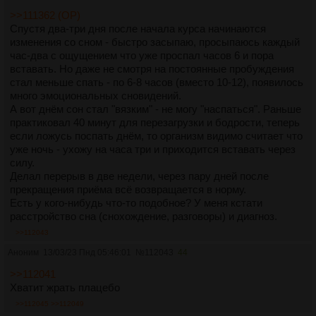
>>111362 (OP)
Спустя два-три дня после начала курса начинаются
изменения со сном - быстро засыпаю, просыпаюсь каждый
час-два с ощущением что уже проспал часов 6 и пора
вставать. Но даже не смотря на постоянные пробуждения
стал меньше спать - по 6-8 часов (вместо 10-12), появилось
много эмоциональных сновидений.
А вот днём сон стал "вязким" - не могу "наспаться". Раньше
практиковал 40 минут для перезагрузки и бодрости, теперь
если ложусь поспать днём, то организм видимо считает что
уже ночь - ухожу на часа три и приходится вставать через
силу.
Делал перерыв в две недели, через пару дней после
прекращения приёма всё возвращается в норму.
Есть у кого-нибудь что-то подобное? У меня кстати
расстройство сна (снохождение, разговоры) и диагноз.
>>112043
Аноним
13/03/23 Пнд 05:46:01
№
112043
44
>>112041
Хватит жрать плацебо
>>112045
>>112049