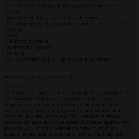
Так проникся этим душевным дядькой и заказал его
продукт.
Был приятно удивлен и ценой и качеством.
По эффекту как капсулы Стеметса может чуть слабее.
Плюсы:
Цена
Удобство доставки
Количество продукта
Минусы:
Не такой яркий эффект как иностранные ежовики.
>>111367
Аноним
07/02/23 Втр 19:20:35
№
111367
5
>>111365
Пробовал этот вместе с лецитином "Наш". Дозировка 5г +
1.5г лецитина. Принимал, наверное, месяц в общей
сложности, в мае прошлого года. Ярких эффектов не
ощутил, хотя там я сдавал диплом и было как-то не до
этого, ел не очень регулярно. Вкус становится пиздос
противным через некоторое время. Пробовал принять что-
то около 10г и от этого появлялась тяжесть в голове.
Думаю, возобновлю эксперимент, сейчас учеба как раз