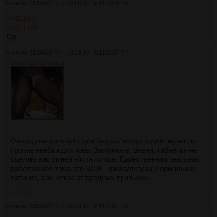
Аноним
21/04/23 Птн 08:00:32
№
112924
56
>>111657
>>111778
Ор
Аноним
21/04/23 Птн 19:20:33
№
112937
57
5248Кб, 720x720, 00:00:29
Очередная кртовуха для быдла, ягоды годжи, мумие и
прочие наебки для гоев. Запомните, олени, таблетки не
сделаю вас умней и/или лучше. Единственная реальная
работающая тема это ЗОЖ - физкультура, нормальное
питание, сон, отказ от вредных привычек.
>>113091
Аноним
28/04/23 Птн 06:23:18
№
113091
58