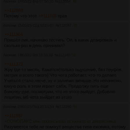
Аноним
14/03/23 Втр 07:50:10
№
112054
48
>>112049
Потому что этот
>>111705
прав
Аноним
15/03/23 Срд 03:01:07
№
112087
49
>>111364
Пришёл пик, начинаю тестить. Оп, в каких дозировках и
сколько раз в день принимал?
Аноним
19/03/23 Вск 16:00:39
№
112140
50
>>111373
Жру где-то месяц. Кажется(только ощущение, без пруфов,
метрик и всего такого) Что чота работает, что-то делает.
Учиться стало легче, ну и залипаю меньше. Но непонятно,
какую роль в этом играет сабж. Продолжу пить еще
баночку-две, посмотрим, что из этого выйдет. Добавлю
лецитин, мб чота выйдет из этого
Аноним
20/03/23 Пнд 20:15:59
№
112160
51
>>111987
>СОНОПАКС мне прописывал психиатр от депресняка.
Разумеется тебе не помогут вещества типа ежовика, потому