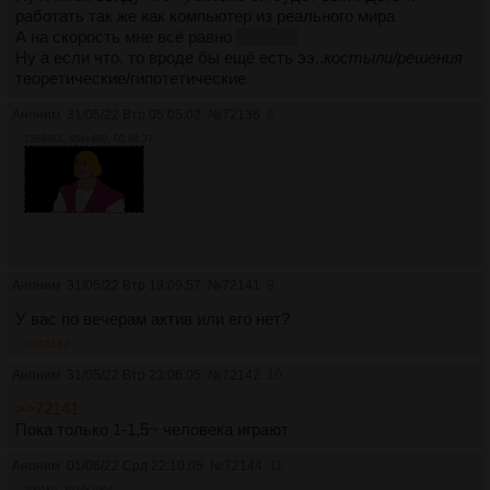
работать так же как компьютер из реального мира
А на скорость мне всё равно
условно
Ну а если что, то вроде бы ещё есть ээ..
костыли/решения
теоретические/гипотетические
Аноним
31/05/22 Втр 05:05:02
№
72136
8
15834Кб, 854x480, 00:04:37
Аноним
31/05/22 Втр 19:09:57
№
72141
9
У вас по вечерам актив или его нет?
>>72142
Аноним
31/05/22 Втр 23:06:05
№
72142
10
>>72141
Пока только 1-1,5~ человека играют
Аноним
01/06/22 Срд 22:10:05
№
72144
11