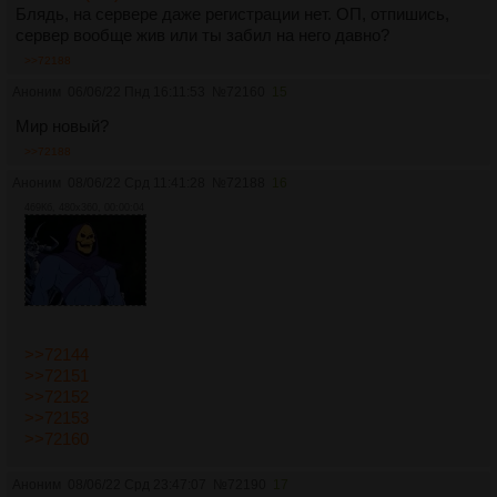
Блядь, на сервере даже регистрации нет. ОП, отпишись,
сервер вообще жив или ты забил на него давно?
>>72188
Аноним
06/06/22 Пнд 16:11:53
№
72160
15
Мир новый?
>>72188
Аноним
08/06/22 Срд 11:41:28
№
72188
16
469Кб, 480x360, 00:00:04
>>72144
>>72151
>>72152
>>72153
>>72160
Аноним
08/06/22 Срд 23:47:07
№
72190
17