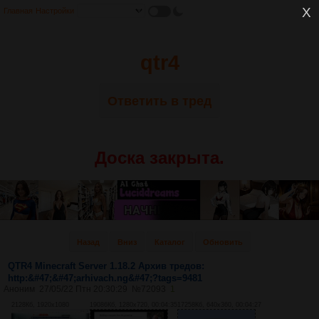
Главная
Настройки
qtr4
Ответить в тред
Доска закрыта.
Назад
Вниз
Каталог
Обновить
QTR4 Minecraft Server 1.18.2 Архив тредов:
http:&#47;&#47;arhivach.ng&#47;?tags=9481
Аноним
27/05/22 Птн 20:30:29
№
72093
1
2128Кб, 1920x1080
19086Кб, 1280x720, 00:04:35
17258Кб, 640x360, 00:04:27