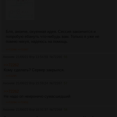
Бля, анонче, охуенная идея. Сессия закончится и
попробую ебануть что-нибудь вам. Только я уже не
помню нихуя, надеюсь на помощь.
>>72266
>>72267
Аноним
21/06/22 Втр 13:54:59
№
72266
56
>>72262
Кому сделать? Сервер закрылся.
>>72295
Аноним
21/06/22 Втр 15:59:24
№
72267
57
>>72262
Не надо оп неироничо сумасшедший
>>72294
>>72451
Аноним
21/06/22 Втр 16:31:37
№
72268
58