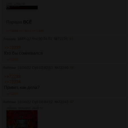
21Кб, 1239x150
Параша
ВСЁ
>>72234
>>72240
>>72295
Аноним
16/06/22 Чтв 00:04:02
№
72234
45
>>72233
Кто бы сомневался
>>72240
Аноним
18/06/22 Суб 02:42:53
№
72240
46
>>72233
>>72234
Привет, как дела?
>>72247
Аноним
18/06/22 Суб 08:44:12
№
72242
47
16538Кб, 1000x1000, 00:02:52