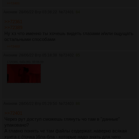
>>72401
Аноним
28/06/22 Втр 03:38:22
№
72401
84
>>72361
>>72389
Ну хз что именно ты хочешь видеть глазами и/или ощущать
остальными способами
>>72403
Аноним
28/06/22 Втр 05:18:38
№
72402
85
17203Кб, 640x360, 00:06:00
Аноним
28/06/22 Втр 05:29:50
№
72403
86
>>72401
Через рут доступ сможешь глянуть чо там в "данные"
упаковано?
А главно понять че там файлы содержат..наверно всякая
хуита с (точка )бла-бла - которые надо знать для чего