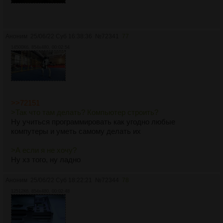
Аноним
25/06/22 Суб 16:38:36
№
72341
77
14500Кб, 854x480, 00:02:54
>>72151
>Так что там делать? Компьютер строить?
Ну учиться программировать как угодно любые
компутеры и уметь самому делать их
>А если я не хочу?
Ну хз того, ну ладно
Аноним
25/06/22 Суб 18:22:21
№
72344
78
12512Кб, 854x480, 00:02:48