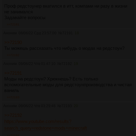
Проф редстоунер вкатился в итт, компами ни разу в жизни
не занимался
Задавайте вопросы
>>72191
Аноним
08/06/22 Срд 23:57:00
№
72191
18
>>72190
Ты можешь рассказать что нибудь о модах на редстоун?
>>72192
Аноним
09/06/22 Чтв 01:47:10
№
72192
19
>>72191
Моды на редстоун? Хрюкнешь? Есть только
вспомогательные моды для редстоунпроизводства и чистая
ваниль
>>72193
Аноним
09/06/22 Чтв 03:29:48
№
72193
20
>>72192
https://www.youtube.com/results?
search_query=redstone+mods+minecraft
>>72194