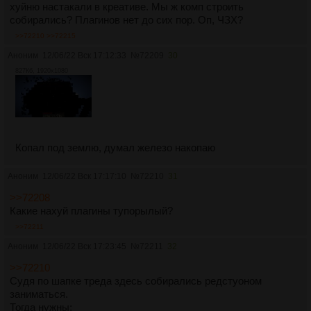
хуйню настакали в креативе. Мы ж комп строить
собирались? Плагинов нет до сих пор. Оп, ЧЗХ?
>>72210
>>72215
Аноним
12/06/22 Вск 17:12:33
№
72209
30
827Кб, 1920x1080
Копал под землю, думал железо накопаю
Аноним
12/06/22 Вск 17:17:10
№
72210
31
>>72208
Какие нахуй плагины тупорылый?
>>72211
Аноним
12/06/22 Вск 17:23:45
№
72211
32
>>72210
Судя по шапке треда здесь собирались редстуоном
заниматься.
Тогда нужны: