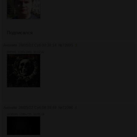
Подписался
Аноним
28/05/22 Суб 00:38:14
№
72095
3
6965Кб, 1080x1080, 00:02:02
Аноним
28/05/22 Суб 08:39:49
№
72096
4
19361Кб, 1280x720, 00:05:09