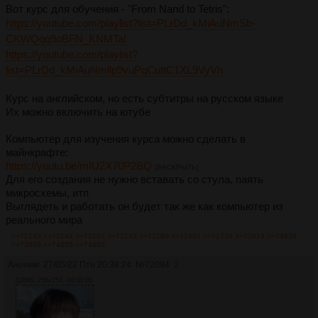
Вот курс для обучения - "From Nand to Tetris":
https://youtube.com/playlist?list=PLrDd_kMiAuNmSb-
CKWQqq9oBFN_KNMTaI
https://youtube.com/playlist?
list=PLrDd_kMiAuNmllp9vuPqCuttC1XL9VyVh
Курс на английском, но есть субтитры на русском языке
Их можно включить на ютубе
Компьютер для изучения курса можно сделать в
майнкрафте:
https://youtu.be/mIU2X70P2BQ
[РАСКРЫТЬ]
Для его создания не нужно вставать со стула, паять
микросхемы, итп
Выглядеть и работать он будет так же как компьютер из
реального мира
>>72133
>>72144
>>72152
>>72153
>>72199
>>72491
>>72770
>>72913
>>73839
>>73899
>>74655
>>74680
Аноним
27/05/22 Птн 20:38:24
№
72094
2
120Кб, 256x256, 00:00:05