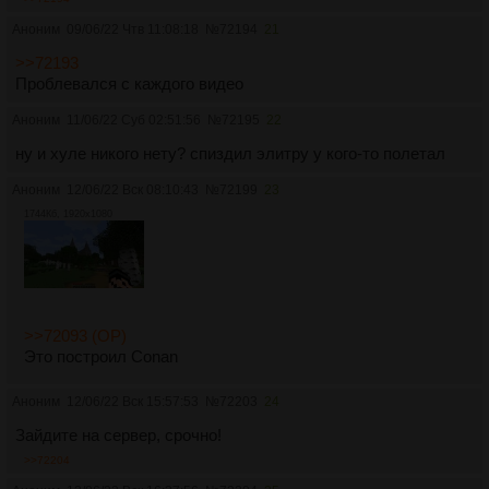
Аноним
09/06/22 Чтв 11:08:18
№
72194
21
>>72193
Проблевался с каждого видео
Аноним
11/06/22 Суб 02:51:56
№
72195
22
ну и хуле никого нету? спиздил элитру у кого-то полетал
Аноним
12/06/22 Вск 08:10:43
№
72199
23
1744Кб, 1920x1080
>>72093 (OP)
Это построил Conan
Аноним
12/06/22 Вск 15:57:53
№
72203
24
Зайдите на сервер, срочно!
>>72204