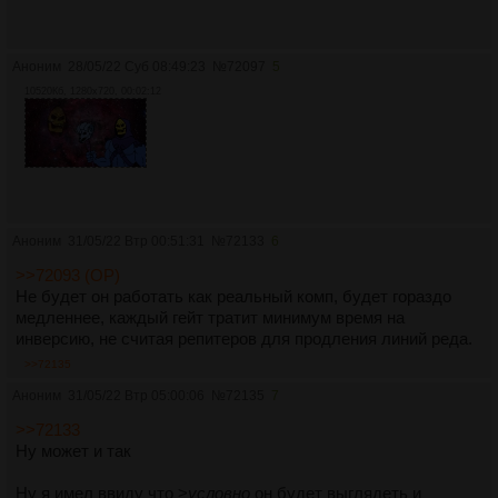
Аноним
28/05/22 Суб 08:49:23
№
72097
5
10520Кб, 1280x720, 00:02:12
Аноним
31/05/22 Втр 00:51:31
№
72133
6
>>72093 (OP)
Не будет он работать как реальный комп, будет гораздо
медленнее, каждый гейт тратит минимум время на
инверсию, не считая репитеров для продления линий реда.
>>72135
Аноним
31/05/22 Втр 05:00:06
№
72135
7
>>72133
Ну может и так
Ну я имел ввиду что >
условно
он будет выглядеть и