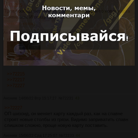
>>72215
Тред вообще мертвый по ходу. Опять какая-то новая карта
появилась. И опять нихуя нет.
>>72230
>>72231
Аноним
14/06/22 Втр 13:55:09
№
72230
42
4702Кб, 1280x720, 00:00:04
>>72215
>>72217
>>72227
Аноним
14/06/22 Втр 15:17:27
№
72231
43
>>72227
ОП шизоид, он меняет карту каждый раз, как на спавне
строят новые столбы из грязи. Видимо заприватить спавн
слишком сложно, проще новую карту поставить.
Аноним
15/06/22 Срд 17:25:07
№
72233
44