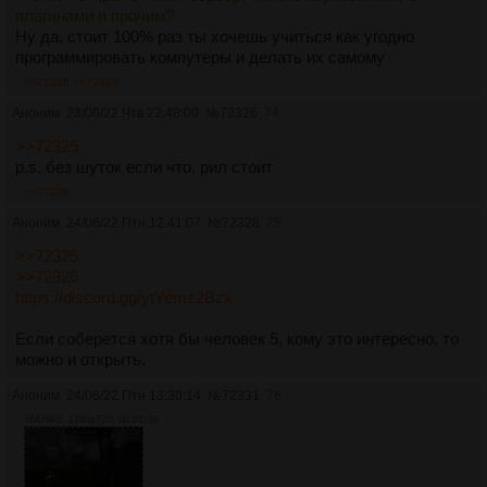
плагинами и прочим?
Ну да, стоит 100% раз ты хочешь учиться как угодно
программировать компутеры и делать их самому
>>72326
>>72328
Аноним
23/06/22 Чтв 22:48:00
№
72326
74
>>72325
p.s. без шуток если что, рил стоит
>>72328
Аноним
24/06/22 Птн 12:41:07
№
72328
75
>>72325
>>72326
https://discord.gg/ytYemz2Bzx
Если соберется хотя бы человек 5, кому это интересно, то
можно и открыть.
Аноним
24/06/22 Птн 13:30:14
№
72331
76
16476Кб, 1280x720, 00:01:39