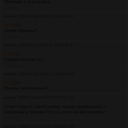
Проиграл с хуесосикса
>>72307
Аноним
22/06/22 Срд 19:30:18
№
72307
66
>>72304
Зачем проиграл?
>>72308
Аноним
22/06/22 Срд 19:31:02
№
72308
67
>>72307
Смешно потому что
>>72309
Аноним
22/06/22 Срд 19:32:42
№
72309
68
>>72308
Почему тебе смешно?
Аноним
23/06/22 Чтв 19:08:25
№
72321
69
Стоит открыть такой сервер, только нормальный, с
плагинами и прочим? Кто-то хочет на нем поиграть?
>>72322
Аноним
23/06/22 Чтв 19:41:22
№
72322
70