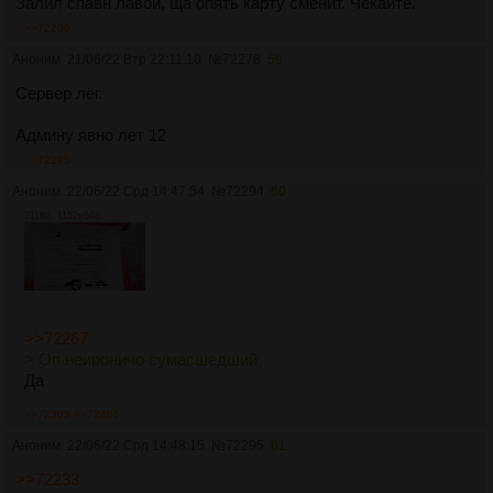
Залил спавн лавой, ща опять карту сменит. Чекайте.
>>72296
Аноним
21/06/22 Втр 22:11:10
№
72278
59
Сервер лёг.
Админу явно лет 12
>>72295
Аноним
22/06/22 Срд 14:47:54
№
72294
60
211Кб, 1152x648
>>72267
> Оп неироничо сумасшедший
Да
>>72303
>>72451
Аноним
22/06/22 Срд 14:48:15
№
72295
61
>>72233