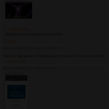
2901Кб, 3024x1964
>>72093 (OP)
Выебал вашего дракона в очелло
>>72188
Аноним
04/06/22 Суб 14:00:15
№
72151
12
Так что там делать? Компьютер строить? А если я не хочу?
>>72188
>>72341
Аноним
04/06/22 Суб 14:08:19
№
72152
13
388Кб, 1080x2400