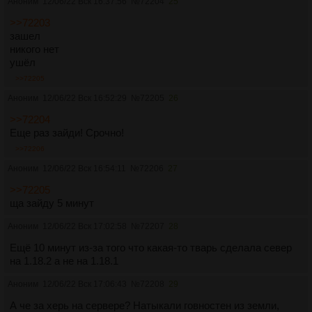
Аноним
12/06/22 Вск 16:37:56
№
72204
25
>>72203
зашел
никого нет
ушёл
>>72205
Аноним
12/06/22 Вск 16:52:29
№
72205
26
>>72204
Еще раз зайди! Срочно!
>>72206
Аноним
12/06/22 Вск 16:54:11
№
72206
27
>>72205
ща зайду 5 минут
Аноним
12/06/22 Вск 17:02:58
№
72207
28
Ещё 10 минут из-за того что какая-то тварь сделала север
на 1.18.2 а не на 1.18.1
Аноним
12/06/22 Вск 17:06:43
№
72208
29
А че за херь на сервере? Натыкали говностен из земли,