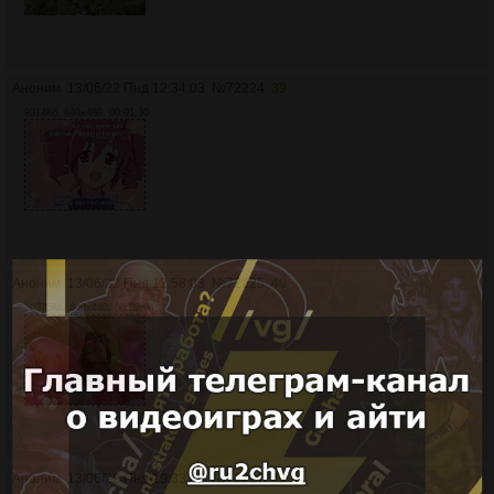
Аноним
13/06/22 Пнд 12:34:03
№
72224
39
9314Кб, 640x480, 00:01:30
Аноним
13/06/22 Пнд 12:58:03
№
72225
40
10275Кб, 640x480, 00:02:04
Аноним
13/06/22 Пнд 19:33:45
№
72227
41