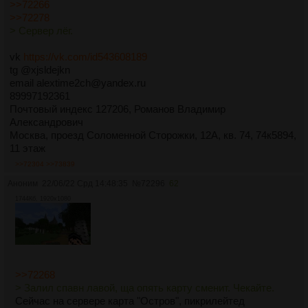
>>72266
>>72278
> Сервер лёг.
vk
https://vk.com/id543608189
tg @xjsldejkn
email alextime2ch@yandex.ru
89997192361
Почтовый индекс 127206, Романов Владимир
Александрович
Москва, проезд Соломенной Сторожки, 12А, кв. 74, 74к5894,
11 этаж
>>72304
>>73839
Аноним
22/06/22 Срд 14:48:35
№
72296
62
1744Кб, 1920x1080
>>72268
> Залил спавн лавой, ща опять карту сменит. Чекайте.
Сейчас на сервере карта "Остров", пикрилейтед