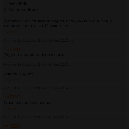
1) WorldEdit
2) CommandBook
А сейчас там натыкали в креативе домиков, или карту
скачали просто - хз. И никого нет
>>72212
Аноним
12/06/22 Вск 17:25:01
№
72212
33
>>72211
Ладно ты во всем прав извини
Аноним
12/06/22 Вск 17:25:20
№
72213
34
Зашёл и хули?
>>72214
Аноним
12/06/22 Вск 18:47:39
№
72214
35
>>72213
Опиши свои ощущения.
>>72217
Аноним
12/06/22 Вск 18:50:46
№
72215
36
>>72208