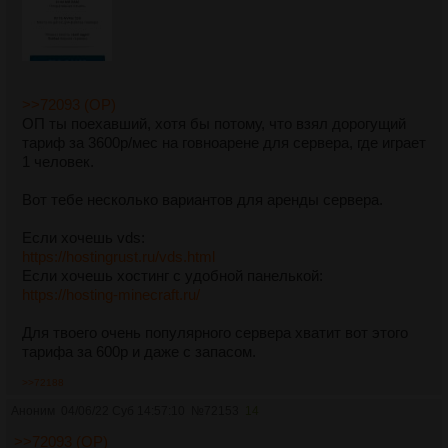
>>72093 (OP)
ОП ты поехавший, хотя бы потому, что взял дорогущий
тариф за 3600р/мес на говноарене для сервера, где играет
1 человек.
Вот тебе несколько вариантов для аренды сервера.
Если хочешь vds:
https://hostingrust.ru/vds.html
Если хочешь хостинг с удобной панелькой:
https://hosting-minecraft.ru/
Для твоего очень популярного сервера хватит вот этого
тарифа за 600р и даже с запасом.
>>72188
Аноним
04/06/22 Суб 14:57:10
№
72153
14
>>72093 (OP)