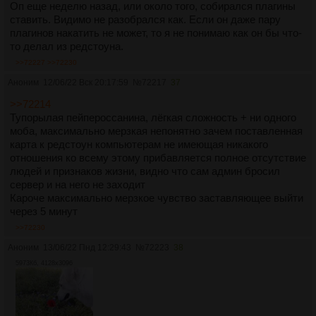
Оп еще неделю назад, или около того, собирался плагины
ставить. Видимо не разобрался как. Если он даже пару
плагинов накатить не может, то я не понимаю как он бы что-
то делал из редстоуна.
>>72227
>>72230
Аноним
12/06/22 Вск 20:17:59
№
72217
37
>>72214
Тупорылая пейпероссанина, лёгкая сложность + ни одного
моба, максимально мерзкая непонятно зачем поставленная
карта к редстоун компьютерам не имеющая никакого
отношения ко всему этому прибавляется полное отсутствие
людей и признаков жизни, видно что сам админ бросил
сервер и на него не заходит
Кароче максимально мерзкое чувство заставляющее выйти
через 5 минут
>>72230
Аноним
13/06/22 Пнд 12:29:43
№
72223
38
5973Кб, 4128x3096