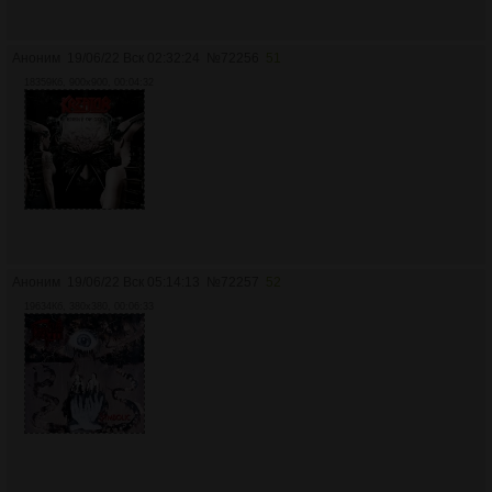
Аноним
19/06/22 Вск 02:32:24
№
72256
51
18359Кб, 900x900, 00:04:32
Аноним
19/06/22 Вск 05:14:13
№
72257
52
19634Кб, 380x380, 00:06:33