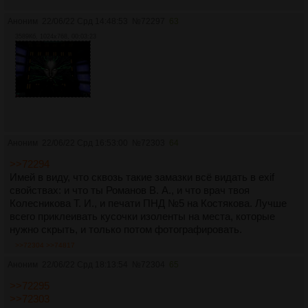
Аноним
22/06/22 Срд 14:48:53
№
72297
63
3589Кб, 1024x768, 00:03:23
Аноним
22/06/22 Срд 16:53:00
№
72303
64
>>72294
Имей в виду, что сквозь такие замазки всё видать в exif
свойствах: и что ты Романов В. А., и что врач твоя
Колесникова Т. И., и печати ПНД №5 на Костякова. Лучше
всего приклеивать кусочки изоленты на места, которые
нужно скрыть, и только потом фотографировать.
>>72304
>>74817
Аноним
22/06/22 Срд 18:13:54
№
72304
65
>>72295
>>72303