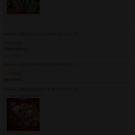
Аноним
18/06/22 Суб 17:46:40
№
72247
48
>>72240
Тебя ебет?
>>72254
Аноним
19/06/22 Вск 02:30:53
№
72254
49
>>72247
не знаю...
Аноним
19/06/22 Вск 02:31:36
№
72255
50
19397Кб, 750x750, 00:04:33