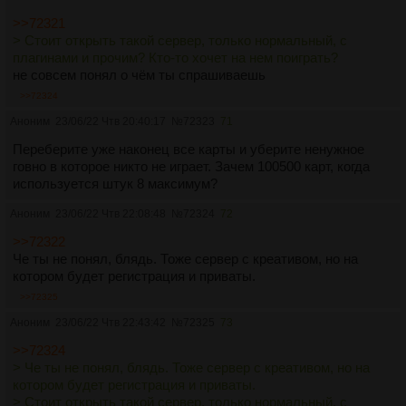
>>72321
> Стоит открыть такой сервер, только нормальный, с
плагинами и прочим? Кто-то хочет на нем поиграть?
не совсем понял о чём ты спрашиваешь
>>72324
Аноним
23/06/22 Чтв 20:40:17
№
72323
71
Переберите уже наконец все карты и уберите ненужное
говно в которое никто не играет. Зачем 100500 карт, когда
используется штук 8 максимум?
Аноним
23/06/22 Чтв 22:08:48
№
72324
72
>>72322
Че ты не понял, блядь. Тоже сервер с креативом, но на
котором будет регистрация и приваты.
>>72325
Аноним
23/06/22 Чтв 22:43:42
№
72325
73
>>72324
> Че ты не понял, блядь. Тоже сервер с креативом, но на
котором будет регистрация и приваты.
> Стоит открыть такой сервер, только нормальный, с