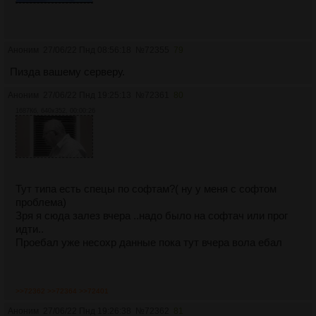
Аноним
27/06/22 Пнд 08:56:18
№
72355
79
Пизда вашему серверу.
Аноним
27/06/22 Пнд 19:25:13
№
72361
80
1687Кб, 640x352, 00:00:26
Тут типа есть спецы по софтам?( ну у меня с софтом
проблема)
Зря я сюда залез вчера ..надо было на софтач или прог
идти..
Проебал уже несохр данные пока тут вчера вола ебал
>>72362
>>72364
>>72401
Аноним
27/06/22 Пнд 19:26:38
№
72362
81