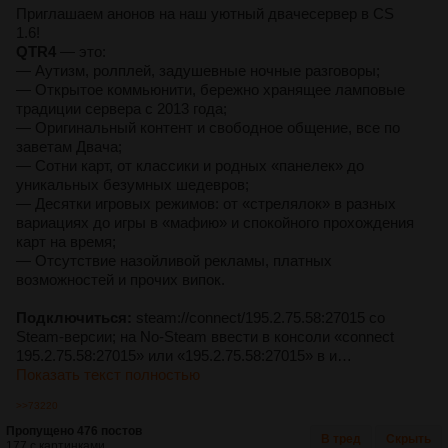
Приглашаем анонов на наш уютный двачесервер в CS
1.6!
QTR4
— это:
— Аутизм, ролплей, задушевные ночные разговоры;
— Открытое коммьюнити, бережно хранящее ламповые
традиции сервера с 2013 года;
— Оригинальный контент и свободное общение, все по
заветам Двача;
— Сотни карт, от классики и родных «панелек» до
уникальных безумных шедевров;
— Десятки игровых режимов: от «стрелялок» в разных
вариациях до игры в «мафию» и спокойного прохождения
карт на время;
— Отсутствие назойливой рекламы, платных
возможностей и прочих випок.
Подключиться:
steam://connect/195.2.75.58:27015 со
Steam-версии; на No-Steam ввести в консоли «connect
195.2.75.58:27015» или «195.2.75.58:27015» в и…
Показать текст полностью
>>73220
Пропущено 476 постов
В тред
Скрыть
177 с картинками.