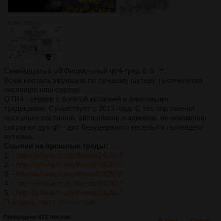
211Кб, 1217x762
Семнадцатый о
ФФ
ициальный qtr4-тред © ® ™.
Всем ностальгирующим по лучшему шутеру тысячелетия
посвящен наш сервер.
QTR4 - сервер с богатой историей и ламповыми
традициями. Существует с 2013 года. С тех пор сменил
несколько хостингов, айпишников и админов, но неизменно
сохранял дух qtr - дух безудержного веселья и пьянящего
аутизма.
Ссылки на прошлые треды:
1. -
http://arhivach.org/thread/142874
2. -
http://arhivach.org/thread/142875
3. -
http://arhivach.org/thread/142876
4. -
http://arhivach.org/thread/142877
5. -
http://arhivach.org/thread/142862
Показать текст полностью
Пропущено 472 постов
В тред
Скрыть