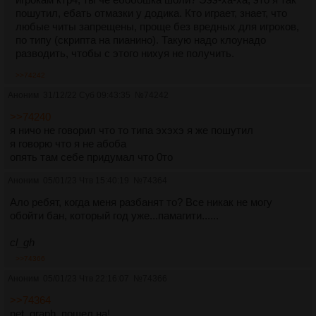
пошутил, ебать отмазки у додика. Кто играет, знает, что
любые читы запрещены, проще без вредных для игроков,
по типу (скрипта на пианино). Такую надо клоунадо
разводить, чтобы с этого нихуя не получить.
>>74242
Аноним
31/12/22 Суб 09:43:35
№
74242
>>74240
я ничо не говорил что то типа эхэхэ я же пошутил
я говорю что я не абоба
опять там себе придумал что 0то
Аноним
05/01/23 Чтв 15:40:19
№
74364
Ало ребят, когда меня разбанят то? Все никак не могу
обойти бан, который год уже...памагити......
cl_gh
>>74366
Аноним
05/01/23 Чтв 22:16:07
№
74366
>>74364
net_graph, пошел на!