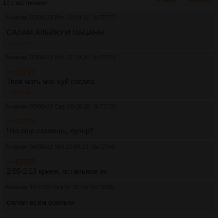
16 с картинками.
Аноним
02/08/22 Втр 10:29:37
№
72717
САЛАМ АЛЕЙКУМ ПАЦАНЫ
>>72723
Аноним
02/08/22 Втр 22:19:30
№
72723
>>72717
Твоя мать мне хуй сосала
>>72730
Аноним
03/08/22 Срд 08:06:30
№
72730
>>72723
Что еще скажешь, лузер?
Аноним
04/08/22 Чтв 20:08:21
№
72742
>>62268
2:05-2:13 кринж, остальное ок.
Аноним
11/12/22 Вск 07:30:50
№
73895
cалам всем ровным