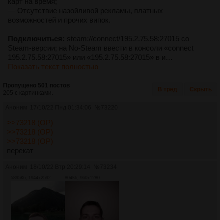
карт на время;
— Отсутствие назойливой рекламы, платных
возможностей и прочих випок.
Подключиться:
steam://connect/195.2.75.58:27015 со
Steam-версии; на No-Steam ввести в консоли «connect
195.2.75.58:27015» или «195.2.75.58:27015» в и…
Показать текст полностью
Пропущено 501 постов
В тред
Скрыть
205 с картинками.
Аноним
17/10/22 Пнд 01:34:06
№
73220
>>73218 (OP)
>>73218 (OP)
>>73218 (OP)
перекат
Аноним
18/10/22 Втр 20:29:14
№
73234
5895Кб, 1944x2592
804Кб, 960x1280