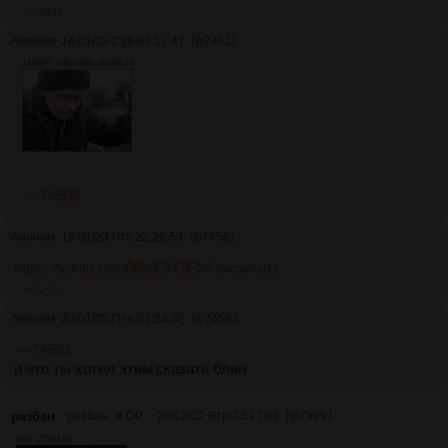
>>74511
Аноним
14/01/23 Суб 03:57:47
№
74511
1494Кб, 480x360, 00:00:14
>>74509
Аноним
19/01/23 Чтв 22:26:59
№
74561
https://youtu.be/p0f6sEKOEb4
[РАСКРЫТЬ]
>>74562
Аноним
20/01/23 Птн 01:24:32
№
74562
>>74561
и что ты хотел этим сказать блин
разбан
разбан
# OP
20/12/22 Втр 23:17:08
№
73991
8Кб, 259x194