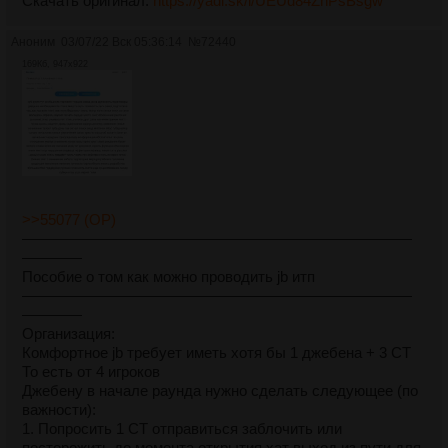
Скачать оригинал:
https://yadi.sk/i/UEUd84ZhPsBsgw
Аноним
03/07/22 Вск 05:36:14
№
72440
169Кб, 947x922
>>55077 (OP)
——————————————————————————
————
Пособие о том как можно проводить jb итп
——————————————————————————
————
Организация:
Комфортное jb требует иметь хотя бы 1 джебена + 3 CT
То есть от 4 игроков
Джебену в начале раунда нужно сделать следующее (по
важности):
1. Попросить 1 CT отправиться заблочить или
посторожить до момента открытия хат выход из пути для