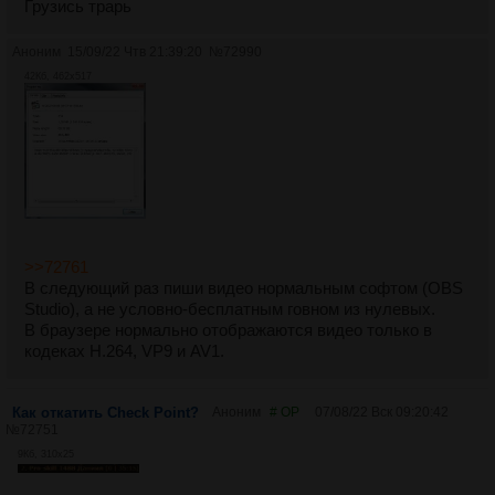
Грузись трарь
Аноним
15/09/22 Чтв 21:39:20
№
72990
42Кб, 462x517
>>72761
В следующий раз пиши видео нормальным софтом (OBS
Studio), а не условно-бесплатным говном из нулевых.
В браузере нормально отображаются видео только в
кодеках H.264, VP9 и AV1.
Как откатить Check Point?
Аноним
# OP
07/08/22 Вск 09:20:42
№
72751
9Кб, 310x25