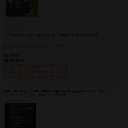
>>73989
Почему ты не крутой, ты пример для многиих!!
Аноним
21/12/22 Срд 22:52:11
№
73998
перекат
ПЕРЕКАТ
https://2ch.life/qtr4/res/73996.html
https://2ch.life/qtr4/res/73996.html
https://2ch.life/qtr4/res/73996.html
Summer 2023. Говнониму запрещено удалять этот тред.
Аноним
13/12/22 Втр 15:01:16
№
73925
140Кб, 803x1280