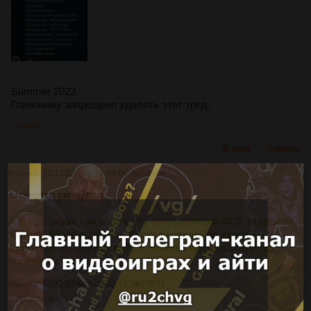
Summer 2023.
Говнониму запрещено удалять этот тред.
>>73931
В тред
Скрыть
Аноним
13/12/22 Втр 18:43:06
№
73929
Отвертка рипнулся
> В Красноярском аэропорту сотрудниками ФСБ задержан
житель Абакана, который хотел поехать на Украину и
поступить на службу в ВСУ. Теперь сядет по статье за
госизмену.
Аноним
13/12/22 Втр 21:03:43
№
73931
7Кб, 267x135