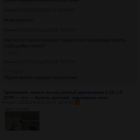
Аноним
01/01/23 Вск 09:57:12
№
74250
ясно понятно
Аноним
02/01/23 Пнд 21:50:49
№
74274
как после такого подлого предательства вообще верить
этой шайке-лейке?
>>74345
Аноним
04/01/23 Срд 20:15:26
№
74345
>>74274
Ждем твоего сервера невынлсим
Приглашаем анонов на наш уютный двачесервер в CS 1.6!
QTR4 — это: — Аутизм, ролплей, задушевные ночн
Аноним
17/10/22 Пнд 01:32:27
№
73218
460Кб, 1920x1080