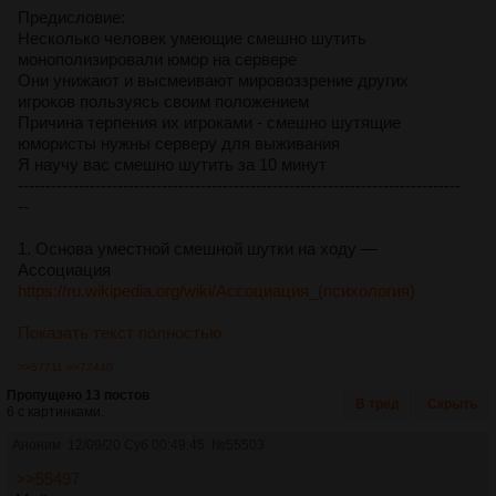
Предисловие:
Несколько человек умеющие смешно шутить
монополизировали юмор на сервере
Они унижают и высмеивают мировоззрение других
игроков пользуясь своим положением
Причина терпения их игроками - смешно шутящие
юмористы нужны серверу для выживания
Я научу вас смешно шутить за 10 минут
--------------------------------------------------------------------------------
--
1. Основа уместной смешной шутки на ходу —
Ассоциация
https://ru.wikipedia.org/wiki/Ассоциация_(психология)
Показать текст полностью
>>57711
>>72440
Пропущено 13 постов
В тред
Скрыть
6 с картинками.
Аноним
12/09/20 Суб 00:49:45
№
55503
>>55497