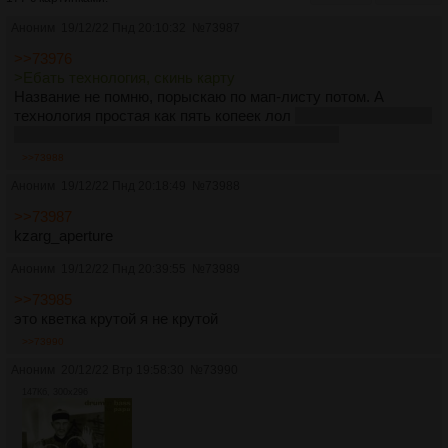
Аноним
19/12/22 Пнд 20:10:32
№
73987
>>73976
>Ебать технология, скинь карту
Название не помню, порыскаю по мап-листу потом. А
технология простая как пять копеек лол
отверстие в стене с
перевёрнутой копией помещения с телепортом
>>73988
Аноним
19/12/22 Пнд 20:18:49
№
73988
>>73987
kzarg_aperture
Аноним
19/12/22 Пнд 20:39:55
№
73989
>>73985
это кветка крутой я не крутой
>>73990
Аноним
20/12/22 Втр 19:58:30
№
73990
147Кб, 300x296