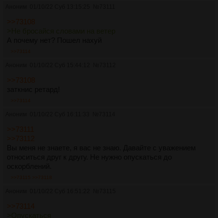
Аноним
01/10/22 Суб 13:15:25
№
73111
>>73108
>Не бросайся словами на ветер
А почему нет? Пошел нахуй
>>73114
Аноним
01/10/22 Суб 15:44:12
№
73112
>>73108
заткнис ретард!
>>73114
Аноним
01/10/22 Суб 16:11:33
№
73114
>>73111
>>73112
Вы меня не знаете, я вас не знаю. Давайте с уважением
относиться друг к другу. Не нужно опускаться до
оскорблений.
>>73115
>>73118
Аноним
01/10/22 Суб 16:51:22
№
73115
>>73114
>Опускаться