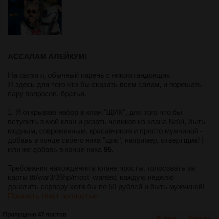
АССАЛАМ АЛЕЙКУМ!
На связи я, обычный парень с ником гандонщик.
Я здесь для того что бы сказать всем салам, и порешать
пару вопросов, братья.
1. Я открываю набор в клан "ЩИК", для того что бы
вступить в мой клан и резать челиков из клана NaVi, быть
модным, современным, красавчиком и просто мужчиной -
добавь в конце своего ника "щик", например, отверт
щик
! |
или же добавь в конце ника
95
.
Требования нахождения в клане просты, голосовать за
карты ttt/war3/35hp/most_wanted, каждую неделю
донатить серверу хотя бы по 50 рублей и быть мужчиной!
Показать текст полностью
Пропущено 47 постов
В тред
Скрыть