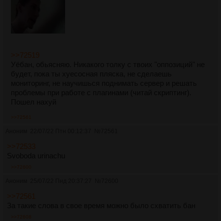
>>72519
Уёбан, обьясняю. Никакого толку с твоих "оппозиций" не
будет, пока ты хуесосная пляска, не сделаешь
мониторинг, не научишься поднимать сервер и решать
проблемы при работе с плагинами (читай скриптинг).
Пошел нахуй
>>72561
Аноним
22/07/22 Птн 00:12:37
№
72561
>>72533
Svoboda urinachu
>>72600
Аноним
25/07/22 Пнд 20:37:27
№
72600
>>72561
За такие слова в свое время можно было схватить бан
>>72608