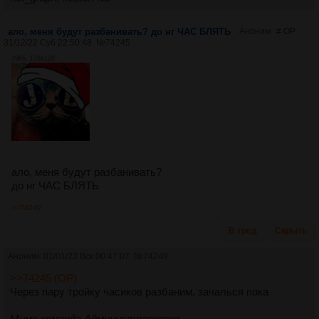
ало, меня будут разбанивать? до нг ЧАС БЛЯТЬ
Аноним
# OP
31/12/22 Суб 22:50:48
№
74245
29Кб, 128x128
ало, меня будут разбанивать?
до нг ЧАС БЛЯТЬ
>>74249
В тред
Скрыть
Аноним
01/01/23 Вск 00:47:07
№
74249
>>74245 (OP)
Через пару тройку часиков разбаним, зачалься пока
Мимо команда Администраторов