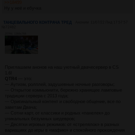
>>18499
Ну у неё и ебучка
ТАНЦЕВАЛЬНОГО КОНТРАЧА ТРЕД
Аноним
11/07/22 Пнд 17:57:57
№
72482
207Кб, 1366x768
Приглашаем анонов на наш уютный двачесервер в CS
1.6!
QTR4
— это:
— Аутизм, ролплей, задушевные ночные разговоры;
— Открытое коммьюнити, бережно хранящее ламповые
традиции сервера с 2013 года;
— Оригинальный контент и свободное общение, все по
заветам Двача;
— Сотни карт, от классики и родных «панелек» до
уникальных безумных шедевров;
— Десятки игровых режимов: от «стрелялок» в разных
вариациях до игры в «мафию» и спокойного прохождения