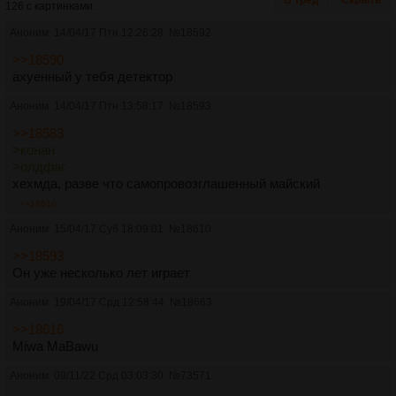
126 с картинками.
Аноним
14/04/17 Птн 12:26:28
№
18592
>>18590
ахуенный у тебя детектор
Аноним
14/04/17 Птн 13:58:17
№
18593
>>18583
>конан
>олдфаг
хехмда, разве что самопровозглашенный майский
>>18610
Аноним
15/04/17 Суб 18:09:01
№
18610
>>18593
Он уже несколько лет играет
Аноним
19/04/17 Срд 12:58:44
№
18663
>>18616
Miwa MaBawu
Аноним
09/11/22 Срд 03:03:30
№
73571