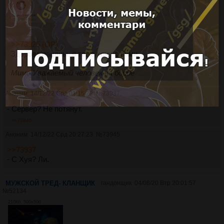
>>73925 (OP)
Здарова пацаны, я тоже хочу с вами
Мимо Уважаемый человек на борде
Аноним
14/12/22 Срд 01:15:22
№
73937
- Сервер? Не потянут.
>>73945
Аноним
14/12/22 Срд 20:27:23
№
73945
>>73937
- С Хуя? Ли.
МУЖСКОЙ ТРЕД- КЛАНЩИК
гандонщик
04/08/20 Втр 20:01:57
№
52134
210Кб, 500x500