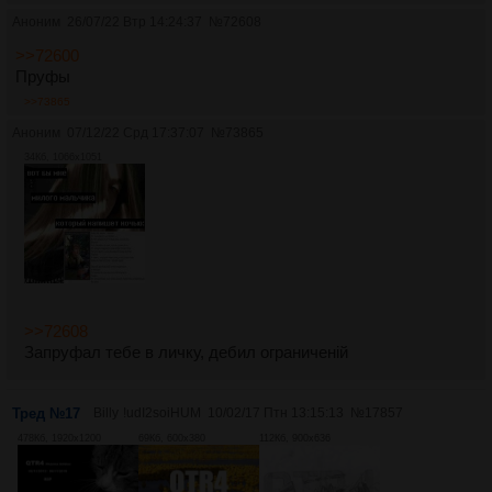
Аноним
26/07/22 Втр 14:24:37
№
72608
>>72600
Пруфы
>>73865
Аноним
07/12/22 Срд 17:37:07
№
73865
34Кб, 1066x1051
>>72608
Запруфал тебе в личку, дебил ограниченій
Тред №17
Billy
!udI2soiHUM
10/02/17 Птн 13:15:13
№
17857
478Кб, 1920x1200
69Кб, 600x380
112Кб, 900x636