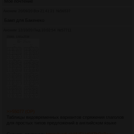
Моё почтение
Аноним
20/09/20 Вск 21:41:21
№
56537
Бамп для Бакенеко
Аноним
12/10/20 Пнд 10:02:54
№
57711
256Кб, 1391x2538
>>55077 (OP)
Таблицы видовременных вариантов спряжения глаголов
для простых типов предложений в английском языке