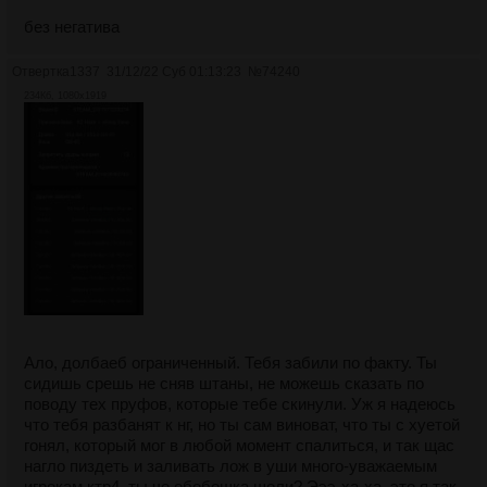
без негатива
Отвертка1337
31/12/22 Суб 01:13:23
№
74240
234Кб, 1080x1919
Ало, долбаеб ограниченный. Тебя забили по факту. Ты
сидишь срешь не сняв штаны, не можешь сказать по
поводу тех пруфов, которые тебе скинули. Уж я надеюсь
что тебя разбанят к нг, но ты сам виноват, что ты с хуетой
гонял, который мог в любой момент спалиться, и так щас
нагло пиздеть и заливать лож в уши много-уважаемым
игрокам ктр4, ты че ебобошка шоли? Эээ-ха-ха, это я так