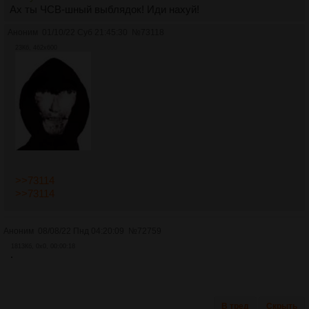
Ах ты ЧСВ-шный выблядок! Иди нахуй!
Аноним
01/10/22 Суб 21:45:30
№
73118
23Кб, 462x600
>>73114
>>73114
Аноним
08/08/22 Пнд 04:20:09
№
72759
1813Кб, 0x0, 00:00:18
В тред
Скрыть