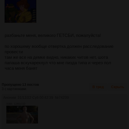
разбаньте меня, великого ГЕТСБИ, пожалуйста!
по хорошему вообще отвертка должен расследование
провести
там же все на демке видно, никаких читов нет, шота
папаша вскукарекнул что мне пизда типа и через пол
часа меня банят
Пропущено 13 постов
В тред
Скрыть
3 с картинками.
Аноним
31/12/22 Суб 00:42:39
№
74239
93Кб, 1280x720