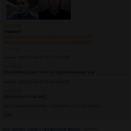
>>73198
Узнали?
https://2ch.hk/soc/res/6468690.html#6489475
https://2ch.hk/soc/res/6471469.html#6480624
>>73236
Аноним
18/10/22 Втр 20:36:57
№
73235
>>73210
О селитра узнал тебя по одебелевшему уму
Аноним
18/10/22 Втр 20:38:04
№
73236
>>73234
Домьювился пасан(((
FACE
!!/mrws8T/kdMPeM3L
01/08/23 Втр 21:17:50
№
75854
123
Как сделать спрей с прозрачным фоном
Аноним