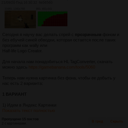
21/09/20 Пнд 16:30:32
№
56560
334Кб, 1360x768
8Кб, 681x341
Сегодня я научу вас делать спрей с
прозрачным
фоном и
без ебучей синей обводки, которая остается после таких
программ как wally или
Half-life Logo Creator.
Для начала нам понадобиться HL TagConverter, скачать
можно здесь
https://gamebanana.com/tools/5060
Теперь нам нужна картинка без фона, чтобы ее добыть у
нас есть 2 варианта:
1 ВАРИАНТ
1) Идем в Яндекс Картинки
Показать текст полностью
Пропущено 15 постов
В тред
Скрыть
2 с картинками.