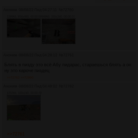
Аноним
08/08/22 Пнд 04:27:11
№
72760
1299Кб, 854x480, 00:00:09
948Кб, 320x240, 00:00:21
Аноним
08/08/22 Пнд 04:28:12
№
72761
Блять в пизду это всё Абу пидарас, стараешься блять а он
ну это кароче пиздец
>>72762
>>72990
Аноним
08/08/22 Пнд 04:48:02
№
72762
1252Кб, 320x240, 00:00:29
>>72761