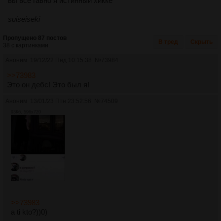
вы все гавно я истинный хикке
suiseiseki
Пропущено 87 постов
В тред
Скрыть
38 с картинками.
Аноним
19/12/22 Пнд 10:15:38
№
73984
>>73983
Это он дебс! Это был я!
Аноним
13/01/23 Птн 23:52:56
№
74509
93Кб, 596x720
>>73983
a ti kto?))0)