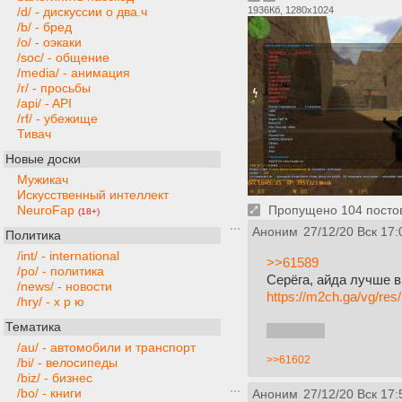
1936Кб, 1280x1024
/d/ - дискуссии о два.ч
/b/ - бред
/o/ - оэкаки
/soc/ - общение
/media/ - анимация
/r/ - просьбы
/api/ - API
/rf/ - убежище
Тивач
Новые доски
Мужикач
Искусственный интеллект
NeuroFap
Пропущено 104 постов,
(18+)
Аноним
27/12/20 Вск 17:
Политика
/int/ - international
>>61589
/po/ - политика
Серёга, айда лучше в 
/news/ - новости
https://m2ch.ga/vg/res
/hry/ - х р ю
Тематика
мы в ммо
/au/ - автомобили и транспорт
>>61602
/bi/ - велосипеды
/biz/ - бизнес
/bo/ - книги
Аноним
27/12/20 Вск 17: