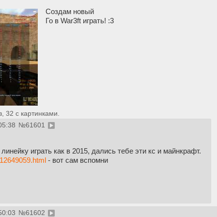
Создам новый
Го в War3ft играть! :3
 32 с картинками.
05:38
№
61601
линейку играть как в 2015, дались тебе эти кс и майнкрафт.
/12649059.html
- вот сам вспомни
50:03
№
61602