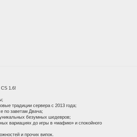
CS 1.6!
ы;
вые традиции сервера с 2013 года;
е по заветам Двача;
о уникальных безумных шедевров;
зных вариациях до игры в «мафию» и спокойного
жностей и прочих випок.