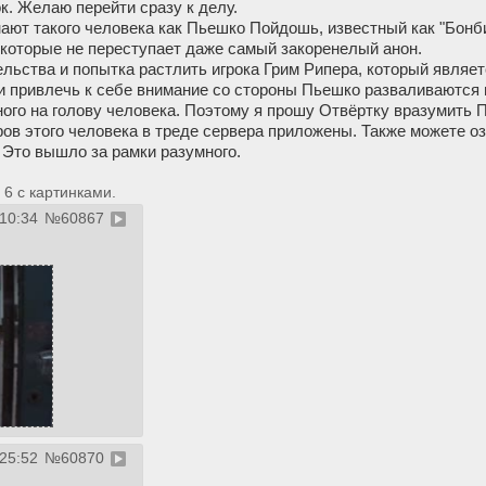
к. Желаю перейти сразу к делу.
ают такого человека как Пьешко Пойдошь, известный как "Бонб
 которые не переступает даже самый закоренелый анон.
ельства и попытка растлить игрока Грим Рипера, который явля
и привлечь к себе внимание со стороны Пьешко разваливаются на
ого на голову человека. Поэтому я прошу Отвёртку вразумить 
в этого человека в треде сервера приложены. Также можете оз
 Это вышло за рамки разумного.
6 с картинками.
:10:34
№
60867
:25:52
№
60870