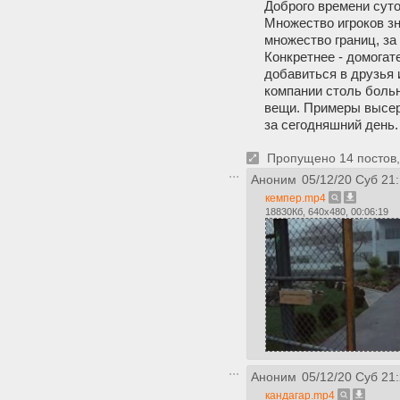
Доброго времени суто
Множество игроков зн
множество границ, за
Конкретнее - домогат
добавиться в друзья 
компании столь больн
вещи. Примеры высеро
за сегодняшний день.
Пропущено 14 постов, 
Аноним
05/12/20 Суб 21
кемпер.mp4
18830Кб, 640x480, 00:06:19
Аноним
05/12/20 Суб 21
кандагар.mp4