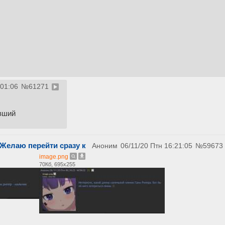
:01:06
№
61271
евший
 Желаю перейти сразу к
Аноним
06/11/20 Птн 16:21:05
№
59673
image.png
70Кб, 695x255