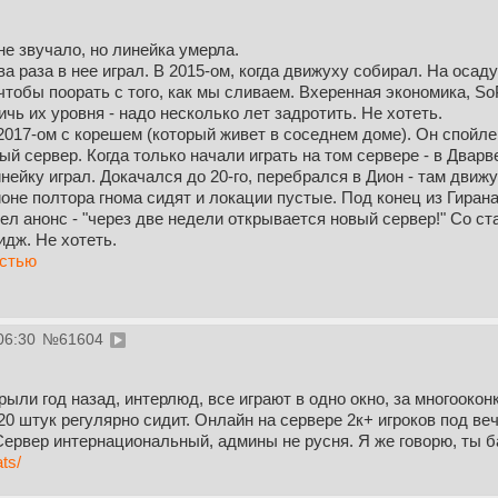
не звучало, но линейка умерла.
ва раза в нее играл. В 2015-ом, когда движуху собирал. На осад
чтобы поорать с того, как мы сливаем. Вхеренная экономика, So
чь их уровня - надо несколько лет задротить. Не хотеть.
 2017-ом с корешем (который живет в соседнем доме). Он спойлер
ный сервер. Когда только начали играть на том сервере - в Два
инейку играл. Докачался до 20-го, перебрался в Дион - там движ
ионе полтора гнома сидят и локации пустые. Под конец из Гирана
дел анонс - "через две недели открывается новый сервер!" Со ста
дж. Не хотеть.
остью
06:30
№
61604
крыли год назад, интерлюд, все играют в одно окно, за многооко
20 штук регулярно сидит. Онлайн на сервере 2к+ игроков под веч
 Сервер интернациональный, админы не русня. Я же говорю, ты ба
ats/