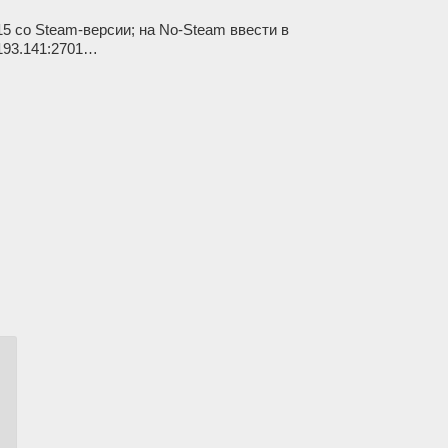
015 со Steam-версии; на No-Steam ввести в
.193.141:2701…