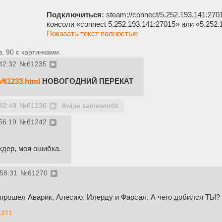
Подключиться:
steam://connect/5.252.193.141:27
консоли «connect 5.252.193.141:27015» или «5.252
Показать текст полностью
 90 с картинками.
42:32
№
61235
s/61233.html
НОВОГОДНИЙ ПЕРЕКАТ
42:49
№
61236
#wipe samewords
56:19
№
61242
ждер, моя ошибка.
:58:31
№
61270
прошел Аварик, Алесию, Илерду и Фарсал. А чего добился ТЫ?
1271