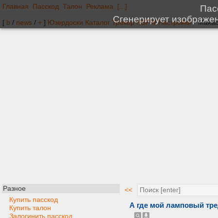
Главная
Пасскод
Талон
Реклама
[...]
[
b
/
news
/
+
]
Юзердоски
Каталог
Трекер
NSFW
Настройки
Разное
<<
Купить пасскод
А где мой ламповый тр
Купить талон
Залогинить пасскод