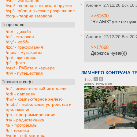
/wh/ - warhammer
Аноним
27/12/20 Вск 18:
/wm/ - военная техника и оружие
/wp/ - обои и высокое разрешение
>>61600
/zog/ - теории заговора
"Re AMX" уже не нуж
Творчество
/de/ - дизайн
/di/ - столовая
Аноним
27/12/20 Вск 20:
/diy/ - хобби
>>17668
/izd/ - графомания
/mus/ - музыканты
Держись чувак)))
/pa/ - живопись
/p/ - фото
/wrk/ - РАБота и карьера
ЗИМНЕГО КОНТРАЧА Т
/trv/ - путешествия
1.jpg
Техника и софт
480Кб, 1920x1080
/ai/ - искусственный интеллект
/gd/ - gamedev
/hw/ - компьютерное железо
/mobi/ - мобильные устройства и
приложения
/pr/ - программирование
/ra/ - радиотехника
/s/ - программы
/t/ - техника
/web/ - веб-мастера