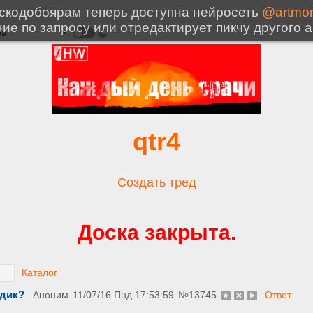
qtr4
Создать тред
Доска закрыта.
Каталог
едик?
Аноним
11/07/16 Пнд 17:53:59
№
13745
Ответ