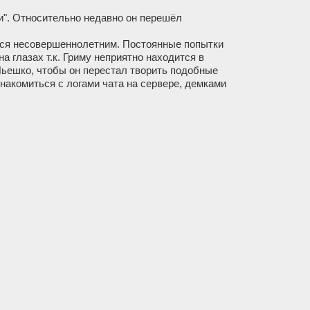
и". Относительно недавно он перешёл
ется несовершеннолетним. Постоянные попытки
 глазах т.к. Гриму неприятно находится в
Пьешко, чтобы он перестал творить подобные
накомиться с логами чата на сервере, демками