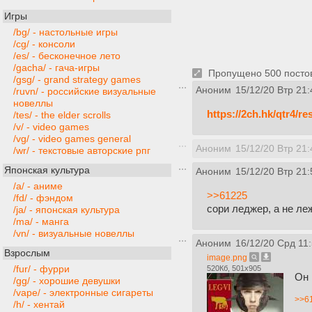
Игры
/bg/ - настольные игры
/cg/ - консоли
/es/ - бесконечное лето
/gacha/ - гача-игры
Пропущено 500 постов,
/gsg/ - grand strategy games
Аноним
15/12/20 Втр 21:
/ruvn/ - российские визуальные
новеллы
https://2ch.hk/qtr4/re
/tes/ - the elder scrolls
/v/ - video games
/vg/ - video games general
Аноним
15/12/20 Втр 21:
/wr/ - текстовые авторские рпг
Японская культура
Аноним
15/12/20 Втр 21:
/a/ - аниме
>>61225
/fd/ - фэндом
сори леджер, а не ле
/ja/ - японская культура
/ma/ - манга
/vn/ - визуальные новеллы
Аноним
16/12/20 Срд 11
Взрослым
image.png
/fur/ - фурри
520Кб, 501x905
Он 
/gg/ - хорошие девушки
/vape/ - электронные сигареты
>>6
/h/ - хентай