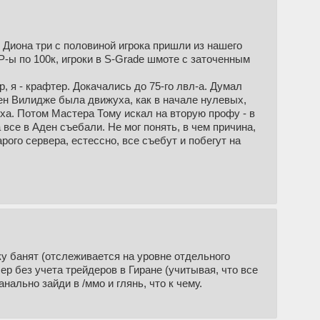
у Диона три с половиной игрока пришли из нашего
P-ы по 100к, игроки в S-Grade шмоте с заточенным
, я - крафтер. Докачались до 75-го лвл-а. Думал
рвен Вилидже была движуха, как в начале нулевых,
уха. Потом Мастера Тому искал на вторую профу - в
 все в Аден съебали. Не мог понять, в чем причина,
рого сервера, естессно, все съебут и побегут на
нку банят (отслеживается на уровне отдельного
ер без учета трейдеров в Гиране (учитывая, что все
нально зайди в /ммо и глянь, что к чему.