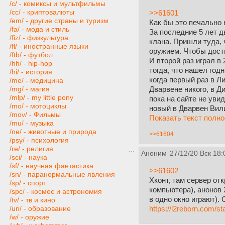
/c/ - комиксы и мультфильмы
/cc/ - криптовалюты
>>61601
/em/ - другие страны и туризм
Как бы это печально 
/fa/ - мода и стиль
За последние 5 лет д
/fiz/ - физкультура
клана. Пришли туда, 
/fl/ - иностранные языки
оружием. Чтобы дости
/ftb/ - футбол
И второй раз играл в
/hh/ - hip-hop
тогда, что нашел год
/hi/ - история
когда первый раз в Л
/me/ - медицина
Дварвене никого, в Д
/mg/ - магия
/mlp/ - my little pony
пока на сайте не уви
/mo/ - мотоциклы
новый в Дварвен Вили
/mov/ - Фильмы
Показать текст полн
/mu/ - музыка
/ne/ - животные и природа
>>61604
/psy/ - психология
/re/ - религия
Аноним
27/12/20 Вск 18:
/sci/ - наука
/sf/ - научная фантастика
>>61602
/sn/ - паранормальные явления
Хконт, там сервер от
/sp/ - спорт
компьютера), анонов 
/spc/ - космос и астрономия
в одно окно играют).
/tv/ - тв и кино
https://l2reborn.com/st
/un/ - образование
/w/ - оружие