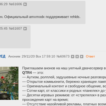
36:29
№
61606
ен. Официальный amxmodx поддерживает rehlds.
25:45
№
61607
РЕД
Аноним
29/11/20 Вск 17:59:10
№
60673
Ответ
Приглашаем анонов на наш уютный двачесервер в 
QTR4
— это:
— Аутизм, ролплей, задушевные ночные разговор
— Открытое коммьюнити, бережно хранящее лампо
— Оригинальный контент и свободное общение, вс
— Сотни карт, от классики и родных «панелек» д
— Десятки игровых режимов: от «стрелялок» в ра
прохождения карт на время;
— Отсутствие назойливой рекламы, платных возмо