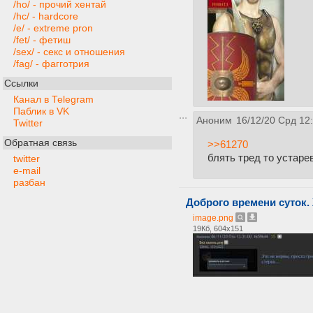
/ho/ - прочий хентай
/hc/ - hardcore
/e/ - extreme pron
/fet/ - фетиш
/sex/ - секс и отношения
/fag/ - фагготрия
Ссылки
Канал в Telegram
Паблик в VK
Аноним
16/12/20 Срд 12
Twitter
Обратная связь
>>61270
блять тред то устар
twitter
e-mail
разбан
Доброго времени суток.
image.png
19Кб, 604x151