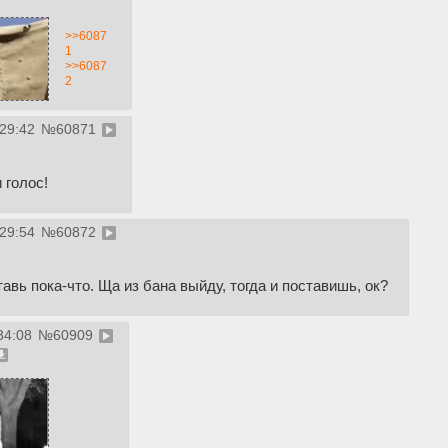
>>6087
1
>>6087
2
:29:42
№
60871
 голос!
:29:54
№
60872
ставь пока-что. Ща из бана выйду, тогда и поставишь, ок?
34:08
№
60909