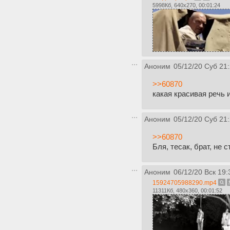
5998Кб, 640x270, 00:01:24
Аноним
05/12/20 Суб 21
>>60870
какая красивая речь и
Аноним
05/12/20 Суб 21
>>60870
Бля, тесак, брат, не 
Аноним
06/12/20 Вск 19:
15924705988290.mp4
11311Кб, 480x360, 00:01:52