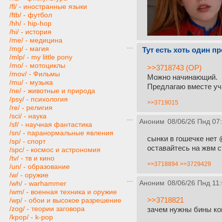
/fl/ - иностранные языки
/ftb/ - футбол
/hh/ - hip-hop
/hi/ - история
/me/ - медицина
/mg/ - магия
Тут есть хоть один п
/mlp/ - my little pony
/mo/ - мотоциклы
>>3718743 (OP)
/mov/ - Фильмы
Можно начинающий.
/mu/ - музыка
Предлагаю вместе уч
/ne/ - животные и природа
/psy/ - психология
>>3719015
/re/ - религия
/sci/ - наука
Аноним
08/06/26 Пнд 07
/sf/ - научная фантастика
/sn/ - паранормальные явления
сынки в гошечке нет 
/sp/ - спорт
оставайтесь на жвм с
/spc/ - космос и астрономия
/tv/ - тв и кино
>>3718894
>>3729429
/un/ - образование
/w/ - оружие
Аноним
08/06/26 Пнд 11
/wh/ - warhammer
/wm/ - военная техника и оружие
>>3718821
/wp/ - обои и высокое разрешение
/zog/ - теории заговора
зачем нужны бины ко
/kpop/ - k-pop