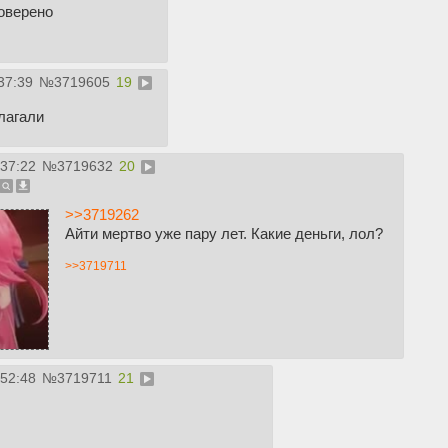
роверено
37:39
№
3719605
19
лагали
:37:22
№
3719632
20
>>3719262
Айти мертво уже пару лет. Какие деньги, лол?
>>3719711
:52:48
№
3719711
21