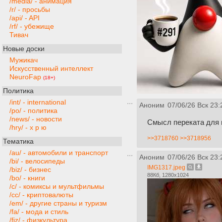
/media/ - анимация
/r/ - просьбы
/api/ - API
/rf/ - убежище
Тивач
Новые доски
Мужикач
Искусственный интеллект
NeuroFap
(18+)
Политика
/int/ - international
Аноним
07/06/26 Вск 23:
/po/ - политика
/news/ - новости
Смысл переката для м
/hry/ - х р ю
>>3718760
>>3718956
Тематика
/au/ - автомобили и транспорт
Аноним
07/06/26 Вск 23:
/bi/ - велосипеды
IMG1317.jpeg
/biz/ - бизнес
88Кб, 1280x1024
/bo/ - книги
/c/ - комиксы и мультфильмы
/cc/ - криптовалюты
/em/ - другие страны и туризм
/fa/ - мода и стиль
/fiz/ - физкультура