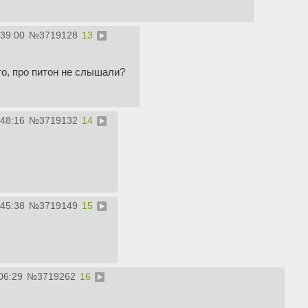
:39:00
№
3719128
13
о, про питон не слышали?
:48:16
№
3719132
14
:45:38
№
3719149
15
06:29
№
3719262
16