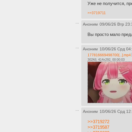
Уже не получится, п
>>3719711
Аноним
09/06/26 Втр 23:
Вы просто мало пред
Аноним
10/06/26 Срд 04
177816669498700[...].mp4
302Кб, 414x292, 00:00:03
Аноним
10/06/26 Срд 12
>>3719272
>>3719587