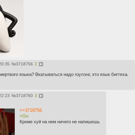
20:35
№
3718756
2
ертвого языка? Вкатываться надо гоулэнг, это язык бигтеха.
22:23
№
3718760
3
>>3718756
>Go
Кроме хуй на нем ничего не напишешь