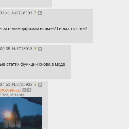
:33:41
№
3718903
7
йсы полиморфизмы всякие? Гибкость - где?
:00:35
№
3718918
8
ые статик функции снова в моде
:34:51
№
3718932
9
IMG0599.jpeg
275Кб, 957x1280