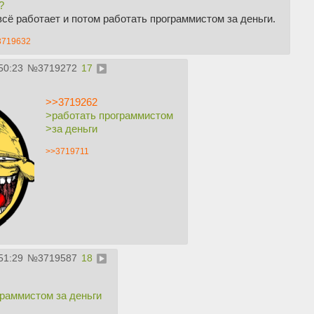
?
всё работает и потом работать программистом за деньги.
3719632
50:23
№
3719272
17
>>3719262
>работать программистом
>за деньги
>>3719711
51:29
№
3719587
18
граммистом за деньги