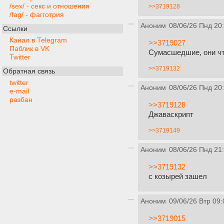
/sex/ - секс и отношения
>>3719128
/fag/ - фагготрия
Аноним
08/06/26 Пнд 20
Ссылки
Канал в Telegram
>>3719027
Паблик в VK
Сумасшедшие, они чт
Twitter
>>3719132
Обратная связь
twitter
Аноним
08/06/26 Пнд 20
e-mail
разбан
>>3719128
Джаваскрипт
>>3719149
Аноним
08/06/26 Пнд 21
>>3719132
с козырей зашел
Аноним
09/06/26 Втр 09:
>>3719015