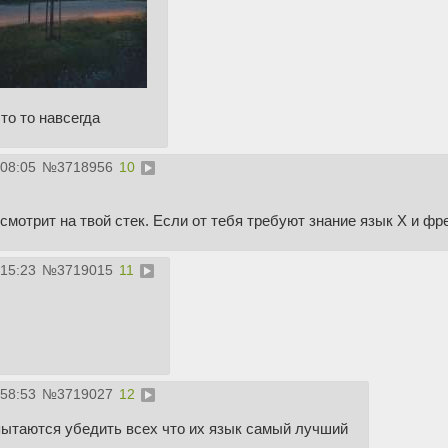
то то навсегда
:08:05
№
3718956
10
смотрит на твой стек. Если от тебя требуют знание язык Х и фре
:15:23
№
3719015
11
:58:53
№
3719027
12
 пытаются убедить всех что их язык самый лучший