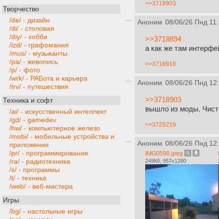
>>3718903
Творчество
/de/ - дизайн
Аноним
08/06/26 Пнд 11
/di/ - столовая
/diy/ - хобби
>>3718894
/izd/ - графомания
а как же там интерфе
/mus/ - музыканты
/pa/ - живопись
>>3718918
/p/ - фото
/wrk/ - РАБота и карьера
Аноним
08/06/26 Пнд 12
/trv/ - путешествия
>>3718903
Техника и софт
вышло из моды. Чист
/ai/ - искусственный интеллект
/gd/ - gamedev
>>3729219
/hw/ - компьютерное железо
/mobi/ - мобильные устройства и
Аноним
08/06/26 Пнд 12
приложения
/pr/ - программирование
IMG0598.jpeg
/ra/ - радиотехника
249Кб, 957x1280
/s/ - программы
/t/ - техника
/web/ - веб-мастера
Игры
/bg/ - настольные игры