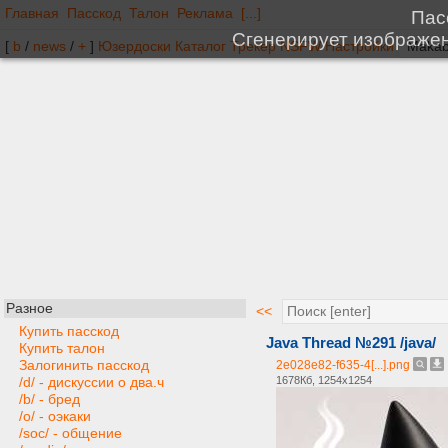
Главная
Пасскод
Талон
Реклама
[...]
[
b
/
news
/
+
]
Юзердоски
Каталог
Трекер
NSFW
Настройки
Разное
<<
Купить пасскод
Java Thread №291 /java/
Купить талон
Залогинить пасскод
2e028e82-f635-4[...].png
1678Кб, 1254x1254
/d/ - дискуссии о два.ч
/b/ - бред
/o/ - оэкаки
/soc/ - общение