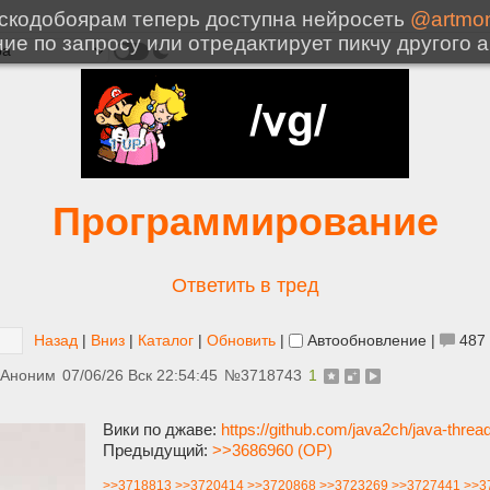
Программирование
Ответить в тред
Назад
|
Вниз
|
Каталог
|
Обновить
|
Автообновление
|
487
Аноним
07/06/26 Вск 22:54:45
№
3718743
1
Вики по джаве:
https://github.com/java2ch/java-thread
Предыдущий:
>>3686960 (OP)
>>3718813
>>3720414
>>3720868
>>3723269
>>3727441
>>3