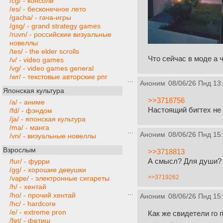
/cg/ - консоли
/es/ - бесконечное лето
/gacha/ - гача-игры
/gsg/ - grand strategy games
/ruvn/ - российские визуальные
новеллы
/tes/ - the elder scrolls
Что сейчас в моде а ч
/v/ - video games
/vg/ - video games general
/wr/ - текстовые авторские рпг
Аноним
08/06/26 Пнд 13
Японская культура
>>3718756
/a/ - аниме
Настоящий бигтех не 
/fd/ - фэндом
/ja/ - японская культура
/ma/ - манга
Аноним
08/06/26 Пнд 15
/vn/ - визуальные новеллы
Взрослым
>>3718813
А смысл? Для души?
/fur/ - фурри
/gg/ - хорошие девушки
>>3719262
/vape/ - электронные сигареты
/h/ - хентай
/ho/ - прочий хентай
Аноним
08/06/26 Пнд 15
/hc/ - hardcore
/e/ - extreme pron
Как же свидетели го
/fet/ - фетиш