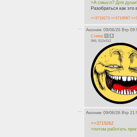
>А смысл? Для души
Разобраться как это 
>>3719272
>>3719587
>>
Аноним
09/06/26 Втр 09:
Стикер
0Кб, 512x512
Аноним
09/06/26 Втр 21:
>>3719262
>потом работать про