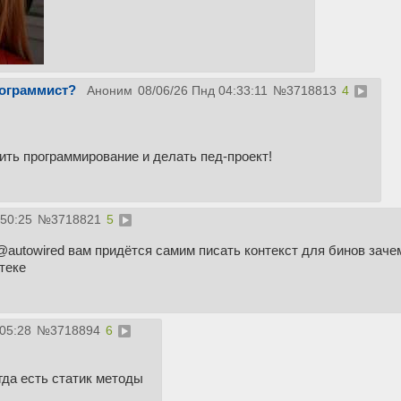
рограммист?
Аноним
08/06/26 Пнд 04:33:11
№
3718813
4
ить программирование и делать пед-проект!
:50:25
№
3718821
5
@autowired вам придётся самим писать контекст для бинов заче
теке
:05:28
№
3718894
6
гда есть статик методы