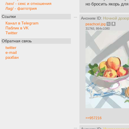
/sex/ - секс и отношения
но бросить якорь для
/fag/ - фагготрия
Ссылки
Аноним ID:
Ночной дозо
Канал в Telegram
peachcel.jpg
Паблик в VK
317Кб, 864x1080
Twitter
Обратная связь
twitter
e-mail
разбан
>>957216