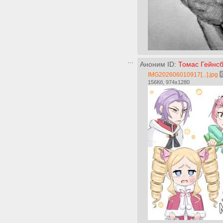
Аноним ID:
Томас Гейнс
IMG202606010917[...].jpg
156Кб, 974x1280