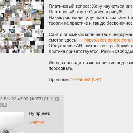
Платиновый вопрос: Хочу научиться рис
Платиновый ответ: Садись и рисуй!
Навык рисования улучшается за счёт бе
теории на практике и так до бесконечнос
Сайт с огромным количеством информаци
смотри здесь: —
https://sites.google.com
Обсуждение АИ, щитпостинг, разборки 
Критика приветствуется. Рамки свободы
Иногда проводится мероприятие под наз
порисовать.
Прошлый:
>>955688 (OP)
26 Вск 22:43:06
№
957161
2
Ну привет.
>>957162