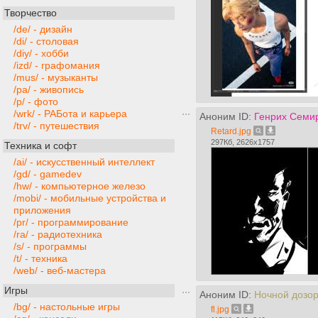
Творчество
/de/ - дизайн
/di/ - столовая
/diy/ - хобби
/izd/ - графомания
/mus/ - музыканты
/pa/ - живопись
/p/ - фото
/wrk/ - РАБота и карьера
Аноним ID:
Генрих Семи
/trv/ - путешествия
Retard.jpg
297Кб, 2626x1757
Техника и софт
/ai/ - искусственный интеллект
/gd/ - gamedev
/hw/ - компьютерное железо
/mobi/ - мобильные устройства и
приложения
/pr/ - программирование
/ra/ - радиотехника
/s/ - программы
/t/ - техника
/web/ - веб-мастера
Игры
Аноним ID:
Ночной дозо
/bg/ - настольные игры
fl.jpg