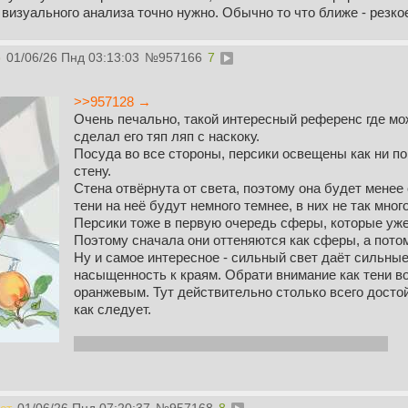
 визуального анализа точно нужно. Обычно то что ближе - резкое
р
01/06/26 Пнд 03:13:03
№
957166
7
>>957128 →
Очень печально, такой интересный референс где мо
сделал его тяп ляп с наскоку.
Посуда во все стороны, персики освещены как ни п
стену.
Стена отвёрнута от света, поэтому она будет менее
тени на неё будут немного темнее, в них не так мног
Персики тоже в первую очередь сферы, которые уж
Поэтому сначала они оттеняются как сферы, а пото
Ну и самое интересное - сильный свет даёт сильные
насыщенность к краям. Обрати внимание как тени в
оранжевым. Тут действительно столько всего достой
как следует.
Когда-нибудь вы начнёте строить тела вращения.