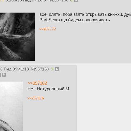
ст
01/06/26 Пнд 07:20:37
№
957168
8
всё, блять, пора взять открывать книжки, дум
Bart Sears ща будем наворачивать
>>957172
26 Пнд 09:41:18
№
957169
9
>>957162
Нет. Натуральный М.
>>957176