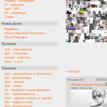
/media/ - анимация
/r/ - просьбы
/api/ - API
/rf/ - убежище
Тивач
Новые доски
Мужикач
Искусственный интеллект
NeuroFap
(18+)
Политика
/int/ - international
/po/ - политика
/news/ - новости
/hry/ - х р ю
Тематика
>>958389
/au/ - автомобили и транспорт
/bi/ - велосипеды
Аноним ID:
Го Си
31/05/
/biz/ - бизнес
Обычдпдцдедртыщр.jpg
/bo/ - книги
648Кб, 1200x1394
/c/ - комиксы и мультфильмы
/cc/ - криптовалюты
/em/ - другие страны и туризм
/fa/ - мода и стиль
/fiz/ - физкультура