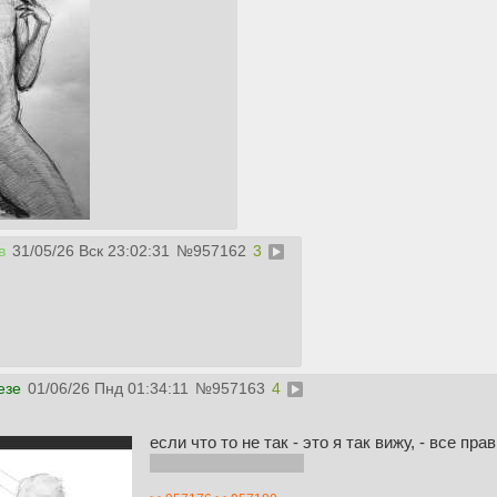
в
31/05/26 Вск 23:02:31
№
957162
3
езе
01/06/26 Пнд 01:34:11
№
957163
4
если что то не так - это я так вижу, - все пра
дайте красного коня