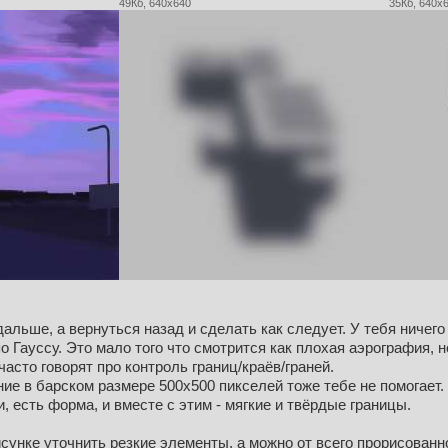
49Кб, 640x640
35Кб, 640x
дальше, а вернуться назад и сделать как следует. У тебя ничего
 Гауссу. Это мало того что смотрится как плохая аэрография, н
часто говорят про контроль границ/краёв/граней.
ние в барском размере 500x500 пикселей тоже тебе не помогает.
и, есть форма, и вместе с этим - мягкие и твёрдые границы.
унке уточнить резкие элементы, а можно от всего прорисованног