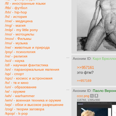
/fl/ - иностранные языки
/ftb/ - футбол
/hh/ - hip-hop
/hi/ - история
/me/ - медицина
/mg/ - магия
/mlp/ - my little pony
/mo/ - мотоциклы
/mov/ - Фильмы
/mu/ - музыка
/ne/ - животные и природа
/psy/ - психология
/re/ - религия
Аноним ID:
Карл Брюлло
/sci/ - наука
/sf/ - научная фантастика
>>957161
/sn/ - паранормальные явления
это фтм?
/sp/ - спорт
/spc/ - космос и астрономия
>>957169
/tv/ - тв и кино
/un/ - образование
Аноним ID:
Паоло Верон
/w/ - оружие
/wh/ - warhammer
cccc.png
/wm/ - военная техника и оружие
1187Кб, 1395x990
/wp/ - обои и высокое разрешение
/zog/ - теории заговора
/kpop/ - k-pop