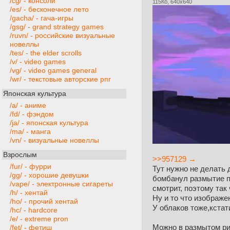
/cg/ - консоли
115Кб, 640x640
/es/ - бесконечное лето
/gacha/ - гача-игры
/gsg/ - grand strategy games
/ruvn/ - российские визуальные
новеллы
/tes/ - the elder scrolls
/v/ - video games
/vg/ - video games general
/wr/ - текстовые авторские рпг
Японская культура
/a/ - аниме
/fd/ - фэндом
/ja/ - японская культура
/ma/ - манга
/vn/ - визуальные новеллы
Взрослым
>>957129 →
/fur/ - фурри
Тут нужно не делать 
/gg/ - хорошие девушки
бомбанул размытие по
/vape/ - электронные сигареты
смотрит, поэтому так 
/h/ - хентай
Ну и то что изображе
/ho/ - прочий хентай
У облаков тоже,кстат
/hc/ - hardcore
/e/ - extreme pron
Можно в размытом рис
/fet/ - фетиш