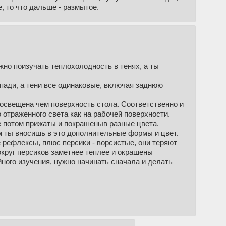
, то что дальше - размытое.
жно поизучать теплохолодность в тенях, а ты
опади, а тени все одинаковые, включая заднюю
 освещена чем поверхность стола. Соответственно и
о отраженного света как на рабочей поверхности.
е потом прижаты и покрашеныв разные цвета.
м ты вносишь в это дополнительные формы и цвет.
 рефлексы, плюс персики - ворсистые, они теряют
округ персиков заметнее теплее и окрашены
ного изучения, нужно начинать сначала и делать