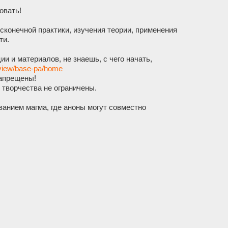
овать!
сконечной практики, изучения теории, применения
ти.
и и материалов, не знаешь, с чего начать,
/view/base-pa/home
запрещены!
 творчества не ограничены.
ванием магма, где аноны могут совместно