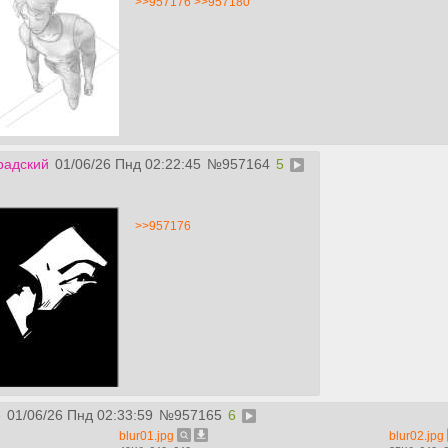
>>957176
>>957180
радский
01/06/26 Пнд 02:22:45
№
957164
5
>>957176
р
01/06/26 Пнд 02:33:59
№
957165
6
blur01.jpg
blur02.jpg