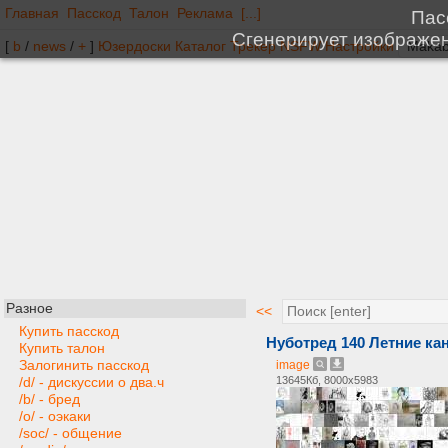
Главная
Пасскод
Талон
Реклама
[...]
[
b
/
news
/
+
]
Юзердоски
Каталог
Трекер
NSFW
Настройки
Разное
<<
Купить пасскод
Нуботред 140 Летние к
Купить талон
Залогинить пасскод
image
13645Кб, 8000x5983
/d/ - дискуссии о два.ч
/b/ - бред
/o/ - оэкаки
/soc/ - общение