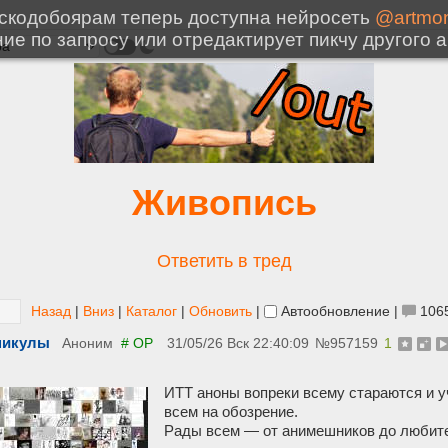
Живопись
Ответить в тред
Назад
|
Вниз
|
Каталог
|
Обновить
|
Автообновление
|
106
аникулы
Аноним
# OP
31/05/26 Вск 22:40:09
№
957159
1
ИТТ аноны вопреки всему стараются и у
всем на обозрение.
Рады всем — от анимешников до любите