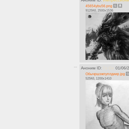
Аноним ID:
Импрессиони
45654ybu56.png
9125Кб, 2500x1536
Аноним ID:
Го Си
01/06/
Обычршзжпуплдиир.jpg
525Кб, 1200x1410