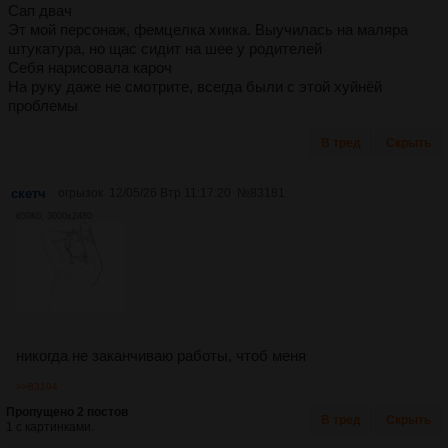
Сап двач
Эт мой персонаж, фемцелка хикка. Выучилась на маляра
штукатура, но щас сидит на шее у родителей
Себя нарисовала кароч
На руку даже не смотрите, всегда были с этой хуйнёй
проблемы
В тред
Скрыть
скетч
огрызок
12/05/26 Втр 11:17:20
№
83181
650Кб, 3000x2480
никогда не заканчиваю работы, чтоб меня
>>83194
Пропущено 2 постов
В тред
Скрыть
1 с картинками.