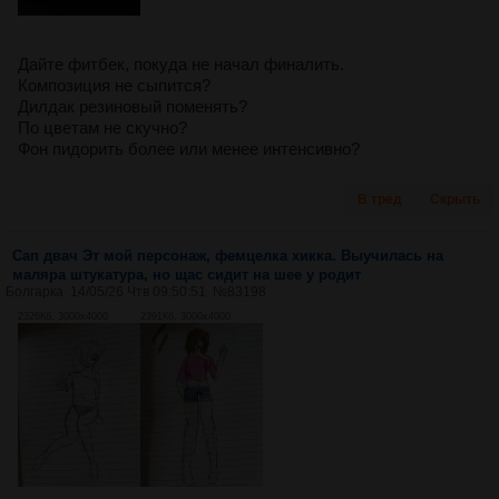
Дайте фитбек, покуда не начал финалить.
Композиция не сыпится?
Дилдак резиновый поменять?
По цветам не скучно?
Фон пидорить более или менее интенсивно?
В тред
Скрыть
Сап двач Эт мой персонаж, фемцелка хикка. Выучилась на
маляра штукатура, но щас сидит на шее у родит
Болгарка
14/05/26 Чтв 09:50:51
№
83198
2326Кб, 3000x4000
2391Кб, 3000x4000