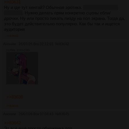
>>83631
Ну и где тут хентай? Обычная эротика.
Хотя третья прям
ахуенная
. Нужно делать прям конкретно сцены ебли/
дрочки. Ну или просто пихать пизду на пол экрана. Тогда да,
это будет действительно популярно. Как бы так и ищется
аудитория
>>83642
Аноним
26/07/26 Вск 02:12:01
№
83642
2125Кб, 2247x2283
>>83638
>>83645
Аноним
26/07/26 Вск 07:04:43
№
83645
>>83642
Эт всё ещё просто обнаженка лол