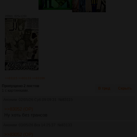
288Кб, 825x1280
>>83115
>>83133
>>83186
Пропущено 2 постов
В тред
Скрыть
1 с картинками.
Аноним
02/05/26 Суб 09:09:31
№
83115
>>83052 (OP)
Ну хоть без трансов
Аноним
03/05/26 Вск 14:25:37
№
83133
>>83052 (OP)