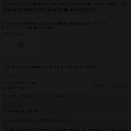
начинать от "скилета" из простых геометрических фигур. не
боись добавлять больше теней и контрастов.
я 5 лет в художке учился оцените натюрморт
Аноним
16/04/26 Чтв 12:05:35
№
83035
11Кб, 1152x648
я 5 лет в художке учился оцените натюрморт
>>83277
Пропущено 6 постов
В тред
Скрыть
1 с картинками.
Аноним
18/05/26 Пнд 22:14:04
№
83221
>>83053
Там много молодых тян.
Аноним
29/05/26 Птн 01:19:42
№
83265
Я рисую почти 10 лет и не разу не видел ничего лучше этого