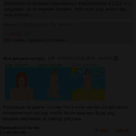
Возможно по меркам современных Нидерландов и США это
шедевры, но по меркам Эрафии, тебе есть ещё много над
чем работать.
Аноним
12/05/26 Втр 15:47:53
№
83186
>>83052 (OP)
это очень страшно и отлично
Мой рисунок натуры
Mifit
04/07/26 Суб 10:28:26
№
83416
454Кб, 1380x1379
1225Кб, 4096x4096
7244Кб, 4096x4096
Я впервые на дваче, потому что я хочу научиться рисовать
человеческую натуру, чтобы было красиво. Буду рад
вашими мнениями по поводу рисунка.
Пропущено 10 постов
В тред
Скрыть
2 с картинками.