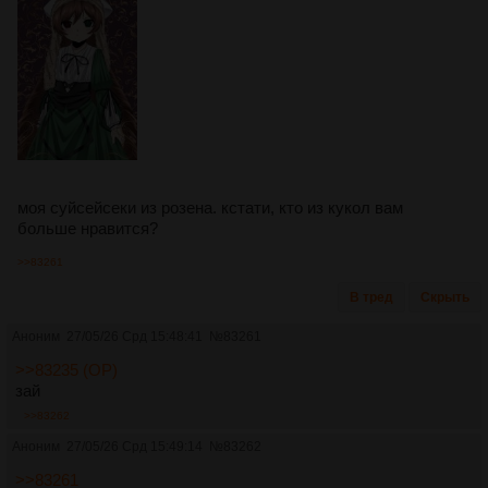
моя суйсейсеки из розена. кстати, кто из кукол вам
больше нравится?
>>83261
В тред
Скрыть
Аноним
27/05/26 Срд 15:48:41
№
83261
>>83235 (OP)
зай
>>83262
Аноним
27/05/26 Срд 15:49:14
№
83262
>>83261