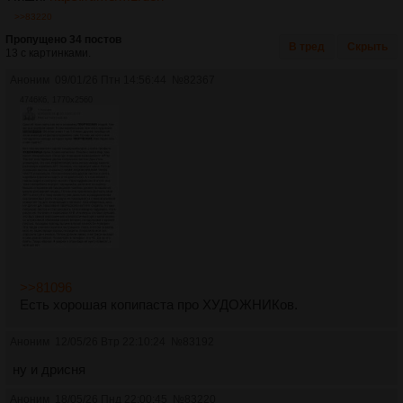
>>83220
Пропущено 34 постов
В тред
Скрыть
13 с картинками.
Аноним
09/01/26 Птн 14:56:44
№
82367
4746Кб, 1770x2560
>>81096
Есть хорошая копипаста про ХУДОЖНИКов.
Аноним
12/05/26 Втр 22:10:24
№
83192
ну и дрисня
Аноним
18/05/26 Пнд 22:00:45
№
83220