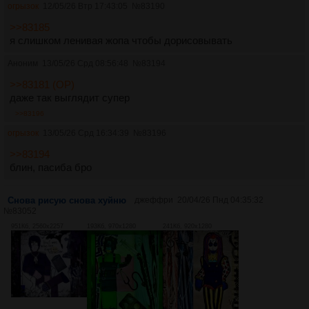
огрызок
12/05/26 Втр 17:43:05
№
83190
>>83185
я слишком ленивая жопа чтобы дорисовывать
Аноним
13/05/26 Срд 08:56:48
№
83194
>>83181 (OP)
даже так выглядит супер
>>83196
огрызок
13/05/26 Срд 16:34:39
№
83196
>>83194
блин, пасиба бро
Снова рисую снова хуйню
джеффри
20/04/26 Пнд 04:35:32
№
83052
951Кб, 2560x2257
193Кб, 970x1280
241Кб, 920x1280