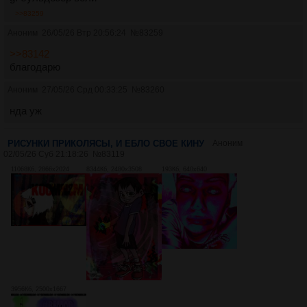
>>83259
Аноним
26/05/26 Втр 20:56:24
№
83259
>>83142
благодарю
Аноним
27/05/26 Срд 00:33:25
№
83260
нда уж
РИСУНКИ ПРИКОЛЯСЫ, И ЕБЛО СВОЕ КИНУ
Аноним
02/05/26 Суб 21:18:26
№
83119
11068Кб, 2866x2024
8344Кб, 2480x3508
193Кб, 640x640
3956Кб, 2500x1667