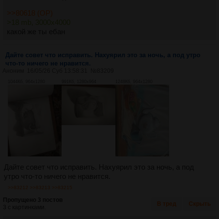
>>80618 (OP)
>18 mb, 3000x4000
какой же ты ебан
Дайте совет что исправить. Нахуярил это за ночь, а под утро
что-то ничего не нравится.
Аноним
16/05/26 Суб 13:58:31
№
83209
1044Кб, 964x1280
991Кб, 1280x964
1248Кб, 964x1280
Дайте совет что исправить. Нахуярил это за ночь, а под
утро что-то ничего не нравится.
>>83212
>>83213
>>83215
Пропущено 3 постов
В тред
Скрыть
3 с картинками.