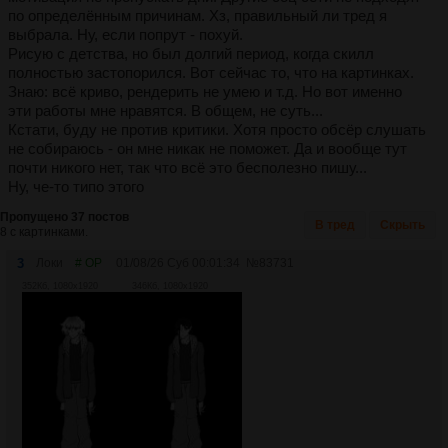
по определённым причинам. Хз, правильный ли тред я
выбрала. Ну, если попрут - похуй.
Рисую с детства, но был долгий период, когда скилл
полностью застопорился. Вот сейчас то, что на картинках.
Знаю: всё криво, рендерить не умею и т.д. Но вот именно
эти работы мне нравятся. В общем, не суть...
Кстати, буду не против критики. Хотя просто обсёр слушать
не собираюсь - он мне никак не поможет. Да и вообще тут
почти никого нет, так что всё это бесполезно пишу...
Ну, че-то типо этого
Пропущено 37 постов
В тред
Скрыть
8 с картинками.
3
Локи
# OP
01/08/26 Суб 00:01:34
№
83731
352Кб, 1080x1920
346Кб, 1080x1920