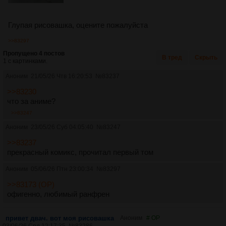
Глупая рисовашка, оцените пожалуйста
>>83297
Пропущено 4 постов
В тред
Скрыть
1 с картинками.
Аноним
21/05/26 Чтв 16:20:53
№
83237
>>83230
что за аниме?
>>83247
Аноним
23/05/26 Суб 04:05:40
№
83247
>>83237
прекрасный комикс, прочитал первый том
Аноним
05/06/26 Птн 23:00:34
№
83297
>>83173 (OP)
офигенно, любимый ранфрен
привет двач. вот моя рисовашка
Аноним
# OP