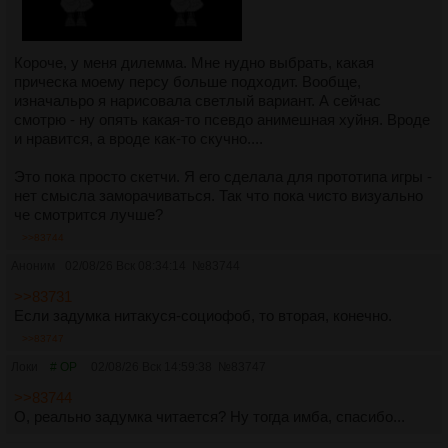
Короче, у меня дилемма. Мне нудно выбрать, какая
прическа моему персу больше подходит. Вообще,
изначальро я нарисовала светлый вариант. А сейчас
смотрю - ну опять какая-то псевдо анимешная хуйня. Вроде
и нравится, а вроде как-то скучно....
Это пока просто скетчи. Я его сделала для прототипа игры -
нет смысла заморачиваться. Так что пока чисто визуально
че смотрится лучше?
>>83744
Аноним
02/08/26 Вск 08:34:14
№
83744
>>83731
Если задумка нитакуся-социофоб, то вторая, конечно.
>>83747
Локи
# OP
02/08/26 Вск 14:59:38
№
83747
>>83744
О, реально задумка читается? Ну тогда имба, спасибо...