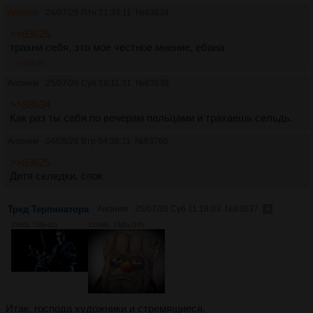
Аноним
24/07/26 Птн 21:33:11
№
83634
>>83625
трахни себя, это мое честное мнение, ебана
>>83639
Аноним
25/07/26 Суб 18:11:31
№
83639
>>83634
Как раз ты себя по вечерам пальцами и трахаешь сельдь.
Аноним
04/08/26 Втр 04:38:11
№
83766
>>83625
Дитя селедки, спок
Тред Терпинатора
Аноним
25/07/26 Суб 11:18:03
№
83637
236Кб, 739x415
1554Кб, 1385x1165
Итак, господа художники и стремящиеся.