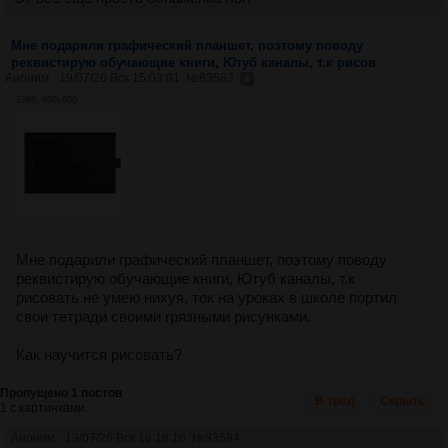
Мне подарили графический планшет, поэтому поводу
реквистирую обучающие книги, Ютуб каналы, т.к рисов
Аноним
19/07/26 Вск 15:03:01
№
83583
32Кб, 600x600
Мне подарили графический планшет, поэтому поводу
реквистирую обучающие книги, Ютуб каналы, т.к
рисовать не умею нихуя, ток на уроках в школе портил
свои тетради своими грязными рисунками.
Как научится рисовать?
Пропущено 1 постов
В тред
Скрыть
1 с картинками.
Аноним
19/07/26 Вск 16:18:16
№
83584