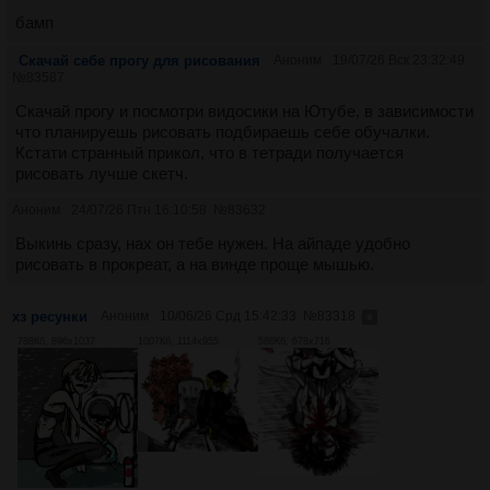
бамп
Скачай себе прогу для рисования
Аноним
19/07/26 Вск 23:32:49
№
83587
Скачай прогу и посмотри видосики на Ютубе, в зависимости
что планируешь рисовать подбираешь себе обучалки.
Кстати странный прикол, что в тетради получается
рисовать лучше скетч.
Аноним
24/07/26 Птн 16:10:58
№
83632
Выкинь сразу, нах он тебе нужен. На айпаде удобно
рисовать в прокреат, а на винде проще мышью.
хз ресунки
Аноним
10/06/26 Срд 15:42:33
№
83318
788Кб, 896x1037
1007Кб, 1114x955
586Кб, 678x716