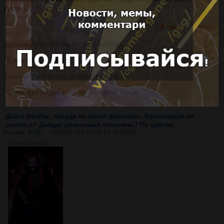
рисую.
В тред
Скрыть
Болгарка
14/05/26 Чтв 09:38:50
№
83197
Блин это оч круто
Аноним
15/05/26 Птн 10:39:05
№
83205
О да, выглядит красиво, люблю такое
Дайте фитбек, покуда не начал финалить. Композиция не
сыпится? Дилдак резиновый поменять? По цветам
Аноним
# OP
14/05/26 Чтв 17:28:10
№
83201
7034Кб, 2832x4328