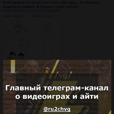
Всем здоров кто читает этот пост.. Или тред... Не знаю как
правильно назвать. В общем я очень люблю
Аноним
08/05/26 Птн 18:50:16
№
83162
849Кб, 1449x2153
1414Кб, 2918x4137
Всем здоров кто читает этот пост.. Или тред... Не знаю как
правильно назвать. В общем я очень люблю рисовать и все
такое особенно в 2д стиле. Но ещё я так же умею рисовать
и в реализме
Хм... Даже не знаю что написать то такого... О. Точняк. Я
ещё веду свой тгк где выкладываю во основном своё
творчество. Оно довольно приличное. Да есть порой
пошлость но она в меру. Если ому то будет интересно
наблюдать за моим тгк то я не против. MisterRibka6 это
название перехода. Вот два скетча для примера как я