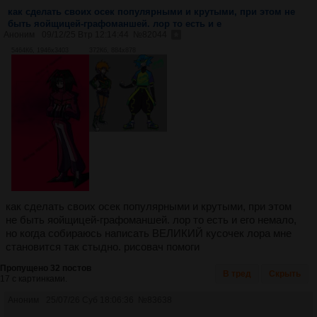
как сделать своих осек популярными и крутыми, при этом не
быть яойщицей-графоманшей. лор то есть и е
Аноним
09/12/25 Втр 12:14:44
№
82044
5464Кб, 1946x3403
372Кб, 884x878
как сделать своих осек популярными и крутыми, при этом
не быть яойщицей-графоманшей. лор то есть и его немало,
но когда собираюсь написать ВЕЛИКИЙ кусочек лора мне
становится так стыдно. рисовач помоги
Пропущено 32 постов
В тред
Скрыть
17 с картинками.
Аноним
25/07/26 Суб 18:06:36
№
83638