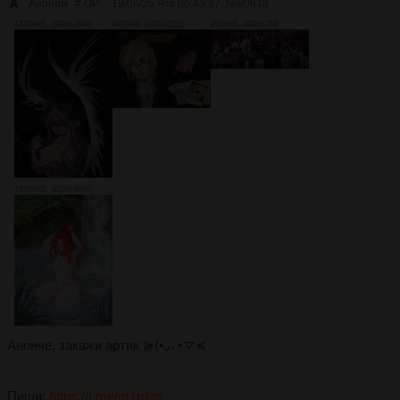
А
Аноним
# OP
19/06/25 Чтв 06:43:37
№
80618
12356Кб, 1920x2880
4650Кб, 1920x1536
2618Кб, 1920x768
18084Кб, 3000x4000
Анонче, закажи артик ≽(•⩊ •マ≼
Пиши:
https://t.me/m1rden