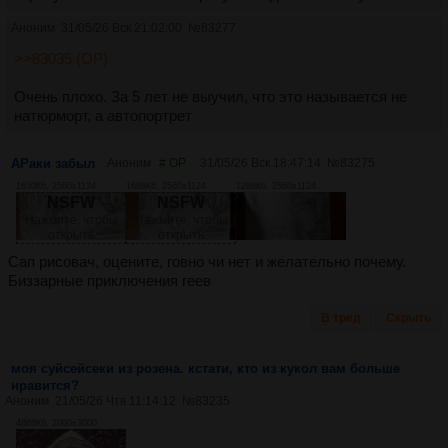
Аноним
31/05/26 Вск 21:02:00
№
83277
>>83035 (OP)
Очень плохо. За 5 лет не выучил, что это называется не
натюрморт, а автопортрет
АРаки забыл
Аноним
# OP
31/05/26 Вск 18:47:14
№
83275
1630Кб, 2560x1124
1688Кб, 2560x1124
1288Кб, 2560x1124
NSFW
NSFW
Нажмите, чтобы
Нажмите, чтобы
открыть
открыть
Сап рисовач, оцените, говно чи нет и желательно почему.
Биззарные приключения геев
В тред
Скрыть
моя суйсейсеки из розена. кстати, кто из кукол вам больше
нравится?
Аноним
21/05/26 Чтв 11:14:12
№
83235
4868Кб, 2000x3000