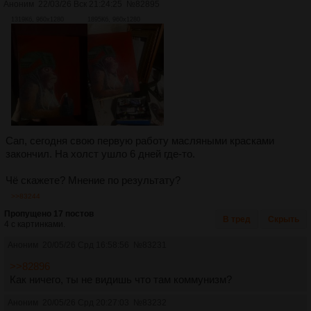
Аноним
22/03/26 Вск 21:24:25
№
82895
1319Кб, 960x1280
1895Кб, 960x1280
Сап, сегодня свою первую работу масляными красками
закончил. На холст ушло 6 дней где-то.
Чё скажете? Мнение по результату?
>>83244
Пропущено 17 постов
В тред
Скрыть
4 с картинками.
Аноним
20/05/26 Срд 16:58:56
№
83231
>>82896
Как ничего, ты не видишь что там коммунизм?
Аноним
20/05/26 Срд 20:27:03
№
83232