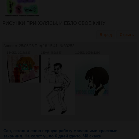
РИСУНКИ ПРИКОЛЯСЫ, И ЕБЛО СВОЕ КИНУ
В тред
Скрыть
Аноним
25/05/26 Пнд 18:15:41
№
83253
1440Кб, 1017x837
139Кб, 482x847
1126Кб, 1053x1280
Сап, сегодня свою первую работу масляными красками
закончил. На холст ушло 6 дней где-то. Чё скаже