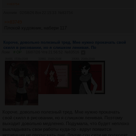
>>83754
Аноним
02/08/26 Вск 22:15:33
№
83754
>>83749
Плохой художник, набери 117
Короче, довольно полезный тред. Мне нужно прокачать свой
скилл в рисовании, но я слишком ленивая. По
Локи
# OP
16/07/26 Чтв 21:56:52
№
83516
364Кб, 1536x2048
328Кб, 2048x2048
290Кб, 2048x2048
Короче, довольно полезный тред. Мне нужно прокачать
свой скилл в рисовании, но я слишком ленивая. Поэтому
выходит довольно медленно. Подумала, что будет неплохо
выкладывать свои работы куда-то - вдруг появится
мотивация не пропускать дни. Другие соц сети не подходят