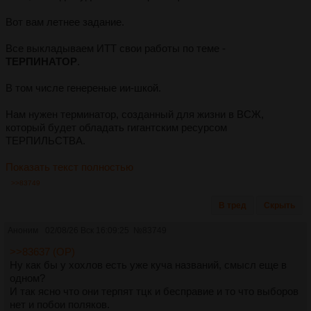
Вот вам летнее задание.
Все выкладываем ИТТ свои работы по теме -
ТЕРПИНАТОР
.
В том числе генереные ии-шкой.
Нам нужен терминатор, созданный для жизни в ВСЖ,
который будет обладать гигантским ресурсом
ТЕРПИЛЬСТВА.
Показать текст полностью
>>83749
В тред
Скрыть
Аноним
02/08/26 Вск 16:09:25
№
83749
>>83637 (OP)
Ну как бы у хохлов есть уже куча названий, смысл еще в
одном?
И так ясно что они терпят тцк и бесправие и то что выборов
нет и побои поляков.