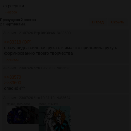
хз ресунки
>>83600
Пропущено 2 постов
В тред
Скрыть
2 с картинками.
Аноним
21/07/26 Втр 08:30:46
№
83600
>>83318 (OP)
сразу видна сильная рука отчима что приложила руку к
формированию твоего творчества
>>83623
Аноним
23/07/26 Чтв 19:23:03
№
83623
>>83579
>>83600
спасиби^^
Аноним
23/07/26 Чтв 19:31:13
№
83624
2119Кб, 1885x1080
808Кб, 819x935