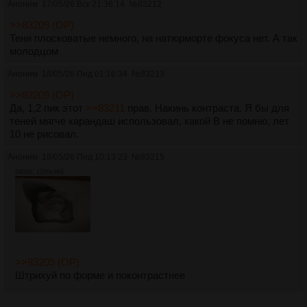
Аноним
17/05/26 Вск 21:36:14
№
83212
>>83209 (OP)
Тени плосковатые немного, на натюрморте фокуса нет. А так
молодцом
Аноним
18/05/26 Пнд 01:16:34
№
83213
>>83209 (OP)
Да, 1,2 пик этот
>>83211
прав. Накинь контраста. Я бы для
теней мягче карандаш использовал, какой B не помню, лет
10 не рисовал.
Аноним
18/05/26 Пнд 10:13:23
№
83215
940Кб, 1280x964
>>83209 (OP)
Штрихуй по форме и поконтрастнее