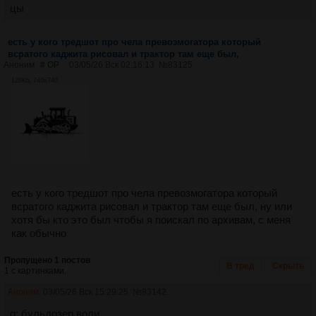
цы
есть у кого тредшот про чела превозмогатора который
всратого каджита рисовал и трактор там еще был,
Аноним
# OP
03/05/26 Вск 02:16:13
№
83125
128Кб, 740x740
есть у кого тредшот про чела превозмогатора который
всратого каджита рисовал и трактор там еще был, ну или
хотя бы кто это был чтобы я поискал по архивам, с меня
как обычно
Пропущено 1 постов
В тред
Скрыть
1 с картинками.
Аноним
03/05/26 Вск 15:29:25
№
83142
g: бульдозер воли