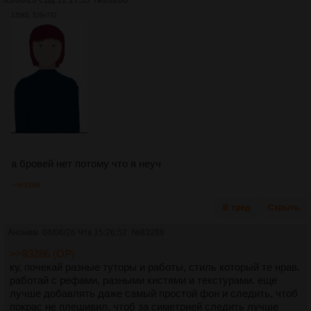
03/06/26 Срд 12:17:35
№
83286
135Кб, 526x782
а бровей нет потому что я неуч
>>83288
В тред
Скрыть
Аноним
04/06/26 Чтв 15:26:52
№
83288
>>83286 (OP)
ку, почекай разные туторы и работы, стиль который те нрав.
работай с рефами, разными кистями и текстурами. еще
лучше добавлять даже самый простой фон и следить, чтоб
покрас не плешивил. чтоб за симетрией следить лучше