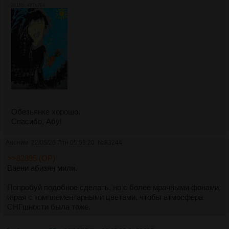
261Кб, 487x704
Обезьянке хорошо.
Спасибо, Абу!
Аноним
22/05/26 Птн 05:59:20
№
83244
>>82895 (OP)
Ваени абизян мили.
Попробуй подобное сделать, но с более мрачными фонами,
играя с комплементарными цветами, чтобы атмосфера
СНГшности была тоже.