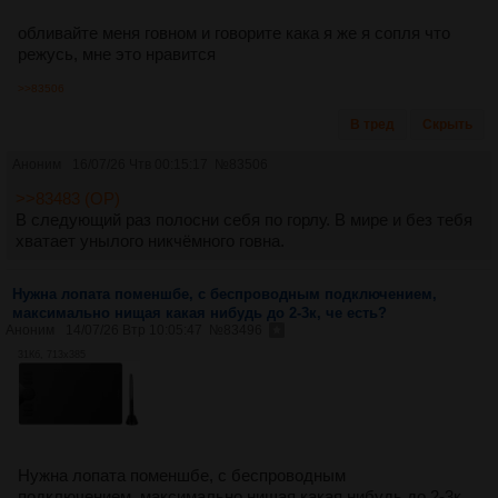
обливайте меня говном и говорите кака я же я сопля что
режусь, мне это нравится
>>83506
В тред
Скрыть
Аноним
16/07/26 Чтв 00:15:17
№
83506
>>83483 (OP)
В следующий раз полосни себя по горлу. В мире и без тебя
хватает унылого никчёмного говна.
Нужна лопата поменшбе, с беспроводным подключением,
максимально нищая какая нибудь до 2-3к, че есть?
Аноним
14/07/26 Втр 10:05:47
№
83496
31Кб, 713x385
Нужна лопата поменшбе, с беспроводным
подключением, максимально нищая какая нибудь до 2-3к,