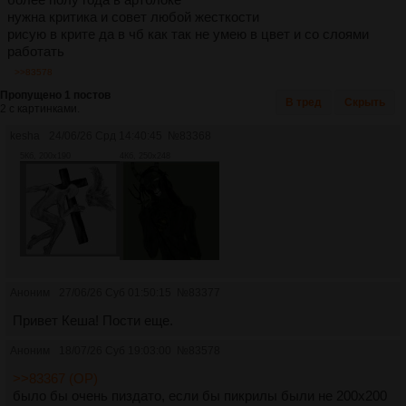
нужна критика и совет любой жесткости
рисую в крите да в чб как так не умею в цвет и со слоями
работать
>>83578
Пропущено 1 постов
В тред
Скрыть
2 с картинками.
kesha
24/06/26 Срд 14:40:45
№
83368
5Кб, 200x190
4Кб, 250x248
Аноним
27/06/26 Суб 01:50:15
№
83377
Привет Кеша! Пости еще.
Аноним
18/07/26 Суб 19:03:00
№
83578
>>83367 (OP)
было бы очень пиздато, если бы пикрилы были не 200х200