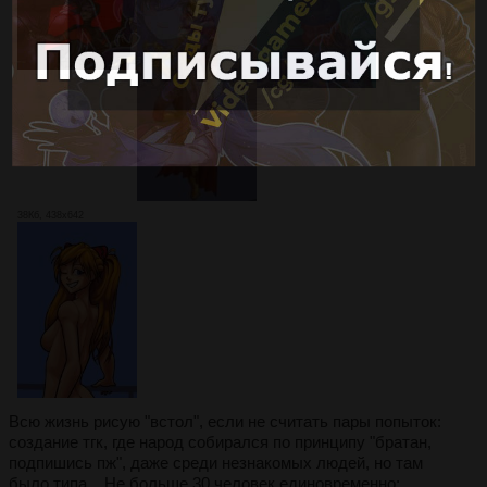
38Кб, 438x642
Всю жизнь рисую "встол", если не считать пары попыток:
создание тгк, где народ собирался по принципу "братан,
подпишись пж", даже среди незнакомых людей, но там
было типа... Не больше 30 человек единовременно;