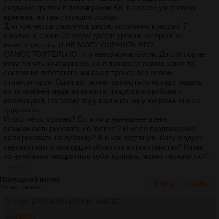
создание группы в богомерзком ВК, в совсем уж древние
времена, но там ситуация схожая.
Для контекста: самоучка, рисую осознанно класса с 7
школки. К своим 20 годам достиг уровня, который вы
можете видеть. И НЕ МОГУ ОЦЕНИТЬ ЕГО
САМОСТОЯТЕЛЬНО, что невозможно бесит. До сих пор не
могу понять зачем рисую, но в процессе ловлю какое то
состояние тибетского монаха в трансе без всяких
стимуляторов. Один арт может затянуться на пару недель
из за крайней медитативности процесса и проблем с
мотивацией. По этому пару картинок кину кусками, они не
доделаны.
Итого: чё по уровню? Есть ли в нынешнее время
возможность рисовать не "встол"? И чё по продвижению
если рисовать на публику? А и как подтянуть базу в вдухе
перспективы и пропорций объектов в пространстве? Какие
то не ебаные квадратные кубы хуярить, может техники яхз?
>>83552
Пропущено 8 постов
В тред
Скрыть
4 с картинками.
Аноним
17/07/26 Птн 16:59:16
№
83552
>>83523