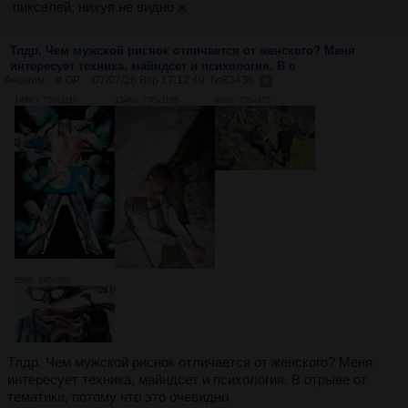
пикселей, нихуя не видно ж
Тлдр. Чем мужской риснок отличается от женского? Меня
интересует техника, майндсет и психология. В о
Аноним
# OP
07/07/26 Втр 17:12:49
№
83436
149Кб, 736x1116
134Кб, 736x1188
95Кб, 736x472
55Кб, 640x360
Тлдр. Чем мужской риснок отличается от женского? Меня
интересует техника, майндсет и психология. В отрыве от
тематики, потому что это очевидно