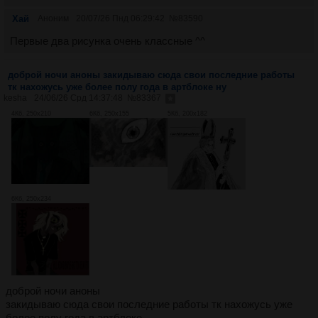
Хай
Аноним
20/07/26 Пнд 06:29:42
№
83590
Первые два рисунка очень классные ^^
доброй ночи аноны закидываю сюда свои последние работы
тк нахожусь уже более полу года в артблоке ну
kesha
24/06/26 Срд 14:37:48
№
83367
4Кб, 250x210
6Кб, 250x155
5Кб, 200x182
6Кб, 250x234
доброй ночи аноны
закидываю сюда свои последние работы тк нахожусь уже
более полу года в артблоке