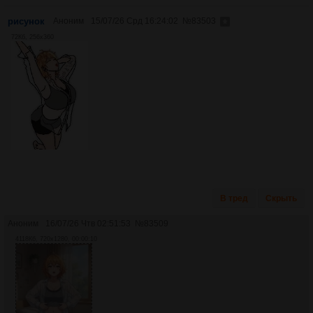
рисунок
Аноним
15/07/26 Срд 16:24:02
№
83503
72Кб, 256x360
В тред
Скрыть
Аноним
16/07/26 Чтв 02:51:53
№
83509
4118Кб, 720x1280, 00:00:10