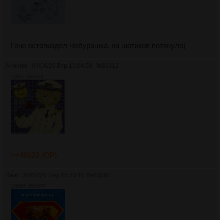
Гене остопиздел Чебурашка, на шотиков потянуло)
Аноним
09/06/26 Втр 13:04:50
№
83312
155Кб, 640x640
>>48622 (OP)
Real
20/07/26 Пнд 18:53:11
№
83597
1381Кб, 857x977