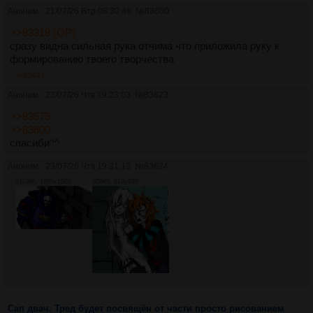
Аноним
21/07/26 Втр 08:30:46
№
83600
>>83318 (OP)
сразу видна сильная рука отчима что приложила руку к
формированию твоего творчества
>>83623
Аноним
23/07/26 Чтв 19:23:03
№
83623
>>83579
>>83600
спасиби^^
Аноним
23/07/26 Чтв 19:31:13
№
83624
2119Кб, 1885x1080
808Кб, 819x935
Сап двач. Тред будет посвящён от части просто рисованием