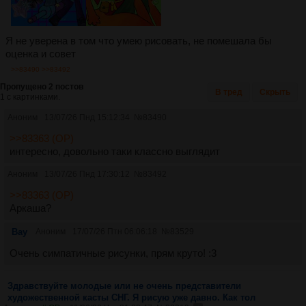
Я не уверена в том что умею рисовать, не помешала бы
оценка и совет
>>83490
>>83492
Пропущено 2 постов
В тред
Скрыть
1 с картинками.
Аноним
13/07/26 Пнд 15:12:34
№
83490
>>83363 (OP)
интересно, довольно таки классно выглядит
Аноним
13/07/26 Пнд 17:30:12
№
83492
>>83363 (OP)
Аркаша?
Вау
Аноним
17/07/26 Птн 06:06:18
№
83529
Очень симпатичные рисунки, прям круто! :3
Здравствуйте молодые или не очень представители
художественной касты СНГ. Я рисую уже давно. Как тол