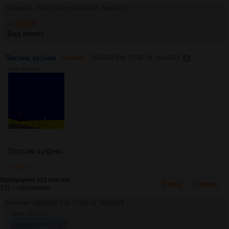
Спасибо
21/07/26 Втр 09:36:04
№
83601
>>83598
Вид имеет.
Постим ху@ню
Аноним
16/06/20 Втр 23:30:24
№
48622
16Кб, 400x400
Постим ху@ню
>>83312
Пропущено 315 постов
В тред
Скрыть
192 с картинками.
Аноним
06/06/26 Суб 17:38:42
№
83299
664Кб, 1152x752