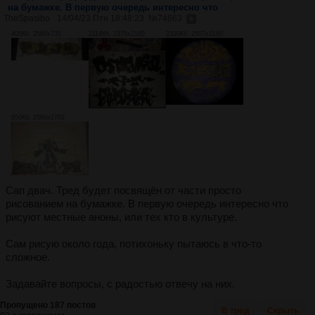
на бумажке. В первую очередь интересно что
TheSpasibo
14/04/23 Птн 18:48:23
№
74663
405Кб, 2560x735
2114Кб, 2375x2160
2330Кб, 2507x2160
850Кб, 2560x1762
Сап двач. Тред будет посвящён от части просто
рисованием на бумажке. В первую очередь интересно что
рисуют местные аноны, или тех кто в культуре.
Сам рисую около года, потихоньку пытаюсь в что-то
сложное.
Задавайте вопросы, с радостью отвечу на них.
Пропущено 187 постов
В тред
Скрыть