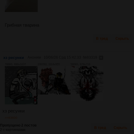
Грибная тварина
В тред
Скрыть
хз ресунки
Аноним
10/06/26 Срд 15:42:33
№
83318
788Кб, 896x1037
1007Кб, 1114x955
586Кб, 678x716
хз ресунки
>>83600
Пропущено 2 постов
В тред
Скрыть
2 с картинками.