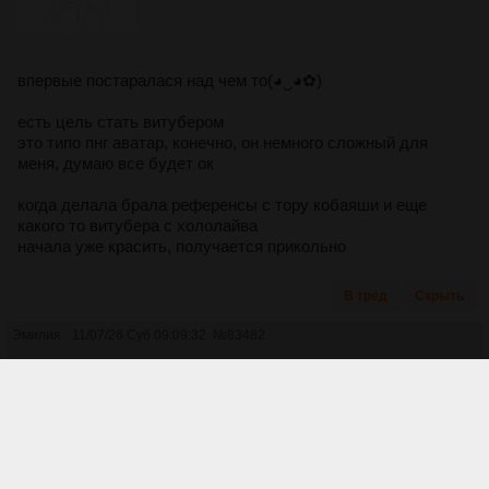
впервые постаралася над чем то(◕‿◕✿)
есть цель стать витубером
это типо пнг аватар, конечно, он немного сложный для
меня, думаю все будет ок
когда делала брала референсы с тору кобаяши и еще
какого то витубера с хололайва
начала уже красить, получается прикольно
В тред
Скрыть
Эмилия
11/07/26 Суб 09:09:32
№
83482
Имбуля! А есть у вас тгк или что то тип того?
странного художника тред
Аноним
29/03/25 Суб 23:44:34
№
79843
4671Кб, 2244x3088
15960Кб, 7019x5100
14006Кб, 7019x5100