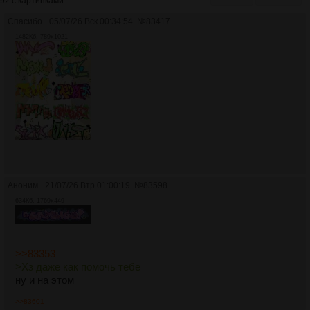
92 с картинками.
Спасибо
05/07/26 Вск 00:34:54
№
83417
1482Кб, 789x1021
Аноним
21/07/26 Втр 01:00:19
№
83598
634Кб, 1769x449
>>83353
>Хз даже как помочь тебе
ну и на этом
>>83601