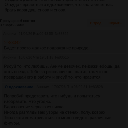
Откуда черпаете это вдохновение, что заставляет вас
брать карандаш снова и снова.
Пропущено 6 постов
В тред
Скрыть
3 с картинками.
Аноним
21/06/26 Вск 09:43:55
№
83355
>>83342
Будет просто жалкое подражание природе...
Аноним
16/07/26 Чтв 19:51:18
№
83515
Рисуй то, что любишь. Аниме девочек, пейзажи ебошь, да
хоть поезда. Тебе за рисование не платят, так что не
превращай его в работу и рисуй то, что нравится
О вдохновение
Аноним
17/07/26 Птн 06:02:31
№
83528
Попробуй представить что нибудь и попытаться
изобразить. Что угодно.
Вдохновение черпаю из пивка.
Иногда разглядываю узоры на стенах, полу, коврах.
Типа если всматриваться то можно видеть различные
фигуры.