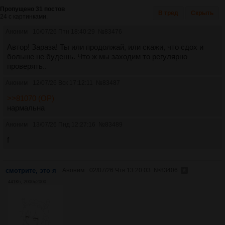
Пропущено 31 постов
В тред
Скрыть
24 с картинками.
Аноним
10/07/26 Птн 18:40:29
№
83476
Автор! Зараза! Ты или продолжай, или скажи, что сдох и
больше не будешь. Что ж мы заходим то регулярно
проверять..
Аноним
12/07/26 Вск 17:12:11
№
83487
>>81070 (OP)
нармальна
Аноним
13/07/26 Пнд 12:27:16
№
83489
f
смотрите, это я
Аноним
02/07/26 Чтв 13:20:03
№
83406
441Кб, 2000x2000