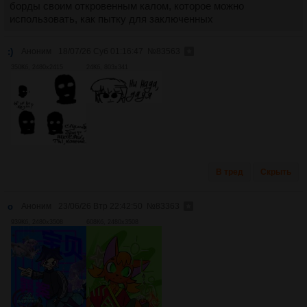
борды своим откровенным калом, которое можно
использовать, как пытку для заключенных
:)
Аноним
18/07/26 Суб 01:16:47
№
83563
350Кб, 2480x2415
24Кб, 803x341
В тред
Скрыть
o
Аноним
23/06/26 Втр 22:42:50
№
83363
939Кб, 2480x3508
608Кб, 2480x3508