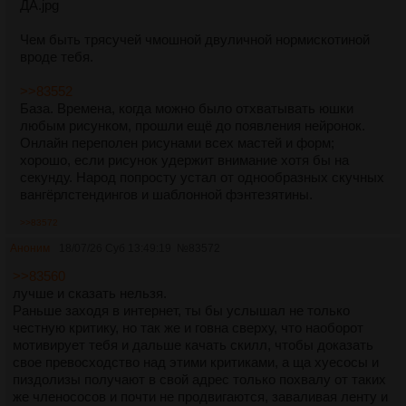
ДА.jpg
Чем быть трясучей чмошной двуличной нормискотиной
вроде тебя.
>>83552
База. Времена, когда можно было отхватывать юшки
любым рисунком, прошли ещё до появления нейронок.
Онлайн переполен рисунами всех мастей и форм;
хорошо, если рисунок удержит внимание хотя бы на
секунду. Народ попросту устал от однообразных скучных
вангёрлстендингов и шаблонной фэнтезятины.
>>83572
Аноним
18/07/26 Суб 13:49:19
№
83572
>>83560
лучше и сказать нельзя.
Раньше заходя в интернет, ты бы услышал не только
честную критику, но так же и говна сверху, что наоборот
мотивирует тебя и дальше качать скилл, чтобы доказать
свое превосходство над этими критиками, а ща хуесосы и
пиздолизы получают в свой адрес только похвалу от таких
же членососов и почти не продвигаются, заваливая ленту и