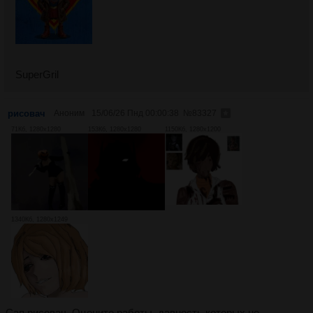
SuperGril
рисовач
Аноним
15/06/26 Пнд 00:00:38
№
83327
71Кб, 1280x1280
153Кб, 1280x1280
1150Кб, 1280x1200
1340Кб, 1280x1249
Сап рисовач. Оцените работы, давность которых не