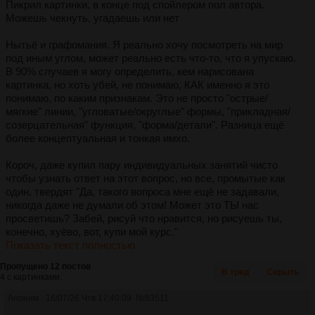
Пикрил картинки, в конце под спойлером пол автора.
Можешь чекнуть, угадаешь или нет
Нытьё и графомания. Я реально хочу посмотреть на мир
под иным углом, может реально есть что-то, что я упускаю.
В 90% случаев я могу определить, кем нарисована
картинка, но хоть убей, не понимаю, КАК именно я это
понимаю, по каким признакам. Это не просто "острые/
мягкие" линии, "угловатые/округлые" формы, "прикладная/
созерцательная" функция, "форма/детали". Разница ещё
более концептуальная и тонкая имхо.
Короч, даже купил пару индивидуальных занятий чисто
чтобы узнать ответ на этот вопрос, но все, промытые как
один, твердят "Да, такого вопроса мне ещё не задавали,
никогда даже не думали об этом! Может это ТЫ нас
просветишь? Забей, рисуй что нравится, но рисуешь ты,
конечно, хуёво, вот, купи мой курс."
Показать текст полностью
Пропущено 12 постов
В тред
Скрыть
4 с картинками.
Аноним
16/07/26 Чтв 17:40:09
№
83511