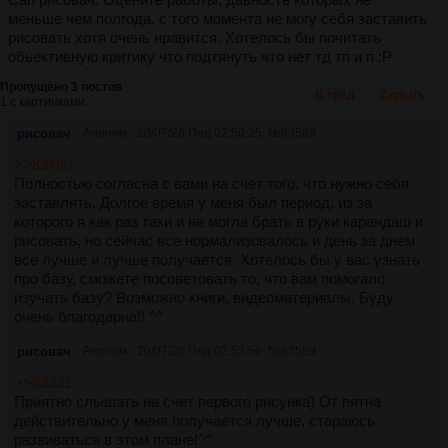
меньше чем полгода, с того момента не могу себя заставить
рисовать хотя очень нравится. Хотелось бы почитать
обьективную критику что подтянуть что нет тд тп и п :Р
Пропущено 3 постов
В тред
Скрыть
1 с картинками.
рисовач
Аноним
20/07/26 Пнд 02:50:25
№
83588
>>83460
Полностью согласна с вами на счет того, что нужно себя
заставлять. Долгое время у меня был период, из за
которого я как раз таки и не могла брать в руки карандаш и
рисовать, но сейчас все нормализовалось и день за днем
все лучше и лучше получается. Хотелось бы у вас узнать
про базу, сможете посоветовать то, что вам помогало
изучать базу? Возможно книги, видеоматериалы. Буду
очень благодарна!! ^^
рисовач
Аноним
20/07/26 Пнд 02:53:56
№
83589
>>83331
Приятно слышать на счет первого рисунка) От пятна
действительно у меня получается лучше, стараюсь
развиваться в этом плане!^^