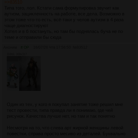
>>83510
Типа того, лол. Кстати сама формулировка звучит как
аутизм, зацикленность на работе, все дела. Возможно в
этом тоже что-то есть, всё-таки у челов аутизм в 4 раза
чаще диагностируют
Хотел и в б постануть, но там бы поднялась буча не по
теме и отправили бы сюда
Аноним
# OP
16/07/26 Чтв 17:56:50
№
83512
116Кб, 309x317
Один из тех, у кого я покупал занятие тоже решил мне
тест провести, типа правда ли я понимаю, где чей
рисунок. Качества лучше нет, но там и так понятно
Несмотря на то, что слева арт жирной женщины левой
повестки, справа просто месиво из деталей. Буквально