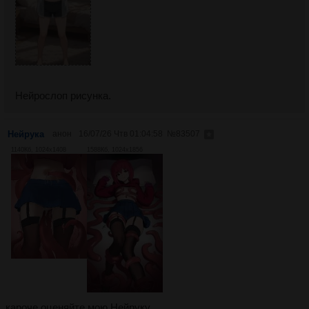
Нейрослоп рисунка.
Нейрука
анон
16/07/26 Чтв 01:04:58
№
83507
1140Кб, 1024x1408
1588Кб, 1024x1856
кароче оценяйте мою Нейруку