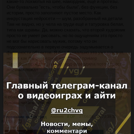
какие-то лохмотья на шее, намордник, ещё и протезы.
Они буквально "есть, чтобы были", без функции, без
истории, просто заполняют пустое место. Как
инкрустация нейросети — шум, разобранный на детали
Там не видно, но у чела на груди ещё и татуровка белая,
типа как шрамы. Да, можно сказать, что второй художник
просто не умеет рисовать, но по ощущениям это просто
не мог бы нарисовать мужик, потому что он
подсознательно в первую очередь задумывается о
физичности объектов. Я бля буквально это уже говорил,
но вот как бы очередной наглядный пример
"Тест был пройден", а курсовод-разводила потом прост
плечами пожал
Аноним
# OP
18/07/26 Суб 14:56:19
№
83576
Бля, сколько там малолетних вниманиеблядей по-набежало
я ебал... Хоть бы одна ответила или подумала. Но видать
буковы читать сложно
Рисования встол тред
Аноним
# OP
27/06/26 Суб 20:39:32
№
83380
15Кб, 450x320
23Кб, 400x724
19Кб, 631x547