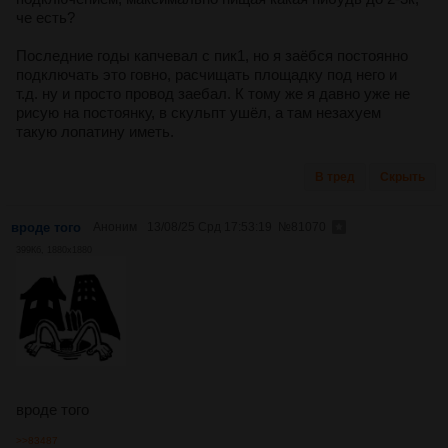
че есть?
Последние годы капчевал с пик1, но я заёбся постоянно
подключать это говно, расчищать площадку под него и
т.д. ну и просто провод заебал. К тому же я давно уже не
рисую на постоянку, в скульпт ушёл, а там незахуем
такую лопатину иметь.
В тред
Скрыть
вроде того
Аноним
13/08/25 Срд 17:53:19
№
81070
399Кб, 1880x1880
вроде того
>>83487