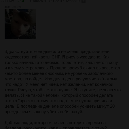
Аноним
# OP
11/06/26 Чтв 21:28:47
№
83319
46Кб, 736x698
Здравствуйте молодые или не очень представители
художественной касты СНГ. Я рисую уже давно. Как
только начинал это дерьмо, горел этим, знал чего я хочу
и к чему я стремлюсь. Прошло времяб скилл вырос, стал
кем-то более менее сносным, не уровень заоблачного
мастера, но сойдет. Изо дня в день рисую чисто "потому
что надо". У меня нет идеи, нет желаний, нет конечной
точки. Рисую, чтобы стать лучше. Я в тупике, не знаю что
делать. Я не такой человек, который способен делать
что-то "просто потому что надо", мне нужна причина и
цель. В последние дни еле способен усидеть минут 20
прежде чем я захочу убить себя нахуй.
Добрые люди, которым не лень потерять время на
бездаря, расскажите: как вы справляетесь с этим?