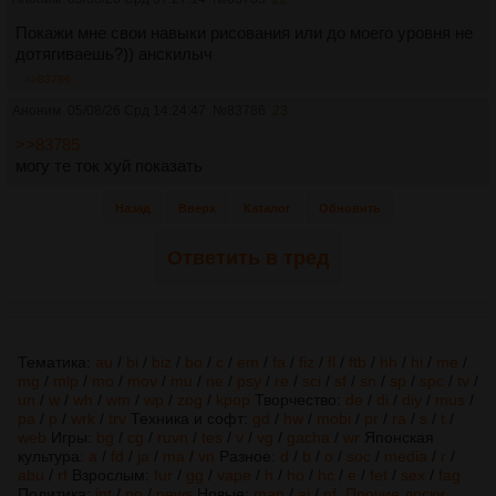
Покажи мне свои навыки рисования или до моего уровня не
дотягиваешь?)) анскилыч
>>83786
Аноним
05/08/26 Срд 14:24:47
№
83786
23
>>83785
могу те ток хуй показать
Назад
Вверх
Каталог
Обновить
Ответить в тред
Тематика:
au
/
bi
/
biz
/
bo
/
c
/
em
/
fa
/
fiz
/
fl
/
ftb
/
hh
/
hi
/
me
/
mg
/
mlp
/
mo
/
mov
/
mu
/
ne
/
psy
/
re
/
sci
/
sf
/
sn
/
sp
/
spc
/
tv
/
un
/
w
/
wh
/
wm
/
wp
/
zog
/
kpop
Творчество:
de
/
di
/
diy
/
mus
/
pa
/
p
/
wrk
/
trv
Техника и софт:
gd
/
hw
/
mobi
/
pr
/
ra
/
s
/
t
/
web
Игры:
bg
/
cg
/
ruvn
/
tes
/
v
/
vg
/
gacha
/
wr
Японская
культура:
a
/
fd
/
ja
/
ma
/
vn
Разное:
d
/
b
/
o
/
soc
/
media
/
r
/
abu
/
rf
Взрослым:
fur
/
gg
/
vape
/
h
/
ho
/
hc
/
e
/
fet
/
sex
/
fag
Политика:
int
/
po
/
news
Новые:
man
/
ai
/
nf
Прочие доски