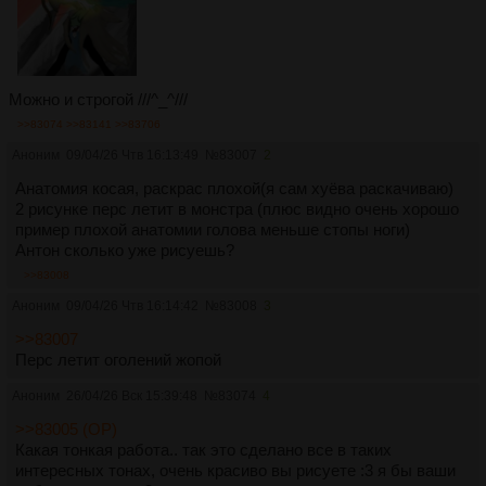
Можно и строгой ///^_^///
>>83074
>>83141
>>83706
Аноним
09/04/26 Чтв 16:13:49
№
83007
2
Анатомия косая, раскрас плохой(я сам хуёва раскачиваю)
2 рисунке перс летит в монстра (плюс видно очень хорошо
пример плохой анатомии голова меньше стопы ноги)
Антон сколько уже рисуешь?
>>83008
Аноним
09/04/26 Чтв 16:14:42
№
83008
3
>>83007
Перс летит оголений жопой
Аноним
26/04/26 Вск 15:39:48
№
83074
4
>>83005 (OP)
Какая тонкая работа.. так это сделано все в таких
интересных тонах, очень красиво вы рисуете :3 я бы ваши