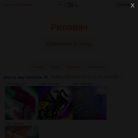
Главная
Настройки
Загружено
Рисовач
Ответить в тред
Назад
Вниз
Каталог
Обновить
Дароу, жду критики :D
Nyfrost
09/04/26 Чтв 15:42:09
№
83005
1
162Кб, 894x894
146Кб, 894x894
88Кб, 894x894
73Кб, 894x894