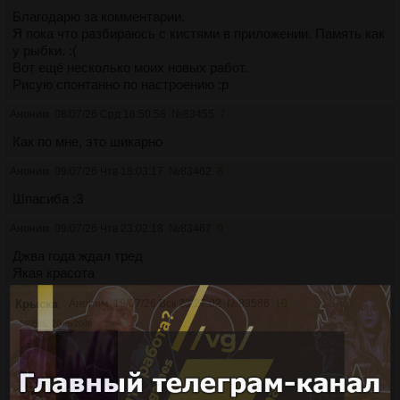
Благодарю за комментарии.
Я пока что разбираюсь с кистями в приложении. Память как
у рыбки. :(
Вот ещё несколько моих новых работ.
Рисую спонтанно по настроению :p
Аноним
08/07/26 Срд 16:50:58
№
83455
7
Как по мне, это шикарно
Аноним
09/07/26 Чтв 18:03:17
№
83462
8
Шпасиба :3
Аноним
09/07/26 Чтв 23:02:18
№
83467
9
Джва года ждал тред
Якая красота
Крыска
Аноним
19/07/26 Вск 23:27:02
№
83586
10
5595Кб, 2048x2048