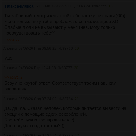
Плакса-клякса
Аноним
03/08/26 Пнд 00:43:24
№
83755
18
Ты забавный, смотри кислотой себе глотку не спали )00))
Ясно только шо у тебя проблема с социализацией XD
Слабые люди не вызывают у меня гнев, могу только
посочувствовать тебе^^
>>83777
Аноним
03/08/26 Пнд 08:56:22
№
83760
19
мдэ
Аноним
04/08/26 Втр 12:41:38
№
83777
20
>>83755
Безумно крутой ответ. Соответствует твоим навыкам
рисования...
Аноним
05/08/26 Срд 07:24:02
№
83784
21
Да, да, да. Сказал человек, который пытается вывести на
эмоции с помощью едких оскорблений.
Бро тебе нужно тренироваться. :)
Долго думал над ответом? ))
Аноним
05/08/26 Срд 07:27:14
№
83785
22