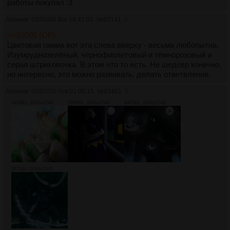
работы покупал :3
Аноним
03/05/26 Вск 14:41:03
№
83141
5
>>83005 (OP)
Цветовая гамма вот эта слева вверху - весьма любопытна.
Изумруднозелёный, чёрнофиолетовый и тёмнорозовый и
серая штриховочка. В этом что то есть. Не шедевр конечно,
но интересно, это можно развивать, делать ответвления.
Аноним
02/07/26 Чтв 01:08:15
№
83401
6
4434Кб, 2048x2048
3655Кб, 2048x2048
4475Кб, 2048x2048
5571Кб, 2048x2048