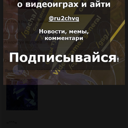
:3 типа рыцарь наёмник
Аноним
20/07/26 Пнд 08:48:34
№
83591
11
А нарисуй ящерика
Ящерка
Аноним
20/07/26 Пнд 10:33:53
№
83592
12
Окай, нарисую :3
Ящерка
Аноним
30/07/26 Чтв 20:24:08
№
83705
13
4053Кб, 2048x2048
=^°^=