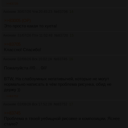
>>83720
Аноним
30/07/26 Чтв 20:45:23
№
83706
14
>>83005 (OP)
Это просто какая то хуета!
Аноним
31/07/26 Птн 11:02:48
№
83720
15
>>83705
Классно! Спасибо!
Аноним
02/08/26 Вск 10:02:18
№
83745
16
Пожалуйста ///0 . . 0///
BTW, На слабоумных негативычей, которые не могут
нормально написать в чём проблема рисунка, обид не
держу ))
>>83752
Аноним
02/08/26 Вск 17:52:28
№
83752
17
>>83745
Проблема в твоей уебищной рисовке и композиции. Яснее
стало?