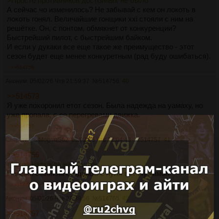
>Просто противников достойных не было
А сейчас чо изменилось? Не забывай с кем он локоть в
локоть гонял. Величайшие гонщики xxi стояли с ним на
решётке. Он, с понтом, обмякнет от конкуренции?
Быстрейший пилот, с быстрейшим байком.
И если у дукаки все еще такое же преимущество - этот
сезон будет еще менее конкуретным (рад буду ошибаться).
>>514756
Аноним
05/02/26 Чтв 21:59:37
№
514756
40
>>514573
Я уже похоронил етот сезон. Была надежда на уамаху, но
уже пропала, с ее перегревами движка.
>>514757
Сварщик
!8/Mogmz562
05/02/26 Чтв 22:04:43
№
514757
41
>>514756
>Была надежда на уамаху
Первый сезон на созданом с нуля в4? Ну камон.
>>514765
>>514788
>>514799
Аноним
05/02/26 Чтв 22:39:56
№
514765
42
>>514757