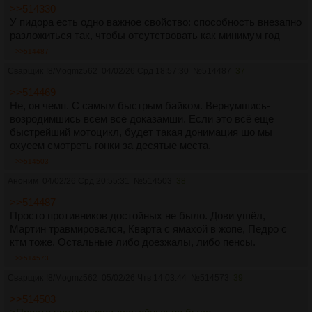
>>514330
У пидора есть одно важное свойство: способность внезапно
разложиться так, чтобы отсутствовать как минимум год
>>514487
Сварщик
!8/Mogmz562
04/02/26 Срд 18:57:30
№
514487
37
>>514469
Не, он чемп. С самым быстрым байком. Вернумшись-
возродимшись всем всё доказамши. Если это всё еще
быстрейший мотоцикл, будет такая донимация шо мы
охуеем смотреть гонки за десятые места.
>>514503
Аноним
04/02/26 Срд 20:55:31
№
514503
38
>>514487
Просто противников достойных не было. Дови ушёл,
Мартин травмировался, Кварта с ямахой в жопе, Педро с
ктм тоже. Остальные либо доезжалы, либо пенсы.
>>514573
Сварщик
!8/Mogmz562
05/02/26 Чтв 14:03:44
№
514573
39
>>514503