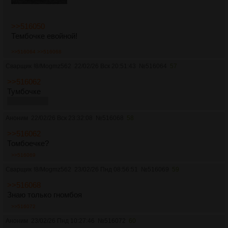
>>516050
Тембочке евойной!
>>516064
>>516068
Сварщик
!8/Mogmz562
22/02/26 Вск 20:51:43
№
516064
57
>>516062
Тумбочке
кокой позор
Аноним
22/02/26 Вск 23:32:08
№
516068
58
>>516062
Томбоечке?
>>516069
Сварщик
!8/Mogmz562
23/02/26 Пнд 08:56:51
№
516069
59
>>516068
Знаю только гномбоя
>>516072
Аноним
23/02/26 Пнд 10:27:46
№
516072
60