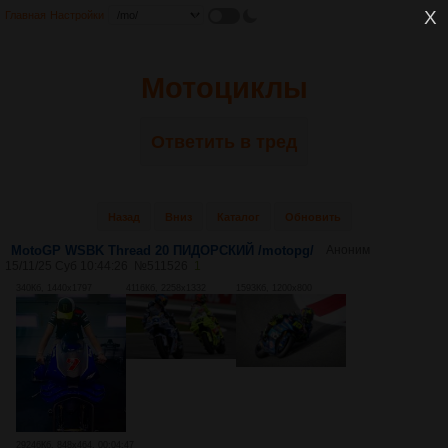
Главная
Настройки
Мотоциклы
Ответить в тред
Назад
Вниз
Каталог
Обновить
MotoGP WSBK Thread 20 ПИДОРСКИЙ /motopg/
Аноним
15/11/25 Суб 10:44:26
№
511526
1
340Кб, 1440x1797
4116Кб, 2258x1332
1593Кб, 1200x800
29246Кб, 848x464, 00:04:47