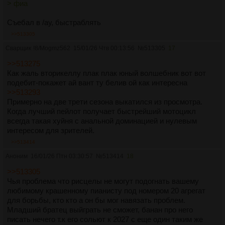
> фиа
Съебал в /ау, быстраблять
>>513305
Сварщик
!8/Mogmz562
15/01/26 Чтв 00:13:56
№
513305
17
>>513275
Как жаль вторикеллу плак плак юный волшебник вот вот
подебит-покажет ай вант ту белив ой как интересна
>>513293
Примерно на две трети сезона выкатился из просмотра.
Когда лучший пейлот получает быстрейший мотоцикл
всегда такая хуйня с анальной доминацией и нулевым
интересом для зрителей.
>>513414
Аноним
16/01/26 Птн 03:30:57
№
513414
18
>>513305
Чья проблема что рисцелы не могут подогнать вашему
любимому крашенному пианисту под номером 20 агрегат
для борьбы, кто кто а он бы мог навязать проблем.
Младший братец выйграть не сможет, банан про него
писать нечего т.к его сольют к 2027 с еще один таким же