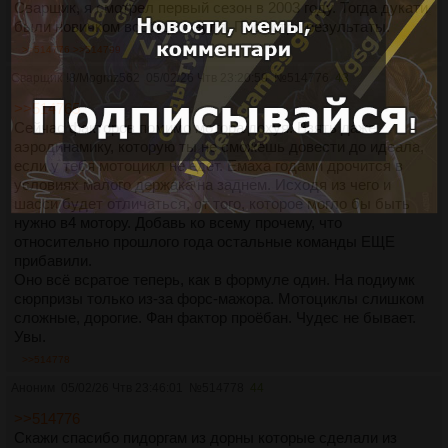
Сварщик, я смотрел первый сезон в 2003 году. Тогда дукати
были новичком вообще с нуля. Посмотри результаты.
>>514776
>>514799
Сварщик
!8/Mogmz562
05/02/26 Чтв 23:20:59
№
514776
43
>>514765
Сейчас факторов помимо мотора дохуя. Взять даже
аэродинамику, которую ты не сможешь довести до идеала,
если у тебя мотоцикл не едет. Емаха годами дрочится в
условиях малого держака на заднем. Исходя из чего и
шасси будет отличаться, от того, которое могло бы быть
нужно в4 мотору. Добавь ко всему прочему, что
относительно прошлого года остальные команды ЕЩЕ
прибавили.
Оно всё всратое теперь, как в формуле один. На подиумк
сюрпризы только из-за форс-мажора. Мотоциклы слишком
сложные, дорогие. Фан фактор проёбан. Чудес не бывает.
Увы.
>>514778
Аноним
05/02/26 Чтв 23:46:01
№
514778
44
>>514776
Скажи спасибо пидоргам из дорны которые сделали из