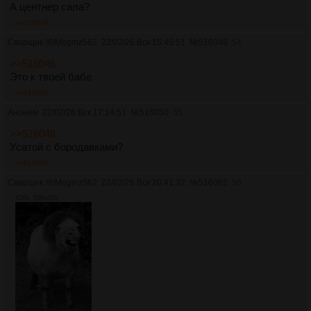
А центнер сала?
>>516048
Сварщик
!8/Mogmz562
22/02/26 Вск 15:45:51
№
516048
54
>>516046
Это к твоей бабе
>>516050
Аноним
22/02/26 Вск 17:14:51
№
516050
55
>>516048
Усатой с бородавками?
>>516062
Сварщик
!8/Mogmz562
22/02/26 Вск 20:41:32
№
516062
56
42Кб, 200x300