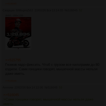
>>516045
Сварщик
!8/Mogmz562
22/02/26 Вск 13:14:05
№
516045
52
364Кб, 1080x1350
>>515795
Гномов надо фиксить. Чтоб с грузом все килограмм до 80
ездили. Сами гонщики говорят, мышечной массы нельзя
даже иметь.
>>516046
Аноним
22/02/26 Вск 14:12:00
№
516046
53
>>516045
>Сами гонщики говорят, мышечной массы нельзя даже
иметь.