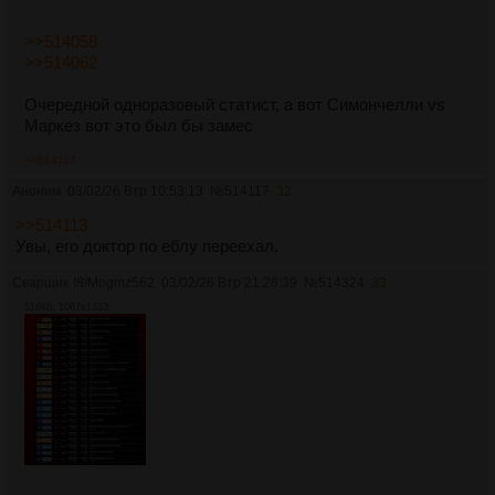
>>514058
>>514062
Очередной одноразовый статист, а вот Симончелли vs
Маркез вот это был бы замес
>>514117
Аноним
03/02/26 Втр 10:53:13
№
514117
32
>>514113
Увы, его доктор по еблу переехал.
Сварщик
!8/Mogmz562
03/02/26 Втр 21:28:39
№
514324
33
516Кб, 1067x1333