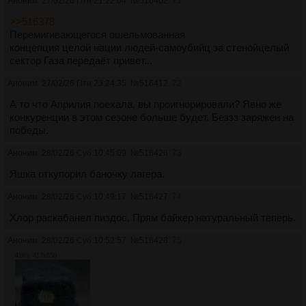
Аноним
27/02/26 Птн 21:22:04
№
516402
71
>>516378
Перемигивающегося ошельмованная
концепция целой нации людей-самоубийц за стенойцелый
сектор Газа передаёт привет...
Аноним
27/02/26 Птн 23:24:35
№
516412
72
А то что Априлия поехала, вы проигнорировали? Явно же
конкуренции в этом сезоне больше будет. Беззз заряжен на
победы.
Аноним
28/02/26 Суб 10:45:09
№
516426
73
Яшка откупорил баночку лагера.
Аноним
28/02/26 Суб 10:49:17
№
516427
74
Хлор раскабанел пиздос. Прям байкер натуральный теперь.
Аноним
28/02/26 Суб 10:52:57
№
516428
75
41Кб, 417x650