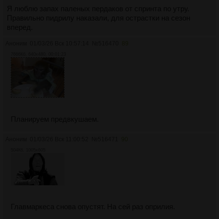
Я люблю запах паленых пердаков от спринта по утру.
Правильно пидрилу наказали, для острастки на сезон
вперед.
Аноним
01/03/26 Вск 10:57:14
№
516470
89
7666Кб, 640x480, 00:01:23
Планируем предвкушаем.
Аноним
01/03/26 Вск 11:00:52
№
516471
90
504Кб, 1005x605
Главмаркеса снова опустят. На сей раз оприлия.