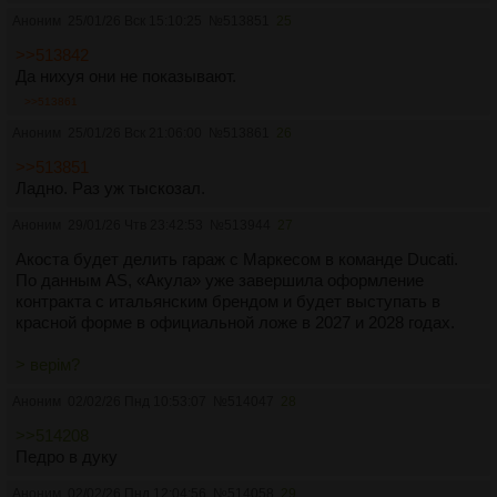
Аноним
25/01/26 Вск 15:10:25
№
513851
25
>>513842
Да нихуя они не показывают.
>>513861
Аноним
25/01/26 Вск 21:06:00
№
513861
26
>>513851
Ладно. Раз уж тыскозал.
Аноним
29/01/26 Чтв 23:42:53
№
513944
27
Акоста будет делить гараж с Маркесом в команде Ducati.
По данным AS, «Акула» уже завершила оформление
контракта с итальянским брендом и будет выступать в
красной форме в официальной ложе в 2027 и 2028 годах.
> верiм?
Аноним
02/02/26 Пнд 10:53:07
№
514047
28
>>514208
Педро в дуку
Аноним
02/02/26 Пнд 12:04:56
№
514058
29