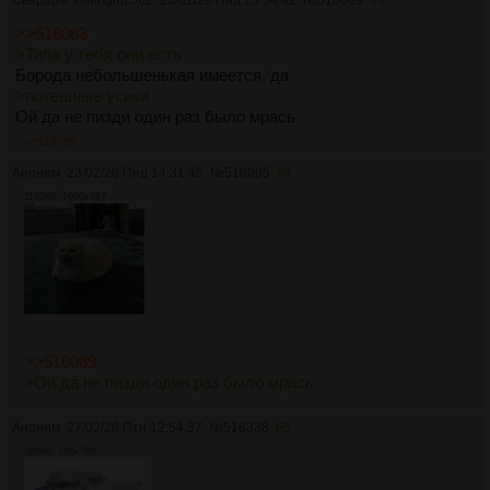
>>516083
>Типа у тебя они есть
Борода небольшенькая имеется, да
>потешные усики
Ой да не пизди один раз было мрась
>>516095
Аноним
23/02/26 Пнд 14:31:45
№
516095
64
1102Кб, 1080x997
>>516089
>Ой да не пизди один раз было мрась
Аноним
27/02/26 Птн 12:54:37
№
516338
65
386Кб, 780x708