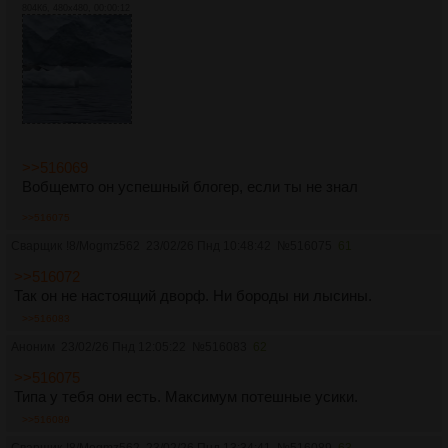
804Кб, 480x480, 00:00:12
>>516069
Вобщемто он успешный блогер, если ты не знал
>>516075
Сварщик
!8/Mogmz562
23/02/26 Пнд 10:48:42
№
516075
61
>>516072
Так он не настоящий дворф. Ни бороды ни лысины.
>>516083
Аноним
23/02/26 Пнд 12:05:22
№
516083
62
>>516075
Типа у тебя они есть. Максимум потешные усики.
>>516089
Сварщик
!8/Mogmz562
23/02/26 Пнд 13:34:41
№
516089
63