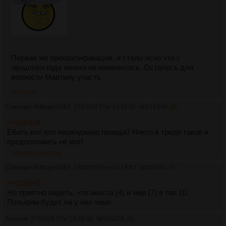
Первая же преквалификация, и стало ясно что с
прошлого года ничего не изменилось. Осталось для
верности Мартину упасть.
>>516340
Сварщик
!8/Mogmz562
27/02/26 Птн 14:16:01
№
516340
66
>>516338
Ебать вот ето неожиданно правда? Никто в треде такое и
предположить не мог!
>>516341
>>516378
Сварщик
!8/Mogmz562
27/02/26 Птн 14:18:42
№
516341
67
>>516340
Но приятно видеть, что акоста (4) и мир (7) в топ 10.
Позырим будет ли у них темп.
Аноним
27/02/26 Птн 19:28:30
№
516378
68