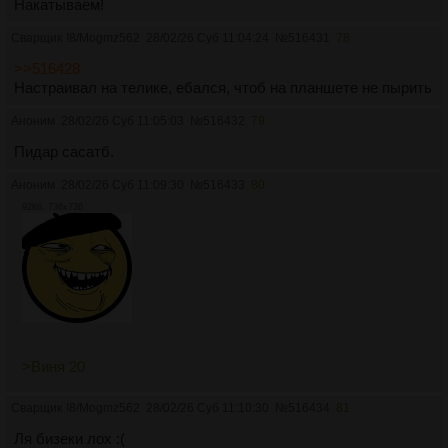
Накатываем!
Сварщик
!8/Mogmz562
28/02/26 Суб 11:04:24
№
516431
78
>>516428
Настраивал на телике, ебался, чтоб на планшете не пырить
Аноним
28/02/26 Суб 11:05:03
№
516432
79
Пидар сасатб.
Аноним
28/02/26 Суб 11:09:30
№
516433
80
92Кб, 736x736
>Виня 20
Сварщик
!8/Mogmz562
28/02/26 Суб 11:10:30
№
516434
81
Ля бизеки лох :(