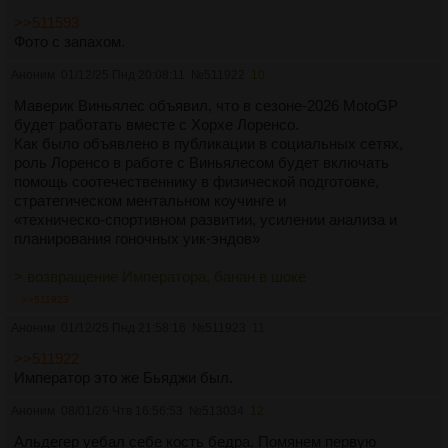
>>511593
Фото с запахом.
Аноним
01/12/25 Пнд 20:08:11
№
511922
10
Маверик Виньялес объявил, что в сезоне‑2026 MotoGP
будет работать вместе с Хорхе Лоренсо.
Как было объявлено в публикации в социальных сетях,
роль Лоренсо в работе с Виньялесом будет включать
помощь соотечественнику в физической подготовке,
стратегическом ментальном коучинге и
«техническо‑спортивном развитии, усилении анализа и
планирования гоночных уик-эндов»
> возвращение Императора, банан в шоке
>>511923
Аноним
01/12/25 Пнд 21:58:16
№
511923
11
>>511922
Император это же Бьяджи был.
Аноним
08/01/26 Чтв 16:56:53
№
513034
12
Альдегер уебал себе кость бедра. Помянем первую