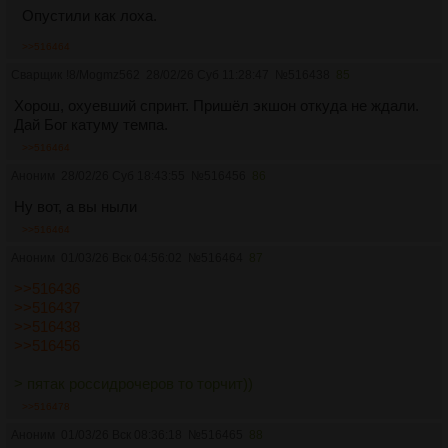
Опустили как лоха.
>>516464
Сварщик
!8/Mogmz562
28/02/26 Суб 11:28:47
№
516438
85
Хорош, охуевший спринт. Пришёл экшон откуда не ждали.
Дай Бог катуму темпа.
>>516464
Аноним
28/02/26 Суб 18:43:55
№
516456
86
Ну вот, а вы ныли
>>516464
Аноним
01/03/26 Вск 04:56:02
№
516464
87
>>516436
>>516437
>>516438
>>516456
> пятак россидрочеров то торчит))
>>516478
Аноним
01/03/26 Вск 08:36:18
№
516465
88