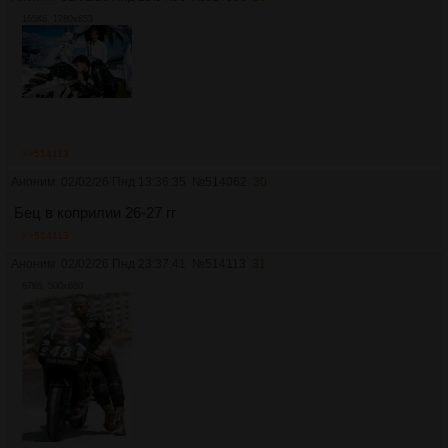
165Кб, 1280x853
>>514113
Аноним
02/02/26 Пнд 13:36:35
№
514062
30
Бец в коприлии 26-27 гг
>>514113
Аноним
02/02/26 Пнд 23:37:41
№
514113
31
87Кб, 500x680