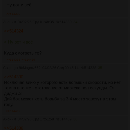
Ну вот и всё
>>514330
Аноним
04/02/26 Срд 01:48:35
№
514330
34
>>514324
> Ну вот и всё
Куда смотреть то?
>>514338
>>514469
Сварщик
!8/Mogmz562
04/02/26 Срд 09:45:14
№
514338
35
>>514330
Исключая виню у которого есть вспышки скорости, но нет
темпа в гонке - отстование от маркека пол секунды. От
диджи .3
Дай бок может хоть борьбу за 3-4 место завезут в этом
году.
>>514469
Аноним
04/02/26 Срд 17:51:58
№
514469
36
>>514338