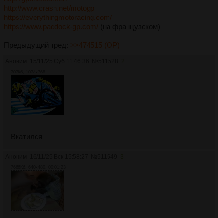
http://www.crash.net/motogp
https://everythingmotoracing.com/
https://www.paddock-gp.com/
(на французском)
Предыдущий тред:
>>474515 (OP)
Аноним
15/11/25 Суб 11:46:36
№
511528
2
202Кб, 1024x768
Вкатился
Аноним
16/11/25 Вск 15:58:27
№
511549
3
7666Кб, 640x480, 00:01:23