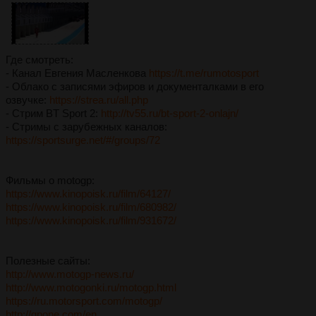
Где смотреть:
- Канал Евгения Масленкова
https://t.me/rumotosport
- Облако с записями эфиров и документалками в его
озвучке:
https://strea.ru/all.php
- Стрим BT Sport 2:
http://tv55.ru/bt-sport-2-onlajn/
- Стримы с зарубежных каналов:
https://sportsurge.net/#/groups/72
Фильмы о motogp:
https://www.kinopoisk.ru/film/64127/
https://www.kinopoisk.ru/film/680982/
https://www.kinopoisk.ru/film/931672/
Полезные сайты:
http://www.motogp-news.ru/
http://www.motogonki.ru/motogp.html
https://ru.motorsport.com/motogp/
http://gpone.com/en