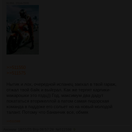
913Кб, 2314x3508
>>511550
>>511575
Нытик и лох, очередной испанец заехал в твой гараж,
отжал твой байк и выйграл. Как же терпят карлики-
макарошки это пздц)) Год, максимум два дадут
покататься вторикеллой а патом самая пидорская
команда в паддоке его сольет но на новый молодой
талант. Потому что бананчик все, обмяк
>>511598
Аноним
18/11/25 Втр 06:57:26
№
511598
9