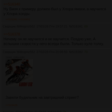
>>516340
Ну Виня к примеру должен был у Хлора-ямахи, а научился
у Хлора-хонды.
>>516381
>>516402
Сварщик
!8/Mogmz562
27/02/26 Птн 19:57:21
№
516381
69
>>516378
Ничему он не научился и не научится. Поздно уже. А
вспышки скорости у него всегда были. Только хуле толку.
Сварщик
!8/Mogmz562
27/02/26 Птн 20:06:50
№
516382
70
253Кб, 1080x1080
Завели будильник на завтрашний спринт?
>>516428