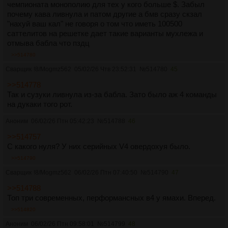
чемпионата монополию для тех у кого больше $. Забыл
почему кава ливнула и патом другие а бмв сразу скзал
"нахуй ваш кал" не говоря о том что иметь 100500
саттелитов на решетке дает такие варианты мухлежа и
отмыва бабла что пздц
>>514780
Сварщик
!8/Mogmz562
05/02/26 Чтв 23:52:31
№
514780
45
>>514778
Так и сузуки ливнула из-за бабла. Зато было аж 4 команды
на дукаки того рот.
Аноним
06/02/26 Птн 05:42:23
№
514788
46
>>514757
С какого нуля? У них серийных V4 овердохуя было.
>>514790
Сварщик
!8/Mogmz562
06/02/26 Птн 07:40:50
№
514790
47
>>514788
Топ три современных, перформансных в4 у ямахи. Вперед.
>>514820
Аноним
06/02/26 Птн 09:58:01
№
514799
48