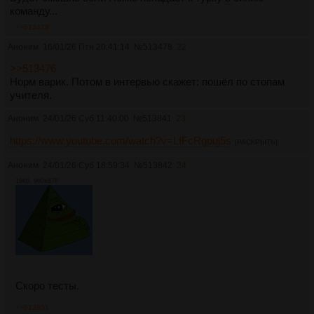
команду...
>>513478
Аноним
16/01/26 Птн 20:41:14
№
513478
22
>>513476
Норм варик. Потом в интервью скажет: пошёл по стопам
учителя.
Аноним
24/01/26 Суб 11:40:00
№
513841
23
https://www.youtube.com/watch?v=LIFcRgpuj5s
[РАСКРЫТЬ]
Аноним
24/01/26 Суб 18:59:34
№
513842
24
19Кб, 960x878
Скоро тесты.
>>513851