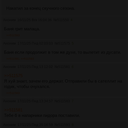
Накатил за конец скучного сезона.
Аноним
16/11/25 Вск 16:04:36
№
511550
4
Баня грит малаца.
>>511593
Аноним
17/11/25 Пнд 02:03:03
№
511575
5
Баня если продолжит в том же духе, то вылетит из дусати.
>>511581
>>511593
Аноним
17/11/25 Пнд 13:12:02
№
511581
6
>>511575
Я хуй знает, зачем его держат. Отправили бы в сателлит на
годик, чтобы очухался.
>>511583
Аноним
17/11/25 Пнд 13:34:57
№
511583
7
>>511581
Тебе б в напарники пидора поставили.
Аноним
17/11/25 Пнд 20:16:59
№
511593
8