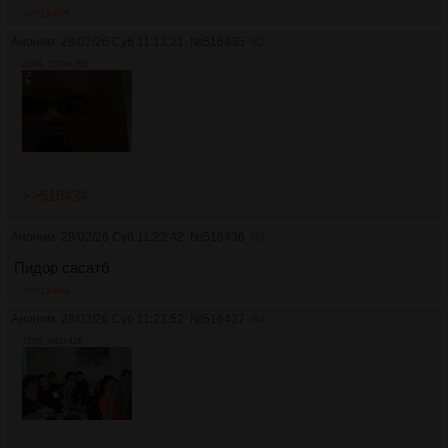
>>516435
Аноним
28/02/26 Суб 11:13:21
№
516435
82
26Кб, 1024x768
>>516434
Аноним
28/02/26 Суб 11:22:42
№
516436
83
Пидор сасатб
>>516464
Аноним
28/02/26 Суб 11:23:52
№
516437
84
71Кб, 640x426