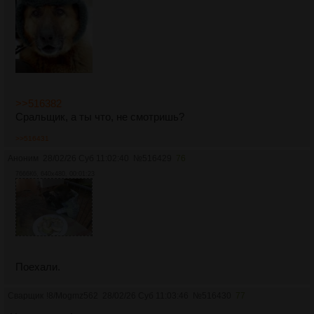
>>516382
Сральщик, а ты что, не смотришь?
>>516431
Аноним
28/02/26 Суб 11:02:40
№
516429
76
7666Кб, 640x480, 00:01:23
Поехали.
Сварщик
!8/Mogmz562
28/02/26 Суб 11:03:46
№
516430
77