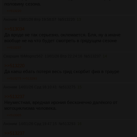
половину сезона.
>>513220
Аноним
13/01/26 Втр 19:58:07
№
513220
13
>>513034
Да вроде не так серьезно, оклемается. Бля, ну а иначе
вообще не на что будет смотреть в грядущем сезоне
>>513237
Сварщик
!8/Mogmz562
13/01/26 Втр 22:24:16
№
513237
14
>>513220
Да каеш ебать потеря весь грид скорбит фиа в трауре
>>513275
>>513293
Аноним
14/01/26 Срд 16:10:41
№
513275
15
>>513237
Неуместная, вредная ирония бесконечно далёкого от
мотоциклизма человека.
>>513305
Аноним
14/01/26 Срд 19:47:15
№
513293
16
>>513237