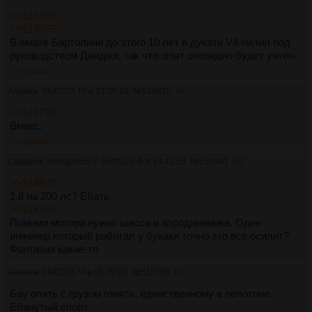
>>514757
>>514765
В ямахе Бартолини до этого 10 лет в дукати V4 пилил под
руководством Джиджи, так что опыт очевидно будет учтён.
>>514941
Аноним
06/02/26 Птн 13:35:16
№
514820
49
>>514790
Вмакс.
>>514941
Сварщик
!8/Mogmz562
08/02/26 Вск 14:41:53
№
514941
50
>>514820
1.8 на 200 лс? Ебать
>>514799
Помимо мотора нужно шасси и аэродинамика. Один
инженер который работал у букаки точно это все осилит?
Фантазии какие-то
Аноним
19/02/26 Чтв 06:39:03
№
515795
51
Бау опять с грузом гонять, единственному в пелотоне.
Ебанутый спорт.