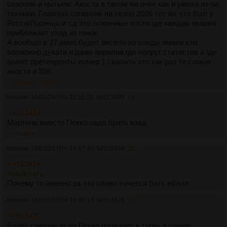
сезоном и нытьем. Акоста в таком же очке как и умаха из-за
техники. Главный соперник на сезон 2026 тот же что был у
Росси/Лоренцо и т.д это ломанные кости где каждая авария
приближает уход из гонок.
А вообще в 27 имхо будет весело из хонды ямахи ктм
возможно дукати и даже априлия где попруг статистов а где
валят, претенденты номер 1 свалить это как раз те самые
акоста и 20й
>>513430
>>513450
Аноним
16/01/26 Птн 11:55:51
№
513430
19
>>513414
Мартина вместо Пекко надо брать взад.
>>513476
Аноним
16/01/26 Птн 14:47:45
№
513450
20
>>513414
>выйграть
Почему то именно за это слово хочется бить ебало.
Аноним
16/01/26 Птн 19:38:13
№
513476
21
>>513430
Будет смешно если Пекко попадает к турку в синию