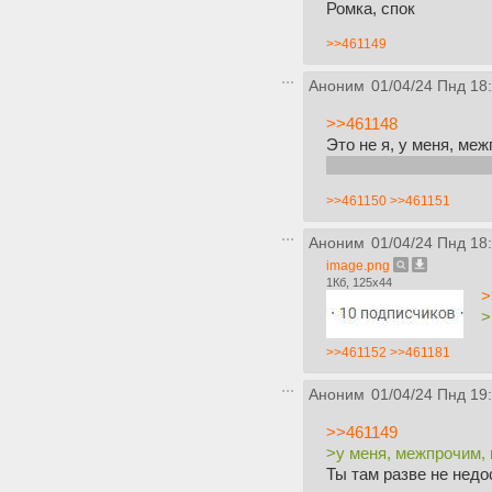
Ромка, спок
>>461149
Аноним
01/04/24 Пнд 18
>>461148
Это не я, у меня, ме
и не семёнил я, чест
>>461150
>>461151
Аноним
01/04/24 Пнд 18
image.png
1Кб, 125x44
>
>
>>461152
>>461181
Аноним
01/04/24 Пнд 19
>>461149
>у меня, межпрочим,
Ты там разве не недо