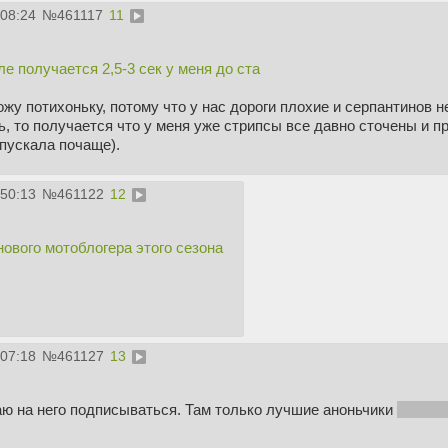
:08:24
№
461117
11
ле получается 2,5-3 сек у меня до ста
жу потихоньку, потому что у нас дороги плохие и серпантинов не
, то получается что у меня уже стрипсы все давно сточены и п
пускала почаще).
:50:13
№
461122
12
ового мотоблогера этого сезона
:07:18
№
461127
13
аю на него подписываться. Там только лучшие аноньчики
из рио