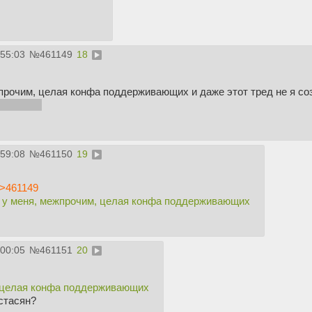
:55:03
№
461149
18
жпрочим, целая конфа поддерживающих и даже этот тред не я с
ное слово
:59:08
№
461150
19
>461149
 у меня, межпрочим, целая конфа поддерживающих
:00:05
№
461151
20
 целая конфа поддерживающих
стасян?