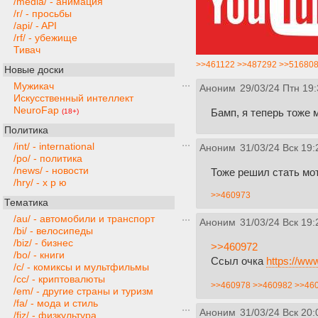
/media/ - анимация
/r/ - просьбы
/api/ - API
/rf/ - убежище
Тивач
>>461122
>>487292
>>51680
Новые доски
Мужикач
Аноним
29/03/24 Птн 19:
Искусственный интеллект
NeuroFap
Бамп, я теперь тоже 
(18+)
Политика
/int/ - international
Аноним
31/03/24 Вск 19:
/po/ - политика
/news/ - новости
Тоже решил стать мо
/hry/ - х р ю
>>460973
Тематика
/au/ - автомобили и транспорт
Аноним
31/03/24 Вск 19:
/bi/ - велосипеды
/biz/ - бизнес
>>460972
/bo/ - книги
Ссыл очка
https://w
/c/ - комиксы и мультфильмы
/cc/ - криптовалюты
>>460978
>>460982
>>46
/em/ - другие страны и туризм
/fa/ - мода и стиль
Аноним
31/03/24 Вск 20:
/fiz/ - физкультура