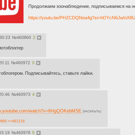
Продолжаем зоонаблюдение, подписываемся на нов
https://youtu.be/PHZCDQNea4g?si=hOYcN6JwInX8
8
30:23
№
460860
2
мотоблоггер
20:11
№
460972
3
тоблогером. Подписывайтесь, ставьте лайки.
20:46
№
460973
4
ww.youtube.com/watch?v=6HgQOKebMSE
[РАСКРЫТЬ]
0985
>>461218
03:19
№
460978
5