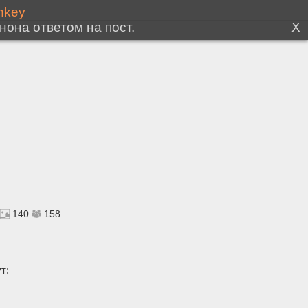
140
158
т: