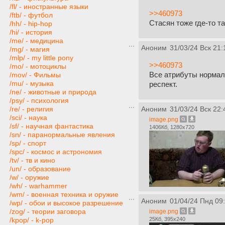
/fl/ - иностранные языки
>>460973
/ftb/ - футбол
Стасян тоже где-то т
/hh/ - hip-hop
/hi/ - история
/me/ - медицина
Аноним
31/03/24 Вск 21:
/mg/ - магия
/mlp/ - my little pony
>>460973
/mo/ - мотоциклы
Все атрибуты нормал
/mov/ - Фильмы
/mu/ - музыка
респект.
/ne/ - животные и природа
/psy/ - психология
/re/ - религия
Аноним
31/03/24 Вск 22:
/sci/ - наука
image.png
/sf/ - научная фантастика
1406Кб, 1280x720
/sn/ - паранормальные явления
/sp/ - спорт
/spc/ - космос и астрономия
/tv/ - тв и кино
/un/ - образование
/w/ - оружие
/wh/ - warhammer
/wm/ - военная техника и оружие
Аноним
01/04/24 Пнд 09
/wp/ - обои и высокое разрешение
/zog/ - теории заговора
image.png
25Кб, 395x240
/kpop/ - k-pop