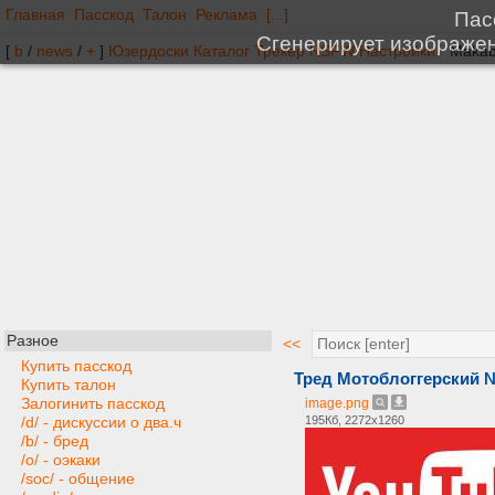
Главная
Пасскод
Талон
Реклама
[...]
[
b
/
news
/
+
]
Юзердоски
Каталог
Трекер
NSFW
Настройки
Разное
<<
Купить пасскод
Тред Мотоблоггерский №
Купить талон
Залогинить пасскод
image.png
195Кб, 2272x1260
/d/ - дискуссии о два.ч
/b/ - бред
/o/ - оэкаки
/soc/ - общение