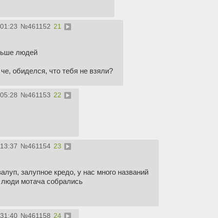
:01:23
№
461152
21
ньше людей
 че, обиделся, что тебя не взяли?
:05:28
№
461153
22
:13:37
№
461154
23
луп, залупное кредо, у нас много названий
 люди мотача собрались
:31:40
№
461158
24