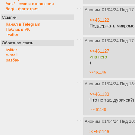
/sex/ - секс и отношения
/fag/ - фагготрия
Аноним
01/04/24 Пнд 17
Ссылки
>>461122
Канал в Telegram
Поддержать
микро
мо
Паблик в VK
Twitter
Аноним
01/04/24 Пнд 17
Обратная связь
twitter
>>461127
e-mail
>на него
разбан
)
>>461146
Аноним
01/04/24 Пнд 18
>>461139
Что не так, дурачек?)
>>461148
Аноним
01/04/24 Пнд 18
>>461146