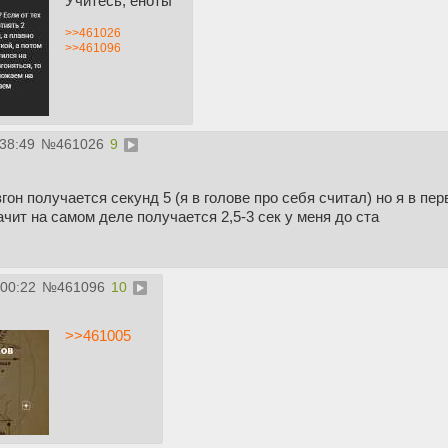
Учитесь, еноты
>>461026
>>461096
:38:49
№
461026
9
згон получается секунд 5 (я в голове про себя считал) но я в п
ачит на самом деле получается 2,5-3 сек у меня до ста
:00:22
№
461096
10
>>461005