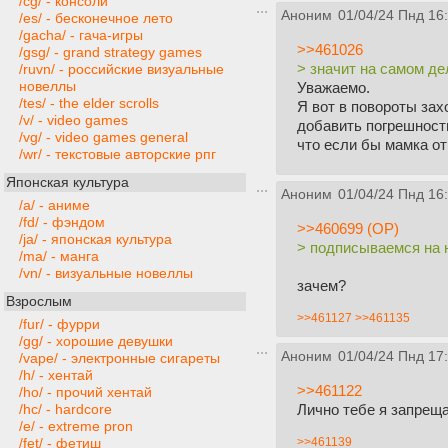
/cg/ - консоли
Аноним
01/04/24 Пнд 16
/es/ - бесконечное лето
/gacha/ - гача-игры
>>461026
/gsg/ - grand strategy games
> значит на самом де
/ruvn/ - российские визуальные
новеллы
Уважаемо.
/tes/ - the elder scrolls
Я вот в повороты захо
/v/ - video games
добавить погрешность
/vg/ - video games general
что если бы мамка от
/wr/ - текстовые авторские рпг
Японская культура
Аноним
01/04/24 Пнд 16
/a/ - аниме
/fd/ - фэндом
>>460699 (OP)
/ja/ - японская культура
> подписываемся на н
/ma/ - манга
/vn/ - визуальные новеллы
зачем?
Взрослым
>>461127
>>461135
/fur/ - фурри
/gg/ - хорошие девушки
Аноним
01/04/24 Пнд 17
/vape/ - электронные сигареты
/h/ - хентай
>>461122
/ho/ - прочий хентай
Лично тебе я запрещ
/hc/ - hardcore
/e/ - extreme pron
>>461139
/fet/ - фетиш