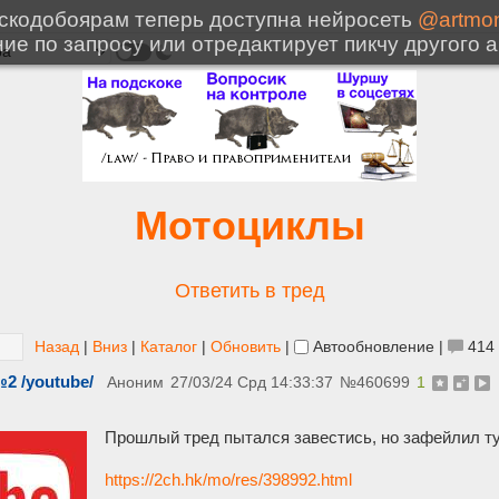
Мотоциклы
Ответить в тред
Назад
|
Вниз
|
Каталог
|
Обновить
|
Автообновление
|
414
2 /youtube/
Аноним
27/03/24 Срд 14:33:37
№
460699
1
Прошлый тред пытался завестись, но зафейлил ту
https://2ch.hk/mo/res/398992.html