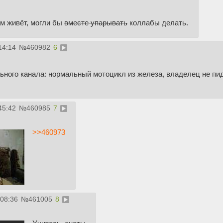
ам живёт, могли бы
вместе упарывать
коллабы делать.
14:14
№
460982
6
ьного канала: нормальный мотоцикл из железа, владелец не пи
45:42
№
460985
7
>>460973
:08:36
№
461005
8