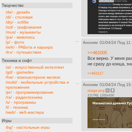
Творчество
/de/ - дизайн
/di/ - столовая
/diy/ - хобби
/izd/ - графомания
/mus/ - музыканты
/pa/ - живопись
/p/ - фото
Аноним
01/04/24 Пнд 11
/wrk/ - РАБота и карьера
/trv/ - путешествия
>>461005
Все верно. У меня ра
Техника и софт
не сразу до конца, зн
/ai/ - искусственный интеллект
/gd/ - gamedev
>>461117
/hw/ - компьютерное железо
/mobi/ - мобильные устройства и
Аноним
01/04/24 Пнд 15
приложения
image.png
/pr/ - программирование
1217Кб, 1200x630
/ra/ - радиотехника
/s/ - программы
/t/ - техника
/web/ - веб-мастера
Игры
/bg/ - настольные игры