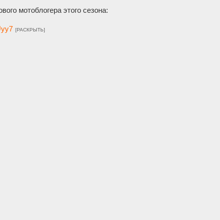
ого мотоблогера этого сезона:
Uyy7
[РАСКРЫТЬ]