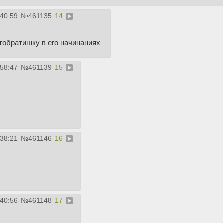
:40:59
№
461135
14
тобратишку в его начинаниях
:58:47
№
461139
15
:38:21
№
461146
16
:40:56
№
461148
17