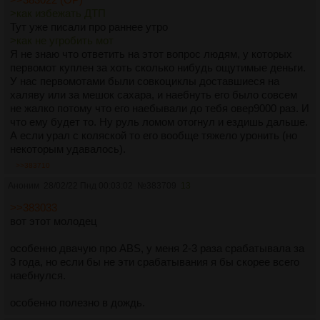
>как избежать ДТП
Тут уже писали про раннее утро
>как не угробить мот
Я не знаю что ответить на этот вопрос людям, у которых
первомот куплен за хоть сколько нибудь ощутимые деньги.
У нас первомотами были совкоциклы доставшиеся на
халяву или за мешок сахара, и наебнуть его было совсем
не жалко потому что его наебывали до тебя овер9000 раз. И
что ему будет то. Ну руль ломом отогнул и ездишь дальше.
А если урал с коляской то его вообще тяжело уронить (но
некоторым удавалось).
>>383710
Аноним
28/02/22 Пнд 00:03:02
№
383709
13
>>383033
вот этот молодец
особенно двачую про ABS, у меня 2-3 раза срабатывала за
3 года, но если бы не эти срабатывания я бы скорее всего
наебнулся.
особенно полезно в дождь.