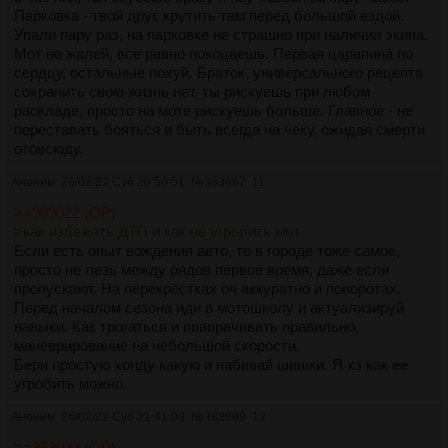
Парковка - твой друг, крутить там перед большой ездой.
Упали пару раз, на парковке не страшно при наличии экипа.
Мот не жалей, все равно покоцаешь. Первая царапина по
сердцу, остальные похуй. Браток, универсального рецепта
сохранить свою жизнь нет, ты рискуешь при любом
раскладе, просто на моте рискуешь больше. Главное - не
переставать бояться и быть всегда на чеку, ожидая смерти
отовсюду.
Аноним
26/02/22 Суб 20:50:51
№
383687
11
>>383022 (OP)
>как избежать ДТП и как не угробить мот
Если есть опыт вождения авто, то в городе тоже самое,
просто не лезь между рядов первое время, даже если
пропускают. На перекрёстках оч аккуратно и поворотах.
Перед началом сезона иди в мотошколу и актуализируй
навыки. Как трогаться и поворачивать правильно,
маневрирование на небольшой скорости.
Бери простую хонду какую и набивай шишки. Я хз как ее
угробить можно.
Аноним
26/02/22 Суб 21:41:03
№
383689
12
>>383022 (OP)