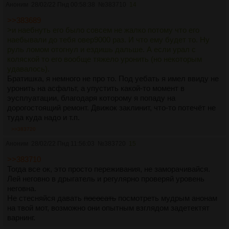
Аноним
28/02/22 Пнд 00:58:38
№
383710
14
>>383689
>и наебнуть его было совсем не жалко потому что его
наебывали до тебя овер9000 раз. И что ему будет то. Ну
руль ломом отогнул и ездишь дальше. А если урал с
коляской то его вообще тяжело уронить (но некоторым
удавалось).
Братишка, я немного не про то. Под уебать я имел ввиду не
уронить на асфальт, а упустить какой-то момент в
эусплуатации, благодаря которому я попаду на
дорогостоящий ремонт. Движок заклинит, что-то потечёт не
туда куда надо и т.п.
>>383720
Аноним
28/02/22 Пнд 11:56:03
№
383720
15
>>383710
Тогда все ок, это просто переживания, не заморачивайся.
Лей неговно в дрыгатель и регулярно проверяй уровень
неговна.
Не стесняйся давать
пососать
посмотреть мудрым анонам
на твой мот, возможно они опытным взглядом задетектят
варнинг.