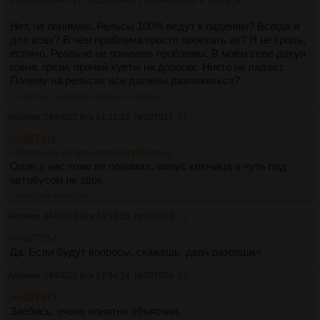
Нет, не понимаю. Рельсы 100% ведут к падению? Всегда и
для всех? В чём проблема просто проехать их? Я не троль,
есличо. Реально не понимаю проблемы. В моём селе дохуя
говна, грязи, прочей хуеты на дорогах. Никто не падает.
Почему на рельсах все должны разложиться?
>>387917
>>388009
>>388014
>>388134
Аноним
24/04/22 Вск 14:31:32
№
387917
71
>>387916
>Реально не понимаю проблемы.
Один у нас тоже не понимал, минус ключица и чуть под
автобусом не здох
>>387924
>>388134
Аноним
24/04/22 Вск 14:33:55
№
387918
72
>>387914
Да. Если будут вопросы, скажешь, двач разрешил
Аноним
24/04/22 Вск 14:54:14
№
387924
73
>>387917
Заебись, очень понятно объяснил.