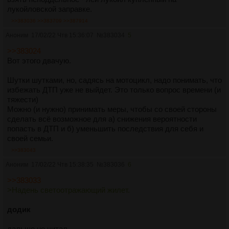
лукойловской заправке.
>>383036
>>383709
>>387914
Аноним
17/02/22 Чтв 15:36:07
№
383034
5
>>383024
Вот этого двачую.
Шутки шутками, но, садясь на мотоцикл, надо понимать, что
избежать ДТП уже не выйдет. Это только вопрос времени (и
тяжести)
Можно (и нужно) принимать меры, чтобы со своей стороны
сделать всё возможное для а) снижения вероятности
попасть в ДТП и б) уменьшить последствия для себя и
своей семьи.
>>383043
Аноним
17/02/22 Чтв 15:38:35
№
383036
6
>>383033
>Надень светоотражающий жилет.
додик
дальше не читал