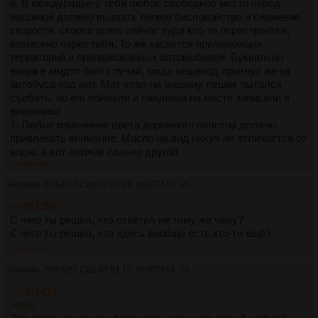
6. В междурядье у тебя любое свободное место перед
машиной должно вызвать лёгкое беспокойство и снижение
скорости, скорее всего сейчас туда кто-то перестроится,
возможно через тебя. То же касается прилегающих
территорий и припаркованных автомобилей. Буквально
вчера в ммдтп был случай, когда пешеход прыгнул из-за
автобуса под мот. Мот упал на машину, пешик пытался
съебать, но его поймали и гаишники на месте записали в
виновники.
7. Любое изменение цвета дорожного полотна должно
привлекать внимание. Масло на вид нихуя не отличается от
воды, а вот держак сильно другой.
8. Страхование. И от травм тоже.
>>387880
9. Не лезь правее правого и левее левого. Особенно на
Аноним
20/04/22 Срд 09:08:23
№
387413
45
перекрёстках. Некоторые поворачивают не глядя, а там ты.
Та же хуйня с прилегающими. Не старайся повторять
>>387359
плохое за торопливыми мотобратишками. Их много, а ты у
С чего ты решил, что ответил не тому же челу?
мамы один.
С чего ты решил, что здесь вообще есть кто-то ещё?
10. Два пальца на тормозе. Всегда.
>>387414
11. Будь взаимно вежлив. Не уподобляйся дебилам
Аноним
20/04/22 Срд 09:51:10
№
387414
46
которые решили что им все должны. Ты купил мотоцикл, а
не дорогу.
>>387413
12. Не трать нервы. Не пускают пролезть - не лезь. Ты
>визг
потом один хуй проедешь, а этот мудак останется стоять.