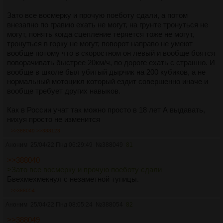
Зато все восмерку и прочую поеботу сдали, а потом
внезапно по гравию ехать не могут, на грунте тронуться не
могут, понять когда сцепление теряется тоже не могут,
тронуться в горку не могут, поворот направо не умеют
вообще потому что в скоростном он левый и вообще боятся
поворачивать быстрее 20км/ч, по дороге ехать с страшно. И
вообще в школе был убитый дырчик на 200 кубиков, а не
нормальный мотоцикл который ездит совершенно иначе и
вообще требует других навыков.
Как в России учат так можно просто в 18 лет А выдавать,
нихуя просто не изменится
>>388049
>>388123
Аноним
25/04/22 Пнд 06:29:49
№
388049
81
>>388040
>Зато все восмерку и прочую поеботу сдали
Бвехмехмекнул с незаметной тупицы.
>>388054
Аноним
25/04/22 Пнд 08:05:24
№
388054
82
>>388049