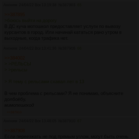
Аноним
24/04/22 Вск 13:19:38
№
387903
65
>>387895
>боюсь выйти на дорогу
В ДС куча мотошкол предоставляет услуги по вывозу
курсантов в город. Или начинай кататься рано утром в
выходные, когда трафика нет.
Аноним
24/04/22 Вск 13:41:36
№
387908
66
>>384002
> >РЕЛЬСЫ
> >рельсы
> Я тему с рельсами схавал лет в 13
В чем проблема с рельсами? Я не понимаю, объясните
долбоёбу.
мимопешеход
>>387910
Аноним
24/04/22 Вск 13:48:05
№
387910
67
>>387908
Если переезжать не под прямым углом, могут быть очень