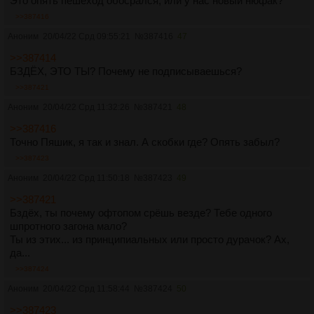
Это опять пешеход обосрался, или у нас новый нюфак?
13. Как можно чаще катайся на площадку и там до талого
>>387416
тренируйся. Повороты, торможение, контрруление, баланс и
маневрирование на малой скорости.
Аноним
20/04/22 Срд 09:55:21
№
387416
47
14. Не ссы, все выезжали в первый раз.
>>387414
БЗДЁХ, ЭТО ТЫ? Почему не подписываешься?
>>387421
Аноним
20/04/22 Срд 11:32:26
№
387421
48
>>387416
Точно Пяшик, я так и знал. А скобки где? Опять забыл?
>>387423
Аноним
20/04/22 Срд 11:50:18
№
387423
49
>>387421
Бздёх, ты почему офтопом срёшь везде? Тебе одного
шпротного загона мало?
Ты из этих... из принципиальных или просто дурачок? Ах,
да...
>>387424
Аноним
20/04/22 Срд 11:58:44
№
387424
50
>>387423