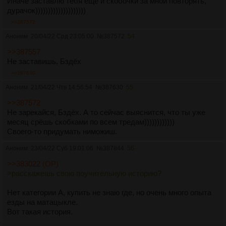
Иначе заставлю тебя ещё и скобочки за мной повторять,
дурачок))))))))))))))))))))
>>387572
Аноним
20/04/22 Срд 23:05:00
№
387572
54
>>387557
Не заставишь, Бздёх
>>387630
Аноним
21/04/22 Чтв 14:56:54
№
387630
55
>>387572
Не зарекайся, Бздёх. А то сейчас выяснится, что ты уже
месяц срёшь скобками по всем тредам))))))))))))
Своего-то придумать ниможиш.
Аноним
23/04/22 Суб 19:01:06
№
387844
56
>>383022 (OP)
>расскажешь свою поучительную историю?
Нет категории А, купить не знаю где, но очень много опыта
езды на матацыкле.
Вот такая история.