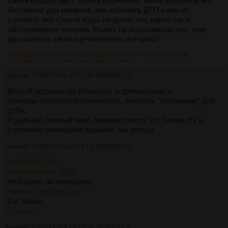
своей мудростью с первосезонником. Меня больше всего
беспокоит два момента, как избежать ДТП и как не
угробить мот. Опыта езды на допах нет, равно как и
обслуживания техники. Может ты подскажешь азы, или
расскажешь свою поучительную историю?
>>383024
>>383033
>>383052
>>383687
>>383689
>>383988
>>387036
>>387039
>>387362
>>387844
>>394892
>>458571
Аноним
17/02/22 Чтв 13:53:39
№
383023
2
Весной пердишь на площадку и тренируешься
Можешь motocontrol посмотреть, выбрать "программу" для
себя.
А дальше, полный экип, перекрестился, и с богом. Ну и
страховки-завещания заранее, как всегда
Аноним
17/02/22 Чтв 13:55:13
№
383024
3
>>383022 (OP)
>как избежать ДТП
Не ездить на мотоцикле.
>как не угробить мот
См. выше.
>>383034
Аноним
17/02/22 Чтв 15:15:54
№
383033
4