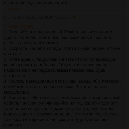
выложившему два моих ролика.
>>387413
Аноним
19/04/22 Втр 16:39:30
№
387362
44
>>383022 (OP)
1. Экип. Желательно полный. Ремонт тушки это долго,
дорого и больно. Братишка, разложившийся прошлой
осенью до сих пор хромает.
2. Скорость. Не летай блядь. Хотя это уже писали, я тоже
повторю.
3. Когда едешь, ты должен считать что за рулём каждой
коробки сидит удолбанная 16ти летняя героиновая
наркоманка с непредсказуемым поведением. Будь
осторожен.
4. Не лезь в междурядье без нужды, едешь 40 с потоком -
нехуй джигитовать в первое время. Встали - полез в
междурядье.
5. Видимость. Не тащись за чужой жопой. Свежесрезаный
асфальт, внезапно появившийся из-под коробки сделает
тебе больно и грустно. Держись чуть в стороне, чтобы
видеть дорогу как можно дальше. Не смотри под колесо,
там нихуя интересного нет, смотри туда куда хочешь
приехать.