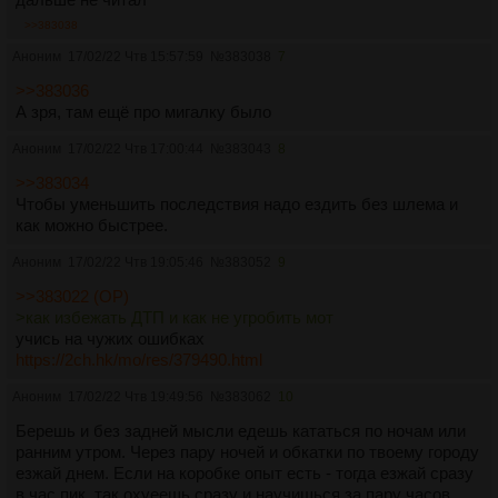
>>383038
Аноним
17/02/22 Чтв 15:57:59
№
383038
7
>>383036
А зря, там ещё про мигалку было
Аноним
17/02/22 Чтв 17:00:44
№
383043
8
>>383034
Чтобы уменьшить последствия надо ездить без шлема и
как можно быстрее.
Аноним
17/02/22 Чтв 19:05:46
№
383052
9
>>383022 (OP)
>как избежать ДТП и как не угробить мот
учись на чужих ошибках
https://2ch.hk/mo/res/379490.html
Аноним
17/02/22 Чтв 19:49:56
№
383062
10
Берешь и без задней мысли едешь кататься по ночам или
ранним утром. Через пару ночей и обкатки по твоему городу
езжай днем. Если на коробке опыт есть - тогда езжай сразу
в час пик, так охуеешь сразу и научишься за пару часов.