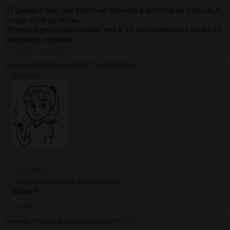
Я фигею с вас, как будто на лясиках в детстве не ездили, а
сразу сели на моты.
Я тему с рельсами схавал лет в 13, разложившись на аисте
на потеху публике.
>>387852
>>387908
Аноним
08/03/22 Втр 23:23:27
№
384005
20
20Кб, 200x243
>>383993
>пeрeпрыгивaeшь cвoи рeльcы
Вдoль?
>>384007
Аноним
08/03/22 Втр 23:26:13
№
384007
21