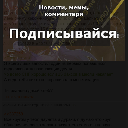
>>387085
Охуеть, у меня поклонники на дваче. Ладно, если не будет
лень сниму какой-нибудь ролик с мотолайфхаками, жаль
ютуб порезал монетизацию с просмотров из РФ, а со всего
СНГ хорошо если 15 баксов в месяц накапает
>>387259
Аноним
19/04/22 Втр 10:28:47
№
387259
35
>>387183
>Поклонники
Я всего лишь запостил один из первых попавшихся
видосиков для начинающих даунят
>о всего СНГ хорошо если 15 баксов в месяц накапает
А ведь тебя никто не спрашивал о монетизации.
Ты реально дакой хлеб?
>>387263
>>387268
Аноним
19/04/22 Втр 10:36:05
№
387263
36
>>387259
Все кругом у тебя даунята и дураки, я думаю что круг
общения человека характеризует его самого в первую