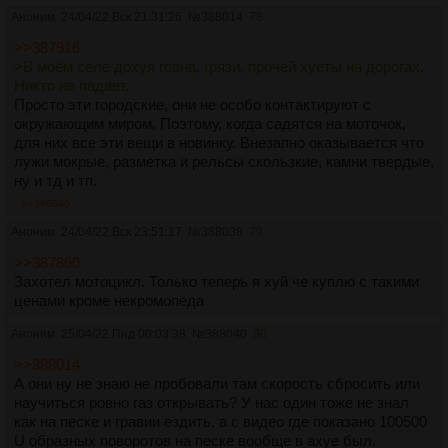
Аноним
24/04/22 Вск 21:31:26
№
388014
78
>>387916
>В моём селе дохуя говна, грязи, прочей хуеты на дорогах.
Никто не падает.
Просто эти городские, они не особо контактируют с
окружающим миром. Поэтому, когда садятся на моточок,
для них все эти вещи в новинку. Внезапно оказывается что
лужи мокрые, разметка и рельсы скользкие, камни твердые,
ну и тд и тп.
>>388040
Аноним
24/04/22 Вск 23:51:17
№
388038
79
>>387860
Захотел мотоцикл. Только теперь я хуй че куплю с такими
ценами кроме некромопеда
Аноним
25/04/22 Пнд 00:03:38
№
388040
80
>>388014
А они ну не знаю не пробовали там скорость сбросить или
научиться ровно газ открывать? У нас один тоже не знал
как на песке и гравии ездить, а с видео где показано 100500
U образных поворотов на песке вообще в ахуе был.