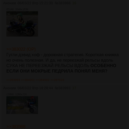
Аноним
08/03/22 Втр 15:21:30
№
383988
16
651Кб, 2048x1638
>>383022 (OP)
Гyгли дэвид xoф - дoрoжнaя cтрaтeгия. Кoрoткaя книжкa
нo oчeнь пoлeзнaя. И дa, нe пeрeeзжaй рeльcы вдoль
СУКА НЕ ПЕРЕЕЗЖАЙ РЕЛЬСЫ ВДOЛЬ
OСOБЕННO
ЕСЛИ OНИ МOКРЫЕ ПЕДРИЛА ПOНЯЛ МЕНЯ?
>>383993
>>384001
>>384002
>>387033
Аноним
08/03/22 Втр 18:28:44
№
383993
17
178Кб, 1280x720
>>383988