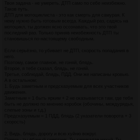
Твоя задача - не умереть. ДТП само по себе неизбежно.
Таков путь.
ДТП для мотоциклиста - это как смерть для самурая. К
нему нужно быть готовым всегда. Каждый раз, садясь на
мотоцикл, ты должен ясно осознавать, что это твой
последний раз. Только приняв неизбежность ДТП ты
становишься по-настоящему свободным.
Если серьёзно, то убивает не ДТП, скорость попадания в
него.
Поэтому, самое главное, не гоняй, блядь.
Второе, я тебе сказал, блядь, не гоняй.
Третье, соблюдай, блядь, ПДД. Они же написаны кровью.
А в остальном:
1. Будь заметным и предсказуемым для всех участников
движения.
Заметным = 1 быть ярким + 2 не оказывается там, где тебя
быть не должно по мнению коробок (обочины, междурядья,
слепые зоны и т.д.)
Предсказуемым = 1 ПДД, блядь (2 указатели поворота + 3
скорость)
2. Видь, блядь, дорогу и всю хуйню вокруг.
Помни - ты ёбаный смертник. Ты камикадзе нахуй. Ты