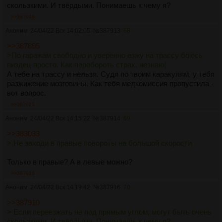
скользкими. И твёрдыми. Понимаешь к чему я?
>>387916
Аноним
24/04/22 Вск 14:02:05
№
387913
68
>>387895
>По гаражам свободно и уверенно езжу на трассу боюсь
пиздец просто. Как перебороть страх, незнаю(
А тебе на трассу и нельзя. Судя по твоим каракулям, у тебя
разжижение мозговины. Как тебя медкомиссия пропустила -
вот вопрос.
>>387925
Аноним
24/04/22 Вск 14:15:22
№
387914
69
>>383033
> Не заходи в правые повороты на большой скорости
Только в правые? А в левые можно?
>>387918
Аноним
24/04/22 Вск 14:19:42
№
387916
70
>>387910
> Если переезжать не под прямым углом, могут быть очень
скользкими. И твёрдыми. Понимаешь к чему я?