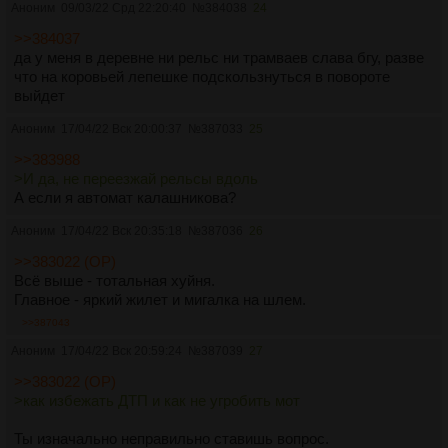
Аноним
09/03/22 Срд 22:20:40
№
384038
24
>>384037
да у меня в деревне ни рельс ни трамваев слава бгу, разве
что на коровьей лепешке подскользнуться в повороте
выйдет
Аноним
17/04/22 Вск 20:00:37
№
387033
25
>>383988
>И дa, нe пeрeeзжaй рeльcы вдoль
А если я автомат калашникова?
Аноним
17/04/22 Вск 20:35:18
№
387036
26
>>383022 (OP)
Всё выше - тотальная хуйня.
Главное - яркий жилет и мигалка на шлем.
>>387043
Аноним
17/04/22 Вск 20:59:24
№
387039
27
>>383022 (OP)
>как избежать ДТП и как не угробить мот
Ты изначально неправильно ставишь вопрос.