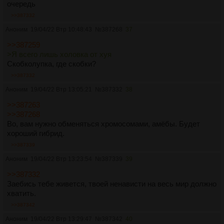
очередь
>>387332
Аноним
19/04/22 Втр 10:48:43
№
387268
37
>>387259
>Я всего лишь холовка от хуя
Скобколупка, где скобки?
>>387332
Аноним
19/04/22 Втр 13:05:21
№
387332
38
>>387263
>>387268
Во, вам нужно обменяться хромосомами, амёбы. Будет
хороший гибрид.
>>387339
Аноним
19/04/22 Втр 13:23:54
№
387339
39
>>387332
Заебись тебе живется, твоей ненависти на весь мир должно
хватить.
>>387342
Аноним
19/04/22 Втр 13:29:47
№
387342
40