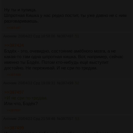
Ну ты и тупица.
Шпротная Кишка у нас редко постит, ты уже давно не с ним
разговариваешь.
>>387497
Аноним
20/04/22 Срд 18:58:06
№
387497
51
>>387424
Бздёх - это, очевидно, состояние амёбного мозга, а не
какая-то там одна шпротная кишка. Вот, например, сейчас
именно ты Бздёх. Потом кто-нибудь ещё выступит
достойно. Не переживай. И не сри по тредам.
>>387499
Аноним
20/04/22 Срд 19:08:31
№
387499
52
>>387497
>И не сри по тредам.
Или что, Бздёх?
>>387557
Аноним
20/04/22 Срд 21:58:46
№
387557
53
>>387499