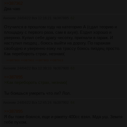
>>387362
Два чаю
Аноним
24/04/22 Вск 12:16:21
№
387895
62
Отучился в прошлом году на категорию А (сдал теорию и
площадку с первого раза, сам в ахуе). Ездил хорошо и
увернно. Купил себе драгу чесотку, пригнали в гараж. И
наступил пиздец , боюсь выйти на дорогу. По гаражам
свободно и уверенно езжу на трассу боюсь пиздец просто.
Как перебороть страх, незнаю(
>>387900
>>387902
>>387903
>>387913
Аноним
24/04/22 Вск 12:39:33
№
387900
63
>>387895
>Как перебороть страх, незнаю(
Ты боишься умереть что ли? Лол.
Аноним
24/04/22 Вск 12:45:24
№
387902
64
>>387895
Я бы тоже боялся, еще и ракету 400сс взял. Мда уш. Земля
тебе пухом.