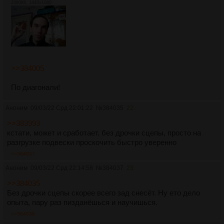
2080Кб, 1440x1080
>>384005
По диагонали!
Аноним
09/03/22 Срд 22:01:22
№
384035
22
>>383993
кстати, может и сработает. без дрочки сцепы, просто на
разгрузке подвески проскочить быстро уверенно
>>384037
Аноним
09/03/22 Срд 22:14:58
№
384037
23
>>384035
Без дрочки сцепы скорее всего зад снесёт. Ну ето дело
опыта, пару раз пизданёшься и научишься.
>>384038