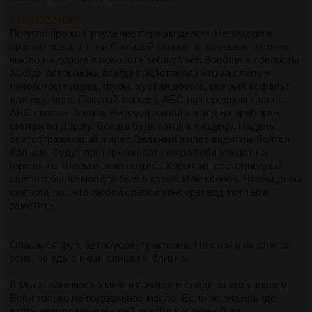
>>383022 (OP)
Погугли про контрруление первым делом. Не заходи в
правые повороты на большой скорости, камешек песочек,
масло на дороге в повороте тебя убъет. Вообще в повороты
заходи осторожно, всегда представляй что за слепым
поворотом пиздец, фуры, хуевая дорога, мокрый асфальт
или еще чего. Покупай мопед с АБС на переднем колесе,
АБС спасает жизни. Не задерживай взгляд на приборке,
смотри на дорогу. Всегда будь готов к пиздецу. Надень
светоотражающий жилет. Зеленый жилет водятлы боятся
больше, будут притормаживать когда тебя увидят на
горизонте. Шлем и экип поярче. Хороший, светодиодный
свет чтобы на мопеде был в стоке. Или ксенон. Чтобы днем
светило так, что любой слепой консервовод мог тебя
заметить.
Опасайся фур, автобусов, тракторов. Не стой в их слепой
зоне, не едь с ними слишком близко.
В мототайке масло меняй почаще и следи за его уровнем.
Бери только не поддельное масло. Если не знаешь где
взять неподдельное - лей лукойл купленный на