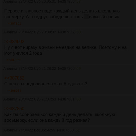
Аноним
23/04/22 Суб 20:05:31
№
387850
57
Первое и главное надо каждый день делать школьную
восмерку. А то вдруг забудешь столь
не
важный навык
>>387861
Аноним
23/04/22 Суб 20:08:32
№
387852
58
>>384002
Ну я вот ниразу в жизни не ездил на велике. Поэтому и на
мот учился 2 года
>>387860
Аноним
23/04/22 Суб 21:28:22
№
387860
59
>>387852
С чего ты подорвался то на А сдавать?
>>388038
Аноним
23/04/22 Суб 21:37:53
№
387861
60
>>387850
Как ты собираешься каждый день делать школьную
восьмерку, если она каждый год разная?
Аноним
24/04/22 Вск 05:56:59
№
387880
61