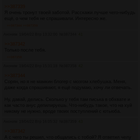
>>387339
Я очень тронут твоей заботой. Расскажи лучше чего-нибудь
ещё, о чем тебя не спрашивали. Интересно же.
>>387344
>>387359
Аноним
19/04/22 Втр 13:32:00
№
387344
41
>>387342
Только после тебя.
>>387358
Аноним
19/04/22 Втр 15:31:18
№
387358
42
>>387344
Сорян, но я не мамкин блогер с мозгом хлебушка. Меня,
даже когда спрашивают, я ещё подумаю, хочу ли отвечать.
Ну, давай, делись. Сколько у тебя там писька в обхвате и
как часто анус депилируешь. Что-нибудь такое, что на хуй
никому не нужно, вроде твоих поступлений с ютьюба.
Аноним
19/04/22 Втр 16:05:32
№
387359
43
>>387342
А с чего ты решил, что общались с тобой? Я ответил челу