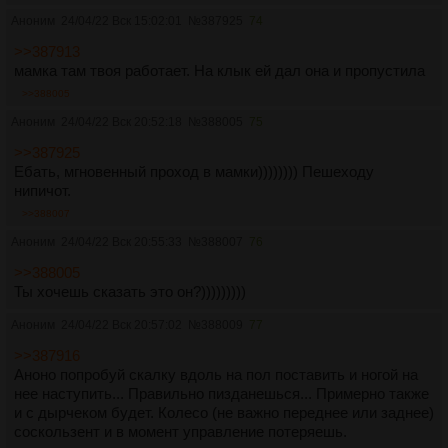
Аноним
24/04/22 Вск 15:02:01
№
387925
74
>>387913
мамка там твоя работает. На клык ей дал она и пропустила
>>388005
Аноним
24/04/22 Вск 20:52:18
№
388005
75
>>387925
Ебать, мгновенный проход в мамки)))))))) Пешеходу
нипичот.
>>388007
Аноним
24/04/22 Вск 20:55:33
№
388007
76
>>388005
Ты хочешь сказать это он?)))))))))
Аноним
24/04/22 Вск 20:57:02
№
388009
77
>>387916
Аноно попробуй скалку вдоль на пол поставить и ногой на
нее наступить... Правильно пизданешься... Примерно также
и с дырчеком будет. Колесо (не важно переднее или заднее)
соскользент и в момент управление потеряешь.