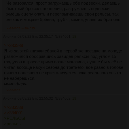
Чё разорался, прост загружаешь обе подвески, делаешь
быстрый бросок сцепления, разгружаешь подвески,
жмёшь сцепу опять и перепрыгиваешь свои рельсы, так
же как и мокрые брёвна, трубы, камни, упавших братюнь.
>>384005
>>384035
Аноним
08/03/22 Втр 22:35:17
№
384001
18
>>383988
Я из-за этой книжки ебаной в первой же поездке на мопеде
разложился обосравшись завидев рельсы под углом 15
градусов к трассе прямо возле магазина, лучше бы я её не
читал вообще нахуй сезона до третьего, всё равно в голове
ничего полезного не кристализуется пока реального опыта
не наберёшься.
мимо фарш
>>384002
Аноним
08/03/22 Втр 22:55:32
№
384002
19
>>383988
>>384001
>РЕЛЬСЫ
>рельсы