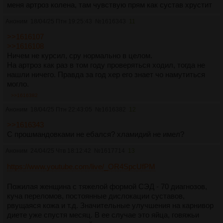
меня артроз колена, там чувствую прям как сустав хрустит
Аноним
18/04/25 Птн 19:25:43
№
1616343
11
>>1616107
>>1616108
Ничем не курсил, сру нормально в целом.
На артроз как раз в том году проверяться ходил, тогда не
нашли ничего. Правда за год хер его знает чо намутиться
могло.
>>1616382
Аноним
18/04/25 Птн 22:43:05
№
1616382
12
>>1616343
C прошмандовками не ебался? хламидий не имел?
Аноним
24/04/25 Чтв 18:12:42
№
1617714
13
https://www.youtube.com/live/_OR4SpcUfPM
Пожилая женщина с тяжелой формой СЭД - 70 диагнозов,
куча переломов, постоянные дислокации суставов,
рвущаяся кожа и т.д. Значительные улучшения на карнивор
диете уже спустя месяц. В ее случае это яйца, говяжьи