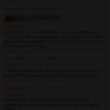
так не работает, через полгода-год отпиши в тред. Опять
>>1618518
же, это не лечение, причина депры и апатии не
Аноним
28/04/25 Пнд 12:21:12
№
1618518
31
ликвидирована, они просто так магически не возникают
Через пол года перейти на что-то более подходящее,
282Кб, 1079x259
412Кб, 1280x203
добавить нормотимик. А так да, пожизненно. У меня нет
причины. Просто ничего удовольствие не приносит.
>>1618509
>Меня суставы беспокоить например перестали
Чел.. Тонзиллит частое явление, чему тут удивляться?
Колени хрустят иногда. И после трени локтевые болят. Ну
П.с. чистил зубы перед мазками. Т.к. не знал что их будут
да, так и буду принимать магний и витамин С.
брать. Через пару дней (спустя год почти), опять запись, в
Может какие-то для ЖКТ есть добавки/препараты?
этот раз чистить не буду.
>Не, не так. У тебя старость просто раньше наступит
фактически. Если не менять подход к здоровью
>>1618591
>>1623444
Имею ввиду визуальную старость. Не курю, не пью.
Аноним
28/04/25 Пнд 17:29:44
№
1618591
32
Спорт, норм питание.
>>1618518
у тебя синегнойка, тебе пизда если не лечить ее, она все
твои проблемы вызывает, чувствительность есть к ней?
>>1618593
Аноним
28/04/25 Пнд 17:46:12
№
1618593
33
>>1618591
Что это такое? Мне в /b писали, типа синегнойка и
цитобактер-кишечные бактерии, и это может быть из-за
ГЭРБ?