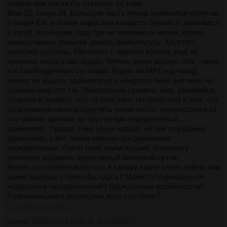
теории мне могли бы ответить по теме.
Мне 23, скоро 24. Большую часть жизни занимался спортом
(секция БИ, в более взрослом возрасте бросил и занимался
в зале), последних года три не занимаюсь ничем, кроме
нерегулярных попыток делать физкультуру. Хрустят/
щелкают суставы. Началось с правого колена, ещё во
времена, когда в зал ходил. Теперь звуки издают оба, также
и в тазобедренных суставах. Ходил на МРТ год назад,
ничего не нашли, травматолог и невролог ничё внятного не
сказали чего это так. Неврологша сказала, мол, занимайся
спортом и пройдёт, что-то типа того. Но проблема в том, что
со временем начала хрустеть левая кисть, прогрессируя от
случайных щелчов до хруста при определенных
движениях. Правая тоже звуки издаёт, но при случайных
движениях, а вот левая именно при движениях
определенных. Локти тоже звуки издают, понемногу
начинают издавать звуки левый плечевой сутав.
Может ли посоветовать кто, к какому врачу стоит пойти, или
какие анализы стоило бы сдать? Может это реально он
недостатка телодвиженний? Врожденные особенности?
Развивающаяся пиздецома всех суставов?
>>1615826
>>1616109
Аноним
16/04/25 Срд 15:34:28
№
1615826
5