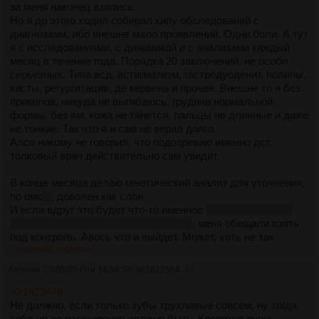
за меня наконец взялись.
Но я до этого ходил собирал кипу обследований с
диагнозами, ибо внешне мало проявлений. Одни боли. А тут
я с исследованиями, с динамикой и с анализами каждый
месяц в течение года. Порядка 20 заключений, не особо
серьезных. Типа всд, астигматизм, гастродуоденит, полипы,
кисты, регургитации, де кервена и прочее. Внешне то я без
приколов, никуда не выгибаюсь, грудина нормальной
формы, без ям, кожа не тянется, пальцы не длинные и даже
не тонкие. Так что я и сам не верил долго.
Алсо никому не говорил, что подозреваю именно дст,
толковый врач действительно сам увидит.
В конце месяца делаю генетический анализ для уточнения,
по омс
!!!
, доволен как слон.
И если вдруг это будет что-то именное
что вряд ли, ведь
фенотипически я ни на кого не похож
, меня обещали взять
под контроль. Авось что и выйдет. Может, хоть не так
стремительно разваливаться буду. Уже дали
>>1623681
>>1635547
рекомендации, и уже хоть немного лучше.
Аноним
23/05/25 Птн 16:58:58
№
1623564
41
Алсо на меня стали реагировать гастроэнтерологи,
кардиологи, пульмонологи и тд. Раньше считали, что я
>>1623446
ебанутый. А так с порога говорю, что дст, и даже узи иначе
Не должно, если только зубы трухлявые совсем, ну тогда
проходит, тчательнее что ли, не на отъебись. И
тебе не до расширения должно быть. Крепятся очень