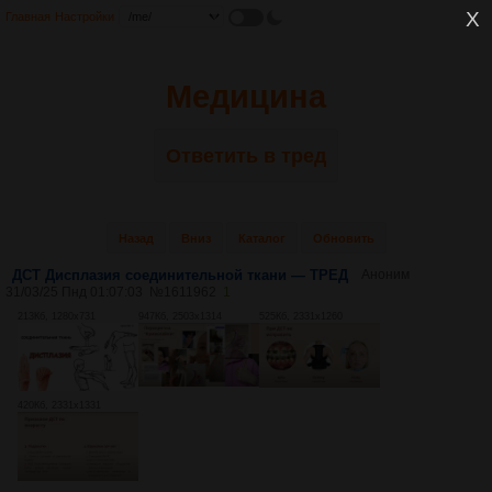
Главная
Настройки
Медицина
Ответить в тред
Назад
Вниз
Каталог
Обновить
ДСТ Дисплазия соединительной ткани — ТРЕД
Аноним
31/03/25 Пнд 01:07:03
№
1611962
1
213Кб, 1280x731
947Кб, 2503x1314
525Кб, 2331x1260
420Кб, 2331x1331