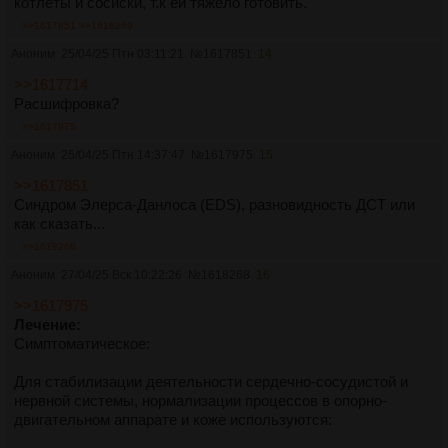
котлеты и сосиски, т.к ей тяжело готовить.
>>1617851
>>1618269
Аноним
25/04/25 Птн 03:11:21
№
1617851
14
>>1617714
Расшифровка?
>>1617975
Аноним
25/04/25 Птн 14:37:47
№
1617975
15
>>1617851
Синдром Элерса-Данлоса (EDS), разновидность ДСТ или
как сказать...
>>1618268
Аноним
27/04/25 Вск 10:22:26
№
1618268
16
>>1617975
Лечение:
Симптоматическое:
Для стабилизации деятельности сердечно-сосудистой и
нервной системы, нормализации процессов в опорно-
двигательном аппарате и коже используются: