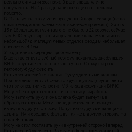
реально ситуация жесткая). 3 раза вправляли-не
получалось. На 4 раз сделали операцию со спицами-
помогло.
В 21лвл узнал что у меня врожденный порок сердца (не по
симптомам, а для военкомата косил-все проверял). Хотя в
15 и 16 лвл делал узи-там его не было. в 22 короче, сейчас
там ВПС-двустворчатый аортальный клапан+кальциноз
небольшой+дилатация левых отделов сердца+небольшая
аневризма 4.1см.
У родителей с сердцем проблем нету.
В детстве сгнил 1 зуб, мб поэтому появилась дисфункция
ВНЧС-хрустит челюсть и звон в ушах. Схожу скоро к
гнатологу-буду фиксить.
Есть хронический тонзиллит. Буду удалять миндалины.
При глотании чего либо-часто хруст в ушах (другой, не тот
что при открытии челюсти). Мб из-за дисфункции ВНЧС.
Могу и без хруста глотать-типа технику выработал.
Могу вытянуть руку и она слегка будет выгнутка в
обратную сторону. Могу последние фаланги пальцев
выгнуть в другую сторону. Но тут надо другими пальцами
давить. Ну и среднюю фалангу так же в другую сторону. На
ногах +- так же.
Могу на стол поставить руки внутренней стороной вперед.
Есть перегиб желчного. Во рту стафилококк золотистый,