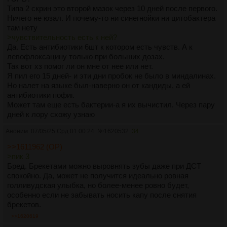
Типа 2 скрин это второй мазок через 10 дней после первого.
Ничего не юзал. И почему-то ни синегнойки ни цитобактера
там нету
>чувствительность есть к ней?
Да. Есть антибиотики 6шт к котором есть чувств. А к
левофлоксацину только при больших дозах.
Так вот хз помог ли он мне от нее или нет.
Я пил его 15 дней- и эти дни пробок не было в миндалинах.
Но налет на языке был-наверно он от кандиды, а ей
антибиотики пофиг.
Может там еще есть бактерии-а я их вычистил. Через пару
дней к лору схожу узнаю
Аноним
07/05/25 Срд 01:00:24
№
1620532
34
>>1611962 (OP)
>пик 3
Бред. Брекетами можно выровнять зубы даже при ДСТ
спокойно. Да, может не получится идеально ровная
голливудская улыбка, но более-менее ровно будет,
особенно если не забывать носить капу после снятия
брекетов.
>>1620619