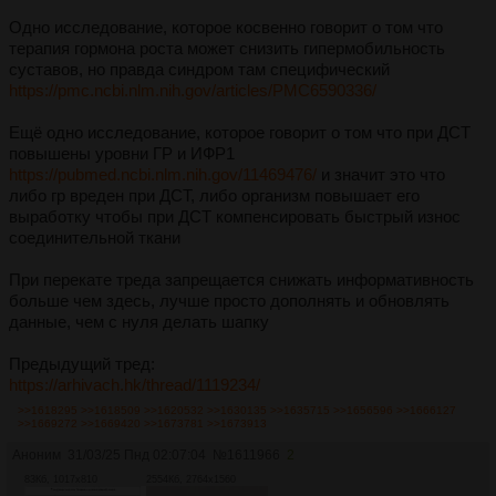
Одно исследование, которое косвенно говорит о том что
терапия гормона роста может снизить гипермобильность
суставов, но правда синдром там специфический
https://pmc.ncbi.nlm.nih.gov/articles/PMC6590336/
Ещё одно исследование, которое говорит о том что при ДСТ
повышены уровни ГР и ИФР1
https://pubmed.ncbi.nlm.nih.gov/11469476/
и значит это что
либо гр вреден при ДСТ, либо организм повышает его
выработку чтобы при ДСТ компенсировать быстрый износ
соединительной ткани
При перекате треда запрещается снижать информативность
больше чем здесь, лучше просто дополнять и обновлять
данные, чем с нуля делать шапку
Предыдущий тред:
https://arhivach.hk/thread/1119234/
>>1618295
>>1618509
>>1620532
>>1630135
>>1635715
>>1656596
>>1666127
>>1669272
>>1669420
>>1673781
>>1673913
Аноним
31/03/25 Пнд 02:07:04
№
1611966
2
83Кб, 1017x810
2554Кб, 2764x1560