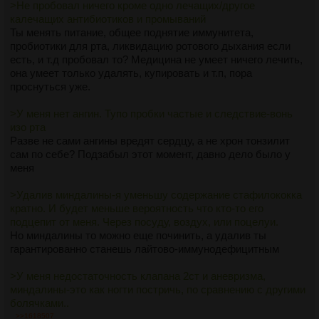
не даст
>Не пробовал ничего кроме одно лечащих/другое
Я все равно раньше старости помру наверно. С моим
калечащих антибиотиков и промываний
сердцем. Уж хотяб со свежим дыханием поживу..
Ты менять питание, общее поднятие иммунитета,
пробиотики для рта, ликвидацию ротового дыхания если
есть, и т.д пробовал то? Медицина не умеет ничего лечить,
она умеет только удалять, купировать и т.п, пора
проснуться уже.
>У меня нет ангин. Тупо пробки частые и следствие-вонь
изо рта
Разве не сами ангины вредят сердцу, а не хрон тонзилит
сам по себе? Подзабыл этот момент, давно дело было у
меня
>Удалив миндалины-я уменьшу содержание стафилококка
кратно. И будет меньше вероятность что кто-то его
подцепит от меня. Через посуду, воздух, или поцелуи.
Но миндалины то можно еще починить, а удалив ты
гарантированно станешь лайтово-иммунодефицитным
>У меня недостаточность клапана 2ст и аневризма,
миндалины-это как ногти постричь, по сравнению с другими
болячками..
Тем более, запас здоровья и так низкий, нужно за все
>>1618507