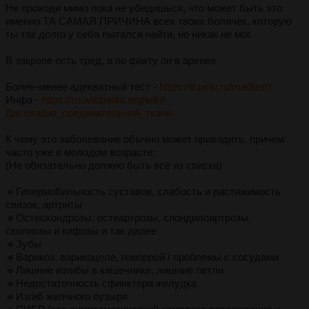
Не проходи мимо пока не убедишься, что может быть это
именно ТА САМАЯ ПРИЧИНА всех твоих болячек, которую
ты так долго у себя пытался найти, но никак не мог.
В закрепе есть тред, а по факту он в архиве
Более-менее адекватный тест -
https://tt.pstu.ru/medtest/
Инфа -
https://ru.wikipedia.org/wiki/
Дисплазия_соединительной_ткани
К чему это заболевание обычно может приводить, причем
часто уже в молодом возрасте:
(Не обязательно должно быть всё из списка)
🔹Гипермобильность суставов, слабость и растяжимость
связок, артриты
🔹Остеохондрозы, остеартрозы, спондилоартрозы,
сколиозы и кифозы и так далее
🔹Зубы
🔹Варикоз, варикоцеле, геморрой / проблемы с сосудами
🔹Лишние изгибы в кишечнике, лишние петли
🔹Недостаточность сфинктера желудка
🔹Изгиб желчного пузыря