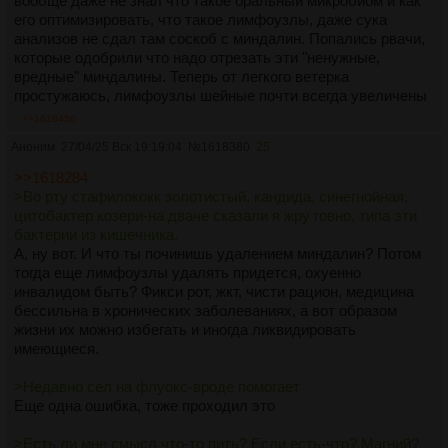
вообще даже не знал что такое оральный микробиом и как
его оптимизировать, что такое лимфоузлы, даже сука
анализов не сдал там соскоб с миндалин. Попались рвачи,
которые одобрили что надо отрезать эти "ненужные,
вредные" миндалины. Теперь от легкого ветерка
простужаюсь, лимфоузлы шейные почти всегда увеличены
>>1618456
Аноним
27/04/25 Вск 19:19:04
№
1618380
25
>>1618284
>Во рту стафилококк золотистый, кандида, синегнойная,
цитобактер козери-на дваче сказали я жру говно, типа эти
бактерии из кишечника.
А, ну вот. И что ты починишь удалением миндалин? Потом
тогда еще лимфоузлы удалять придется, охуенно
инвалидом быть? Фикси рот, жкт, чисти рацион, медицина
бессильна в хронических заболеваниях, а вот образом
жизни их можно избегать и иногда ликвидировать
имеющиеся.
>Недавно сел на флуокс-вроде помогает
Еще одна ошибка, тоже проходил это
>Есть ли мне смысл что-то пить? Если есть-что? Магний?