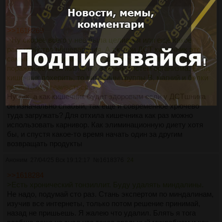
а аскорбиновая кислота практически не требуется при
безуглеводной диете
>>1618269
>Ну скорее всего у неё была целиакия или ещё какое
расстройство пишеварения. А т.к. при ДСТ кишечник это
самый важный орган, то нарушение его работы приводит к
поражению всех жизненно важных систем организма. Если
кишечник похерить, то витамины группы B, магний и белки
перестают усваиваться.
Ну так, а как кишечник будет здоровым если у ДСТшника
он изначально слабый, так еще и современное хрючево
туда загружать? Для отхила кишечника как раз можно
использовать карнивор. Как элиминационную диету хотя
бы, и спустя какое-то время начать один за другим
возвращать продукты
Аноним
27/04/25 Вск 19:12:17
№
1618376
24
>>1618284
>Есть хронический тонзиллит. Буду удалять миндалины.
Не надо, подумай сто раз. Стань экспертом по миндалинам,
изучив все интернеты, только потом решение принимай,
назад не пришьешь. Я жалею что удалил. Блять я тога