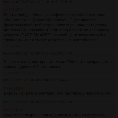
Аноним
07/05/25 Срд 14:30:16
№
1620619
35
>>1620532
Да эти слайды ебанашка инфлюэнсерка 40 лвл делала,
ебал рот, это еще хуже бро-саенса. С дст прогресс
брекетами вообще быстрее, просто да, надо ретейнеры
долго носить или капу. А если перд брекетами расширить
челюсть (SARPE/MARPE), то вообще не вижу как зубы
снова скучиться смогут даже без кап и ретейнеров
>>1623446
Аноним
23/05/25 Птн 00:43:48
№
1623440
36
А врач это диагностировать может? Или это превращается
в ипохондрический самогипноз
>>1623538
>>1673785
Аноним
23/05/25 Птн 00:47:04
№
1623442
37
>>1618284
а как ты узнал бро бактерии рта, где такое диагностируют?
Аноним
23/05/25 Птн 00:49:23
№
1623444
38
>>1618518
этих ттех с пикрил 1 тип не должно быть или их просто