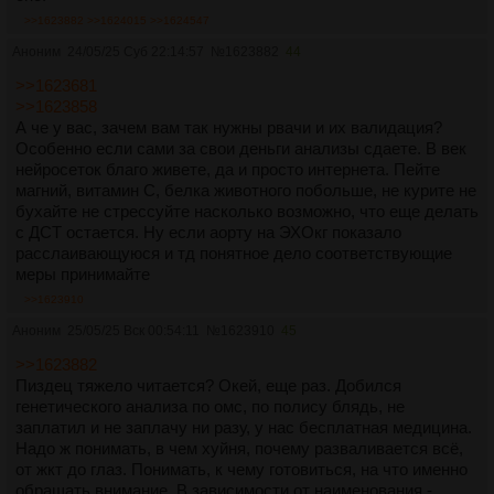
>>1623882
>>1624015
>>1624547
Аноним
24/05/25 Суб 22:14:57
№
1623882
44
>>1623681
>>1623858
А че у вас, зачем вам так нужны рвачи и их валидация?
Особенно если сами за свои деньги анализы сдаете. В век
нейросеток благо живете, да и просто интернета. Пейте
магний, витамин С, белка животного побольше, не курите не
бухайте не стрессуйте насколько возможно, что еще делать
с ДСТ остается. Ну если аорту на ЭХОкг показало
расслаивающуюся и тд понятное дело соответствующие
меры принимайте
>>1623910
Аноним
25/05/25 Вск 00:54:11
№
1623910
45
>>1623882
Пиздец тяжело читается? Окей, еще раз. Добился
генетического анализа по омс, по полису блядь, не
заплатил и не заплачу ни разу, у нас бесплатная медицина.
Надо ж понимать, в чем хуйня, почему разваливается всё,
от жкт до глаз. Понимать, к чему готовиться, на что именно
обращать внимание. В зависимости от наименования -