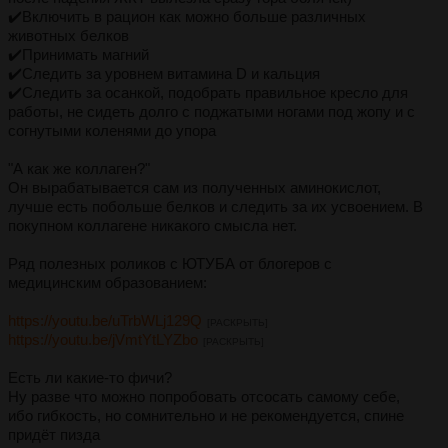
✔️Включить в рацион как можно больше различных
животных белков
✔️Принимать магний
✔️Следить за уровнем витамина D и кальция
✔️Следить за осанкой, подобрать правильное кресло для
работы, не сидеть долго с поджатыми ногами под жопу и с
согнутыми коленями до упора
"А как же коллаген?"
Он вырабатывается сам из полученных аминокислот,
лучше есть побольше белков и следить за их усвоением. В
покупном коллагене никакого смысла нет.
Ряд полезных роликов с ЮТУБА от блогеров с
медицинским образованием:
https://youtu.be/uTrbWLj129Q
[РАСКРЫТЬ]
https://youtu.be/jVmtYtLYZbo
[РАСКРЫТЬ]
Есть ли какие-то фичи?
Ну разве что можно попробовать отсосать самому себе,
ибо гибкость, но сомнительно и не рекомендуется, спине
придёт пизда