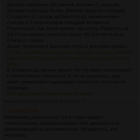
Не, не так. У тебя старость просто раньше наступит
Добавил витамины. D3, магний, витамин С, кальций.
фактически. Если не менять подход к здоровью
Добавил побольше белка. Добавил фруктов и овощей.
Отказался от сахара, добавил спорт, нормализовал
сон+раз в 2 недели водой холодной обливался.
Результата 0. Как были пробки, так и есть. Разве что на
1/4 стало меньше налета на языке. Но это чисто из-за
отказа от сахара.
Делал тонзиллор в больнице-через 2 дня опять пробки.
>Разве не сами ангины вредят сердцу, а не хрон тонзилит
сам по себе? Подзабыл этот момент, давно дело было у
меня
В основном да, ангины вредят. Но кто знает, ангина может
в любой момент появиться. Если не ошибаюсь, еще
может ревматизм и эндокардит появиться, чисто из-за
инфекции.
>Но миндалины то можно еще починить
Их никак не починить. Они уже атрофированы,
Аноним
28/04/25 Пнд 11:53:37
№
1618509
30
зарубцованы
>>1611962 (OP)
>а удалив ты гарантированно станешь лайтово-
Напоминаю деревянным, что в треде орудует
иммунодефицитным
тонзиллошизик, придумывающий себе диагнозы и не
Пишут, что без них проблем не будет. И что они уже не
доказывающий их документально. Не ведитесь, это
работают, толку от них нет
мочаноид.
>Ну ок, только план какой, пожизненно сидеть? Обычно