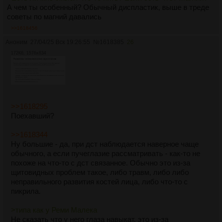
А чем ты особенный? Обычный диспластик, выше в треде
советы по магний давались
>>1618456
Аноним
27/04/25 Вск 19:26:55
№
1618385
26
172Кб, 1576x834
>>1618295
Поехавший?
>>1618344
Ну большие - да, при дст наблюдается наверное чаще
обычного, а если пучеглазие рассматривать - как-то не
похоже на что-то с дст связанное. Обычно это из-за
щитовидных проблем такое, либо травм, либо либо
неправильного развития костей лица, либо что-то с
пикрила.
>типа как у Реми Малека
Не сказать что у него глаза навыкат, это из-за