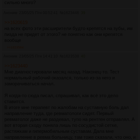
сильно много?
Аноним
23/05/25 Птн 00:52:41
№
1623446
39
>>1620619
на всех фото эти расширители будто крепятся на зубы, им
пизда не придет от этого? не понятно как они крепятся
вообще
>>1623564
Аноним
23/05/25 Птн 14:41:10
№
1623538
40
>>1623440
Мне диагностировали месяц назад. Наконец-то. Тест
нормальный рабочий оказался, только из-за него и
заморачиваться начал.
Я когда-то сюда писал, спрашивал, как всё это дело
ставится.
В итоге мне терапевт по жалобам на суставную боль дал
направление туда, где ревматологи сидят. Первый
ревматолог даже не раздевал, тупо на рентген отправлял. А
вот вторая сходу поняла лишь по сосудистой сетке,
растяжкам и гипермобильным суставам. Дала мне
направление в ревма больницу, там тоже сказали, что оно, и