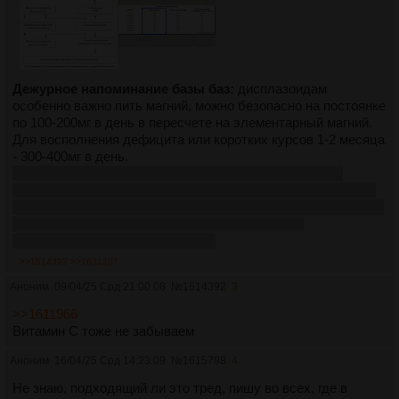
Дежурное напоминание базы баз:
дисплазоидам
особенно важно пить магний, можно безопасно на постоянке
по 100-200мг в день в пересчете на элементарный магний.
Для восполнения дефицита или коротких курсов 1-2 месяца
- 300-400мг в день.
Почти всегда в дозировке у бада магний указывается
количество магния в элементарной форме, стандартно это
100мг, но если видите цифры 400-800мг на таб/капс - скорее
всего указано количество общего магния, тогда
пересчитываем по таблице пик.2
>>1614392
>>1631207
Аноним
09/04/25 Срд 21:00:08
№
1614392
3
>>1611966
Витамин С тоже не забываем
Аноним
16/04/25 Срд 14:23:09
№
1615798
4
Не знаю, подходящий ли это тред, пишу во всех, где в