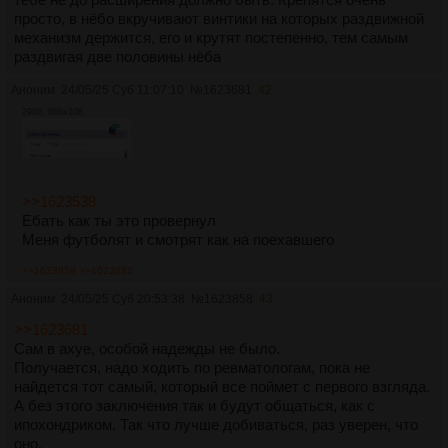
рекомендации дают, и пихают талончики к другим
просто, в нёбо вкручивают винтики на которых раздвижной
специалистам, что хрен откажешься, я в ахуе, заебался по
механизм держится, его и крутят постепенно, тем самым
врачам ходить.
раздвигая две половины нёба
Но хоть результат есть, уже ахуенчик.
Аноним
24/05/25 Суб 11:07:10
№
1623681
42
29Кб, 566x208
>>1623538
Ебать как ты это провернул
Меня футболят и смотрят как на поехавшего
>>1623858
>>1623882
Аноним
24/05/25 Суб 20:53:38
№
1623858
43
>>1623681
Сам в ахуе, особой надежды не было.
Получается, надо ходить по ревматологам, пока не
найдется тот самый, который все поймет с первого взгляда.
А без этого заключения так и будут общаться, как с
ипохондриком. Так что лучше добиваться, раз уверен, что
оно.