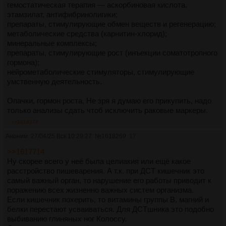
гемостатическая терапия — аскорбиновая кислота,
этамзилат, антифибринолигики;
препараты, стимулирующие обмен веществ и регенерацию;
метаболические средства (карнитин-хлорид);
минеральные комплексы;
препараты, стимулирующие рост (инъекции соматотропного
гормона);
нейрометаболические стимуляторы, стимулирующие
умственную деятельность.
Опачки, гормон роста. Не зря я думаю его прикупить, надо
только анализы сдать чтоб исключить раковые маркеры.
>>1618374
Аноним
27/04/25 Вск 10:29:27
№
1618269
17
>>1617714
Ну скорее всего у неё была целиакия или ещё какое
расстройство пишеварения. А т.к. при ДСТ кишечник это
самый важный орган, то нарушение его работы приводит к
поражению всех жизненно важных систем организма.
Если кишечник похерить, то витамины группы B, магний и
белки перестают усваиваться. Для ДСТшника это подобно
выбиванию глиняных ног Колоссу.