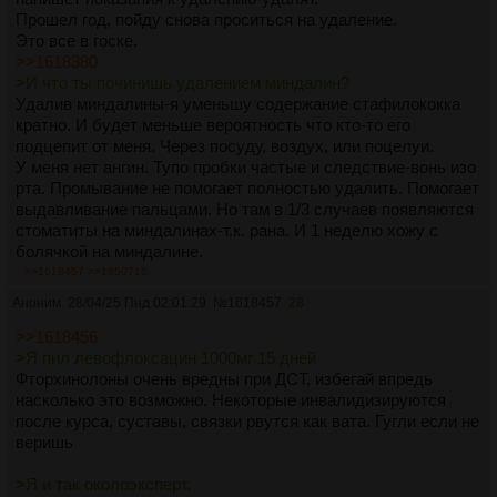
Прошел год, пойду снова проситься на удаление.
Это все в госке.
>>1618380
>И что ты починишь удалением миндалин?
Удалив миндалины-я уменьшу содержание стафилококка
кратно. И будет меньше вероятность что кто-то его
подцепит от меня. Через посуду, воздух, или поцелуи.
У меня нет ангин. Тупо пробки частые и следствие-вонь изо
рта. Промывание не помогает полностью удалить. Помогает
выдавливание пальцами. Но там в 1/3 случаев появляются
стоматиты на миндалинах-т.к. рана. И 1 неделю хожу с
болячкой на миндалине.
>охуенно инвалидом быть?
>>1618457
>>1650716
У меня недостаточность клапана 2ст и аневризма,
Аноним
28/04/25 Пнд 02:01:29
№
1618457
28
миндалины-это как ногти постричь, по сравнению с другими
болячками..
>>1618456
>Еще одна ошибка, тоже проходил это
>Я пил левофлоксацин 1000мг 15 дней
Нет. Это не ошибка. Очень помог мне. Мотивация делать
Фторхинолоны очень вредны при ДСТ, избегай впредь
что-то появилась. Пусть и иногда пропадает.
насколько это возможно. Некоторые инвалидизируются
>А чем ты особенный? Обычный диспластик, выше в треде
после курса, суставы, связки рвутся как вата. Гугли если не
советы по магний давались
веришь
Ну мб еще что-то дополнительно есть. Вроде писали, что
надо с детства магний было пить. Сейчас уже пользы особо
>Я и так околоэксперт.