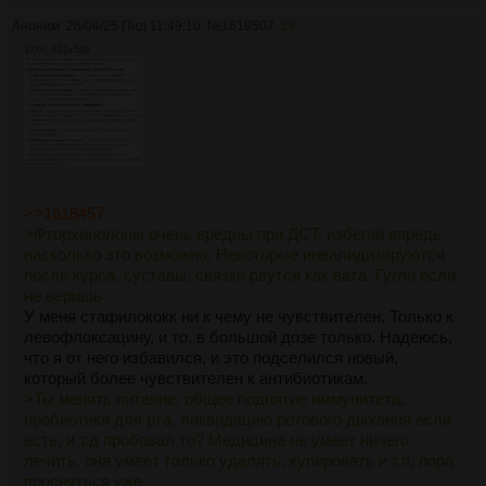
бороться до последнего.
Аноним
28/04/25 Пнд 11:49:10
№
1618507
29
37Кб, 612x560
>Нет. Это не ошибка. Очень помог мне. Мотивация делать
что-то появилась
Ну ок, только план какой, пожизненно сидеть? Обычно так
не работает, через полгода-год отпиши в тред. Опять же,
это не лечение, причина депры и апатии не ликвидирована,
они просто так магически не возникают. Значит что-то не
так, и причина эта может не ону только депроапатию
вызывать, а и другие проблемы у тебя имеющиеся.
>>1618457
>Фторхинолоны очень вредны при ДСТ, избегай впредь
>Вроде писали, что надо с детства магний было пить.
насколько это возможно. Некоторые инвалидизируются
Сейчас уже пользы особо не даст
после курса, суставы, связки рвутся как вата. Гугли если
Кто писал, депрессивный диспластик? Меня тоже такие
не веришь
мысли посещают, ну что жаль что в детстве был дефицит и
У меня стафилококк ни к чему не чувствителен. Только к
магния и дохуя всего, вырос говном больным поэтому. Но
левофлоксацину, и то, в большой дозе только. Надеюсь,
магний помогает также и здесь и сейчас, обязательно пей. И
что я от него избавился, и это подселился новый,
витамин С, коллаген/белковое питание еще желательно.
который более чувствителен к антибиотикам.
Меня суставы беспокоить например перестали, а думал что
>Ты менять питание, общее поднятие иммунитета,
все, мол дальше только хуже будет.
пробиотики для рта, ликвидацию ротового дыхания если
есть, и т.д пробовал то? Медицина не умеет ничего
>Я все равно раньше старости помру наверно. С моим
лечить, она умеет только удалять, купировать и т.п, пора
сердцем. Уж хотяб со свежим дыханием поживу..
проснуться уже.