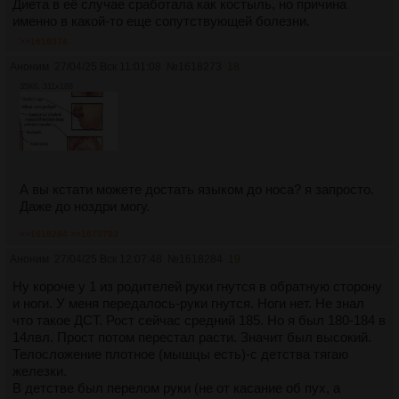
Диета в её случае сработала как костыль, но причина
именно в какой-то еще сопутствующей болезни.
>>1618374
Аноним
27/04/25 Вск 11:01:08
№
1618273
18
35Кб, 311x188
А вы кстати можете достать языком до носа? я запросто.
Даже до ноздри могу.
>>1618284
>>1673783
Аноним
27/04/25 Вск 12:07:48
№
1618284
19
Ну короче у 1 из родителей руки гнутся в обратную сторону
и ноги. У меня передалось-руки гнутся. Ноги нет. Не знал
что такое ДСТ. Рост сейчас средний 185. Но я был 180-184 в
14лвл. Прост потом перестал расти. Значит был высокий.
Телосложение плотное (мышцы есть)-с детства тягаю
железки.
В детстве был перелом руки (не от касание об пух, а