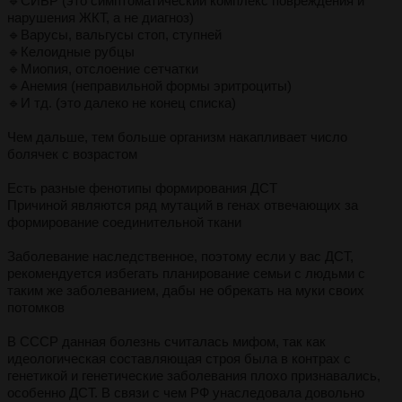
🔹СИБР (это симптоматический комплекс повреждения и
нарушения ЖКТ, а не диагноз)
🔹Варусы, вальгусы стоп, ступней
🔹Келоидные рубцы
🔹Миопия, отслоение сетчатки
🔹Анемия (неправильной формы эритроциты)
🔹И тд. (это далеко не конец списка)
Чем дальше, тем больше организм накапливает число
болячек с возрастом
Есть разные фенотипы формирования ДСТ
Причиной являются ряд мутаций в генах отвечающих за
формирование соединительной ткани
Заболевание наследственное, поэтому если у вас ДСТ,
рекомендуется избегать планирование семьи с людьми с
таким же заболеванием, дабы не обрекать на муки своих
потомков
В СССР данная болезнь считалась мифом, так как
идеологическая составляющая строя была в контрах с
генетикой и генетические заболевания плохо признавались,
особенно ДСТ. В связи с чем РФ унаследовала довольно