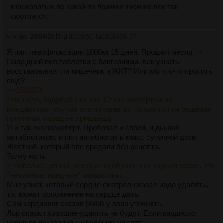
мешковатых по какой-то причине нижних век так
смотрится.
Аноним
28/04/25 Пнд 01:19:50
№
1618456
27
Я пил левофлоксацин 1000мг 15 дней. Прошел месяц +-.
Пару дней пил таблетки с бактериями. Как узнать
восстановился ли кишечник и ЖКТ? Или мб что-то пропить
еще?
>>1618376
>Не надо, подумай сто раз. Стань экспертом по
миндалинам, изучив все интернеты, только потом решение
принимай, назад не пришьешь
Я и так околоэксперт. Пробовал и спреи, и дышал
антибиотиком, и пил антибиотик в макс. суточной дозе.
Жесткий, который еле продали без рецепта.
Толку ноль.
> Попались рвачи, которые одобрили что надо отрезать эти
"ненужные, вредные" миндалины.
Мне узист, который сердце смотрел-сказал надо удалять,
т.к. может осложнение на сердце дать.
Сам кардиолог сказал 50/50-у лора уточнять.
Лор сказал хорошие-удалять не будут. Если кардиолог
напишет показания к удалению-удалят.