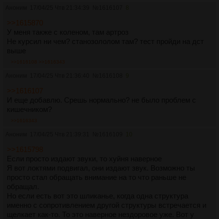
Аноним
17/04/25 Чтв 21:34:39
№
1616107
8
>>1615870
У меня также с коленом, там артроз
Не курсил ни чем? станозололом там? тест пройди на дст
выше
>>1616108
>>1616343
Аноним
17/04/25 Чтв 21:36:40
№
1616108
9
>>1616107
И еще добавлю. Срешь нормально? не было проблем с
кишечником?
>>1616343
Аноним
17/04/25 Чтв 21:39:31
№
1616109
10
>>1615798
Если просто издают звуки, то хуйня наверное
Я вот локтями подвигал, они издают звук. Возможно ты
просто стал обращать внимание на то что раньше не
обращал.
Но если есть вот это шликанье, когда одна структура
именно с сопротивлением другой структуры встречается и
щелкает как-то. То это наверное нездоровое уже. Вот у