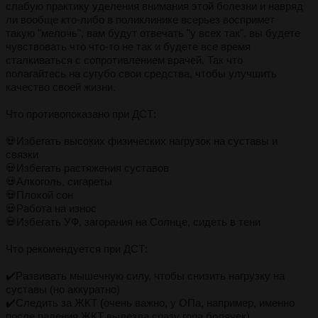
слабую практику уделения внимания этой болезни и навряд
ли вообще кто-либо в поликлинике всерьез воспримет
такую "мелочь", вам будут отвечать "у всех так", вы будете
чувствовать что что-то не так и будете все время
сталкиваться с сопротивлением врачей. Так что
полагайтесь на сугубо свои средства, чтобы улучшить
качество своей жизни.
Что противопоказано при ДСТ:
💀Избегать высоких физических нагрузок на суставы и
связки
💀Избегать растяжения суставов
💀Алкоголь, сигареты
💀Плохой сон
💀Работа на износ
💀Избегать УФ, загорания на Солнце, сидеть в тени
Что рекомендуется при ДСТ:
✔️Развивать мышечную силу, чтобы снизить нагрузку на
суставы (но аккуратно)
✔️Следить за ЖКТ (очень важно, у ОПа, например, именно
после падения ЖКТ вылезла сразу гора болячек)