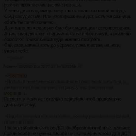
разные проявления, разные исходы.
У меня дети например, хочу знать, если это какой-нибудь
СЭД сосудистый. Или изолированный дст. Есть же разница,
ебать ты гений конечно.
Да и мало ли я реально был бы выдумщик-тестопроходчик.
А так, зная диагноз, специалисты не шлют нахуй, а реально
помогают. Знают бляха куда именно смотреть.
Пей свой магний хоть до усрачки, пока я встаю на ноги,
удачи тебе.
>>1623919
Аноним
25/05/25 Вск 02:21:57
№
1623919
46
>>1623910
>Добился генетического анализа по омс, по полису блядь,
не заплатил и не заплачу ни разу, у нас бесплатная
медицина.
Респект, у меня нет столько терпения, чтоб правомерно
доить систему.
>Надо ж понимать, в чем хуйня, почему разваливается всё,
от жкт до глаз
Так вот ты понял, что от ДСТ (и образа жизни) и че, дальше
врачи особо не нужны. Особо нет специфического для ДСТ