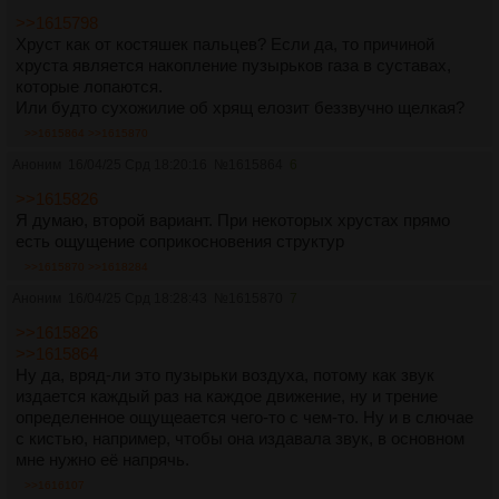
>>1615798
Хруст как от костяшек пальцев? Если да, то причиной
хруста является накопление пузырьков газа в суставах,
которые лопаются.
Или будто сухожилие об хрящ елозит беззвучно щелкая?
>>1615864
>>1615870
Аноним
16/04/25 Срд 18:20:16
№
1615864
6
>>1615826
Я думаю, второй вариант. При некоторых хрустах прямо
есть ощущение соприкосновения структур
>>1615870
>>1618284
Аноним
16/04/25 Срд 18:28:43
№
1615870
7
>>1615826
>>1615864
Ну да, вряд-ли это пузырьки воздуха, потому как звук
издается каждый раз на каждое движение, ну и трение
определенное ощущеается чего-то с чем-то. Ну и в слючае
с кистью, например, чтобы она издавала звук, в основном
мне нужно её напрячь.
>>1616107