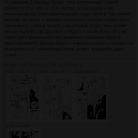
О, перерыв 2 месяца. Будет хоть легитимный способ
дропнуть этот кал, а то за месяц, да натыкаюсь на
упоминания об этом произведении и иду читать. Так, может
интерес остынет и наконец осилю все залпом, когда тайтл
закончится, тогда и читать самый кайф будет. Вон за ван
писом недавно так дропнул следить и вообще на него не
тянет (но в финальной саге реально сплошное говно и
разочарование). Брошу боруто, и можно сказать, полностью
освобожусь от аниме/манга оков, может нормисом даже
стану.
Аноним
16/07/26 Чтв 02:45:28
№
2527548
42
226Кб, 1426x2048
193Кб, 1426x2048
241Кб, 1426x2048
317Кб, 1426x2048