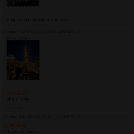
База, всем новичкам слушать
Аноним
11/07/26 Суб 00:30:59
№
2526690
34
3364Кб, 1280x1549
>>2526577
ебать гном
>>2526762
Аноним
11/07/26 Суб 16:40:17
№
2526762
35
>>2526690
Обычный азиат