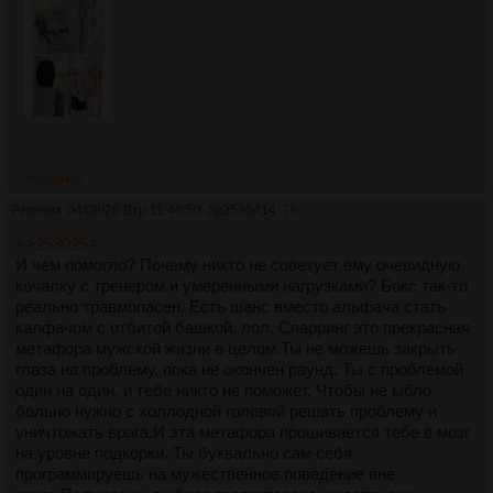
>>2530424
Аноним
04/08/26 Втр 11:48:50
№
2530414
76
>>2530254
И чем помогло? Почему никто не советует ему очевидную
кочалку с тренером и умеренными нагрузками? Бокс так-то
реально травмопасен. Есть шанс вместо альфача стать
калфачом с отбитой башкой, лол. Спарринг это прекрасная
метафора мужской жизни в целом.Ты не можешь закрыть
глаза на проблему, пока не окончен раунд. Ты с проблемой
один на один, и тебе никто не поможет. Чтобы не ыбло
больно нужно с холлодной головой решать проблему и
уничтожать врага.И эта метафора прошивается тебе в мозг
на уровне подкорки. Ты буквально сам себя
программируешь на мужественное поведение вне