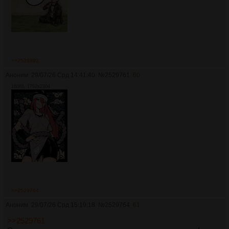
>>2529892
Аноним
29/07/26 Срд 14:41:40
№
2529761
60
160Кб, 1792x2304
>>2529764
Аноним
29/07/26 Срд 15:19:18
№
2529764
61
>>2529761