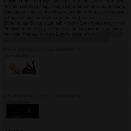
аниме в близь к этому выпустить или сразу после фильма.
Чтобы ажиотажа вокруг наруто вселенной побольше стало.
Как вариант еще серии Наруто за пару месяцев до фильма,
а Боруто через пару месяцев после фильма
Если не ошибаюсь в данный момент Блич приоритет, потом
Черный клевер будут выпускать по частям года два-три и
там уже глядишь и манга Боруто закончится
если Икемото
не хуесос и не растянет пустую мангу еще на 10 лет
Аноним
27/07/26 Пнд 00:09:18
№
2529463
52
537Кб, 3063x1834
Аноним
27/07/26 Пнд 00:09:36
№
2529464
53
1073Кб, 2016x886