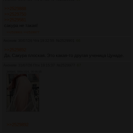
>>2529888
>>2529750
>>2529581
сакура не такая!
>>2529901
>>2529977
Аноним
30/07/26 Чтв 19:32:55
№
2529901
66
>>2529892
Да, Сакура плоская. Это какая-то другая ученица Цунаде.
Аноним
31/07/26 Птн 19:15:37
№
2529977
67
3689Кб, 880x1024, 00:00:05
>>2529892