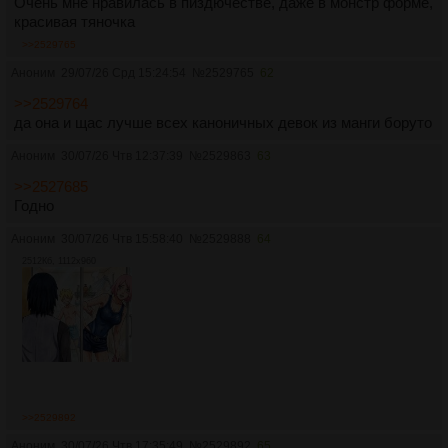
Очень мне нравилась в пиздючестве, даже в монстр форме,
красивая тяночка
>>2529765
Аноним
29/07/26 Срд 15:24:54
№
2529765
62
>>2529764
да она и щас лучше всех каноничных девок из манги боруто
Аноним
30/07/26 Чтв 12:37:39
№
2529863
63
>>2527685
Годно
Аноним
30/07/26 Чтв 15:58:40
№
2529888
64
2512Кб, 1112x960
>>2529892
Аноним
30/07/26 Чтв 17:35:49
№
2529892
65