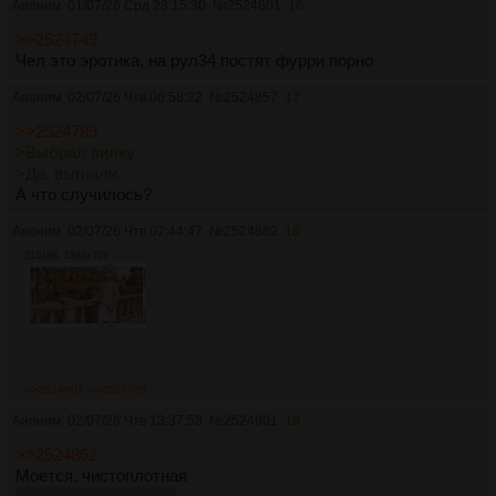
Аноним
01/07/26 Срд 23:15:30
№
2524801
16
>>2524749
Чел это эротика, на рул34 постят фурри порно
Аноним
02/07/26 Чтв 06:58:22
№
2524857
17
>>2524789
>Выбрал вилку
>Да, выгнали.
А что случилось?
Аноним
02/07/26 Чтв 07:44:47
№
2524862
18
2101Кб, 1344x728
>>2524901
>>2525086
Аноним
02/07/26 Чтв 13:37:58
№
2524901
19
>>2524862
Моется, чистоплотная