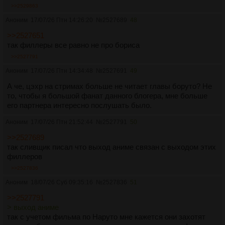
>>2529863
Аноним
17/07/26 Птн 14:26:20
№
2527689
48
>>2527651
так филлеры все равно не про бориса
>>2527791
Аноним
17/07/26 Птн 14:34:48
№
2527691
49
А че, цэхр на стримах больше не читает главы боруто? Не
то, чтобы я большой фанат данного блогера, мне больше
его партнера интересно послушать было.
Аноним
17/07/26 Птн 21:52:44
№
2527791
50
>>2527689
так сливщик писал что выход аниме связан с выходом этих
филлеров
>>2527836
Аноним
18/07/26 Суб 09:35:16
№
2527836
51
>>2527791
> выход аниме
так с учетом фильма по Наруто мне кажется они захотят