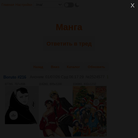
Главная
Настройки
Манга
Ответить в тред
Назад
Вниз
Каталог
Обновить
Boruto #216
Аноним
01/07/26 Срд 06:17:29
№
2524577
1
677Кб, 797x896
1142Кб, 805x1200
1049Кб, 832x1232