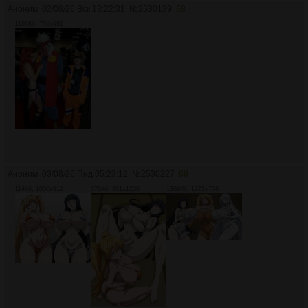
Аноним
02/08/26 Вск 13:22:31
№
2530139
68
1103Кб, 736x981
Аноним
03/08/26 Пнд 05:23:12
№
2530227
69
114Кб, 1000x912
376Кб, 801x1200
1369Кб, 1272x776