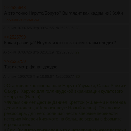
>>2525648
А это точно Наруто/Боруто? Выглядит как кадры из ЖоЖи
>>2525895
>>2525903
Аноним
07/07/26 Втр 00:57:55
№
2525895
28
>>2525799
Какая разница? Неужели кто то за этим калом следит?
Аноним
07/07/26 Втр 02:01:19
№
2525903
29
>>2525799
Так икемотр фанат дзедзе
Аноним
10/07/26 Птн 10:08:07
№
2526577
30
>Стартовал кастинг на роли Наруто Узумаки, Саскэ Учихи и
Сакуры Харуно для голливудской экранизации культового
«Наруто» (Naruto).
>Фильм снимет Дестин Дэниел Креттон («Шан-Чи и легенда
десяти колец», «Человек-паук: Новый день»). По словам
режиссера, для него большая честь впервые перенести
историю Масаси Кисимото на большие экраны в формате
игрового кино.
>Сам Кисимото признался, что с нетерпением ждет встречи