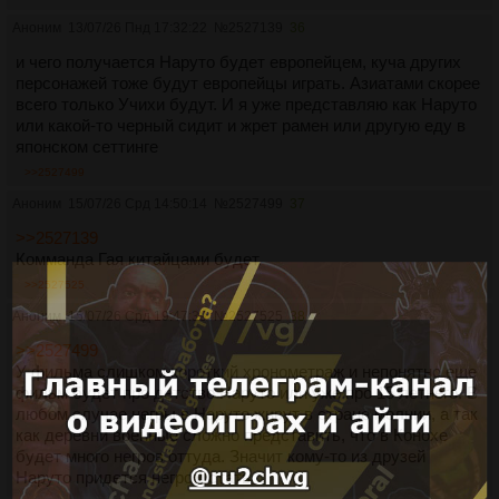
Аноним
13/07/26 Пнд 17:32:22
№
2527139
36
и чего получается Наруто будет европейцем, куча других
персонажей тоже будут европейцы играть. Азиатами скорее
всего только Учихи будут. И я уже представляю как Наруто
или какой-то черный сидит и жрет рамен или другую еду в
японском сеттинге
>>2527499
Аноним
15/07/26 Срд 14:50:14
№
2527499
37
>>2527139
Комманда Гая китайцами будет.
>>2527525
Аноним
15/07/26 Срд 19:47:39
№
2527525
38
>>2527499
У фильма слишком короткий хронометраж и непонятно еще
фильм будет про детство Наруто или уже про 15 летнего. В
любом случае негры в Наруто живут в стране молнии, а так
как деревни военные сложно представить, что в Конохе
будет много негров оттуда. Значит кому-то из друзей
Наруто придется негром стать