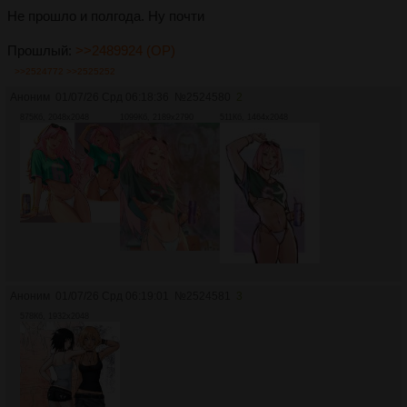
Не прошло и полгода. Ну почти
Прошлый:
>>2489924 (OP)
>>2524772
>>2525252
Аноним
01/07/26 Срд 06:18:36
№
2524580
2
875Кб, 2048x2048
1099Кб, 2189x2790
511Кб, 1464x2048
Аноним
01/07/26 Срд 06:19:01
№
2524581
3
578Кб, 1932x2048