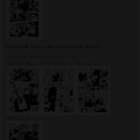
Глава норм. Опять чисто лорная без экшона
Аноним
16/07/26 Чтв 02:45:43
№
2527549
43
235Кб, 1426x2048
243Кб, 1426x2048
263Кб, 1426x2048
300Кб, 1426x2048