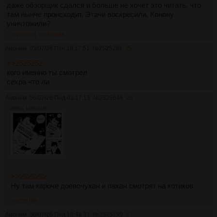
даже обзорщик сдался и больше не хочет это читать, что
там нынче происходит, Этачи воскресили, Конону
уничтожили?
>>2525281
>>2525648
Аноним
03/07/26 Птн 18:17:51
№
2525281
25
>>2525252
кого именно ты смотрел
сехра что ли
Аноним
06/07/26 Пнд 03:17:13
№
2525648
26
468Кб, 1386x1146
>>2525252
Ну там кароче доевочухан и пахан смотрят на котиков
>>2525799
Аноним
06/07/26 Пнд 18:48:31
№
2525799
27