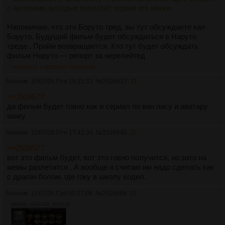
с актерами, которые воплотят героев его манги.
Напоминаю, что это Боруто тред, вы тут обсуждаете кал
Боруто. Будущий фильм будет обсуждаться в Наруто
треде., Прайм возвращается. Кто тут будет обсуждать
фильм Наруто — репорт за нерелейтед
>>2526622
>>2526640
>>2526690
Аноним
10/07/26 Птн 16:31:51
№
2526622
31
>>2526577
да фильм будет говно как и сериал по ван пису и аватару
аангу
Аноним
10/07/26 Птн 17:41:34
№
2526640
32
>>2526577
вот это фильм будет, вот это говно получится, но зато на
мемы разлетится . А вообще я считаю им надо сделать как
с драгон болом, где гоку в школу ходил.
Аноним
11/07/26 Суб 00:27:08
№
2526688
33
4890Кб, 1416x720, 00:01:01