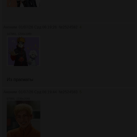
Аноним
01/07/26 Срд 06:19:26
№
2524582
4
1479Кб, 1200x1080
Из прагматы
Аноним
01/07/26 Срд 06:19:44
№
2524583
5
976Кб, 1536x2048