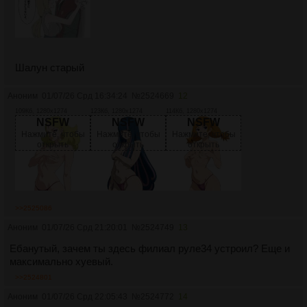
Шалун старый
Аноним
01/07/26 Срд 16:34:24
№
2524669
12
109Кб, 1280x1274
123Кб, 1280x1274
114Кб, 1280x1274
NSFW
NSFW
NSFW
Нажмите, чтобы
Нажмите, чтобы
Нажмите, чтобы
открыть
открыть
открыть
>>2525086
Аноним
01/07/26 Срд 21:20:01
№
2524749
13
Ебанутый, зачем ты здесь филиал руле34 устроил? Еще и
максимально хуевый.
>>2524801
Аноним
01/07/26 Срд 22:05:43
№
2524772
14