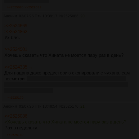
В отличие от Хинаты
>>2525086
>>2529581
Аноним
03/07/26 Птн 10:39:17
№
2525086
20
>>2524669
>>2524862
Ух бля.
>>2524901
Хочешь сказать что Хината не моется пару раз в день?
>>2524335 →
Для пацана даже предисторию скопировали с чухана, сам
посмотри.
Нетраннер «Змеиного народа» с прекрасными
технавыками, Ди жаждет мести: он ищет убийцу, который
вырезал весь его клан
>>2525170
Аноним
03/07/26 Птн 13:48:54
№
2525170
21
>>2525086
>Хочешь сказать что Хината не моется пару раз в день?
Раз в недельку.
>>2525180