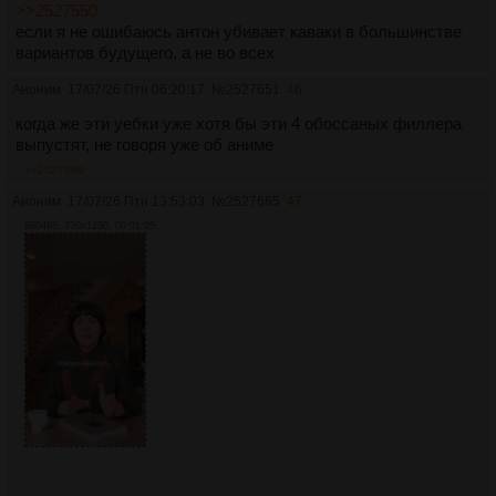
>>2527550
если я не ошибаюсь антон убивает каваки в большинстве
вариантов будущего, а не во всех
Аноним
17/07/26 Птн 06:20:17
№
2527651
46
когда же эти уебки уже хотя бы эти 4 обоссаных филлера
выпустят, не говоря уже об аниме
>>2527689
Аноним
17/07/26 Птн 13:53:03
№
2527685
47
8804Кб, 720x1280, 00:01:05