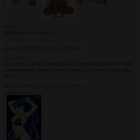
Хоба
Джирайя секси джутсу
>>2524589
Аноним
01/07/26 Срд 06:51:56
№
2524589
8
>>2524586
Лол, нет. С его эго, превращать в девку Жир будет не себя,
а противников. Тем более что дзюцу для такого у него уже
есть.
Аноним
01/07/26 Срд 16:24:15
№
2524664
9
2558Кб, 2594x4096