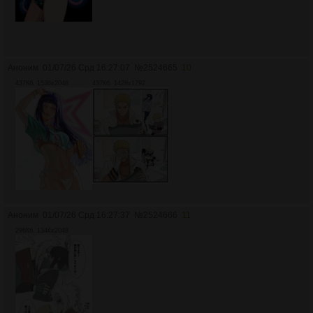
Аноним
01/07/26 Срд 16:27:07
№
2524665
10
437Кб, 1536x2048
437Кб, 1428x1792
Аноним
01/07/26 Срд 16:27:37
№
2524666
11
296Кб, 1344x2048