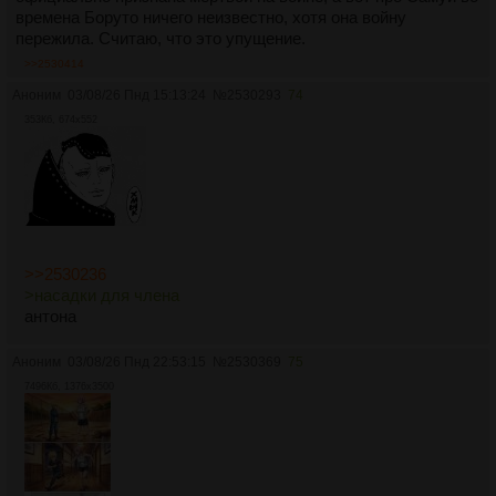
времена Боруто ничего неизвестно, хотя она войну
пережила. Считаю, что это упущение.
>>2530414
Аноним
03/08/26 Пнд 15:13:24
№
2530293
74
353Кб, 674x552
>>2530236
>насадки для члена
антона
Аноним
03/08/26 Пнд 22:53:15
№
2530369
75
7496Кб, 1376x3500