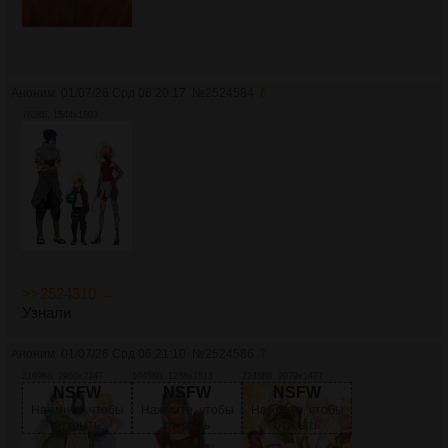
Аноним
01/07/26 Срд 06:20:17
№
2524584
6
763Кб, 1544x1803
>>2524310 →
Узнали
Аноним
01/07/26 Срд 06:21:10
№
2524586
7
2169Кб, 2960x2247
1045Кб, 1288x1513
2245Кб, 2079x1477
NSFW
NSFW
NSFW
Нажмите, чтобы
Нажмите, чтобы
Нажмите, чтобы
открыть
открыть
открыть