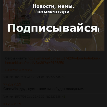
Аноним
15/07/26 Срд 20:05:04
№
2527529
39
3222Кб, 1280x1837
бегом читать
https://mangalib.me/ru/174204--boruto-tu-buru-
borutekkusu/read/v9/c36?ui=9186850
>>2527535
>>2527536
Аноним
15/07/26 Срд 22:21:06
№
2527535
40
>>2527529
Спасибо, друг, пусть твое пиво будет холодным.
Аноним
15/07/26 Срд 22:42:32
№
2527536
41
>>2527529