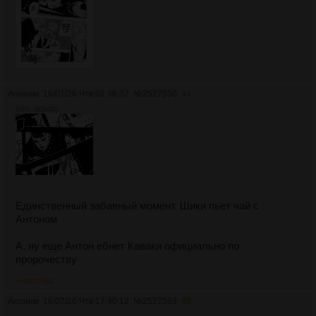
Аноним
16/07/26 Чтв 02:46:37
№
2527550
44
81Кб, 383x302
Единственный забавный момент. Шики пьет чай с
Антоном
А, ну еще Антон ебнет Каваки официально по
пророчеству
>>2527593
Аноним
16/07/26 Чтв 17:40:12
№
2527593
45