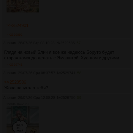
>>2524901
>>2529892
Аноним
28/07/26 Втр 08:10:28
№
2529586
57
Глядя на новый Блич я все же надеюсь Боруто будет
старая команда делать с Ямашитой, Хуангом и другими
>>2529741
Аноним
29/07/26 Срд 08:37:57
№
2529741
58
>>2529586
Жопа напугала тебя?
Аноним
29/07/26 Срд 12:08:28
№
2529750
59
1586Кб, 874x1216