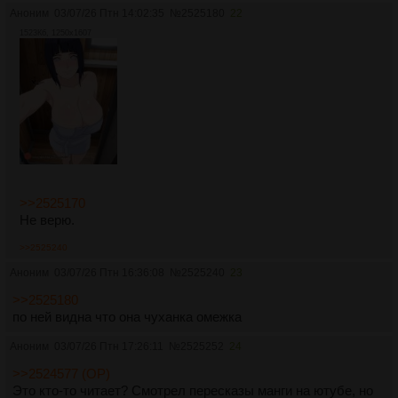
Аноним
03/07/26 Птн 14:02:35
№
2525180
22
1523Кб, 1250x1607
>>2525170
Не верю.
>>2525240
Аноним
03/07/26 Птн 16:36:08
№
2525240
23
>>2525180
по ней видна что она чуханка омежка
Аноним
03/07/26 Птн 17:26:11
№
2525252
24
>>2524577 (OP)
Это кто-то читает? Смотрел пересказы манги на ютубе, но