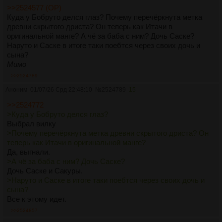
>>2524577 (OP)
Куда у Бобруто делся глаз? Почему перечёркнута метка
древни скрытого дриста? Он теперь как Итачи в
оригинальной манге? А чё за баба с ним? Дочь Саске?
Наруто и Саске в итоге таки поебтся через своих дочь и
сына?
Мимо
>>2524789
Аноним
01/07/26 Срд 22:48:10
№
2524789
15
>>2524772
>Куда у Бобруто делся глаз?
Выбрал вилку
>Почему перечёркнута метка древни скрытого дриста? Он
теперь как Итачи в оригинальной манге?
Да, выгнали.
>А чё за баба с ним? Дочь Саске?
Дочь Саске и Сакуры.
>Наруто и Саске в итоге таки поебтся через своих дочь и
сына?
Все к этому идет.
>>2524857