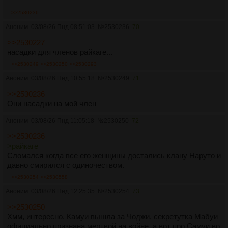
>>2530236
Аноним
03/08/26 Пнд 08:51:03
№
2530236
70
>>2530227
насадки для членов райкаге...
>>2530249
>>2530250
>>2530293
Аноним
03/08/26 Пнд 10:55:18
№
2530249
71
>>2530236
Они насадки на мой член
Аноним
03/08/26 Пнд 11:05:18
№
2530250
72
>>2530236
>райкаге
Сломался когда все его женщины достались клану Наруто и
давно смирился с одиночеством.
>>2530254
>>2530558
Аноним
03/08/26 Пнд 12:25:35
№
2530254
73
>>2530250
Хмм, интересно. Камуи вышла за Чоджи, секретутка Мабуи
официально признана мертвой на войне, а вот про Самуи во