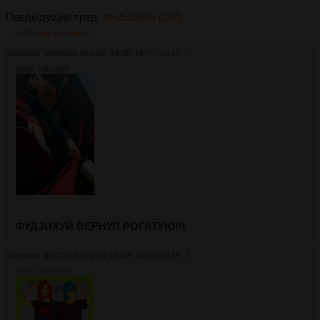
Предыдущий тред:
>>2519605 (OP)
>>2528409
>>2528815
Аноним
30/06/26 Втр 08:34:20
№
2524331
2
608Кб, 1945x3000
ФУДЗИХУЙ ВЕРНУЛ РОГАТУЮ!!!
Аноним
30/06/26 Втр 09:13:48
№
2524333
3
578Кб, 2048x1536