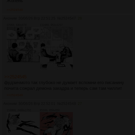
Жопень
>>2524548
Аноним
30/06/26 Втр 22:51:25
№
2524547
26
370Кб, 640x679
1324Кб, 952x1237
>>2524545
фудзичмото так глубоко не думает вспомни его писанину
почита сожрал демона закадра и теперь сам там чиллит
>>2524549
Аноним
30/06/26 Втр 22:52:01
№
2524548
27
1538Кб, 2400x1752
851Кб, 850x850