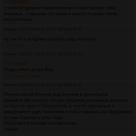
>>2524932
У всех всадников мания величия и они считают себя
мамками, старшими сестрами и просто главнее своих
подчинённых.
Аноним
02/07/26 Чтв 15:30:00
№
2524940
60
ну так то 4 всадника реально родственники
>>2524942
Аноним
02/07/26 Чтв 15:44:03
№
2524942
61
>>2524940
Тогда и Резе дочка Йор.
>>2524944
>>2524947
Аноним
02/07/26 Чтв 15:44:26
№
2524943
62
Почита пятый близкий родственник в роли брата
Думаю и так понятно, что до поедания различных демонов
он был не просто бензопилой, а чем-то связанным с
рождением/существованием о чем и говорил сам Фудзимото
устами Барема в суши баре
Получается Макима братиклюбка
Ндааа