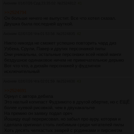
Аноним
01/07/26 Срд 23:35:02
№
2524812
41
>>2524794
Он больше ничего не выпустит. Все что хотел сказал.
Двушка была последней шуткой.
Аноним
02/07/26 Чтв 01:53:56
№
2524835
42
Никто никогда не сможет успешно повторить чард диз
Узбека, Срули, Павер и других персонажей пилы
Они уникальны, остальные персонажи всей новой манги
бездушное одинаковое ничем не примечательное дерьмо
Вот что что, а дизайн персонажей у фудзигноя
исключительный
Аноним
02/07/26 Чтв 02:01:59
№
2524836
43
>>2524691
Орнул с автора дебила
Это наглый копипаст Фудзимото в другой обертке, но с ЕЩЁ
более хуевой рисовкой, чем в двухакалыче
На премию он заявку подал ореч
Йошиду ещё перерисовал, но забыл про ауру, которая и
сделала оригинал столь любимым среди читателей пилы
Хоть десять челкастых эмарей с родинками и пирсингом