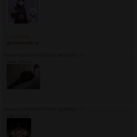
>>2524844
да пожалуйста
Аноним
02/07/26 Чтв 03:30:59
№
2524850
46
1896Кб, 2048x1552
Аноним
02/07/26 Чтв 07:38:53
№
2524861
47
104Кб, 484x1200