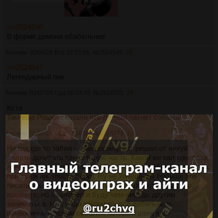
>>2524546
В форме демона ебабельнее
Аноним
30/06/26 Втр 22:53:06
№
2524549
28
>>2524547
Легендарный пик
Аноним
01/07/26 Срд 00:24:45
№
2524555
29
Кста
Там еще Рошея сказала что Дендзи пахнет собакой
Аноним
01/07/26 Срд 02:26:08
№
2524571
30
На год где то забил на бензопилу, вот решил от нехуй
делать дочитать таки вторую часть. Какой же кал концовка
конечно, я не особый фанат был, но от подобных авторских
приколов аж злость берет. Ну не хочешь ты больше это
писать, заебался, ну скажи ты честно просто, мол, всё,
извините, но я выгорел и буду чем-нибудь другим
заниматься. Нет, надо закончить всё дебильным
неироничным «сном собаки», который даже как