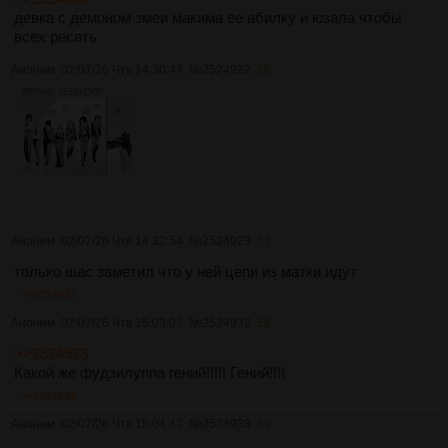
девка с демоном змеи макима ее абилку и юзала чтобы
всех ресать
Аноним
02/07/26 Чтв 14:30:47
№
2524922
56
3605Кб, 2133x1500
Аноним
02/07/26 Чтв 14:32:54
№
2524923
57
только шас заметил что у ней цепи из матки идут
>>2524932
Аноним
02/07/26 Чтв 15:03:07
№
2524932
58
>>2524923
Какой же фудзилуппа гений!!!!! Гений!!!!
>>2524933
Аноним
02/07/26 Чтв 15:04:47
№
2524933
59