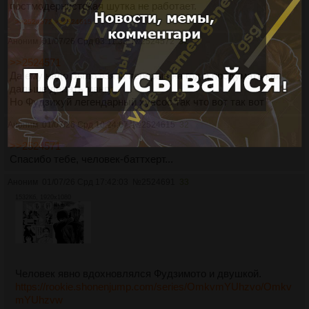
постмодернистская шутка не работает.
>>2524572
>>2524615
Аноним
01/07/26 Срд 03:11:33
№
2524572
31
>>2524571
Да ему надо было взять перерыв на год и продумать как
дальше делать мангу
Но Фудзихуй легендарный хуесос так что вот так вот
Аноним
01/07/26 Срд 10:24:07
№
2524615
32
>>2524571
Спасибо тебе, человек-баттхерт...
Аноним
01/07/26 Срд 17:42:03
№
2524691
33
1532Кб, 1920x1080
Человек явно вдохновлялся Фудзимото и двушкой.
https://rookie.shonenjump.com/series/OmkvmYUhzvo/Omkv
mYUhzvw