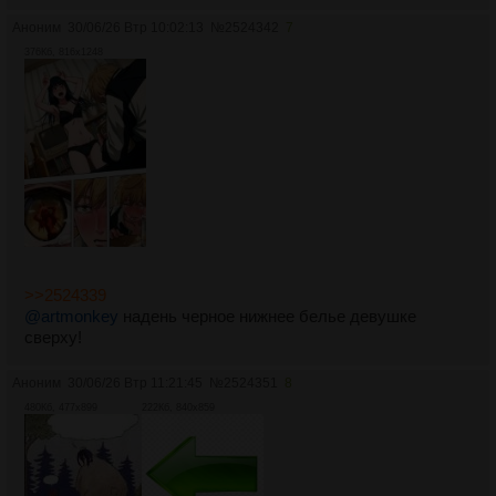
Аноним
30/06/26 Втр 10:02:13
№
2524342
7
376Кб, 816x1248
>>2524339
@artmonkey
надень черное нижнее белье девушке
сверху!
Аноним
30/06/26 Втр 11:21:45
№
2524351
8
480Кб, 477x899
222Кб, 840x859