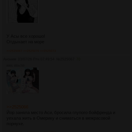
У Асы все хорошо!
Отдыхает на море
>>2525067
>>2525070
>>2525073
Аноним
03/07/26 Птн 07:49:54
№
2525067
70
84Кб, 850x700
>>2525066
Йор заняла место Аси, бросила глупого бойфренда и
уехала жить в Омерику и сниматься в межрасовой
порнухе.