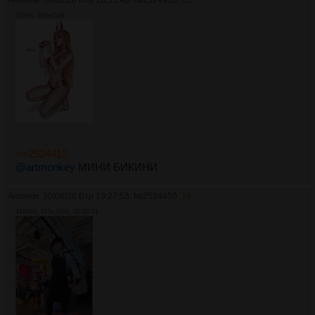
Аноним
30/06/26 Втр 18:35:40
№
2524435
15
158Кб, 880x1168
>>2524412
@artmonkey
МИНИ БИКИНИ
Аноним
30/06/26 Втр 19:27:53
№
2524450
16
4104Кб, 576x1026, 00:00:21