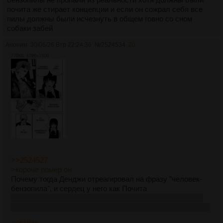
почита же стирает концепции и если он сожрал себя все
пилы должны были исчезнуть в общем говно со сном
собаки забей
Аноним
30/06/26 Втр 22:24:36
№
2524534
20
770Кб, 1096x1600
>>2524527
>короче помер он
Почему тогда Денджи отреагировал на фразу "человек-
бензопила", и сердец у него как Почита
Почита остался с ним потому что Денчик был счастлив
лишь когда он был с ним. То есть он исполняет контракт?
>>2524536