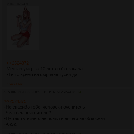
613Кб, 3071x4096
>>2524372
Ментач умер за 10 лет до бензокала
Я в то время на форчане тусил да
>>2524435
Аноним
30/06/26 Втр 18:10:16
№
2524418
14
>>2524375
-Не спасибо тебе, человек-пояснитель
-Человек-пояснитель?
-Ну так ты ничего не понял и ничего не объяснил.
-А-а-а