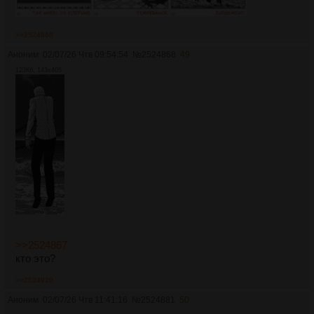
>>2524868
Аноним
02/07/26 Чтв 09:54:54
№
2524868
49
123Кб, 143x405
>>2524867
кто это?
>>2524920
Аноним
02/07/26 Чтв 11:41:16
№
2524881
50