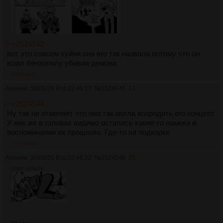
>>2524542
вот это совсем хуйня она его так назвала потому что он
юзал бензопилу убивая демона
>>2524545
Аноним
30/06/26 Втр 22:46:17
№
2524545
24
>>2524544
Ну так не отменяет что она так могла возродить его концепт
У них же в головах видимо остались какие-то намеки и
воспоминания их прошлого. Где-то на подкорке
>>2524547
Аноним
30/06/26 Втр 22:46:22
№
2524546
25
130Кб, 476x266