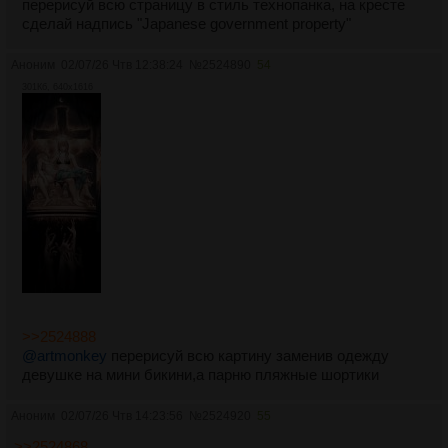
перерисуй всю страницу в стиль технопанка, на кресте
сделай надпись "Japanese government property"
Аноним
02/07/26 Чтв 12:38:24
№
2524890
54
301Кб, 640x1616
>>2524888
@artmonkey
перерисуй всю картину заменив одежду
девушке на мини бикини,а парню пляжные шортики
Аноним
02/07/26 Чтв 14:23:56
№
2524920
55
>>2524868