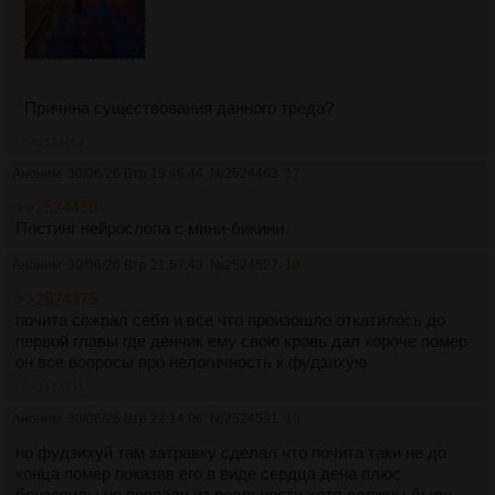
Причина существования данного треда?
>>2524463
Аноним
30/06/26 Втр 19:46:44
№
2524463
17
>>2524450
Постинг нейрослопа с мини-бикини.
Аноним
30/06/26 Втр 21:57:43
№
2524527
18
>>2524375
почита сожрал себя и все что произошло откатилось до
первой главы где денчик ему свою кровь дал короче помер
он все вопросы про нелогичность к фудзихую
>>2524534
Аноним
30/06/26 Втр 22:14:06
№
2524531
19
но фудзихуй там затравку сделал что почита таки не до
конца помер показав его в виде сердца дена плюс
бензопилы не пропали из реальности хотя должны были