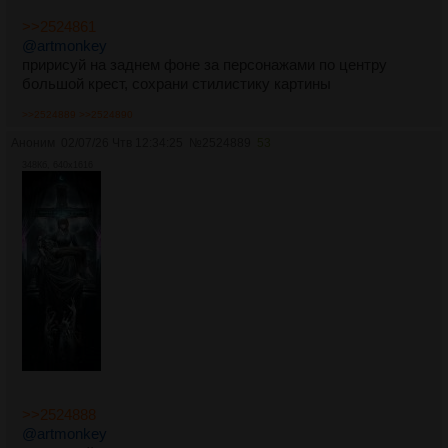
>>2524861
@artmonkey
пририсуй на заднем фоне за персонажами по центру
большой крест, сохрани стилистику картины
>>2524889
>>2524890
Аноним
02/07/26 Чтв 12:34:25
№
2524889
53
348Кб, 640x1616
>>2524888
@artmonkey