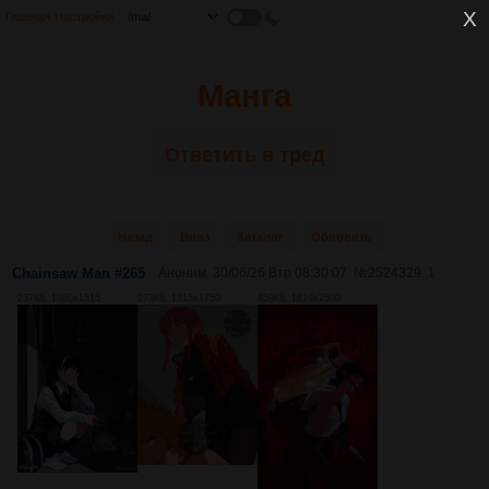
Главная
Настройки
Манга
Ответить в тред
Назад
Вниз
Каталог
Обновить
Chainsaw Man #265
Аноним
30/06/26 Втр 08:30:07
№
2524329
1
237Кб, 1080x1515
273Кб, 1315x1750
459Кб, 1619x2500