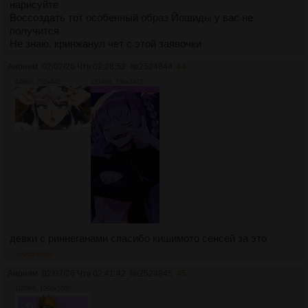
нарисуйте
Воссоздать тот особенный образ Йошиды у вас не
получится
Не знаю, кринжанул чет с этой заявочки
Аноним
02/07/26 Чтв 02:28:52
№
2524844
44
440Кб, 752x440
1314Кб, 736x1472
девки с риннеганами спасибо кишимото сенсей за это
>>2524845
Аноним
02/07/26 Чтв 02:41:42
№
2524845
45
1903Кб, 1200x1080