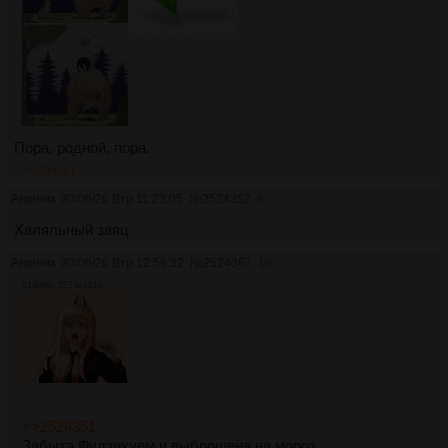
Пора, родной, пора.
>>2524367
Аноним
30/06/26 Втр 11:23:05
№
2524352
9
Халяльный заяц
Аноним
30/06/26 Втр 12:56:32
№
2524367
10
3148Кб, 2273x1910
>>2524351
Забыта Фудзихуем и выброшена на мороз