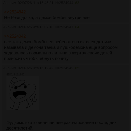
Аноним
02/07/26 Чтв 15:45:31
№
2524944
63
>>2524942
Не Резе дочка, а демон бомбы внутри неë
Аноним
02/07/26 Чтв 16:07:10
№
2524947
64
>>2524942
все так демон бомбы ее ребенок она их всех детьми
называла и демона танка и пушкодемона еще вопросом
задавалась нормально ли типа в жертву своих детей
приносить чтобы ебнуть почиту
Аноним
02/07/26 Чтв 16:12:42
№
2524949
65
41Кб, 816x840
Фудзимото это величайшее разочарование последних
десятилетий.