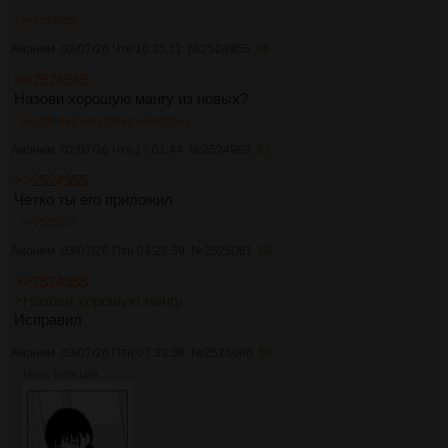
>>2524955
Аноним
02/07/26 Чтв 16:35:11
№
2524955
66
>>2524949
Назови хорошую мангу из новых?
>>2524963
>>2525061
>>2525241
Аноним
02/07/26 Чтв 17:01:44
№
2524963
67
>>2524955
Четко ты его приложил
>>2525241
Аноним
03/07/26 Птн 04:22:39
№
2525061
68
>>2524955
>Назови хорошую мангу
Исправил
Аноним
03/07/26 Птн 07:33:38
№
2525066
69
191Кб, 1080x1439