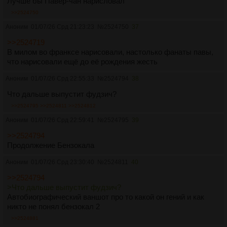
Лучше бы Павер-чан нарисловал
>>2524750
Аноним
01/07/26 Срд 21:23:23
№
2524750
37
>>2524719
В милом во франксе нарисовали, настолько фанаты павы,
что нарисовали ещё до её рождения жесть
Аноним
01/07/26 Срд 22:55:33
№
2524794
38
Что дальше выпустит фудзич?
>>2524795
>>2524811
>>2524812
Аноним
01/07/26 Срд 22:59:41
№
2524795
39
>>2524794
Продолжение Бензокала
Аноним
01/07/26 Срд 23:30:40
№
2524811
40
>>2524794
>Что дальше выпустит фудзич?
Автобиографический ваншот про то какой он гений и как
никто не понял бензокал 2
>>2524881