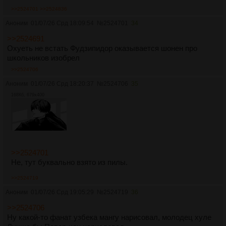
>>2524701
>>2524836
Аноним
01/07/26 Срд 18:09:54
№
2524701
34
>>2524691
Охуеть не встать Фудзипидор оказывается шонен про
школьников изобрел
>>2524706
Аноним
01/07/26 Срд 18:20:37
№
2524706
35
168Кб, 679x400
>>2524701
Не, тут буквально взято из пилы.
>>2524719
Аноним
01/07/26 Срд 19:05:29
№
2524719
36
>>2524706
Ну какой-то фанат узбека мангу нарисовал, молодец хуле