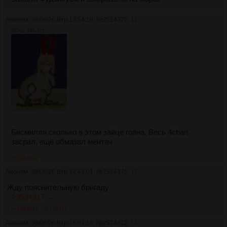
Аноним
30/06/26 Втр 13:54:10
№
2524372
11
302Кб, 495x671
Бисмилля сколько в этом зайце говна. Весь 4chan
засрал, ещё обмазал ментач
>>2524412
Аноним
30/06/26 Втр 14:41:01
№
2524375
12
Жду пояснительную бригаду
>>2524317 →
>>2524418
>>2524527
Аноним
30/06/26 Втр 18:01:14
№
2524412
13