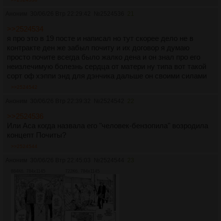
Аноним
30/06/26 Втр 22:29:42
№
2524536
21
>>2524534
я про это в 19 посте и написал но тут скорее дело не в
контракте ден же забыл почиту и их договор я думаю
просто почите всегда было жалко дена и он знал про его
неизлечимую болезнь сердца от матери ну типа вот такой
сорт оф хэппи энд для дэнчика дальше он своими силами
>>2524542
Аноним
30/06/26 Втр 22:39:32
№
2524542
22
>>2524536
Или Аса когда назвала его "человек-бензопила" возродила
концепт Почиты?
>>2524544
Аноним
30/06/26 Втр 22:45:03
№
2524544
23
884Кб, 784x1145
722Кб, 784x1145