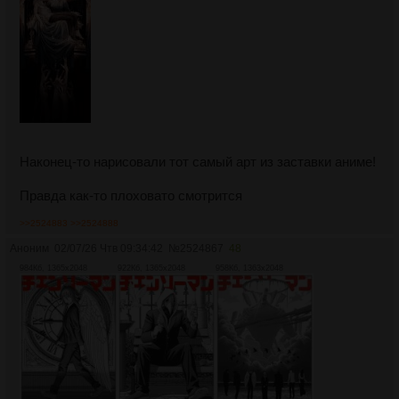
Наконец-то нарисовали тот самый арт из заставки аниме!
Правда как-то плоховато смотрится
>>2524883
>>2524888
Аноним
02/07/26 Чтв 09:34:42
№
2524867
48
984Кб, 1365x2048
922Кб, 1365x2048
958Кб, 1363x2048