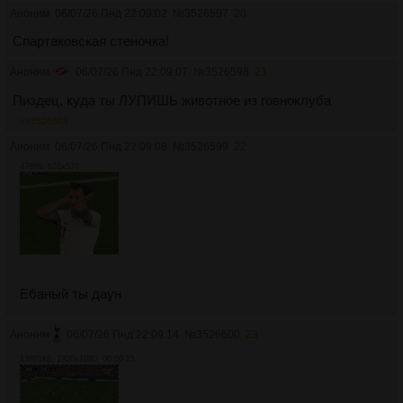
Аноним
06/07/26 Пнд 22:09:02
№
3526597
20
Спартаковская стеночка!
Аноним
06/07/26 Пнд 22:09:07
№
3526598
21
Пиздец, куда ты ЛУПИШЬ животное из говноклуба
>>3526603
Аноним
06/07/26 Пнд 22:09:08
№
3526599
22
478Кб, 676x570
Ебаный ты даун
Аноним
06/07/26 Пнд 22:09:14
№
3526600
23
13881Кб, 1920x1080, 00:00:25