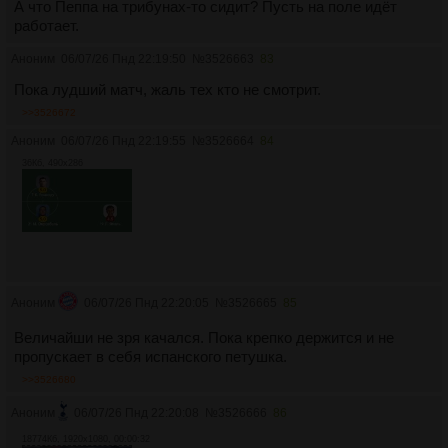
А что Пеппа на трибунах-то сидит? Пусть на поле идёт
работает.
Аноним
06/07/26 Пнд 22:19:50
№
3526663
83
Пока лудший матч, жаль тех кто не смотрит.
>>3526672
Аноним
06/07/26 Пнд 22:19:55
№
3526664
84
36Кб, 490x286
Аноним
06/07/26 Пнд 22:20:05
№
3526665
85
Величайши не зря качался. Пока крепко держится и не
пропускает в себя испанского петушка.
>>3526680
Аноним
06/07/26 Пнд 22:20:08
№
3526666
86
18774Кб, 1920x1080, 00:00:32