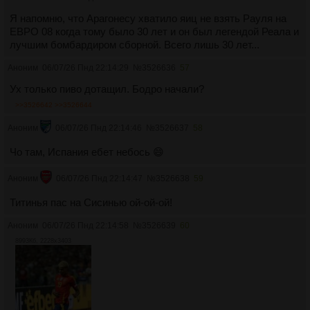
Я напомню, что Арагонесу хватило яиц не взять Рауля на
ЕВРО 08 когда тому было 30 лет и он был легендой Реала и
лучшим бомбардиром сборной. Всего лишь 30 лет...
Аноним
06/07/26 Пнд 22:14:29
№
3526636
57
Ух только пиво дотащил. Бодро начали?
>>3526642
>>3526644
Аноним
06/07/26 Пнд 22:14:46
№
3526637
58
Чо там, Испания ебет небось 😄
Аноним
06/07/26 Пнд 22:14:47
№
3526638
59
Титинья пас на Сисинью ой-ой-ой!
Аноним
06/07/26 Пнд 22:14:58
№
3526639
60
8993Кб, 2228x3403