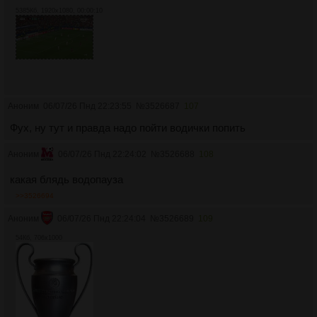
5385Кб, 1920x1080, 00:00:10
Аноним
06/07/26 Пнд 22:23:55
№
3526687
107
Фух, ну тут и правда надо пойти водички попить
Аноним
06/07/26 Пнд 22:24:02
№
3526688
108
какая блядь водопауза
>>3526694
Аноним
06/07/26 Пнд 22:24:04
№
3526689
109
54Кб, 706x1000