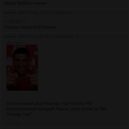
терпи, бейбеги чмоня
Аноним
06/07/26 Пнд 22:07:52
№
3526587
11
>>3526577
Ясраль Насрула Ебанауи
Аноним
06/07/26 Пнд 22:08:26
№
3526588
12
21Кб, 460x667
Бесполезный дед Роналду: три гола на ЧМ
Великолепный молодой Ямаль: ноль голов на ЧМ
Почему так?
>>3526601