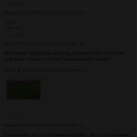
>>3526618
Аноним
06/07/26 Пнд 22:10:14
№
3526606
28
>2к26
>фенты
>>3526618
Аноним
06/07/26 Пнд 22:10:22
№
3526607
29
Вот сейчас видели как испанец промазал? Ты что кто-то
ещё будет говорить что это не сценарий и не дог?
Аноним
06/07/26 Пнд 22:10:23
№
3526608
30
17801Кб, 1920x1080, 00:00:37
>>3526613
Аноним
06/07/26 Пнд 22:10:28
№
3526609
31
Бляха муха, вот это я понимаю футбол, вот это я понимаю