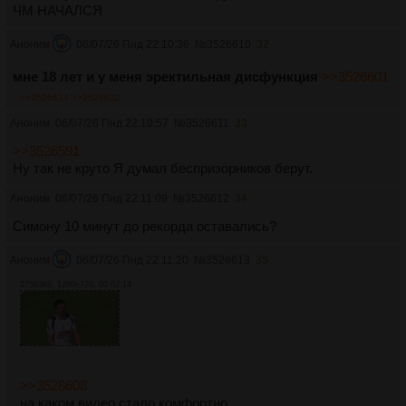
ЧМ НАЧАЛСЯ
Аноним
06/07/26 Пнд 22:10:36
№
3526610
32
мне 18 лет и у меня эректильная дисфункция
>>3526601
>>3526614
>>3526622
Аноним
06/07/26 Пнд 22:10:57
№
3526611
33
>>3526591
Ну так не круто Я думал беспризорников берут.
Аноним
06/07/26 Пнд 22:11:09
№
3526612
34
Симону 10 минут до рекорда оставались?
Аноним
06/07/26 Пнд 22:11:20
№
3526613
35
27593Кб, 1280x720, 00:02:14
>>3526608
на каком видео стало комфортно