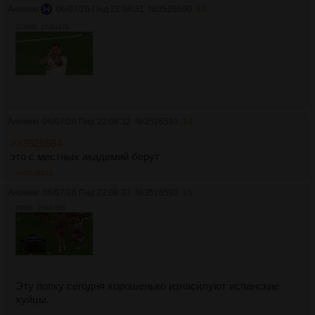
Аноним
06/07/26 Пнд 22:08:31
№
3526590
13
2736Кб, 1739x979
Аноним
06/07/26 Пнд 22:08:32
№
3526591
14
>>3526584
это с местных академий берут
>>3526611
Аноним
06/07/26 Пнд 22:08:33
№
3526592
15
295Кб, 1004x565
Эту попку сегодня хорошенько изнасилуют испанские
хуйцы.