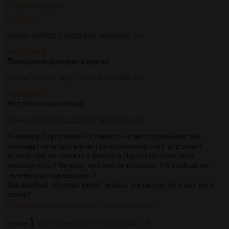
>дайте хууууй
>>3526689
Аноним
06/07/26 Пнд 22:23:29
№
3526683
103
>>3526674
Помазуном протереть нужно
Аноним
06/07/26 Пнд 22:23:31
№
3526684
104
>>3526679
Нет только кинопоиск
Аноним
06/07/26 Пнд 22:23:35
№
3526685
105
А почему Португалия Испания считается равными обе
команды типа крутые но про испанскую лигу все знают
всякие там по талоны с реалы а Португальская лига
вообще есть? Ни разу про неё не слышал. Её вообще по
телевизору показывают?
Как вообще сборная может играть хорошо если у них лига
говна?
>>3526701
>>3526705
>>3526715
>>3526742
>>3526760
Аноним
06/07/26 Пнд 22:23:49
№
3526686
106