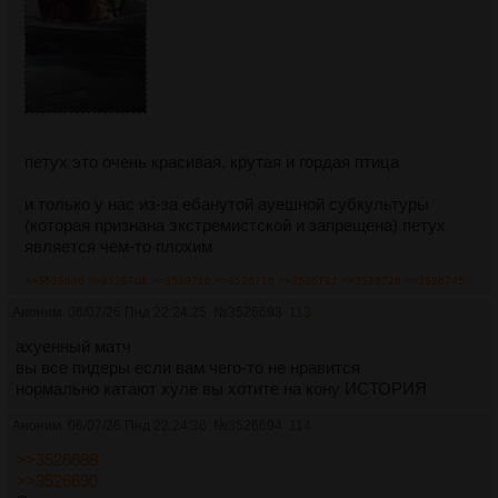
петух это очень красивая, крутая и гордая птица
и только у нас из-за ебанутой ауешной субкультуры
(которая признана экстремистской и запрещена) петух
является чем-то плохим
>>3526696
>>3526708
>>3526710
>>3526716
>>3526721
>>3526726
>>3526745
Аноним
06/07/26 Пнд 22:24:25
№
3526693
113
ахуенный матч
вы все пидеры если вам чего-то не нравится
нормально катают хуле вы хотите на кону ИСТОРИЯ
Аноним
06/07/26 Пнд 22:24:36
№
3526694
114
>>3526688
>>3526690