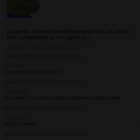
ПАЦАНЫ , У МЕНЯ КУКУРЕЛЬЯ ВЫЛЕЗЛА НА ЖОПЕ,
КТО СТАЛКИВАЛСЯ, ЧТО ДЕЛАТЬ ?
>>3526677
>>3526678
>>3526683
>>3526691
>>3526703
Аноним
06/07/26 Пнд 22:21:32
№
3526675
95
>>3526627
Он ей чё в ебало пёрнул?
Аноним
06/07/26 Пнд 22:21:57
№
3526676
96
>>3526666
Постанова. На втором ударе защитник вообще замер.
Аноним
06/07/26 Пнд 22:22:10
№
3526677
97
>>3526674
йодом помажь
Аноним
06/07/26 Пнд 22:22:10
№
3526678
98