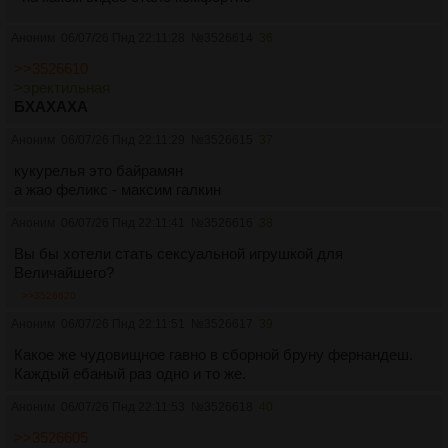
Аноним
06/07/26 Пнд 22:11:28
№
3526614
36
>>3526610
>эректильная
БХАХАХА
Аноним
06/07/26 Пнд 22:11:29
№
3526615
37
кукурелья это байрамян
а жао феликс - максим галкин
Аноним
06/07/26 Пнд 22:11:41
№
3526616
38
Вы бы хотели стать сексуальной игрушкой для
Величайшего?
>>3526620
Аноним
06/07/26 Пнд 22:11:51
№
3526617
39
Какое же чудовищное гавно в сборной бруну фернандеш.
Каждый ебаный раз одно и то же.
Аноним
06/07/26 Пнд 22:11:53
№
3526618
40
>>3526605