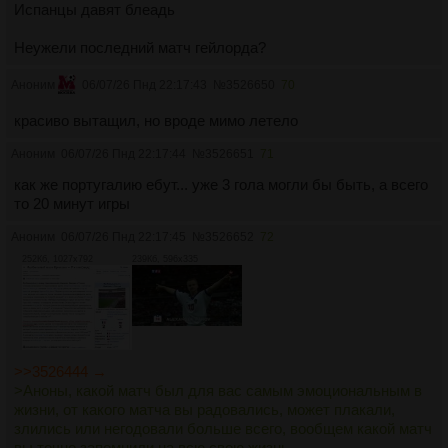
Испанцы давят блеадь
Неужели последний матч гейлорда?
Аноним
06/07/26 Пнд 22:17:43
№
3526650
70
красиво вытащил, но вроде мимо летело
Аноним
06/07/26 Пнд 22:17:44
№
3526651
71
как же португалию ебут... уже 3 гола могли бы быть, а всего
то 20 минут игры
Аноним
06/07/26 Пнд 22:17:45
№
3526652
72
252Кб, 1027x792
239Кб, 596x335
>>3526444 →
>Аноны, какой матч был для вас самым эмоциональным в
жизни, от какого матча вы радовались, может плакали,
злились или негодовали больше всего, вообщем какой матч
вы точно запомнили на всю свою жизнь