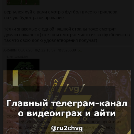
вернулся хуй с вами смотрю футбол вместо триллера
но чую будет разочарование
тёлки знакомые с одной няшной страны тоже смотрят
думаю пожалеют(хотя они смотрят чисто из за футболистов
так что свою долю удовлетворения получат)
Аноним
06/07/26 Пнд 22:13:57
№
3526630
51
67Кб, 1280x1280
в голову пришла не ироничная мысль.
Ведь Роналду своей игрой не дает команде разогнаться,
сохраняет энергию и жажду к победе. Ведь играть с
Испаней, Испания щас плохо играет. Главное пройти их.
Это как гонки сохраняешь энергию и жажду победы.
Ближе к финалу темп наращиваешь. На финале