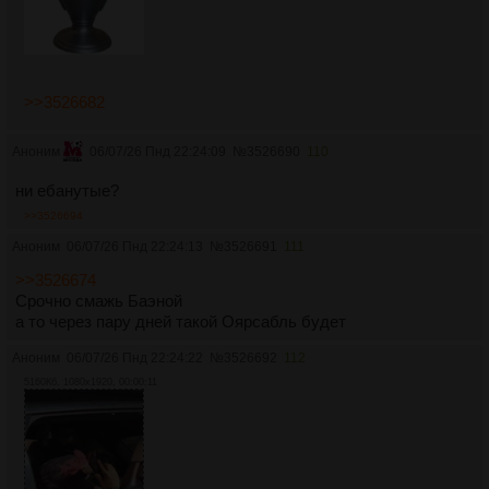
>>3526682
Аноним
06/07/26 Пнд 22:24:09
№
3526690
110
ни ебанутые?
>>3526694
Аноним
06/07/26 Пнд 22:24:13
№
3526691
111
>>3526674
Срочно смажь Баэной
а то через пару дней такой Оярсабль будет
Аноним
06/07/26 Пнд 22:24:22
№
3526692
112
5160Кб, 1080x1920, 00:00:11