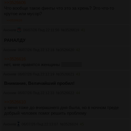
>>3526606
Что вообще такое финты что это за хрень? Это что-то
крутое или мусор?
>>3526626
Аноним
06/07/26 Пнд 22:11:56
№
3526619
41
РАНАЛДУ
Аноним
06/07/26 Пнд 22:12:18
№
3526620
42
>>3526616
нет, мне нравятся женщины
с членами
Аноним
06/07/26 Пнд 22:12:19
№
3526621
43
Внимание, Величайший пробил!
Аноним
06/07/26 Пнд 22:12:33
№
3526622
44
>>3526610
у меня тоже до вчерашнего дня была, но в ночном треде
добрый человек помог решить проблему
Аноним
06/07/26 Пнд 22:13:07
№
3526624
45