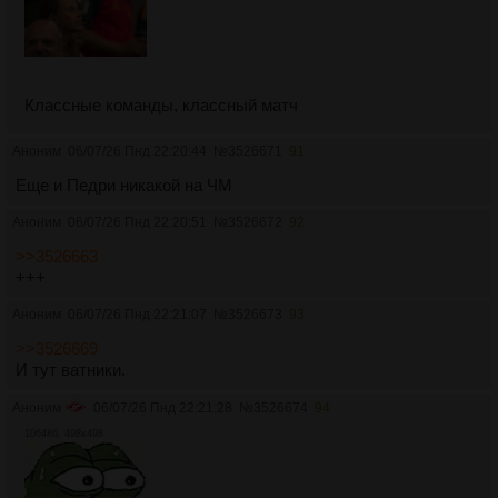
Классные команды, классный матч
Аноним
06/07/26 Пнд 22:20:44
№
3526671
91
Еще и Педри никакой на ЧМ
Аноним
06/07/26 Пнд 22:20:51
№
3526672
92
>>3526663
+++
Аноним
06/07/26 Пнд 22:21:07
№
3526673
93
>>3526669
И тут ватники.
Аноним
06/07/26 Пнд 22:21:28
№
3526674
94
1064Кб, 498x498