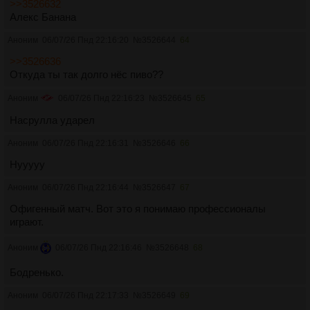
>>3526632
Алекс Банана
Аноним
06/07/26 Пнд 22:16:20
№
3526644
64
>>3526636
Откуда ты так долго нёс пиво??
Аноним
06/07/26 Пнд 22:16:23
№
3526645
65
Насрулла ударел
Аноним
06/07/26 Пнд 22:16:31
№
3526646
66
Нууууу
Аноним
06/07/26 Пнд 22:16:44
№
3526647
67
Офигенный матч. Вот это я понимаю профессионалы
играют.
Аноним
06/07/26 Пнд 22:16:46
№
3526648
68
Бодренько.
Аноним
06/07/26 Пнд 22:17:33
№
3526649
69