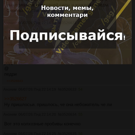
выходишь на пике своей силы и жаждой победы.
Скриньте. Если чо.
Аноним
06/07/26 Пнд 22:14:04
№
3526631
52
>>3526624
А кто Величайший?
>>3526639
Аноним
06/07/26 Пнд 22:14:09
№
3526632
53
родри
@
педри
>>3526643
Аноним
06/07/26 Пнд 22:14:19
№
3526633
54
>>3526627
Ну пришлосьи. пришлось, че она небожитель че ли
Аноним
06/07/26 Пнд 22:14:20
№
3526634
55
Вот это колхозные пробивы конечно
Аноним
06/07/26 Пнд 22:14:25
№
3526635
56