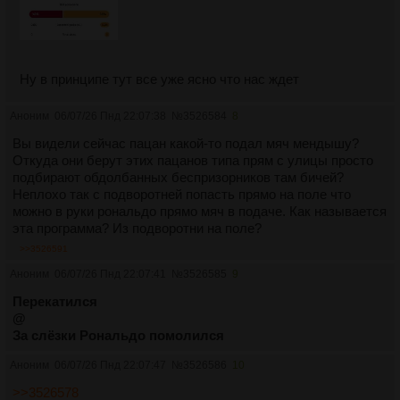
Ну в принципе тут все уже ясно что нас ждет
Аноним
06/07/26 Пнд 22:07:38
№
3526584
8
Вы видели сейчас пацан какой-то подал мяч мендышу?
Откуда они берут этих пацанов типа прям с улицы просто
подбирают обдолбанных беспризорников там бичей?
Неплохо так с подворотней попасть прямо на поле что
можно в руки рональдо прямо мяч в подаче. Как называется
эта программа? Из подворотни на поле?
>>3526591
Аноним
06/07/26 Пнд 22:07:41
№
3526585
9
Перекатился
@
За слёзки Рональдо помолился
Аноним
06/07/26 Пнд 22:07:47
№
3526586
10
>>3526578