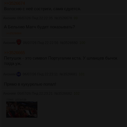
>>3526674
Волосню с неё состриги, сама сдуется.
Аноним
06/07/26 Пнд 22:22:35
№
3526679
99
А Бельгию Матч будет показывать?
>>3526684
Аноним
06/07/26 Пнд 22:22:56
№
3526680
100
>>3526665
Петушок - это символ Португалии кста. У шпанцев бычок
тогда уж.
Аноним
06/07/26 Пнд 22:23:11
№
3526681
101
Прямо в кукурелью попал!
Аноним
06/07/26 Пнд 22:23:21
№
3526682
102
729Кб, 1033x536