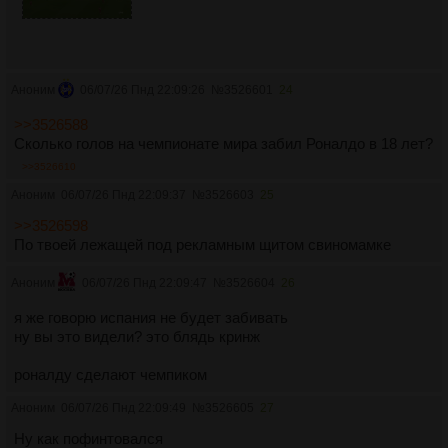
Аноним
06/07/26 Пнд 22:09:26
№
3526601
24
>>3526588
Сколько голов на чемпионате мира забил Роналдо в 18 лет?
>>3526610
Аноним
06/07/26 Пнд 22:09:37
№
3526603
25
>>3526598
По твоей лежащей под рекламным щитом свиномамке
Аноним
06/07/26 Пнд 22:09:47
№
3526604
26
я же говорю испания не будет забивать
ну вы это видели? это блядь кринж
роналду сделают чемпиком
Аноним
06/07/26 Пнд 22:09:49
№
3526605
27
Ну как пофинтовался