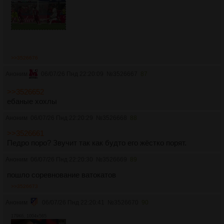
>>3526676
Аноним
06/07/26 Пнд 22:20:09
№
3526667
87
>>3526652
ебаные хохлы
Аноним
06/07/26 Пнд 22:20:29
№
3526668
88
>>3526661
Педро поро? Звучит так как будто его жёстко порят.
Аноним
06/07/26 Пнд 22:20:30
№
3526669
89
пошло соревнование ватокатов
>>3526673
Аноним
06/07/26 Пнд 22:20:41
№
3526670
90
179Кб, 1004x565