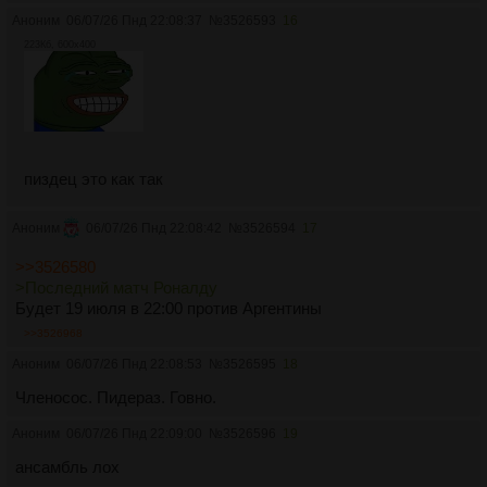
Аноним
06/07/26 Пнд 22:08:37
№
3526593
16
223Кб, 600x400
пиздец это как так
Аноним
06/07/26 Пнд 22:08:42
№
3526594
17
>>3526580
>Последний матч Роналду
Будет 19 июля в 22:00 против Аргентины
>>3526968
Аноним
06/07/26 Пнд 22:08:53
№
3526595
18
Членосос. Пидераз. Говно.
Аноним
06/07/26 Пнд 22:09:00
№
3526596
19
ансамбль лох