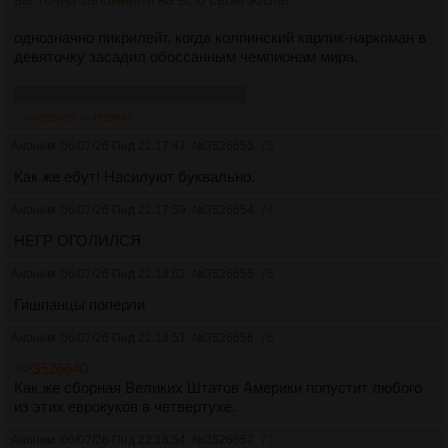
однозначно пикрилейт. когда колпинский карлик-наркоман в
девяточку засадил обоссанным чемпионам мира.
будь проклят ёбаный филимонов
>>3526658
>>3526667
Аноним
06/07/26 Пнд 22:17:47
№
3526653
73
Как же ебут! Насилуют буквально.
Аноним
06/07/26 Пнд 22:17:59
№
3526654
74
НЕГР ОГОЛИЛСЯ
Аноним
06/07/26 Пнд 22:18:02
№
3526655
75
Гишпанцы поперли
Аноним
06/07/26 Пнд 22:18:51
№
3526656
76
>>3526640
Как же сборная Великих Штатов Америки попустит любого
из этих еврокуков в четвертухе.
Аноним
06/07/26 Пнд 22:18:54
№
3526657
77