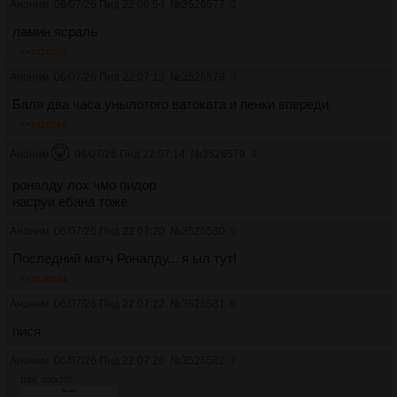
Аноним
06/07/26 Пнд 22:06:54
№
3526577
2
ламин ясраль
>>3526587
Аноним
06/07/26 Пнд 22:07:13
№
3526578
3
Баля два часа унылотого ватоката и пенки впереди
>>3526586
Аноним
06/07/26 Пнд 22:07:14
№
3526579
4
роналду лох чмо пидор
насруи ебана тоже
Аноним
06/07/26 Пнд 22:07:20
№
3526580
5
Последний матч Роналду... я ыл тут!
>>3526594
Аноним
06/07/26 Пнд 22:07:22
№
3526581
6
пися
Аноним
06/07/26 Пнд 22:07:26
№
3526582
7
11Кб, 490x255