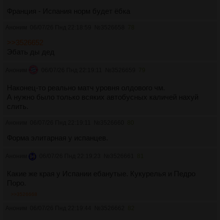
Франция - Испания норм будет ёбка
Аноним
06/07/26 Пнд 22:18:59
№
3526658
78
>>3526652
Эбать ды дед
Аноним
06/07/26 Пнд 22:19:11
№
3526659
79
Наконец-то реально матч уровня олдового чм.
А нужно было только всяких автобусных каличей нахуй
слить.
Аноним
06/07/26 Пнд 22:19:11
№
3526660
80
Форма элитарная у испанцев.
Аноним
06/07/26 Пнд 22:19:23
№
3526661
81
Какие же края у Испании ебанутые. Кукурелья и Педро
Поро.
>>3526668
Аноним
06/07/26 Пнд 22:19:44
№
3526662
82