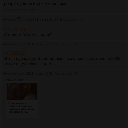
родри лучший игрок матча пока
>>3526625
>>3526631
Аноним
06/07/26 Пнд 22:13:29
№
3526625
46
>>3526624
Отсосал бы ему, пидор?
Аноним
06/07/26 Пнд 22:13:33
№
3526626
47
>>3526618
Это когда как долбоеб ногами вокруг мяча крутишь, в 2002
такое еще прокатывало
Аноним
06/07/26 Пнд 22:13:45
№
3526627
48
91Кб, 241x276