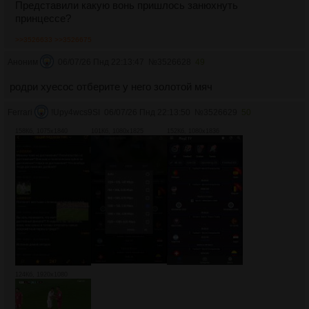
Представили какую вонь пришлось занюхнуть
принцессе?
>>3526633
>>3526675
Аноним
06/07/26 Пнд 22:13:47
№
3526628
49
родри хуесос отберите у него золотой мяч
Ferrari
!Upy4wcs9SI
06/07/26 Пнд 22:13:50
№
3526629
50
158Кб, 1075x1840
101Кб, 1080x1825
152Кб, 1080x1836
124Кб, 1920x1080