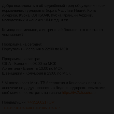
Добро пожаловать в объединённый тред обсуждения всех
нормальных турниров отбора к ЧЕ, Лиги Наций, Копа
Америка, Кубка КОНКААФ, Кубка Франции Африки,
молодёжных и женских ЧМ и т.д. и т.п.
Команд всё меньше, а интриги всё больше, кто же станет
чемпионом?
Программа на сегодня:
Португалия - Испания в 22:00 по МСК
Программа на завтра:
США - Бельгия в 03:00 по МСК
Аргентина - Египет в 19:00 по МСК
Швейцария - Колумбия в 23:00 по МСК
ЧМ показывает Матч ТВ бесплатно и Кинопоиск платно,
анончики не дадут пропасть в беде и подогреют ссылками,
ещё можно посмотреть на тиваче
https://tv.2ch.su/r/sp
Предыдущий:
>>3526021 (OP)
>>3526758
>>3526784
>>3526815
>>3526878