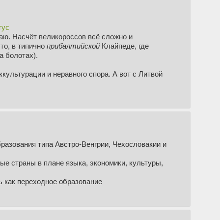
тус
аю. Насчёт великороссов всё сложно и
что, в типично
прибалтийской
Клайпеде, где
а болотах).
ультурации и неравного спора. А вот с Литвой
бразования типа Австро-Венгрии, Чехословакии и
ые страны в плане языка, экономики, культуры,
ь как переходное образование