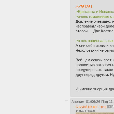
>>761361
>Бриташка и Испашк
>очень гомогенные с
Довление очевидно, н
несправедливой делёж
второй — Две Кастили
>в век национальных
А они себя изжили ил
Чехсловакии не было 
Вобщем союзы постнас
полностью автономны 
продуцировать такое 
друг перед другом. Н
И именно энерция др
Аноним
01/06/26 Пнд 11
Č czytać jak po[...].png
143Кб, 576x125