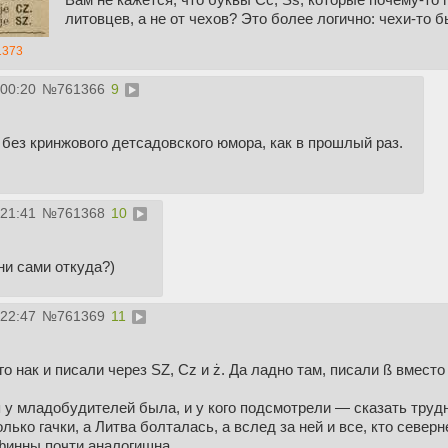
литовцев, а не от чехов? Это более логично: чехи-то б
1373
:00:20
№
761366
9
без кринжового детсадовского юмора, как в прошлый раз.
:21:41
№
761368
10
ни сами откуда?)
:22:47
№
761369
11
о нак и писали через SZ, Cz и ż. Да ладно там, писали ß вмест
 у младобудителей была, и у кого подсмотрели — сказать труд
лько гачки, а Литва болталась, а вслед за ней и все, кто сев
финны почти аналогишна.