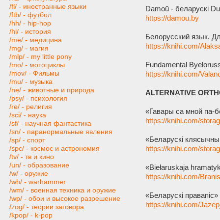
/fl/ - иностранные языки
Damoŭ - беларускі Du
/ftb/ - футбол
https://damou.by
/hh/ - hip-hop
/hi/ - история
Белорусский язык. Дл
/me/ - медицина
https://knihi.com/Alak
/mg/ - магия
/mlp/ - my little pony
Fundamental Byeloruss
/mo/ - мотоциклы
/mov/ - Фильмы
https://knihi.com/Val
/mu/ - музыка
/ne/ - животные и природа
ALTERNATIVE ORT
/psy/ - психология
/re/ - религия
«Гавары са мной па-б
/sci/ - наука
https://knihi.com/stora
/sf/ - научная фантастика
/sn/ - паранормальные явления
«Беларускі клясычны 
/sp/ - спорт
https://knihi.com/stora
/spc/ - космос и астрономия
/tv/ - тв и кино
/un/ - образование
«Biełaruskaja hramatyk
/w/ - оружие
https://knihi.com/Bran
/wh/ - warhammer
/wm/ - военная техника и оружие
«Беларускі правапіс» 
/wp/ - обои и высокое разрешение
https://knihi.com/Jaze
/zog/ - теории заговора
/kpop/ - k-pop