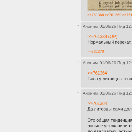
>>761368
>>761369
>>76
Аноним
01/06/26 Пнд 12
>>761339 (OP)
Нормальный перекат, 
>>761370
Аноним
01/06/26 Пнд 12
>>761364
Так а у литовцев-то о
Аноним
01/06/26 Пнд 12
>>761364
Да литовцы сами долг
Это общая тенденция
раньше устаканили то
до двадцатых, эсты-