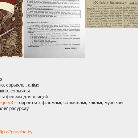
э
іно, сэрыялы, анімэ
 кіно, сэрыялы
льтфільмы для дзяцей
tegory3
- торрэнты з фільмамі, сэрыяламі, кнігамі, музыкай
алёґ рэсурсаў
ttps://pravilna.by