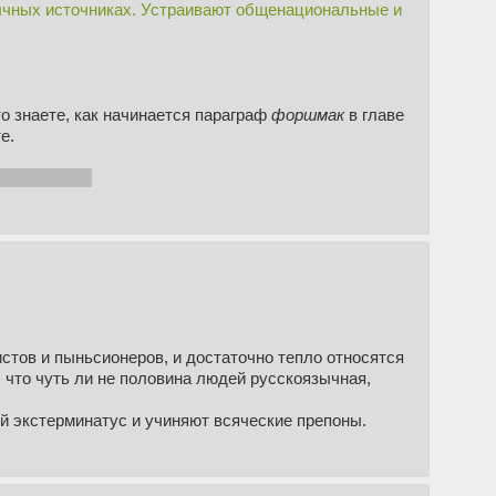
зычных источниках. Устраивают общенациональные и
о знаете, как начинается параграф
форшмак
в главе
е.
 за жратву.
истов и пыньсионеров, и достаточно тепло относятся
я, что чуть ли не половина людей русскоязычная,
й экстерминатус и учиняют всяческие препоны.