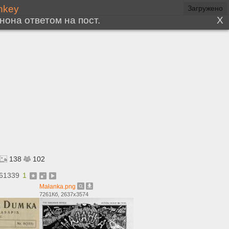
138
102
61339
1
Małanka.png
7261Кб, 2637x3574