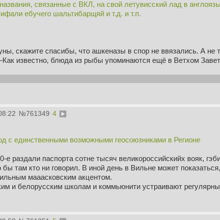
названия, связанные с ВКЛ, на свой летувисский лад в англоя
фали ебучего шальтибарщяй и т.д. и т.п.
ы, скажите спасибы, что ашкеназы в спор не ввязались. А не т
Как известно, блюда из рыбы упоминаются ещё в Ветхом Завет
д с единственными возможными геосоюзниками в Регионе. Да ещё
08:22
№
761349
4
од с единственными возможными геосоюзниками в Регионе
 90-е раздали паспорта сотне тысяч великороссийскийх вояк, гэб
то бы там кто ни говорил. В иной день в Вильне может показатьс
вильным мааасковским акцентом.
ским и белорусским школам и коммьюнити устраивают регулярны