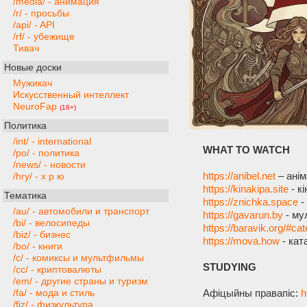
/media/ - анимация
/r/ - просьбы
/api/ - API
/rf/ - убежище
Тивач
Новые доски
Мужикач
Искусственный интеллект
NeuroFap
(18+)
Политика
/int/ - international
WHAT TO WATCH
/po/ - политика
/news/ - новости
https://anibel.net
– анім
/hry/ - х р ю
https://kinakipa.site
- к
Тематика
https://znichka.space
-
/au/ - автомобили и транспорт
https://gavarun.by
- му
/bi/ - велосипеды
https://baravik.org/#ca
/biz/ - бизнес
https://mova.how
- кат
/bo/ - книги
/c/ - комиксы и мультфильмы
STUDYING
/cc/ - криптовалюты
/em/ - другие страны и туризм
Афіцыйны правапіс:
h
/fa/ - мода и стиль
/fiz/ - физкультура