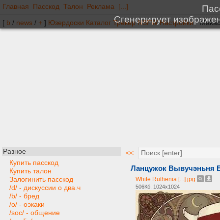
Главная
Пасскод
Талон
Реклама
[...]
[
b
/
news
/
+
]
Юзердоски
Каталог
Трекер
NSFW
Настройки
Разное
<<
Купить пасскод
Ланцужок Вывучэньня Бе
Купить талон
Залогинить пасскод
White Ruthenia [...].jpg
506Кб, 1024x1024
/d/ - дискуссии о два.ч
/b/ - бред
/o/ - оэкаки
/soc/ - общение