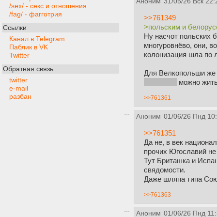
Аноним
31/05/26 Вск 22:
/sex/ - секс и отношения
/fag/ - фагготрия
>>761349
>польским и белорус
Ссылки
Ну насчот польских 
Канал в Telegram
многуровнёво, они, в
Паблик в VK
колонизация шла по 
Twitter
Обратная связь
Для Велкопольши же 
twitter
Лыатувой
можно жить
e-mail
разбан
>>761361
Аноним
01/06/26 Пнд 10
>>761351
Да не, в век национа
прочих Югославий не
Тут Бриташка и Испаш
свядомости.
Даже шляпа типа Сою
>>761363
Аноним
01/06/26 Пнд 11