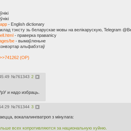
ўнікі
ўнікі
.app
- English dictionary
аклад тэксту зь беларускае мовы на велікарускую, Telegram @Be
ell.html
- праверка правапісу
uages/be
- вымаўленьне
конвэртар альфабэтаў
>>741262 (OP)
45:49
№
761343
2
УрУ и надо избраць.
54:29
№
761344
3
ецца, вокалалингватроп з мінулага:
ольше всех копротивляются за национальную хуйню.