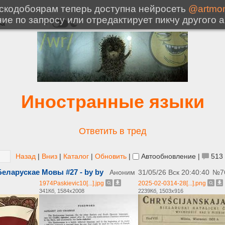
Иностранные языки
Ответить в тред
Назад
|
Вниз
|
Каталог
|
Обновить
|
Автообновление
|
513
ларускае Мовы #27 - by by
Аноним
31/05/26 Вск 20:40:40
№
7
1974Paskievic10[...].jpg
2025-02-0314-28[...].png
341Кб, 1584x2008
2239Кб, 1503x916