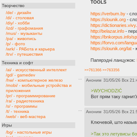
TOOLS
Творчество
/de/ - дизайн
https://verbum.by
- сло
/di/ - столовая
https://slounik.org
- сло
/diy/ - хобби
https://dictionaries.vivy
/izd/ - графомания
http://belazar.info
- пер
/mus/ - музыканты
https://bnkorpus.info/sp
/pa/ - живопись
https://forvo.com/lang
/p/ - фото
https://slounik.org/lat
- 
/wrk/ - РАБота и карьера
/trv/ - путешествия
Папярэдні ланцужок:
Техника и софт
/ai/ - искусственный интеллект
>>761366
>>763356
/gd/ - gamedev
/hw/ - компьютерное железо
Аноним
31/05/26 Вск 21:
/mobi/ - мобильные устройства и
>WУCHODZIĆ
приложения
/pr/ - программирование
Вот прям таку гарнит
/ra/ - радиотехника
/s/ - программы
/t/ - техника
Аноним
31/05/26 Вск 21:
/web/ - веб-мастера
Ключевой, што называ
Игры
/bg/ - настольные игры
>Так это летувисы б