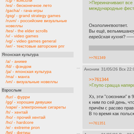
/cg/ - консоли
>Переиначивают все 
/es/ - бесконечное лето
международные фести
/gacha/ - гача-игры
/gsg/ - grand strategy games
/ruvn/ - российские визуальные
Окололингвоответ.
новеллы
Вы ещё, вельмишаноун
/tes/ - the elder scrolls
/v/ - video games
еврейская кухня
? ——
/vg/ - video games general
/wr/ - текстовые авторские рпг
Глупо срацца напяро
Японская культура
>>761349
/a/ - аниме
/fd/ - фэндом
Аноним
31/05/26 Вск 22:
/ja/ - японская культура
/ma/ - манга
>>761344
/vn/ - визуальные новеллы
>Глупо срацца напяр
Взрослым
Хз, эти "союзники" в
/fur/ - фурри
к ним по сей день, ч
/gg/ - хорошие девушки
/vape/ - электронные сигареты
причём с расово пра
/h/ - хентай
В то время как поль
/ho/ - прочий хентай
/hc/ - hardcore
>>761351
/e/ - extreme pron
/fet/ - фетиш