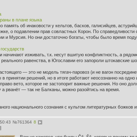
а
траны в плане языка
о память об инаковости у кельтов, басков, галисийцев, астурийц
ке, о подавлении прав совластных Корон. По справедливости о
и и Мурсия. Но они достаточно богаты, чтобы было время подум
 государств
и начинают изживать, т.к. несут вшитую конфликтность, а рядо
реального равенства, в Югославии его запороли штокавские шов
тоящего — это не модель тягач-паровоз (и не вагон посредине д
в принятии решений, но в итоге работают неосознанно на одно 
право вето, которое не застопорит важные решения. Но оно до
у а рванёт — так не Балканы, можно разойтись на время.
аного национального сознания с культом литературных божков 
:50:43
№
761364
8
Вам не кажется, что буквы Čč, Šš, которые почему-то