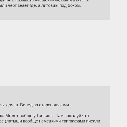
ыли чёрт знает где, а литовцы под боком.
о sz для ш. Вслед за старополяками.
но. Может вобще у Гаевицы. Там пожалуй что
ернее (латыши вообще немецкими триграфами писали