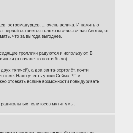
ев, эстремадурцев, ... очень велика. И память о
т первой останется только юго-восточная Англия, от
ать, что за выгода выгоднее.
мсидящие троллики радуются и используют. В
иньки (в начале-то почти было).
вух тягачей), а два винта-вертолёт, почти
и то же. Надо учесть уроки Сейма РП и
лжно отсекать всякие возможности повыдуривать
и радикальных политосов мутит умы.
 принято называть «чешскими», были взяты от