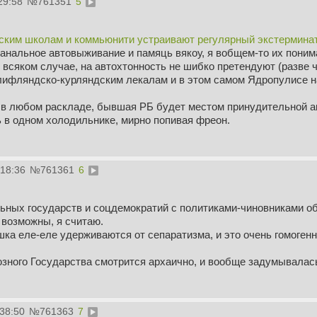
29:58
№
761351
5
ским школам и коммьюнити устраивают регулярный экстермина
банальное автовыживание и памяць вякоу, я вобщем-то их поним
о всяком случае, на автохтонность не шибко претендуют (разве 
лифляндско-курляндским лекалам и в этом самом Ядропулисе н
в любом раскладе, бывшая РБ будет местом принудительной акк
 в одном холодильнике, мирно попивая фреон.
:18:36
№
761361
6
льных государств и соцдемократий с политиками-чиновниками о
 возможны, я считаю.
ка еле-еле удерживаются от сепаратизма, и это очень гомогенн
зного Государства смотрится архаично, и вообще задумывалас
:38:50
№
761363
7