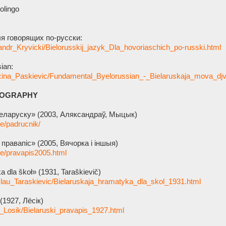
olingo
я говорящих по-русски:
sandr_Kryvicki/Bielorusskij_jazyk_Dla_hovoriaschich_po-russki.html
ian:
ancina_Paskievic/Fundamental_Byelorussian_-_Bielaruskaja_mova_djv
HOGRAPHY
еларуску» (2003, Аляксандраў, Мыцык)
ge/padrucnik/
правапіс» (2005, Вячорка і іншыя)
ge/pravapis2005.html
a dla škoł» (1931, Taraškievič)
islau_Taraskievic/Bielaruskaja_hramatyka_dla_skol_1931.html
(1927, Лёсік)
p_Losik/Bielaruski_pravapis_1927.html