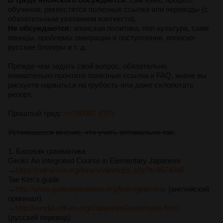
обучения, реквестятся полезные ссылки или переводы (c
обязательным указанием контекста).
Не обсуждаются:
японская политика, поп-культура, сами
японцы, проблемы эмиграции и поступления, японско-
русские блогеры и т. д.
Прежде чем задать свой вопрос, обязательно
внимательно прочтите полезные ссылки и FAQ, иначе вы
рискуете нарваться на грубость или даже схлопотать
репорт.
Пpoшлый тред:
>>750987 (OP)
Устоявшееся мнение, что учить оптимально так:
1. Базовая грамматика
Genki: An Integrated Course in Elementary Japanese
→
https://rutracker.org/forum/viewtopic.php?t=4674046
Tae Kim's guide
→
http://www.guidetojapanese.org/learn/grammar
(английский
оригинал)
→
http://vandal.sdf-eu.org/JapaneseGuide/index.html
(русский перевод)