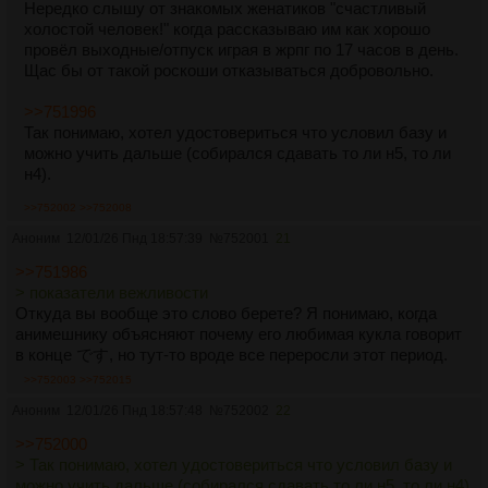
Нередко слышу от знакомых женатиков "счастливый
холостой человек!" когда рассказываю им как хорошо
провёл выходные/отпуск играя в жрпг по 17 часов в день.
Щас бы от такой роскоши отказываться добровольно.
>>751996
Так понимаю, хотел удостовериться что условил базу и
можно учить дальше (собирался сдавать то ли н5, то ли
н4).
>>752002
>>752008
Аноним
12/01/26 Пнд 18:57:39
№
752001
21
>>751986
> показатели вежливости
Откуда вы вообще это слово берете? Я понимаю, когда
анимешнику объясняют почему его любимая кукла говорит
в конце です, но тут-то вроде все переросли этот период.
>>752003
>>752015
Аноним
12/01/26 Пнд 18:57:48
№
752002
22
>>752000
> Так понимаю, хотел удостовериться что условил базу и
можно учить дальше (собирался сдавать то ли н5, то ли н4)