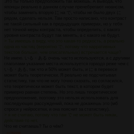
Это ты только предположить так можешь. А вывода, что
японцы реально в данном случае пренебрегают нюансом,
чтобы заменить вторую に на で, чтобы не было двух に
рядом, сделать нельзя. Там просто написано, что контраст
не такой сильный как в предыдущих примерах, но у тебя
нет точной меры контраста, чтобы определить, с какого
уровня контраста будут так менять, а с какого не будут.
> Ты имеешь в виду, что это какая-то редкость, а реально
одна из частиц (вероятно で, потому что нарративных
текстов больше, чем описательных) встречается чаще?
Не имею. いる・ある очень часто используются, а с другими
глаголами указание места используется гораздо реже чем с
いる・ある, так что и 50% может быть, и に в перевесе
может быть теоретически. Я реально не подсчитывал
статистику, так что не могу точно сказать, но согласился,
что теоретически может быть текст, в котором будет
примерно равная степень. Но это лишь теоретическое
предположение, поэтому это нельзя использовать для
последующих рассуждений, пока не докажешь это (мб
спроси у нейросетки, и она пояснит за статистику).
> я не считаю, потому что там で не может быть никак,
действия-то нет.
Что не считаешь? Ты о чём?
>>752056