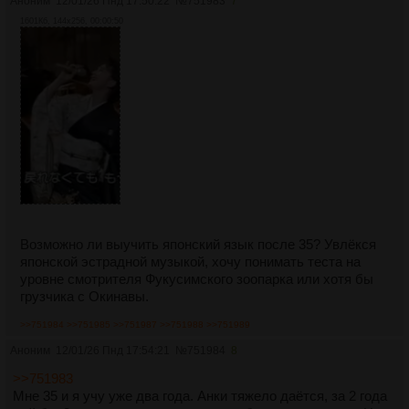
Аноним
12/01/26 Пнд 17:50:22
№
751983
7
1601Кб, 144x256, 00:00:50
Возможно ли выучить японский язык после 35? Увлёкся
японской эстрадной музыкой, хочу понимать теста на
уровне смотрителя Фукусимского зоопарка или хотя бы
грузчика с Окинавы.
>>751984
>>751985
>>751987
>>751988
>>751989
Аноним
12/01/26 Пнд 17:54:21
№
751984
8
>>751983
Мне 35 и я учу уже два года. Анки тяжело даётся, за 2 года