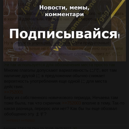
Аноним
12/01/26 Пнд 20:47:15
№
752010
28
Японский необходимо знать хотя бы для того, чтобы играть
в хентай дрочильни, которые никто не переводит.
Аноним
12/01/26 Пнд 23:05:22
№
752015
29
>>751999
Ну я малость упрощаю, потому что эти придаточные
определительные не отделяются интонационно паузой или
пунктуационно, как обыкновенные сложные через が, のに,
ので и т.д.
>и так используется для обозначения места просто так
Многие глаголы допускают вариативность に/で, вот там
наличие другой に в предложении обычно снижает
вероятность употребления еще одной に для места
действия.
>>752001
Беру из собственного новичкового периода, Нечаева там
тоже была, так что скринчик
>>752003
вполне в тему. Так-то
какая разница, перерос или нет? Как бы ты еще обозвал
обобщенно эту ます?
>>752017
>>752022
Аноним
12/01/26 Пнд 23:20:05
№
752017
30