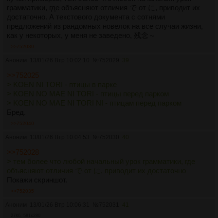
грамматики, где объясняют отличия で от に, приводит их
достаточно. А текстового документа с сотнями
предложений из рандомных новелок на все случаи жизни,
как у некоторых, у меня не заведено, 残念～
>>752030
Аноним
13/01/26 Втр 10:02:10
№
752029
39
>>752025
> KOEN NI TORI - птицы в парке
> KOEN NO MAE NI TORI - птицы перед парком
> KOEN NO MAE NI TORI NI - птицам перед парком
Бред.
>>752040
Аноним
13/01/26 Втр 10:04:53
№
752030
40
>>752028
> тем более что любой начальный урок грамматики, где
объясняют отличия で от に, приводит их достаточно
Покажи скриншот.
>>752035
Аноним
13/01/26 Втр 10:06:31
№
752031
41
27Кб, 581x280