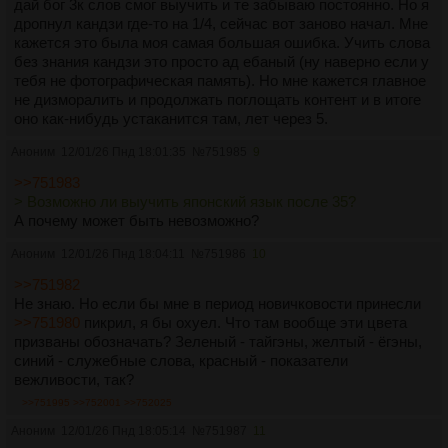
дай бог 3к слов смог выучить и те забываю постоянно. Но я
дропнул кандзи где-то на 1/4, сейчас вот заново начал. Мне
кажется это была моя самая большая ошибка. Учить слова
без знания кандзи это просто ад ебаный (ну наверно если у
тебя не фотографическая память). Но мне кажется главное
не дизморалить и продолжать поглощать контент и в итоге
оно как-нибудь устаканится там, лет через 5.
Аноним
12/01/26 Пнд 18:01:35
№
751985
9
>>751983
> Возможно ли выучить японский язык после 35?
А почему может быть невозможно?
Аноним
12/01/26 Пнд 18:04:11
№
751986
10
>>751982
Не знаю. Но если бы мне в период новичковости принесли
>>751980
пикрил, я бы охуел. Что там вообще эти цвета
призваны обозначать? Зеленый - тайгэны, желтый - ёгэны,
синий - служебные слова, красный - показатели
вежливости, так?
>>751995
>>752001
>>752025
Аноним
12/01/26 Пнд 18:05:14
№
751987
11