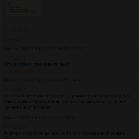
>>752025
>>752040
Аноним
13/01/26 Втр 10:25:51
№
752032
42
>>752020
Открой генки уже, анкипыникс.
>>752034
>>752040
Аноним
13/01/26 Втр 10:46:16
№
752034
43
>>752032
да епта в анке уже и колоды с грамматикой запихнули для
таких можно параллельно делать при желании хз че чел
пукает сидит в тредю
Аноним
13/01/26 Втр 11:17:03
№
752035
44
>>752030
А зачем тебе скрины, вон сайтики с грамматикой всякие
есть: