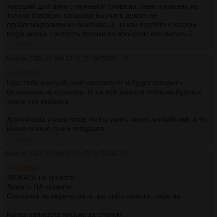
хороший для анки с нужными словами. знаю хирагану, но
только базовую. катакана выучить думаю не
проблема(возможно ошибаюсь), но как перейти к кандзи.
когда можно смотреть ролики на японском или читать ?
>>752061
Аноним
13/01/26 Втр 17:31:15
№
752061
59
>>752060
Щас тебе каждый своё насоветует и будет говорить
остальных не слушать. И ты всё равно в итоге не будешь
знать что выбрать.
Для начала укажи готов ли ты учить через английский. А то
иначе всякие генки отпадают.
>>752063
Аноним
13/01/26 Втр 17:31:25
№
752062
60
>>752036
ЛЕЖАТЬ на кровати
Лежать НА кровати
Смотрите не перепутайте, вы либо лежите, либо на
Канаэ написала письмо за столом