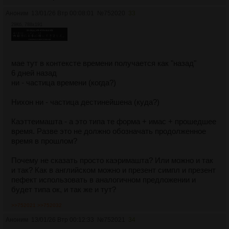
Аноним
13/01/26 Втр 00:08:01
№
752020
33
29Кб, 788x191
мае тут в контексте времени получается как "назад"
6 дней назад
ни - частица времени (когда?)
Нихон ни - частица дестинейшена (куда?)
Каэттеимашта - а это типа те форма + имас + прошедшее
время. Разве это не должно обозначать продолженное
время в прошлом?
Почему не сказать просто каэримашта? Или можно и так
и так? Как в английском можно и презент симпл и презент
пефект использовать в аналогичном предложении и
будет типа ок, и так же и тут?
>>752021
>>752032
Аноним
13/01/26 Втр 00:12:33
№
752021
34