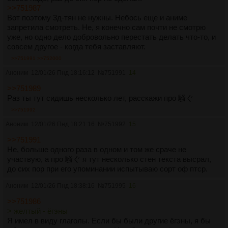
>>751987
Вот поэтому 3д-тян не нужны. Небось еще и аниме
запретила смотреть. Не, я конечно сам почти не смотрю
уже, но одно дело добровольно перестать делать что-то, и
совсем другое - когда тебя заставляют.
>>751991
>>752000
Аноним
12/01/26 Пнд 18:16:12
№
751991
14
>>751989
Раз ты тут сидишь несколько лет, расскажи про 騒ぐ
>>751992
Аноним
12/01/26 Пнд 18:21:16
№
751992
15
>>751991
Не, больше одного раза в одном и том же сраче не
участвую, а про 騒ぐ я тут несколько стен текста высрал,
до сих пор при его упоминании испытываю сорт оф птср.
Аноним
12/01/26 Пнд 18:38:16
№
751995
16
>>751986
> желтый - ёгэны
Я имел в виду глаголы. Если бы были другие ёгэны, я бы