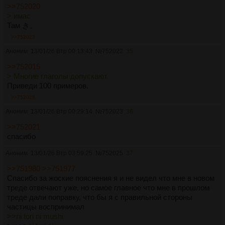
>>752020
> имас
Там き。
>>752023
Аноним
13/01/26 Втр 00:13:43
№
752022
35
>>752015
> Многие глаголы допускают
Приведи 100 примеров.
>>752028
Аноним
13/01/26 Втр 00:29:14
№
752023
36
>>752021
спасибо
Аноним
13/01/26 Втр 03:59:25
№
752025
37
>>751980
>>751977
Спасибо за жоские пояснения я и не видел что мне в новом
треде отвечают уже, но самое главное что мне в прошлом
треде дали поправку, что бы я с правильной стороны
частицы воспринимал
>>ni tori ni mushi