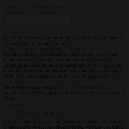
Аноним
13/01/26 Втр 16:01:31
№
752056
57
58Кб, 812x228
56Кб, 788x268
>>752053
Спросил нейросетку, получил пару абзацев воды и никаких
статистических циферок, облом.
>Это ты только предположить так можешь.
Ну так это все на чувствовании, формальная грамматика,
насколько мне известно, повторения частиц никогда не
запрещала (кроме двойной を), речь про стиль и узус. Мне
исходное предложение про птичек показалось несколько 教
科書っぽい, уж не знаю, из-зв ます или из-за двойной に.
>Что не считаешь?
Не считаю предложения с いる、ある способными
запруфать что-либо, так как там замена невозможна даже в
теории.
>>752065
Аноним
13/01/26 Втр 17:26:38
№
752060
58
ребят, вы уже в теме сто процентов. могли бы посоветовать
с чего начать учить, план предоставить, мб пакет языковой