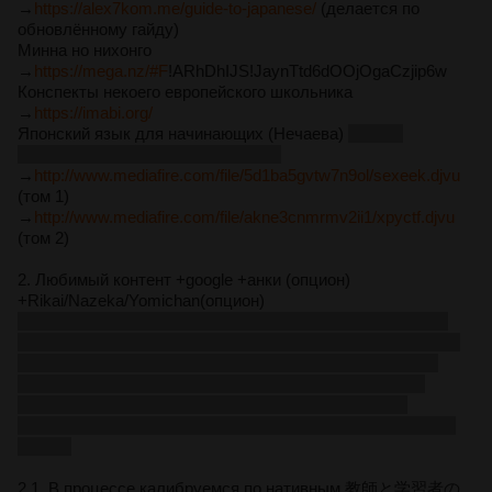
→
https://alex7kom.me/guide-to-japanese/
(делается по
обновлённому гайду)
Минна но нихонго
→
https://mega.nz/#F
!ARhDhIJS!JaynTtd6dOOjOgaCzjip6w
Конспекты некоего европейского школьника
→
https://imabi.org/
Япoнcкий язык для начинающих (Нечаева)
бытует
мнение, что это выбор мазохистов
→
http://www.mediafire.com/file/5d1ba5gvtw7n9ol/sexeek.djvu
(том 1)
→
http://www.mediafire.com/file/akne3cnmrmv2ii1/xpyctf.djvu
(том 2)
2. Любимый контент +google +анки (опцион)
+Rikai/Nazeka/Yomichan(опцион)
Использовать анки + готовую колоду (вариант, в общем-
то, один
https://ankiweb.net/shared/info/3173403321
), можно
начать сразу после заучивания хиракатакан. Только не
стоит пытаться за раз учить по 100500 карт. В начале
может показаться, что это легко. В колоде имеется
некоторое количество опечаток, например, とがみ вместо
てがみ.
2.1. В процессе калибруемся по нативным 教師と学習者の