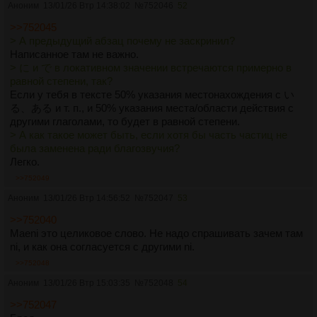
Аноним
13/01/26 Втр 14:38:02
№
752046
52
>>752045
> А предыдущий абзац почему не заскринил?
Написанное там не важно.
> に и で в локативном значении встречаются примерно в
равной степени, так?
Если у тебя в тексте 50% указания местонахождения с い
る、ある и т. п., и 50% указания места/области действия с
другими глаголами, то будет в равной степени.
> А как такое может быть, если хотя бы часть частиц не
была заменена ради благозвучия?
Легко.
>>752049
Аноним
13/01/26 Втр 14:56:52
№
752047
53
>>752040
Maeni это целиковое слово. Не надо спрашивать зачем там
ni, и как она согласуется с другими ni.
>>752048
Аноним
13/01/26 Втр 15:03:35
№
752048
54
>>752047