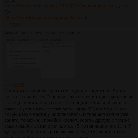
https://maggiesensei.com/2012/02/16/location-particles-
に-vs-
で/
https://www.tofugu.com/japanese/ni-vs-de/
>>752036
Аноним
13/01/26 Втр 11:51:40
№
752036
45
100Кб, 1043x808
122Кб, 890x949
>>752035
Если ты о пикрилах, то это не подходит под то, о чём ты
писал. Ты написал, "Японцы сами не любят две одинаковые
частицы лепить в одно простое предложение и обычно в
таких случаях место указывают через で", как будто там
похуй, какую частицу использовать, и типа если одна уже
занята, то можно спокойно исопользовать другую с тем же
смыслом. А на этих скриншотах чётко написано, что に и で
тут употребляются в разных смыслах, что значит, что их
нельзя свободно заменять друг на друга.