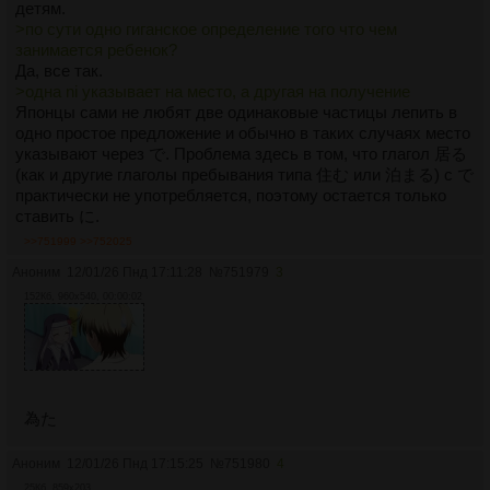
детям.
>по сути одно гиганское определение того что чем
занимается ребенок?
Да, все так.
>одна ni указывает на место, а другая на получение
Японцы сами не любят две одинаковые частицы лепить в
одно простое предложение и обычно в таких случаях место
указывают через で. Проблема здесь в том, что глагол 居る
(как и другие глаголы пребывания типа 住む или 泊まる) с で
практически не употребляется, поэтому остается только
ставить に.
>>751999
>>752025
Аноним
12/01/26 Пнд 17:11:28
№
751979
3
152Кб, 960x540, 00:00:02
為た
Аноним
12/01/26 Пнд 17:15:25
№
751980
4
25Кб, 859x203