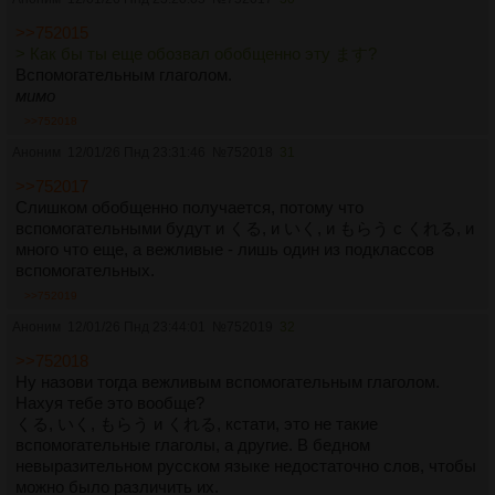
>>752015
> Как бы ты еще обозвал обобщенно эту ます?
Вспомогательным глаголом.
мимо
>>752018
Аноним
12/01/26 Пнд 23:31:46
№
752018
31
>>752017
Слишком обобщенно получается, потому что
вспомогательными будут и くる, и いく, и もらう с くれる, и
много что еще, а вежливые - лишь один из подклассов
вспомогательных.
>>752019
Аноним
12/01/26 Пнд 23:44:01
№
752019
32
>>752018
Ну назови тогда вежливым вспомогательным глаголом.
Нахуя тебе это вообще?
くる, いく, もらう и くれる, кстати, это не такие
вспомогательные глаголы, а другие. В бедном
невыразительном русском языке недостаточно слов, чтобы
можно было различить их.