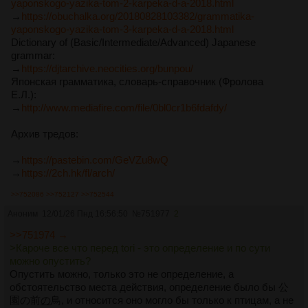
yaponskogo-yazika-tom-2-karpeka-d-a-2018.html
→
https://obuchalka.org/20180828103382/grammatika-
yaponskogo-yazika-tom-3-karpeka-d-a-2018.html
Dictionary of (Basic/Intermediate/Advanced) Japanese
grammar:
→
https://djtarchive.neocities.org/bunpou/
Японская грамматика, словарь-справочник (Фролова
Е.Л.):
→
http://www.mediafire.com/file/0bl0cr1b6fdafdy/
Архив тредов:
→
https://pastebin.com/GeVZu8wQ
→
https://2ch.hk/fl/arch/
>>752086
>>752127
>>752544
Аноним
12/01/26 Пнд 16:56:50
№
751977
2
>>751974 →
>Кароче все что перед tori - это определение и по сути
можно опустить?
Опустить можно, только это не определение, а
обстоятельство места действия, определение было бы 公
園の前
の
鳥, и относится оно могло бы только к птицам, а не