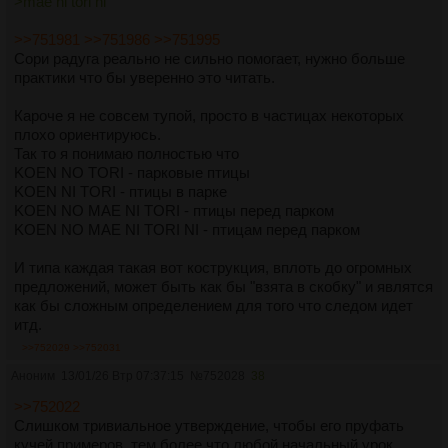
>mae ni tori ni
>>751981
>>751986
>>751995
Сори радуга реально не сильно помогает, нужно больше
практики что бы уверенно это читать.
Кароче я не совсем тупой, просто в частицах некоторых
плохо ориентируюсь.
Так то я понимаю полностью что
KOEN NO TORI - парковые птицы
KOEN NI TORI - птицы в парке
KOEN NO MAE NI TORI - птицы перед парком
KOEN NO MAE NI TORI NI - птицам перед парком
И типа каждая такая вот кострукция, вплоть до огромных
предложений, может быть как бы "взята в скобку" и являтся
как бы сложным определением для того что следом идет
итд.
>>752029
>>752031
Аноним
13/01/26 Втр 07:37:15
№
752028
38
>>752022
Слишком тривиальное утверждение, чтобы его пруфать
кучей примеров, тем более что любой начальный урок