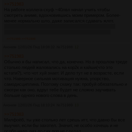
>>751983
На работе коллега-скуф ~40лвл начал учить чтобы
смотреть аниме, вдохновившись моим примером. Более-
менее нормально шло, даже записался сдавать жлпт.
Правда его жена заистерила что ряяя ты хочешь меня
бросить и уехать в японию – и он послушно бросил.
>>751989
>>751996
Аноним
12/01/26 Пнд 18:08:32
№
751988
12
>>751983
Обычно я бы написал, что да, конечно. Но в прошлом треде
столько людей жаловались на кор2к и кайши(что это
кстати?), что чот хуй знает. И дело тут не в возрасте, если
что. Наверное сильная мотивация нужна, упорство,
самодисциплина. Поэтому скажу так: пробуй обязательно и
смотри как оно, вдруг тебе будет не сложно заучивать
больше одного нового слова в день.
Аноним
12/01/26 Пнд 18:10:24
№
751989
13
>>751983
Милфоёб, ты уже столько лет срешь итт, что давно бы все
выучил, если бы захотел. Значит, не особо хочешь и не
особо надо, раз до сих пор не сделал.