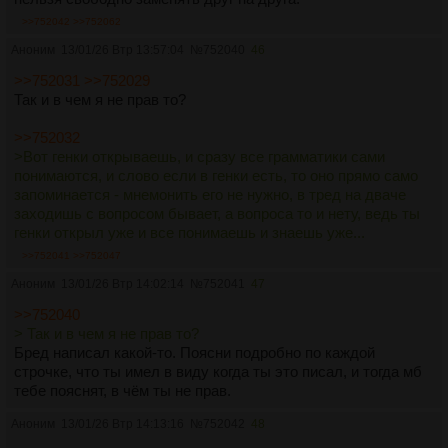
>>752042
>>752062
Аноним
13/01/26 Втр 13:57:04
№
752040
46
>>752031
>>752029
Так и в чем я не прав то?
>>752032
>Вот генки открываешь, и сразу все грамматики сами
понимаются, и слово если в генки есть, то оно прямо само
запоминается - мнемонить его не нужно, в тред на дваче
заходишь с вопросом бывает, а вопроса то и нету, ведь ты
генки открыл уже и все понимаешь и знаешь уже...
>>752041
>>752047
Аноним
13/01/26 Втр 14:02:14
№
752041
47
>>752040
> Так и в чем я не прав то?
Бред написал какой-то. Поясни подробно по каждой
строчке, что ты имел в виду когда ты это писал, и тогда мб
тебе пояснят, в чём ты не прав.
Аноним
13/01/26 Втр 14:13:16
№
752042
48