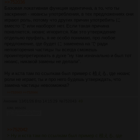
>>752036
Базовая локативная функция идентична, а то, что ты
заскринил - нюансы употребления, в тех предложениях они
играют роль, потому что других причин употребить に
вместо で или наоборот нет. Если такая причина
появляется, нюанс игнорится. Как это утверждение
отдельно пруфать, я не особо понимаю, про любое
предложение, где будет に заменена на で ради
неповторения частицы ты всегда сможешь
проинтерпретировать в духе "ну там изначально и был тот
нюанс, никакой замены не делали".
Ну и кста там по ссылкам был пример с 植える, где нюанс
роли не играет, ты и про него будешь утверждать, что
замена частицы невозможна?
>>752043
>>752044
Аноним
13/01/26 Втр 14:15:29
№
752043
49
42Кб, 862x151
>>752042
> Ну и кста там по ссылкам был пример с 植える, где