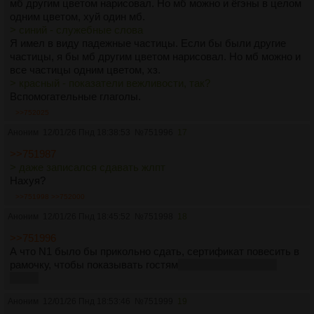
мб другим цветом нарисовал. Но мб можно и ёгэны в целом
одним цветом, хуй один мб.
> синий - служебные слова
Я имел в виду падежные частицы. Если бы были другие
частицы, я бы мб другим цветом нарисовал. Но мб можно и
все частицы одним цветом, хз.
> красный - показатели вежливости, так?
Вспомогательные глаголы.
>>752025
Аноним
12/01/26 Пнд 18:38:53
№
751996
17
>>751987
> даже записался сдавать жлпт
Нахуя?
>>751998
>>752000
Аноним
12/01/26 Пнд 18:45:52
№
751998
18
>>751996
А что N1 было бы прикольно сдать, сертификат повесить в
рамочку, чтобы показывать гостям
, которых никогда не
будет
Аноним
12/01/26 Пнд 18:53:46
№
751999
19