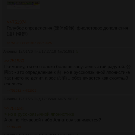
>>751974 →
Голубое определения (連体修飾), фиолетовое дополнения
(連用修飾).
>>751981
>>751986
>>752025
Аноним
12/01/26 Пнд 17:27:18
№
751981
5
>>751980
По-моему, ты его только больше запутаешь этой радугой. 公
園の - это определение к 前, но в русскоязычной японистике
так никто не делит, а все の前に обозначается как
сложный
послелог
.
>>751982
>>752025
Аноним
12/01/26 Пнд 17:35:40
№
751982
6
>>751981
> но в русскоязычной японистике
А он по Нечаевой либо Алпатову занимается?
>>751986