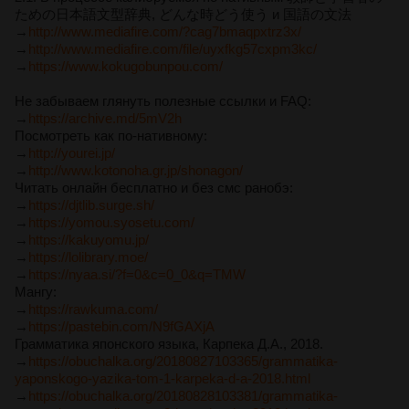
ための日本語文型辞典, どんな時どう使う и 国語の文法
→
http://www.mediafire.com/?cag7bmaqpxtrz3x/
→
http://www.mediafire.com/file/uyxfkg57cxpm3kc/
→
https://www.kokugobunpou.com/
Не забываем глянуть полезные ссылки и FAQ:
→
https://archive.md/5mV2h
Посмотреть как по-нативному:
→
http://yourei.jp/
→
http://www.kotonoha.gr.jp/shonagon/
Читать онлайн бесплатно и без смс ранобэ:
→
https://djtlib.surge.sh/
→
https://yomou.syosetu.com/
→
https://kakuyomu.jp/
→
https://lolibrary.moe/
→
https://nyaa.si/?f=0&c=0_0&q=TMW
Мангу:
→
https://rawkuma.com/
→
https://pastebin.com/N9fGAXjA
Грамматика японского языка, Карпека Д.А., 2018.
→
https://obuchalka.org/20180827103365/grammatika-
yaponskogo-yazika-tom-1-karpeka-d-a-2018.html
→
https://obuchalka.org/20180828103381/grammatika-