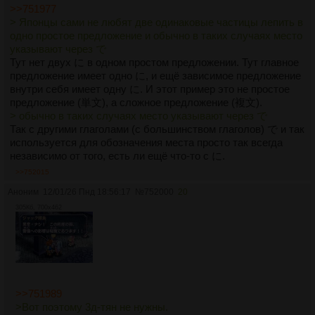
>>751977
> Японцы сами не любят две одинаковые частицы лепить в
одно простое предложение и обычно в таких случаях место
указывают через で
Тут нет двух に в одном простом предложении. Тут главное
предложение имеет одно に, и ещё зависимое предложение
внутри себя имеет одну に. И этот пример это не простое
предложение (単文), а сложное предложение (複文).
> обычно в таких случаях место указывают через で
Так с другими глаголами (с большинством глаголов) で и так
используется для обозначения места просто так всегда
независимо от того, есть ли ещё что-то с に.
>>752015
Аноним
12/01/26 Пнд 18:56:17
№
752000
20
305Кб, 700x462
>>751989
>Вот поэтому 3д-тян не нужны.