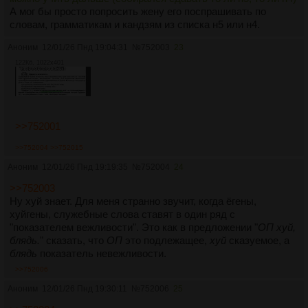
А мог бы просто попросить жену его поспрашивать по
словам, грамматикам и кандзям из списка н5 или н4.
Аноним
12/01/26 Пнд 19:04:31
№
752003
23
122Кб, 1022x401
>>752001
>>752004
>>752015
Аноним
12/01/26 Пнд 19:19:35
№
752004
24
>>752003
Ну хуй знает. Для меня странно звучит, когда ёгены,
хуйгены, служебные слова ставят в один ряд с
"показателем вежливости". Это как в предложении "
ОП хуй,
блядь.
" сказать, что
ОП
это подлежащее,
хуй
сказуемое, а
блядь
показатель невежливости.
>>752006
Аноним
12/01/26 Пнд 19:30:11
№
752006
25