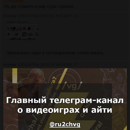
>>752004
Ну да, ставить в ряд туда странно.
Аноним
12/01/26 Пнд 19:32:29
№
752007
26
1490Кб, 1811x913
Завязывать надо в гуглокартинках слова чекать.
Аноним
12/01/26 Пнд 19:32:29
№
752008
27
2012Кб, 5096x5085
>>752000
> (305Кб, 700x462)