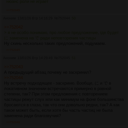
нюанс роли не играет
>>752045
Аноним
13/01/26 Втр 14:16:29
№
752044
50
>>752042
> я не особо понимаю, про любое предложение, где будет
に заменена на で ради неповторения частицы
Ну скинь несколько таких предложений, подумаем.
>>752045
Аноним
13/01/26 Втр 14:29:49
№
752045
51
>>752043
А предыдущий абзац почему не заскринил?
>>752044
Ну встречу подходящее - заскриню. Вообще, に и で в
локативном значении встречаются примерно в равной
степени, так? При этом предложения с повторением
частицы режут слух или как минимум на фоне большинства
бросаются в глаза, так что они довольно редки, так? А как
такое может быть, если хотя бы часть частиц не была
заменена ради благозвучия?
>>752046