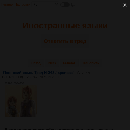
Главная
Настройки
Иностранные языки
Ответить в тред
Назад
Вниз
Каталог
Обновить
Японский язык. Тред №342 /japanese/
Аноним
12/01/26 Пнд 16:39:42
№
751975
1
238Кб, 600x600
В треде японского обсуждается:
сам язык, процесс