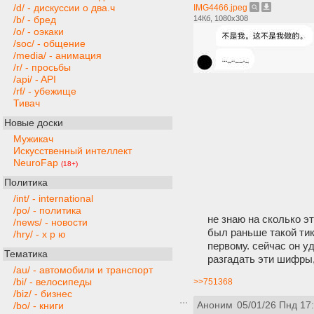
/d/ - дискуссии о два.ч
IMG4466.jpeg
14Кб, 1080x308
/b/ - бред
/o/ - оэкаки
/soc/ - общение
/media/ - анимация
/r/ - просьбы
/api/ - API
/rf/ - убежище
Тивач
Новые доски
Мужикач
Искусственный интеллект
NeuroFap
(18+)
Политика
/int/ - international
/po/ - политика
не знаю на сколько эт
/news/ - новости
был раньше такой тик
/hry/ - х р ю
первому. сейчас он у
Тематика
разгадать эти шифры,
/au/ - автомобили и транспорт
/bi/ - велосипеды
>>751368
/biz/ - бизнес
Аноним
05/01/26 Пнд 17
/bo/ - книги