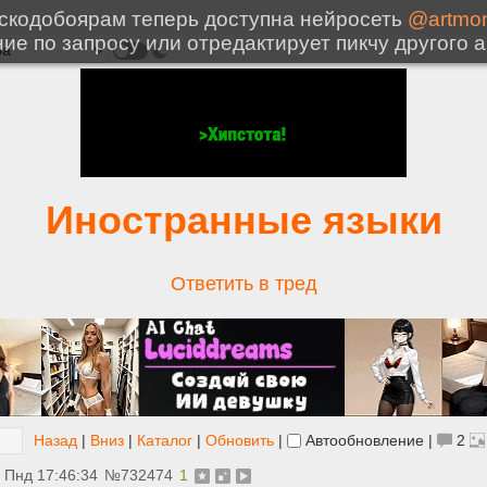
Иностранные языки
Ответить в тред
Назад
|
Вниз
|
Каталог
|
Обновить
|
Автообновление
|
2
 Пнд 17:46:34
№
732474
1