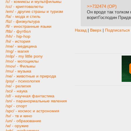
/c/ - комиксы и мультфильмы
>>732474 (OP)
/cc/ - криптовалюты
/em/ - другие страны и туризм
Он вроде так толком н
/fa/ - мода и стиль
воритГосподин Придв
/fiz/ - физкультура
/fl/ - иностранные языки
Назад
|
Вверх
|
Подписаться
/ftb/ - футбол
/hh/ - hip-hop
/hi/ - история
/me/ - медицина
/mg/ - магия
/mlp/ - my little pony
/mo/ - мотоциклы
/mov/ - Фильмы
/mu/ - музыка
/ne/ - животные и природа
/psy/ - психология
/re/ - религия
/sci/ - наука
/sf/ - научная фантастика
/sn/ - паранормальные явления
/sp/ - спорт
/spc/ - космос и астрономия
/tv/ - тв и кино
/un/ - образование
/w/ - оружие
/wh/ - warhammer