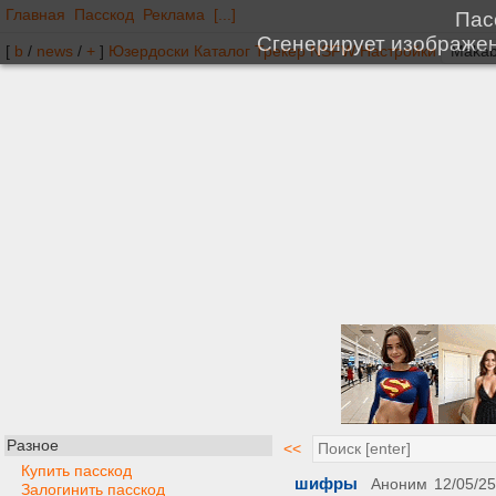
Главная
Пасскод
Реклама
[...]
[
b
/
news
/
+
]
Юзердоски
Каталог
Трекер
NSFW
Настройки
Разное
<<
Купить пасскод
шифры
Аноним
12/05/25
Залогинить пасскод