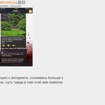
IMG4464.png
1918Кб, 750x1334
 ушел с интернета. склоняюсь больше к
ры. суть треда в том чтоб мне помогли