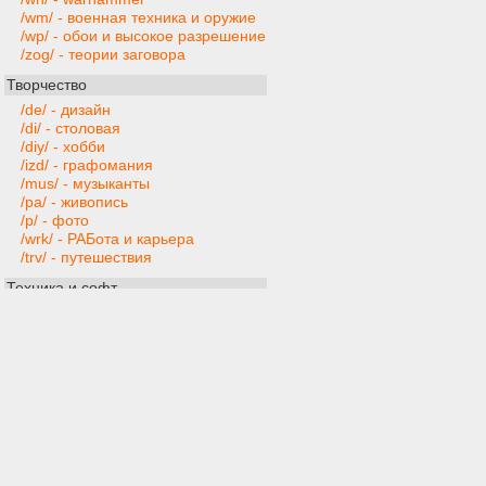
/wm/ - военная техника и оружие
/wp/ - обои и высокое разрешение
/zog/ - теории заговора
Творчество
/de/ - дизайн
/di/ - столовая
/diy/ - хобби
/izd/ - графомания
/mus/ - музыканты
/pa/ - живопись
/p/ - фото
/wrk/ - РАБота и карьера
/trv/ - путешествия
Техника и софт
/ai/ - искусственный интеллект
/gd/ - gamedev
/hw/ - компьютерное железо
/mobi/ - мобильные устройства и
приложения
/pr/ - программирование
/ra/ - радиотехника
/s/ - программы
/t/ - техника
/web/ - веб-мастера