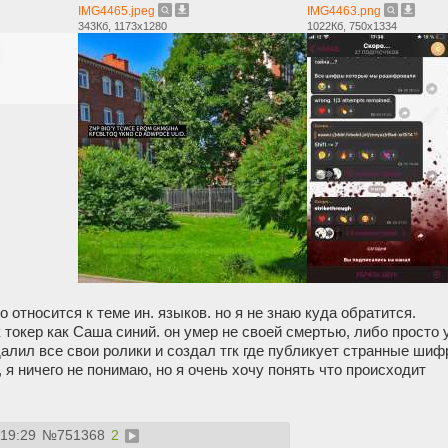
IMG4465.jpeg
IMG4463.png
343Кб, 1173x1280
1022Кб, 750x1334
о относится к теме ин. языков. но я не знаю куда обратится.
 токер как Саша синий. он умер не своей смертью, либо просто
далил все свои ролики и создал тгк где публикует странные шиф
 я ничего не понимаю, но я очень хочу понять что происходит
:19:29
№
751368
2