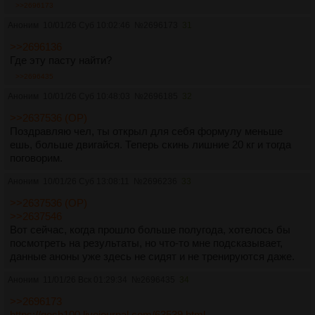
>>2696173
Аноним
10/01/26 Суб 10:02:46
№
2696173
31
>>2696136
Где эту пасту найти?
>>2696435
Аноним
10/01/26 Суб 10:48:03
№
2696185
32
>>2637536 (OP)
Поздравляю чел, ты открыл для себя формулу меньше
ешь, больше двигайся. Теперь скинь лишние 20 кг и тогда
поговорим.
Аноним
10/01/26 Суб 13:08:11
№
2696236
33
>>2637536 (OP)
>>2637546
Вот сейчас, когда прошло больше полугода, хотелось бы
посмотреть на результаты, но что-то мне подсказывает,
данные аноны уже здесь не сидят и не тренируются даже.
Аноним
11/01/26 Вск 01:29:34
№
2696435
34
>>2696173
https://gosh100.livejournal.com/63539.html