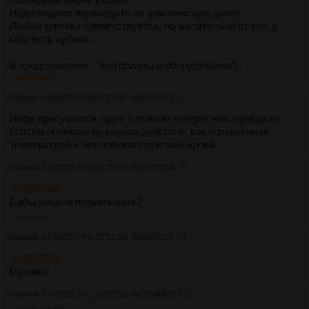
женщина.
Надо видимо переходить на циклическую диету.
(в принципе тут возможны варианты в плане - "бицепс 50
Любая критика приветствуется, но желательно от тех, у
см", "большой черный джип", или "много красивых женщин",
кого есть кубики.
это кому как, по вкусу, но общий принцип такой). Такое вот
необходимое условие - но не достаточное, конечно..
В продолжениии - "материалы и оборудование",
"практическая часть" и "выводы".
>>2691940
Аноним
01/08/25 Птн 01:45:37
№
2637910
9
Норм просушился, идея с поясом интересная, правда не
совсем понимаю механизм действия, как повышенная
температура и пот помогает приливу крови
Аноним
01/08/25 Птн 08:04:23
№
2637934
10
>>2637546
Бабы начали подкатывать?
>>2638257
Аноним
01/08/25 Птн 23:32:05
№
2638257
11
>>2637934
Мужики
Аноним
04/08/25 Пнд 00:21:20
№
2638903
12