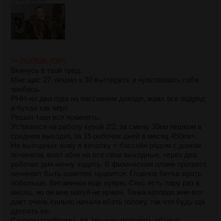
1274Кб, 900x599
>>2637536 (OP)
Вкачусь в твой тред.
Мне щас 27, решил к 30 выглядеть и чувствовать себя
заебись.
РНН-ил два года на пассивном доходе, жрал все подряд
и бухал как чёрт.
Решил таки все поменять.
Устроился на работу курой 2/2, за смену 30км пешком в
среднем выходит, за 15 рабочих дней в месяц 450км+.
На выходных хожу в качалку + бассейн рядом с домом
починили, взял абик на все свои выходные, через два
рабочих дня начну ходить. В физическом плане прогресс
начинает быть заметен, нравится. Главное белка жрать
побольше. Витаминки еще хуярю. Секс есть пару раз в
месяц, но он мне нахуй не нужен. Тянка которая мне его
дает очень сильно начала ебать голову, так что буду ща
дропать ее.
Со сном проблемы, да. Не могу отложить ебаный