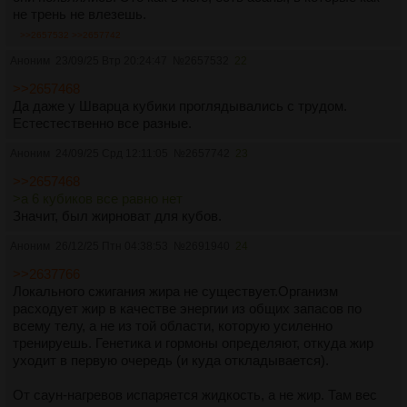
не трень не влезешь.
>>2657532
>>2657742
Аноним
23/09/25 Втр 20:24:47
№
2657532
22
>>2657468
Да даже у Шварца кубики проглядывались с трудом.
Естестественно все разные.
Аноним
24/09/25 Срд 12:11:05
№
2657742
23
>>2657468
>а 6 кубиков все равно нет
Значит, был жирноват для кубов.
Аноним
26/12/25 Птн 04:38:53
№
2691940
24
>>2637766
Локального сжигания жира не существует.Организм
расходует жир в качестве энергии из общих запасов по
всему телу, а не из той области, которую усиленно
тренируешь. Генетика и гормоны определяют, откуда жир
уходит в первую очередь (и куда откладывается).
От саун-нагревов испаряется жидкость, а не жир. Там вес