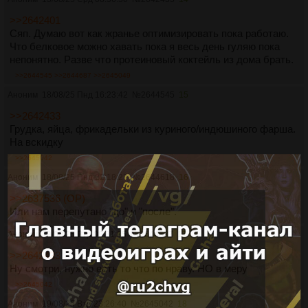
>>2642401
Сяп. Думаю вот как жранье оптимизировать пока работаю.
Что белковое можно хавать пока я весь день гуляю пока
непонятно. Разве что протеиновый коктейль из дома брать.
>>2644545
>>2644687
>>2645049
Аноним
18/08/25 Пнд 16:23:42
№
2644545
15
>>2642433
Грудка, яйца, фрикадельки из куриного/индюшиного фарша.
На вскидку
>>2645042
Аноним
18/08/25 Пнд 22:18:23
№
2644618
16
>>2637536 (OP)
Или нам перепутано "до" и "после".
Аноним
19/08/25 Втр 08:31:35
№
2644687
17
>>2642433
Ну смотри, нужно есть то что по нраву. НО в меру
>>2645042
Аноним
19/08/25 Втр 23:26:40
№
2645042
18