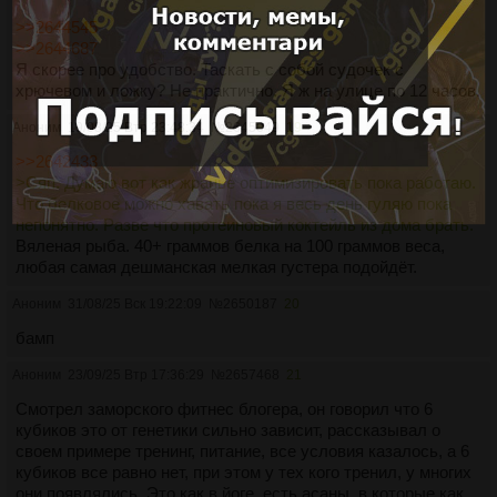
>>2644545
>>2644687
Я скорее про удобство. Таскать с собой судочек с
хрючевом и ложку? Не практично. Я ж на улице по 12 часов.
Аноним
19/08/25 Втр 23:48:34
№
2645049
19
>>2642433
>Сяп. Думаю вот как жранье оптимизировать пока работаю.
Что белковое можно хавать пока я весь день гуляю пока
непонятно. Разве что протеиновый коктейль из дома брать.
Вяленая рыба. 40+ граммов белка на 100 граммов веса,
любая самая дешманская мелкая густера подойдёт.
Аноним
31/08/25 Вск 19:22:09
№
2650187
20
бамп
Аноним
23/09/25 Втр 17:36:29
№
2657468
21
Смотрел заморского фитнес блогера, он говорил что 6
кубиков это от генетики сильно зависит, рассказывал о
своем примере тренинг, питание, все условия казалось, а 6
кубиков все равно нет, при этом у тех кого тренил, у многих
они появлялись. Это как в йоге, есть асаны, в которые как