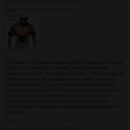
Аноним
21/04/26 Втр 12:26:49
№
2733907
35
121Кб, 320x320
Сап, физач. На связи жиродрищ 186/70 Забил на кочку из-
за того, что сколькоб я не жрал, масса мышечная/
жировая не растет, НО подарок судьбы - к 40лвл выросло
небольшое пузо! Заниматься не хочу, пузо сгонять не
хочу, выносливость и силу не хочу. Цель без напряга
сделать рельеф
хотяб жировой
из этого биоматериала
чтоб не было как бильярдный шар. У кого есть опыт
использования пикрила? Если оно хотябы на 10%
эффективно по сравнению с тренировкой для меня это
уже вин.
>>2734125
>>2734218
>>2734259
>>2734725
Аноним
21/04/26 Втр 20:47:48
№
2734125
36