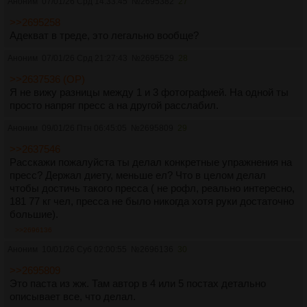
Аноним
07/01/26 Срд 14:33:45
№
2695382
27
>>2695258
Адекват в треде, это легально вообще?
Аноним
07/01/26 Срд 21:27:43
№
2695529
28
>>2637536 (OP)
Я не вижу разницы между 1 и 3 фотографией. На одной ты
просто напряг пресс а на другой расслабил.
Аноним
09/01/26 Птн 06:45:05
№
2695809
29
>>2637546
Расскажи пожалуйста ты делал конкретные упражнения на
пресс? Держал диету, меньше ел? Что в целом делал
чтобы достичь такого пресса ( не рофл, реально интересно,
181 77 кг чел, пресса не было никогда хотя руки достаточно
большие).
>>2696136
Аноним
10/01/26 Суб 02:00:55
№
2696136
30
>>2695809
Это паста из жж. Там автор в 4 или 5 постах детально
описывает все, что делал.