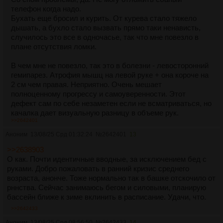
телефон когда надо.
Бухать еще бросил и курить. От курева стало тяжело
дышать, а бухло стало вызвать прямо таки ненависть,
случилось это все в одночасье, так что мне повезло в
плане отсутствия ломки.
В чем мне не повезло, так это в болезни - левосторонний
гемипарез. Атрофия мышц на левой руке + она короче на
2 см чем правая. Неприятно. Очень мешает
полноценному прогрессу и самоуверенности. Этот
дефект сам по себе незаметен если не всматриваться, но
качалка дает визуальную разницу в объеме рук.
>>2642401
А стресса у меня до ебени матери. Такие дела.
Аноним
13/08/25 Срд 01:32:24
№
2642401
13
>>2638903
О как. Почти идентичные вводные, за исключением бед с
руками. Добро пожаловать в ранний кризис среднего
возраста, анонче. Тоже нормально так в башке отскочило от
рннства. Сейчас занимаюсь бегом и силовыми, планирую
бассейн ближе к зиме вклинить в расписание. Удачи, что.
>>2642433
Аноним
13/08/25 Срд 08:56:50
№
2642433
14