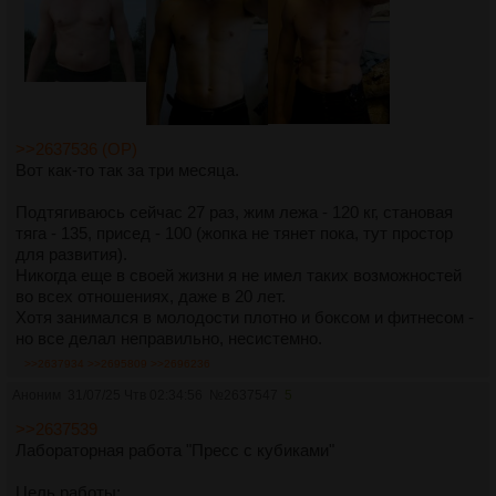
>>2637536 (OP)
Вот как-то так за три месяца.
Подтягиваюсь сейчас 27 раз, жим лежа - 120 кг, становая
тяга - 135, присед - 100 (жопка не тянет пока, тут простор
для развития).
Никогда еще в своей жизни я не имел таких возможностей
во всех отношениях, даже в 20 лет.
Хотя занимался в молодости плотно и боксом и фитнесом -
но все делал неправильно, несистемно.
>>2637934
>>2695809
>>2696236
Аноним
31/07/25 Чтв 02:34:56
№
2637547
5
>>2637539
Лабораторная работа "Пресс с кубиками"
Цель работы: