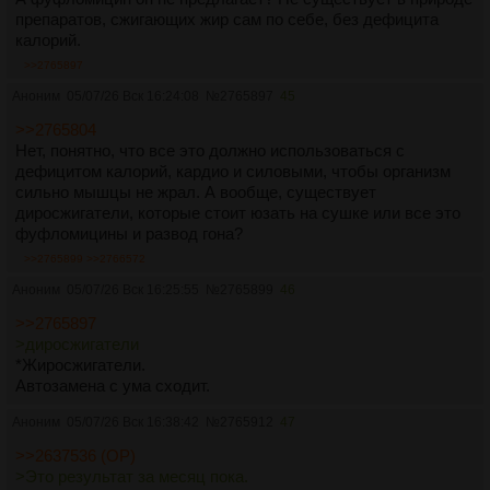
препаратов, сжигающих жир сам по себе, без дефицита
калорий.
>>2765897
Аноним
05/07/26 Вск 16:24:08
№
2765897
45
>>2765804
Нет, понятно, что все это должно использоваться с
дефицитом калорий, кардио и силовыми, чтобы организм
сильно мышцы не жрал. А вообще, существует
диросжигатели, которые стоит юзать на сушке или все это
фуфломицины и развод гона?
>>2765899
>>2766572
Аноним
05/07/26 Вск 16:25:55
№
2765899
46
>>2765897
>диросжигатели
*Жиросжигатели.
Автозамена с ума сходит.
Аноним
05/07/26 Вск 16:38:42
№
2765912
47
>>2637536 (OP)
>Это результат за месяц пока.