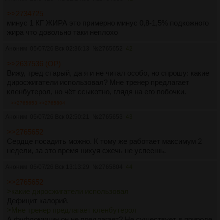
>>2734725
минус 1 КГ ЖИРА это примерно минус 0,8-1,5% подкожного
жира что довольно таки неплохо
Аноним
05/07/26 Вск 02:36:13
№
2765652
42
>>2637536 (OP)
Вижу, тред старый, да я и не читал особо, но спрошу: какие
диросжигатели использовал? Мне тренер предлагает
кленбутерол, но чёт ссыкотно, глядя на его побочки.
>>2765653
>>2765804
Аноним
05/07/26 Вск 02:50:21
№
2765653
43
>>2765652
Сердце посадить можно. К тому же работает максимум 2
недели, за это время нихуя сжечь не успеешь.
Аноним
05/07/26 Вск 13:13:29
№
2765804
44
>>2765652
>какие диросжигатели использовал
Дефицит калорий.
>Мне тренер предлагает кленбутерол
А фуфломицин он не предлагает? Не существует в природе