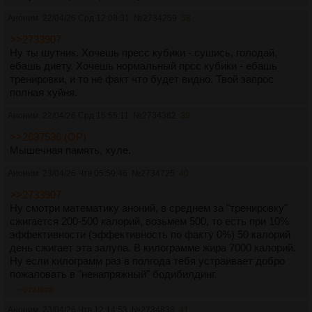
Аноним
22/04/26 Срд 12:08:31
№
2734259
38
>>2733907
Ну ты шутник. Хочешь пресс кубики - сушись, голодай,
ебашь диету. Хочешь нормальный прсс кубики - ебашь
тренировки, и то не факт что будет видно. Твой запрос
полная хуйня.
Аноним
22/04/26 Срд 15:55:11
№
2734382
39
>>2637536 (OP)
Мышечная память, хуле.
Аноним
23/04/26 Чтв 05:59:46
№
2734725
40
>>2733907
Ну смотри математику аноний, в среднем за "тренировку"
сжигается 200-500 калорий, возьмем 500, то есть при 10%
эффективности (эффективность по факту 0%) 50 калорий
день сжигает эта залупа. В килограмме жира 7000 калорий.
Ну если килограмм раз в полгода тебя устраивает добро
пожаловать в "ненапряжный" бодибилдинг.
>>2734838
Аноним
23/04/26 Чтв 12:14:53
№
2734838
41