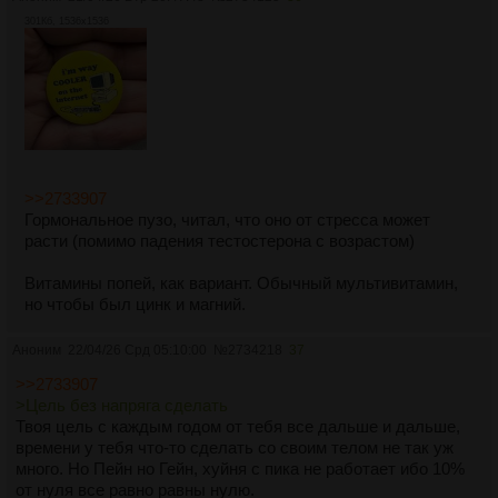
301Кб, 1536x1536
>>2733907
Гормональное пузо, читал, что оно от стресса может
расти (помимо падения тестостерона с возрастом)
Витамины попей, как вариант. Обычный мультивитамин,
но чтобы был цинк и магний.
Аноним
22/04/26 Срд 05:10:00
№
2734218
37
>>2733907
>Цель без напряга сделать
Твоя цель с каждым годом от тебя все дальше и дальше,
времени у тебя что-то сделать со своим телом не так уж
много. Но Пейн но Гейн, хуйня с пика не работает ибо 10%
от нуля все равно равны нулю.