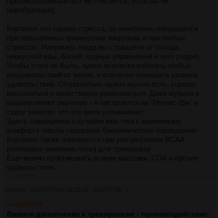
противоположный пол не считается, если вы не
хорошенько обезжириться - но это займет год, а может и
новобрачные).
дольше. И вообще сомнительно для здоровья так
насиловать организм.
Кортизол это гормон стресса, он неизбежно повышается
при повышенных физических нагрузках и при любых
В любом фитнес-клубе можно видеть здоровенных
стрессах. Например, когда вы страдаете от голода,
накачанных мужиков, но практически все они с жирным
невкусной еды, болей, нудных упражнений и чего угодно.
брюхом.
Чтобы этого не было, нужно всячески избегать любых
Или наоборот, худощавых дрищей, зато с кубиками на
неудовольствий от жизни, и всячески повышать уровень
животе.
удовольствий. Обязательно нужно вкусно есть, хорошо
Если вы видите мужика с идеальным телом, с большими
высыпаться и качественно развлекаться. Даже музыка в
мышцами и без живота, с "кубическим" прессом, то это
машине имеет значение - я настроился на "Релакс-фм" и
почти наверняка фитнес-инструктор. Или стриптизер. Или
сразу заметил что это меня успокаивает.
профи-бодибилдер.
Здесь совершенно случайно моя тяга к жизненному
Т.е. это бывает у профи, но не у любителей. Потому что
комфорту нашла серьезное биохимическое оправдание!
задача - действительно сложная.
Кортизол также понижается при употреблении BCAA
(ключевые аминокислоты) для тренировок
Лично у меня, сколько я ни занимался в молодости -
Еще можно практиковать всякие массажи, СПА и прочие
настоящих кубиков не было никогда.
удовольствия.
Хотя я жал в жиме лежа 130 кг и сушился (скидывал вес)
>>2637766
для соревнований по боксу, чтоб попасть в категорию
К сожалению, уровни этих гормонов невозможно измерить в
Аноним
31/07/25 Чтв 16:25:35
№
2637766
8
пониже.
быту, так что остается только вслепую их регулировать.
И я что-то не помню, чтоб в тяжелом весе у кого-то видел
С повышенным кортизолом можно конечно заметить, что
>>2637764
кубики. Всегда остается последний "волшебный" сантиметр
стал нервным, руки дрожат, бесишься по пустякам, но это
Важное дополнение к тренировкам - термовоздействие.