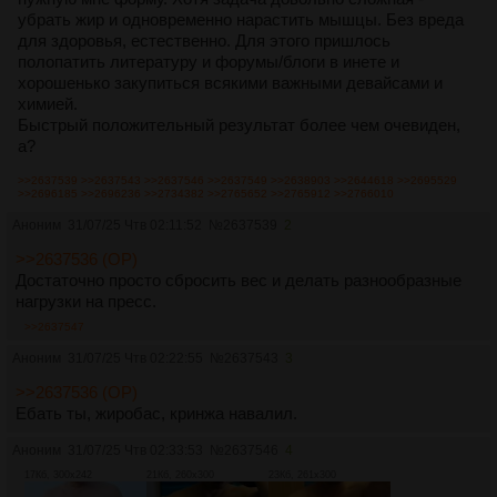
убрать жир и одновременно нарастить мышцы. Без вреда
для здоровья, естественно. Для этого пришлось
полопатить литературу и форумы/блоги в инете и
хорошенько закупиться всякими важными девайсами и
химией.
Быстрый положительный результат более чем очевиден,
а?
>>2637539
>>2637543
>>2637546
>>2637549
>>2638903
>>2644618
>>2695529
>>2696185
>>2696236
>>2734382
>>2765652
>>2765912
>>2766010
Аноним
31/07/25 Чтв 02:11:52
№
2637539
2
>>2637536 (OP)
Достаточно просто сбросить вес и делать разнообразные
нагрузки на пресс.
>>2637547
Аноним
31/07/25 Чтв 02:22:55
№
2637543
3
>>2637536 (OP)
Ебать ты, жиробас, кринжа навалил.
Аноним
31/07/25 Чтв 02:33:53
№
2637546
4
17Кб, 300x242
21Кб, 260x300
23Кб, 261x300