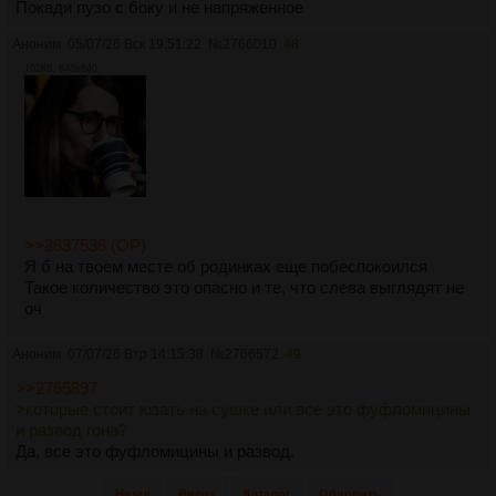
Покади пузо с боку и не напряженное
Аноним
05/07/26 Вск 19:51:22
№
2766010
48
102Кб, 640x640
>>2637536 (OP)
Я б на твоем месте об родинках еще побеспокоился
Такое количество это опасно и те, что слева выглядят не
оч
Аноним
07/07/26 Втр 14:15:38
№
2766572
49
>>2765897
>которые стоит юзать на сушке или все это фуфломицины
и развод гона?
Да, все это фуфломицины и развод.
Назад
Вверх
Каталог
Обновить