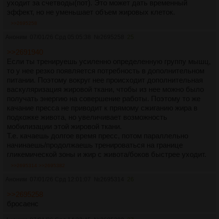
уходит за счетводы(пот). Это может дать временный
эффект, но не уменьшает объем жировых клеток.
>>2695258
Аноним
07/01/26 Срд 05:05:38
№
2695258
25
>>2691940
Если ты тренируешь усиленно определенную группу мышц,
то у нее резко появляется потребность в дополнительном
питании. Поэтому вокруг нее происходит дополнительная
васкуляризация жировой ткани, чтобы из нее можно было
получать энергию на совершение работы. Поэтому то же
качание пресса не приводит к прямому сжиганию жира в
подкожке живота, но увеличивает возможность
мобилизации этой жировой ткани.
Т.е. качаешь долгое время пресс, потом параллельно
начинаешь/продолжаешь тренироваться на границе
гликемической зоны и жир с живота/боков быстрее уходит.
>>2695314
>>2695382
Аноним
07/01/26 Срд 12:01:07
№
2695314
26
>>2695258
бросаенс