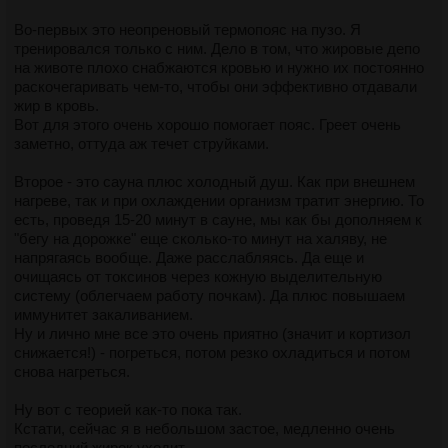
жира на животе.
дело такое..мало ли что там повлияло. А повлиять-то могли
тренировки и пониженное питание.
Во-первых это неопреновый термопояс на пузо. Я
Теперь я решил подойти к вопросу системно, то есть
тренировался только с ним. Дело в том, что жировые депо
задействовать все теоретические и практические аспекты
Вот так вот - получается с одной стороны вроде как
на животе плохо снабжаются кровью и нужно их постоянно
построения тела по максимуму. Чем я раньше не
оздоравливаешься и форму улучаешь, а с другой -
раскочегаривать чем-то, чтобы они эффективно отдавали
заморачивался. Например, спортивную химию вообще не
раскачиваешь нехорошие процессы в организме. Тяни-
жир в кровь.
употреблял и диет никаких не соблюдал. Еще у меня по
толкай получается.
Вот для этого очень хорошо помогает пояс. Греет очень
жизни есть такая теория: для здоровья лучше поесть с
Некоторые умудряются себя так загонять до так
заметно, оттуда аж течет струйками.
удовольствием вредную пищу, чем с отвращением -
называемого состояния "
перетренированности
".
полезную. Забегая вперед - к счастью, от нее отказаться не
При этом худеют, плохеют, спортивные показатели не
Второе - это сауна плюс холодный душ. Как при внешнем
пришлось.
растут или падают, появляется сильная
нагреве, так и при охлаждении организм тратит энергию. То
раздражительность, портится характер, пристают болячки
есть, проведя 15-20 минут в сауне, мы как бы дополняем к
Зачем мне понадобились непременно шоб кубики?
из-за упавшего иммунитета.
"бегу на дорожке" еще сколько-то минут на халяву, не
Потому что это отличный интегральный показатель
Т.е. уже такой ЗОЖ получается во вред. Так что надо об
напрягаясь вообще. Даже расслабляясь. Да еще и
здоровья и крутизны физической формы. Их ведь нельзя
этой темной стороне фитнеса всегда помнить.
очищаясь от токсинов через кожную выделительную
сделать локально, нужно поднять на высокий уровень весь
Вот, кстати, мисс-трэмел по некоторым признакам вроде как
систему (облегчаем работу почкам). Да плюс повышаем
организм, и изменить весь образ жизни.
типичное перетренированное чудышко получается.
иммунитет закаливанием.
Девкам опять же они очень нравятся, что неспроста - пресс
Но настаивать не буду.
Ну и лично мне все это очень приятно (значит и кортизол
это очень важная мужская мыщца при сексе. Наверное,
снижается!) - погреться, потом резко охладиться и потом
самая работающая.
снова нагреться.
Ну и вообще, у меня есть такая философия:
Ну вот с теорией как-то пока так.
у успешного, настоящего мужика обязательно должны быть
Кстати, сейчас я в небольшом застое, медленно очень
кубики на животе, спортивная машинка и красивая
последний жирок уходит.