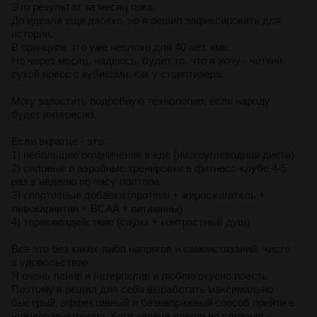
Это результат за месяц пока.
До идеала еще далеко, но я решил зафиксировать для
истории.
В принципе это уже неплохо для 40 лет, кмк.
Но через месяц, надеюсь, будет то, что я хочу - четкий
сухой пресс с кубиками, как у стриптизера.
Могу запостить подробную технологию, если народу
будет интересно.
Если вкратце - это:
1) небольшие ограничения в еде (низкоуглеводная диета)
2) силовые и аэробные тренировки в фитнесс-клубе 4-5
раз в неделю по часу-полтора.
3) спортивные добавки (протеин + жиросжигатель +
левокарнитин + BCAA + витамины)
4) термовоздействие (сауна + контрастный душ)
Все это без каких-либо напрягов и самоистязаний, чисто
в удовольствие.
Я очень ленив и нетерпелив и люблю вкусно поесть.
Поэтому я решил для себя выработать максимально
быстрый, эффективный и безнапряжный способ прийти в
нужную мне форму. Хотя задача довольно сложная -