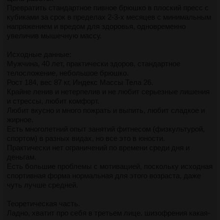
Превратить стандартное пивное брюшко в плоский пресс с
кубиками за срок в пределах 2-3-х месяцев с минимальным
напряжением и вредом для здоровья, одновременно
увеличив мышечную массу.
Исходные данные:
Мужчина, 40 лет, практически здоров, стандартное
телосложение, небольшое брюшко.
Рост 184, вес 87 кг, Индекс Массы Тела 26.
Крайне ленив и нетерпелив и не любит серьезные лишения
и стрессы, любит комфорт.
Любит вкусно и много пожрать и выпить, любит сладкое и
жирное.
Есть многолетний опыт занятий фитнесом (физкультурой,
спортом) в разных видах, но все это в юности.
Практически нет ограничений по времени среди дня и
деньгам.
Есть большие проблемы с мотивацией, поскольку исходная
спортивная форма нормальная для этого возраста, даже
чуть лучше средней.
Теоретическая часть.
Ладно, хватит про себя в третьем лице, шизофрения какая-