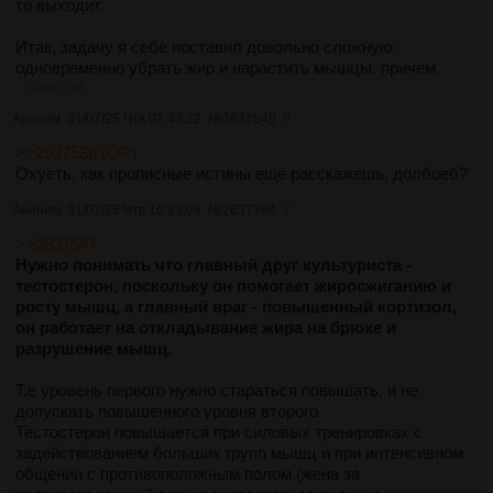
то выходит.
Итак, задачу я себе поставил довольно сложную -
одновременно убрать жир и нарастить мышцы, причем
быстро.
>>2637764
Лето ведь на носу.
Аноним
31/07/25 Чтв 02:43:22
№
2637549
6
По отдельности все это легко.
>>2637536 (OP)
Охуеть, как прописные истины ещё расскажешь, долбоеб?
Легко быстро нарастить мышцы: просто ешь сколько
Аноним
31/07/25 Чтв 16:23:09
№
2637764
7
влезет и качайся.
Банки вырастут, но они обязательно заплывут жиром. Про
>>2637547
кубики можно сразу забыть.
Нужно понимать что главный друг культуриста -
тестостерон, поскольку он помогает жиросжиганию и
росту мышц, а главный враг - повышенный кортизол,
Легко быстро убрать жир: ешь как можно меньше и бегай.
он работает на откладывание жира на брюхе и
Высохнешь, как узник Бухенвальда, каждую мыщцу будет
разрушение мышц.
видно. Из тех, что останутся. А останется мало.
Т.е уровень первого нужно стараться повышать, и не
допускать повышенного уровня второго.
Все потому что организм при недостатке калорий любит
Тестостерон повышается при силовых тренировках с
использовать белки в мышцах как источник энергии.
задействованием больших групп мышц и при интенсивном
Это называется катаболизм.
общении с противоположным полом (жена за
Еще можно сначала нарастить большие мышцы, а потом