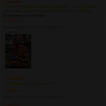
>>2664899
>Профспортиков некорректно приводить - у них ебейший
отсев идет. Наверх всплывают физически одаренные.
В обычную секцию зайди.
>>2665007
Аноним
10/10/25 Птн 13:51:12
№
2664987
26
452Кб, 478x632
>>2664899
>Примеры с фото, пожалуйста.
>>2664995
Аноним
10/10/25 Птн 14:11:57
№
2664995
27
>>2664987