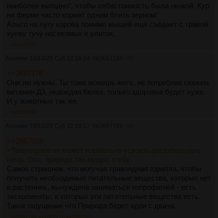
наиболее выгодно", чтобы себестоимость была низкой. Кур
на ферме часто кормят одним блять зерном!
Альсо на лугу корова помимо мышей ещё съедает с травой
хуеву тучу насекомых и улиток.
>>2667217
Аноним
18/10/25 Суб 12:18:14
№
2667185
45
>>2667176
Они им нужны. Ты тоже можешь жить, не потребляя скажем
витамин Д3, недоедая белка, только здоровье будет хуже.
И у животных так же.
>>2667216
Аноним
18/10/25 Суб 12:18:17
№
2667186
46
>>2667019
>Травоядное не может нормально усвоить растительную
пищу. Ооо, природа так мудра, я ебу.
Самое страшное, что могучая травоядная горилла, чтобы
получить необходимые питательные вещества, которых нет
в растениях, вынуждена заниматься копрофагией - есть
экскременты, в которых эти питательные вещества есть.
Такое ощущение что Природа берет идеи с двача.
>>2667190
>>2667216
>>2667221