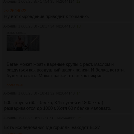
Аноним
17/08/25 Вск 17:54:35
№
2644114
12
>>2644023
Ну вот сыроедение приводит к тощанию.
Аноним
17/08/25 Вск 18:17:34
№
2644133
13
252Кб, 634x319
Веган может жрать варёные крупы с раст. маслом и
раздуться как воздушный шарик на изи. И белка, кстати,
будет хватать. Может раскачаться как пикрил.
>>2667018
Аноним
17/08/25 Вск 18:41:32
№
2644143
14
500 г крупы (60 г. белка, 375 г углей и 1800 ккал)
развариваются до 1000 г. Хотя 60 г белка маловато.
Аноним
19/08/25 Втр 17:31:31
№
2644886
15
Есть исследования где гориллы находят Б12?