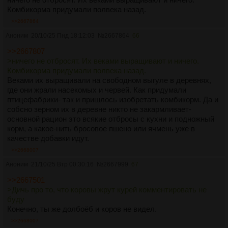
Комбикорма придумали полвека назад.
>>2667864
Аноним
20/10/25 Пнд 18:12:03
№
2667864
66
>>2667807
>ничего не отбросят. Их веками выращивают и ничего.
Комбикорма придумали полвека назад.
Веками их выращивали на свободном выгуле в деревнях,
где они жрали насекомых и червей. Как придумали
птицефабрики- так и пришлось изобретать комбикорм. Да и
собсно зерном их в деревне никто не закармливает-
основной рацион это всякие отбросы с кухни и подножный
корм, а какое-нить бросовое пшено или ячмень уже в
качестве добавки идут.
>>2668007
Аноним
21/10/25 Втр 00:30:16
№
2667999
67
>>2667501
>Дичь про то, что коровы жрут курей комментировать не
буду
Конечно, ты же долбоёб и коров не видел.
>>2668007