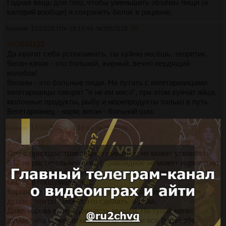
Годная вещь для того, чтобы уменьшить объёмы пищи (и
калорий вообще) и сохранить белок в рационе.
Аноним
17/10/25 Птн 19:13:44
№
2667018
35
>>2644133
Да хватит себя успокаивать, ты хуйню несёшь, теоретик.
Веган-качок - это больной, жирный, вечно пердящий
колобок!
Веганы - это больные люди. Не путать с вегетарианцами:
вегетарианцы говорят "я не ем мясо", при этом хуячат яйца,
молочные продукты, рыбу и морепродукты только в путь.
Вегетарианец - норм; веган - больной шиз.
Аноним
17/10/25 Птн 19:18:04
№
2667019
36
>>2644887
Ору с природы: травоядное животное не может усваивать
В12 из растительной пищи! Травоядное не может нормально
усвоить растительную пищу. Ооо, природа так мудра, я ебу.
Она все продумала, ага.
Корова не может нормально усвоить растение, человек
думает что он сможет это сделать, о дааа.
Даже корова вынуждена есть мышей. Но тупой веган
думает что может отказаться от мяса и все будет збс.