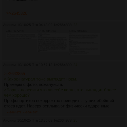
>>2645326
Аноним
10/10/25 Птн 04:43:02
№
2664838
23
41Кб, 947x200
191Кб, 941x567
173Кб, 943x662
Аноним
10/10/25 Птн 10:57:13
№
2664899
24
>>2643855
>Качок-натурал тоже выглядит норм.
Примеры с фото, пожалуйста.
>Борцы-классики что ли себе колят, что выглядят более
чем хорошо?
Профспортиков некорректно приводить - у них ебейший
отсев идет. Наверх всплывают физически одаренные.
>>2664978
>>2664987
Аноним
10/10/25 Птн 13:36:09
№
2664978
25