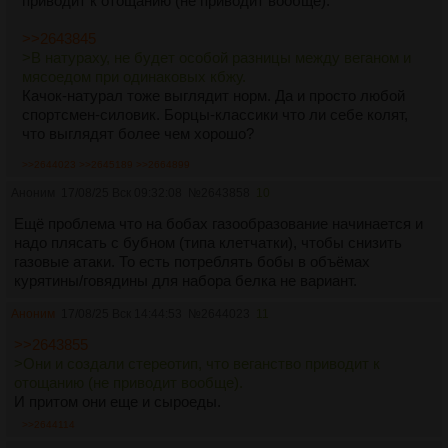
приводит к отощанию (не приводит вообще).
>>2643845
>В натураху, не будет особой разницы между веганом и
мясоедом при одинаковых кбжу.
Качок-натурал тоже выглядит норм. Да и просто любой
спортсмен-силовик. Борцы-классики что ли себе колят,
что выглядят более чем хорошо?
>>2644023
>>2645189
>>2664899
Аноним
17/08/25 Вск 09:32:08
№
2643858
10
Ещё проблема что на бобах газообразование начинается и
надо плясать с бубном (типа клетчатки), чтобы снизить
газовые атаки. То есть потреблять бобы в объёмах
курятины/говядины для набора белка не вариант.
Аноним
17/08/25 Вск 14:44:53
№
2644023
11
>>2643855
>Они и создали стереотип, что веганство приводит к
отощанию (не приводит вообще).
И притом они еще и сыроеды.
>>2644114