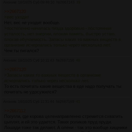
Аноним
18/10/25 Суб 09:46:10
№
2667143
39
>>2667120
>вес уходит
Нет, вес не уходит вообще.
>постепенно началась пизда здоровью - постоянная
усталость, нет энергии, плохая память, быстро устаю,
плохая обучаемость. Запасы каких то важных веществ в
организме исчерпались только через несколько лет.
Чем ты питался?
Аноним
18/10/25 Суб 10:11:43
№
2667150
40
>>2667120
>Запасы каких то важных веществ в организме
исчерпались только через несколько лет.
То есть почитать какие вещества в еде надо получать ты
почитать не удосужился?
Аноним
18/10/25 Суб 11:31:44
№
2667169
41
>>2667112
Погугли, где корова целенаправленно стремится схватить
цыплят, и ей это удается. Таких роликов пруд пруди.
Лошади тоже так делают. А олени - так это вообще хищники