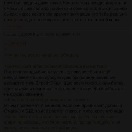
простые люди и даже качки. Качок веган никогда нажрать не
сможет, я сам пытался сидеть на соевых изолятах и соевых
сырах, через некоторое время понимаешь что тебе реально
проще голодать и не жрать, чем жрать этот свиной корм.
>>2666214
Аноним
14/10/25 Втр 21:20:48
№
2666214
34
>>2666180
>
>Ну они не все изначально ебнутые,
>сейчас идет агрессивная пропаганда веганства и
Пик пропаганды был в нулевые, пока все были ещё
непуганные + были субкультуры пропагандировавшие
веганство типа СтрейтЭйдж. Щас всем похер, люди более
адекватные и понимают, что главное это учёба и работа, а
не самовыражение.
> Качок веган никогда нажрать не сможет,
В чём проблема? У веганов, если они принимают добавки
Омега-3 и Б12, то всё растёт. И жир, и мясо, кому что надо.
>на соевых изолятах и соевых сырах, через некоторое
время понимаешь что тебе реально проще голодать и не
жрать, чем жрать этот свиной корм.