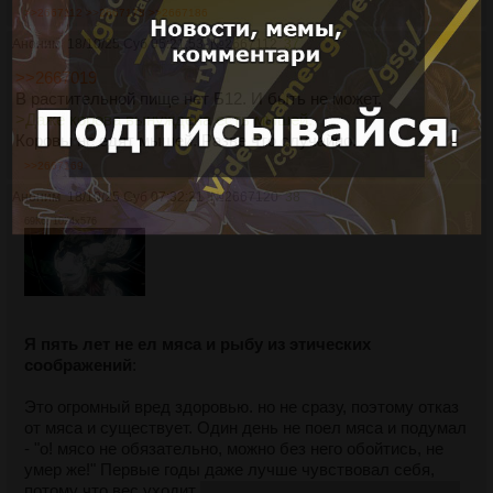
>>2667112
>>2667178
>>2667186
Аноним
18/10/25 Суб 05:21:53
№
2667112
37
>>2667019
В растительной пище нет Б12. И быть не может.
>Даже корова вынуждена есть мышей.
Коровы не едят мышей. Разве что случайно.
>>2667169
Аноним
18/10/25 Суб 07:32:21
№
2667120
38
69Кб, 1024x576
Я пять лет не ел мяса и рыбу из этических
соображений
:
Это огромный вред здоровью. но не сразу, поэтому отказ
от мяса и существует. Один день не поел мяса и подумал
- "о! мясо не обязательно, можно без него обойтись, не
умер же!" Первые годы даже лучше чувствовал себя,
потому что вес уходит
и вообще всё из организма уходит
.