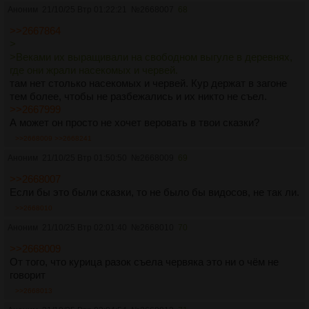
Аноним
21/10/25 Втр 01:22:21
№
2668007
68
>>2667864
>
>Веками их выращивали на свободном выгуле в деревнях,
где они жрали насекомых и червей.
там нет столько насекомых и червей. Кур держат в загоне
тем более, чтобы не разбежались и их никто не съел.
>>2667999
А может он просто не хочет веровать в твои сказки?
>>2668009
>>2668241
Аноним
21/10/25 Втр 01:50:50
№
2668009
69
>>2668007
Если бы это были сказки, то не было бы видосов, не так ли.
>>2668010
Аноним
21/10/25 Втр 02:01:40
№
2668010
70
>>2668009
От того, что курица разок съела червяка это ни о чём не
говорит
>>2668013