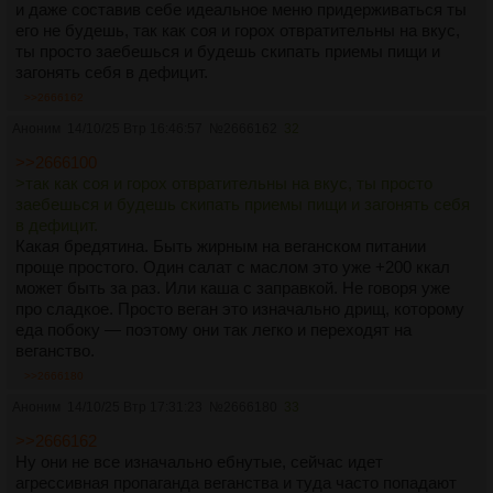
и даже составив себе идеальное меню придерживаться ты
его не будешь, так как соя и горох отвратительны на вкус,
ты просто заебешься и будешь скипать приемы пищи и
загонять себя в дефицит.
>>2666162
Аноним
14/10/25 Втр 16:46:57
№
2666162
32
>>2666100
>так как соя и горох отвратительны на вкус, ты просто
заебешься и будешь скипать приемы пищи и загонять себя
в дефицит.
Какая бредятина. Быть жирным на веганском питании
проще простого. Один салат с маслом это уже +200 ккал
может быть за раз. Или каша с заправкой. Не говоря уже
про сладкое. Просто веган это изначально дрищ, которому
еда побоку — поэтому они так легко и переходят на
веганство.
>>2666180
Аноним
14/10/25 Втр 17:31:23
№
2666180
33
>>2666162
Ну они не все изначально ебнутые, сейчас идет
агрессивная пропаганда веганства и туда часто попадают