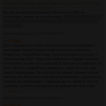
спортсмен-силовик. Борцы-классики что ли себе колят, что
выглядят более чем хорошо?
Да, все вышеперечисленные абсолютно 100% не
используют допинг ни в каком виде.
Ебать ты дурачок, тебе
лет двенадцать? Или ты просто к спорту имеешь нулевое
отношение?
Аноним
20/08/25 Срд 11:15:48
№
2645196
20
>>2644886
B12 содержится в почве. Соответственно он попадает с
частицами почвы в воду и в растительные культуры.
Животные, потребляют воду и растительные культуры, с
чем получают B12. Когда этих животных съедает человек,
он получает из них этот самый B12. Вот как это работает. То
есть, B12 не содержится в животных самих по себе, они
просто посредники. Так что все эти грудки куриные или че
там еще вы покупаете в магазине из животных, выросших в
клетках на комбикорме с гормоном роста, никакого B12 не
содержат, если его специально не добавляют в их корм.
>>2645326
Аноним
20/08/25 Срд 13:14:51
№
2645326
21
>>2645196