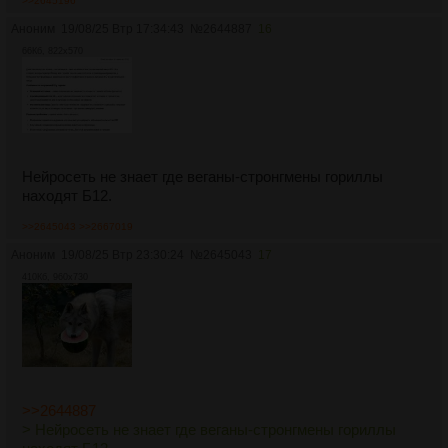
>>2645196
Аноним
19/08/25 Втр 17:34:43
№
2644887
16
66Кб, 822x570
Нейросеть не знает где веганы-стронгмены гориллы
находят Б12.
>>2645043
>>2667019
Аноним
19/08/25 Втр 23:30:24
№
2645043
17
410Кб, 960x730
>>2644887
> Нейросеть не знает где веганы-стронгмены гориллы