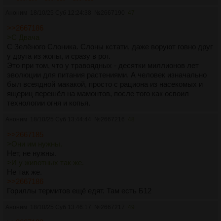
Аноним
18/10/25 Суб 12:24:38
№
2667190
47
>>2667186
>С Двача
С Зелёного Слоника. Слоны кстати, даже воруют говно друг
у друга из жопы, и сразу в рот.
Это при том, что у травоядных - десятки миллионов лет
эволюции для питания растениями. А человек изначально
был всеядной макакой, просто с рациона из насекомых и
ящериц перешёл на мамонтов, после того как освоил
технологии огня и копья.
Аноним
18/10/25 Суб 13:44:44
№
2667216
48
>>2667185
>Они им нужны.
Нет, не нужны.
>И у животных так же.
Не так же.
>>2667186
Гориллы термитов ещё едят. Там есть Б12
Аноним
18/10/25 Суб 13:46:17
№
2667217
49