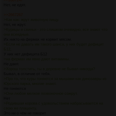
Нет, не едят.
>>2667267
>Как как: жрут животную пищу.
Нет, не жрут.
>Курицы и свиньи - это слишком очевидно, все знают что
они всеядные.
Их никто на фермах не кормит мясом.
>Если не давать им такого шанса, у них будет дефицит
Б12,
У них нет дефицита Б12
>на фермах им явно дают витамины.
Не дают.
>Хорош толстить, ты в деревне не бывал никогда?
Бывал, в отличие от тебя.
>Про то, что куры гоняются за мышами как динозавры из
Юрского парка, многие знают.
Не гоняются
>Они любое мелкое позвоночное сожрут.
Нет
>Родившая корова с удовольствием набрасывается на
свою же плаценту,
Это ни о чём не говорит