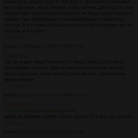
Какие есть. Вырос и до 17 лет жил в литералли в зоопарке-
куры, кролики, овцы, коровы, куры, свиньи. Дичь про то, что
коровы жрут курей комментировать не буду, такого не было-
коровы таки травоядные и основной рацион трава/сено/
солома. А вот куры и свиньи таки реально всеядные- им чё
ни кинь, всё сожрут.
>>2667999
Аноним
19/10/25 Вск 23:00:03
№
2667635
60
>>2667356
Так бы и дал леща толстяку (то бишь тебе): кур в чисто
травоядных записал. Или ты реально толстишь, или ты
просто дурачок. Хотя чего ждать от вегана, это слишком
предсказуемо.
>>2667652
Аноним
20/10/25 Пнд 00:02:58
№
2667652
61
>>2667635
>кур в чисто травоядных записал.
курей на фермах кормят только зерном. И всё у них хватает.
>>2667711
Аноним
20/10/25 Пнд 10:53:48
№
2667711
62