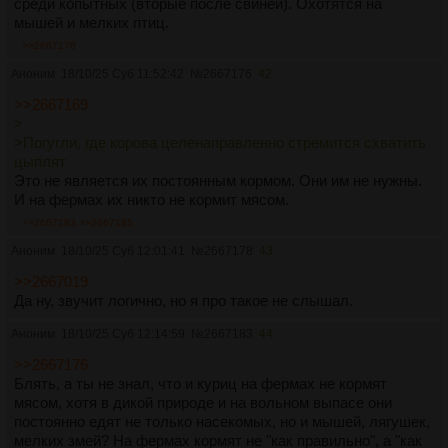
среди копытных (вторые после свиней). Охотятся на
мышей и мелких птиц.
>>2667176
Аноним
18/10/25 Суб 11:52:42
№
2667176
42
>>2667169
>
>Погугли, где корова целенаправленно стремится схватить
цыплят
Это не является их постоянным кормом. Они им не нужны.
И на фермах их никто не кормит мясом.
>>2667183
>>2667185
Аноним
18/10/25 Суб 12:01:41
№
2667178
43
>>2667019
Да ну, звучит логично, но я про такое не слышал.
Аноним
18/10/25 Суб 12:14:59
№
2667183
44
>>2667176
Блять, а ты не знал, что и куриц на фермах не кормят
мясом, хотя в дикой природе и на вольном выпасе они
постоянно едят не только насекомых, но и мышей, лягушек,
мелких змей? На фермах кормят не "как правильно", а "как