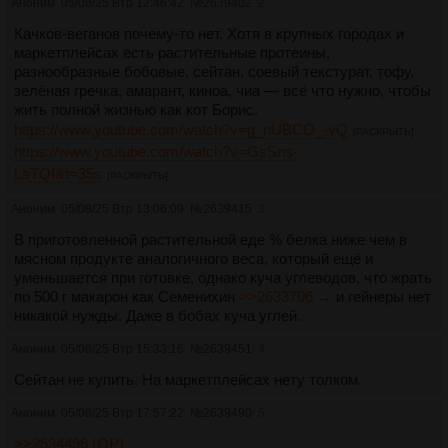
Аноним
05/08/25 Втр 12:46:42
№
2639402
2
Качков-веганов почему-то нет. Хотя в крупных городах и
маркетплейсах есть растительные протеины,
разнообразные бобовые, сейтан, соевый текстурат, тофу,
зелёная гречка, амарант, киноа, чиа — всё что нужно, чтобы
жить полной жизнью как кот Борис.
https://www.youtube.com/watch?v=g_nUBCO_-vQ
[РАСКРЫТЬ]
https://www.youtube.com/watch?v=GsSns-
LsTQI&t=35s
[РАСКРЫТЬ]
Аноним
05/08/25 Втр 13:06:09
№
2639415
3
В приготовленной растительной еде % белка ниже чем в
мясном продукте аналогичного веса, который ещё и
уменьшается при готовке, однако куча углеводов, что жрать
по 500 г макарон как Семенихин
>>2633706 →
и гейнеры нет
никакой нужды. Даже в бобах куча углей.
Аноним
05/08/25 Втр 15:33:16
№
2639451
4
Сейтан не купить. На маркетплейсах нету толком.
Аноним
05/08/25 Втр 17:57:22
№
2639490
5
>>2534496 (OP)