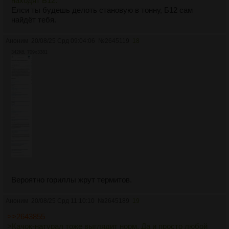
находят Б12.
Елси ты будешь делоть становую в тонну, Б12 сам
найдёт тебя.
Аноним
20/08/25 Срд 09:04:06
№
2645119
18
342Кб, 709x3381
Вероятно гориллы жрут термитов.
Аноним
20/08/25 Срд 11:10:10
№
2645189
19
>>2643855
>Качок-натурал тоже выглядит норм. Да и просто любой