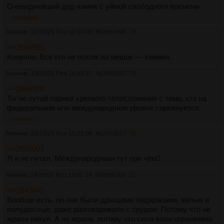
Очевиднейший дед-химик с уймой свободного времени
>>2664996
Аноним
10/10/25 Птн 14:14:08
№
2664996
28
>>2664995
Конечно. Все кто не похож на мешок — химики.
Аноним
10/10/25 Птн 14:48:37
№
2665007
29
>>2664978
Ты не путай парней крепкого телосложения с теми, кто на
федеральном или международном уровне соревнуется.
>>2665027
Аноним
10/10/25 Птн 15:22:06
№
2665027
30
>>2665007
Я и не путал. Международники тут при чём?
Аноним
14/10/25 Втр 13:02:19
№
2666100
31
>>2643845
Вообще есть, но они были дрыщами пидарасами, вялые и
полудохлые, даже разговаривали с трудом. Потому что не
жрали нихуя. А не жрали, потому что сила воли ограничена