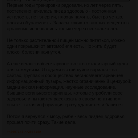
Первые годы тренировки радовали, но лет через пять,
постепенно началась пизда здоровью - постоянная
усталость, нет энергии, плохая память, быстро устаю,
плохая обучаемость. Запасы каких то важных веществ в
организме исчерпались только через несколько лет.
Не только растительной пищей можно питаться, можно
одни покрышки от автомобиля есть. Но жить будет
плохо, болезни начнутся.
А еще веганство/вегетарианство это тоталитарный культ
аля коммунизм. Я годами в этой хуйне варился - на
сайтах, группах и сообществах веганов/вегетарианцев
информационный пузырь, жестко ограниченный цензурой:
медицинская информация, научные исследование,
бывшие веганы/вегетарианцы, которые угробили своё
здоровье и пытаются рассказать о своем негативном
опыте - такая информация сразу удаляется и банится.
Потом я вернулся к мясу, рыбе - весь пиздец здоровья
прошел почти сразу. Такие дела.
>>2667143
>>2667150