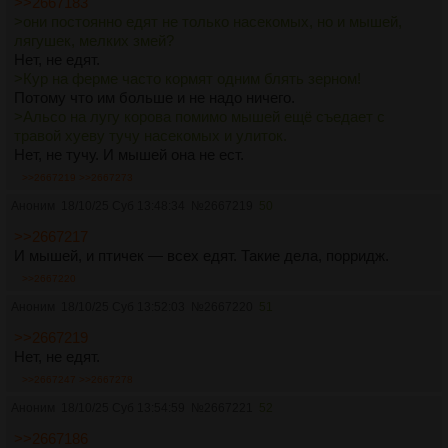
>>2667183
>они постоянно едят не только насекомых, но и мышей,
лягушек, мелких змей?
Нет, не едят.
>Кур на ферме часто кормят одним блять зерном!
Потому что им больше и не надо ничего.
>Альсо на лугу корова помимо мышей ещё съедает с
травой хуеву тучу насекомых и улиток.
Нет, не тучу. И мышей она не ест.
>>2667219
>>2667273
Аноним
18/10/25 Суб 13:48:34
№
2667219
50
>>2667217
И мышей, и птичек — всех едят. Такие дела, порридж.
>>2667220
Аноним
18/10/25 Суб 13:52:03
№
2667220
51
>>2667219
Нет, не едят.
>>2667247
>>2667278
Аноним
18/10/25 Суб 13:54:59
№
2667221
52
>>2667186