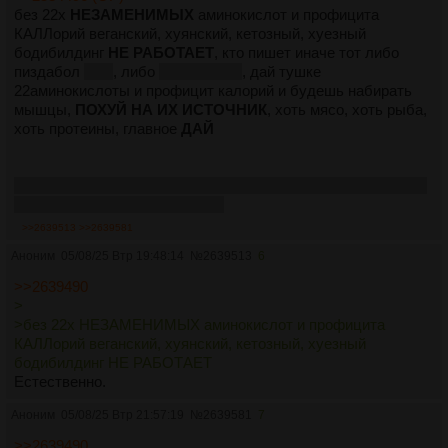
без 22х
НЕЗАМЕНИМЫХ
аминокислот и профицита
КАЛЛорий веганский, хуянский, кетозный, хуезный
бодибилдинг
НЕ РАБОТАЕТ
, кто пишет иначе тот либо
пиздабол
98%
, либо
ПИЗДАБОЛ
, дай тушке
22аминокислоты и профицит калорий и будешь набирать
мышцы,
ПОХУЙ НА ИХ ИСТОЧНИК
, хоть мясо, хоть рыба,
хоть протеины, главное
ДАЙ
заебали дауны, ищущие волшебные таблетки, не умеющие
ни жрать, ни спать, ни тренить
>>2639513
>>2639581
Аноним
05/08/25 Втр 19:48:14
№
2639513
6
>>2639490
>
>без 22х НЕЗАМЕНИМЫХ аминокислот и профицита
КАЛЛорий веганский, хуянский, кетозный, хуезный
бодибилдинг НЕ РАБОТАЕТ
Естественно.
Аноним
05/08/25 Втр 21:57:19
№
2639581
7
>>2639490