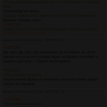
>Скоту необходимо давать мясную, костную или рыбную
муку,
Это вообще не нужно.
>Среди позвоночных практически нет 100% травоядных,
Коровы, лошади, куры.
>>2667278
>Едят. Вырос в селе, копал дождевых червей цыплятам,
ракушки в речке собирал, их там у нас пиздец дохуя было,
>>2667429
>>2667501
>>2667635
потом молотком колол и тем же цыплятам. Взрослые куры
Аноним
19/10/25 Вск 08:49:21
№
2667429
58
уже сами там чё-то копают и ловят.
Охуительные истории
>>2667356
Да, едят. Да, жрут. Да, на фермах их не кормят, но, если
корова или коза или лошадь видит на ферме цыплёнка в
радиусе доступа — сожрёт его в момент.
>Не дают.
>Это вообще не нужно.
Охуительные фразы от человека, который корову видел
только на картинке.
Аноним
19/10/25 Вск 15:16:56
№
2667501
59
>>2667356
>Охуительные истории