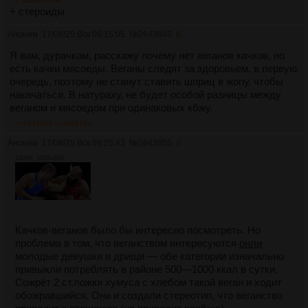
+ стероиды
Аноним
17/08/25 Вск 09:15:05
№
2643845
8
Я вам, дурачкам, расскажу почему нет веганов качков, но
есть качки мясоеды. Веганы следят за здоровьем, в первую
очередь, поэтому не станут ставить шприц в жопу, чтобы
накачаться. В натураху, не будет особой разницы между
веганом и мясоедом при одинаковых кбжу.
>>2643855
>>2666100
Аноним
17/08/25 Вск 09:25:43
№
2643855
9
146Кб, 1200x600
Качков-веганов было бы интересно посмотреть. Но
проблема в том, что веганством интересуются
онли
молодые девушки и дрищи — обе категории изначально
привыкли потреблять в районе 500—1000 ккал в сутки.
Сожрёт 2 ст.ложки хумуса с хлебом такой веган и ходит
обожравшийся. Они и создали стереотип, что веганство