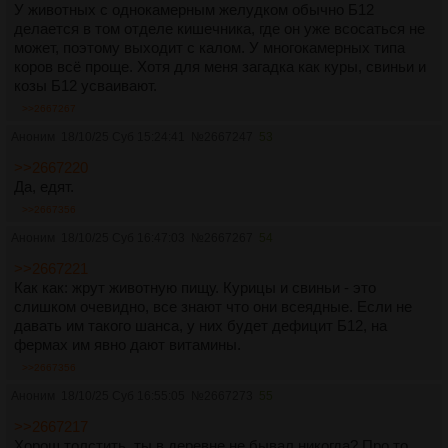
У животных с однокамерным желудком обычно Б12
делается в том отделе кишечника, где он уже всосаться не
может, поэтому выходит с калом. У многокамерных типа
коров всё проще. Хотя для меня загадка как куры, свиньи и
козы Б12 усваивают.
>>2667267
Аноним
18/10/25 Суб 15:24:41
№
2667247
53
>>2667220
Да, едят.
>>2667356
Аноним
18/10/25 Суб 16:47:03
№
2667267
54
>>2667221
Как как: жрут животную пищу. Курицы и свиньи - это
слишком очевидно, все знают что они всеядные. Если не
давать им такого шанса, у них будет дефицит Б12, на
фермах им явно дают витамины.
>>2667356
Аноним
18/10/25 Суб 16:55:05
№
2667273
55
>>2667217
Хорош толстить, ты в деревне не бывал никогда? Про то,