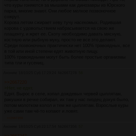
что куры гоняются за мышами как динозавры из Юрского
парка, многие знают. Они любое мелкое позвоночное
сожрут.
Корова летом сжирает хеву тучу насекомых. Родившая
корова с удовольствием набрасывается на свою же
плаценту, и жрет ее. Скоту необходимо давать мясную,
костную или рыбную муку, просто не все это делают.
Среди позвоночных практически нет 100% травоядных, все
в той или иной степени едят животную пищу.
100% травоядными могут быть более простые организмы
типа тли и гусениц.
Аноним
18/10/25 Суб 17:29:24
№
2667278
56
>>2667220
>Нет, не едят.
Едят. Вырос в селе, копал дождевых червей цыплятам,
ракушки в речке собирал, их там у нас пиздец дохуя было,
потом молотком колол и тем же цыплятам. Взрослые куры
уже сами там чё-то копают и ловят.
>>2667356
Аноним
18/10/25 Суб 22:17:54
№
2667356
57
>>2667247