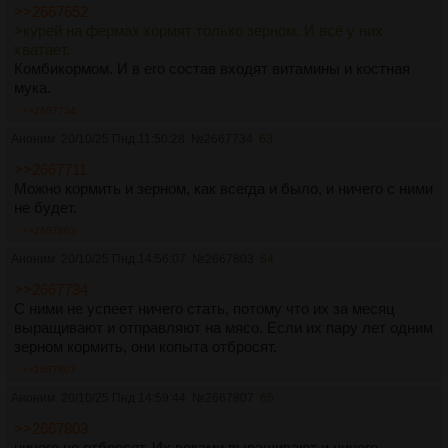
>>2667652
>курей на фермах кормят только зерном. И всё у них
хватает.
Комбикормом. И в его состав входят витамины и костная
мука.
>>2667734
Аноним
20/10/25 Пнд 11:50:28
№
2667734
63
>>2667711
Можно кормить и зерном, как всегда и было, и ничего с ними
не будет.
>>2667803
Аноним
20/10/25 Пнд 14:56:07
№
2667803
64
>>2667734
С ними не успеет ничего стать, потому что их за месяц
выращивают и отправляют на мясо. Если их пару лет одним
зерном кормить, они копыта отбросят.
>>2667807
Аноним
20/10/25 Пнд 14:59:44
№
2667807
65
>>2667803
ничего не отбросят. Их веками выращивают и ничего.