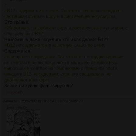
>
>B12 содержится в почве. Соответственно он попадает с
частицами почвы в воду и в растительные культуры.
Это враньё.
>Животные, потребляют воду и растительные культуры, с
чем получают B12.
Не можешь даже погуглить кто и как делает Б12?
>B12 не содержится в животных самих по себе,
Содержится
>они просто посредники. Так что все эти грудки куриные
или че там еще вы покупаете в магазине из животных,
выросших в клетках на комбикорме с гормоном роста,
никакого B12 не содержат, если его специально не
добавляют в их корм.
Зачем ты хуйню фантазируешь?
>>2645485
Аноним
20/08/25 Срд 19:27:42
№
2645485
22
108Кб, 490x400