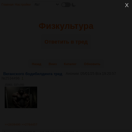
Главная
Настройки
Физкультура
Ответить в тред
Назад
Вниз
Каталог
Обновить
Веганского бодибилдинга тред
Аноним
05/01/25 Вск 19:20:57
№
2534496
1
358Кб, 537x360
>>2639490
>>2764457