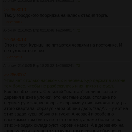
Аноним
21/10/25 Втр 02:04:54
№
2668013
71
>>2668010
Так, у городского порриджа началась стадия торга.
>>2668017
Аноним
21/10/25 Втр 02:18:48
№
2668017
72
>>2668013
Это не торг. Курицы не питаются червями на постоянке. И
не нуждаются в них
>>2668247
Аноним
21/10/25 Втр 18:25:32
№
2668241
73
>>2668007
>там нет столько насекомых и червей. Кур держат в загоне
тем более, чтобы не разбежались и их никто не съел.
Как бы объяснить. Сельский "квартал", если не совсем
деревня в джве улочки, это частные дома, стоящие по
периметру и задние дворы с сараями у них выходят внутрь
этого квартала, образуя кагбэ общий двор, "задА". Ну вот на
этих задах куры обычно и тусят. А червей и особенно
насекомых там блять не то что дохуя, а даже больше- на
этих же задах складируют коровий навоз. А в деревнях на
джве улочки, там не то что куры, там и свиньи обычно на