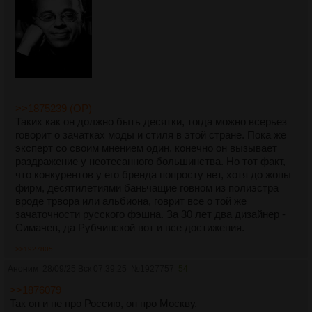
>>1875239 (OP)
Таких как он должно быть десятки, тогда можно всерьез
говорит о зачатках моды и стиля в этой стране. Пока же
эксперт со своим мнением один, конечно он вызывает
раздражение у неотесанного большинства. Но тот факт,
что конкурентов у его бренда попросту нет, хотя до жопы
фирм, десятилетиями баньчащие говном из полиэстра
вроде трвора или альбиона, говрит все о той же
зачаточности русского фэшна. За 30 лет два дизайнер -
Симачев, да Рубчинской вот и все достижения.
>>1927805
Аноним
28/09/25 Вск 07:39:25
№
1927757
54
>>1876079
Так он и не про Россию, он про Москву.