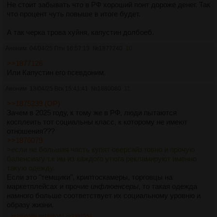
Не стоит забывать что в РФ хороший понт дороже денег. Так
что процент чуть повыше в итоге будет.
А так черка трова хуйня, капустин долбоеб.
Аноним
04/04/25 Птн 16:57:13
№
1877240
10
>>1877126
Или Капустин его псевдоним.
Аноним
13/04/25 Вск 15:41:41
№
1880080
11
>>1875239 (OP)
Зачем в 2025 году, к тому же в РФ, люди пытаются
косплеить тот социальны класс, к которому не имеют
отношения???
>>1876079
>если не большая часть купят оверсайз говно и прочую
баленсиагу т.к им из каждого утюга рекламируют именно
такую одежду.
Если это "темщики", криптоскамеры, торговцы на
маркетплейсах и прочие
инфлюенсеры
, то такая одежда
намного больше соответствует их социальному уровню и
образу жизни.
>>1896569
>>1896581
>>1991553