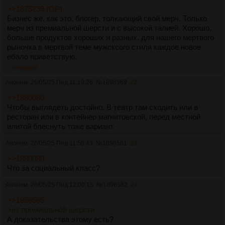
>>1875239 (OP)
Бизнес же, как это, блогер, толкающий свой мерч. Только
мерч из премиальной шерсти и с высокой талией. Хорошо,
больше продуктов хороших и разных, для нашего мертвого
рыночка в мертвой теме мужсксого стиля каждое новое
ебало приветствую.
>>1896582
Аноним
26/05/25 Пнд 11:19:26
№
1896569
22
>>1880080
Чтобы выглядеть достойно. В театр там сходить или в
ресторан или в контейнер магнитовской, перед местной
илитой блеснуть тоже вариант.
Аноним
26/05/25 Пнд 11:58:43
№
1896581
23
>>1880080
Что за социальный класс?
Аноним
26/05/25 Пнд 12:00:15
№
1896582
24
>>1896565
>из премиальной шерсти
А доказательства этому есть?