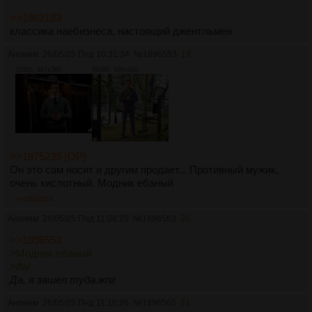
>>1882183
классика наебизнеса, настоящий джентльмен
Аноним
26/05/25 Пнд 10:31:34
№
1896553
19
293Кб, 467x360
393Кб, 408x360
>>1875239 (OP)
Он это сам носит и другим продает... Противный мужик,
очень кислотный. Модник ебаный
>>1896563
Аноним
26/05/25 Пнд 11:08:20
№
1896563
20
>>1896553
>Модник ебаный
>/fa/
Да, я зашел туда.жпг
Аноним
26/05/25 Пнд 11:10:26
№
1896565
21