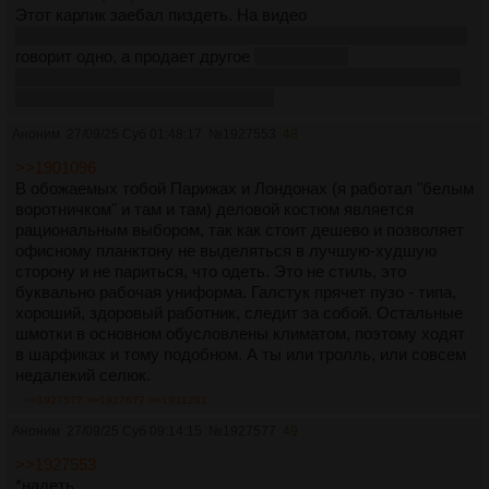
Этот карлик заебал пиздеть. На видео
https://youtu.be/5hWZUTulf3I?si=HLmS7I6ozhJtOrps
[РАСКРЫТЬ]
говорит одно, а продает другое
https://cerca-
trova.ru/tshirts_and_polo/tproduct/1021099351-740164992072-
futbolka-s-kruglim-virezom-hts-0022
Аноним
27/09/25 Суб 01:48:17
№
1927553
48
>>1901096
В обожаемых тобой Парижах и Лондонах (я работал "белым
воротничком" и там и там) деловой костюм является
рациональным выбором, так как стоит дешево и позволяет
офисному планктону не выделяться в лучшую-худшую
сторону и не париться, что одеть. Это не стиль, это
буквально рабочая униформа. Галстук прячет пузо - типа,
хороший, здоровый работник, следит за собой. Остальные
шмотки в основном обусловлены климатом, поэтому ходят
в шарфиках и тому подобном. А ты или тролль, или совсем
недалекий селюк.
>>1927577
>>1927677
>>1931282
Аноним
27/09/25 Суб 09:14:15
№
1927577
49
>>1927553
*надеть