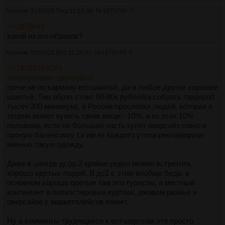
Аноним
31/03/25 Пнд 11:15:08
№
1875798
5
>>1875643
какой из его образов?
Аноним
01/04/25 Втр 11:26:01
№
1876079
6
>>1875239 (OP)
>переучивает гречневых
грече не по карману его шмотьё, да и любое другое хорошее
шмотьё. Там образ стоит 60-80к рублей(а собрать гардероб
тысяч 300 минимум), в России прослойка людей, которая в
теории может купить такие вещи - 10%, а из этих 10%
половина, если не большая часть купят оверсайз говно и
прочую баленсиагу т.к им из каждого утюга рекламируют
именно такую одежду.
Даже в центре дс/дс2 крайне редко можно встретить
хорошо одетых людей. В дс2 с этим вообще беда, в
основном хорошо одетые там это туристы, а местный
контингент в полиэстеровых куртках, ржавом рванье и
оверсайзе с маркетплейсов гоняет.
Ну а комменты трудящихся к его шортсам это просто