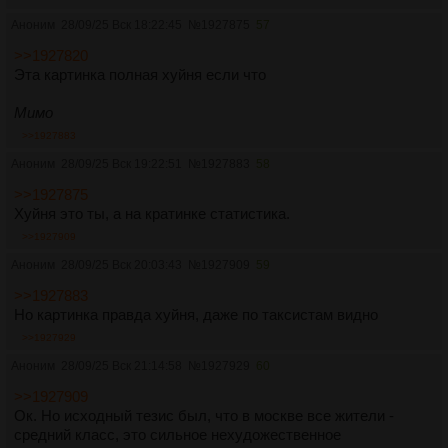
Аноним
28/09/25 Вск 18:22:45
№
1927875
57
>>1927820
Эта картинка полная хуйня если что
Мимо
>>1927883
Аноним
28/09/25 Вск 19:22:51
№
1927883
58
>>1927875
Хуйня это ты, а на кратинке статистика.
>>1927909
Аноним
28/09/25 Вск 20:03:43
№
1927909
59
>>1927883
Но картинка правда хуйня, даже по таксистам видно
>>1927929
Аноним
28/09/25 Вск 21:14:58
№
1927929
60
>>1927909
Ок. Но исходный тезис был, что в москве все жители -
средний класс, это сильное нехудожественное