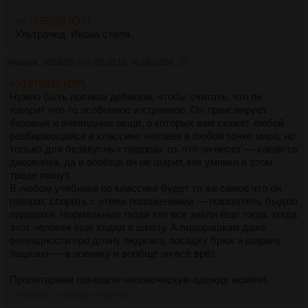
>>1875239 (OP)
Ультрачед. Икона стиля.
Аноним
06/06/25 Птн 09:08:16
№
1901096
29
>>1875239 (OP)
Нужно быть полным дебилом, чтобы считать, что он
говорит что-то особенное и странное. Он транслирует
базовые и очевидные вещи, о которых вам скажет любой
разбирающийся в классике человек в любой точке мира, но
только для безвкусных пидорах то, что он несет — какая-то
диковинка, да и вообще он не шарит, как умники в этом
треде пишут.
В любом учебнике по классике будет то же самое что он
говорит, спорить с этими положениями — показатель быдло
пидорахи. Нормальные люди это все знали еще тогда, когда
этот человек еще ходил в школу. А пидорашкам даже
очевидности про длину пиджака, посадку брюк и ширину
лацкана — в новинку и вообще он всё врёт.
Пролетариям показали человеческую одежду момент.
>>1901097
>>1902323
>>1927553