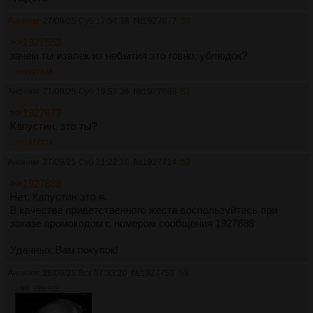
Аноним
27/09/25 Суб 17:54:38
№
1927677
50
>>1927553
зачем ты извлек из небытия это говно, ублюдок?
>>1927688
Аноним
27/09/25 Суб 19:53:36
№
1927688
51
>>1927677
Капустин, это ты?
>>1927714
Аноним
27/09/25 Суб 21:22:10
№
1927714
52
>>1927688
Нет, Капустин это я.
В качестве приветственного жеста воспользуйтесь при
заказе промокодом с номером сообщения 1927688
Удачных Вам покупок!
Аноним
28/09/25 Вск 07:33:20
№
1927756
53
24Кб, 330x423