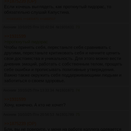
>>1875239 (OP)
Если хочешь выглядеть, как проткнутый пидорас, то
обязательно слушай Капустина.
>>1931631
>>1931671
>>1932517
Аноним
10/10/25 Птн 10:42:04
№
1931631
73
>>1931599
>проткнутый пидорас
Чтобы принять себя, перестаньте себя сравнивать с
другими, перестаньте критиковать себя и начните ценить
свои достоинства и уникальность. Для этого можно вести
дневник эмоций, работать с собственным телом, прощать
себе ошибки и прописывать позитивные утверждения.
Важно также окружить себя поддерживающими людьми и
заботиться о своем здоровье.
Аноним
10/10/25 Птн 13:33:34
№
1931671
74
>>1931599
Хочу, конечно. А кто не хочет?
Аноним
10/10/25 Птн 20:56:53
№
1931789
75
>>1875239 (OP)
Бля, вы не поверите, у меня на работе коллега одевается