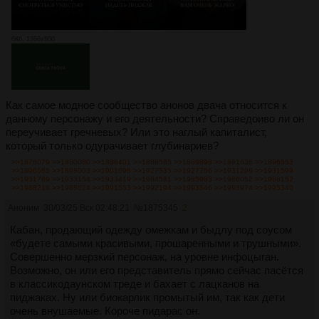
6Кб, 1366x800
Как самое модное сообщество анонов двача относится к
данному персонажу и его деятельности? Справедоиво ли он
переучивает гречневых? Или это наглый капиталист,
который только одурачивает глубинариев?
>>1876079
>>1880080
>>1888401
>>1888585
>>1889898
>>1891636
>>1896553
>>1896565
>>1898003
>>1901096
>>1927535
>>1927756
>>1931296
>>1931599
>>1931789
>>1933154
>>1933419
>>1984581
>>1985983
>>1986052
>>1988152
>>1988216
>>1988624
>>1991553
>>1992194
>>1993846
>>1993974
>>1995340
Аноним
30/03/25 Вск 02:48:21
№
1875345
2
Кабан, продающий одежду омежкам и быдлу под соусом
«будете самыми красивыми, прошаренными и трушными».
Совершенно мерзкий персонаж, на уровне инфоцыган.
Возможно, он или его представитель прямо сейчас пасётся
в классикодаунском треде и бахает с лацканов на
пиджаках. Ну или биокарлик промытый им, так как дети
очень внушаемые. Короче пидарас он.