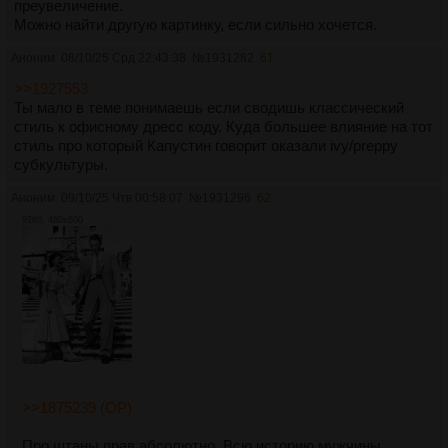
преувеличение.
Можно найти другую картинку, если сильно хочется.
Аноним
08/10/25 Срд 22:43:38
№
1931282
61
>>1927553
Ты мало в теме понимаешь если сводишь классический
стиль к офисному дресс коду. Куда большее влияние на тот
стиль про который Капустин говорит оказали ivy/preppy
субкультуры.
Аноним
09/10/25 Чтв 00:58:07
№
1931296
62
92Кб, 480x600
>>1875239 (OP)
Про штаны прав абсолютно. Всю историю мужчины