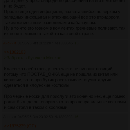
Да и денег у простонародного россиянина на его шмотье нет
и не будет.
Просто еще один инфоцыган, нахватавшийся по верхам у
западных инфоцыган и втюхивающий все это втридорога
таким же местным разводилам и кабанаусам.
Ну а то что его говном в комментах гречневые поливают, так
их понять можно в такой-то кастовой стране.
Аноним
01/05/25 Чтв 20:23:07
№
1888645
15
>>1882183
>Забрать в бутике в Москве
Классека наеба гоев, у него часто нет многих позиций,
потому что ПОСТАВ_ОЧКА еще не пришла из китая или
киргизии, за то про бутик рассказывает и учит других
одеваться в клоунские костюмы
Про черные носки для прислуги это конечно кек, еще помню
ролик был где он говорил что то про неправильные костюмы
и сам стоял в таком с косяками
Аноним
04/05/25 Вск 23:02:50
№
1889898
16
>>1875239 (OP)