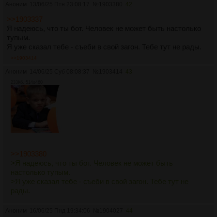
Аноним
13/06/25 Птн 23:08:17
№
1903380
42
>>1903337
Я надеюсь, что ты бот. Человек не может быть настолько
тупым.
Я уже сказал тебе - съеби в свой загон. Тебе тут не рады.
>>1903414
Аноним
14/06/25 Суб 08:08:37
№
1903414
43
233Кб, 514x460
>>1903380
>Я надеюсь, что ты бот. Человек не может быть
настолько тупым.
>Я уже сказал тебе - съеби в свой загон. Тебе тут не
рады.
Аноним
16/06/25 Пнд 19:34:06
№
1904027
44