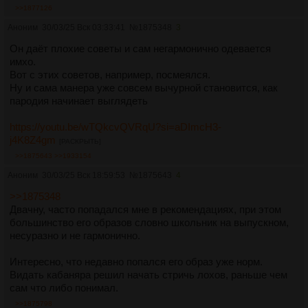
>>1877126
Аноним
30/03/25 Вск 03:33:41
№
1875348
3
Он даёт плохие советы и сам негармонично одевается
имхо.
Вот с этих советов, например, посмеялся.
Ну и сама манера уже совсем вычурной становится, как
пародия начинает выглядеть
https://youtu.be/wTQkcvQVRqU?si=aDImcH3-
j4K8Z4gm
[РАСКРЫТЬ]
>>1875643
>>1933154
Аноним
30/03/25 Вск 18:59:53
№
1875643
4
>>1875348
Двачну, часто попадался мне в рекомендациях, при этом
большинство его образов словно школьник на выпускном,
несуразно и не гармонично.
Интересно, что недавно попался его образ уже норм.
Видать кабаняра решил начать стричь лохов, раньше чем
сам что либо понимал.
>>1875798