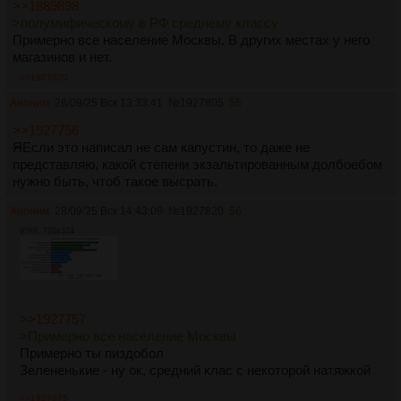
>>1889898
>полумифическому в РФ среднему классу
Примерно все население Москвы. В других местах у него
магазинов и нет.
>>1927820
Аноним
28/09/25 Вск 13:33:41
№
1927805
55
>>1927756
Я
Если это написал не сам капустин, то даже не
представляю, какой степени экзальтированным долбоебом
нужно быть, чтоб такое высрать.
Аноним
28/09/25 Вск 14:43:09
№
1927820
56
95Кб, 720x324
>>1927757
>Примерно все население Москвы
Примерно ты пиздобол
Зелененькие - ну ок, средний клас c некоторой натяжкой
>>1927875