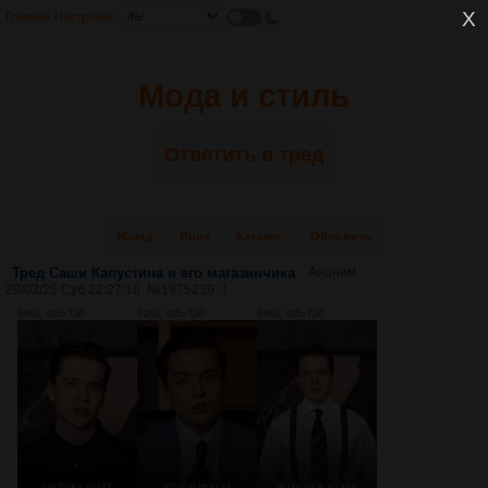
Главная
Настройки
Мода и стиль
Ответить в тред
Назад
Вниз
Каталог
Обновить
Тред Саши Капустина и его магазинчика
Аноним
29/03/25 Суб 22:27:16
№
1875239
1
46Кб, 405x720
51Кб, 405x720
64Кб, 405x720