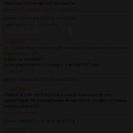
классика пролетарской ненависти.
>>1876103
>>1880080
>>1927757
>>1985990
Аноним
01/04/25 Втр 12:45:51
№
1876103
7
39Кб, 820x152
78Кб, 850x241
>>1876079
>в России прослойка людей, которая в теории может купить
такие вещи - 10%
Ебать ты оптимист
И ты учитывай что это еще с учетом СВО лол
>>1877236
Аноним
04/04/25 Птн 12:37:55
№
1877126
8
>>1875345
Прикол в том что Капустин в самой компании не ген.
директором, ни учредителем не числится; он просто спикер
канала на ютубе.
>>1877240
>>1896610
Аноним
04/04/25 Птн 16:49:45
№
1877236
9
>>1876103