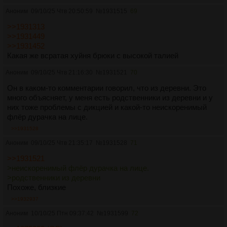
Аноним
09/10/25 Чтв 20:50:59
№
1931515
69
>>1931313
>>1931449
>>1931452
Какая же всратая хуйня брюки с высокой талией
Аноним
09/10/25 Чтв 21:16:30
№
1931521
70
Он в каком-то комментарии говорил, что из деревни. Это
много объясняет, у меня есть родственники из деревни и у
них тоже проблемы с дикцией и какой-то неискоренимый
флёр дурачка на лице.
>>1931528
Аноним
09/10/25 Чтв 21:35:17
№
1931528
71
>>1931521
>неискоренимый флёр дурачка на лице.
>родственники из деревни
Похоже, близкие
>>1932937
Аноним
10/10/25 Птн 09:37:42
№
1931599
72