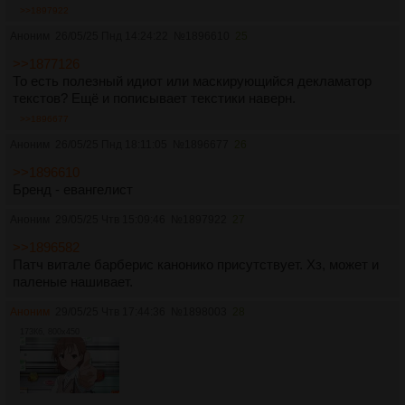
>>1897922
Аноним
26/05/25 Пнд 14:24:22
№
1896610
25
>>1877126
То есть полезный идиот или маскирующийся декламатор
текстов? Ещё и пописывает текстики наверн.
>>1896677
Аноним
26/05/25 Пнд 18:11:05
№
1896677
26
>>1896610
Бренд - евангелист
Аноним
29/05/25 Чтв 15:09:46
№
1897922
27
>>1896582
Патч витале барберис канонико присутствует. Хз, может и
паленые нашивает.
Аноним
29/05/25 Чтв 17:44:36
№
1898003
28
173Кб, 800x450