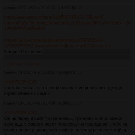
Аноним
18/04/25 Птн 20:43:31
№
1882183
12
https://aliexpress.ru/item/1005007976121758.html?
spm=a2g2w.favourites.mywishlist.1.52ec4aa6BTL4NV&sku_id=
12000043115453831
https://cerca-trova.ru/outwear/tproduct/742093142-
477925276332-korichnevoe-palto-iz-chistoi-shersti-s-r
Найди 10 отличий
то что в описании товара написано хуйня,
всё равно в живую надо трогать чтобы точно удостоверится
>>1888645
>>1891696
Аноним
01/05/25 Чтв 15:19:52
№
1888401
13
>>1875239 (OP)
уважаю его за то, что инфоциганам инфоциганит одежду
агрессивнее их самих
Аноним
01/05/25 Чтв 19:14:58
№
1888585
14
>>1875239 (OP)
Он не переучивает т.н гречневых, гречневые либо имеют
вкус еще с совка и носят "классику на повседнев", либо не
имеют вовсе и носят спортивки и растянутые пузом майки.