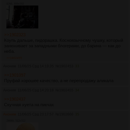
82Кб, 800x582
>>1902323
Коупь дальше, пидорашка. Косноязычному чушку, который
занюхивает за западными блогерами, до барина — как до
неба.
>>1902455
Аноним
11/06/25 Срд 14:19:35
№
1902453
33
>>1901097
Пруфай хорошее качество, а не перепродажу аликала
Аноним
11/06/25 Срд 14:20:18
№
1902455
34
>>1902437
Скучная хуета на пикчах
Аноним
11/06/25 Срд 23:17:57
№
1902666
35
290Кб, 512x512