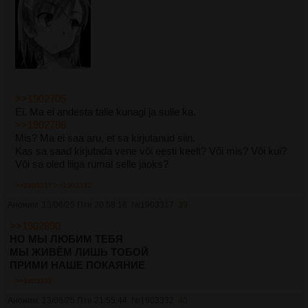
>>1902705
Ei. Ma ei andesta talle kunagi ja sulle ka.
>>1902786
Mis? Ma ei saa aru, et sa kirjutanud siin.
Kas sa saad kirjutada vene või eesti keelt? Või mis? Või kui?
Või sa oled liiga rumal selle jaoks?
>>1903317
>>1903332
Аноним
13/06/25 Птн 20:58:16
№
1903317
39
>>1902890
НО МЫ ЛЮБИМ ТЕБЯ
МЫ ЖИВЁМ ЛИШЬ ТОБОЙ
ПРИМИ НАШЕ ПОКАЯНИЕ
>>1903332
Аноним
13/06/25 Птн 21:55:44
№
1903332
40