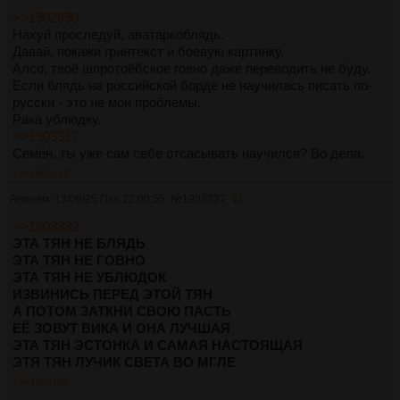
>>1902890
Нахуй проследуй, аватаркоблядь.
Давай, покажи гринтекст и боевую картинку.
Алсо, твоё шпротоёбское говно даже переводить не буду.
Если блядь на российской борде не научилась писать по-
русски - это не мои проблемы.
Рака ублюдку.
>>1903317
Семён, ты уже сам себе отсасывать научился? Во дела.
>>1903337
Аноним
13/06/25 Птн 22:00:55
№
1903337
41
>>1903332
ЭТА ТЯН НЕ БЛЯДЬ
ЭТА ТЯН НЕ ГОВНО
ЭТА ТЯН НЕ УБЛЮДОК
ИЗВИНИСЬ ПЕРЕД ЭТОЙ ТЯН
А ПОТОМ ЗАТКНИ СВОЮ ПАСТЬ
ЕЁ ЗОВУТ ВИКА И ОНА ЛУЧШАЯ
ЭТА ТЯН ЭСТОНКА И САМАЯ НАСТОЯЩАЯ
ЭТЯ ТЯН ЛУЧИК СВЕТА ВО МГЛЕ
>>1903380