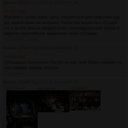
Аноним
06/06/25 Птн 09:10:29
№
1901097
30
>>1901096
Магазин к слову норм, цены бюджетные для классики (да-
да, пролетарии, не плачьте). Качество выросло с 22 года.
Но я за эти деньги предпочитаю индивидуальный пошив и
парочку европейских магазинов через посреда.
>>1902453
>>1902666
Аноним
11/06/25 Срд 07:32:13
№
1902323
31
>>1901096
Либерашка прогорела. Посмотри как твой барен одевается,
там вообще пиздец полный.
>>1902437
Аноним
11/06/25 Срд 13:52:20
№
1902437
32
127Кб, 800x957
81Кб, 800x565
123Кб, 800x517