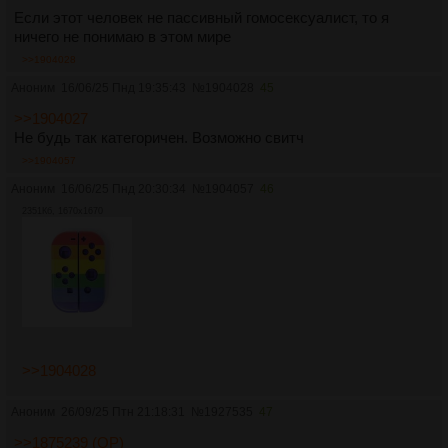
Если этот человек не пассивный гомосексуалист, то я
ничего не понимаю в этом мире
>>1904028
Аноним
16/06/25 Пнд 19:35:43
№
1904028
45
>>1904027
Не будь так категоричен. Возможно свитч
>>1904057
Аноним
16/06/25 Пнд 20:30:34
№
1904057
46
2351Кб, 1670x1670
>>1904028
Аноним
26/09/25 Птн 21:18:31
№
1927535
47
>>1875239 (OP)