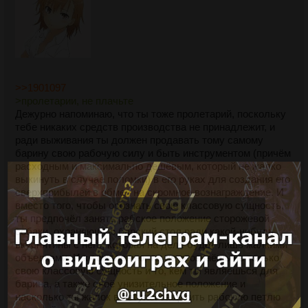
>>1901097
>пролетарии, не плачьте
Дежурно напоминаю, что ты тоже пролетарий, поскольку
тебе никаких средств производства не принадлежит, и
ради выживания ты должен продавать тому самому
барину свою рабочую силу и быть инструментом (причём
расходным и максимально дешёвым, который не жалко
выкинуть в случае поломки) в его руках для создания его
сверхприбылей в обмен на скромное вознаграждение. И
вместо того, чтобы осознать свою классовую сущность,
ты предпочёл занять рабское положение сторожевой
собаки, охраняющую барский стол ради какой-нибудь
вкуснятины с него, которая на деле будет лишь жалкими
объедками. И к сожалению, ты не осознаёшь не только
свою классовую сущность и то, кем ты являешься для
барина, а также своё унизительное положение и
насколько ты жалок в потугах защитить рабскую петлю