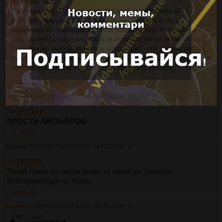
на своей шее.
Ты лишь раб. Причём самый такой архетипичный
илитарствующий раб, с влажными мриями стать
бареноим и строящий из себя невесть что, буквально
сошедший со страниц трудов великих классиков. И ты
откровенно жалок. И жалок настолько, что у меня нет ни
капли желания метать бисером перед тобой. И я очень не
хотела бы, чтобы ты вынудил меня это делать.
>>1902705
>>1902786
Аноним
12/06/25 Чтв 09:17:29
№
1902705
36
>>1902666
ПРОСТИ АВТАЧЕРОВ
>>1902890
Аноним
12/06/25 Чтв 14:41:25
№
1902786
37
>>1902666
Такой трипл на такую блевоту проебал, упиздок.
Аватаркобляди не люди.
>>1902890
Аноним
12/06/25 Чтв 17:47:51
№
1902890
38
379Кб, 512x482