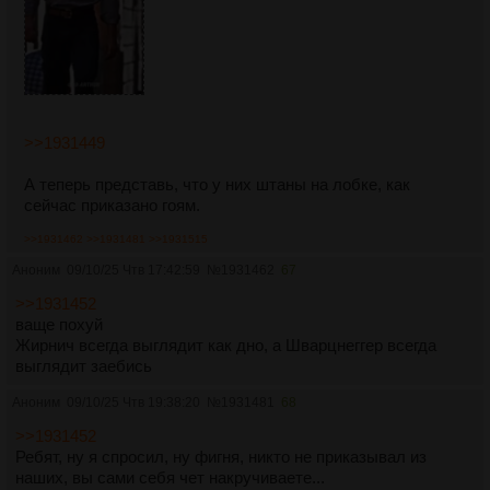
>>1931449
А теперь представь, что у них штаны на лобке, как
сейчас приказано гоям.
>>1931462
>>1931481
>>1931515
Аноним
09/10/25 Чтв 17:42:59
№
1931462
67
>>1931452
ваще похуй
Жирнич всегда выглядит как дно, а Шварцнеггер всегда
выглядит заебись
Аноним
09/10/25 Чтв 19:38:20
№
1931481
68
>>1931452
Ребят, ну я спросил, ну фигня, никто не приказывал из
наших, вы сами себя чет накручиваете...