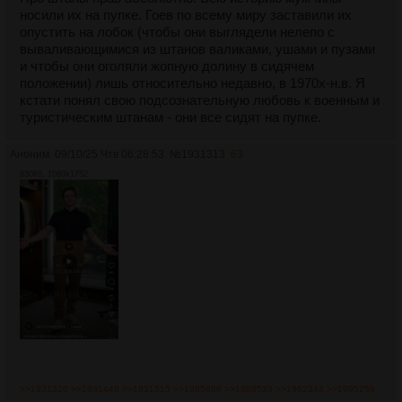
носили их на пупке. Гоев по всему миру заставили их
опустить на лобок (чтобы они выглядели нелепо с
вываливающимися из штанов валиками, ушами и пузами
и чтобы они оголяли жопную долину в сидячем
положении) лишь относительно недавно, в 1970х-н.в. Я
кстати понял свою подсознательную любовь к военным и
туристическим штанам - они все сидят на пупке.
Аноним
09/10/25 Чтв 06:28:53
№
1931313
63
830Кб, 1080x1752
>>1931326
>>1931449
>>1931515
>>1985988
>>1988533
>>1992344
>>1995259