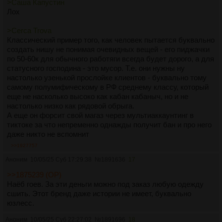
>Саша Капустин
Лох
>Cerca Trova
Классический пример того, как человек пытается буквально
создать нишу не понимая очевидных вещей - его пиджачки
по 50-60к для обычного работяги всегда будет дорого, а для
статусного господина - это мусор. Т.е. они нужны ну
настолько узенькой прослойке клиентов - буквально тому
самому полумифическому в РФ среднему классу, который
еще не насколько высоко как кабан кабаныч, но и не
настолько низко как рядовой обрыга.
А еще он форсит свой магаз через мультиаккаунтинг в
тиктоке за что непременно однажды получит бан и про него
даже никто не вспомнит
>>1927757
Аноним
10/05/25 Суб 17:29:38
№
1891636
17
>>1875239 (OP)
Наёб гоев. За эти деньги можно под заказ любую одежду
сшить. Этот бренд даже истории не имеет, буквально
юзлесс.
Аноним
10/05/25 Суб 22:27:02
№
1891696
18