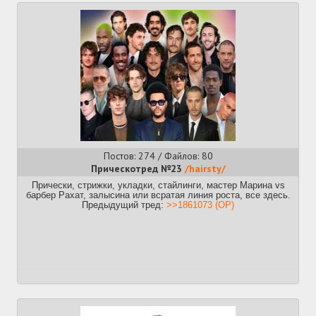
Предыдущий
>>1932278 (OP)
Постов: 274 / Файлов: 80
Прическотред №23
/hairsty/
Прически, стрижки, укладки, стайлинги, мастер Марина vs
барбер Рахат, залысина или всратая линия роста, все здесь.
Предыдущий тред:
>>1861073 (OP)