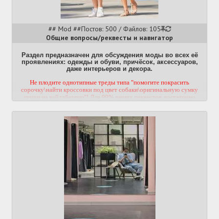
## Mod ##
Постов: 500 / Файлов: 105
Общие вопросы/реквесты и навигатор
Раздел предназначен для обсуждения моды во всех её
проявлениях: одежды и обуви, причёсок, аксессуаров,
даже интерьеров и декора.
Не плодите однотипные треды типа "помогите покрасить
сорочку\найти кроссовки под цвет собаки\оригинальную сумку
гуччи на вайлдберриз"! Для 99% ваших реквестов достаточно
данного треда или множества номерных по тематике!
Не перекатывайте треды без необходимости, навигатор ищет треды
по тегам. Если во время переката был потерян тег, отправьте репорт
с соответствующей причиной.
Одежда
High fashion, инсайды,
коллабы
Классическая одежда
Деним