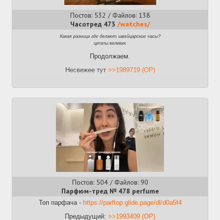
Постов: 532 / Файлов: 138
Часотред 473
/watches/
Какая разница где делают швейцарские часы?
цитаты великих
Продолжаем.
Несвежее тут
>>1989719 (OP)
Постов: 504 / Файлов: 90
Парфюм-тред № 478 perfume
Топ парфача -
https://parftop.glide.page/dl/d0a5f4
Предыдущий:
>>1993409 (OP)