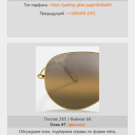
Топ парфача -
https://parftop.glide.page/dl/d0a5f4
Предыдущий:
>>1991656 (OP)
Постов: 283 / Файлов: 68
Очки #7
/glasses/
Обсуждаем очки, подбираем оправы по форме ебла,