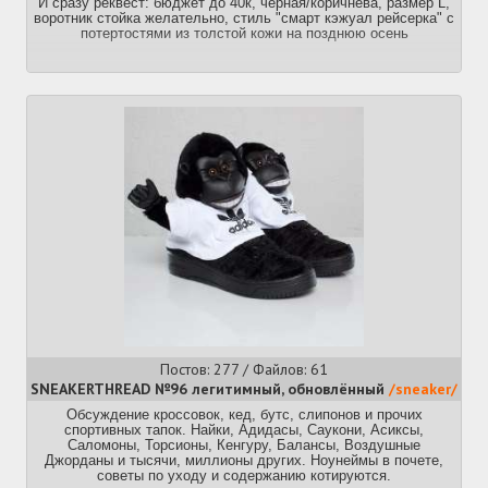
И сразу реквест: бюджет до 40к, черная/коричнева, размер L,
воротник стойка желательно, стиль "смарт кэжуал рейсерка" с
потертостями из толстой кожи на позднюю осень
Постов: 277 / Файлов: 61
SNEAKERTHREAD №96 легитимный, обновлённый
/sneaker/
Обсуждение кроссовок, кед, бутс, слипонов и прочих
спортивных тапок. Найки, Адидасы, Саукони, Асиксы,
Саломоны, Торсионы, Кенгуру, Балансы, Воздушные
Джорданы и тысячи, миллионы других. Ноунеймы в почете,
советы по уходу и содержанию котируются.