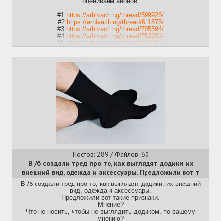
оцениваем анонов.
#1
https://arhivach.ng/thread/599925/
#2
https://arhivach.ng/thread/611875/
#3
https://arhivach.ng/thread/705594/
#4
https://arhivach.ng/thread/752201/
#5
https://arhivach.ng/thread/853098/
#6
https://arhivach.top/thread/1037969/
Постов: 289 / Файлов: 60
В /б создали тред про то, как выглядят додики, их
внешний вид, одежда и аксессуары. Предложили вот т
В /б создали тред про то, как выглядят додики, их внешний
вид, одежда и аксессуары.
Предложили вот такие признаки.
Мнение?
Что не носить, чтобы не выглядить додиком, по вашему
мнению?