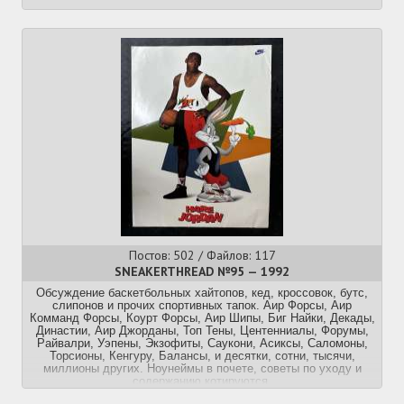
Постов: 502 / Файлов: 117
SNEAKERTHREAD №95 — 1992
Обсуждение баскетбольных хайтопов, кед, кроссовок, бутс,
слипонов и прочих спортивных тапок. Аир Форсы, Аир
Комманд Форсы, Коурт Форсы, Аир Шипы, Биг Найки, Декады,
Династии, Аир Джорданы, Топ Тены, Центенниалы, Форумы,
Райвалри, Уэпены, Экзофиты, Саукони, Асиксы, Саломоны,
Торсионы, Кенгуру, Балансы, и десятки, сотни, тысячи,
миллионы других. Ноунеймы в почете, советы по уходу и
содержанию котируются.