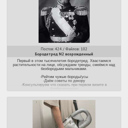
на спинке носа, был у Фридриха Ницше, но он прятал его за
душкой очков
Сегодня эстетическое шрамирование набирает новые обороты
и вторую жизнь, особенно оно популярно становится у
представителей поколения Z, как новый, наряду с
татуировками, способ самовыражения
Двач, как относишься к такому ? Я нашёл мастера в своём
городе, планирую записаться, только не решил где делать
шрам, хочу выглядеть более мужественно
Постов: 424 / Файлов: 102
Бородетред N2 возрожденный
Первый в этом тысячелетия бородетред. Хвастаемся
растительности на лице, обсуждаем тренды, смеёмся над
безбородыми мальчиками.
-Рейтим чужые бороды/усы
-Даём советы по декору
-Консультируем что сказать при первом визите в
барбешопочную
-Обсуждаем стайлинги для бороды
-Смеёмся над миноксидиловыми чуханами
сколько вас учить
блядь, пиздуйте со своей парашей в медач
Прошлый утонул тут >>1462892