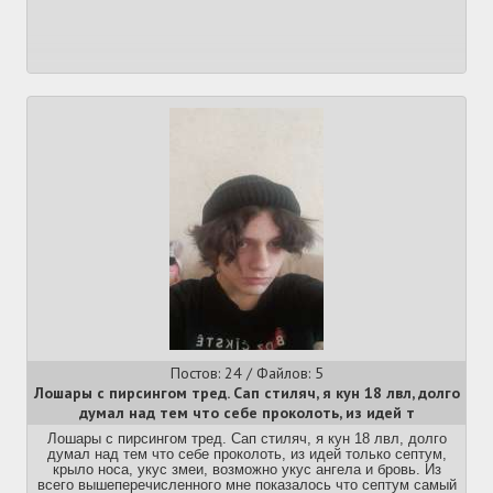
Постов: 24 / Файлов: 5
Лошары с пирсингом тред. Сап стиляч, я кун 18 лвл, долго
думал над тем что себе проколоть, из идей т
Лошары с пирсингом тред. Сап стиляч, я кун 18 лвл, долго
думал над тем что себе проколоть, из идей только септум,
крыло носа, укус змеи, возможно укус ангела и бровь. Из
всего вышеперечисленного мне показалось что септум самый