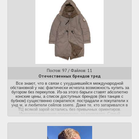
Постов: 97 / Файлов: 11
Отечественных брендов тред
Все знают, что в связи с ухудшившейся международной
обстановкой у нас фактически исчезла возможность купить за
бугором без перекупов. Из-за этого барыги ставят абсолютно
конские цены, а список доступных брендов (без танцев с
бубном) существенно сократился: пострадали и покупатели х
унд м, и любители сейлов ssens. Даже те, кто затаривался в
ТЦ всякой зарой остались без привычных ориентиров.
Импортозамещение произошло, то кривовато. Самый
успешный зарозаменитель Лайм стал косить под премиум по
прайсу, даже глория джинс и бренды Мелон (би фри, села,
идол и т.д.) изменили позиционирование и подняли цены.
Хендерсон пытается вылезти из чисто офисного
ассортимента. Ну а большая часть российского