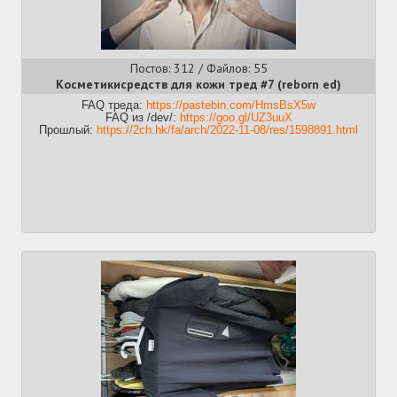
Постов: 312 / Файлов: 55
Косметикисредств для кожи тред #7 (reborn ed)
FAQ треда:
https://pastebin.com/HmsBsX5w
FAQ из /dev/:
https://goo.gl/UZ3uuX
Прошлый:
https://2ch.hk/fa/arch/2022-11-08/res/1598891.html