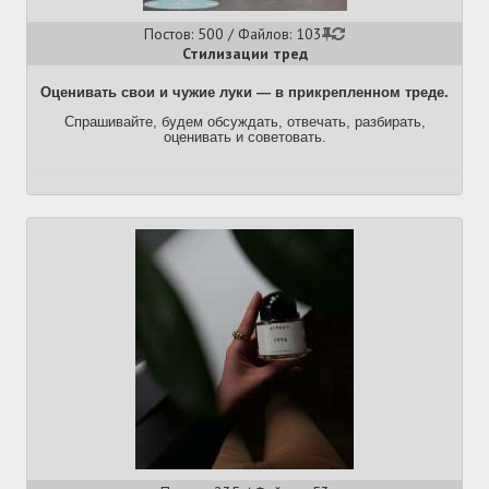
Одежда из Китая
Постов: 500 / Файлов: 103
Стилизации тред
Обувь
Кроссовки
Оценивать свои и чужие луки — в прикрепленном треде.
Обувь
Спрашивайте, будем обсуждать, отвечать, разбирать,
оценивать и советовать.
Аксессуары
Часы
Очки
Сумки и рюкзаки
Украшения
Уход за собой
Парфюм
Прически
Патлачи
Борода
Уход за собой