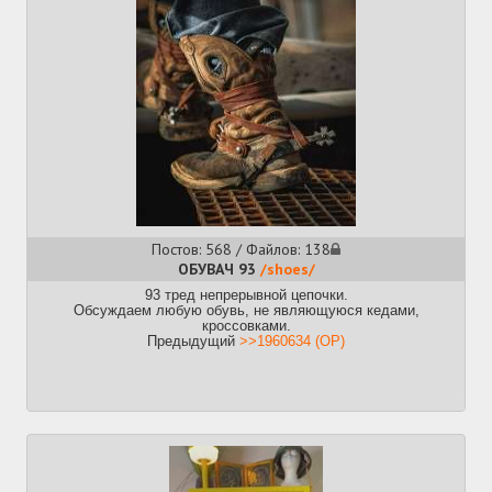
качественным монтажом
https://www.youtube.com/@WearTesters
- профессиональные
обзорщики баскетбольных сникеров с собственным сайтом,
смакованием истории моделей, оценочками и вот это всйо
Гайд по самостоятельному заказу с пойзона без посредов:
https://github.com/motiontopatience/2chFaBuyoutGuide/wiki
Прошлый, лужепердёжный:
>>1976882 (OP)
Постов: 568 / Файлов: 138
ОБУВАЧ 93
/shoes/
93 тред непрерывной цепочки.
Обсуждаем любую обувь, не являющуюся кедами,
кроссовками.
Предыдущий
>>1960634 (OP)