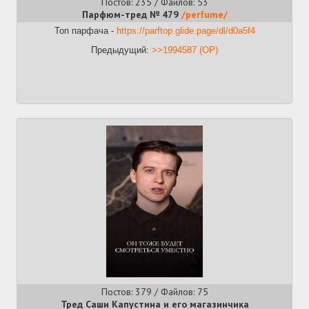
Постов: 235 / Файлов: 53
Парфюм-тред № 479
/perfume/
Топ парфача -
https://parftop.glide.page/dl/d0a5f4
Предыдущий:
>>1994587 (OP)
Постов: 379 / Файлов: 75
Тред Саши Капустина и его магазинчика