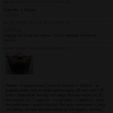
Аноним
08/05/24 Срд 10:50:32
№
1775470
65
Спасибо, в общем
>>1777039
Аноним
08/05/24 Срд 12:33:30
№
1775500
66
>>1775369
Борода без усов это кринж. Лучше вообще ничего не
носить.
Аноним
13/05/24 Пнд 16:46:22
№
1776963
67
90Кб, 1179x808
Привет, бородоаноны! Сначала написал в медаче, но
видимо мимо, ибо не юзаю миноксидил. 29 лвл, лет с 20
хожу с бородкой, потому что нигде больше не росло. В
последние лет 5 заметил, что щетина становилась гуще
без действий с моей стороны. Пытался отращивать пару
лет назад, но хватало максимум на 4-5 недель, потому