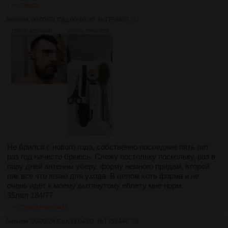
>>1758823
Аноним
06/03/24 Срд 00:40:00
№
1758407
22
1598Кб, 3457x3087
2060Кб, 2080x4624
Не брился с нового года, собственно последние пять лет
раз год начисто бреюсь. Слежу постольку поскольку, раз в
пару дней антенны уберу, форму немного придам, второй
пик все что юзаю для ухода. В целом хоть форма и не
очень идёт к моему вытянутому еблету мне норм.
35лвл 184/77
>>1758481
>>1953515
Аноним
06/03/24 Срд 11:04:03
№
1758446
23