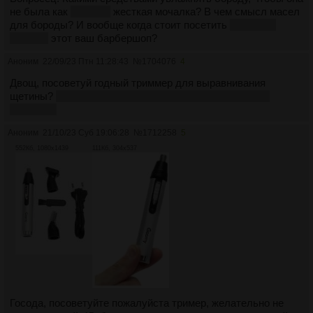
не была как
ебанная
жесткая мочалка? В чем смысл масел
для бороды? И вообще когда стоит посетить
загон для
петухов
этот ваш барбершоп?
Аноним
22/09/23 Птн 11:28:43
№
1704076
4
Двощ, посоветуй годный триммер для выравнивания
щетины?
Знаю, что тред о бороде, да, но я хз где ещё
спросить.
Аноним
21/10/23 Суб 19:06:28
№
1712258
5
552Кб, 1080x1439
111Кб, 304x537
Госода, посоветуйте пожалуйста тример, желательно не