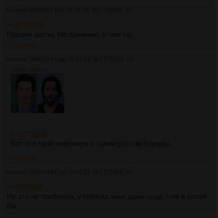
Аноним
07/05/24 Втр 21:41:45
№
1775376
62
>>1775374
Покажи фотку. Не понимаю, о чем ты.
>>1775455
Аноним
08/05/24 Срд 10:15:22
№
1775455
63
1943Кб, 1000x745
>>1775376
Вот это твой максимум с таким ростом бороды.
>>1775469
Аноним
08/05/24 Срд 10:50:11
№
1775469
64
>>1775455
Ну это не проблема, у тебя на пике даже гуще, чем я хотел
бы.