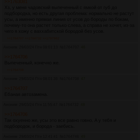
>>1763081
Хз, у меня чадовский выпеченный с ямкой от губ до
подбородка, но есть другая проблема: нормально не растут
усы, а именно прямая линия от усов до бороды по бокам,
почему-то она растет только слева, а справа не хочет, из-за
чего я хожу с ваххабитской бородой без усов.
>>1764707
>>1764732
>>1797962
Аноним
29/03/24 Птн 08:01:13
№
1764707
46
>>1764706
Выпеченный, конечно же.
>>1764708
Аноним
29/03/24 Птн 08:01:36
№
1764708
47
>>1764707
Ебаная автозамена.
Аноним
29/03/24 Птн 11:55:47
№
1764732
48
>>1764706
Так охуенно же, усы это все равно говно. A у тебя и
подбородок, и борода - заебись.
Аноним
29/03/24 Птн 12:41:41
№
1764746
49