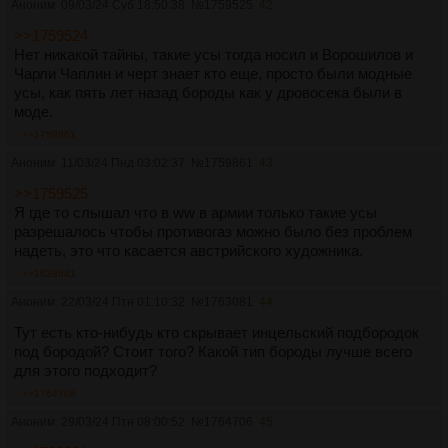
Аноним
09/03/24 Суб 18:50:38
№
1759525
42
>>1759524
Нет никакой тайны, такие усы тогда носил и Ворошилов и
Чарли Чаплин и черт знает кто еще, просто были модные
усы, как пять лет назад бороды как у дровосека были в
моде.
>>1759861
Аноним
11/03/24 Пнд 03:02:37
№
1759861
43
>>1759525
Я где то слышал что в ww в армии только такие усы
разрешалось чтобы противогаз можно было без проблем
надеть, это что касается австрийского художника.
>>1828641
Аноним
22/03/24 Птн 01:10:32
№
1763081
44
Тут есть кто-нибудь кто скрывает инцельский подбородок
под бородой? Стоит того? Какой тип бороды лучше всего
для этого подходит?
>>1764706
Аноним
29/03/24 Птн 08:00:52
№
1764706
45