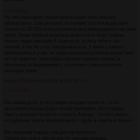
>>1758746
Ну без пересадок только миноксидил и его аналоги
попробовать. Сам не юзал, но говорят густота вырастает
только на 10-15% и после отмены все возвращается на свои
круги. Также первый видимые результаты будут видны
только через месяцев 9. Кароче хз, если у тебя и так
челюга, я бы не стал заморачиваться. У меня у самого
проплешины в усах, но когда довольно длиныне вырастают
не так заметно, зато когда короткие литерли гитлер, в
прочем если подравнивать по длинне самых коротких
выглядит норм.
Аноним
07/03/24 Чтв 08:57:35
№
1758752
34
>>1758738
На самом деле, если у парня мощная челюсть, то он
абсолютно всегда будет лучше выглядеть без бороды
Иметь мощную челюсть и носить бороду - это все равно,
что девочке иметь мощную жопу + грудь и ходить в мешке
Вот инцелам бороду сам доктор прописал
Только вот она у них не растет никогда азазаза