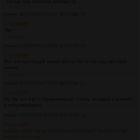
Лучше под Капитана Алатристе
Аноним
30/01/24 Втр 17:12:27
№
1747080
15
>>1736985
Top
>>1765627
Аноним
01/02/24 Чтв 16:53:00
№
1747770
16
>>1736985
Вот это настоящий викинг ебать! Не то что наш местный
шизик.
>>1747790
Аноним
01/02/24 Чтв 17:50:32
№
1747790
17
>>1747770
Ну так это и есть Ньювикингкор - стиль, который я основал
и популяризирую.
Аноним
03/02/24 Суб 06:44:01
№
1748556
18
>>1747869
>какие средства за уходом используешь? Шампунь там,
масло, воск и пр.