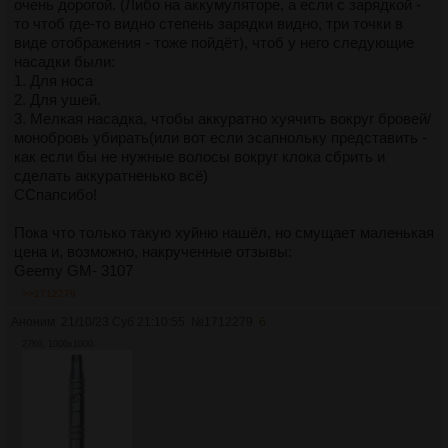
очень дорогой. (Либо на аккумуляторе, а если с зарядкой -
то чтоб где-то видно степень зарядки видно, три точки в
виде отображения - тоже пойдёт), чтоб у него следующие
насадки были:
1. Для носа
2. Для ушей.
3. Мелкая насадка, чтобы аккуратно хуячить вокруг бровей/
монобровь убирать(или вот если эсапнольку представить -
как если бы не нужные волосы вокруг клока сбрить и
сделать аккуратненько всё)
ССпапсибо!
Пока что только такую хуйню нашёл, но смущает маленькая
цена и, возможно, накрученные отзывы:
Geemy GM- 3107
>>1712279
Аноним
21/10/23 Суб 21:10:55
№
1712279
6
27Кб, 1000x1000