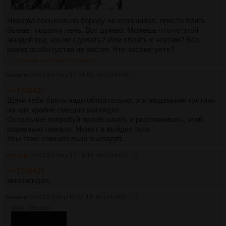
Никогда специально бороду не отращивал, просто брить
бывает подолгу лень. Вот думаю. Можешь что-то этой
мандой под носом сделать? Или сбрить к чертям? Все
равно особо густая не растет. Что посоветуете?
>>1746460
>>1746487
>>1784041
Аноним
29/01/24 Пнд 12:21:03
№
1746460
11
>>1746437
Щеки тебе брить надо обязательно, эти жиденькие кустики
на них крайне смешно выглядят.
Остальное попробуй причёсывать и разглаживать, чтоб
ровненько лежало. Может и выйдет толк.
Усы тоже сомнительно выглядят.
Аноним
29/01/24 Пнд 13:16:14
№
1746487
12
>>1746437
миноксидил.
Аноним
30/01/24 Втр 16:04:14
№
1747034
13
522Кб, 1080x1503