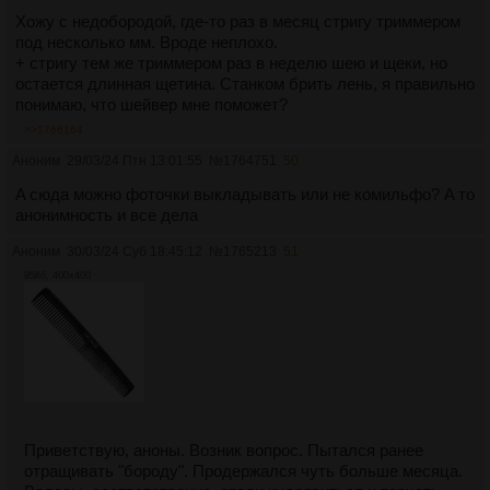
Хожу с недобородой, где-то раз в месяц стригу триммером
под несколько мм. Вроде неплохо.
+ стригу тем же триммером раз в неделю шею и щеки, но
остается длинная щетина. Станком брить лень, я правильно
понимаю, что шейвер мне поможет?
>>1766164
Аноним
29/03/24 Птн 13:01:55
№
1764751
50
A сюда можно фоточки выкладывать или не комильфо? A то
анонимность и все дела
Аноним
30/03/24 Суб 18:45:12
№
1765213
51
95Кб, 400x400
Приветствую, аноны. Возник вопрос. Пытался ранее
отращивать "бороду". Продержался чуть больше месяца.