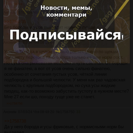
>>1758738
Аноним
07/03/24 Чтв 03:26:04
№
1758738
31
>>1758535
Без бороды и усов выглядит намного лучше
>>1758750
>>1758752
Аноним
07/03/24 Чтв 08:01:44
№
1758746
32
У меня борода в целом хорошо растёт, ровно по щекам
идёт, нету перекоса такого когда только на шее норм рост.
Но сука она рыжеватая местами и чуть светлая. От бороды
я не фанатею, а вот от усов очень сильно фанатею,
особенно от сочетания густых усов, чёткой линии
подбородка и большой челюсти. У меня как раз чадовская
челюсть с крупным подбородком, но сука усы жидкие
пиздец, как-то возможно забустить густоту в нужном месте?
Мне 27 если шо, походу гуще уже не станет.
>>1758750
Аноним
07/03/24 Чтв 08:48:20
№
1758750
33
>>1758738
Да у него борода и усы фриковые, с нормисными норм бы
выглядел.