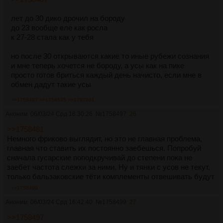
лет до 30 дико дрочил на бороду
до 23 вообще еле как росла
к 27-28 стала как у тебя
но после 30 открываются какие то иные рубежи сознания
и мне теперь хочется не бороду, а усы как на пике
просто готов бриться каждый день начисто, если мне в
обмен дадут такие усы
>>1758497
>>1758535
>>1797961
Аноним
06/03/24 Срд 16:30:26
№
1758497
26
>>1758481
Немного фриково выглядит, но это не главная проблема,
главная что ставить их постоянно заебешься. Попробуй
сначала гусарские поподкручивай до степени пока не
заебет частота слежки за ними. Ну и тянки с усов не текут,
только бальзаковские тёти комплементы отвешивать будут
>>1758499
Аноним
06/03/24 Срд 16:42:40
№
1758499
27
>>1758497