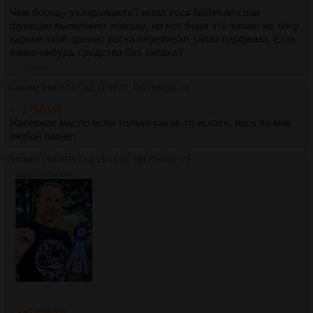
Чем бороду укладываете? юзал воск Nishman свои
функции выполняет хорошо, но вот беда это запах, не хочу
карчое чтоб аромат воска перебивал запах парфюма. Есть
каике-нибудь средства без запаха?
>>1758450
Аноним
06/03/24 Срд 11:39:11
№
1758450
24
>>1758446
Наверное масло если только какое-то искать, воск по мне
любой пахнет
Аноним
06/03/24 Срд 15:11:30
№
1758481
25
1258Кб, 1536x2049
>>1758407