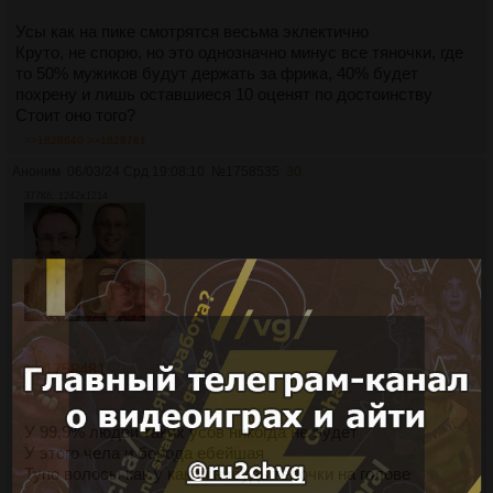
Усы как на пике смотрятся весьма эклектично
Круто, не спорю, но это однозначно минус все тяночки, где
то 50% мужиков будут держать за фрика, 40% будет
похрену и лишь оставшиеся 10 оценят по достоинству
Стоит оно того?
>>1828640
>>1828761
Аноним
06/03/24 Срд 19:08:10
№
1758535
30
377Кб, 1242x1214
>>1758481
У 99,9% людей таких усов никогда не будет
У этого чела и борода ебейшая
Тупо волосы как у какой нибудь телочки на голове