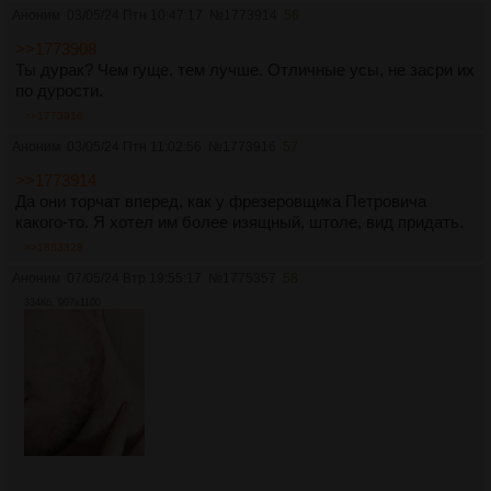
Аноним
03/05/24 Птн 10:47:17
№
1773914
56
>>1773908
Ты дурак? Чем гуще, тем лучше. Отличные усы, не засри их
по дурости.
>>1773916
Аноним
03/05/24 Птн 11:02:56
№
1773916
57
>>1773914
Да они торчат вперед, как у фрезеровщика Петровича
какого-то. Я хотел им более изящный, штоле, вид придать.
>>1883328
Аноним
07/05/24 Втр 19:55:17
№
1775357
58
334Кб, 907x1100