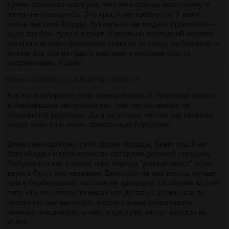
Кроме обычного шампуня, того же которым мою голову, я
ничем не пользуюсь. Это просто не требуется. У меня
очень жесткая борода, буквально как медная проволока —
куда загнёшь туда и торчит. Я реально последний человек
которого нужно спрашивать советов по уходу за бородой —
ко мне все эти методы с маслами и восками просто
неприменимы. Сорян.
Аноним
03/02/24 Суб 18:10:48
№
1748742
19
Как вы подбираете себе форму бороды? Пробовал ходить
в барбершопы несколько раз, там честно ниразу не
понравился результат. Да и на улицах честно как правило
народ вижу с не очень прикольным бородами.
Дома сам подобрал себе форму бороды, брею под 3 мм
бакенбарды и края челюсти, оставляя длинной середину.
Получается как я понял типа борода "утиный хвост" если
верить Гуглу про название. Выглядит на мой взгляд лучше
чем в барбершопах, но тоже не идеально. Особенно за счёт
того, что не совсем понимаю что делать с усами, как-то
неопрятно они выглядят, а если сильно укорачивать
немного плешиво(есть места где хуже растут волосы на
усах)