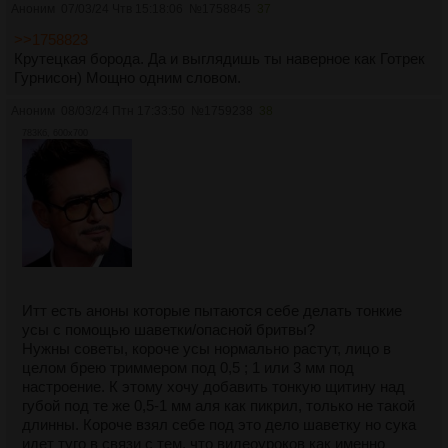
Аноним
07/03/24 Чтв 15:18:06
№
1758845
37
>>1758823
Крутецкая борода. Да и выглядишь ты наверное как Готрек
Гурнисон) Мощно одним словом.
Аноним
08/03/24 Птн 17:33:50
№
1759238
38
783Кб, 600x700
Итт есть аноны которые пытаются себе делать тонкие
усы с помощью шаветки/опасной бритвы?
Нужны советы, короче усы нормально растут, лицо в
целом брею триммером под 0,5 ; 1 или 3 мм под
настроение. К этому хочу добавить тонкую щитину над
губой под те же 0,5-1 мм аля как пикрил, только не такой
длинны. Короче взял себе под это дело шаветку но сука
идет туго в связи с тем, что видеоуроков как именно