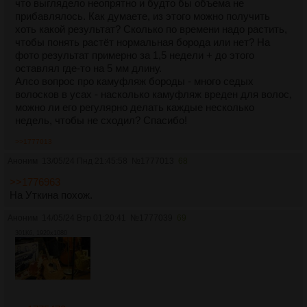
что выглядело неопрятно и будто бы объема не
прибавлялось. Как думаете, из этого можно получить
хоть какой результат? Сколько по времени надо растить,
чтобы понять растёт нормальная борода или нет? На
фото результат примерно за 1,5 недели + до этого
оставлял где-то на 5 мм длину.
Алсо вопрос про камуфляж бороды - много седых
волосков в усах - насколько камуфляж вреден для волос,
можно ли его регулярно делать каждые несколько
недель, чтобы не сходил? Спасибо!
>>1777013
Аноним
13/05/24 Пнд 21:45:58
№
1777013
68
>>1776963
На Уткина похож.
Аноним
14/05/24 Втр 01:20:41
№
1777039
69
301Кб, 1920x1080