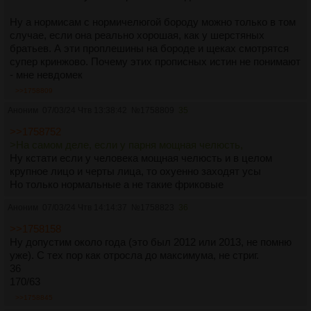
Ну а нормисам с нормичелюгой бороду можно только в том
случае, если она реально хорошая, как у шерстяных
братьев. А эти проплешины на бороде и щеках смотрятся
супер кринжово. Почему этих прописных истин не понимают
- мне невдомек
>>1758809
Аноним
07/03/24 Чтв 13:38:42
№
1758809
35
>>1758752
>На самом деле, если у парня мощная челюсть,
Ну кстати если у человека мощная челюсть и в целом
крупное лицо и черты лица, то охуенно заходят усы
Но только нормальные а не такие фриковые
Аноним
07/03/24 Чтв 14:14:37
№
1758823
36
>>1758158
Ну допустим около года (это был 2012 или 2013, не помню
уже). С тех пор как отросла до максимума, не стриг.
36
170/63
>>1758845