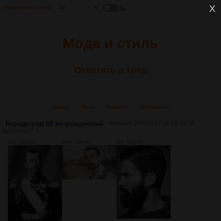
Главная
Настройки
Мода и стиль
Ответить в тред
Назад
Вниз
Каталог
Обновить
Бородетред N2 возрожденный
Аноним
29/07/23 Суб 09:19:55
№
1689947
1
8Кб, 190x265
99Кб, 960x607
6Кб, 193x261