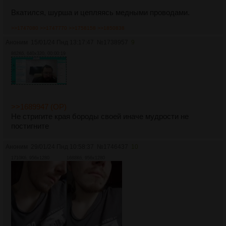
Вкатился, шурша и цепляясь медными проводами.
>>1747080
>>1747770
>>1758158
>>1850838
Аноним
15/01/24 Пнд 13:17:47
№
1738957
9
862Кб, 640x320, 00:00:19
>>1689947 (OP)
Не стригите края бороды своей иначе мудрости не
постигните
Аноним
29/01/24 Пнд 10:58:37
№
1746437
10
1710Кб, 956x1280
1688Кб, 956x1280