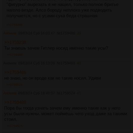
"фигурно" вырезать я не нашел, только полное бритье
наголо везде. Алсо бороду неплохо уже подводить
получается, но с усами сука беда страшная
>>1759486
Аноним
09/03/24 Суб 16:03:47
№
1759486
39
>>1759238
Ты знаешь зачем Гитлер носид именно такие усы?
>>1759488
Аноним
09/03/24 Суб 16:13:09
№
1759488
40
>>1759486
не знаю, но он вроде как не такие носил. Удиви
>>1759524
Аноним
09/03/24 Суб 18:40:07
№
1759524
41
>>1759488
Пора бы тогда узнать зачем ему именно такие как у него
усы были нужны. может поймёшь чего уход даже за такими
стоил.
>>1759525