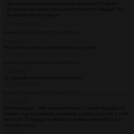
Че скажете по расстоянию между волосами? Совсем
хуево все или можно попытаться отрастить бороду? Это
за неделю где-то наросло.
>>1775368
>>1838033
Аноним
07/05/24 Втр 20:47:28
№
1775368
59
>>1775357
Не длинную можно, длинная будет оч хуево.
>>1775369
Аноним
07/05/24 Втр 20:49:51
№
1775369
60
>>1775368
ну я думаю типа шкиперской ебануть
>>1775374
>>1775500
Аноним
07/05/24 Втр 21:27:01
№
1775374
61
>>1775369
Клоками будет, тебе щетина типа как у Киану подходит, от
синевы и до сантиметра максимум. У меня прост как у тебя
было лет 10 назад и я недавно оценивал внешний вид со
стороны опыта.
>>1775376