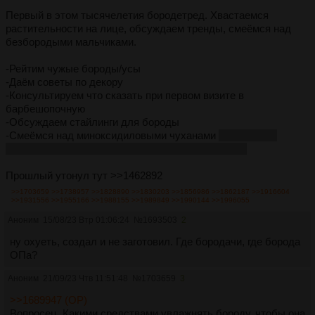
Первый в этом тысячелетия бородетред. Хвастаемся
растительности на лице, обсуждаем тренды, смеёмся над
безбородыми мальчиками.
-Рейтим чужые бороды/усы
-Даём советы по декору
-Консультируем что сказать при первом визите в
барбешопочную
-Обсуждаем стайлинги для бороды
-Смеёмся над миноксидиловыми чуханами
сколько вас
учить блядь, пиздуйте со своей парашей в медач
Прошлый утонул тут >>1462892
>>1703659
>>1738957
>>1828890
>>1830203
>>1856986
>>1862187
>>1916604
>>1931556
>>1955166
>>1988155
>>1989849
>>1990144
>>1996055
Аноним
15/08/23 Втр 01:06:24
№
1693503
2
ну охуеть, создал и не заготовил. Где бородачи, где борода
ОПа?
Аноним
21/09/23 Чтв 11:51:48
№
1703659
3
>>1689947 (OP)
Вопросец. Какими средствами увлажнять бороду, чтобы она