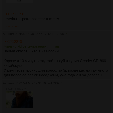
>>1712258
merkur-klipette-noseear-trimmer
>>1712296
Аноним
21/10/23 Суб 22:46:17
№
1712296
7
>>1712279
>merkur-klipette-noseear-trimmer
Забыл сказать, что я из России.
Короче я 10 минут назад забил хуй и купил Cronier CR-866
китайскую.
У меня есть кронир для волос, за 3к вроде как но там чисто
для волос со всеми насадками, уже года 2 и оч доволен.
Аноним
11/01/24 Чтв 19:31:19
№
1736985
8
9554Кб, 3880x2472