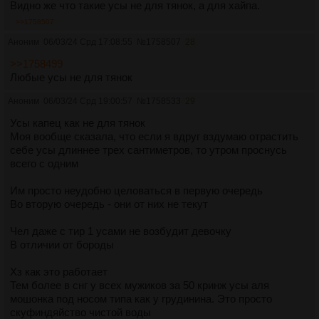
Видно же что такие усы не для тянок, а для хайпа.
>>1758507
Аноним
06/03/24 Срд 17:08:55
№
1758507
28
>>1758499
Любые усы не для тянок
Аноним
06/03/24 Срд 19:00:57
№
1758533
29
Усы капец как не для тянок
Моя вообще сказала, что если я вдруг вздумаю отрастить
себе усы длиннее трех сантиметров, то утром проснусь
всего с одним
Им просто неудобно целоваться в первую очередь
Во вторую очередь - они от них не текут
Чел даже с тир 1 усами не возбудит девочку
В отличии от бороды
Хз как это работает
Тем более в снг у всех мужиков за 50 кринж усы аля
мошонка под носом типа как у грудинина. Это просто
скуфиндяйство чистой воды