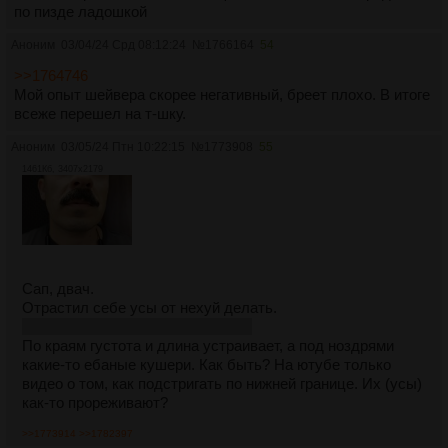
по пизде ладошкой
Аноним
03/04/24 Срд 08:12:24
№
1766164
54
>>1764746
Мой опыт шейвера скорее негативный, бреет плохо. В итоге
всеже перешел на т-шку.
Аноним
03/05/24 Птн 10:22:15
№
1773908
55
1461Кб, 3407x2179
Сап, двач.
Отрастил себе усы от нехуй делать.
На пикче они непричесанные, да.
По краям густота и длина устраивает, а под ноздрями
какие-то ебаные кушери. Как быть? На ютубе только
видео о том, как подстригать по нижней границе. Их (усы)
как-то прореживают?
>>1773914
>>1782397