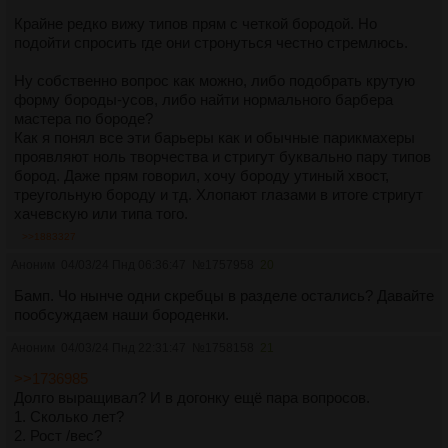
Крайне редко вижу типов прям с четкой бородой. Но
подойти спросить где они стронуться честно стремлюсь.
Ну собственно вопрос как можно, либо подобрать крутую
форму бороды-усов, либо найти нормального барбера
мастера по бороде?
Как я понял все эти барьеры как и обычные парикмахеры
проявляют ноль творчества и стригут буквально пару типов
бород. Даже прям говорил, хочу бороду утиный хвост,
треугольную бороду и тд. Хлопают глазами в итоге стригут
хачевскую или типа того.
>>1883327
Аноним
04/03/24 Пнд 06:36:47
№
1757958
20
Бамп. Чо нынче одни скребцы в разделе остались? Давайте
пообсуждаем наши бороденки.
Аноним
04/03/24 Пнд 22:31:47
№
1758158
21
>>1736985
Долго выращивал? И в догонку ещё пара вопросов.
1. Сколько лет?
2. Рост /вес?