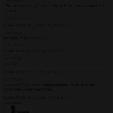
>>1775470
Вот это настоящий викинг ебать! Не то что наш местный
шизик.
>>1777108
>>1777149
Аноним
14/05/24 Втр 14:42:57
№
1777108
70
>>1777039
ты с кем разговариваешь
>>1777124
Аноним
14/05/24 Втр 15:47:05
№
1777124
71
>>1777108
с тобой
Аноним
14/05/24 Втр 17:00:00
№
1777149
72
>>1777039
Где викинг? На пиках американец южных штатов на
рокабилли и кантри-движах.
Аноним
28/05/24 Втр 12:48:27
№
1781041
73
14Кб, 600x600