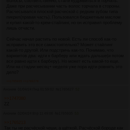
Волосы, соответственно, стали кудрявиться и торчать.
Даже при расчесывании часть волос торчала в стороны.
Расчесывался плоской расческой с редким зубом типа
пикрил(правая часть). Пользовался бюджетным маслом
и купил какой-то крем-стайлинг, но он исправил проблему
лишь отчасти.
Сейчас начал растить по новой. Есть ли способ как-то
исправить это все самостоятельно? Может стайлинг
какой-то другой. Или подстричь как-то. Понимаю, что
вариантов два: идти к барберу или ждать дальше(и потом
все равно идти к барберу). Но может есть какой-то еще.
Или на стадии месяц+-неделя уже пора идти ровнять это
дело?
>>1765935
>>1789278
Аноним
01/04/24 Пнд 01:59:02
№
1765627
52
>>1747080
ZZ
Аноним
02/04/24 Втр 11:49:06
№
1765935
53
>>1765213
Так ты не расчёской чеши, а щёткой. Расчёской бороде как