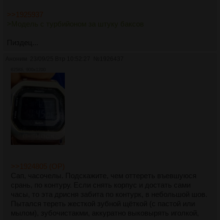
>>1925937
>Модель с турбийоном за штуку баксов
Пиздец...
Аноним
23/09/25 Втр 10:52:27
№
1926437
625Кб, 900x1200
>>1924805 (OP)
Сап, часочелы. Подскажите, чем оттереть въевшуюся
срань, по контуру. Если снять корпус и достать сами
часы, то эта дрисня забита по контурк, в небольшой шов.
Пытался тереть жесткой зубной щёткой (с пастой или
мылом), зубочистакми, аккуратно выковырять иголкой,