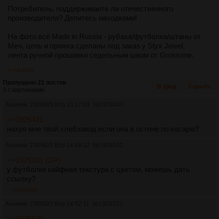
Потребитель, поддерживаете ли отечественного
производителя? Делитесь находками!
На фото всё Made in Russia - рубаха/футболка/штаны от
Меч, цепь и пряжка сделаны под заказ у Styx Jewel,
лента ручной прошивки седельным швом от Grossone.
>>1926520
Пропущено 21 постов
В тред
Скрыть
5 с картинками.
Аноним
23/09/25 Втр 10:17:01
№
1926433
>>1926431
нахуя мне твой хлебзавод если она в остине по косарю?
Аноним
23/09/25 Втр 14:48:22
№
1926520
>>1925201 (OP)
у футболки кайфная текстура с цветом, можешь дать
ссылку?
>>1926523
Аноним
23/09/25 Втр 14:52:11
№
1926523
>>1926520