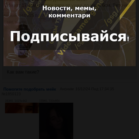
Обхват 17.5см, сверху типа от ушка до ушка 6см. Веточка.
Аноним
14/09/25 Вск 08:57:45
№
1923828
64Кб, 600x600
Как вам такие?
Помогите подобрать мейк
Аноним
16/12/24 Пнд 17:34:35
№
1850123
283Кб, 1415x442
155Кб, 720x864