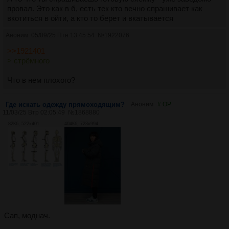
провал. Это как в б, есть тек кто вечно спрашивает как
вкотиться в ойти, а кто то берет и вкатывается
Аноним
05/09/25 Птн 13:45:54
№
1922076
>>1921401
> стрёмного
Что в нем плохого?
Где искать одежду прямоходящим?
Аноним
# OP
11/03/25 Втр 02:05:49
№
1868880
82Кб, 522x401
404Кб, 723x994
Сап, моднач.