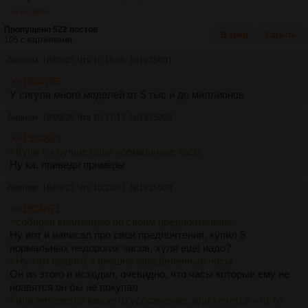
>>1924805
Пропущено 522 постов
В тред
Скрыть
105 с картинками.
Аноним
18/09/25 Чтв 10:16:05
№
1925001
>>1924795
У сигула много моделей от 5 тыс и до миллионов
Аноним
18/09/25 Чтв 10:17:17
№
1925002
>>1924863
>Купи ты лучше одни нормальные часы
Ну ка, приведи примеры
Аноним
18/09/25 Чтв 10:23:37
№
1925003
>>1924871
>собирая коллекцию по своим предпочтениям.
Ну вот и написал про свои предпочтения, купил 5
нормальных недорогих часов, хуля ещё надо?
>Ну там нравятся внешне определенные часы
Он из этого и исходил, очевидно, что часы которые ему не
нравятся он бы не покупал
>или интересно какое-то усложнение, или хочется что-то