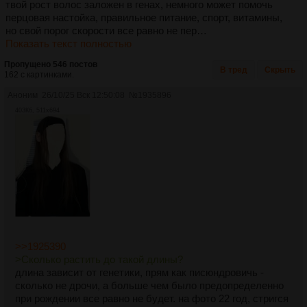
твой рост волос заложен в генах, немного может помочь
перцовая настойка, правильное питание, спорт, витамины,
но свой порог скорости все равно не пер…
Показать текст полностью
Пропущено 546 постов
В тред
Скрыть
162 с картинками.
Аноним
26/10/25 Вск 12:50:08
№
1935896
403Кб, 511x694
>>1925390
>Сколько растить до такой длины?
длина зависит от генетики, прям как писюндровичь -
сколько не дрочи, а больше чем было предопределенно
при рождении все равно не будет. на фото 22 год, стригся