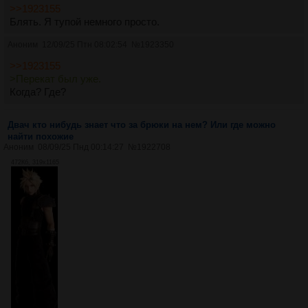
>>1923155
Блять. Я тупой немного просто.
Аноним
12/09/25 Птн 08:02:54
№
1923350
>>1923155
>Перекат был уже.
Когда? Где?
Двач кто нибудь знает что за брюки на нем? Или где можно
найти похожие
Аноним
08/09/25 Пнд 00:14:27
№
1922708
472Кб, 319x1165