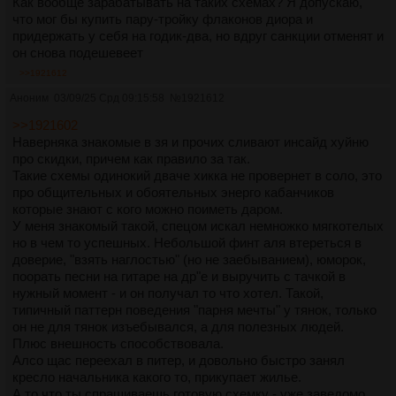
Как вообще зарабатывать на таких схемах? Я допускаю,
что мог бы купить пару-тройку флаконов диора и
придержать у себя на годик-два, но вдруг санкции отменят и
он снова подешевеет
>>1921612
Аноним
03/09/25 Срд 09:15:58
№
1921612
>>1921602
Наверняка знакомые в зя и прочих сливают инсайд хуйню
про скидки, причем как правило за так.
Такие схемы одинокий дваче хикка не провернет в соло, это
про общительных и обоятельных энерго кабанчиков
которые знают с кого можно поиметь даром.
У меня знакомый такой, спецом искал немножко мягкотелых
но в чем то успешных. Небольшой финт аля втереться в
доверие, "взять наглостью" (но не заебыванием), юморок,
поорать песни на гитаре на др"е и выручить с тачкой в
нужный момент - и он получал то что хотел. Такой,
типичный паттерн поведения "парня мечты" у тянок, только
он не для тянок изъебывался, а для полезных людей.
Плюс внешность способствовала.
Алсо щас переехал в питер, и довольно быстро занял
кресло начальника какого то, прикупает жилье.
А то что ты спрашиваешь готовую схемку - уже заведомо