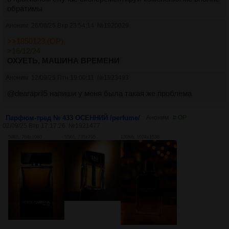
обратимы
Аноним
26/08/25 Втр 23:54:14
№
1920029
>>1850123 (OP)
>16/12/24
ОХУЕТЬ, МАШИНА ВРЕМЕНИ
Аноним
12/09/25 Птн 19:00:11
№
1923493
@dearapril5 напиши у меня была такая же проблема
Парфюм-тред № 433 ОСЕННИЙ /perfume/
Аноним
# OP
02/09/25 Втр 17:17:26
№
1921477
59Кб, 764x1080
55Кб, 735x795
130Кб, 1024x1536