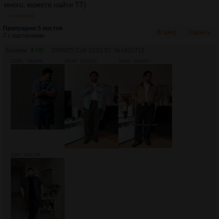
много, можете найти ТТ)
>>1920802
Пропущено 5 постов
В тред
Скрыть
7 с картинками.
Аноним
# OP
30/08/25 Суб 10:51:02
№
1920718
211Кб, 736x896
391Кб, 397x623
391Кб, 395x617
53Кб, 564x798