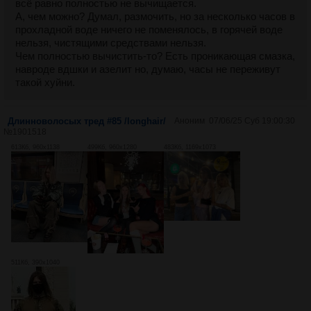
всё равно полностью не вычищается.
А, чем можно? Думал, размочить, но за несколько часов в
прохладной воде ничего не поменялось, в горячей воде
нельзя, чистящими средствами нельзя.
Чем полностью вычистить-то? Есть проникающая смазка,
навроде вдшки и азелит но, думаю, часы не переживут
такой хуйни.
Длинноволосых тред #85 /longhair/
Аноним
07/06/25 Суб 19:00:30
№
1901518
613Кб, 960x1138
499Кб, 960x1280
483Кб, 1169x1073
511Кб, 390x1040