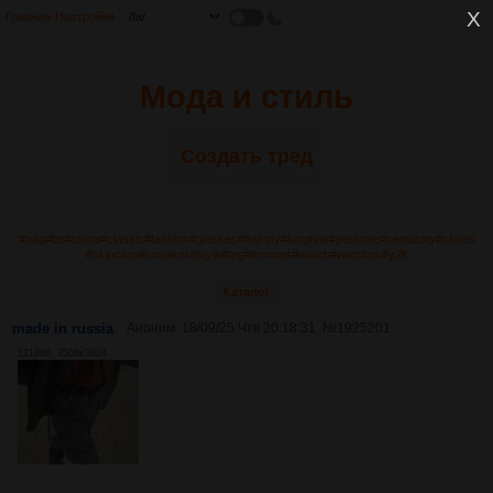
Главная
Настройки
Мода и стиль
Создать тред
#bag
#bb
#china
#classic
#fashion
#glasses
#hairsty
#longhair
#perfume
#semataty
#shoes
#skincare
#sneaker
#style
#teg
#trimmer
#watch
#watches
#y2k
Каталог
made in russia
Аноним
18/09/25 Чтв 20:18:31
№
1925201
1218Кб, 3506x3024