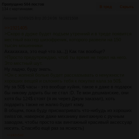
Пропущено 504 постов
В тред
Скрыть
134 с картинками.
Аноним
02/09/25 Втр 20:24:06
№
1921508
>>1921405
>Скоро в дурке будет подъем утренний и в треде появится
местный вахтер шизофреник, которого развели на 150
тысяч мошенники
Ахахахаха, это ещё что за...)) Как так вообще?
>Просто предупреждаю, чтоб ты время не терял на него.
Это местный шут.
Ну ладно, буду знать.
>Он с жопной болью будет рассказывать о ненужности
хороших вещей и склонять тебя к покупке кала за 50$.
Ну за 50$ часы - это вообще хуйня, такое я даже в подарок
бы никому дарить бы не стал :D. Те мои дешманские, они
хотя бы 124$ стоят (я их через Джум заказал), хоть
подарить также не жалко будет кому.
В общем, пока буду присматривать что-нибудь из хороших
swiss'ов, наверное даже механику винтажную с ручным
заводом, чтобы просто как винтажный красивый аксессуар
носить. Спасибо ещё раз за ясность)
>>1921540