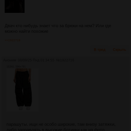
Двач кто нибудь знает что за брюки на нем? Или где
можно найти похожие
>>1922718
В тред
Скрыть
Аноним
08/09/25 Пнд 01:34:55
№
1922716
163Кб, 596x791
парашуты. ищи не особо широкие, там внизу затяжки,
либо заправлять в высокие ботинки как на фото