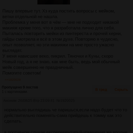
Пишу впервые тут. Хз куда постить вопросы с мейком,
ветки отдельной не нашла.
Проблемка у меня вот в чём — мне не подходит никакой
макияж кроме того, что я разработала лично для себя.
Пыталась повторить мейки из пинтереста и прочей херни,
гайды смотрела и всё в этом духе. Повторяю я чудесно,
опыт позволяет, но эти макияжи на мне просто ужасно
выглядят.
У меня нависшее веко, пикрил. Тяночки и Куны, скоро
Новый год, а я не знаю, как мне быть, ведь мой обычный
мейк совершенно не праздничный.
Помогите советом!
>>1920029
Пропущено 9 постов
В тред
Скрыть
1 с картинками.
Аноним
26/08/25 Втр 23:09:41
№
1920025
нормально выглядишь че паришься,если надо будет что то
действительно поменять-сама прийдешь к томму как это
сделать.
в противном случае експерементируй-изменения же вполне