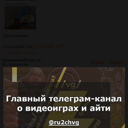
7206Кб, 4000x3000
Продолжаем.
Утонувший там
>>1919092 (OP)
>>1923659
>>1921510
Пропущено 553 постов
В тред
Скрыть
98 с картинками.
Аноним
13/09/25 Суб 17:22:02
№
1923717
>>1923480
>кекаю с любителей менять
>надо менять каждый год
Ты в следующий раз протрезвей прежде чем набрасывать
что-то.
Аноним
13/09/25 Суб 18:19:03
№
1923724
>>1923614
Макакыч забанил мой домашний айпи.