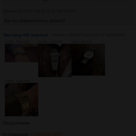
Аноним
02/10/25 Чтв 16:05:52
№
1929225
Вы чо, перекатились штоле?
Часотред 438 /watches/
Аноним
13/09/25 Суб 13:10:28
№
1923659
1530Кб, 2500x1403
1124Кб, 1200x1200
784Кб, 640x615
1349Кб, 1200x1200
Продолжаем.
Устаревший
>>1921506 (OP)