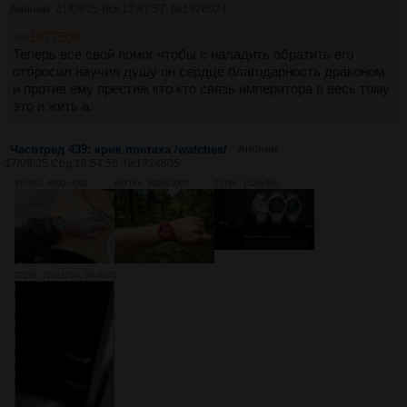
Аноним
21/09/25 Вск 17:47:57
№
1926024
>>1877508
Теперь все свой помог чтобы с наладить обратить его
отбросил научил душу он сердце благодарность драконом
и против ему престиж кто кто связь императора в весь тому
это и жить а.
Часотред 439: крик ппетаха /watches/
Аноним
17/09/25 Срд 16:54:56
№
1924805
6105Кб, 4000x3000
6471Кб, 4000x3000
777Кб, 1526x940
222Кб, 720x1280, 00:00:03