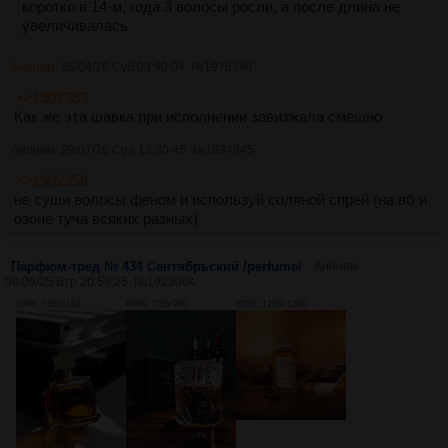
коротко в 14-м, года 3 волосы росли, а после длина не
увеличивалась
Аноним
25/04/26 Суб 09:40:04
№
1976744
>>1902353
Как же эта шавка при исполнении завизжала смешно
Аноним
29/07/26 Срд 13:30:45
№
1994945
>>1902358
не суши волосы феном и используй соляной спрей (на вб и
озоне туча всяких разных)
Парфюм-тред № 434 Сентябрьский /perfume/
Аноним
09/09/25 Втр 20:59:25
№
1923004
74Кб, 736x1104
68Кб, 720x960
35Кб, 1200x1200