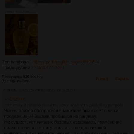
1965Кб, 1024x1286
Топ парфача -
https://parftop.glide.page/dl/d0a5f4
Предыдущий
>>1921477 (OP)
Пропущено 510 постов
В тред
Скрыть
99 с картинками.
Аноним
19/09/25 Птн 02:13:29
№
1925274
>>1925065
>не хочу я ничего нюхать, хочу заказать домой курьером
Чмоня боится обосраться в магазине при виде тяночки
продавщицы? Закажи пробников на рандеву.
Не существует никаких базовых парфюмов, применение
сильно зависит от ситуации, а ты не дал никакой
конкретики. Тут тебе насоветуют, ты бабки всрёшь, тебе не