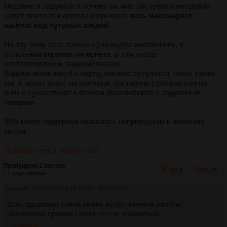
Недавно я задумался почему на мне так хуево и неудобно
сидит почти вся одежда и прозрел:
весь массмаркет
шьётся под сутулых людей.
На эту тему есть только одно видео миллионник, в
остальном верхнем интернете, в том числе
англоговорящем, радиомолчание.
Видимо всем похуй и народ покорно сутулится, либо, также
как я, носят ворот на ключице, постоянно стягивая спинку
вниз и существуют в вечном дискомфорте с задранным
передом.
90% моего гардероба оказалось непригодным к ношению
калом.
Показать текст полностью
Пропущено 2 постов
В тред
Скрыть
2 с картинками.
Аноним
12/03/25 Срд 14:28:04
№
1869220
Шиз, здоровая спина имеет естественные изгибы,
абсолютно прямая спина это не нормально.
>>1869354