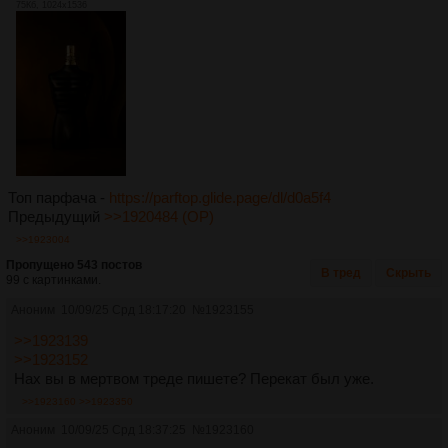
75Кб, 1024x1536
Топ парфача -
https://parftop.glide.page/dl/d0a5f4
Предыдущий
>>1920484 (OP)
>>1923004
Пропущено 543 постов
В тред
Скрыть
99 с картинками.
Аноним
10/09/25 Срд 18:17:20
№
1923155
>>1923139
>>1923152
Нах вы в мертвом треде пишете? Перекат был уже.
>>1923160
>>1923350
Аноним
10/09/25 Срд 18:37:25
№
1923160