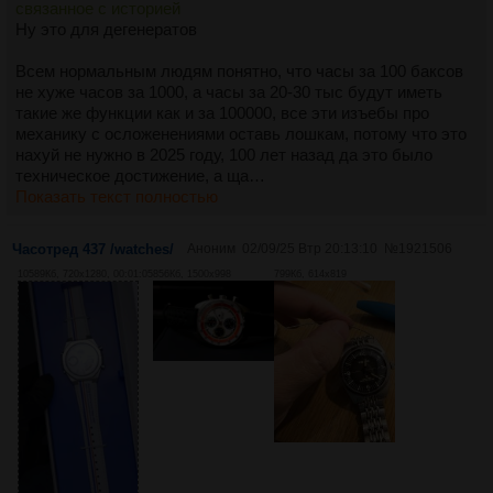
связанное с историей
Ну это для дегенератов
Всем нормальным людям понятно, что часы за 100 баксов
не хуже часов за 1000, а часы за 20-30 тыс будут иметь
такие же функции как и за 100000, все эти изъебы про
механику с осложенениями оставь лошкам, потому что это
нахуй не нужно в 2025 году, 100 лет назад да это было
техническое достижение, а ща…
Показать текст полностью
Часотред 437 /watches/
Аноним
02/09/25 Втр 20:13:10
№
1921506
10589Кб, 720x1280, 00:01:05
856Кб, 1500x998
799Кб, 614x819