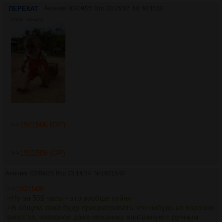
ПЕРЕКАТ
Аноним
02/09/25 Втр 20:25:07
№
1921510
210Кб, 308x451
>>1921506 (OP)
>>1921506 (OP)
Аноним
02/09/25 Втр 23:14:54
№
1921540
>>1921508
>Ну за 50$ часы - это вообще хуйня
>В общем, пока буду присматривать что-нибудь из хороших
swiss'ов, наверное даже механику винтажную с ручным