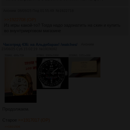
Аноним
08/09/25 Пнд 01:55:49
№
1922718
>>1922708 (OP)
Из игры какой-то? Тогда надо задонатить на скин и купить
во внунтриирговом магазине
Часотред 436: на Альдебаран! /watches/
Аноним
23/08/25 Суб 15:02:19
№
1919092
509Кб, 499x709
678Кб, 1000x1000
1039Кб, 1051x666
Продолжаем.
Старое
>>1917017 (OP)
>>1921506