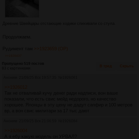
Древние Швейцары отстающие ходики спихивали со стула.
Продолжаем.
Рудимент там
>>1923659 (OP)
>>1926437
Пропущено 519 постов
В тред
Скрыть
83 с картинками.
Аноним
21/09/25 Вск 19:57:35
№
1926061
>>1926012
Так не отваливай кучу денег ради надписи, вон ваше
показали, что есть свис мейд недорого, но качество
хорошее. Японцы в эту цену не дадут сапфир и 100 метров
вр, а вон свис милитари за 17 тыс дают
Аноним
21/09/25 Вск 21:06:59
№
1926084
>>1926004
А я ебу какую модель он УРВАЛ?