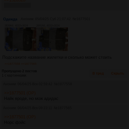
https://tvoe.ru/
Одежда
Аноним
05/04/25 Суб 21:07:42
№
1877501
2839Кб, 4032x3024
2691Кб, 4032x3024
Подскажите название жилетки и сколько может стоить
>>1877558
>>1877565
Пропущено 2 постов
В тред
Скрыть
1 с картинками.
Аноним
06/04/25 Вск 02:59:42
№
1877558
>>1877501 (OP)
Найк вроде, но мож адидас
Аноним
06/04/25 Вск 09:23:11
№
1877565
>>1877501 (OP)
Норс фэйс