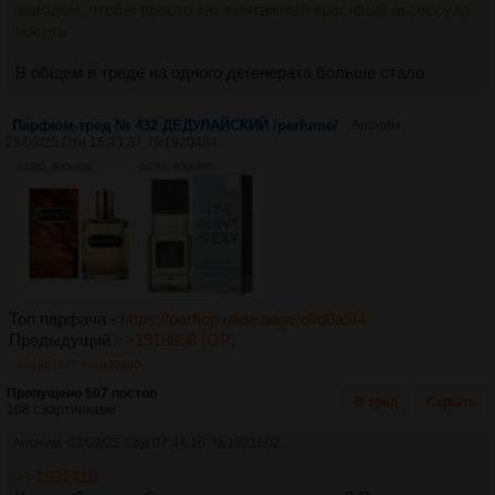
заводом, чтобы просто как винтажный красивый аксессуар
носить
В общем в треде на одного дегенерата больше стало
Парфюм-тред № 432 ДЕДУЛАЙСКИЙ /perfume/
Аноним
29/08/25 Птн 16:33:37
№
1920484
643Кб, 800x800
642Кб, 800x800
Топ парфача -
https://parftop.glide.page/dl/d0a5f4
Предыдущий
>>1918898 (OP)
>>1921477
>>1920490
Пропущено 507 постов
В тред
Скрыть
108 с картинками.
Аноним
03/09/25 Срд 07:44:16
№
1921602
>>1921418