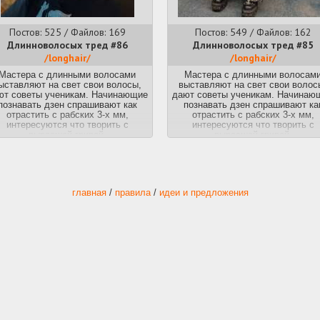
Постов: 525 / Файлов: 169
Постов: 549 / Файлов: 162
Длинноволосых тред #86
Длинноволосых тред #85
/longhair/
/longhair/
Мастера с длинными волосами
Мастера с длинными волосам
ыставляют на свет свои волосы,
выставляют на свет свои волос
ют советы ученикам. Начинающие
дают советы ученикам. Начинаю
познавать дзен спрашивают как
познавать дзен спрашивают ка
отрастить с рабских 3-х мм,
отрастить с рабских 3-х мм,
интересуются что творить с
интересуются что творить с
выросшей гривой.
выросшей гривой.
Краткий FAQ
Краткий FAQ
>хочу патлы, что делать?
>хочу патлы, что делать?
очевидно отращивать
очевидно отращивать
ак пережить переходную стадию,
>как пережить переходную стад
главная
/
правила
/
идеи и предложения
я же как чухан выгляжу?
я же как чухан выгляжу?
заколки, резинки, укладки, а
заколки, резинки, укладки, а
некоторые фазы нужно просто
некоторые фазы нужно просто
пережить
пережить
>как ускорить рост волос?
>как ускорить рост волос?
вой рост волос заложен в генах,
твой рост волос заложен в гена
немного может помочь перцовая
немного может помочь перцова
настойка, правильное питание,
настойка, правильное питание
спорт, витамины, но свой порог
спорт, витамины, но свой поро
корости все равно не перейдешь
скорости все равно не перейде
>как ухаживать?
>как ухаживать?
кондиционеры и бальзамы,
кондиционеры и бальзамы,
подробнее смотри ссылки внизу
подробнее смотри ссылки вниз