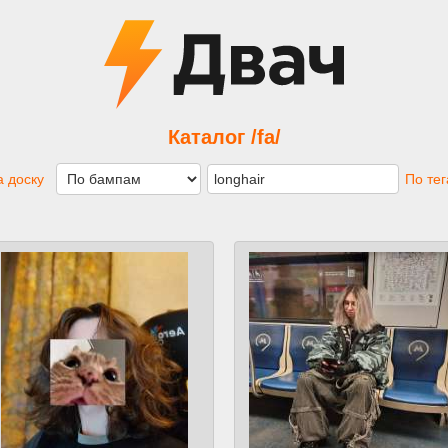
Каталог /fa/
 доску
По те