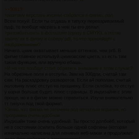
>>90813
>поэтому верстать журнал собрался в фигме, лол
Всем похуй. Если ты отдашь в типуху перевариваемый
пдф, то вообще насрать в чем ты его делал.
>разрабатывать в фотошопе (сразу в CMYK), а потом
закину их в фигму и соберу pdf, то что произойдёт с
изображениями?
Ничего, цмик охватывает меньше оттенков, чем ргб. В
фигме главное используй цмиковские цвета, хз есть там
такая функция, или вручную ебашь.
>И на что вообще стоит обратить внимание в этом случае?
На обрезные поля и отступы. 3мм на 300дпи, считай там
сам. На раскадровку разворотов. Если а4 пополам, считай
половину плюс отступ на прошивку. Если склейка, то отступ
у корня больше будет, плюс страницы. В индизайне с этим
проще, но и в фигме можно справиться. Изучи внимательно
тт типухи под твой формат.
>Знаю, что фигма не заточена под печатные издания, но
программа очень удобная
Индизайн тоже очень удобный. Ты просто долбоёб, который
не в состоянии осилить больше одной софтины (которая
изначально написана для ленивых веб-макак и продолжает
дело фронпейджев и дримвеверов)