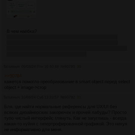
В чем наёбка?
выложил вечером работу на станцию, ночью пришло
такое письмо счастья, делаю персонажку в зебре, но
абсолютно на любительском уровне, за 2+ года 6 работ в
портфеле разной степени паршивости
Татьяныч
09/08/24 Птн 16:40:48
№
90790
30
>>90784
кажется помогло преобразование в smart object перед select
object + image->crop
Татьяныч
10/08/24 Суб 13:23:57
№
90792
31
Бля, где найти нормальные референсы для UX/UI без
всяких дизайнерских закорючек и прочей лабуды? Просто
тупо чистый интерфейс глянуть. Как не загуглишь - всегда
какая-то хуйня с гипертрофированной графикой. Это нихуя
не информативно для меня.