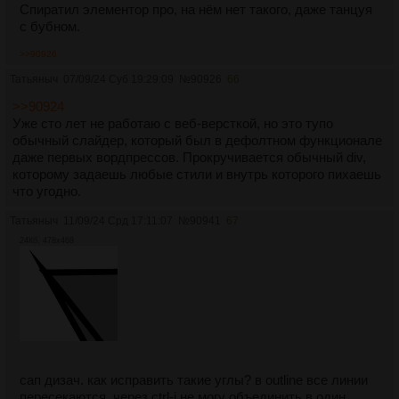
Спиратил элементор про, на нём нет такого, даже танцуя
с бубном.
>>90926
Татьяныч
07/09/24 Суб 19:29:09
№
90926
66
>>90924
Уже сто лет не работаю с веб-версткой, но это тупо
обычный слайдер, который был в дефолтном функционале
даже первых вордпрессов. Прокручивается обычный div,
которому задаешь любые стили и внутрь которого пихаешь
что угодно.
Татьяныч
11/09/24 Срд 17:11:07
№
90941
67
24Кб, 478x468
сап дизач. как исправить такие углы? в outline все линии
пересекаются, через ctrl-j не могу объединить в один