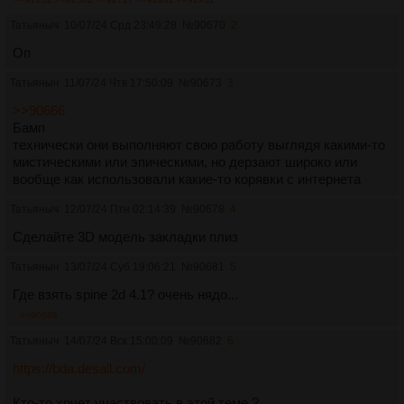
Татьяныч
10/07/24 Срд 23:49:28
№
90670
2
Оп
Татьяныч
11/07/24 Чтв 17:50:09
№
90673
3
>>90666
Бамп
технически они выполняют свою работу выглядя какими-то
мистическими или эпическими, но дерзают широко или
вообще как использовали какие-то корявки с интернета
Татьяныч
12/07/24 Птн 02:14:39
№
90678
4
Сделайте 3D модель закладки плиз
Татьяныч
13/07/24 Суб 19:06:21
№
90681
5
Где взять spine 2d 4.1? очень нядо...
>>90686
Татьяныч
14/07/24 Вск 15:00:09
№
90682
6
https://bda.desall.com/
Кто-то хочет участвовать в этой теме ?