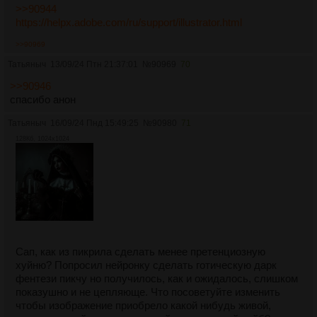
>>90944
https://helpx.adobe.com/ru/support/illustrator.html
>>90969
Татьяныч
13/09/24 Птн 21:37:01
№
90969
70
>>90946
спасибо анон
Татьяныч
16/09/24 Пнд 15:49:25
№
90980
71
128Кб, 1024x1024
Сап, как из пикрила сделать менее претенциозную
хуйню? Попросил нейронку сделать готическую дарк
фентези пикчу но получилось, как и ожидалось, слишком
показушно и не цепляюще. Что посоветуйте изменить
чтобы изображение приобрело какой нибудь живой,