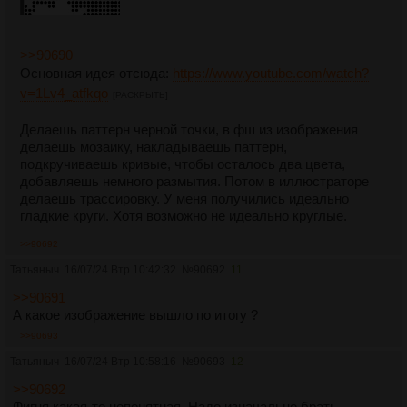
>>90690
Основная идея отсюда:
https://www.youtube.com/watch?
v=1Lv4_atfkqo
[РАСКРЫТЬ]
Делаешь паттерн черной точки, в фш из изображения
делаешь мозаику, накладываешь паттерн,
подкручиваешь кривые, чтобы осталось два цвета,
добавляешь немного размытия. Потом в иллюстраторе
делаешь трассировку. У меня получились идеально
гладкие круги. Хотя возможно не идеально круглые.
>>90692
Татьяныч
16/07/24 Втр 10:42:32
№
90692
11
>>90691
А какое изображение вышло по итогу ?
>>90693
Татьяныч
16/07/24 Втр 10:58:16
№
90693
12
>>90692
Фигня какая-то непонятная. Надо изначально брать