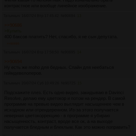
контрастное или вообще линейное изображение.
Татьяныч
16/07/24 Втр 17:45:42
№
90694
13
>>90686
>Купить
400 баксов платить? Нет, спасибо, я не сын депутата.
>>90695
Татьяныч
16/07/24 Втр 17:58:50
№
90695
14
>>90694
Ну есть же moho для бедных. Спайн для неебаться
геймдевелоперов.
Татьяныч
20/07/24 Суб 10:49:26
№
90725
15
Подскажите плез. Есть одно видео, закидываю в Davinci
Resolve, делаю ему цветокор и потом на рендер. В самой
программе на превью видео выглядит насыщеннее чем в
исходном или отрендеренном. Из-за этого получается
неверная цветокоррекцию - в программе я убираю
насыщенность, контраст, вроде все ок, а на выходе
получается бледным и блеклым. Как это можно поправить?