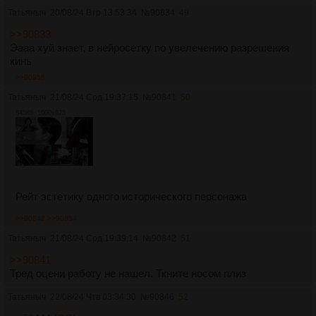
Татьяныч
20/08/24 Втр 13:53:34
№
90834
49
>>90833
Эааа хуй знает, в нейросетку по увелечению разрешения
кинь
>>90856
Татьяныч
21/08/24 Срд 19:37:15
№
90841
50
845Кб, 1000x625
Рейт эстетику одного исторического персонажа
>>90842
>>90854
Татьяныч
21/08/24 Срд 19:39:14
№
90842
51
>>90841
Тред оцени работу не нашел. Ткните носом плиз
Татьяныч
22/08/24 Чтв 03:34:30
№
90846
52