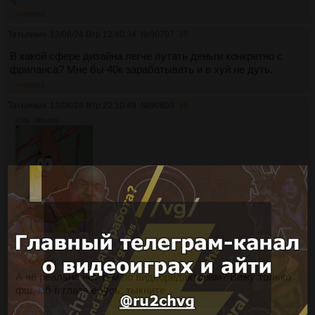
>>90804
Татьяныч
13/08/24 Втр 12:40:34
№
90797
35
В какой сфере дизайна легче лутать деньги конкретно с
фриланса? Мне бы 40к зарабатывать и в хуй не дуть.
>>90805
Татьяныч
13/08/24 Втр 22:10:49
№
90803
36
47Кб, 288x399
>>90793
А чё реально нет тем по видеоредакторам? Вижу только
фш, мб в глаза ебусь, тыкните