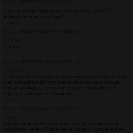
Татьяныч
28/07/24 Вск 20:22:43
№
90744
21
Сложно из фронтенда перекотиться в веб-десигн? С
конкуренцией всё ещё хуже?
>>90750
Татьяныч
29/07/24 Пнд 19:27:07
№
90750
22
>>90744
Сложно
>>90751
Татьяныч
29/07/24 Пнд 20:48:02
№
90751
23
>>90750
А поподробнее? Накидать несложный концепт сайта я могу
(как и посидеть найти что плохо/неюзабельно в текущей
версии и накидать, что можно улучшить/редизайнить),
верстать тоже умею естественно.
>>90759
Татьяныч
31/07/24 Срд 11:40:18
№
90759
24
>>90751
Картинки нихуя не стоят, платят за опыт, который помог
заработать кабану. Буквально за забором толпа вкатунов,