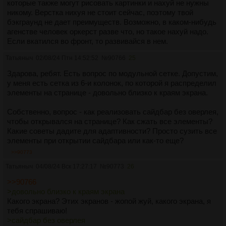
которые также могут рисовать картинки и нахуй не нужны
никому. Верстка нихуя не стоит сейчас, поэтому твой
бэкграунд не дает преимуществ. Возможно, в каком-нибудь
агенстве человек оркерст разве что, но такое нахуй надо.
Если вкатился во фронт, то развивайся в нем.
Татьяныч
02/08/24 Птн 14:52:52
№
90766
25
Здарова, ребят. Есть вопрос по модульной сетке. Допустим,
у меня есть сетка из 6-и колонок, по которой я распределил
элементы на странице - довольно близко к краям экрана.
Собственно, вопрос - как реализовать сайдбар без оверлея,
чтобы открывался на странице? Как сжать все элементы?
Какие советы дадите для адаптивности? Просто сузить все
элементы при открытии сайдбара или как-то еще?
>>90773
Татьяныч
04/08/24 Вск 17:27:17
№
90773
26
>>90766
>довольно близко к краям экрана
Какого экрана? Этих экранов - жопой жуй, какого экрана, я
тебя спрашиваю!
>сайдбар без оверлея