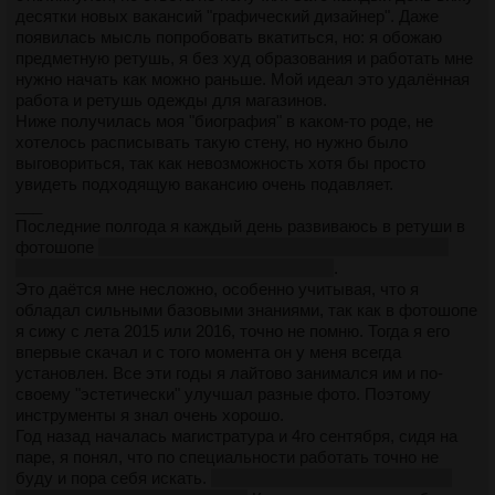
десятки новых вакансий "графический дизайнер". Даже
появилась мысль попробовать вкатиться, но: я обожаю
предметную ретушь, я без худ образования и работать мне
нужно начать как можно раньше. Мой идеал это удалённая
работа и ретушь одежды для магазинов.
Ниже получилась моя "биография" в каком-то роде, не
хотелось расписывать такую стену, но нужно было
выговориться, так как невозможность хотя бы просто
увидеть подходящую вакансию очень подавляет.
___
Последние полгода я каждый день развиваюсь в ретуши в
фотошопе
времени полно, в универе остался последний
курс магистратуры, пары не каждый день
.
Это даётся мне несложно, особенно учитывая, что я
обладал сильными базовыми знаниями, так как в фотошопе
я сижу с лета 2015 или 2016, точно не помню. Тогда я его
впервые скачал и с того момента он у меня всегда
установлен. Все эти годы я лайтово занимался им и по-
своему "эстетически" улучшал разные фото. Поэтому
инструменты я знал очень хорошо.
Год назад началась магистратура и 4го сентября, сидя на
паре, я понял, что по специальности работать точно не
буду и пора себя искать.
почему так поздно? я хикка без