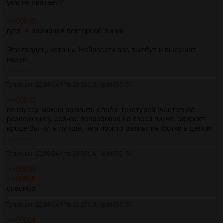
ума не хватает?
>>90849
гугл -> анимация векторной линии
Это пиздец, котаны. Нейросети вас выебут и высушат
нахуй.
>>90857
Татьяныч
22/08/24 Чтв 20:58:15
№
90855
55
>>90833
по гауссу можно размыть слой с текстурой (частотное
разложение). сейчас попробовал на твоей пикче. эффект
вроде бы чуть лучше, чем просто размытие фотки в целом.
>>90856
Татьяныч
22/08/24 Чтв 20:59:16
№
90856
56
>>90834
>>90855
спасибо
Татьяныч
22/08/24 Чтв 22:27:00
№
90857
57
>>90854