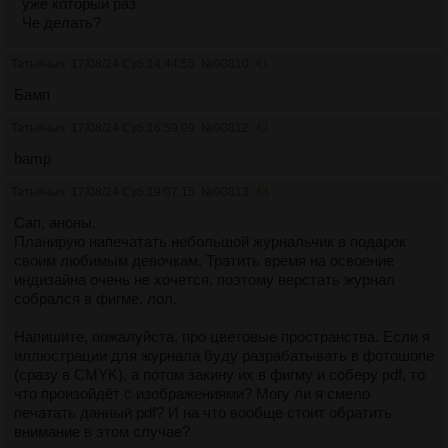
уже который раз.
Че делать?
Татьяныч
17/08/24 Суб 14:44:55
№
90810
41
Бамп
Татьяныч
17/08/24 Суб 16:59:09
№
90812
42
bamp
Татьяныч
17/08/24 Суб 19:07:15
№
90813
43
Сап, аноны.
Планирую напечатать небольшой журнальчик в подарок
своим любимым девочкам. Тратить время на освоение
индизайна очень не хочется, поэтому верстать журнал
собрался в фигме, лол.
Напишите, пожалуйста, про цветовые пространства. Если я
иллюстрации для журнала буду разрабатывать в фотошопе
(сразу в CMYK), а потом закину их в фигму и соберу pdf, то
что произойдёт с изображениями? Могу ли я смело
печатать данный pdf? И на что вообще стоит обратить
внимание в этом случае?