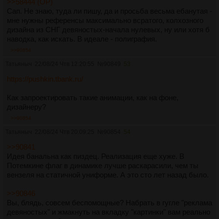
>>58444 (OP)
Сап. Не знаю, туда ли пишу, да и просьба весьма ебанутая -
мне нужны референсы максимально всратого, колхозного
дизайна из СНГ девяностых-начала нулевых, ну или хотя б
наводка, как искать. В идеале - полиграфия.
>>90854
Татьяныч
22/08/24 Чтв 12:20:55
№
90849
53
https://pushkin.tbank.ru/
Как запроектировать такие анимации, как на фоне,
дизайнеру?
>>90854
Татьяныч
22/08/24 Чтв 20:09:25
№
90854
54
>>90841
Идея банальна как пиздец. Реализация еще хуже. В
Потемкине флаг в динамике лучше раскарасили, чем ты
вензеля на статичной униформе. А это сто лет назад было.
>>90846
Вы, блядь, совсем беспомощные? Набрать в гугле "реклама
девяностых" и жмакнуть на вкладку "картинки" вам реально