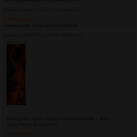
Татьяныч
19/08/24 Пнд 13:27:39
№
90825
47
>>58444 (OP)
минимализм хуйня для долбаебов
Татьяныч
20/08/24 Втр 12:42:09
№
90833
48
312Кб, 230x735
Народ как убрать крупную пикселизацию с фото
средствами фотошопа?
>>90834
>>90855