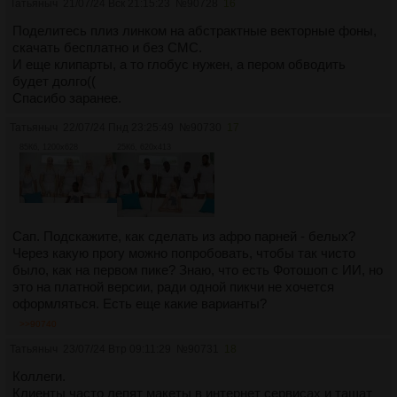
Татьяныч
21/07/24 Вск 21:15:23
№
90728
16
Поделитесь плиз линком на абстрактные векторные фоны,
скачать бесплатно и без СМС.
И еще клипарты, а то глобус нужен, а пером обводить
будет долго((
Спасибо заранее.
Татьяныч
22/07/24 Пнд 23:25:49
№
90730
17
85Кб, 1200x628
25Кб, 620x413
Сап. Подскажите, как сделать из афро парней - белых?
Через какую прогу можно попробовать, чтобы так чисто
было, как на первом пике? Знаю, что есть Фотошоп с ИИ, но
это на платной версии, ради одной пикчи не хочется
оформляться. Есть еще какие варианты?
>>90740
Татьяныч
23/07/24 Втр 09:11:29
№
90731
18
Коллеги.
Клиенты часто лепят макеты в интернет сервисах и тащат