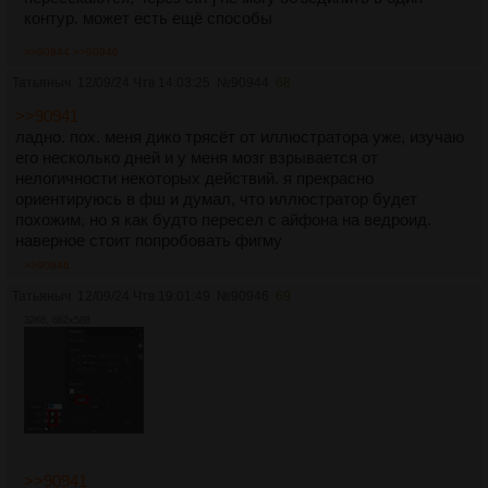
контур. может есть ещё способы
>>90944
>>90946
Татьяныч
12/09/24 Чтв 14:03:25
№
90944
68
>>90941
ладно. пох. меня дико трясёт от иллюстратора уже, изучаю
его несколько дней и у меня мозг взрывается от
нелогичности некоторых действий. я прекрасно
ориентируюсь в фш и думал, что иллюстратор будет
похожим, но я как будто пересел с айфона на ведроид.
наверное стоит попробовать фигму
>>90946
Татьяныч
12/09/24 Чтв 19:01:49
№
90946
69
32Кб, 662x588
>>90941