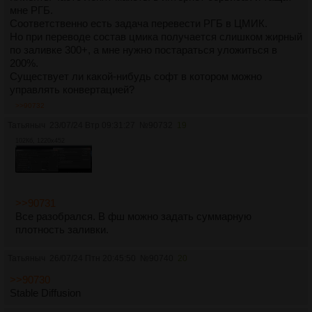
мне РГБ.
Соответственно есть задача перевести РГБ в ЦМИК.
Но при переводе состав цмика получается слишком жирный
по заливке 300+, а мне нужно постараться уложиться в
200%.
Существует ли какой-нибудь софт в котором можно
управлять конвертацией?
>>90732
Татьяныч
23/07/24 Втр 09:31:27
№
90732
19
102Кб, 1220x452
>>90731
Все разобрался. В фш можно задать суммарную
плотность заливки.
Татьяныч
26/07/24 Птн 20:45:50
№
90740
20
>>90730
Stable Diffusion