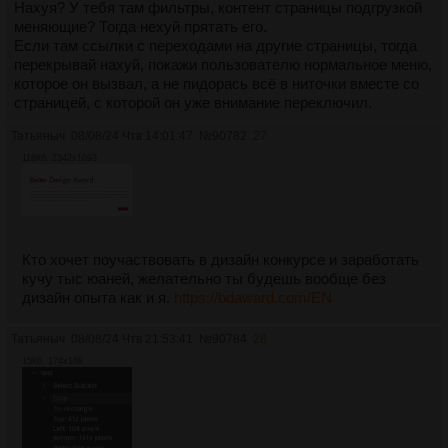
Нахуя? У тебя там фильтры, контент страницы подгрузкой
меняющие? Тогда нехуй прятать его.
Если там ссылки с переходами на другие страницы, тогда
перекрывай нахуй, покажи пользователю нормальное меню,
которое он вызвал, а не пидорась всё в ниточки вместе со
страницей, с которой он уже внимание переключил.
Татьяныч
08/08/24 Чтв 14:01:47
№
90782
27
116Кб, 2342x1093
Кто хочет поучаствовать в дизайн конкурсе и заработать
кучу тыс юаней, желательно ты будешь вообще без
дизайн опыта как и я.
https://bdaward.com/EN
Татьяныч
08/08/24 Чтв 21:53:41
№
90784
28
15Кб, 174x168