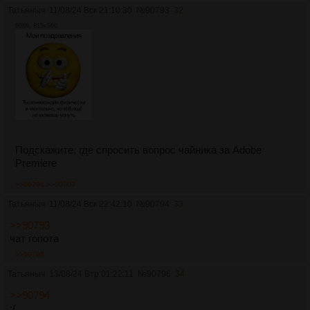
Татьяныч
11/08/24 Вск 21:10:30
№
90793
32
80Кб, 815x960
Подскажите, где спросить вопрос чайника за Adobe
Premiere
>>90794
>>90803
Татьяныч
11/08/24 Вск 22:42:10
№
90794
33
>>90793
чат гопота
>>90796
Татьяныч
13/08/24 Втр 01:22:11
№
90796
34
>>90794
:(