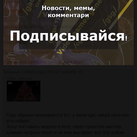
Татьяныч
15/08/24 Чтв 09:02:27
№
90804
37
>>90796
:)
Татьяныч
15/08/24 Чтв 11:51:26
№
90805
38
>>90797
Нахуй иди
Татьяныч
16/08/24 Птн 21:10:21
№
90808
39
Где можно залутать деньги зная фш?
Татьяныч
17/08/24 Суб 13:34:13
№
90809
40
1583Кб, 1722x1079
Гуру збраша призываются итт, у меня щас нахуй пена изо
рта пойдет.
Хочу поставить модель в позу через транспоз мастер,
кликаю на tpose mesh и он мне высирает вот эту хуйню