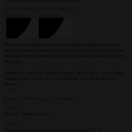
Татьяныч
14/07/24 Вск 20:21:32
№
90685
7
32Кб, 1655x1065
43Кб, 2500x1609
Почему в Photoshop при заливке выделенной области я
вижу угловатые пиксели? Это не предпросмотр такой, и не
маленькое разрешение, это их так заливает. Раньше такого
не было.
Проверил в другой, portable версии фотошопа - там гладко.
Видимо, дело в каких-то настройках, но я не понимаю в
каких.
>>90686
Татьяныч
15/07/24 Пнд 10:20:04
№
90686
8
>>90681
Купить. Ломаных нету.
>>90685
Включи растушевку выделенной области в 1 px