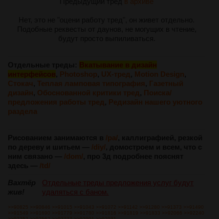
Предыдущий тред
в архиве
Нет, это не "оцени работу тред", он живет отдельно.
Подобные реквесты от даунов, не могущих в чтение,
будут просто выпиливаться.
Отдельные треды:
Вкатывание в дизайн
интерфейсов
,
Photoshop
,
UX-тред
,
Motion Design
,
Стокач
,
Теплая ламповая типография
,
Газетный
дизайн
,
Обоснованной критики тред
,
Поиска/
предложения работы тред
,
Редизайн нашего уютного
раздела
Рисованием занимаются в
/pa/
, каллиграфией, резкой
по дереву и шитьем —
/diy/
, домостроем и всем, что с
ним связано —
/dom/
, про 3д подробнее пояснят
здесь —
/td/
Вахтёр
Отдельные треды предложения услуг будут
жив!
удаляться с баном.
>>90825
>>90846
>>91015
>>91043
>>91072
>>91142
>>91280
>>91373
>>91490
>>91549
>>91690
>>91779
>>91780
>>91816
>>91819
>>91833
>>92066
>>92240
>>92252
>>92562
>>92727
>>92901
>>92931