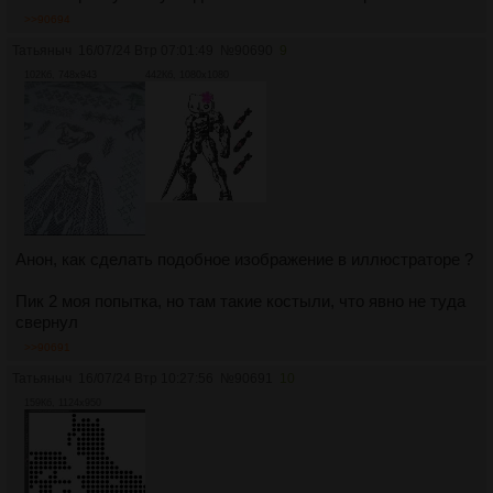
>>90694
Татьяныч
16/07/24 Втр 07:01:49
№
90690
9
102Кб, 748x943
442Кб, 1080x1080
Анон, как сделать подобное изображение в иллюстраторе ?
Пик 2 моя попытка, но там такие костыли, что явно не туда
свернул
>>90691
Татьяныч
16/07/24 Втр 10:27:56
№
90691
10
159Кб, 1124x950