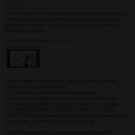
фон, муар
разводы похожие на пятна бензина на
>>90872
мелкотекстурной ткани, ну или когда пробуешь
>насрал такую пасту
сфотографировать монитор такая же тема
В итоге получил
Это всё херня. Все проходили через плюс-минус похожее.
ответ в духе "ой мне это не нужно, а если понадобится, то
Главное в этой сфере помнить, что ты в первую очередь
этим займётся мой фотограф". Пиздец. Этот "фотограф" не
дизайнер. А уже потом одежды там, ретуши сраной, или
знает, что в ACR есть ползунки убирающие муар и
полиграфии ебучей.
фотографирует брюки на модели на высоте живота, от чего
эти брюки выглядят длиньше, чем они есть на самом деле.
Татьяныч
07/09/24 Суб 09:59:44
№
90924
65
Сука, я фотографирую всё подряд уже 7 лет, понимаю, что
3016Кб, 1920x1080, 00:00:22
мне фотографирование неинтересно и я никак не развился в
этой области, но даже я понимаю настолько это тупые
ошибки. А этот человек работает фотографом и получает
деньги, наверняка ещё вложился в свой прибор, линзы
всякие покупает блять, а ещё карточки с пятнами для
калибровки за тыщ 10 наверное. Но ей я конечно ничего не
Аноны, привет! Подскажите, как в вордпрессе можно
ответил
выполнить такую механику?
1. Слайдер с тремя разными бэкграундами
2. На каждом слайде поверх бэкграунда лежит ещё
отдельный png файл, но ведёт себя как часть слайда
3.
этот пункт уже понятен, если удастся выполнить
предыдущий
мы скрываем png файл для отображения на
телефонах, оставляем на планшетах и пк.
Есть ли какой-нибудь плагин, который так умеет?