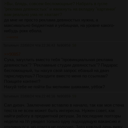
>Вы, блядь, совсем беспомощные? Набрать в гугле
"реклама девяностых" и жмакнуть на вкладку "картинки"
вам реально ума не хватает?
да мне не просто реклама девяностых нужна, а
максимально бюджетная и уебищная, на уровне какого-
нибудь рокк ебола.
>>90858
Татьяныч
22/08/24 Чтв 22:36:43
№
90858
58
>>90857
Сука, загуглить вместо тебя "провинциальная реклама
девяностых"? "Рекламные студии девяностых"? Пидарас
беспомощный, ты нахуя свой запрос ебаный на двач
тарнслируешь? Походите вместо меня по ссылкам?
Поищите контент?
Нахуй тебе не пойти бы мелкими шажками, уёбок?
Татьяныч
22/08/24 Чтв 22:46:16
№
90859
59
Сап дизач. Заключение вставлю в начало, так как моя стена
текста не всем может быть интересна. Нужен совет, как
найти работу в предметной ретуши. За последние полторы
недели на hh увидел только одну подходящую вакансию и
откликнулся, но ответа не получил. Зато каждый день вижу