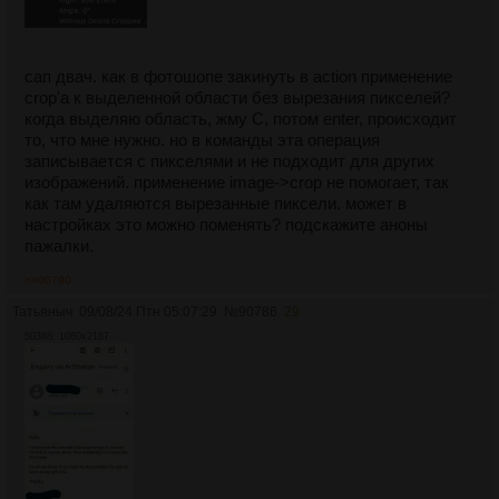
сап двач. как в фотошопе закинуть в action применение
crop'a к выделенной области без вырезания пикселей?
когда выделяю область, жму C, потом enter, происходит
то, что мне нужно. но в команды эта операция
записывается с пикселями и не подходит для других
изображений. применение image->crop не помогает, так
как там удаляются вырезанные пиксели. может в
настройках это можно поменять? подскажите аноны
пажалки.
>>90790
Татьяныч
09/08/24 Птн 05:07:29
№
90786
29
503Кб, 1080x2187