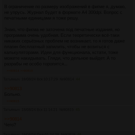
В ограничение по размеру изображений в фигме я, думаю,
не упрусь. Журнал будет в формате А4 300dpi. Вопрос с
печатными единицами я тоже решу.
Знаю, что фигма не заточена под печатные издания, но
программа очень удобная. Если теоретически всё-таки
никаких серьёзных проблем не возникает, то я готов даже
плагин бесплатный запилить, чтобы не возиться с
калькуляторами. Идеи для функционала, кстати, тоже
можете накидывать. Гляди, что дельное выйдет. А то
разрабы не особо торопятся...
>>90814
>>90819
Татьяныч
18/08/24 Вск 10:17:29
№
90814
44
>>90813
Больно.
>>90815
Татьяныч
18/08/24 Вск 11:14:21
№
90815
45
>>90814
Чего?
Татьяныч
19/08/24 Пнд 01:24:28
№
90819
46