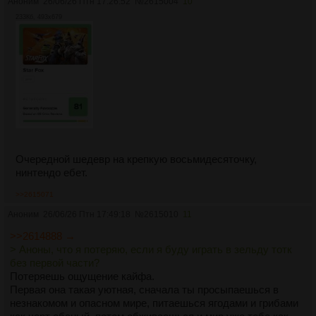
Аноним
26/06/26 Птн 17:26:52
№
2615004
10
233Кб, 493x679
Очередной шедевр на крепкую восьмидесяточку,
нинтендо ебет.
>>2615071
Аноним
26/06/26 Птн 17:49:18
№
2615010
11
>>2614888 →
> Аноны, что я потеряю, если я буду играть в зельду тотк
без первой части?
Потеряешь ощущение кайфа.
Первая она такая уютная, сначала ты просыпаешься в
незнакомом и опасном мире, питаешься ягодами и грибами