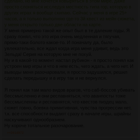
сделано, но мне хочется ковыряться в этом мире, даже
просто слоняться исследуя местность типа гор, которую в
других играх я вообще скипаю. Сейчас у меня в игре 25+
часов, а я только выполняю где-то 3й квест из мейн сюжета,
у меня открыто только две области на карте.
У меня примерно такой же опыт был в те далекие годы. Я
сразу понял, что это игра очень медленная и тягучая,
прямо-таки болото какое-то. И поначалу да, было
увлекательно, все ждал когда игра меня удивит, ведь это
Зельда! Серия на которую мне не похуй.
Ну и в какой-то момент настал рубикон - я просто понял как
устроен мир игры и что в нем есть, чего ждать, а чего нет. И
выводы меня разочаровали, я просто задушился, решил
сделать передышку и в игру так и не вернулся.
Я понял как там мало видов врагов, что саб-боссов убивать
бессмысленно и они респавняться, что аванпосты тоже
бессмысленны и респавнятся, что квестов пиздец мало,
сюжет говно, боевка примитивная, чувства прогрессии нет,
т.к. все способности выдают сразу в начале игры, шрайны
наскучивают однообразием.
Ну короче тотальное разочарование.
>>2614972