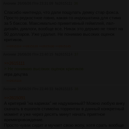
Аноним
26/06/26 Птн 23:31:09
№
2615111
36
Спасибо нинтендо, что дали пощупать демку стар фокса.
Просто редкостное говно, какая-то индюшатина для стима
за 5 баксов. Максимально примитивный геймплей, лвл-
дизайн, диалоги, вообще все. Никак это дерьмо не тянет на
50 долларов. Уже удалил. Не понимаю высоких оценок
критиков.
>>2615114
>>2615120
>>2615130
>>2615145
Аноним
26/06/26 Птн 23:40:15
№
2615114
37
>>2615111
> Не понимаю высоких оценок критиков
игра децтва
>>2615116
Аноним
26/06/26 Птн 23:46:33
№
2615115
38
>>2615091
А критерий "на кариках" не надуманный? Можно любую внку
скачать в ешопе/в стиме/на торрентах в данный конкретный
момент и уже через десять минут начать приятное
времяпровождение.
Просто чувак сидит и мучает свою жопу, хотя срать вообще