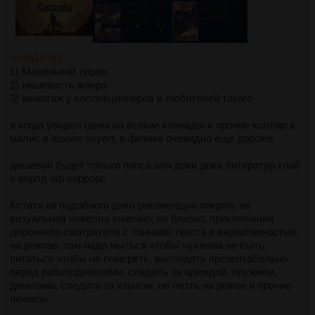
>>2615092
1) Маленький тираж
2) нишевость жанра
3) ажиотаж у коллекционеров и любителей такого
я когда увидел цены на всякие кланады и прочие коллар х
малис в ешопе охуел, в физике очевидно еще дороже
дешевой будет только попса аля доки доки литератур клаб
и ворлд оф хоррорс
Кстати из подобного дико рекомендую пикрил, не
визуальная новелла конечно, но близко, приключения
дорожного смотрителя с тоннами текста и вариативностью
на ренпае, там надо мыться чтобы чуханом не быть,
питаться чтобы не помереть, выглядеть презентабельно
перед работодателями, следить за одеждой, оружием,
деньгами, следить за языком, не лезть на рожон и прочие
нюансы