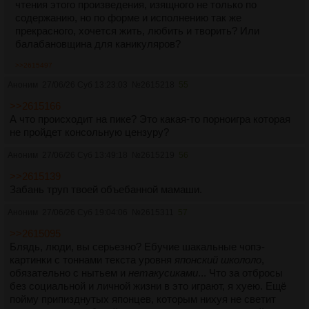
чтения этого произведения, изящного не только по
содержанию, но по форме и исполнению так же
прекрасного, хочется жить, любить и творить? Или
балабановщина для каникуляров?
>>2615497
Аноним
27/06/26 Суб 13:23:03
№
2615218
55
>>2615166
А что происходит на пике? Это какая-то порноигра которая
не пройдет консольную цензуру?
Аноним
27/06/26 Суб 13:49:18
№
2615219
56
>>2615139
Забань труп твоей объебанной мамаши.
Аноним
27/06/26 Суб 19:04:06
№
2615311
57
>>2615095
Блядь, люди, вы серьезно? Ебучие шакальные чопэ-
картинки с тоннами текста уровня
японский школоло
,
обязательно с нытьем и
нетакусиками
... Что за отбросы
без социальной и личной жизни в это играют, я хуею. Ещё
пойму припизднутых японцев, которым нихуя не светит