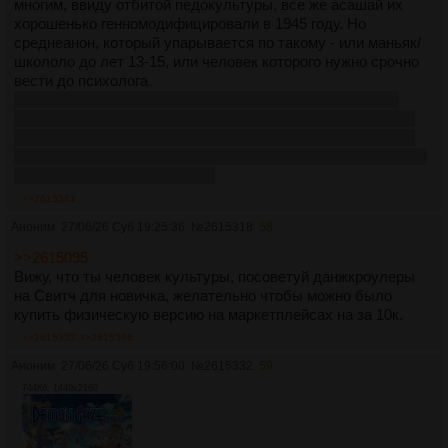
многим, ввиду отбитой педокультуры, все же асашай их
хорошенько генномодифицировали в 1945 году. Но
среднеанон, который упарывается по такому - или маньяк/
школоло до лет 13-15, или человек которого нужно срочно
вести до психолога.
Так филигранно оправдывать стоимость в 6к за сраные
шакалокартинки маленьких девочек с текстом, когда этой
генеро-парашей завален Стим и интернет по 50 рублей/10
штук - это какой же уровень копиума и самоотсоса и любви
к барину в организме, охуеть
>>2615341
Аноним
27/06/26 Суб 19:25:36
№
2615318
58
>>2615095
Вижу, что ты человек культуры, посоветуй данжкроулеры
на Свитч для новичка, желательно чтобы можно было
купить физическую версию на маркетплейсах на за 10к.
>>2615332
>>2615366
Аноним
27/06/26 Суб 19:56:00
№
2615332
59
744Кб, 1440x2160