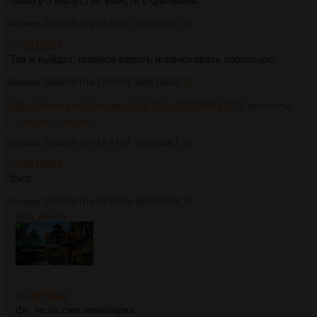
Galaxy 3 выпустят, вместе с фильмом.
Аноним
26/06/26 Птн 18:54:06
№
2615035
17
>>2615027
Так и выйдет, главное верить и занюхивать побольше.
Аноним
26/06/26 Птн 19:05:59
№
2615043
18
https://www.youtube.com/watch?v=ISMO6rFkDTY
[РАСКРЫТЬ]
>>2615061
>>2615063
Аноним
26/06/26 Птн 19:47:48
№
2615061
19
>>2615043
thicc
Аноним
26/06/26 Птн 19:55:49
№
2615063
20
388Кб, 1280x720
>>2615043
фу, че за сжв инвалидка