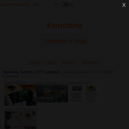
Главная
Настройки
Консоли
Ответить в тред
Назад
Вниз
Каталог
Обновить
Nintendo Switch 2 #77 /switch2/
Аноним
26/06/26 Птн 16:09:08
№
2614952
1
294Кб, 1920x1280
141Кб, 1424x800
267Кб, 1920x1073
8048Кб, 1280x720, 00:00:34