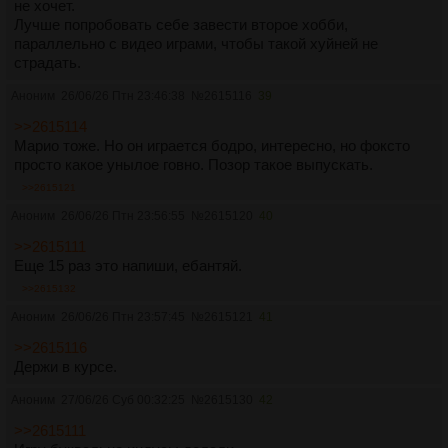
не хочет.
Лучше попробовать себе завести второе хобби,
параллельно с видео играми, чтобы такой хуйней не
страдать.
Аноним
26/06/26 Птн 23:46:38
№
2615116
39
>>2615114
Марио тоже. Но он играется бодро, интересно, но фоксто
просто какое унылое говно. Позор такое выпускать.
>>2615121
Аноним
26/06/26 Птн 23:56:55
№
2615120
40
>>2615111
Еще 15 раз это напиши, ебантяй.
>>2615132
Аноним
26/06/26 Птн 23:57:45
№
2615121
41
>>2615116
Держи в курсе.
Аноним
27/06/26 Суб 00:32:25
№
2615130
42
>>2615111