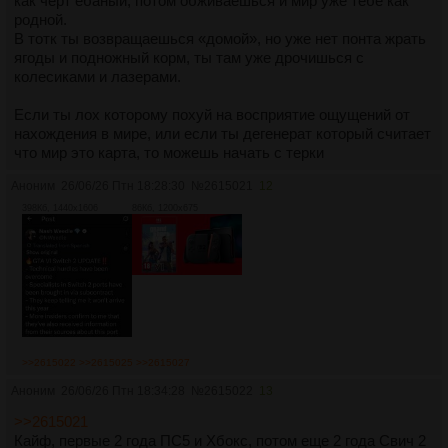
как черт ебаный, потом обживаешься и мир уже тебе как
родной.
В тотк ты возвращаешься «домой», но уже нет понта жрать
ягоды и подножный корм, ты там уже дрочишься с
колесиками и лазерами.
Если ты лох которому похуй на восприятие ощущений от
нахождения в мире, или если ты дегенерат который считает
что мир это карта, то можешь начать с терки
Аноним
26/06/26 Птн 18:28:30
№
2615021
12
398Кб, 1440x1606
86Кб, 1200x675
>>2615022
>>2615025
>>2615027
Аноним
26/06/26 Птн 18:34:28
№
2615022
13
>>2615021
Кайф, первые 2 года ПС5 и Хбокс, потом еще 2 года Свич 2