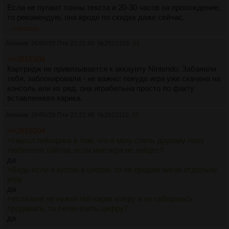
Если не пугают тонны текста и 20-30 часов на прохождение,
то рекомендую, она вроде по скидке даже сейчас.
>>2615942
Аноним
26/06/26 Птн 23:22:40
№
2615109
34
>>2615104
Картридж не привязывается к аккаунту Nintendo. Забанили
тебя, заблокировали - не важно: покуда игра уже скачена на
консоль или их ряд, она играбельна просто по факту
вставленного карика.
Аноним
26/06/26 Птн 23:22:48
№
2615110
35
>>2615104
>смысл гейкарика в том, что я могу слить другому лоху
любителю тайтла, если мне игра не зайдет?
да
>Ведь если я куплю в цифре, то не продам никак отдельно
игру
да
>если мне не нужен гей-карик и игру я не собираюсь
продавать, то легче взять цифру?
да