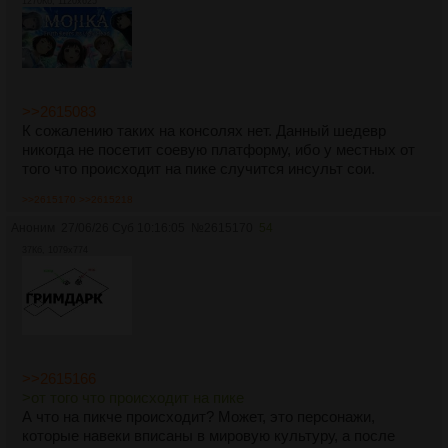
1270Кб, 1120x625
>>2615083
К сожалению таких на консолях нет. Данный шедевр
никогда не посетит соевую платформу, ибо у местных от
того что происходит на пике случится инсульт сои.
>>2615170
>>2615218
Аноним
27/06/26 Суб 10:16:05
№
2615170
54
37Кб, 1079x774
>>2615166
>от того что происходит на пике
А что на пикче происходит? Может, это персонажи,
которые навеки вписаны в мировую культуру, а после