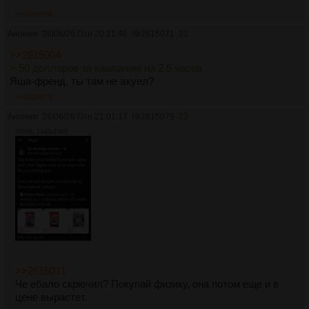
>>2615859
Аноним
26/06/26 Птн 20:21:46
№
2615071
21
>>2615004
> 50 долларов за кампанию на 2.5 часов
Яша-френд, ты там не ахуел?
>>2615079
Аноним
26/06/26 Птн 21:01:17
№
2615079
22
765Кб, 1440x1985
>>2615071
Че ебало скрючил? Покупай физику, она потом еще и в
цене вырастет.