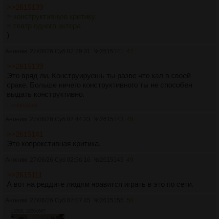
>>2615139
> конструктивную критику
> театр одного актера
)
Аноним
27/06/26 Суб 02:29:31
№
2615141
47
>>2615139
Это вряд ли. Конструируешь ты разве что кал в своей
сраке. Больше ничего конструктивного ты не способен
выдать конструктивно.
>>2615143
Аноним
27/06/26 Суб 02:44:23
№
2615143
48
>>2615141
Это копрокстивная критика.
Аноним
27/06/26 Суб 02:56:16
№
2615145
49
>>2615111
А вот на реддите людям нравится играть в это по сети.
Аноним
27/06/26 Суб 07:07:45
№
2615155
50
130Кб, 1000x667