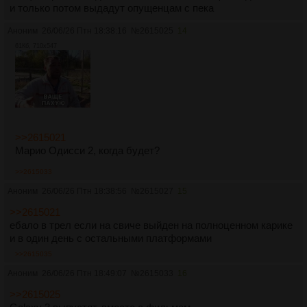
и только потом выдадут опущенцам с пека
Аноним
26/06/26 Птн 18:38:16
№
2615025
14
61Кб, 710x547
>>2615021
Марио Одисси 2, когда будет?
>>2615033
Аноним
26/06/26 Птн 18:38:56
№
2615027
15
>>2615021
ебало в трел если на свиче выйден на полноценном карике
и в один день с остальными платформами
>>2615035
Аноним
26/06/26 Птн 18:49:07
№
2615033
16
>>2615025