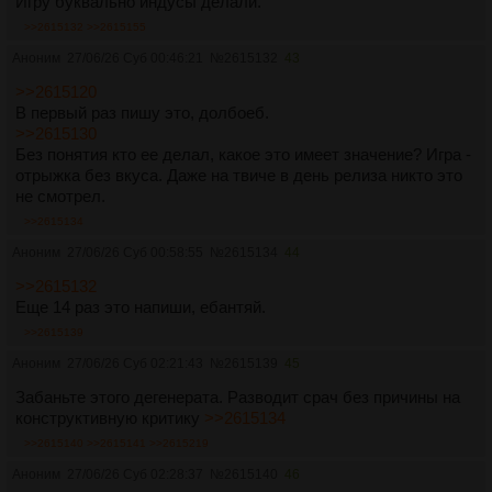
Игру буквально индусы делали.
>>2615132
>>2615155
Аноним
27/06/26 Суб 00:46:21
№
2615132
43
>>2615120
В первый раз пишу это, долбоеб.
>>2615130
Без понятия кто ее делал, какое это имеет значение? Игра -
отрыжка без вкуса. Даже на твиче в день релиза никто это
не смотрел.
>>2615134
Аноним
27/06/26 Суб 00:58:55
№
2615134
44
>>2615132
Еще 14 раз это напиши, ебантяй.
>>2615139
Аноним
27/06/26 Суб 02:21:43
№
2615139
45
Забаньте этого дегенерата. Разводит срач без причины на
конструктивную критику
>>2615134
>>2615140
>>2615141
>>2615219
Аноним
27/06/26 Суб 02:28:37
№
2615140
46