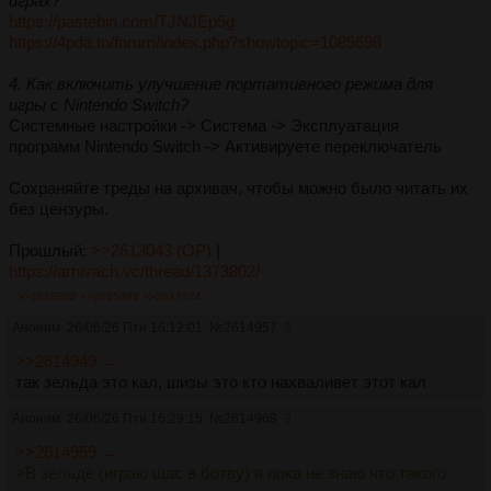
играх?
https://pastebin.com/TJNJEp5g
https://4pda.to/forum/index.php?showtopic=1085698
4. Как включить улучшение портативного режима для
игры с Nintendo Switch?
Системные настройки -> Система -> Эксплуатация
программ Nintendo Switch -> Активируете переключатель
Сохраняйте треды на архивач, чтобы можно было читать их
без цензуры.
Прошлый:
>>2613043 (OP)
|
https://arhivach.vc/thread/1373802/
>>2615802
>>2615982
>>2617574
Аноним
26/06/26 Птн 16:12:01
№
2614957
2
>>2614949 →
так зельда это кал, шизы это кто нахваливет этот кал
Аноним
26/06/26 Птн 16:29:15
№
2614968
3
>>2614959 →
>В зельде (играю щас в ботву) я пока не знаю что такого