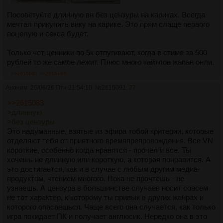
Посоветуйте длинную вн без цензуры на кариках. Всегда
мечтал прикупить внку на карике. Это прям слаще первого
поцелую и секса будет.
Только чот ценники по 5к отпугивают, когда в стиме за 500
рублей то же самое лежит. Плюс много тайтлов жапан онли.
>>2615091
>>2615166
Аноним
26/06/26 Птн 21:54:10
№
2615091
27
>>2615083
>длинную
>без цензуры
Это надуманные, взятые из эфира тобой критерии, которые
отделяют тебя от приятного времяпрепровождения. Все VN
короткие, особенно когда нравятся - прочёл и всё. Ты
хочешь не длинную или короткую, а которая понравится. А
это достигается, как и в случае с любым другим медиа-
продуктом, чтением многого. Пока не прочтёшь - не
узнаешь. А цензура в большинстве случаев носит совсем
не тот характер, к которому ты привык в других жанрах и
которого опасаешься. Чаще всего она случается, как только
игра покидает ПК и получает англюсик. Нередко она в это