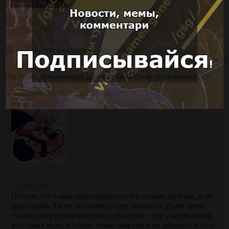
>>2615092
Аноним
26/06/26 Птн 22:08:40
№
2615094
30
>>2615092
За такие деньги карик должен быть со вкусом анимеписи
Аноним
26/06/26 Птн 22:11:06
№
2615095
31
1715Кб, 2163x2163
>>2615092
Потому что такие игры привозятся в страну штучно, а не
коробками. Ты не осознаёшь, где оказался. Даже одно
только отсутствие русских субтитров - это уже приговор,
это такая игра, которая лежит мёртво и не дёргается. Что