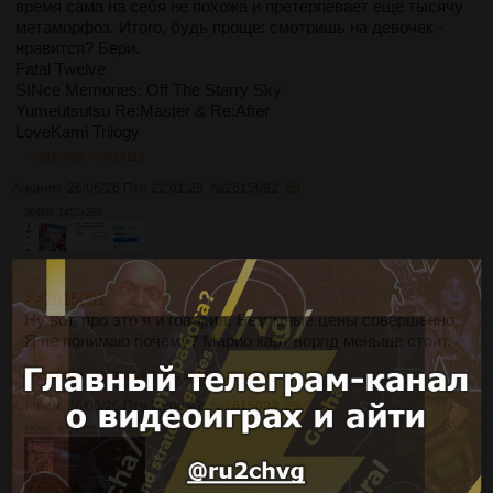
время сама на себя не похожа и претерпевает ещё тысячу
метаморфоз. Итого, будь проще: cмотришь на девочек -
нравится? Бери.
Fatal Twelve
SINce Memories: Off The Starry Sky
Yumeutsutsu Re:Master & Re:After
LoveKami Trilogy
>>2615092
>>2615115
Аноним
26/06/26 Птн 22:01:28
№
2615092
28
364Кб, 1452x397
>>2615091
Ну вот, про это я и говорил. Безумные цены совершенно.
Я не понимаю почему? Марио карт ворлд меньше стоит.
>>2615093
>>2615094
>>2615095
>>2615107
Аноним
26/06/26 Птн 22:06:47
№
2615093
29
182Кб, 882x532