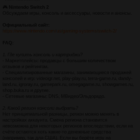
🎮
Nintendo Switch 2
Обсуждаем игры, консоль и аксессуары, новости и анонсы.
Официальный сайт:
https://www.nintendo.com/us/gaming-systems/switch-2/
FAQ:
1. Где купить консоль и картриджи?
- Маркетплейсы: продавцы с большим количеством
отзывов и рейтингом.
- Специализированные магазины, занимающиеся продажей
консолей и игр: videoigr.net, play-play.ru, terra-game.ru, dandy-
land.ru, igroray.ru, gamepark.ru, omegagame.ru, showgames.ru,
shop.buka.ru и другие.
- Сетевые магазины: DNS, МВидео/Эльдорадо.
2. Какой регион консоли выбрать?
Нет принципиальной разницы, регион можно менять в
настройках аккаунта. Смена региона становится
невозможна для некоторых регионов впоследствии, если на
счёте остаются хоть какие-то денежные средства
(например, так для США). Если вы берёте игру на