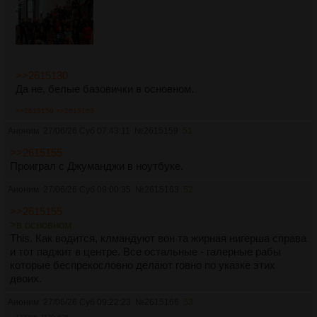
>>2615130
Да не, белые базовички в основном.
>>2615159
>>2615163
Аноним
27/06/26 Суб 07:43:11
№
2615159
51
>>2615155
Проиграл с Джуманджи в ноутбуке.
Аноним
27/06/26 Суб 09:00:35
№
2615163
52
>>2615155
>в основном
This. Как водится, клмандуют вон та жирная нигерша справа
и тот паджит в центре. Все остальные - галерные рабы
которые беспрекословно делают говно по указке этих
двоих.
Аноним
27/06/26 Суб 09:22:23
№
2615166
53