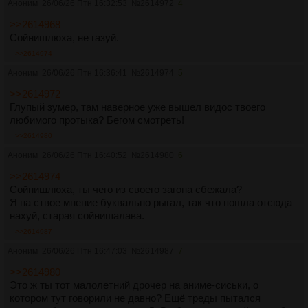
Аноним
26/06/26 Птн 16:32:53
№
2614972
4
>>2614968
Сойнишлюха, не газуй.
>>2614974
Аноним
26/06/26 Птн 16:36:41
№
2614974
5
>>2614972
Глупый зумер, там наверное уже вышел видос твоего
любимого протыка? Бегом смотреть!
>>2614980
Аноним
26/06/26 Птн 16:40:52
№
2614980
6
>>2614974
Сойнишлюха, ты чего из своего загона сбежала?
Я на ствое мнение буквально рыгал, так что пошла отсюда
нахуй, старая сойнишалава.
>>2614987
Аноним
26/06/26 Птн 16:47:03
№
2614987
7
>>2614980
Это ж ты тот малолетний дрочер на аниме-сиськи, о
котором тут говорили не давно? Ещё треды пытался