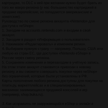
картридже, то DLC к ней при желании нужно будет брать из
того же макро-региона (у нас большинство картриджей в
продаже европейские, но попадаются американские и
азиатские).
Руководство по смене региона аккаунта «Nintendo» для
доступа к «eShop»:
1. Заходим на accounts.nintendo.com и входим в свой
аккаунт.
2. Заходим в раздел «Информация о пользователе».
3. Нажимаем «Редактировать» и изменяем регион.
4. Выбираем нужную страну — например, Польшу, США или
любую из стран ЕС, где доступен «Nintendo eShop» в
России через смену региона.
5. Сохраняем изменения и перезаходим в учётную запись.
На этом этапе аккаунт становится привязан к новому
региону, и вы сможете совершать покупки через «eShop»
без ограничений, которые были установлены в РФ.
Карты пополнения любого региона доступны для покупки на
плати.ру, маркетплейсах и в специализированных
магазинах занимающихся продажей консолей и игр
(например, shop.buka.ru).
3. Как исправить не загружающийся eShop и онлайн в