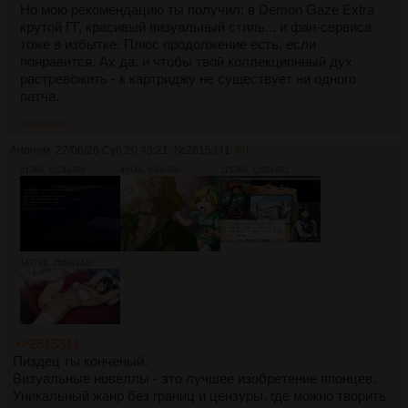
Но мою рекомендацию ты получил: в Demon Gaze Extra
крутой ГГ, красивый визуальный стиль... и фан-сервиса
тоже в избытке. Плюс продолжение есть, если
понравится. Ах да, и чтобы твой коллекционный дух
растревожить - к картриджу не существует ни одного
патча.
>>2615366
Аноним
27/06/26 Суб 20:43:21
№
2615341
60
413Кб, 1024x768
481Кб, 640x480
1153Кб, 1282x852
1437Кб, 2560x1440
>>2615311
Пиздец ты конченый.
Визуальные новеллы - это лучшее изобретение японцев.
Уникальный жанр без границ и цензуры, где можно творить