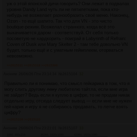
уж о этой японской дичи говорить? Они лежат в подвалах
уровня Dandy Land чуть ли не пятилетками, пока кто-
нибудь не возжелает разнообразить своё меню. Наконец,
Ozon - то ещё шапито. Так что для VN - это чисто
boutique-режим. Возжелал странного, когда всё это
выкачивается даром - соответствуй. От себя только
посоветую не хардкорить - поиграй в Labyrinth of Refrain:
Coven of Dusk или Mary Skelter 2 - там тебе довольно VN
будет, только ещё и с уматным геймплеем, оторваться
невозможно.
>>2615311
>>2615318
>>2615366
Аноним
26/06/26 Птн 23:14:34
№
2615104
32
Правильно ли я понимаю, что смысл гейкарика в том, что я
могу слить другому
лоху
любителю тайтла, если мне игра
не зайдет? Ведь если я куплю в цифре, то не продам никак
отдельно игру, отсюда следует вывод — если мне не нужен
гей-карик и игру я не собираюсь продавать, то легче взять
цифру?
>>2615109
>>2615110
Аноним
26/06/26 Птн 23:21:01
№
2615107
33
10Кб, 460x215
362Кб, 1920x1080
420Кб, 1920x1080