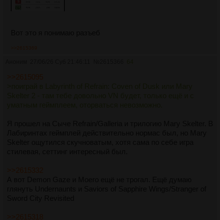
Вот это я понимаю разъеб
>>2615369
Аноним
27/06/26 Суб 21:46:11
№
2615366
64
>>2615095
>поиграй в Labyrinth of Refrain: Coven of Dusk или Mary
Skelter 2 - там тебе довольно VN будет, только ещё и с
уматным геймплеем, оторваться невозможно.
Я прошел на Сыче Refrain/Galleria и трилогию Mary Skelter. В
Лабиринтах геймплей действительно нормас был, но Mary
Skelter ощутился скучноватым, хотя сама по себе игра
стилевая, сеттинг интересный был.
>>2615332
А вот Demon Gaze и Moero ещё не трогал. Ещё думаю
глянуть Undernaunts и Saviors of Sapphire Wings/Stranger of
Sword City Revisited
>>2615318