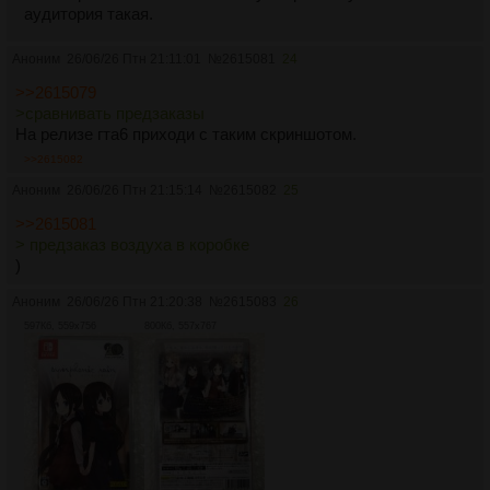
аудитория такая.
Аноним
26/06/26 Птн 21:11:01
№
2615081
24
>>2615079
>сравнивать предзаказы
На релизе гта6 приходи с таким скриншотом.
>>2615082
Аноним
26/06/26 Птн 21:15:14
№
2615082
25
>>2615081
> предзаказ воздуха в коробке
)
Аноним
26/06/26 Птн 21:20:38
№
2615083
26
597Кб, 559x756
800Кб, 557x767