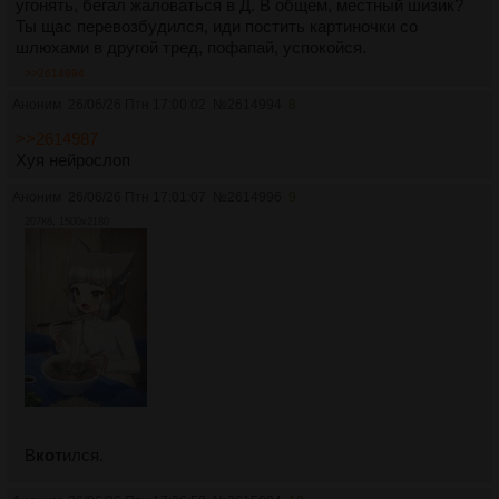
угонять, бегал жаловаться в Д. В общем, местный шизик?
Ты щас перевозбудился, иди постить картиночки со
шлюхами в другой тред, пофапай, успокойся.
>>2614994
Аноним
26/06/26 Птн 17:00:02
№
2614994
8
>>2614987
Хуя нейрослоп
Аноним
26/06/26 Птн 17:01:07
№
2614996
9
207Кб, 1500x2180
В
кот
ился.