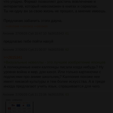
что угодно. Формат позволяет достичь вовлечение и
интерактив, который невозможен в книгах и сериалах.
Ты ни одну вн за свою жизнь не прошел, а мнение имеешь.
Предлагаю забанить этого дауна.
>>2615348
>>2615411
>>2615420
Аноним
27/06/26 Суб 20:47:10
№
2615343
61
предлагаю тебе пойти нахуй
Аноним
27/06/26 Суб 21:00:07
№
2615348
62
>>2615341
>Визуальные новеллы - это лучшее изобретение японцев
А полноценные книги калпонцы писали когда нибудь? Ну
уровня война и мир, дон кихот. Или только картиночки с
подписями про аниме школьниц? Калпония похоже нее
имеет никакой культуры и тем более искусства. А в треде
иногда предлагают учить язык, спрашивается для чего.
Аноним
27/06/26 Суб 21:22:06
№
2615356
63
35Кб, 1080x665