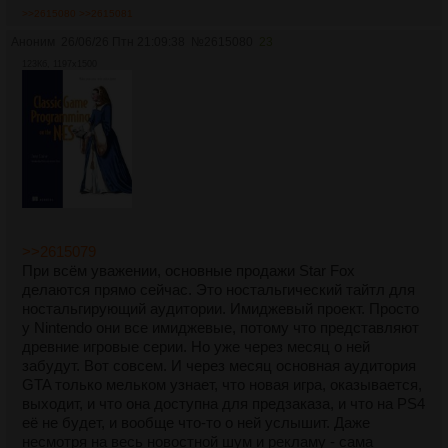
>>2615080
>>2615081
Аноним
26/06/26 Птн 21:09:38
№
2615080
23
123Кб, 1197x1500
>>2615079
При всём уважении, основные продажи Star Fox
делаются прямо сейчас. Это ностальгический тайтл для
ностальгирующий аудитории. Имиджевый проект. Просто
у Nintendo они все имиджевые, потому что представляют
древние игровые серии. Но уже через месяц о ней
забудут. Вот совсем. И через месяц основная аудитория
GTA только мельком узнает, что новая игра, оказывается,
выходит, и что она доступна для предзаказа, и что на PS4
её не будет, и вообще что-то о ней услышит. Даже
несмотря на весь новостной шум и рекламу - сама