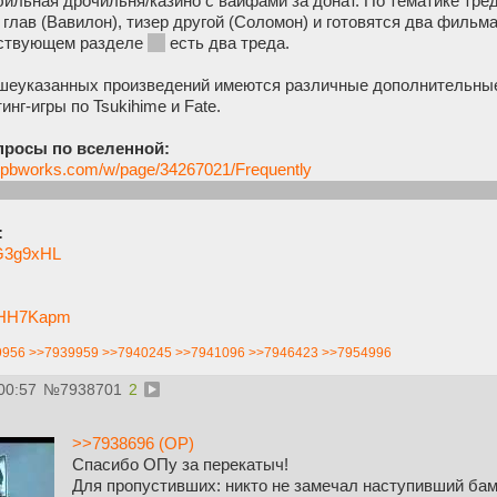
обильная дрочильня/казино с вайфами за донат. По тематике тре
 глав (Вавилон), тизер другой (Соломон) и готовятся два фильм
тствующем разделе
vg
есть два треда.
шеуказанных произведений имеются различные дополнительные
нг-игры по Tsukihime и Fate.
опросы по вселенной:
al.pbworks.com/w/page/34267021/Frequently
ься от того,что он спизданет сегодня, т.к. гриб любит переобув
:
zG3g9xHL
/DHH7Kapm
9956
>>7939959
>>7940245
>>7941096
>>7946423
>>7954996
00:57
№
7938701
2
>>7938696 (OP)
Спасибо ОПу за перекатыч!
Для пропустивших: никто не замечал наступивший бам