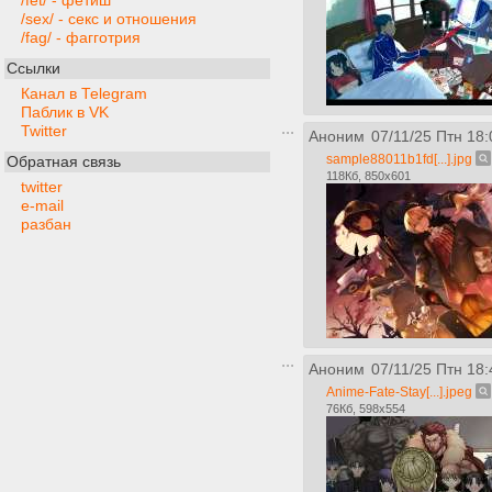
/fet/ - фетиш
/sex/ - секс и отношения
/fag/ - фагготрия
Ссылки
Канал в Telegram
Паблик в VK
Twitter
Аноним
07/11/25 Птн 18:
sample88011b1fd[...].jpg
Обратная связь
118Кб, 850x601
twitter
e-mail
разбан
Аноним
07/11/25 Птн 18:
Anime-Fate-Stay[...].jpeg
76Кб, 598x554