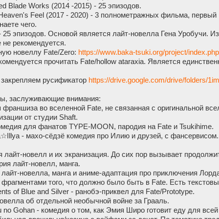
ited Blade Works (2014 -2015) - 25 эпизодов.
: Heaven's Feel (2017 - 2020) - 3 полнометражных фильма, первы
наете чего.
 - 25 эпизодов. Основой является лайт-новелла Гена Уробучи. Из
е не рекомендуется.
ную новеллу Fate/Zero:
https://www.baka-tsuki.org/project/index.php
омендуется прочитать Fate/hollow ataraxia. Является единстве
 закрепляем русификатор
https://drive.google.com/drive/folde
ы, заслуживающие внимания:
ая франшиза во вселенной Fate, не связанная с оригинальной вс
зации от студии Shaft.
комедия для фанатов TYPE-MOON, пародия на Fate и Tsukihime.
sma☆Illya - махо-сёдзё комедия про Илию и друзей, с фансервисом.
ия лайт-новелл и их экранизация. До сих пор вызывает продолж
ерия лайт-новелл, манга.
es - лайт-новелла, манга и аниме-адаптация про приключения Лор
 с фрагментами того, что должно было быть в Fate. Есть текстов
nts of Blue and Silver - ранобэ-приквел для Fate/Prototype.
-новелла об отдельной необычной войне за Грааль.
u no Gohan - комедия о том, как Эмия Широ готовит еду для всей