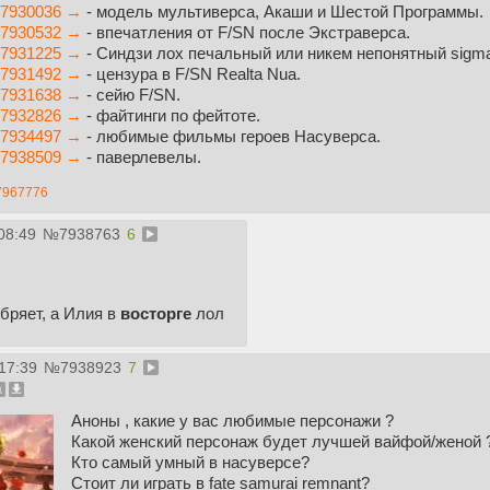
7930036 →
- модель мультиверса, Акаши и Шестой Программы.
7930532 →
- впечатления от F/SN после Экстраверса.
7931225 →
- Синдзи лох печальный или никем непонятный sigm
7931492 →
- цензура в F/SN Realta Nua.
7931638 →
- сейю F/SN.
7932826 →
- файтинги по фейтоте.
7934497 →
- любимые фильмы героев Насуверса.
7938509 →
- паверлевелы.
7967776
08:49
№
7938763
6
бряет, а Илия в
восторге
лол
17:39
№
7938923
7
Аноны , какие у вас любимые персонажи ?
Какой женский персонаж будет лучшей вайфой/женой 
Кто самый умный в насуверсе?
Стоит ли играть в fate samurai remnant?