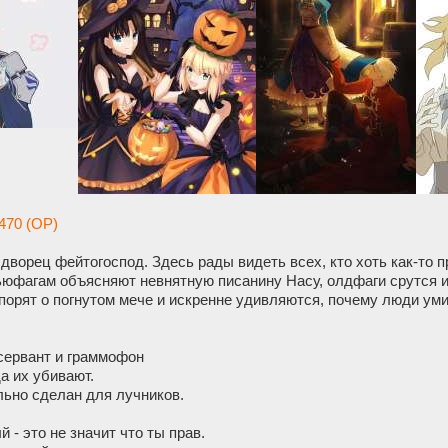
470 (OP)
дворец фейтогоспод. Здесь рады видеть всех, кто хоть как-то 
ьюфагам объясняют невнятную писанину Насу, олдфаги срутся из
порят о погнутом мече и искренне удивляются, почему люди уми
 сервант и граммофон
а их убивают.
льно сделан для лучников.
 - это не значит что ты прав.