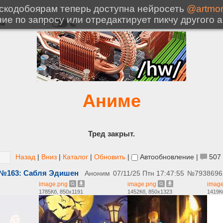
Аниме
Тред закрыт.
Назад
|
Вниз
|
Каталог
|
Обновить
|
Автообновление
|
507
d №163: Сабля Эдишен
Аноним
07/11/25 Птн 17:47:55
№
7938696
image.png
image.png
imag
1785Кб, 850x1191
1452Кб, 850x1323
1419К