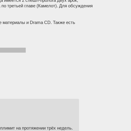
да имеется 2 спешл-пролога двух арок,
а по третьей главе (Камелот). Для обсуждения
 материалы и Drama CD. Также есть
аться на ходу
плимит на протяжении трёх недель.