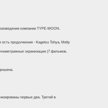
произведения компании TYPE-MOON.
 есть продолжения - Kagetsu Tohya, Melty
лнометражные экранизации (7 фильмов,
брошена.
анизированы первые два. Третий в