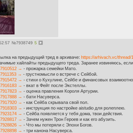
52:57
№
7938749
5
ылка на предыдущий тред в архиваче:
https://arhivach.vc/thread/
ачимые хайлайты предыдущего треда. Заранее извиняюсь, если 
7910512 →
- прожарка семейки Мато.
7911353 →
- грустномысли о встрече с Сейбой.
7915472 →
- стихи о Кухулине, Сейбе и финансовых взаимоотн
7916183 →
- вкат в Фейт после Экстеллы.
7917823 →
- оценка правления Короля Артурии.
7917888 →
- бати Насуверса.
7917920 →
- как Сейба скрывала свой пол.
7918303 →
- инструкция по настройке aistudio для ролеплею.
7923174 →
- Сейба появляется у тебя дома, твои действия.
7928817 →
- Зачем нужен Трон Героев и как его абузить.
7928826 →
- Что мы потеряли с Эпохи Богов.
7928898 →
- три канона Насуверса.