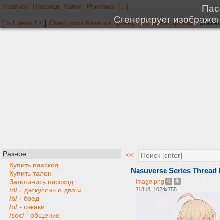
Главная
Пасскод
Талон
Реклама
[...]
[
b
/
news
/
+
]
Юзердоски
Каталог
Трекер
NSFW
Настройки
Разное
<<
Купить пасскод
Nasuverse Series Threa
Купить талон
Залогинить пасскод
image.png
718Кб, 1024x755
/d/ - дискуссии о два.ч
/b/ - бред
/o/ - оэкаки
/soc/ - общение