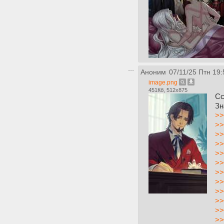
Аноним
07/11/25 Птн 19:
image.png
451Кб, 512x875
Сс
Зн
>>
>>
>>
>>
>>
>>
>>
>>
>>
>>
>>
>>