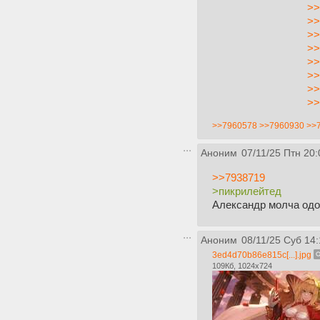
>>
>>
>>
>>
>>
>>
>>
>>
>>7960578
>>7960930
>>
Аноним
07/11/25 Птн 20:
>>7938719
>пикрилейтед
Александр молча одо
Аноним
08/11/25 Суб 14:
3ed4d70b86e815c[...].jpg
109Кб, 1024x724