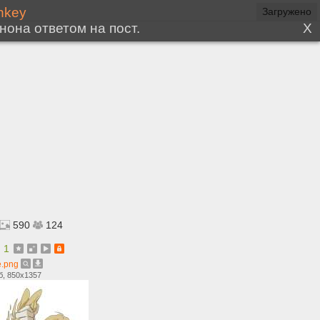
590
124
1
e.png
б, 850x1357