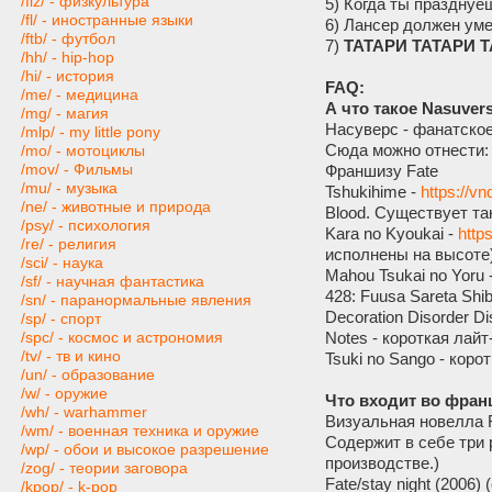
/fiz/ - физкультура
5) Когда ты празднуе
/fl/ - иностранные языки
6) Лансер должен ум
/ftb/ - футбол
7)
ТАТАРИ ТАТАРИ 
/hh/ - hip-hop
/hi/ - история
FAQ:
/me/ - медицина
А что такое Nasuver
/mg/ - магия
Насуверс - фанатско
/mlp/ - my little pony
Сюда можно отнести:
/mo/ - мотоциклы
/mov/ - Фильмы
Франшизу Fate
/mu/ - музыка
Tshukihime -
https://vn
/ne/ - животные и природа
Blood. Существует та
/psy/ - психология
Kara no Kyoukai -
http
/re/ - религия
исполнены на высоте)
/sci/ - наука
Mahou Tsukai no Yoru 
/sf/ - научная фантастика
428: Fuusa Sareta Sh
/sn/ - паранормальные явления
Decoration Disorder 
/sp/ - спорт
Notes - короткая лайт
/spc/ - космос и астрономия
/tv/ - тв и кино
Tsuki no Sango - коро
/un/ - образование
/w/ - оружие
Что входит во фран
/wh/ - warhammer
Визуальная новелла Fa
/wm/ - военная техника и оружие
Содержит в себе три р
/wp/ - обои и высокое разрешение
производстве.)
/zog/ - теории заговора
Fate/stay night (2006)
/kpop/ - k-pop