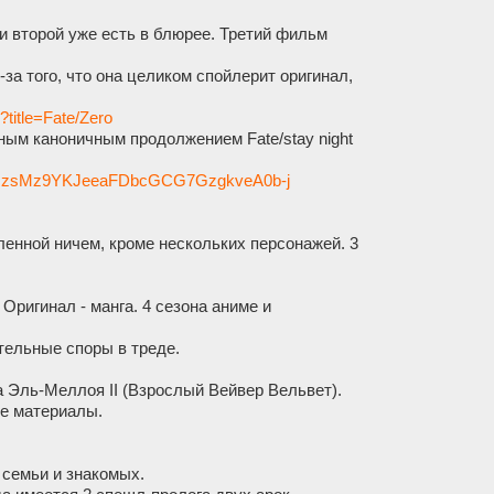
й и второй уже есть в блюрее. Третий фильм
-за того, что она целиком спойлерит оригинал,
?title=Fate/Zero
нным каноничным продолжением Fate/stay night
rs/1imzsMz9YKJeeaFDbcGCG7GzgkveA0b-j
еленной ничем, кроме нескольких персонажей. 3
 Оригинал - манга. 4 сезона аниме и
ительные споры в треде.
да Эль-Меллоя II (Взрослый Вейвер Вельвет).
ые материалы.
 семьи и знакомых.