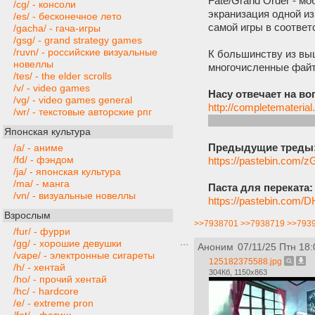
Fate/Grand Order - м
/cg/ - консоли
экранизация одной из
/es/ - бесконечное лето
самой игры в соотве
/gacha/ - гача-игры
/gsg/ - grand strategy games
/ruvn/ - российские визуальные
К большинству из вы
новеллы
многочисленные файти
/tes/ - the elder scrolls
/v/ - video games
Насу отвечает на в
/vg/ - video games general
http://completemateri
/wr/ - текстовые авторские рпг
Может сильно отличат
Японская культура
Предыдущие треды
/a/ - аниме
/fd/ - фэндом
https://pastebin.com/
/ja/ - японская культура
/ma/ - манга
Паста для переката:
/vn/ - визуальные новеллы
https://pastebin.com
Взрослым
>>7938701
>>7938719
>>793
/fur/ - фурри
/gg/ - хорошие девушки
Аноним
07/11/25 Птн 18:
/vape/ - электронные сигареты
125182375588.jpg
/h/ - хентай
304Кб, 1150x863
/ho/ - прочий хентай
/hc/ - hardcore
/e/ - extreme pron