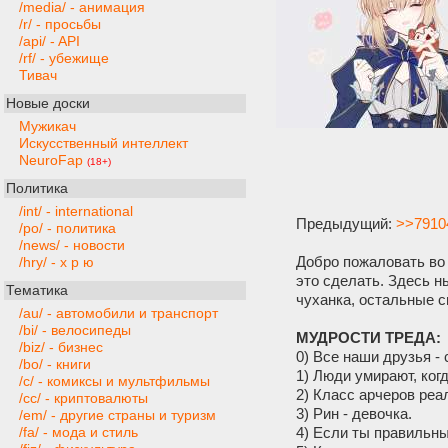
/media/ - анимация
/r/ - просьбы
/api/ - API
/rf/ - убежище
Тивач
Новые доски
Мужикач
Искусственный интеллект
NeuroFap
(18+)
Политика
/int/ - international
Предыдущий:
>>7910
/po/ - политика
/news/ - новости
Добро пожаловать во 
/hry/ - х р ю
это сделать. Здесь н
Тематика
чуханка, остальные с
/au/ - автомобили и транспорт
/bi/ - велосипеды
МУДРОСТИ ТРЕДА:
/biz/ - бизнес
0) Все наши друзья -
/bo/ - книги
1) Люди умирают, когд
/c/ - комиксы и мультфильмы
2) Класс арчеров реа
/cc/ - криптовалюты
3) Рин - девочка.
/em/ - другие страны и туризм
4) Если ты правильный
/fa/ - мода и стиль