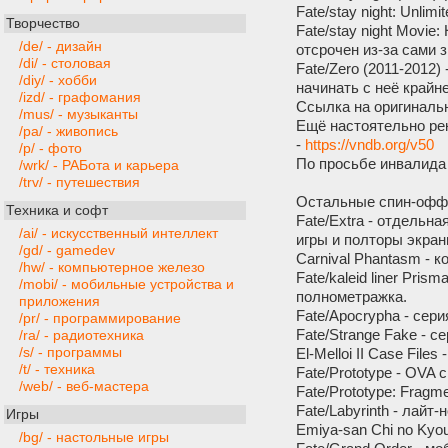
Fate/stay night: Unlim
Творчество
Fate/stay night Movie
/de/ - дизайн
отсрочен из-за сами з
/di/ - столовая
Fate/Zero (2011-2012)
/diy/ - хобби
начинать с неё крайн
/izd/ - графомания
Ссылка на оригиналь
/mus/ - музыканты
Ещё настоятельно рек
/pa/ - живопись
-
https://vndb.org/v50
/p/ - фото
По просьбе инвалида
/wrk/ - РАБота и карьера
/trv/ - путешествия
Остальные спин-офф
Техника и софт
Fate/Extra - отдельн
/ai/ - искусственный интеллект
игры и полторы экрани
/gd/ - gamedev
Carnival Phantasm - 
/hw/ - компьютерное железо
Fate/kaleid liner Pri
/mobi/ - мобильные устройства и
полнометражка.
приложения
Fate/Apocrypha - сер
/pr/ - программирование
Fate/Strange Fake - с
/ra/ - радиотехника
/s/ - программы
El-Melloi II Case Fil
/t/ - техника
Fate/Prototype - OVA
/web/ - веб-мастера
Fate/Prototype: Fragme
Fate/Labyrinth - лайт
Игры
Emiya-san Chi no Kyo
/bg/ - настольные игры