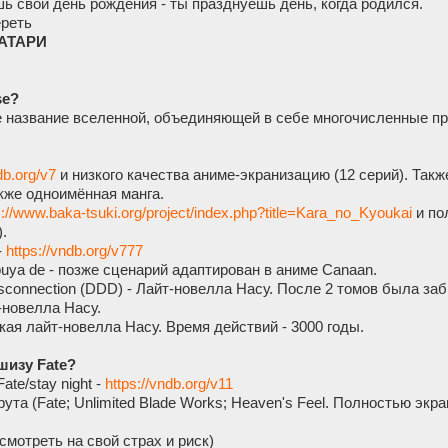
шь свой день рождения - ты празднуешь день, когда родился.
ереть
ТАТАРИ
se?
е название вселенной, объединяющей в себе многочисленные 
db.org/v7
и низкого качества аниме-экранизацию (12 серий). Также
кже одноимённая манга.
s://www.baka-tsuki.org/project/index.php?title=Kara_no_Kyoukai
и по
.
-
https://vndb.org/v777
ibuya de - позже сценарий адаптирован в аниме Canaan.
Disconnection (DDD) - Лайт-новелла Насу. После 2 томов была за
-новелла Насу.
ткая лайт-новелла Насу. Время действий - 3000 годы.
шизу Fate?
te/stay night -
https://vndb.org/v11
ута (Fate; Unlimited Blade Works; Heaven's Feel. Полностью экр
 (смотреть на свой страх и риск)