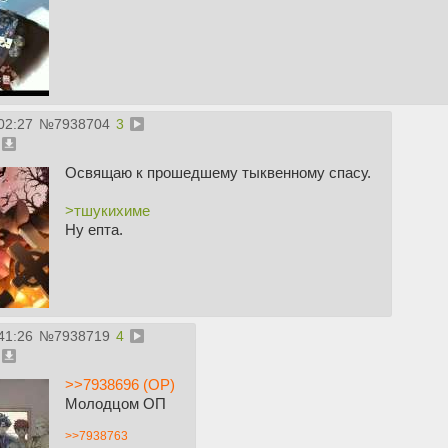
02:27
№
7938704
3
Освящаю к прошедшему тыквенному спасу.
>тшукихиме
Ну епта.
41:26
№
7938719
4
>>7938696 (OP)
Молодцом ОП
>>7938763