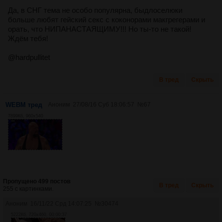
Да, в СНГ тема не особо популярна, быдлоселюки
больше любят гейский секс с коконорами макгрегерами и
орать, что НИПАНАСТАЯЩИМУ!!! Но ты-то не такой!
Ждём тебя!
@hardpullitet
В тред
Скрыть
WEBM тред
Аноним
27/08/16 Суб 18:06:57
№
67
7899Кб, 960x540
Пропущено 499 постов
В тред
Скрыть
255 с картинками.
Аноним
16/11/22 Срд 14:07:25
№
30474
5222Кб, 720x460, 00:00:37