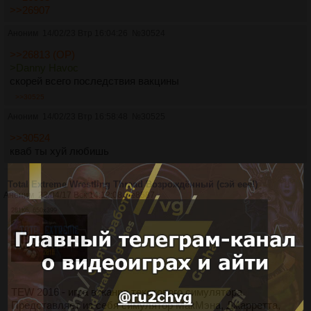
>>26907
Аноним
14/02/23 Втр 16:04:26
№
30524
>>26813 (OP)
>Danny Havoc
скорей всего последствия вакцины
>>30525
Аноним
14/02/23 Втр 16:58:48
№
30525
>>30524
кваб ты хуй любишь
Total Extreme Wrestling Thread Возрождённый (сэй еее!)
Аноним
23/04/17 Вск 14:12:08
№
8587
281Кб, 650x399
TEW 2016 - игра в жанре текстового симулятора.
Представляет из себя симулятор МакМэна, Джарретта,