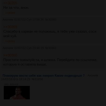
>>30355
Не за что, анон.
>>30360
Аноним
02/07/22 Суб 17:56:36
№
30360
>>30359
Спасибо в карман не положишь, я тебе уже сказал, соси
мой хуй.
>>30361
Аноним
02/07/22 Суб 23:46:19
№
30361
>>30360
Простите пожалуйста, я шлюха. Перейдите по ссылочке,
которую я оставила выше.
Планирую вести себя как пикрил Какие подводные ?
Аноним
16/01/18 Втр 18:14:25
№
11858
18Кб, 800x418