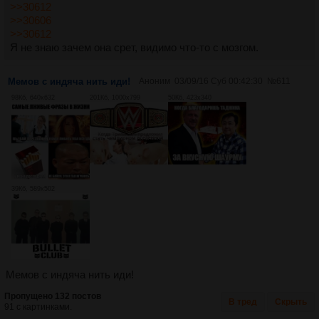
>>30612
>>30606
>>30612
Я не знаю зачем она срет, видимо что-то с мозгом.
Мемов с индяча нить иди!
Аноним
03/09/16 Суб 00:42:30
№
611
98Кб, 640x632
201Кб, 1000x799
50Кб, 423x340
39Кб, 589x502
Мемов с индяча нить иди!
Пропущено 132 постов
В тред
Скрыть
91 с картинками.