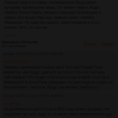
Первый тред в истории, посвященный (будущему)
лучшему промоушену мира. Тут можно чирить Коди,
любить Кенни Омегу, ожидать прихода Гробовщика и
гадать, кто из ростера ццу первым кинет семейку
Макмэнов. Ну ещё обсуждать трансгендеров и хуи с
ногами. Лет'с го, олл ин.
>>30358
Пропущено 130 постов
В тред
Скрыть
29 с картинками.
Аноним
01/07/22 Птн 14:29:25
№
30358
>>17277 (OP)
Эмброуз временный чемпик ауе? Это как? Когда Пунк
вернется, они будут драться за титул? Что по счетчику
тайтлерйна? Это будет считататься как второй титул для
Эмброуза? А если Пунк проиграет, те дни когда он сидел на
больничном с титулом, будут засчитаны Эмброузу?
Аноним
13/07/22 Срд 22:45:43
№
30389
>>29790
ты долбаеб или да? хз как в 2022 году можно высрать чет
подобное про аев, видя то, в какое говно превратилось ццу