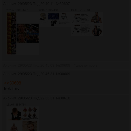
Аноним
29/05/23 Пнд 20:40:11
№
30607
282Кб, 1080x1431
92Кб, 1080x488
135Кб, 916x684
Аноним
29/05/23 Пнд 20:45:03
№
30608
#wipe symbols
Аноним
29/05/23 Пнд 20:45:31
№
30609
>>30608
kek this
Аноним
29/05/23 Пнд 22:33:31
№
30610
131Кб, 884x784