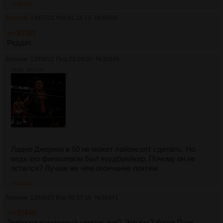
>>30390
Аноним
14/07/22 Чтв 01:18:19
№
30390
>>30389
Реддит
Аноним
12/09/22 Пнд 23:09:00
№
30440
247Кб, 480x479
Ладно Джерико в 50 не может лайонсолт сделать. Но
ведь его финишером был коудбрейкер. Почему он не
остался? Лучше же чем окончание локтем
>>30441
Аноним
13/09/22 Втр 06:37:10
№
30441
>>30440
Эмброуз временный чемпик ауе? Это как? Когда Пунк