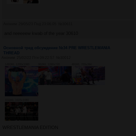
Аноним
29/05/23 Пнд 23:06:05
№
30611
and neeeeew kwab of the year 30610
Основной тред обсуждение №34 PRE WRESTLEMANIA
THREAD
Аноним
25/02/22 Птн 09:22:57
№
30012
1491Кб, 1200x1080
962Кб, 1280x720
491Кб, 700x394
3111Кб, 1920x1080
WRESTLEMANIA EDITION