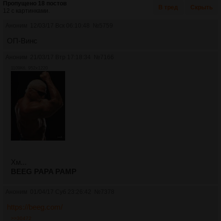
Пропущено 18 постов
В тред
Скрыть
12 с картинками.
Аноним
12/03/17 Вск 06:10:48
№
5759
ОП-Винс
Аноним
21/03/17 Втр 17:18:34
№
7166
1109Кб, 952x1220
Хм...
BEEG PAPA PAMP
Аноним
01/04/17 Суб 23:26:42
№
7378
https://beeg.com/
>>30472