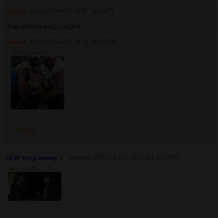
Аноним
10/11/22 Чтв 20:15:37
№
30471
Харамный вид спорта
Аноним
10/11/22 Чтв 20:19:48
№
30472
161Кб, 1024x1024
>>7378
AEW тред номер 1
Аноним
08/02/19 Птн 18:57:53
№
17277
40Кб, 775x422