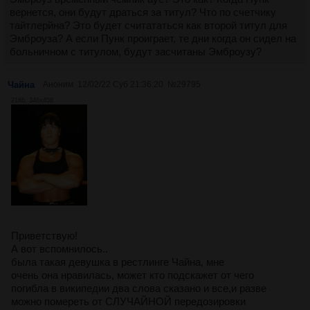
вернется, они будут драться за титул? Что по счетчику
тайтлерйна? Это будет считататься как второй титул для
Эмброуза? А если Пунк проиграет, те дни когда он сидел на
больничном с титулом, будут засчитаны Эмброузу?
Чайна
Аноним
12/02/22 Суб 21:36:20
№
29795
21Кб, 348x458
Приветствую!
А вот вспомнилось..
была такая девушка в рестлинге Чайна, мне
очень она нравилась, может кто подскажет от чего
погибла в википедии два слова сказано и все,и разве
можно помереть от СЛУЧАЙНОЙ передозировки