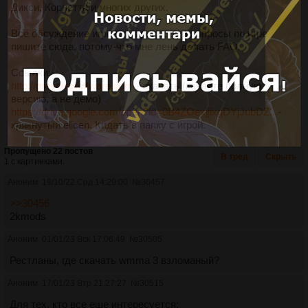
Дикси, Корнетта и многих других.
Всё обсуждение игрового процесса и вопросы по игре
пишите сюда, потому-что мне лень делать FAQ.
Ссылки:
http://greydogsoftware.com
- скачать (качайте полную
версию, а не демо)
https://drive.google.com/open?id=0B4ZOexjjixgDYjJubDZ..
-
крякнутый elicen. Кидать в папку с игрой.
Пропущено 22 постов
В тред
Скрыть
1 с картинками.
Аноним
19/10/22 Срд 14:29:00
№
30457
>>30456
2kmods
Аноним
01/01/23 Вск 17:06:49
№
30505
Рестланы, где скачать wmma 3 взломаный?
Аноним
17/01/23 Втр 21:27:27
№
30515
Для тех, кто все еще интересуется: