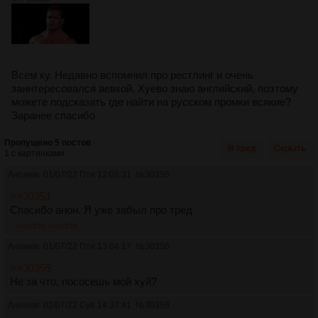
Всем ку. Недавно вспомнил про рестлинг и очень
заинтересовался аевкой. Хуево знаю английский, поэтому
можете подсказать где найти на русском промки всякие?
Заранее спасибо
Пропущено 5 постов
В тред
Скрыть
1 с картинками.
Аноним
01/07/22 Птн 12:08:31
№
30355
>>30351
Спасибо анон. Я уже забыл про тред
>>30356
>>30359
Аноним
01/07/22 Птн 13:04:17
№
30356
>>30355
Не за что, пососешь мой хуй?
Аноним
02/07/22 Суб 14:37:41
№
30359