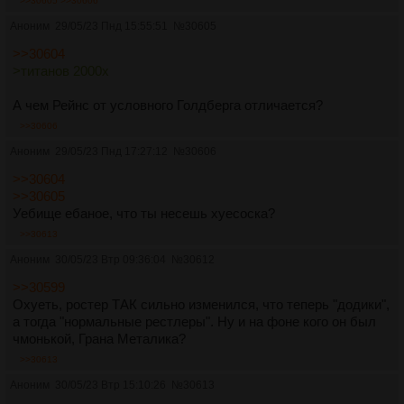
>>30605
>>30606
Аноним
29/05/23 Пнд 15:55:51
№
30605
>>30604
>титанов 2000х
А чем Рейнс от условного Голдберга отличается?
>>30606
Аноним
29/05/23 Пнд 17:27:12
№
30606
>>30604
>>30605
Уебище ебаное, что ты несешь хуесоска?
>>30613
Аноним
30/05/23 Втр 09:36:04
№
30612
>>30599
Охуеть, ростер ТАК сильно изменился, что теперь "додики",
а тогда "нормальные рестлеры". Ну и на фоне кого он был
чмонькой, Грана Металика?
>>30613
Аноним
30/05/23 Втр 15:10:26
№
30613