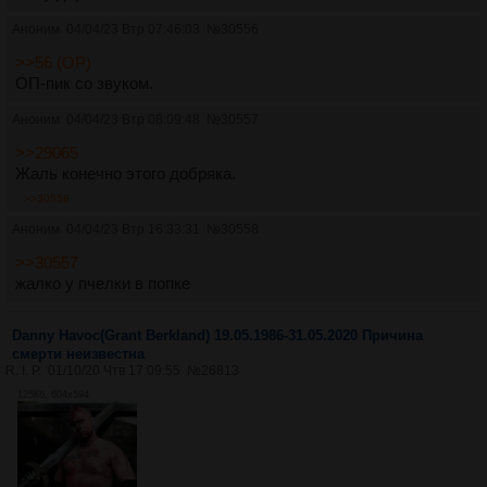
Аноним
04/04/23 Втр 07:46:03
№
30556
>>56 (OP)
ОП-пик со звуком.
Аноним
04/04/23 Втр 08:09:48
№
30557
>>29065
Жаль конечно этого добряка.
>>30558
Аноним
04/04/23 Втр 16:33:31
№
30558
>>30557
жалко у пчелки в попке
Danny Havoc(Grant Berkland) 19.05.1986-31.05.2020 Причина
смерти неизвестна
R. I. P.
01/10/20 Чтв 17:09:55
№
26813
125Кб, 604x594