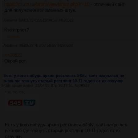
https://cs.rin.ru/forum/viewforum.php?f=10
- отличный сайт
для получения взломанных штук.
Аноним
08/02/23 Срд 19:09:58
№
30522
Кто играет?
>>30523
Аноним
09/02/23 Чтв 02:58:55
№
30523
>>30522
Окрой рот
Есть у кого нибудь архив рестлинга 545tv, сайт накрылся не
знаю где глянуть старый рестлинг 10-11 годов от их озвучки
545tv архив видео
13/04/21 Втр 16:17:51
№
28867
11Кб, 500x250
Есть у кого нибудь архив рестлинга 545tv, сайт накрылся
не знаю где глянуть старый рестлинг 10-11 годов от их
озвучки