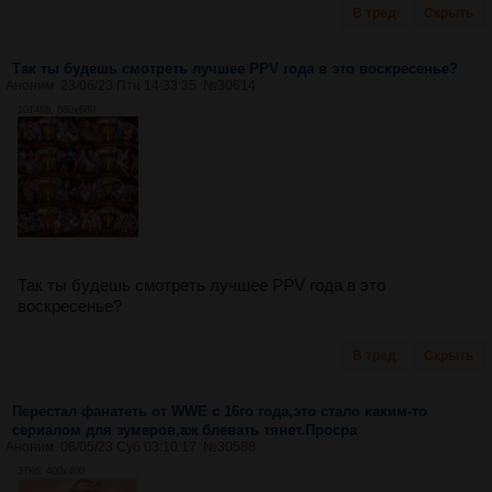
В тред
Скрыть
Так ты будешь смотреть лучшее PPV года в это воскресенье?
Аноним
23/06/23 Птн 14:33:35
№
30614
1014Кб, 680x680
Так ты будешь смотреть лучшее PPV года в это
воскресенье?
В тред
Скрыть
Перестал фанатеть от WWE с 16го года,это стало каким-то
сериалом для зумеров,аж блевать тянет.Просра
Аноним
06/05/23 Суб 03:10:17
№
30588
37Кб, 400x400