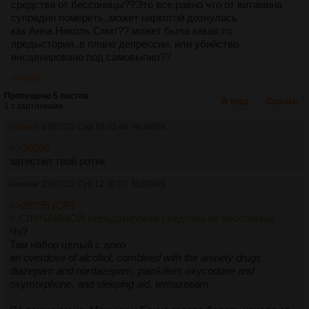
средства от бессоницы??Это все равно что от витамина
супрадин помереть..может наркотой дознулась
как Анна Николь Смит?? может была какая то
предыстория..в плане депреcсии, или убийство
инсценировано под самовыпил??
>>30393
Пропущено 5 постов
В тред
Скрыть
1 с картинками.
Аноним
13/07/22 Срд 18:02:48
№
30388
>>30386
затестил твой ротик
Аноним
23/07/22 Суб 12:30:07
№
30393
>>29795 (OP)
> СЛУЧАЙНОЙ передозировки средства от бессоницы
Чо?
Там набор целый с алко
an overdose of alcohol, combined with the anxiety drugs
diazepam and nordazepam, painkillers oxycodone and
oxymorphone, and sleeping aid, temazepam