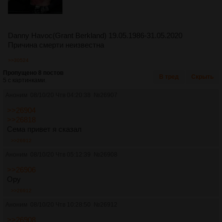
Danny Havoc(Grant Berkland) 19.05.1986-31.05.2020
Причина смерти неизвестна
>>30524
Пропущено 8 постов
В тред
Скрыть
5 с картинками.
Аноним
08/10/20 Чтв 04:20:38
№
26907
>>26904
>>26818
Сeма привет я сказал
>>26912
Аноним
08/10/20 Чтв 05:12:39
№
26908
>>26906
Ору
>>26912
Аноним
08/10/20 Чтв 10:28:50
№
26912
>>26908