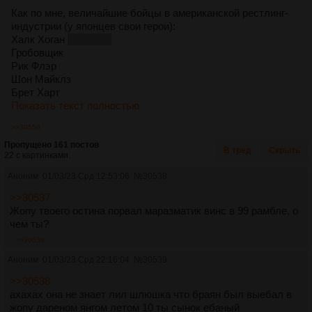
Как по мне, величайшие бойцы в американской рестлинг-
индустрии (у японцев свои герои):
Халк Хоган
чую срач
Гробовщик
Рик Флэр
Шон Майклз
Брет Харт
Показать текст полностью
>>30556
Пропущено 161 постов
В тред
Скрыть
22 с картинками.
Аноним
01/03/23 Срд 12:53:06
№
30538
>>30537
Жопу твоего остина порвал маразматик винс в 99 рамбле, о
чем ты?
>>30539
Аноним
01/03/23 Срд 22:16:04
№
30539
>>30538
ахахах она не знает лил шлюшка что браян был выебал в
жопу дареном янгом летом 10 ты сынок ебаный