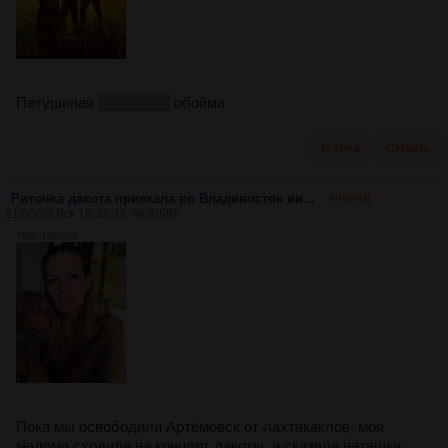
Петушиная
пидорская
обойма
В тред
Скрыть
Риточка дакота приехала во Владивосток ии...
Аноним
21/05/23 Вск 16:32:33
№
30596
79Кб, 199x254
Пока мы освободили Артёмовск от лахтакаклов, моя
мадама сходила на концерт дакоты, и сказала наташка