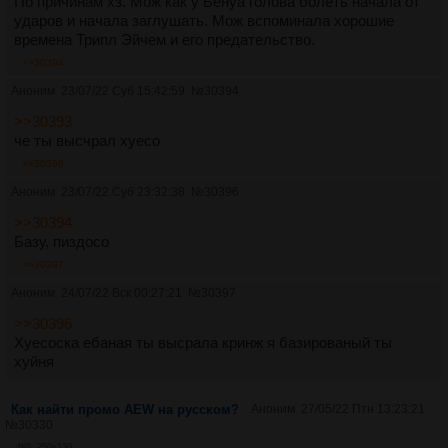
По причинам хз. Мож как у Бенуа голова болеть начала от
ударов и начала заглушать. Мож вспоминала хорошие
времена Трипл Эйчем и его предательство.
>>30394
Аноним
23/07/22 Суб 15:42:59
№
30394
>>30393
че ты высчрал хуесо
>>30396
Аноним
23/07/22 Суб 23:32:38
№
30396
>>30394
Базу, пиздосо
>>30397
Аноним
24/07/22 Вск 00:27:21
№
30397
>>30396
Хуесоска ебаная ты высрала кринж я базированый ты
хуйня
Как найти промо AEW на русском?
Аноним
27/05/22 Птн 13:23:21
№
30330
4Кб, 250x130