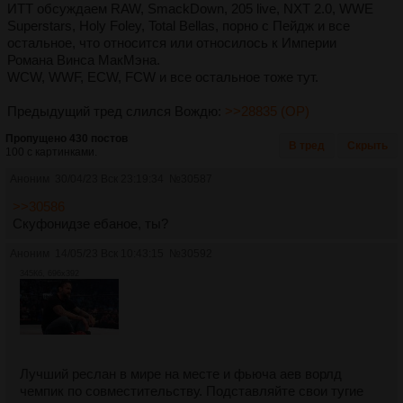
ИТТ обсуждаем RAW, SmackDown, 205 live, NXT 2.0, WWE
Superstars, Holy Foley, Total Bellas, порно с Пейдж и все
остальное, что относится или относилось к Империи
Романа Винса МакМэна.
WCW, WWF, ECW, FCW и все остальное тоже тут.
Предыдущий тред слился Вождю:
>>28835 (OP)
Пропущено 430 постов
В тред
Скрыть
100 с картинками.
Аноним
30/04/23 Вск 23:19:34
№
30587
>>30586
Скуфонидзе ебаное, ты?
Аноним
14/05/23 Вск 10:43:15
№
30592
345Кб, 696x392
Лучший реслан в мире на месте и фьюча аев ворлд
чемпик по совместительству. Подставляйте свои тугие