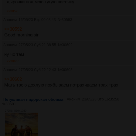
дырочки под мою тугую писечку
>>30593
Аноним
16/05/23 Втр 00:03:43
№
30593
>>30592
Good morning sir
Аноним
27/05/23 Суб 21:38:55
№
30602
ну чо там
>>30603
Аноним
27/05/23 Суб 22:12:43
№
30603
>>30602
Мать твою дохлую поябываем потрахиваем трах трах
Петушиная пидорская обойма
Аноним
23/05/23 Втр 16:35:58
№
30601
279Кб, 869x1080