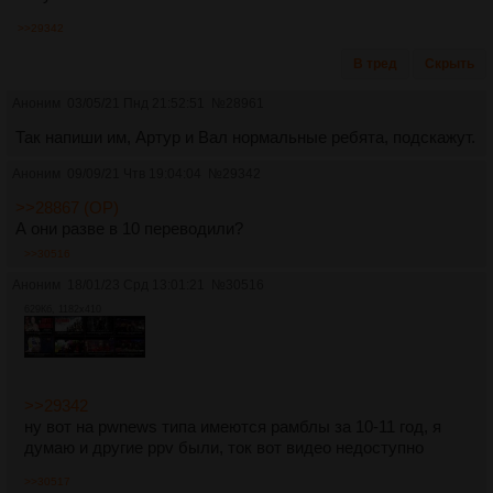
>>29342
В тред
Скрыть
Аноним
03/05/21 Пнд 21:52:51
№
28961
Так напиши им, Артур и Вал нормальные ребята, подскажут.
Аноним
09/09/21 Чтв 19:04:04
№
29342
>>28867 (OP)
А они разве в 10 переводили?
>>30516
Аноним
18/01/23 Срд 13:01:21
№
30516
629Кб, 1182x410
>>29342
ну вот на pwnews типа имеются рамблы за 10-11 год, я
думаю и другие ppv были, ток вот видео недоступно
>>30517