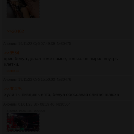
>>30462
Аноним
19/11/22 Суб 07:49:39
№
30475
>>8554
крис бенуа делал тоже самое, только он нырял внутрь
клетки.
>>30476
Аноним
19/11/22 Суб 15:50:03
№
30476
>>30475
хули ты пиздишь ептэ, бенуа обоссаная слитая шлюха
Аноним
01/01/23 Вск 08:19:40
№
30504
31506Кб, 1920x1080, 00:01:25