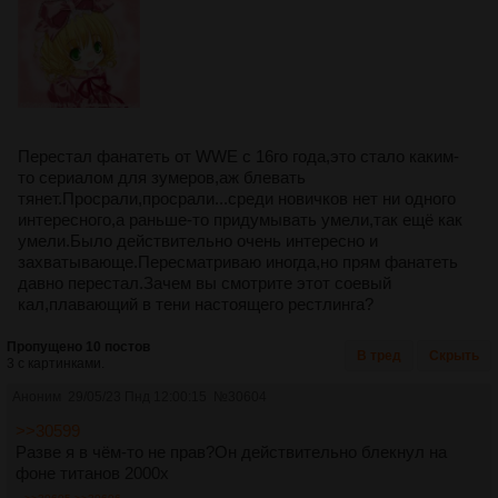
Перестал фанатеть от WWE с 16го года,это стало каким-
то сериалом для зумеров,аж блевать
тянет.Просрали,просрали...среди новичков нет ни одного
интересного,а раньше-то придумывать умели,так ещё как
умели.Было действительно очень интересно и
захватывающе.Пересматриваю иногда,но прям фанатеть
давно перестал.Зачем вы смотрите этот соевый
кал,плавающий в тени настоящего рестлинга?
Пропущено 10 постов
В тред
Скрыть
3 с картинками.
Аноним
29/05/23 Пнд 12:00:15
№
30604
>>30599
Разве я в чём-то не прав?Он действительно блекнул на
фоне титанов 2000х