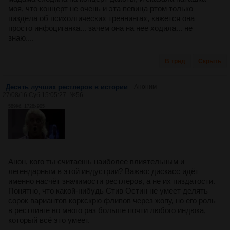
моя, что концерт не очень и эта певица ртом только
пиздела об психолгических треннингах, кажется она
просто инфоциганка... зачем она на нее ходила... не
знаю....
В тред
Скрыть
Десять лучших рестлеров в истории
Аноним
27/08/16 Суб 15:05:27
№
56
589Кб, 1728x905
Анон, кого ты считаешь наиболее влиятельным и
легендарным в этой индустрии? Важно: дискасс идёт
именно насчёт значимости рестлеров, а не их пиздатости.
Понятно, что какой-нибудь Стив Остин не умеет делять
сорок вариантов коркскрю флипов через жопу, но его роль
в рестлинге во много раз больше почти любого индюка,
который всё это умеет.