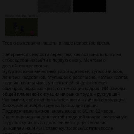
2065Кб, 800x450, 00:00:04
Тред о выживании нищеты в наше непростое время.
Набираемся смелости перед тем, как позвонить/пойти на
собеседование/выйти в первую смену. Мечтаем о
достойном жаловании.
Бугуртим из-за нечестных работодателей, тупых эйчаров,
ленивых кадровиков, глупышек с ресепшена, наглых коллег,
подлых начальников, угнетателей, энергетических
вампиров, офисных крыс, оптимизации кадров, ИИ-замены,
общей плачевной ситуации на рынке труда и рухнувшей
экономики, собственной никчемности и личной деградации.
Хиккуем/чилим/флексим на последние гроши.
Поддерживаем анонов, вкалывающих 6/1 по 12 часов.
Ищем оправдания для пустой трудовой книжки, посуточную
подработку и смысл дальнейшего существования.
Выживаем на МРОТ/ставочку/пособие/остатки после
оплаты всех долгов.