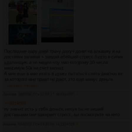
Последние пару дней трачу дохуч денег на алкашку и на
доставки запивая + заедая ебейший стресс будто я сигма
удаленщик, а не нищее чпу чмо которому 10 числа
максимум 50к на счет капнет.
А мне еще в мае ехать в дурку пытаться снять диагноз из-
за которого мне правп не дают, это еще минус деньги.
>>3314070
>>3314247
Аноним
08/05/26 Птн 22:53:17
№
3314070
7
>>3314059
ну значит есть у тебя деньги, нихуя ты не нищий
доставками они зажирает стресс, вы посмотрите на него
Аноним
08/05/26 Птн 23:35:05
№
3314089
8