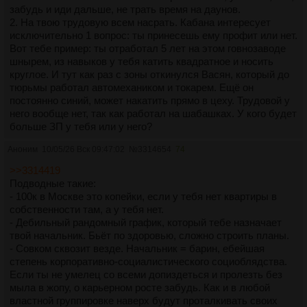
забудь и иди дальше, не трать время на даунов.
2. На твою трудовую всем насрать. Кабана интересует
исключительно 1 вопрос: ты принесешь ему профит или нет.
Вот тебе пример: ты отработал 5 лет на этом говнозаводе
шнырем, из навыков у тебя катить квадратное и носить
круглое. И тут как раз с зоны откинулся Васян, который до
тюрьмы работал автомехаником и токарем. Ещё он
постоянно синий, может накатить прямо в цеху. Трудовой у
него вообще нет, так как работал на шабашках. У кого будет
больше ЗП у тебя или у него?
Аноним
10/05/26 Вск 09:47:02
№
3314654
74
>>3314419
Подводные такие:
- 100к в Москве это копейки, если у тебя нет квартиры в
собственности там, а у тебя нет.
- Дебильный рандомный график, который тебе назначает
твой начальник. Бьёт по здоровью, сложно строить планы.
- Совком сквозит везде. Начальник = барин, ебейшая
степень корпоративно-социалистического социоблядства.
Если ты не умелец со всеми допиздеться и пролезть без
мыла в жопу, о карьерном росте забудь. Как и в любой
властной группировке наверх будут проталкивать своих