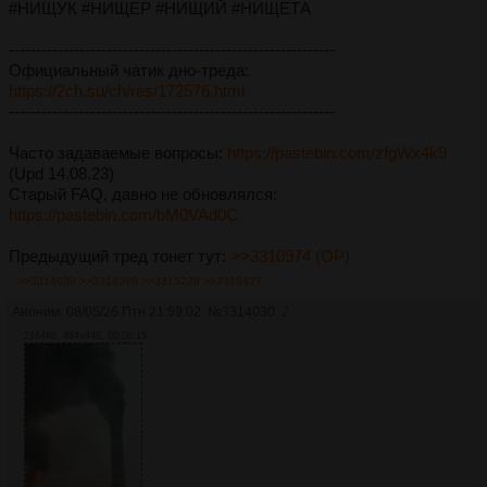
#НИЩУК #НИЩЕР #НИЩИЙ #НИЩЕТА
------------------------------------------------------------
Официальный чатик дно-треда:
https://2ch.su/ch/res/172576.html
------------------------------------------------------------
Часто задаваемые вопросы:
https://pastebin.com/zfgWx4k9
(Upd 14.08.23)
Старый FAQ, давно не обновлялся:
https://pastebin.com/bM0VAd0C
Предыдущий тред тонет тут:
>>3310974 (OP)
>>3314030
>>3314398
>>3315226
>>3316427
Аноним
08/05/26 Птн 21:59:02
№
3314030
2
2164Кб, 464x848, 00:00:15