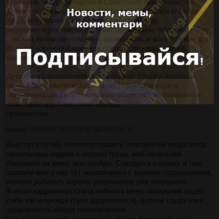
Коммунистической партии и Советского правительства.
Доблесть фронтовиков подкреплялась и вдохновлялась
трудовой доблестью рабочих и колхозников,
интеллигенции, наших героических женщин, молодежи. Это
они, миллионы неутомимых тружеников, ковали оружие для
фронта, кормили и одевали солдат, согревали своей
заботой, теплом своих сердец.
Душой и вдохновителем всенародной борьбы являлась
наша Коммунистическая партия — руководящая и
направляющая сила советского общества, испытанный в
боях авангард советского народа.
процентник
Аноним
09/05/26 Суб 16:28:30
№
3314374
40
Был тут случай, хотели отправить повторно на медосмотр,
начальницы кадров и охраны труда, мой начальник
быковали на меня, мол пройди. Съездил в клинику, а там
сказали мол у нас тут неразбериха с вашими сотрудниками,
можете работать короче, разрешение уже отправили.
В итоге кадровичка стала избегать меня, начальник ведёт
себя как и прежде (тупо здороваемся), охрана труда тоже
здоровается, иногда пересекаемся.
Что себе нагоняла кадровичка, что аж пересекаться и