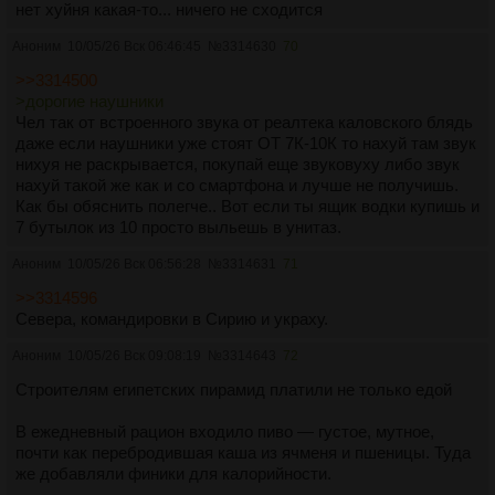
нет хуйня какая-то... ничего не сходится
Аноним
10/05/26 Вск 06:46:45
№
3314630
70
>>3314500
>дорогие наушники
Чел так от встроенного звука от реалтека каловского блядь
даже если наушники уже стоят ОТ 7К-10К то нахуй там звук
нихуя не раскрывается, покупай еще звуковуху либо звук
нахуй такой же как и со смартфона и лучше не получишь.
Как бы обяснить полегче.. Вот если ты ящик водки купишь и
7 бутылок из 10 просто выльешь в унитаз.
Аноним
10/05/26 Вск 06:56:28
№
3314631
71
>>3314596
Севера, командировки в Сирию и украху.
Аноним
10/05/26 Вск 09:08:19
№
3314643
72
Строителям египетских пирамид платили не только едой
В ежедневный рацион входило пиво — густое, мутное,
почти как перебродившая каша из ячменя и пшеницы. Туда
же добавляли финики для калорийности.