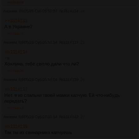
>>3314134
Аноним
09/05/26 Суб 05:50:37
№
3314134
24
>>3314133
А в Украине?
>>3314137
Аноним
09/05/26 Суб 05:52:54
№
3314137
25
>>3314134
>в
Хохлина, тебе свiтло дали что ли?
>>3314139
Аноним
09/05/26 Суб 05:54:04
№
3314139
26
>>3314137
Нет, я из спальни твоей мамки капчую. Ей что-нибудь
передать?
>>3314142
Аноним
09/05/26 Суб 07:02:54
№
3314142
27
>>3314139
Так ты из свинарника капчуешь