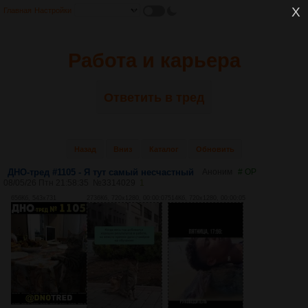
Главная
Настройки
Работа и карьера
Ответить в тред
Назад
Вниз
Каталог
Обновить
ДНО-тред #1105 - Я тут самый несчастный
Аноним
# OP
08/05/26 Птн 21:58:35
№
3314029
1
656Кб, 543x731
2736Кб, 720x1280, 00:00:07
514Кб, 720x1280, 00:00:05