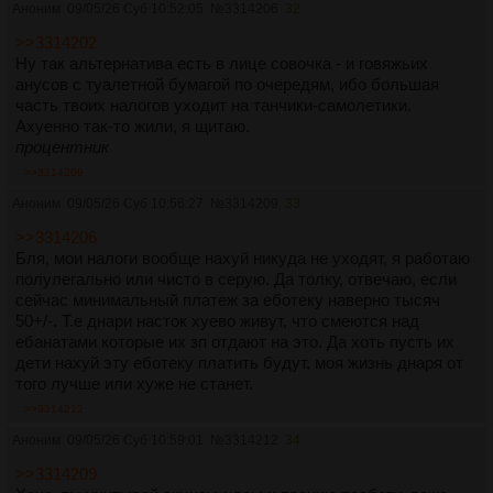
Аноним
09/05/26 Суб 10:52:05
№
3314206
32
>>3314202
Ну так альтернатива есть в лице совочка - и говяжьих
анусов с туалетной бумагой по очередям, ибо большая
часть твоих налогов уходит на танчики-самолетики.
Ахуенно так-то жили, я щитаю.
процентник
>>3314209
Аноним
09/05/26 Суб 10:56:27
№
3314209
33
>>3314206
Бля, мои налоги вообще нахуй никуда не уходят, я работаю
полулегально или чисто в серую. Да толку, отвечаю, если
сейчас минимальный платеж за еботеку наверно тысяч
50+/-. Т.е днари насток хуево живут, что смеются над
ебанатами которые их зп отдают на это. Да хоть пусть их
дети нахуй эту еботеку платить будут, моя жизнь днаря от
того лучше или хуже не станет.
>>3314212
Аноним
09/05/26 Суб 10:59:01
№
3314212
34
>>3314209