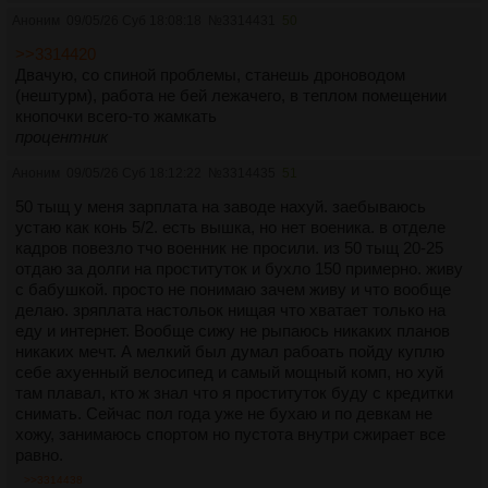
Аноним
09/05/26 Суб 18:08:18
№
3314431
50
>>3314420
Двачую, со спиной проблемы, станешь дроноводом
(нештурм), работа не бей лежачего, в теплом помещении
кнопочки всего-то жамкать
процентник
Аноним
09/05/26 Суб 18:12:22
№
3314435
51
50 тыщ у меня зарплата на заводе нахуй. заебываюсь
устаю как конь 5/2. есть вышка, но нет военика. в отделе
кадров повезло тчо военник не просили. из 50 тыщ 20-25
отдаю за долги на проституток и бухло 150 примерно. живу
с бабушкой. просто не понимаю зачем живу и что вообще
делаю. зряплата настольок нищая что хватает только на
еду и интернет. Вообще сижу не рыпаюсь никаких планов
никаких мечт. А мелкий был думал рабоать пойду куплю
себе ахуенный велосипед и самый мощный комп, но хуй
там плавал, кто ж знал что я проституток буду с кредитки
снимать. Сейчас пол года уже не бухаю и по девкам не
хожу, занимаюсь спортом но пустота внутри сжирает все
равно.
>>3314438