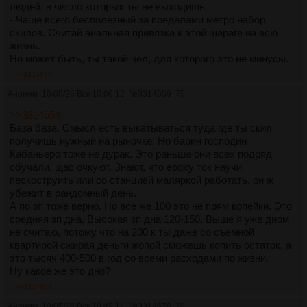
людей, в число которых ты не выходишь.
- Чаще всего бесполезный за пределами метро набор
скилов. Считай анальная привязка к этой шараге на всю
жизнь.
Но может быть, ты такой чел, для которого это не минусы.
>>3314659
Аноним
10/05/26 Вск 10:06:12
№
3314659
75
>>3314654
База база. Смысл есть выкатываться туда где ты скил
получишь нужный на рыночке. Но барин господин
Кабаньеро тоже не дурак. Это раньше они всех подряд
обучали, щас очкуют. Знают, что ероху ток научи
пескоструить или со станцией маляркой работать, он ж
убежит в рандомный день.
А по зп тоже верно. Но все же 100 это не прям копейки. Это
средняя зп дна. Высокая зп дна 120-150. Выше я уже дном
не считаю, потому что на 200 к ты даже со съемной
квартирой сжирая деньги жопой сможешь копить остаток, а
это тысяч 400-500 в год со всеми расходами по жизни.
Ну какое же это дно?
>>3314684
Аноним
10/05/26 Вск 10:49:14
№
3314676
76