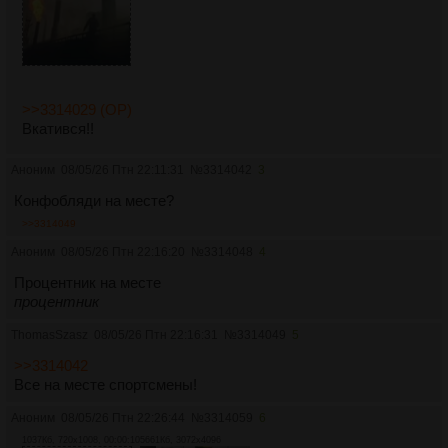
>>3314029 (OP)
Вкатився!!
Аноним
08/05/26 Птн 22:11:31
№
3314042
3
Конфобляди на месте?
>>3314049
Аноним
08/05/26 Птн 22:16:20
№
3314048
4
Процентник на месте
процентник
ThomasSzasz
08/05/26 Птн 22:16:31
№
3314049
5
>>3314042
Все на месте спортсмены!
Аноним
08/05/26 Птн 22:26:44
№
3314059
6
1037Кб, 720x1008, 00:00:10
5661Кб, 3072x4096