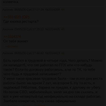
копеечка.
Аноним
09/05/26 Суб 17:17:19
№
3314398
44
>>3314029 (OP)
Где кнопка рестарта?
Аноним
09/05/26 Суб 17:35:22
№
3314405
45
>>3314374
От тебя воняет
>>3314452
Аноним
09/05/26 Суб 17:46:42
№
3314413
46
Есть пробел в трудовой в четыре года. Чего делать? Можно
ли напиздетб, что тип работал по ГПХ или что-нибудь
такое? Если по договору работаешь, а не по ТК, то тебе
чего-будь в трудовой записывают?
У меня такая красивая трудовая была - там всего два места
работы было: на одном 7 лет, на втором 6. Ну то есть, я
надёжный РАБотник, барина не предам, к другому не убегу.
Но потом СВО, мобилизейшн, залёг на дно так сказать, и
вот я уже четвертый год неофициально на складе работаю.
Заебало конкретно, хочу снова официально