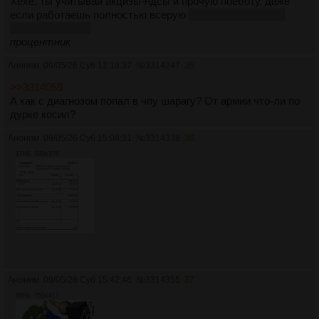
Хехе, ты учитывай акцизы-ндсы и прочую поеботу, даже
если работаешь полностью всерую
ты шо, государство
решил наебать?
процентник
Аноним
09/05/26 Суб 12:18:37
№
3314247
35
>>3314059
А как с диагнозом попал в чпу шарагу? От армии что-ли по
дурке косил?
Аноним
09/05/26 Суб 15:08:31
№
3314338
36
17Кб, 390x376
Аноним
09/05/26 Суб 15:42:46
№
3314355
37
88Кб, 750x413