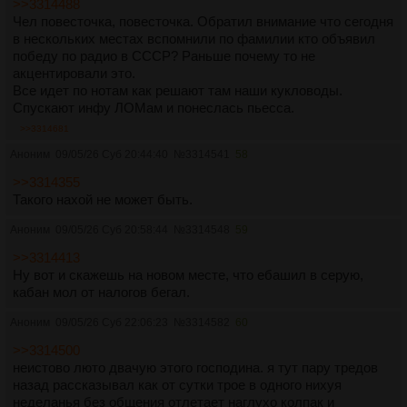
>>3314488
Чел повесточка, повесточка. Обратил внимание что сегодня
в нескольких местах вспомнили по фамилии кто объявил
победу по радио в СССР? Раньше почему то не
акцентировали это.
Все идет по нотам как решают там наши кукловоды.
Спускают инфу ЛОМам и понеслась пьесса.
>>3314681
Аноним
09/05/26 Суб 20:44:40
№
3314541
58
>>3314355
Такого нахой не может быть.
Аноним
09/05/26 Суб 20:58:44
№
3314548
59
>>3314413
Ну вот и скажешь на новом месте, что ебашил в серую,
кабан мол от налогов бегал.
Аноним
09/05/26 Суб 22:06:23
№
3314582
60
>>3314500
неистово люто двачую этого господина. я тут пару тредов
назад рассказывал как от сутки трое в одного нихуя
неделанья без общения отлетает наглухо колпак и