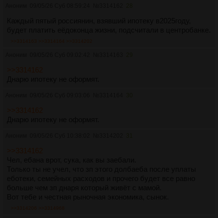
Аноним
09/05/26 Суб 08:59:24
№
3314162
28
Каждый пятый россиянин, взявший ипотеку в2025году,
будет платить еёдоконца жизни, подсчитали в центробанке.
>>3314163
>>3314164
>>3314202
Аноним
09/05/26 Суб 09:02:42
№
3314163
29
>>3314162
Днарю ипотеку не оформят.
Аноним
09/05/26 Суб 09:03:06
№
3314164
30
>>3314162
Днарю ипотеку не оформят.
Аноним
09/05/26 Суб 10:38:02
№
3314202
31
>>3314162
Чел, ебана врот, сука, как вы заебали.
Только ты не учел, что зп этого долбаеба после уплаты
еботеки, семейных расходов и прочего будет все равно
больше чем зп днаря который живёт с мамой.
Вот тебе и честная рыночная экономика, сынок.
>>3314206
>>3314968