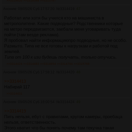
>>3314420
>>3314548
>>3315767
Аноним
09/05/26 Суб 17:57:20
№
3314419
47
Работал или хотя бы учился кто на машиниста в
метрополитене. Какие подводные? Родственники которые
на метро передвигаются, заебали меня уговаривать туда
пойти (там везде реклама).
Я пробовал найти информациюпро подводные, но не особо.
Размыто. Типа не все готовы к нагрузкам и работой под
землей.
Типа от 100 к изи будешь получать, только отучись.
>>3314424
>>3314483
>>3314654
>>3314794
>>3315768
Аноним
09/05/26 Суб 17:58:12
№
3314420
48
>>3314413
Набирай 117
>>3314431
Аноним
09/05/26 Суб 18:00:54
№
3314424
49
>>3314419
Пить нельзя, ебут с правилами, кругом камеры, проебаца
нельзя, ответственность.
Этого хватит что бы понять почему там текучка такая