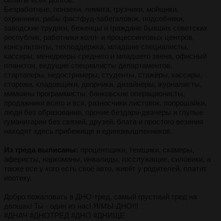
Безработные, понаехи, лимита, грузчики, мойщики,
охранники, рабы фастфуд-забегаловок, подсобники,
заводские трудяги, беженцы и граждане бывших советских
республик, работники колл- и процессинговых центров,
консультанты, техподдержка, младшие специалисты,
кассиры, менеджеры среднего и младшего звена, офисный
планктон, ведущие специалисты департаментов,
стартаперы, недостримеры, студенты, стажёры, кассиры,
сторожи, кладовщики, дворники, дизайнеры, журналисты,
мамкины программисты, банковские операционисты,
продажники всего и вся, разносчики листовок, попрошайки,
люди без образования, прочие бездари-двачеры и глупые
гуманитарии без связей, друзей, блата и простого везения
находят здесь прибежище и единомышленников.
Из треда выписаны:
процентщики, темщики, скамеры,
аферисты, наркоманы, инвалиды, госслужащие, силовики, а
также все у кого есть своё авто, живёт у родителей, платит
ипотеку.
Добро пожаловать в ДНО-тред, самый грустный тред на
двощах! Ты - один из нас! Я/МЫ-ДНО!!!
#ДНАЧ #ДНОТРЕД #ДНО #ДНИЩЕ