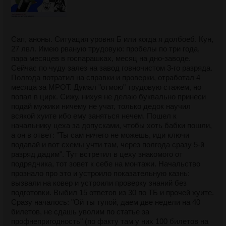
Сап, аноны. Ситуация уровня Б или когда я долбоеб. Кун,
27 лвл. Имею рваную трудовую: пробелы по три года,
пара месяцев в госпарашках, месяц на дно-заводе.
Сейчас по чуду залез на завод говночистом 3-го разряда.
Полгода потратил на справки и проверки, отработал 4
месяца за МРОТ. Думал "отмою" трудовую стажем, но
попал в цирк. Сижу, нихуя не делаю буквально принеси
подай мужики ничему не учат, только дедок научил
всякой хуите ибо ему заняться нечем. Пошел к
начальнику цеха за допусками, чтобы хоть бабки пошли,
а он в ответ: "Ты сам ничего не можешь, иди ключи
подавай и вот схемы учти там, через полгода сразу 5-й
разряд дадим". Тут встретил в цеху знакомого от
подрядчика, тот зовет к себе на монтажи. Начальство
прознало про это и устроило показательную казнь:
вызвали на ковер и устроили проверку знаний без
подготовки. Выбил 15 ответов из 30 по ТБ и прочей хуите.
Сразу началось: "Ой ты тупой, даем две недели на 40
билетов, не сдашь уволим по статье за
профнепригодность" (по факту там у них 100 билетов на