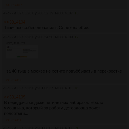
>>3314107
Аноним
09/05/26 Суб 00:52:19
№
3314107
16
>>3314104
Типичное собеседование в Сладкохлебии.
Аноним
09/05/26 Суб 00:54:50
№
3314109
17
86Кб, 1132x472
за 40 тыщ в москве не хотите повъёбывать в перекрестке
>>3314110
Аноним
09/05/26 Суб 01:06:27
№
3314110
18
>>3314109
В передристке даже пятилетних набирают. Ебало
чмошника, который за работу детсадовца хочет
полсотыги...
>>3314111
Аноним
09/05/26 Суб 01:08:02
№
3314111
19