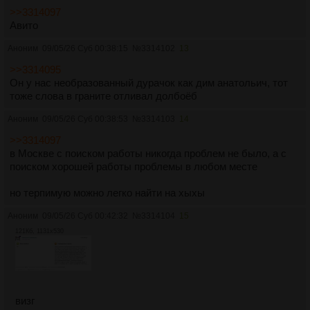
>>3314097
Авито
Аноним
09/05/26 Суб 00:38:15
№
3314102
13
>>3314095
Он у нас необразованный дурачок как дим анатольич, тот
тоже слова в граните отливал долбоёб
Аноним
09/05/26 Суб 00:38:53
№
3314103
14
>>3314097
в Москве с поиском работы никогда проблем не было, а с
поиском хорошей работы проблемы в любом месте
но терпимую можно легко найти на хыхы
Аноним
09/05/26 Суб 00:42:32
№
3314104
15
121Кб, 1131x530
визг