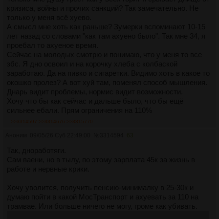
кризиса, войны и прочих санкций? Так замечательно. Не
только у меня всё хуево.
А смысл мне хоть как раньше? Зумерки вспоминают 10-15
лет назад со словами "как там ахуено было". Так мне 34, я
проебал то ахуеное время.
Сейчас на молодых смотрю и понимаю, что у меня то все
збс. Я дно освоил и на корочку хлеба с колбаской
заработаю. Да на пивко и сигаретки. Видимо хоть в какое то
окошко пролез? А вот хуй там, поменял способ мышления.
Днарь видит проблемы, нормис видит возможности.
Хочу что бы как сейчас и дальше было, что бы ещё
сильнее ебали. Прям ограничения на 110%
>>3314597
>>3314676
>>3315770
Аноним
09/05/26 Суб 22:49:00
№
3314594
63
Так, дноработяги.
Сам ваени, но в тылу, по этому зарплата 45к за жизнь в
работе и нервные крики.
Хочу уволится, получить пенсию-минималку в 25-30к и
думаю пойти в какой МосТранспорт и ахуевать за 110 на
трамвае. Или больше ничего не могу, громе как убивать.
А еще есть квартира-двушка в Мск, что хочу сдавть за 40к,