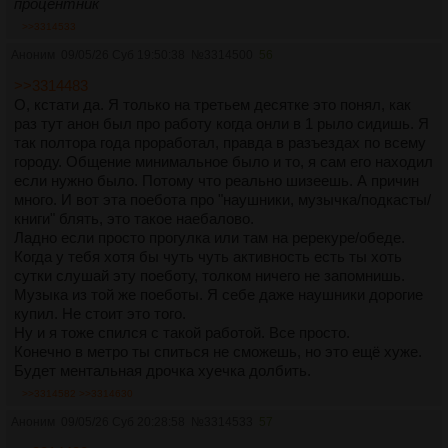
процентник
>>3314533
Аноним
09/05/26 Суб 19:50:38
№
3314500
56
>>3314483
О, кстати да. Я только на третьем десятке это понял, как
раз тут анон был про работу когда онли в 1 рыло сидишь. Я
так полтора года проработал, правда в разъездах по всему
городу. Общение минимальное было и то, я сам его находил
если нужно было. Потому что реально шизеешь. А причин
много. И вот эта поебота про "наушники, музычка/подкасты/
книги" блять, это такое наебалово.
Ладно если просто прогулка или там на ререкуре/обеде.
Когда у тебя хотя бы чуть чуть активность есть ты хоть
сутки слушай эту поеботу, толком ничего не запомнишь.
Музыка из той же поеботы. Я себе даже наушники дорогие
купил. Не стоит это того.
Ну и я тоже спился с такой работой. Все просто.
Конечно в метро ты спиться не сможешь, но это ещё хуже.
Будет ментальная дрочка хуечка долбить.
>>3314582
>>3314630
Аноним
09/05/26 Суб 20:28:58
№
3314533
57