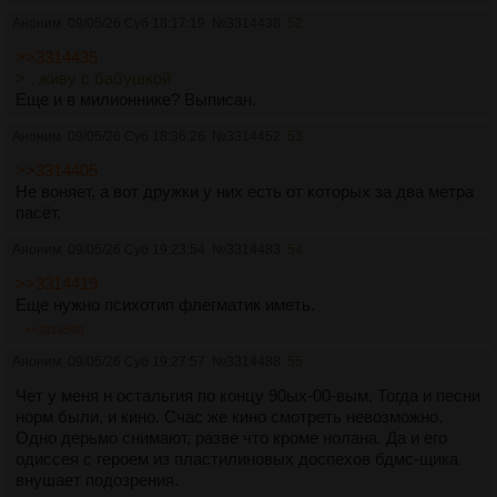
Аноним
09/05/26 Суб 18:17:19
№
3314438
52
>>3314435
> . живу с бабушкой
Еще и в милионнике? Выписан.
Аноним
09/05/26 Суб 18:36:26
№
3314452
53
>>3314405
Не воняет, а вот дружки у них есть от которых за два метра
пасёт.
Аноним
09/05/26 Суб 19:23:54
№
3314483
54
>>3314419
Еще нужно психотип флегматик иметь.
>>3314500
Аноним
09/05/26 Суб 19:27:57
№
3314488
55
Чет у меня н остальгия по концу 90ых-00-вым. Тогда и песни
норм были, и кино. Счас же кино смотреть невозможно.
Одно дерьмо снимают, разве что кроме нолана. Да и его
одиссея с героем из пластилиновых доспехов бдмс-щика
внушает подозрения.