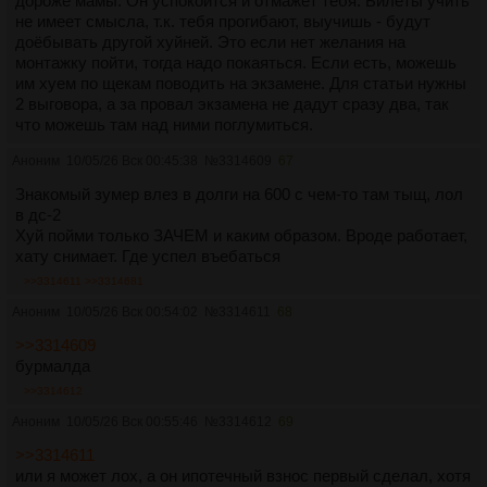
дороже мамы. Он успокоится и отмажет тебя. Билеты учить
не имеет смысла, т.к. тебя прогибают, выучишь - будут
доёбывать другой хуйней. Это если нет желания на
монтажку пойти, тогда надо покаяться. Если есть, можешь
им хуем по щекам поводить на экзамене. Для статьи нужны
2 выговора, а за провал экзамена не дадут сразу два, так
что можешь там над ними поглумиться.
Аноним
10/05/26 Вск 00:45:38
№
3314609
67
Знакомый зумер влез в долги на 600 с чем-то там тыщ, лол
в дс-2
Хуй пойми только ЗАЧЕМ и каким образом. Вроде работает,
хату снимает. Где успел въебаться
>>3314611
>>3314681
Аноним
10/05/26 Вск 00:54:02
№
3314611
68
>>3314609
бурмалда
>>3314612
Аноним
10/05/26 Вск 00:55:46
№
3314612
69
>>3314611
или я может лох, а он ипотечный взнос первый сделал, хотя