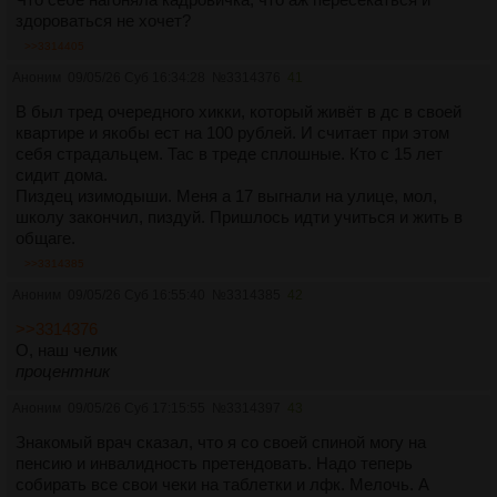
здороваться не хочет?
>>3314405
Аноним
09/05/26 Суб 16:34:28
№
3314376
41
В был тред очередного хикки, который живёт в дс в своей
квартире и якобы ест на 100 рублей. И считает при этом
себя страдальцем. Тас в треде сплошные. Кто с 15 лет
сидит дома.
Пиздец изимодыши. Меня а 17 выгнали на улице, мол,
школу закончил, пиздуй. Пришлось идти учиться и жить в
общаге.
>>3314385
Аноним
09/05/26 Суб 16:55:40
№
3314385
42
>>3314376
О, наш челик
процентник
Аноним
09/05/26 Суб 17:15:55
№
3314397
43
Знакомый врач сказал, что я со своей спиной могу на
пенсию и инвалидность претендовать. Надо теперь
собирать все свои чеки на таблетки и лфк. Мелочь. А