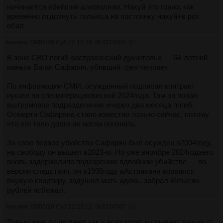
начинается ебейший алкоголизм. Нахуй это говно, как
временно отдохнуть только,а на постоянку нахуй+в рот
ебал
Аноним
09/05/26 Суб 22:13:39
№
3314585
61
В зоне СВО погиб «астраханский душитель» — 64-летний
маньяк Ваган Сафарян, убивший трех человек.
По информации СМИ, осужденный подписал контракт
иушел на спецоперациювесной 2024года. Там он попал
вштурмовое подразделение ичерез два месяца погиб.
Осмерти Сафаряна стало известно только сейчас, потому
что его тело долго не могли опознать.
За свое первое убийство Сафарян был осужден в2004году,
на свободу он вышел в2023-м. Но уже вноябре 2024годаего
вновь задержалипо подозрению вдвойном убийстве — по
версии следствия, он в1998году вАстрахани ворвался
вчужую квартиру, задушил мать идочь, забрал 45тысяч
рублей исбежал.
Аноним
09/05/26 Суб 22:23:12
№
3314587
62
Только мне душу греет как у всех горит и срывает днище от