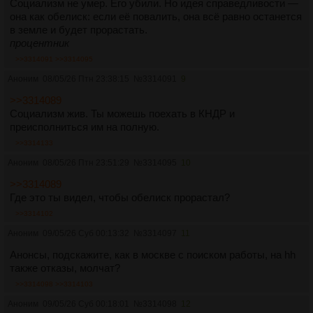
Социализм не умер. Его убили. Но идея справедливости —
она как обелиск: если её повалить, она всё равно останется
в земле и будет прорастать.
процентник
>>3314091
>>3314095
Аноним
08/05/26 Птн 23:38:15
№
3314091
9
>>3314089
Социализм жив. Ты можешь поехать в КНДР и
преисполниться им на полную.
>>3314133
Аноним
08/05/26 Птн 23:51:29
№
3314095
10
>>3314089
Где это ты видел, чтобы обелиск прорастал?
>>3314102
Аноним
09/05/26 Суб 00:13:32
№
3314097
11
Анонсы, подскажите, как в москве с поиском работы, на hh
также отказы, молчат?
>>3314098
>>3314103
Аноним
09/05/26 Суб 00:18:01
№
3314098
12