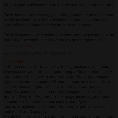
За день рабочий выпивал по 4–5 литров. И не ради веселья.
Такое пиво заменяло и еду, и воду: давало энергию, спасало
от обезвоживания и было безопаснее нильской воды, от
которой можно было быстро подхватить заразу.
Так что крупнейшие стройки древнего мира держались не на
романтике истории, а на тяжелом труде и ведрах пива.
>>3314677
>>3314681
Аноним
10/05/26 Вск 09:35:47
№
3314651
73
>>3314355
1. Когда начинают гнуть - это уже нездоровые отношения.
Они уже считают тебя за червя-пидора. Вопрос лишь в том,
согласен ли ты с этим тезисом или нет. Если нет, говоришь:
"ну все пакедова я пошел". Вполне вероятно что начнётся
кукареканье про "уволим по статье" и прочие тухлые
прогибы, рассчитанные на манек. Говоришь, что могут
делать чё хотят. В идеале эти их вскукареки на диктофон
запиши, чтобы если хочешь кинуть жалобу в
соответствующие инстанции. Если по ТК работал, можешь
ещё и выбить 3 оклада.
Но обычно нет смысла этим заморачиваться, уволили, все,