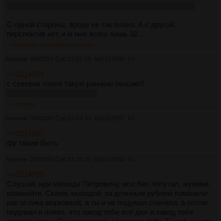
пока там метро не построят. Пусть будет доп.доходом.
С одной стороны, вроде не так плохо. А с другой,
перспектив нет, и м мне всего лишь 32...
>>3314596
>>3314698
>>3314703
Аноним
09/05/26 Суб 23:02:09
№
3314596
64
>>3314594
с северов чтоли такую раннюю пенсию?
Мимо сейм год за полтора
>>3314631
Аноним
09/05/26 Суб 23:04:23
№
3314597
65
>>3314587
фу таким быть
Аноним
09/05/26 Суб 23:32:31
№
3314600
66
>>3314355
Слушай, иди напизди Петровичу, мол бес попутал, мужики,
извиняйте. Скажи, молодой, за длинным рублем поманили
как ослика морковкой, а ты и не подумал сначала, а потом
подумал и понял, что завод тебе все дал и завод тебе