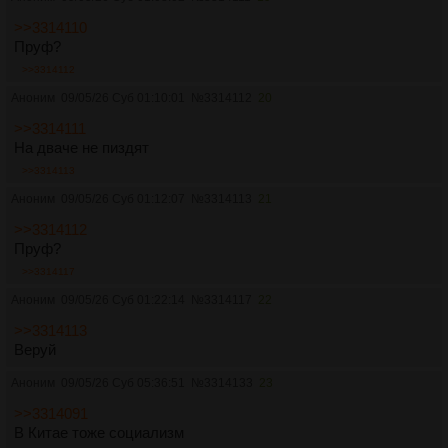
>>3314110
Пруф?
>>3314112
Аноним
09/05/26 Суб 01:10:01
№
3314112
20
>>3314111
На дваче не пиздят
>>3314113
Аноним
09/05/26 Суб 01:12:07
№
3314113
21
>>3314112
Пруф?
>>3314117
Аноним
09/05/26 Суб 01:22:14
№
3314117
22
>>3314113
Веруй
Аноним
09/05/26 Суб 05:36:51
№
3314133
23
>>3314091
В Китае тоже социализм