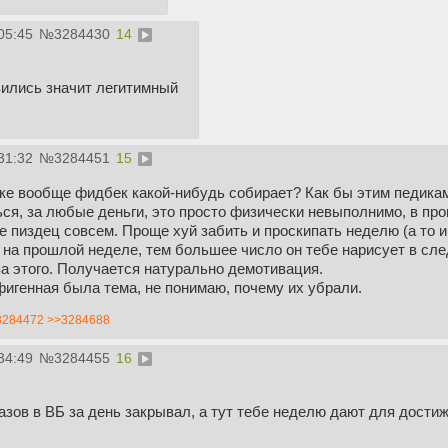
05:45
№
3284430
14
вились значит легитимный
31:32
№
3284451
15
е вообще фидбек какой-нибудь собирает? Как бы этим педикам 
я, за любые деньги, это просто физически невыполнимо, в про
же пиздец совсем. Проще хуй забить и проскипать неделю (а то и
 на прошлой неделе, тем большее число он тебе нарисует в сл
а этого. Получается натурально демотивация.
игенная была тема, не понимаю, почему их убрали.
3284472
>>3284688
34:49
№
3284455
16
казов в ВБ за день закрывал, а тут тебе неделю дают для дости