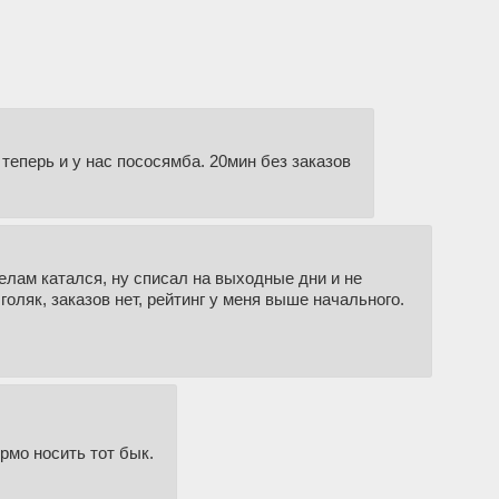
теперь и у нас пососямба. 20мин без заказов
елам катался, ну списал на выходные дни и не
голяк, заказов нет, рейтинг у меня выше начального.
рмо носить тот бык.