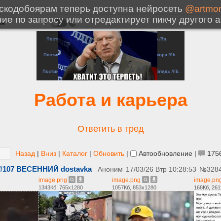
Работа и карьера
Ответить в тред
Назад
|
Вниз
|
Каталог
|
Обновить
|
Автообновление
|
175
 #107 ВЕСЕННИЙ dostavka
Аноним
17/03/26 Втр 10:28:53
№
328
image.png
image.png
image.pn
1343Кб, 765x1280
1057Кб, 853x1280
168Кб, 26