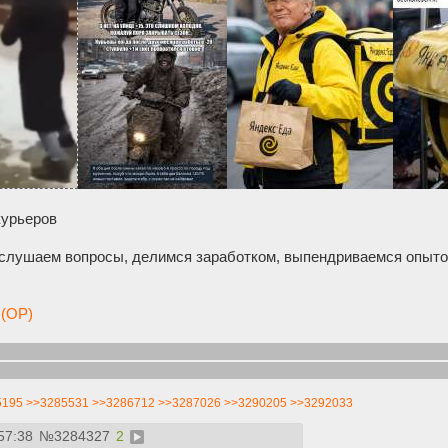
курьеров
слушаем вопросы, делимся заработком, выпендриваемся опыто
 (OP)
а, Студент, Дно, Подработка, Самозанятость, Яндекс, Деливери/D
з/Wildberries, Достависта/Dostavista, Картман король, Пешкарик
5195
>>3285531
>>3286712
>>3287026
>>3290205
>>3292033
57:38
№
3284327
2