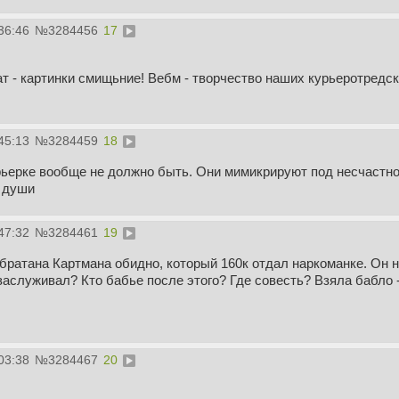
36:46
№
3284456
17
т - картинки смищьние! Вебм - творчество наших курьеротредски
45:13
№
3284459
18
ьерке вообще не должно быть. Они мимикрируют под несчастног
 души
47:32
№
3284461
19
 братана Картмана обидно, который 160к отдал наркоманке. Он
 заслуживал? Кто бабье после этого? Где совесть? Взяла бабло 
03:38
№
3284467
20