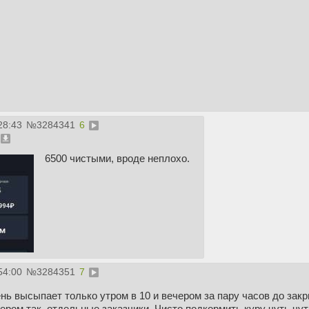
28:43
№
3284341
6
6500 чистыми, вроде неплохо.
54:00
№
3284351
7
нь высыпает только утром в 10 и вечером за пару часов до закр
чером так, отдельные заказчики. Чисто подкормить куру чуть чу