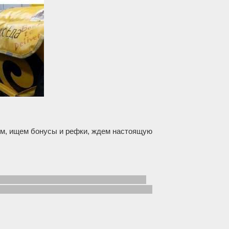
м, ищем бонусы и рефки, ждем настоящую
elivery, X5, Пятёрочка, Магнит, Flowwow,
и, Самокат, Сбер, Glovo, Bolt Food, Rocket