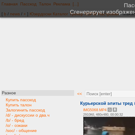
Главная
Пасскод
Талон
Реклама
[...]
[
b
/
news
/
+
]
Юзердоски
Каталог
Трекер
NSFW
Настройки
Разное
<<
Купить пасскод
Курьерской элиты тред
Купить талон
Залогинить пасскод
IMG5068.MP4
2910Кб, 480x480, 00:00:32
/d/ - дискуссии о два.ч
/b/ - бред
/o/ - оэкаки
/soc/ - общение