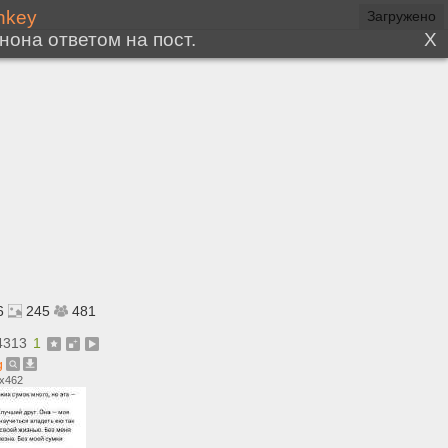
6
245
481
4313
1
g
1x462