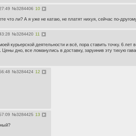
27:49
№
3284406
10
ете что ли? А я уже не катаю, не платят нихуя, сейчас по-другом
43:28
№
3284420
11
оей курьерской деятельности и всё, пора ставить точку. 6 лет в 
. Цены дно, все ломанулись в доставку, заруинив эту тихую гав
56:48
№
3284424
12
57:09
№
3284425
13
мный?