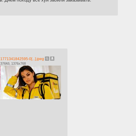
1771341842595-0[...].jpeg
376Кб, 1376x768