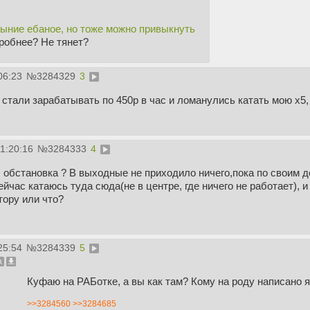
ныние ебаное, но тоже можно привыкнуть
робнее? Не тянет?
06:23
№
3284329
3
стали зарабатывать по 450р в час и ломанулись катать мою х5, 
11:20:16
№
3284333
4
с обстановка ? В выходные не приходило ничего,пока по своим д
йчас катаюсь туда сюда(не в центре, где ничего не работает), и 
тору или что?
25:54
№
3284339
5
Куфаю на РАБотке, а вы как там? Кому на роду написано я
>>3284560
>>3284685