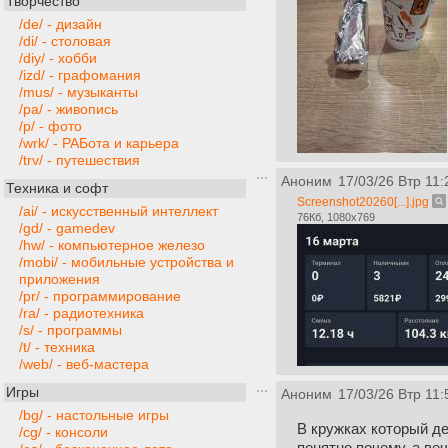
Творчество
/de/ - дизайн
/di/ - столовая
/diy/ - хобби
/izd/ - графомания
/mus/ - музыканты
/pa/ - живопись
/p/ - фото
/wrk/ - РАБота и карьера
/trv/ - путешествия
Аноним
17/03/26 Втр 11:
Техника и софт
Screenshot20260[...].jpg
/ai/ - искусственный интеллект
76Кб, 1080x769
/gd/ - gamedev
/hw/ - компьютерное железо
/mobi/ - мобильные устройства и
приложения
/pr/ - программирование
/ra/ - радиотехника
/s/ - программы
/t/ - техника
/web/ - веб-мастера
Игры
Аноним
17/03/26 Втр 11:
/bg/ - настольные игры
В кружках который де
/cg/ - консоли
понятно почему, а ве