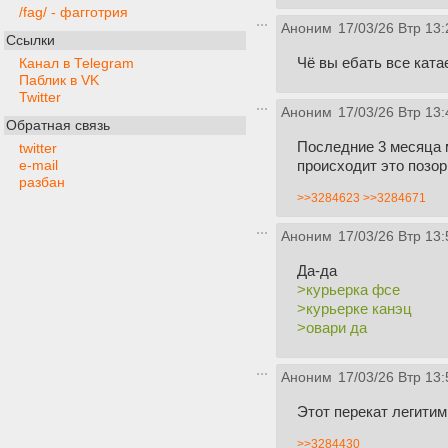
/fag/ - фагготрия
Аноним
17/03/26 Втр 13:
Ссылки
Чё вы ебать все ката
Канал в Telegram
Паблик в VK
Twitter
Аноним
17/03/26 Втр 13:
Обратная связь
Последние 3 месяца м
twitter
происходит это позор
e-mail
разбан
>>3284623
>>3284671
Аноним
17/03/26 Втр 13:
Да-да
>курьерка фсе
>курьерке канэц
>овари да
Аноним
17/03/26 Втр 13:
Этот перекат легити
>>3284430