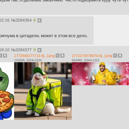
02:16
№
3284354
8
ригнума в цитадели, может в этом все дело.
59:10
№
3284377
9
1772540177713-0[...].png
1772274579070-0[...].png
1316Кб, 1024x1024
5634Кб, 3264x1312