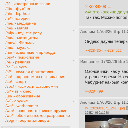
/fl/ - иностранные языки
>>3284208 →
/ftb/ - футбол
>4т это конечно да у
/hh/ - hip-hop
Так так. Можно попод
/hi/ - история
/me/ - медицина
/mg/ - магия
Аноним
17/03/26 Втр 11:
/mlp/ - my little pony
/mo/ - мотоциклы
Яндекс дауны теперь 
/mov/ - Фильмы
/mu/ - музыка
>>3284354
>>3284522
/ne/ - животные и природа
/psy/ - психология
Изгнанник
17/03/26 Втр 
/re/ - религия
/sci/ - наука
Озоновички, как у ва
/sf/ - научная фантастика
утреннее время. Но се
/sn/ - паранормальные явления
/sp/ - спорт
Чебурнет накрыл кон
/spc/ - космос и астрономия
/tv/ - тв и кино
>>3284499
/un/ - образование
/w/ - оружие
Аноним
17/03/26 Втр 11:
/wh/ - warhammer
IMG202603171124[...].jpg
/wm/ - военная техника и оружие
198Кб, 960x1280
/wp/ - обои и высокое разрешение
/zog/ - теории заговора