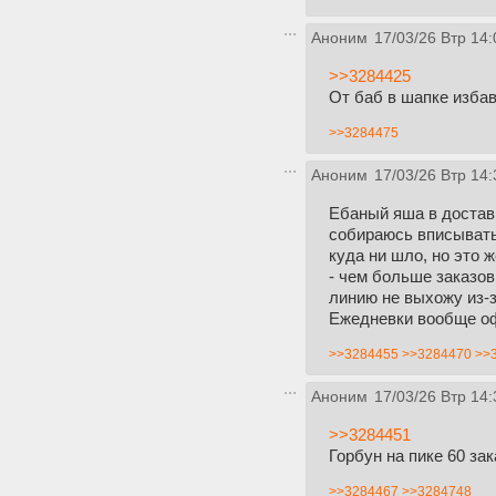
Аноним
17/03/26 Втр 14:
>>3284425
От баб в шапке изба
>>3284475
Аноним
17/03/26 Втр 14:
Ебаный яша в доставк
собираюсь вписыватьс
куда ни шло, но это 
- чем больше заказов
линию не выхожу из-з
Ежедневки вообще оф
>>3284455
>>3284470
>>
Аноним
17/03/26 Втр 14:
>>3284451
Горбун на пике 60 за
>>3284467
>>3284748