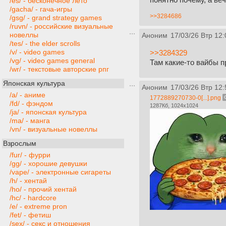
/es/ - бесконечное лето
/gacha/ - гача-игры
>>3284686
/gsg/ - grand strategy games
/ruvn/ - российские визуальные
новеллы
Аноним
17/03/26 Втр 12:
/tes/ - the elder scrolls
/v/ - video games
>>3284329
/vg/ - video games general
Там какие-то вайбы п
/wr/ - текстовые авторские рпг
Японская культура
Аноним
17/03/26 Втр 12:
/a/ - аниме
1772889270730-0[...].png
/fd/ - фэндом
1287Кб, 1024x1024
/ja/ - японская культура
/ma/ - манга
/vn/ - визуальные новеллы
Взрослым
/fur/ - фурри
/gg/ - хорошие девушки
/vape/ - электронные сигареты
/h/ - хентай
/ho/ - прочий хентай
/hc/ - hardcore
/e/ - extreme pron
/fet/ - фетиш
/sex/ - секс и отношения