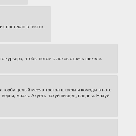
х протекло в тикток,
о курьера, чтобы потом с лохов стричь шекеле.
 на горбу целый месяц таскал шкафы и комоды в поте
- верни, мразь. Ахуеть нахуй пиздец, пацаны. Нахуй