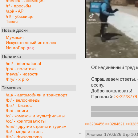
/media/ - анимация
/r/ - просьбы
/api/ - API
/rf/ - убежище
Тивач
Новые доски
Мужикач
Искусственный интеллект
NeuroFap
(18+)
Политика
/int/ - international
Объединённый тред 
/po/ - политика
/news/ - новости
Спрашиваем ответы, 
/hry/ - х р ю
весну.
Тематика
Добро пожаловать!
/au/ - автомобили и транспорт
Прошлый:
>>3278779
/bi/ - велосипеды
/biz/ - бизнес
Теги: Курьер, Доставк
/bo/ - книги
Озон/Ozon, Вайлдберри
/c/ - комиксы и мультфильмы
/cc/ - криптовалюты
>>3284456
>>3284621
>>328
/em/ - другие страны и туризм
/fa/ - мода и стиль
Аноним
17/03/26 Втр 10:
/fiz/ - физкультура