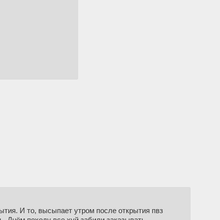
ытия. И то, высыпает утром после открытия пвз
ть. Днём походу все хуй забили заказывать.