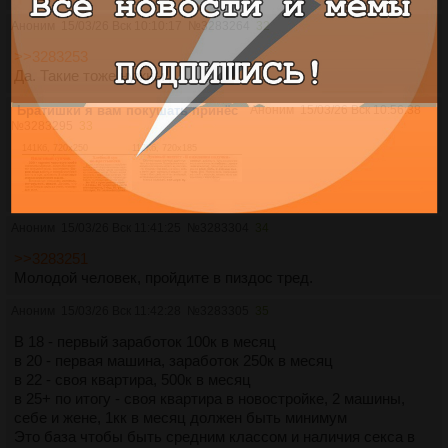
Аноним
15/03/26 Вск 10:10:17
№
3283264
32
>>3283253
Да. Такие тоже нужны
не штурм
Ьратишки я вам покушать принёс
Аноним
15/03/26 Вск 10:56:38
№
3283295
33
141Кб, 720x250
112Кб, 720x185
Аноним
15/03/26 Вск 11:41:25
№
3283304
34
>>3283251
Молодой человек, пройдите в пиздос тред.
Аноним
15/03/26 Вск 11:42:28
№
3283305
35
В 18 - первый заработок 100к в месяц
в 20 - первая машина, заработок 250к в месяц
в 22 - своя квартира, 500к в месяц
в 25+ по итогу - своя квартира в новостройке, 2 машины,
себе и жене, 1кк в месяц должен быть минимум
Это база чтобы быть средним классом и наличия секса в