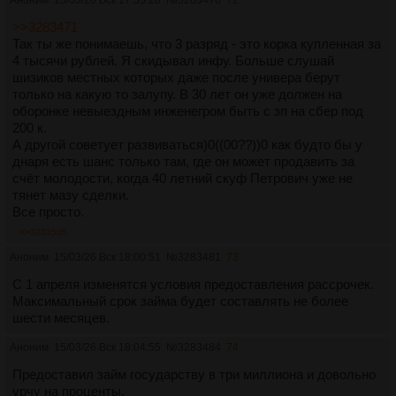
>>3283471
Так ты же понимаешь, что 3 разряд - это корка купленная за
4 тысячи рублей. Я скидывал инфу. Больше слушай
шизиков местных которых даже после универа берут
только на какую то залупу. В 30 лет он уже должен на
оборонке невыездным инженегром быть с зп на сбер под
200 к.
А другой советует развиваться)0((00??))0 как будто бы у
днаря есть шанс только там, где он может продавить за
счёт молодости, когда 40 летний скуф Петрович уже не
тянет мазу сделки.
Все просто.
>>3283505
Аноним
15/03/26 Вск 18:00:51
№
3283481
73
С 1 апреля изменятся условия предоставления рассрочек.
Максимальный срок займа будет составлять не более
шести месяцев.
Аноним
15/03/26 Вск 18:04:55
№
3283484
74
Предоставил займ государству в три миллиона и довольно
урчу на проценты.