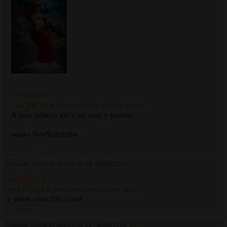
>>3283213
>на 150 рэ в день вполне можно жить
А ещё можно жить на шее у мамки.
мимо Линдсишизик
>>3283232
Аноним
15/03/26 Вск 00:35:19
№
3283217
12
>>3283213
>на 150 рэ в день вполне можно жить
у меня сиги 190 стоят
>>3283218
Аноним
15/03/26 Вск 00:40:12
№
3283218
13