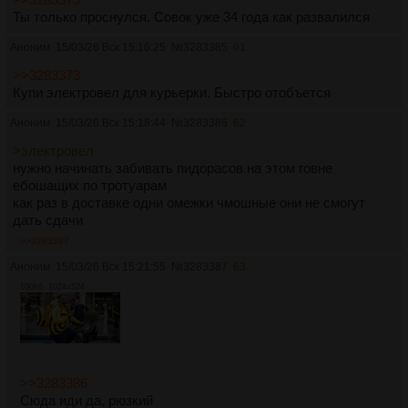
Ты только проснулся. Совок уже 34 года как развалился
Аноним
15/03/26 Вск 15:16:25
№
3283385
61
>>3283373
Купи электровел для курьерки. Быстро отобъется
Аноним
15/03/26 Вск 15:18:44
№
3283386
62
>электровел
нужно начинать забивать пидорасов на этом говне
ебошащих по тротуарам
как раз в доставке одни омежки чмошные они не смогут
дать сдачи
>>3283387
Аноним
15/03/26 Вск 15:21:55
№
3283387
63
100Кб, 1024x524
>>3283386
Сюда иди да, рюзкий