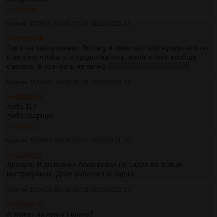
>>3283225
Аноним
15/03/26 Вск 01:37:58
№
3283225
18
>>3283224
Так я на шее у мамки. Потому и прям жёсткой нужды нет, но
я не хочу чтобы это продолжалось, желательно вообще
съехать, а то и жить не начну.
Но я не хочу работать...
Аноним
15/03/26 Вск 03:40:30
№
3283228
19
>>3283194
либо 117
либо сварщик
>>3283253
Аноним
15/03/26 Вск 06:35:37
№
3283231
20
>>3283221
Двачую. И до всяких блокировок не сидел во всяких
инстраграмах. Двач работает и ладно.
Аноним
15/03/26 Вск 06:48:13
№
3283232
21
>>3283216
А может на хую у папика?