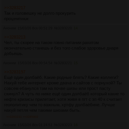
>>3283217
Так и головешку не долго прокурить
процентник
Аноним
15/03/26 Вск 00:51:29
№
3283220
14
>>3283213
Чел, ты скорее на таком говно питании рахитом
окончательно станешь и без того слабое здоровье днаря
добьешь.
Аноним
15/03/26 Вск 00:54:54
№
3283221
15
>>3283197
Ещё один долбаёб. Какие родные блять? Какие коллеги?
Нахуй тебе интернет кроме двача и сайтов с порнухой? Ты
совсем ебанулся там на почве шизы или прост пасту
скинул? А чуть по ниже ещё один долбаёб который какие то
нефте кризисы прилетает, хотя живя в пгт с зп 40 к считает
геополитику чем то важным, хртфу долбаёбине. Лучше
нахуй петля чем такими шизами быть.
>>3283231
>>3285902
Аноним
15/03/26 Вск 01:24:51
№
3283223
16