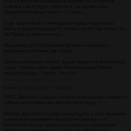
4. ВПН просто не соединяется. Потому что не в белом
списке и там не будет. Нейросети - ну видимо тоже.
Здравствуй Алиса и Гигачат от Сбера...
И да, будет какой то переходный период, когда не все
сайты и приложения будут в "белом списке", как сейчас тот
же Яндекс включен не весь...
Подумайте где будете кидать фоточки и общаться с
родными и коллегами уже сейчас!
Грустно и печально это все. Будем надеяться на некоторый
"откат" обратно через время. После выборов? После
окончания войны? После... Чего то?
>>3283200
>>3283206
>>3283221
>>3283950
Аноним
14/03/26 Суб 23:07:17
№
3283199
7
ТАСС: Депутаты Госдумы напомнили россиянам о важности
«общественной миссии» банковских вкладов
Москва. Депутаты Государственной думы в ходе заседания
комитета по экономической политике заявили, что
банковские вклады граждан находятся «в наибольшей
безопасности именно тогда, когда они работают на