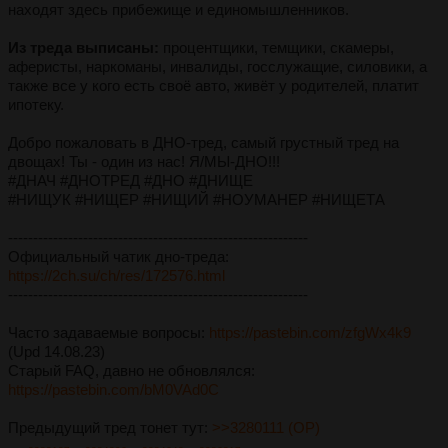
находят здесь прибежище и единомышленников.
Из треда выписаны:
процентщики, темщики, скамеры,
аферисты, наркоманы, инвалиды, госслужащие, силовики, а
также все у кого есть своё авто, живёт у родителей, платит
ипотеку.
Добро пожаловать в ДНО-тред, самый грустный тред на
двощах! Ты - один из нас! Я/МЫ-ДНО!!!
#ДНАЧ #ДНОТРЕД #ДНО #ДНИЩЕ
#НИЩУК #НИЩЕР #НИЩИЙ #НОУМАНЕР #НИЩЕТА
------------------------------------------------------------
Официальный чатик дно-треда:
https://2ch.su/ch/res/172576.html
------------------------------------------------------------
Часто задаваемые вопросы:
https://pastebin.com/zfgWx4k9
(Upd 14.08.23)
Старый FAQ, давно не обновлялся:
https://pastebin.com/bM0VAd0C
Предыдущий тред тонет тут:
>>3280111 (OP)