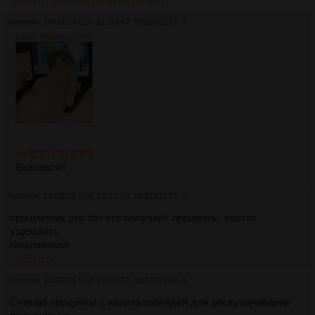
>>3283137
>>3284396
>>3284648
>>3286217
Аноним
14/03/26 Суб 21:09:40
№
3283137
2
2118Кб, 576x604, 00:00:11
>>3283136 (OP)
Вкатився!!
Аноним
14/03/26 Суб 22:37:43
№
3283191
3
процентник это тот кто получает проценты, хватит
ущемлять
процентник
>>3283213
Аноним
14/03/26 Суб 22:39:31
№
3283192
4
Считаю проценты с капиталоблядей для раскулачивание