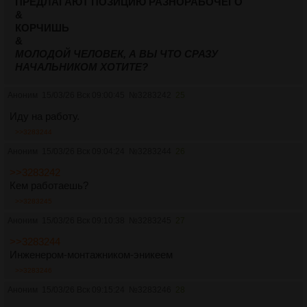
ПРЕДЛАГАЮТ ПОЗИЦИЮ РАЗНОРАБОЧЕГО
&
КОРЧИШЬ
&
МОЛОДОЙ ЧЕЛОВЕК, А ВЫ ЧТО СРАЗУ
НАЧАЛЬНИКОМ ХОТИТЕ?
Аноним
15/03/26 Вск 09:00:45
№
3283242
25
Иду на работу.
>>3283244
Аноним
15/03/26 Вск 09:04:24
№
3283244
26
>>3283242
Кем работаешь?
>>3283245
Аноним
15/03/26 Вск 09:10:38
№
3283245
27
>>3283244
Инженером-монтажником-эникеем
>>3283246
Аноним
15/03/26 Вск 09:15:24
№
3283246
28