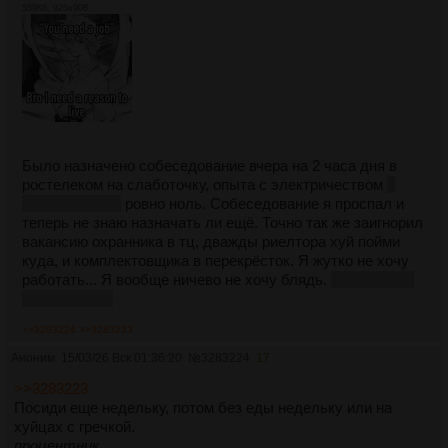
559Кб, 925x908
Было назначено собеседование вчера на 2 часа дня в
ростелеком на слаботочку, опыта с электричеством
и
вообще опыта
ровно ноль. Собеседование я проспал и
теперь не знаю назначать ли ещё. Точно так же заигнорил
вакансию охранника в тц, дважды риелтора хуй пойми
куда, и комплектовщика в перекрёсток. Я жутко не хочу
работать... Я вообще ничево не хочу блядь.
Звонить 117
тоже не хочу.
>>3283224
>>3283233
Аноним
15/03/26 Вск 01:36:20
№
3283224
17
>>3283223
Посиди еще недельку, потом без еды недельку или на
хуйцах с гречкой.
процентник