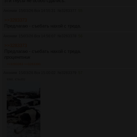
эти тнусы не особо сдались.
Аноним
15/03/26 Вск 14:55:31
№
3283377
55
>>3283373
Предлагаю - съебать нахой с треда.
Аноним
15/03/26 Вск 14:56:07
№
3283378
56
>>3283373
Предлагаю - съебать нахой с треда.
процентник
>>3283383
>>3283390
Аноним
15/03/26 Вск 15:00:02
№
3283379
57
93Кб, 474x852