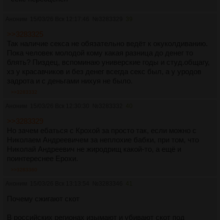
Аноним
15/03/26 Вск 12:17:46
№
3283329
39
>>3283325
Так наличие секса не обязательно ведёт к окуколдиванию.
Пока человек молодой кому какая разница до денег то
блять? Пиздец, вспоминаю универские годы и студ.общагу,
хз у красавчиков и без денег всегда секс был, а у уродов
задрота и с деньгами нихуя не было.
>>3283332
Аноним
15/03/26 Вск 12:30:30
№
3283332
40
>>3283329
Но зачем ебаться с Крохой за просто так, если можно с
Николаем Андреевичем за неплохие бабки, при том, что
Николай Андреевич не жиродрищ какой-то, а ещё и
поинтереснее Ерохи.
>>3283360
Аноним
15/03/26 Вск 13:13:54
№
3283346
41
Почему сжигают скот
В российских регионах изымают и убивают скот под