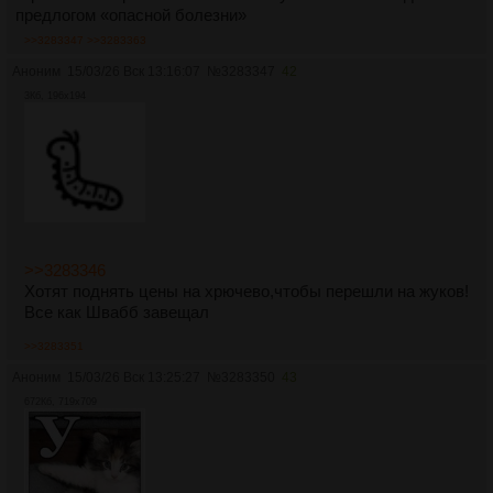
предлогом «опасной болезни»
>>3283347
>>3283363
Аноним
15/03/26 Вск 13:16:07
№
3283347
42
3Кб, 196x194
>>3283346
Хотят поднять цены на хрючево,чтобы перешли на жуков!
Все как Швабб завещал
>>3283351
Аноним
15/03/26 Вск 13:25:27
№
3283350
43
672Кб, 719x709