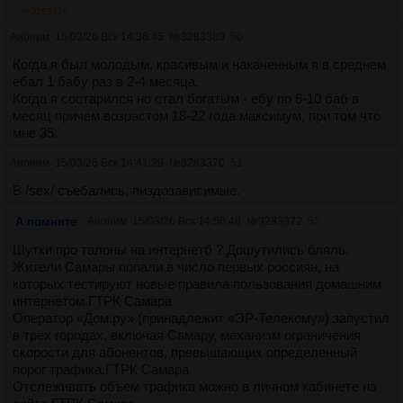
>>3283376
Аноним
15/03/26 Вск 14:36:45
№
3283369
50
Когда я был молодым, красивым и накаченным я в среднем
ебал 1 бабу раз в 2-4 месяца.
Когда я состарился но стал богатым - ебу по 6-10 баб в
месяц причем возрастом 18-22 года максимум, при том что
мне 35.
Аноним
15/03/26 Вск 14:41:29
№
3283370
51
В /sex/ съебались, пиздозависимые.
А помните
Аноним
15/03/26 Вск 14:50:48
№
3283372
52
Шутки про талоны на интернетб ? Дошутились бляль.
Жители Самары попали в число первых россиян, на
которых тестируют новые правила пользования домашним
интернетом.ГТРК Самара
Оператор «Дом.ру» (принадлежит «ЭР-Телекому») запустил
в трех городах, включая Самару, механизм ограничения
скорости для абонентов, превышающих определенный
порог трафика.ГТРК Самара
Отслеживать объем трафика можно в личном кабинете на