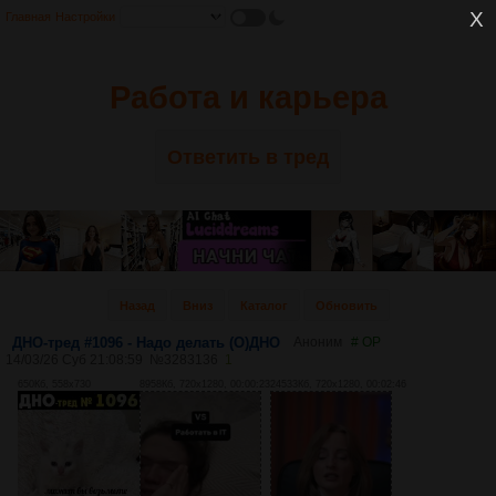
Главная
Настройки
Работа и карьера
Ответить в тред
Назад
Вниз
Каталог
Обновить
ДНО-тред #1096 - Надо делать (О)ДНО
Аноним
# OP
14/03/26 Суб 21:08:59
№
3283136
1
650Кб, 558x730
8958Кб, 720x1280, 00:00:23
24533Кб, 720x1280, 00:02:46