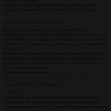
сайте.ГТРК Самара
Самарцам предложили альтернативу ситуации, когда
случаются перебои в работе интернета.НИА Самара
>>3283954
Аноним
15/03/26 Вск 14:50:55
№
3283373
53
Есть работа с графиком 2/2 и ЗП в районе 60-70к,
соответственно, остаётся 15 свободных дней в месяц, хочу
найти незаебистую подработку на пару часов в день, чтобы
можно было лутать хотя бы 1,5к за выход. Что посоветуете,
ананасы?
В наличии исправная старая бричка, но жалко ее убивать
курьерством, в своё время очень много бабла в неё вкинул.
Подрабатывал рабом на стройке, но это прям самое дно,
лучше уж курьером тогда.
Город-миллионник на юге
>>3283377
>>3283378
>>3283380
>>3283385
>>3283622
>>3283636
Аноним
15/03/26 Вск 14:53:59
№
3283376
54
>>3283367
Ну скуф это по определению всратан же. А заряженные
олды нынче как-то вообще слишком охуенно выглядят
+бабки, какие уж там Ерохи. Только вот, вероятно, им самим