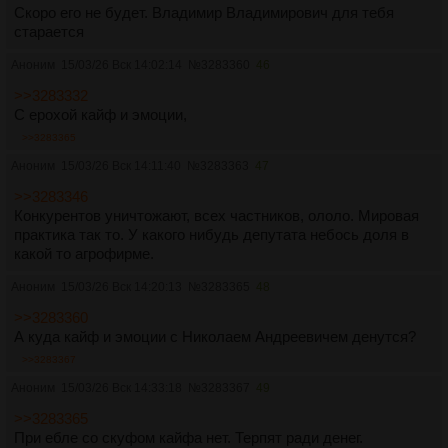
Скоро его не будет. Владимир Владимирович для тебя
старается
Аноним
15/03/26 Вск 14:02:14
№
3283360
46
>>3283332
С ерохой кайф и эмоции,
>>3283365
Аноним
15/03/26 Вск 14:11:40
№
3283363
47
>>3283346
Конкурентов уничтожают, всех частников, ололо. Мировая
практика так то. У какого нибудь депутата небось доля в
какой то агрофирме.
Аноним
15/03/26 Вск 14:20:13
№
3283365
48
>>3283360
А куда кайф и эмоции с Николаем Андреевичем денутся?
>>3283367
Аноним
15/03/26 Вск 14:33:18
№
3283367
49
>>3283365
При ебле со скуфом кайфа нет. Терпят ради денег.