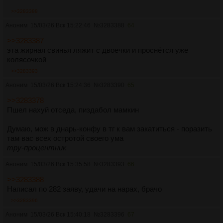
>>3283388
Аноним
15/03/26 Вск 15:22:46
№
3283388
64
>>3283387
эта жирная свинья ляжит с двоечки и проснётся уже
колясочкой
>>3283393
Аноним
15/03/26 Вск 15:24:36
№
3283390
65
>>3283378
Пшел нахуй отседа, пиздабол мамкин
Думаю, мож в днарь-конфу в тг к вам закатиться - поразить
там вас всех остротой своего ума
тру-процентник
Аноним
15/03/26 Вск 15:35:58
№
3283393
66
>>3283388
Написал по 282 заяву, удачи на нарах, брачо
>>3283396
Аноним
15/03/26 Вск 15:40:18
№
3283396
67