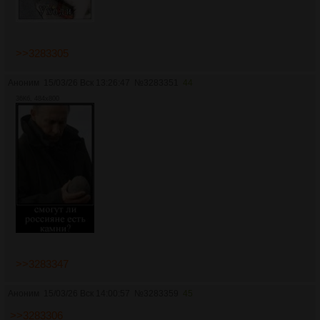
>>3283305
Аноним
15/03/26 Вск 13:26:47
№
3283351
44
36Кб, 484x800
>>3283347
Аноним
15/03/26 Вск 14:00:57
№
3283359
45
>>3283306