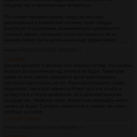
государство и национальные интересы».
По словам парламентариев, средства россиян,
размещённые в банковской системе, «уже сегодня
участвуют в укреплении экономического суверенитета
страны», однако потенциал этого инструмента, по их
мнению, может быть использован ещё эффективнее.
Аноним
14/03/26 Суб 23:07:25
№
3283200
8
>>3283197
Хохлов разъебут и включат все обратно потому что никаких
больше беспилотников над головой не будут. Трамп уже
давит во всю снятие санкций на фоне нефтекризиса
(который сам устроил, ке ке), банки разблокируют, свифт
подключат, там и гугл вернется.Может все эти ютубы и
останутся в статусе иноагентов, но в демократическом
государстве, таком как наше, полностью запрещать никто
ничего не будет. Смотреть иноагентов и самому им стать -
свобода за тобой.
>>3283213
>>3283951
Аноним
14/03/26 Суб 23:28:53
№
3283206
9
>>3283197