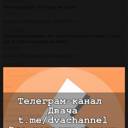
>>3283245
Блатная работа. Тут таких не любят
>>3283247
Аноним
15/03/26 Вск 09:19:11
№
3283247
29
>>3283246
Вкладов миллионных нет, своего жилья нет, понаех с села.
Да, тут таких и правда не любят.
>>3283251
Аноним
15/03/26 Вск 09:34:43
№
3283251
30
>>3283247
>возраст 23
>накоплений 400 к
>зп 130
Так?
>>3283304
Аноним
15/03/26 Вск 10:00:09
№
3283253
31
>>3283228
А мона на сварщика по телефону 117?
процентник
>>3283264