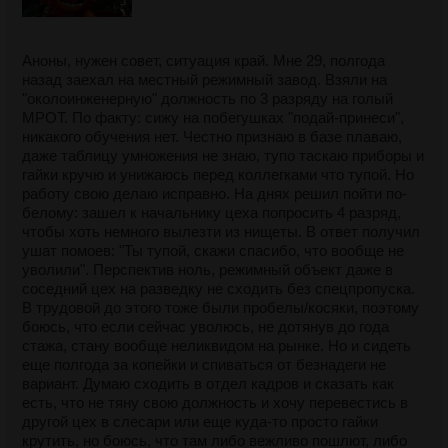
Аноны, нужен совет, ситуация край. Мне 29, полгода
назад заехал на местный режимный завод. Взяли на
"околоинженерную" должность по 3 разряду на голый
МРОТ. По факту: сижу на побегушках "подай-принеси",
никакого обучения нет. Честно признаю в базе плаваю,
даже таблицу умножения не знаю, тупо таскаю приборы и
гайки кручю и унижаюсь перед коллегками что тупой. Но
работу свою делаю исправно. На днях решил пойти по-
белому: зашел к начальнику цеха попросить 4 разряд,
чтобы хоть немного вылезти из нищеты. В ответ получил
ушат помоев: "Ты тупой, скажи спасибо, что вообще не
уволили". Перспектив ноль, режимный объект даже в
соседний цех на разведку не сходить без спецпропуска.
В трудовой до этого тоже были пробелы/косяки, поэтому
боюсь, что если сейчас уволюсь, не дотянув до года
стажа, стану вообще неликвидом на рынке. Но и сидеть
еще полгода за копейки и спиваться от безнадеги не
вариант. Думаю сходить в отдел кадров и сказать как
есть, что не тяну свою должность и хочу перевестись в
другой цех в слесари или еще куда-то просто гайки
крутить, но боюсь, что там либо вежливо пошлют, либо