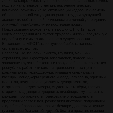
ленивых кадровиков, глупышек с ресепшена, наглых коллег,
подлых начальников, угнетателей, энергетических
вампиров, офисных крыс, оптимизации кадров, ИИ-замены,
общей плачевной ситуации на рынке труда и рухнувшей
экономики, собственной никчемности и личной деградации.
Хиккуем/чилим/флексим на последние гроши.
Поддерживаем анонов, вкалывающих 6/1 по 12 часов.
Ищем оправдания для пустой трудовой книжки, посуточную
подработку и смысл дальнейшего существования.
Выживаем на МРОТ/ставочку/пособие/остатки после
оплаты всех долгов.
Безработные, понаехи, лимита, грузчики, мойщики,
охранники, рабы фастфуд-забегаловок, подсобники,
заводские трудяги, беженцы и граждане бывших советских
республик, работники колл- и процессинговых центров,
консультанты, техподдержка, младшие специалисты,
кассиры, менеджеры среднего и младшего звена, офисный
планктон, ведущие специалисты департаментов,
стартаперы, недостримеры, студенты, стажёры, кассиры,
сторожи, кладовщики, дворники, дизайнеры, журналисты,
мамкины программисты, банковские операционисты,
продажники всего и вся, разносчики листовок, попрошайки,
люди без образования, прочие бездари-двачеры и глупые
гуманитарии без связей, друзей, блата и простого везения