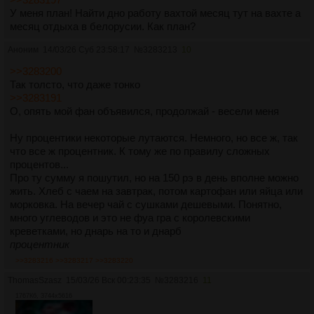
У меня план! Найти дно работу вахтой месяц тут на вахте а
месяц отдыха в белорусии. Как план?
Аноним
14/03/26 Суб 23:58:17
№
3283213
10
>>3283200
Так толсто, что даже тонко
>>3283191
О, опять мой фан объявился, продолжай - весели меня
Ну процентики некоторые лутаются. Немного, но все ж, так
что все ж процентник. К тому же по правилу сложных
процентов...
Про ту сумму я пошутил, но на 150 рэ в день вполне можно
жить. Хлеб с чаем на завтрак, потом картофан или яйца или
морковка. На вечер чай с сушками дешевыми. Понятно,
много углеводов и это не фуа гра с королевскими
креветками, но днарь на то и днарб
процентник
>>3283216
>>3283217
>>3283220
ThomasSzasz
15/03/26 Вск 00:23:35
№
3283216
11
1767Кб, 3744x5616