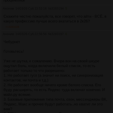
процентник
Аноним
14/03/26 Суб 22:53:18
№
3283194
5
Скажите честно пожалуйста, все говорят, что айти - ВСЁ, в
какую профессию лучше всего вкатиться в 2к26?
>>3283228
Аноним
14/03/26 Суб 22:56:56
№
3283197
6
Чебурнет
Готовьтесь!
Уже не шутка, к сожалению. Вчера вон на своей шкуре
ощутил боль, когда включили белый список, то есть
работает только то что разрешено:
1. Не работает гугл (а значит ни поиск, ни синхронизация
контактов, ни почта и т.д.)
2. Не работает вообще ничего кроме белого списка. Его
буду расширять, то есть Яндекс туда включат конечно. И
майл.ру всякие.
3. Базовые приложения типа почта, озон, мессенджеры ВК,
Яндекс, Макс и прочее будут работать..но хватит ли это
вам?