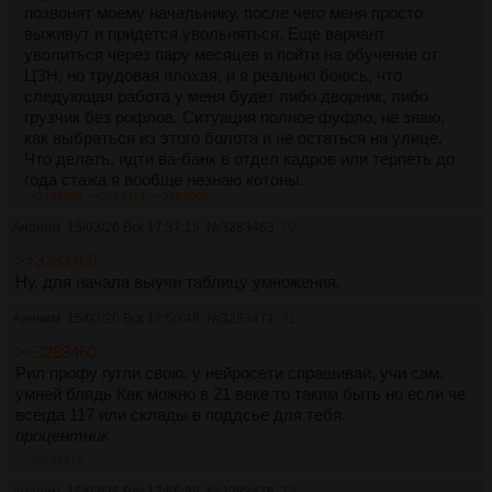
позвонят моему начальнику, после чего меня просто
выживут и придется увольняться. Еще вариант
уволиться через пару месяцев и пойти на обучение от
ЦЗН, но трудовая плохая, и я реально боюсь, что
следующая работа у меня будет либо дворник, либо
грузчик без рофлов. Ситуация полное фуфло, не знаю,
как выбраться из этого болота и не остаться на улице.
Что делать, идти ва-банк в отдел кадров или терпеть до
года стажа я вообще незнаю котоны.
>>3283463
>>3283471
>>3283508
Аноним
15/03/26 Вск 17:37:15
№
3283463
70
>>3283460
Ну, для начала выучи таблицу умножения.
Аноним
15/03/26 Вск 17:50:48
№
3283471
71
>>3283460
Рил профу гугли свою, у нейросети спрашивай, учи сам,
умней блядь Как можно в 21 веке то таким быть но если че
всегда 117 или склады в поддсье для тебя.
процентник
>>3283476
Аноним
15/03/26 Вск 17:55:28
№
3283476
72