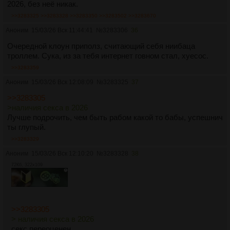
2026, без неё никак.
>>3283325
>>3283328
>>3283350
>>3283502
>>3283670
Аноним
15/03/26 Вск 11:44:41
№
3283306
36
Очередной клоун приполз, считающий себя ниибаца
троллем. Сука, из за тебя интернет говном стал, хуесос.
>>3283359
Аноним
15/03/26 Вск 12:08:09
№
3283325
37
>>3283305
>наличия секса в 2026
Лучше подрочить, чем быть рабом какой то бабы, успешнич
ты глупый.
>>3283329
Аноним
15/03/26 Вск 12:10:20
№
3283328
38
72Кб, 322x109
>>3283305
> наличия секса в 2026
секс переоценен