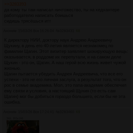
>>3283393
да кому ты там написал ничтожество, ты на хедхантере
работодателю написать боишься
сидишь трясёшься итт
Аноним
15/03/26 Вск 16:26:04
№
3283431
68
К директору НИИ, доктору наук Андрею Андреевичу
Щукину, в день его 40-летия является незнакомец по
фамилии Щагин. Этот визитер заявляет шокирующую вещь:
оказывается, в роддоме их перепутали, и на самом деле
Щукин - это он, Щагин. А наш герой всю жизнь живет чужой
жизнью.
Щагин пытается убедить Андрея Андреевича, что все его
успехи - это не его личная заслуга, а результат того, что он
рос в семье академика. Мол, это папа-академик обеспечил
ему связи и условия, а настоящий Щукин (то есть сам
Щагин) мог бы добиться гораздо большего, если бы не эта
ошибка.
Аноним
15/03/26 Вск 17:24:41
№
3283460
69
5Кб, 303x166