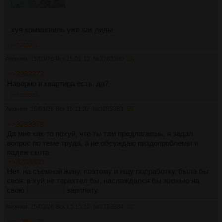
хуя коммигниль уже как диды
>>3283384
Аноним
15/03/26 Вск 15:01:12
№
3283380
58
>>3283373
Наверно и квартира есть, да?
>>3283383
Аноним
15/03/26 Вск 15:11:32
№
3283383
59
>>3283378
Да мне как-то похуй, что ты там предлагаешь, я задал
вопрос по теме труда, а не обсуждаю пиздопроблемы и
падеж скота
>>3283380
Нет, на съемной живу, поэтому и ищу подработку, была бы
своя, в хуй не тарахтел бы, наслаждался бы жизнью на
свою
нищенскую
зарплату
Аноним
15/03/26 Вск 15:15:10
№
3283384
60
>>3283379