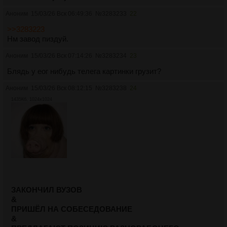
Аноним
15/03/26 Вск 06:49:36
№
3283233
22
>>3283223
Нм завод пиздуй.
Аноним
15/03/26 Вск 07:14:26
№
3283234
23
Блядь у еог нибудь телега картинки грузит?
Аноним
15/03/26 Вск 08:12:15
№
3283238
24
1435Кб, 1024x1024
ЗАКОНЧИЛ ВУЗОВ
&
ПРИШЁЛ НА СОБЕСЕДОВАНИЕ
&