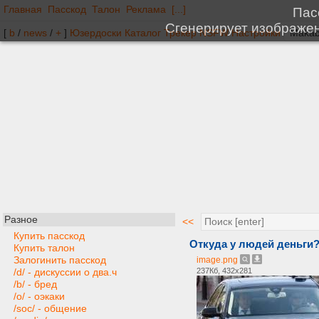
Главная
Пасскод
Талон
Реклама
[...]
[
b
/
news
/
+
]
Юзердоски
Каталог
Трекер
NSFW
Настройки
Разное
<<
Купить пасскод
Откуда у людей деньги
Купить талон
Залогинить пасскод
image.png
237Кб, 432x281
/d/ - дискуссии о два.ч
/b/ - бред
/o/ - оэкаки
/soc/ - общение