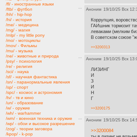
/fl/ - иностранные языки
/ftb/ - футбол
Аноним
19/10/25 Вск 12:
/hh/ - hip-hop
Коррупция, воровств
/hi/ - история
/me/ - медицина
ГАИшник тормозит тач
/mg/ - магия
леваками (мелким би
/mlp/ - my little pony
В советском союзе "
/mo/ - мотоциклы
/mov/ - Фильмы
>>3200313
/mu/ - музыка
/ne/ - животные и природа
Аноним
19/10/25 Вск 13:
/psy/ - психология
/re/ - религия
ЛИЗИНГ
/sci/ - наука
И
/sf/ - научная фантастика
З
/sn/ - паранормальные явления
И
/sp/ - спорт
Н
/spc/ - космос и астрономия
/tv/ - тв и кино
Г
/un/ - образование
/w/ - оружие
>>3200175
/wh/ - warhammer
/wm/ - военная техника и оружие
Аноним
19/10/25 Вск 14:
/wp/ - обои и высокое разрешение
/zog/ - теории заговора
>>3200084
/kpop/ - k-pop
ты в лизинг не возьм