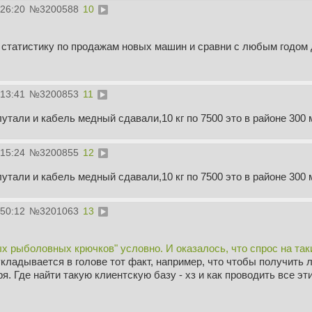
:26:20
№
3200588
10
и статистику по продажам новых машин и сравни с любым годом 
:13:41
№
3200853
11
лутали и кабель медный сдавали,10 кг по 7500 это в районе 300 
:15:24
№
3200855
12
лутали и кабель медный сдавали,10 кг по 7500 это в районе 300 
:50:12
№
3201063
13
х рыболовных крючков" условно. И оказалось, что спрос на таки
укладывается в голове тот факт, например, что чтобы получить 
ря. Где найти такую клиентскую базу - хз и как проводить все эт