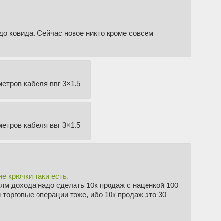
до ковида. Сейчас новое никто кроме совсем
метров кабеля ввг 3×1.5
метров кабеля ввг 3×1.5
е крючки таки есть.
лям дохода надо сделать 10к продаж с наценкой 100
и торговые операции тоже, ибо 10к продаж это 30