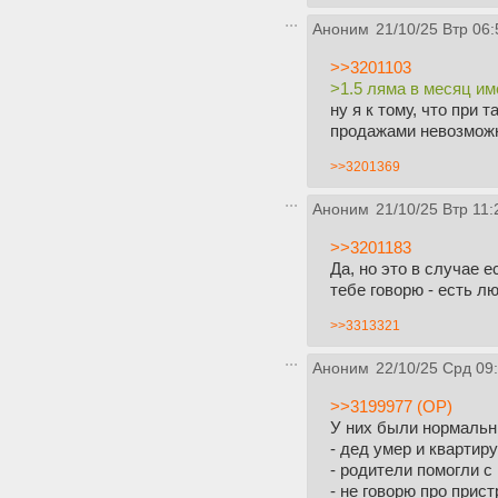
Аноним
21/10/25 Втр 06:
>>3201103
>1.5 ляма в месяц им
ну я к тому, что при
продажами невозможно
>>3201369
Аноним
21/10/25 Втр 11:
>>3201183
Да, но это в случае 
тебе говорю - есть л
>>3313321
Аноним
22/10/25 Срд 09
>>3199977 (OP)
У них были нормальны
- дед умер и квартир
- родители помогли с
- не говорю про при