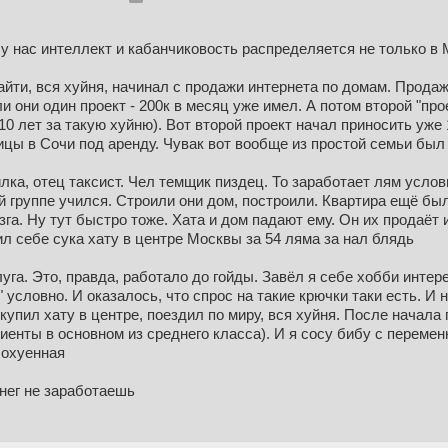
 у нас интеллект и кабанчиковость распределяется не только в М
айти, вся хуйня, начинал с продажи интернета по домам. Продаж
и они один проект - 200к в месяц уже имел. А потом второй "про
 10 лет за такую хуйню). Вот второй проект начал приносить уже 
ицы в Сочи под аренду. Чувак вот вообще из простой семьи был
лка, отец таксист. Чел темщик пиздец. То заработает лям условно
ой группе учился. Строили они дом, построили. Квартира ещё был
га. Ну тут быстро тоже. Хата и дом падают ему. Он их продаёт 
ил себе сука хату в центре Москвы за 54 ляма за нал блядь
уга. Это, правда, работало до гойды. Завёл я себе хобби интер
условно. И оказалось, что спрос на такие крючки таки есть. И
5 купил хату в центре, поездил по миру, вся хуйня. После нача
иенты в основном из среднего класса). И я сосу бибу с переменн
 охуенная
нег не заработаешь