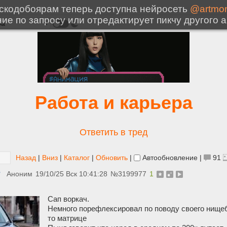
Работа и карьера
Ответить в тред
Назад
|
Вниз
|
Каталог
|
Обновить
|
Автообновление
|
91
?
Аноним
19/10/25 Вск 10:41:28
№
3199977
1
Сап воркач.
Немного порефлексировал по поводу своего нищебр
то матрице