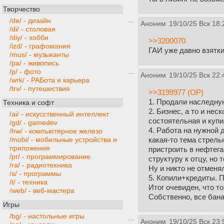
Творчество
/de/ - дизайн
Аноним
19/10/25 Вск 18:
/di/ - столовая
/diy/ - хобби
>>3200070
/izd/ - графомания
ГАИ уже давно взятки
/mus/ - музыканты
/pa/ - живопись
/p/ - фото
Аноним
19/10/25 Вск 22:
/wrk/ - РАБота и карьера
/trv/ - путешествия
>>3199977 (OP)
1. Продали наследную
Техника и софт
2. Бизнес, а то и не
/ai/ - искусственный интеллект
состоятельная и купи
/gd/ - gamedev
4. Работа на нужной
/hw/ - компьютерное железо
какая-то тема стрель
/mobi/ - мобильные устройства и
приложения
пристроить в нефтега
/pr/ - программирование
структуру к отцу, но 
/ra/ - радиотехника
Ну и никто не отменя
/s/ - программы
5. Копили+кредиты. П
/t/ - техника
Итог очевиден, что т
/web/ - веб-мастера
Собственно, все бана
Игры
/bg/ - настольные игры
Аноним
19/10/25 Вск 23: