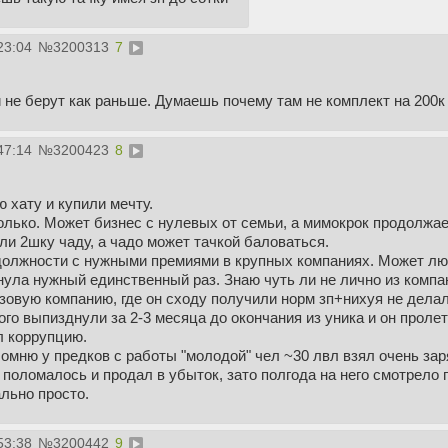
23:04
№
3200313
7
 не берут как раньше. Думаешь почему там не комплект на 200к
47:14
№
3200423
8
 хату и купили мечту.
сколько. Может бизнес с нулевых от семьи, а мимокрок продолжа
ли 2шку чаду, а чадо может тачкой баловаться.
 должности с нужными премиями в крупных компаниях. Может лю
нула нужный единственный раз. Знаю чуть ли не лично из компа
зовую компанию, где он сходу получили норм зп+нихуя не делал
того выпизднули за 2-3 месяца до окончания из уника и он пролет
л коррупцию.
омню у предков с работы "молодой" чел ~30 лвл взял очень за
о поломалось и продал в убыток, зато полгода на него смотрело 
льно просто.
53:38
№
3200442
9