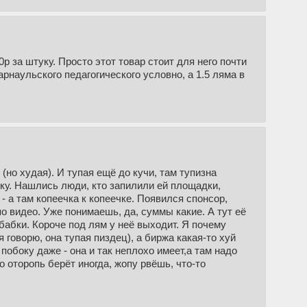
0р за штуку. Просто этот товар стоит для него почти
рнаульского педагогического условно, а 1.5 ляма в
(но худая). И тупая ещё до кучи, там тупизна
бку. Нашлись люди, кто запилили ей площадки,
- а там копеечка к копеечке. Появился спонсор,
по видео. Уже понимаешь, да, суммы какие. А тут её
бабки. Короче под лям у неё выходит. Я почему
 говорю, она тупая пиздец), а биржа какая-то хуй
 побоку даже - она и так неплохо имеет,а там надо
 оторопь берёт иногда, жопу рвёшь, что-то