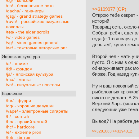
/cg/ - консоли
/es/ - бесконечное лето
>>3199977 (OP)
/gacha/ - гача-игры
Открою тебе секрет -
/gsg/ - grand strategy games
историй
/ruvn/ - российские визуальные
Товарищ есть, около-
новеллы
/tes/ - the elder scrolls
Собрал ребят, сделал
/v/ - video games
года (с 1го января до
/vg/ - video games general
деньгам", купил земл
/wr/ - текстовые авторские рпг
Второй чел - мать учи
Японская культура
пусто. Я с ним в одн
/a/ - аниме
обнаруживают рак моз
/fd/ - фэндом
бирже. Год назад куп
/ja/ - японская культура
/ma/ - манга
/vn/ - визуальные новеллы
Ну и ваш покорный сл
рыболовных крючков" 
Взрослым
никто не делает. В 2
/fur/ - фурри
Верхний Ларс (мои кл
/gg/ - хорошие девушки
следующий уже тема
/vape/ - электронные сигареты
/h/ - хентай
Вывод? На работе де
/ho/ - прочий хентай
/hc/ - hardcore
>>3201063
>>3294812
/e/ - extreme pron
/fet/ - фетиш