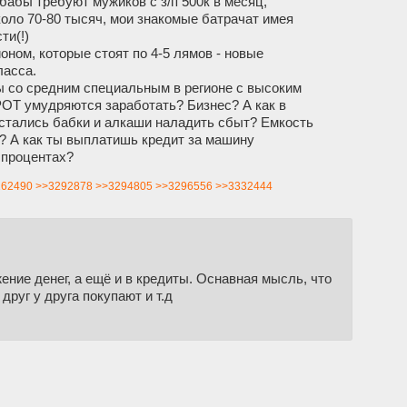
 бабы требуют мужиков с з/п 500к в месяц,
коло 70-80 тысяч, мои знакомые батрачат имея
ти(!)
оном, которые стоят по 4-5 лямов - новые
ласса.
ы со средним специальным в регионе с высоким
ОТ умудряются заработать? Бизнес? А как в
стались бабки и алкаши наладить сбыт? Емкость
? А как ты выплатишь кредит за машину
 процентах?
262490
>>3292878
>>3294805
>>3296556
>>3332444
ение денег, а ещё и в кредиты. Оснавная мысль, что
друг у друга покупают и т.д