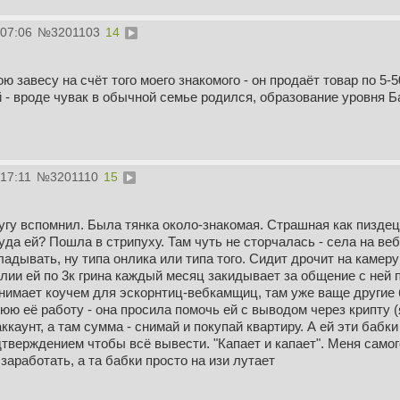
:07:06
№
3201103
14
ю завесу на счёт того моего знакомого - он продаёт товар по 5-5
й - вроде чувак в обычной семье родился, образование уровня Ба
:17:11
№
3201110
15
угу вспомнил. Была тянка около-знакомая. Страшная как пиздец 
уда ей? Пошла в стрипуху. Там чуть не сторчалась - села на ве
адывать, ну типа онлика или типа того. Сидит дрочит на камеру 
алии ей по 3к грина каждый месяц закидывает за общение с ней 
анимает коучем для эскорнтиц-вебкамщиц, там уже ваще другие 
юю её работу - она просила помочь ей с выводом через крипту (я
ккаунт, а там сумма - снимай и покупай квартиру. А ей эти бабки
тверждением чтобы всё вывести. "Капает и капает". Меня самого
работать, а та бабки просто на изи лутает