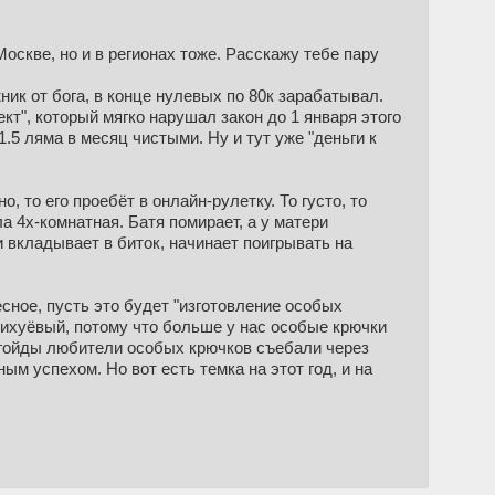
оскве, но и в регионах тоже. Расскажу тебе пару
ник от бога, в конце нулевых по 80к зарабатывал.
ект", который мягко нарушал закон до 1 января этого
1.5 ляма в месяц чистыми. Ну и тут уже "деньги к
, то его проебёт в онлайн-рулетку. То густо, то
а 4х-комнатная. Батя помирает, а у матери
и вкладывает в биток, начинает поигрывать на
есное, пусть это будет "изготовление особых
 нихуёвый, потому что больше у нас особые крючки
ла гойды любители особых крючков съебали через
ым успехом. Но вот есть темка на этот год, и на