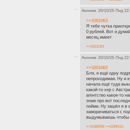
Аноним
20/10/25 Пнд 22
>>3201063
Я тебе чутка приоткро
0 рублей. Вот и дума
месяц имеет
>>3201183
Аноним
20/10/25 Пнд 22
>>3201063
Бля, я ещё одну подр
непроходимая. Ну и к
начала ещё туда выкл
какой-то хер с Австр
агентство какое-то н
знаю про вот последн
пойми. Ну зашёл я в а
заморачиваться с под
выдумываешь чтобы за
>>3288056
>>3296522