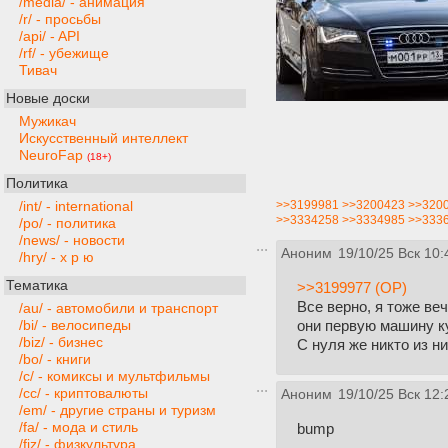
/media/ - анимация
/r/ - просьбы
/api/ - API
/rf/ - убежище
Тивач
Новые доски
Мужикач
Искусственный интеллект
NeuroFap
(18+)
Политика
>>3199981
>>3200423
>>320
/int/ - international
>>3334258
>>3334985
>>333
/po/ - политика
/news/ - новости
Аноним
19/10/25 Вск 10:
/hry/ - х р ю
Тематика
>>3199977 (OP)
Все верно, я тоже ве
/au/ - автомобили и транспорт
они первую машину ку
/bi/ - велосипеды
/biz/ - бизнес
С нуля же никто из н
/bo/ - книги
/c/ - комиксы и мультфильмы
/cc/ - криптовалюты
Аноним
19/10/25 Вск 12:
/em/ - другие страны и туризм
/fa/ - мода и стиль
bump
/fiz/ - физкультура