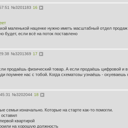
57:51
№
3201183
16
еет
 такой маленькой наценке нужно иметь масштабный отдел продаж
 будет, если всё на поток поставлено
29:38
№
3201369
17
если продаёшь физический товар. А если продаёшь цифровой и в 
юди поумнее нас с тобой. Когда схематозы узнаёшь - охуеваешь
:45:31
№
3202044
18
е семьи изначально. Которые на старте как-то помогли.
у оставил
 первой квартирой
строили на хорошую должность