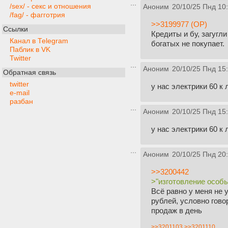
/sex/ - секс и отношения
Аноним
20/10/25 Пнд 10
/fag/ - фагготрия
>>3199977 (OP)
Ссылки
Кредиты и бу, загугл
Канал в Telegram
богатых не покупает.
Паблик в VK
Twitter
Аноним
20/10/25 Пнд 15
Обратная связь
twitter
у нас электрики 60 к 
e-mail
разбан
Аноним
20/10/25 Пнд 15
у нас электрики 60 к 
Аноним
20/10/25 Пнд 20
>>3200442
>"изготовление особы
Всё равно у меня не 
рублей, условно гово
продаж в день
>>3201103
>>3201110