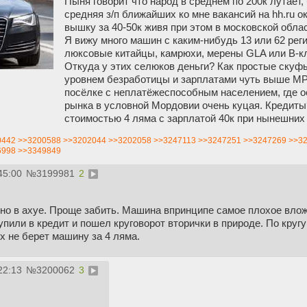
Пыня говорит что народ в среднем по 200к лутает,
средняя з/п ближайших ко мне вакансий на hh.ru о
вышку за 40-50к живя при этом в московской облас
Я вижу много машин с каким-нибудь 13 или 62 реги
люксовые китайцы, камрюхи, мерены GLA или В-к
Откуда у этих селюков деньги? Как простые скуф
уровнем безработицы и зарплатами чуть выше МР
посёлке с неплатёжеспособным населением, где о
рынка в условной Мордовии очень куцая. Кредиты
стоимостью 4 ляма с зарплатой 40к при нынешних
0442
>>3200588
>>3202044
>>3202058
>>3247113
>>3247251
>>3247269
>>3
6998
>>3349849
45:00
№
3199981
2
чно в ахуе. Проще забить. Машина впринципе самое плохое влож
пили в кредит и пошел круговорот вторички в природе. По кругу 
их не берет машину за 4 ляма.
22:13
№
3200062
3