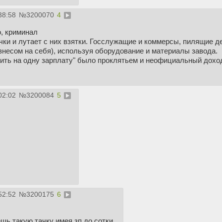
38:58
№
3200070
4
о, криминал
ки и лутает с них взятки. Госслужащие и коммерсы, пилящие де
знесом на себя), используя оборудование и материалы завода.
жить на одну зарплату" было проклятьем и неофициальный дохо
02:02
№
3200084
5
52:52
№
3200175
6
ешь такую тачку имея зп до сотки