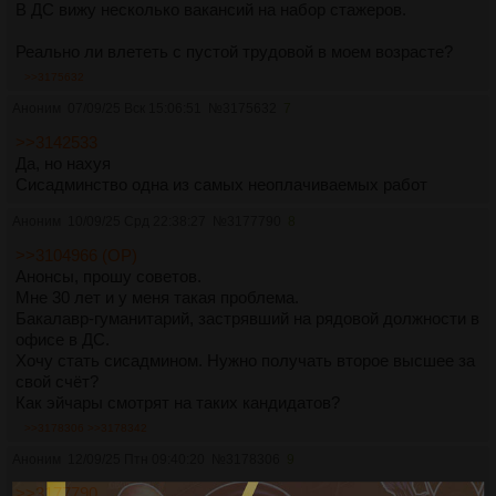
В ДС вижу несколько вакансий на набор стажеров.
Реально ли влететь с пустой трудовой в моем возрасте?
>>3175632
Аноним
07/09/25 Вск 15:06:51
№
3175632
7
>>3142533
Да, но нахуя
Сисадминство одна из самых неоплачиваемых работ
Аноним
10/09/25 Срд 22:38:27
№
3177790
8
>>3104966 (OP)
Анонсы, прошу советов.
Мне 30 лет и у меня такая проблема.
Бакалавр-гуманитарий, застрявший на рядовой должности в
офисе в ДС.
Хочу стать сисадмином. Нужно получать второе высшее за
свой счёт?
Как эйчары смотрят на таких кандидатов?
>>3178306
>>3178342
Аноним
12/09/25 Птн 09:40:20
№
3178306
9
>>3177790