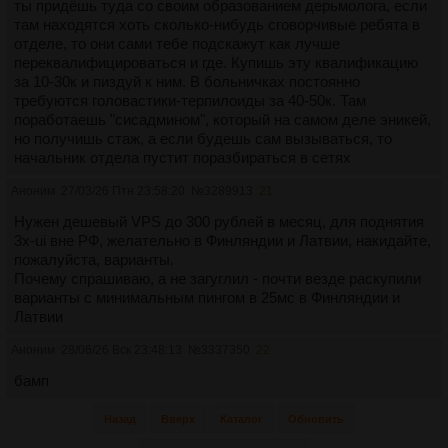
ты придёшь туда со своим образованием дерьмолога, если
там находятся хоть сколько-нибудь сговорчивые ребята в
отделе, то они сами тебе подскажут как лучше
переквалифицироваться и где. Купишь эту квалификацию
за 10-30к и пиздуй к ним. В больничках постоянно
требуются головастики-терпилоиды за 40-50к. Там
поработаешь "сисадмином", который на самом деле эникей,
но получишь стаж, а если будешь сам вызываться, то
начальник отдела пустит поразбираться в сетях
Аноним
27/03/26 Птн 23:58:20
№
3289913
21
Нужен дешевый VPS до 300 рублей в месяц, для поднятия
3x-ui вне РФ, желательно в Финляндии и Латвии, накидайте,
пожалуйста, варианты.
Почему спрашиваю, а не загуглил - почти везде раскупили
варианты с минимальным пингом в 25мс в Финляндии и
Латвии
Аноним
28/06/26 Вск 23:48:13
№
3337350
22
бамп
Назад
Вверх
Каталог
Обновить