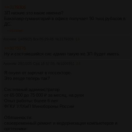
>>3178306
ЗП низкие это какие именно?
Бакалавр-гуманитарий в офисе получает 90 тыщ рубасов в
ДС.
>>3179306
Аноним
14/09/25 Вск 06:29:46
№
3179306
13
>>3179175
Ну и состоявшийся сис админ такую же ЗП будет иметь
Аноним
29/10/25 Срд 16:57:05
№
3206911
14
Я охуел от зарплат в госсекторе.
Это везде теперь так?
Системный администратор
от 65 000 до 75 000 ₽ за месяц, на руки
Опыт работы: более 6 лет
ФГКУ УЛХиП Минобороны России
Обязанности:
своевременный ремонт и модернизация компьютеров и
оргтехники