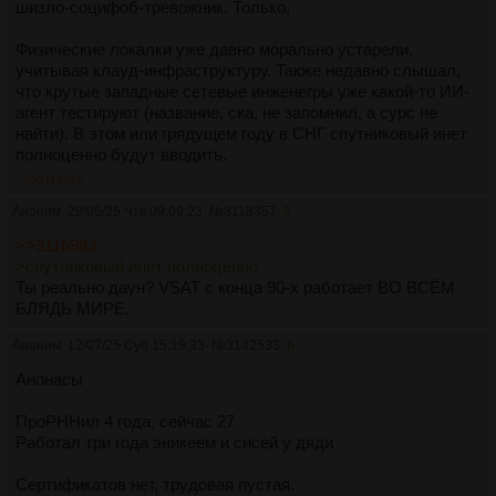
шизло-социфоб-тревожник. Только,
Физические локалки уже давно морально устарели,
учитывая клауд-инфраструктуру. Также недавно слышал,
что крутые западные сетевые инженегры уже какой-то ИИ-
агент тестируют (название, ска, не запомнил, а сурс не
найти). В этом или грядущем году в СНГ спутниковый инет
полноценно будут вводить.
>>3118357
Аноним
29/05/25 Чтв 09:09:23
№
3118357
5
>>3116983
>спутниковый инет полноценно
Ты реально даун? VSAT с конца 90-х работает ВО ВСЁМ
БЛЯДЬ МИРЕ.
Аноним
12/07/25 Суб 15:19:33
№
3142533
6
Анонасы
ПроРННил 4 года, сейчас 27
Работал три года эникеем и сисей у дяди
Сертификатов нет, трудовая пустая.