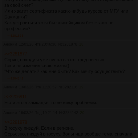
за свой счёт?
Или хватит сертификата каких-нибудь курсов от МГУ или
Бауманки?
Как устроиться хотя бы эникейщиком без стажа по
профессии?
>>3281878
Аноним
12/03/26 Чтв 20:46:36
№
3281878
18
>>3281877
Сорян, походу я уже писал в этот тред осенью.
Так и не изменил свою жизнь((
"Что же делать? как мне быть? Как мечту осуществить?"
>>3284142
Аноним
13/03/26 Птн 11:20:52
№
3282116
19
>>3206911
Если это в замкадье, то не вижу проблемы.
Аноним
16/03/26 Пнд 19:21:14
№
3284142
20
>>3281878
В госуху пиздуй. Если в регионе.
Серьёзно, пиздуй в госуху, больница вообще тема, сначала