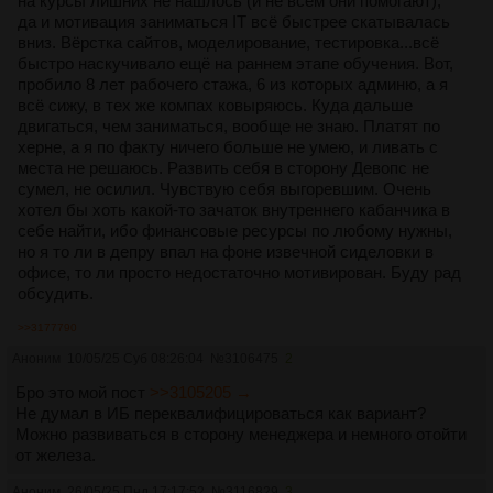
на курсы лишних не нашлось (и не всем они помогают),
да и мотивация заниматься IT всё быстрее скатывалась
вниз. Вёрстка сайтов, моделирование, тестировка...всё
быстро наскучивало ещё на раннем этапе обучения. Вот,
пробило 8 лет рабочего стажа, 6 из которых админю, а я
всё сижу, в тех же компах ковыряюсь. Куда дальше
двигаться, чем заниматься, вообще не знаю. Платят по
херне, а я по факту ничего больше не умею, и ливать с
места не решаюсь. Развить себя в сторону Девопс не
сумел, не осилил. Чувствую себя выгоревшим. Очень
хотел бы хоть какой-то зачаток внутреннего кабанчика в
себе найти, ибо финансовые ресурсы по любому нужны,
но я то ли в депру впал на фоне извечной сиделовки в
офисе, то ли просто недостаточно мотивирован. Буду рад
обсудить.
>>3177790
Аноним
10/05/25 Суб 08:26:04
№
3106475
2
Бро это мой пост
>>3105205 →
Не думал в ИБ переквалифицироваться как вариант?
Можно развиваться в сторону менеджера и немного отойти
от железа.
Аноним
26/05/25 Пнд 17:17:52
№
3116829
3