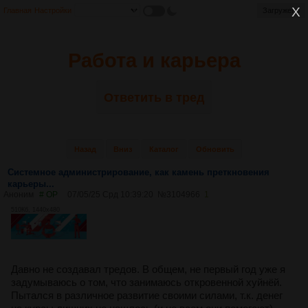
Главная
Настройки
Загружено
Работа и карьера
Ответить в тред
Назад
Вниз
Каталог
Обновить
Системное администрирование, как камень преткновения
карьеры...
Аноним
# OP
07/05/25 Срд 10:39:20
№
3104966
1
510Кб, 1440x480
Давно не создавал тредов. В общем, не первый год уже я
задумываюсь о том, что занимаюсь откровенной хуйнёй.
Пытался в различное развитие своими силами, т.к. денег