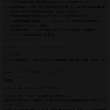
решение задач по обеспечению безопасности сети -
устанавливать антивирусные и другие защитные программы
и следить за их обновлением. Не допускать
несанкционированного доступа и хакерских атак
восстановление работоспособности сети после сбоев и
неправомерных действий
обслуживанием аппаратной части серверного хозяйства
работа с базой данных (СЭД)
>>3207345
>>3282116
Аноним
30/10/25 Чтв 10:13:23
№
3207345
15
>>3206911
Ого большая зп, мимо 60к в подведах департамента на юге
рф.
Аноним
06/01/26 Втр 00:13:53
№
3247092
16
Bump
Аноним
12/03/26 Чтв 20:42:35
№
3281877
17
Мне 30 лет и у меня такая проблема.
Бакалавр-гуманитарий, застрявший на рядовой должности в
офисе в ДС.
Хочу стать сисадмином. Нужно ли получать второе высшее