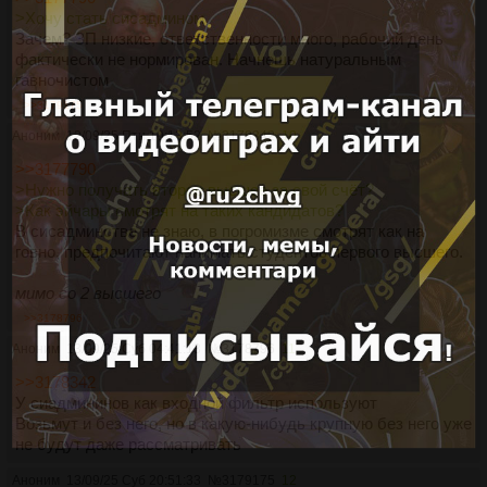
>Хочу стать сисадмином
Зачем? ЗП низкие, ответственности много, рабочий день
фактически не нормирован. Начнешь натуральным
гавночистом
>>3179175
Аноним
12/09/25 Птн 10:13:52
№
3178342
10
>>3177790
>Нужно получать второе высшее за свой счёт?
>Как эйчары смотрят на таких кандидатов?
В сисадминстве не знаю, в погромизме смотрят как на
говно, предпочитают нанимать студентов первого высшего.
мимо со 2 высшего
>>3178796
Аноним
13/09/25 Суб 04:41:13
№
3178796
11
>>3178342
У сиадмининов как входной фильтр используют
Возьмут и без него, но в какую-нибудь крупную без него уже
не будут даже рассматривать
Аноним
13/09/25 Суб 20:51:33
№
3179175
12