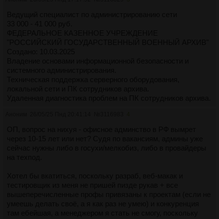
Ведущий специалист по администрированию сети
33 000 - 41 000 руб.
ФЕДЕРАЛЬНОЕ КАЗЕННОЕ УЧРЕЖДЕНИЕ
"РОССИЙСКИЙ ГОСУДАРСТВЕННЫЙ ВОЕННЫЙ АРХИВ"
Создано: 10.03.2025
Владение основами информационной безопасности и
системного администрирования.
Техническая поддержка серверного оборудования,
локальной сети и ПК сотрудников архива.
Удаленная диагностика проблем на ПК сотрудников архива.
Аноним
26/05/25 Пнд 20:41:14
№
3116983
4
ОП, вопрос на нихуя - офисное админство в РФ вымрет
через 10-15 лет или нет? Судя по вакансиям, админы уже
сейчас нужны либо в госухи/мелкобиз, либо в провайдеры
на техпод.
Хотел бы вкатиться, поскольку разраб, веб-макак и
тестировщик из меня не пришей пизде рукав + все
вышеперечисленные профы привязаны к проектам (если не
умеешь делать своё, а я как раз не умею) и конкуренция
там ебейшая, а менеджером я стать не смогу, поскольку