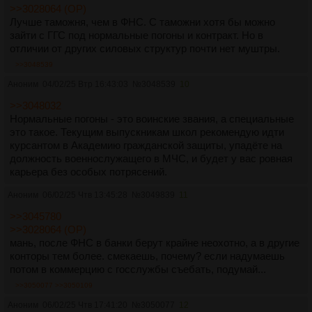
>>3028064 (OP)
Лучше таможня, чем в ФНС. С таможни хотя бы можно
зайти с ГГС под нормальные погоны и контракт. Но в
отличии от других силовых структур почти нет муштры.
>>3048539
Аноним
04/02/25 Втр 16:43:03
№
3048539
10
>>3048032
Нормальные погоны - это воинские звания, а специальные
это такое. Текущим выпускникам школ рекомендую идти
курсантом в Академию гражданской защиты, упадёте на
должность военнослужащего в МЧС, и будет у вас ровная
карьера без особых потрясений.
Аноним
06/02/25 Чтв 13:45:28
№
3049839
11
>>3045780
>>3028064 (OP)
мань, после ФНС в банки берут крайне неохотно, а в другие
конторы тем более. смекаешь, почему? если надумаешь
потом в коммерцию с госслужбы съебать, подумай...
>>3050077
>>3050109
Аноним
06/02/25 Чтв 17:41:20
№
3050077
12