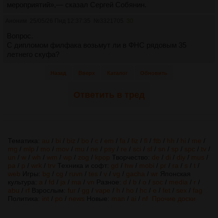
мероприятий»,— сказал Сергей Собянин.
Аноним
25/05/26 Пнд 12:37:35
№
3321705
30
Вопрос.
С дипломом филфака возьмут ли в ФНС рядовым 35
летнего скуфа?
Назад
Вверх
Каталог
Обновить
Ответить в тред
Тематика:
au
/
bi
/
biz
/
bo
/
c
/
em
/
fa
/
fiz
/
fl
/
ftb
/
hh
/
hi
/
me
/
mg
/
mlp
/
mo
/
mov
/
mu
/
ne
/
psy
/
re
/
sci
/
sf
/
sn
/
sp
/
spc
/
tv
/
un
/
w
/
wh
/
wm
/
wp
/
zog
/
kpop
Творчество:
de
/
di
/
diy
/
mus
/
pa
/
p
/
wrk
/
trv
Техника и софт:
gd
/
hw
/
mobi
/
pr
/
ra
/
s
/
t
/
web
Игры:
bg
/
cg
/
ruvn
/
tes
/
v
/
vg
/
gacha
/
wr
Японская
культура:
a
/
fd
/
ja
/
ma
/
vn
Разное:
d
/
b
/
o
/
soc
/
media
/
r
/
abu
/
rf
Взрослым:
fur
/
gg
/
vape
/
h
/
ho
/
hc
/
e
/
fet
/
sex
/
fag
Политика:
int
/
po
/
news
Новые:
man
/
ai
/
nf
Прочие доски