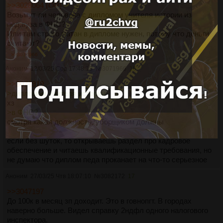
>>3028064 (OP)
Возьмут ли человека с дипломом учителя истории из
пед.вуза в ФНС?
Или там строго матан в дипломе нужен, потому что деньги
считают?
>>3071966
Аноним
12/03/25 Срд 17:48:13
№
3071966
16
>>3071919
>дипломом учителя истории
хз
>в ФНС?
смотря какая должность, уборщиком должны
если без шуток, то открываешь раздел про кадровое
обеспечение и читаешь квалификационные требования, но
не думаю что диплом педа проканает на что-то серьезное
Аноним
27/03/25 Чтв 18:07:10
№
3082172
17
>>3047197
До 100к в месяц зп доходит. Это в говнопгт. В городах
наверно больше. Видел справку 2ндфл одного налогового
инспектора.