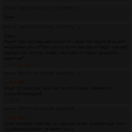
Аноним
24/06/25 Втр 00:08:12
№
3132859
18
бамп
Аноним
29/07/25 Втр 09:02:52
№
3151441
19
Бамп
Какие перспективы идти работать юристом после вуза для
получения опыта? Без опыта почти никуда не берут говорят.
Правда ли, что после фнс, частники не берут на работу
юристов?
>>3151445
>>3151655
Аноним
29/07/25 Втр 09:10:25
№
3151445
20
>>3151441
Опыт то тебе для чего, где ты его будешь применять,
сначала придумай.
>>3151516
Аноним
29/07/25 Втр 11:21:51
№
3151516
21
>>3151445
Опыт тянуния лямочки, не сидения дома. А какой еще опыт
на офисной работе то может быть