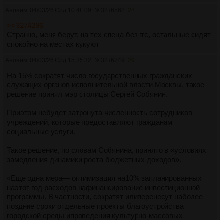
Аноним
04/03/26 Срд 10:48:09
№
3276562
28
>>3274296
Странно, меня берут, на тех спеца без ггс, остальные сидят
спокойно на местах кукуют
Аноним
04/03/26 Срд 15:35:32
№
3276749
29
На 15% сократят число государственных гражданских
служащих органов исполнительной власти Москвы, такое
решение принял мэр столицы Сергей Собянин.
Приэтом небудет затронута численность сотрудников
учреждений, которые предоставляют гражданам
социальные услуги.
Такое решение, по словам Собянина, принято в «условиях
замедления динамики роста бюджетных доходов».
«Еще одна мера— оптимизация на10% запланированных
наэтот год расходов нафинансирование инвестиционной
программы. В частности, сократят илиперенесут наболее
поздние сроки отдельные проекты благоустройства
городской среды ипроведения культурно-массовых