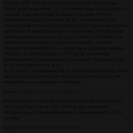
Короче. ФНС полная залупа в плане денег. Получаешь
мало, работаешь много, т.к. постоянно люди оттуда дают по
съебам. В дс на позиции старшего государственного
инспектора будешь получать 40-60. В основном 45-50,
конечно. При этом из-за нехватки людей будешь въебывать
постоянно. В межрегиональных инспекциях и управлении
ситуация вроде получше, но туда и попасть сложнее. Как
премии рассчитываются отдельный вопрос. Сказать
сколько ты точно получишь за месяц не сможешь никогда.
Ну и все остальные радости ГГС вроде заполнения
декларации по доходам раз в год и всяких подобных залуп
а-ля голосования и т.д. и т.п.
А, ну и опыт там нормальный ты не получишь вообще. Он в
других отраслях банально не нужен. Разве что юристам
может быть хоть сколько-то полезно.
Аноним
03/02/25 Пнд 19:19:57
№
3048013
8
Алсо, если бы я знал насколько это залупа, то устроился
бы куда угодно, но не туда. Сейчас жду окончания
аспирантуры, получаю военник и съебываю нахуй с этой
галеры.
Аноним
03/02/25 Пнд 19:50:42
№
3048032
9