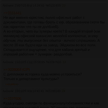
Аноним
29/07/25 Втр 14:28:42
№
3151655
22
>>3151441
Не иди именно юристом, полно офисных работ с
документами, где готовы брать с юр. образованием (хотя бы
как гарантию что ты не долбоеб).
А во-вторых, чего вы зумеры ноете? В каждой второй (как
минимум) офисной вакансии:
молодой коллектив, всему
обучим, ты выпускник без опыта - ничего страшного
. А
после 30 как будто иди на завод. Эйджизм во все поля.
Складывается ощущение, что для кабана зрелый и
хороший работник < зумерок- раздолбай.
Аноним
15/10/25 Срд 18:56:05
№
3197606
23
>>3028064 (OP)
С дипломом историка куда можно устроиться?
Только в департамент культуры?
>>3198140
Аноним
16/10/25 Чтв 14:41:41
№
3198140
24
>>3197606
Куда угодно, смотри по функционалу/обязанностям и как
откликается это твой душе. ЗП маленькая, поэтому