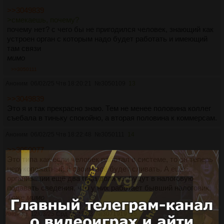
>>3049839
>смекаешь, почему?
почему нет? с чего бы не пригодился человек, знающий как
устроен орган с которым надо будет работать и имеющий
там связи
мимо
>>3050111
Аноним
06/02/25 Чтв 18:20:21
№
3050109
13
>>3049839
Это я и так прекрасно знаю. Тем не менее половина коллег
съебала в тиньку спокойно, а вторая половина к коммерсам.
Аноним
06/02/25 Чтв 18:22:48
№
3050111
14
>>3050077
Это типа как если человек работал в системе, то он теперь
нерукопожатный и своим всё будет сливать. А ещё
организации ещё два года должны будут в налоговую
подавать сведения, что у них работает бывший налоговик.
Тоже мимо
Аноним
12/03/25 Срд 16:42:03
№
3071919
15