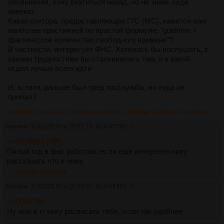
увольнения, хочу вкатиться назад, но не знаю, куда
именно.
Какая контора, предоставляющая ГГС (МС), кажется вам
наиболее пристижной по простой формуле: "gold/min +
фактическое количество свободного времени"?
В частности, интересует ФНС. Хотелось бы послушать, с
какими трудностями вы сталкивались там, и в какой
отдел лучше всего идти
И, кстати, раньше был тред госслужбы, но куда он
пропал?
>>3045780
>>3047197
>>3048008
>>3048032
>>3049839
>>3071919
>>3197606
Аноним
31/01/25 Птн 15:07:13
№
3045780
2
>>3028064 (OP)
Пятый год в фнс работаю, если ещё интересно могу
рассказать что к чему
>>3045782
>>3049839
Аноним
31/01/25 Птн 15:08:07
№
3045782
3
>>3045780
Ну или в тг могу расписать тебе, если так удобнее