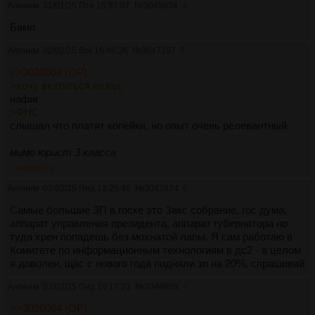
Аноним
31/01/25 Птн 15:57:07
№
3045834
4
Бамп
Аноним
02/02/25 Вск 16:46:26
№
3047197
5
>>3028064 (OP)
>хочу вкатиться назад
нафиг
>ФНС
слышал что платят копейки, но опыт очень релевантный
мимо юрист 3 класса
>>3082172
Аноним
03/02/25 Пнд 12:25:46
№
3047674
6
Самые большие ЗП в госке это Закс собрание, гос дума,
аппарат управления президента, аппарат губернатора но
туда хрен попадешь без мохнатой лапы. Я сам работаю в
Комитете по информационным технологиям в дс2 - в целом
я доволен, щас с нового года подняли зп на 20%, спрашивай
Аноним
03/02/25 Пнд 19:17:23
№
3048008
7
>>3028064 (OP)