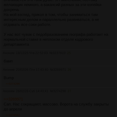
желающих немного, а вакансий разных за эти копейки
дохрена.
На мой взгляд, прикол в том, чтобы заниматься там
интересным делом и параллельно развиваться, а не
отдавать все соки работе.
У нас вот чувак с педобразованием географа работает на
нормальной ставке в неплохом отделе кадрового
департамента
Аноним
18/12/25 Чтв 22:52:03
№
3237810
25
бамп
Аноним
20/02/26 Птн 17:43:40
№
3269971
26
Bump
>>3274296
Аноним
28/02/26 Суб 14:43:41
№
3274296
27
>>3269971
Сап. Нас сокращают, массово. Ворота на службу закрыты
до апреля
>>3276562