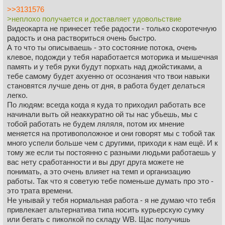
>>3131576
>неплохо получается и доставляет удовольствие
Видеокарта не принесет тебе радости - только скоротечную
радость и она раствориться очень быстро.
А то что ты описываешь - это состояние потока, очень
клевое, подожди у тебя наработается моторика и мышечная
память и у тебя руки будут порхать над джойстиками, а
тебе самому будет ахуенно от осознания что твои навыки
становятся лучше день от дня, в работа будет делаться
легко.
По людям: всегда когда я куда то приходил работать все
начинали выть ой неаккуратно ой ты нас убьешь, мы с
тобой работать не будем ляляля, потом их мнение
меняется на противоположное и они говорят мы с тобой так
много успели больше чем с другими, приходи к нам ещё. И к
тому же если ты постоянно с разными людьми работаешь у
вас нету сработанности и вы друг друга можете не
понимать, а это очень влияет на темп и организацию
работы. Так что я советую тебе поменьше думать про это -
это трата времени.
Не унывай у тебя нормальная работа - я не думаю что тебя
привлекает альтернатива типа носить курьерскую сумку
или бегать с пиколкой по складу WB. Щас получишь