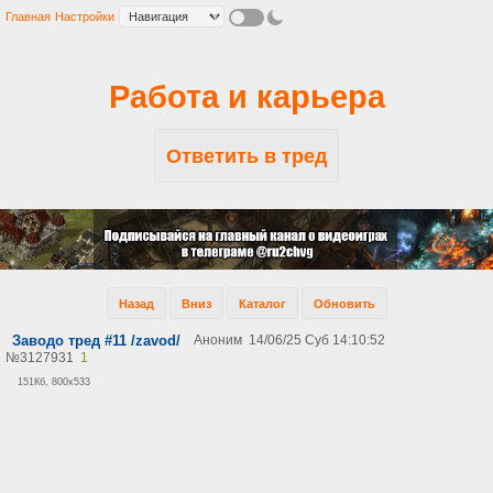
Главная
Настройки
Работа и карьера
Ответить в тред
Назад
Вниз
Каталог
Обновить
Заводо тред #11 /zavod/
Аноним
14/06/25 Суб 14:10:52
№
3127931
1
151Кб, 800x533