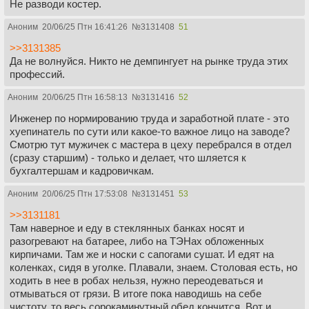
Не разводи костер.
Аноним
20/06/25 Птн 16:41:26
№
3131408
51
>>3131385
Да не волнуйся. Никто не демпингует на рынке труда этих
профессий.
Аноним
20/06/25 Птн 16:58:13
№
3131416
52
Инженер по нормированию труда и заработной плате - это
хуепинатель по сути или какое-то важное лицо на заводе?
Смотрю тут мужичек с мастера в цеху перебрался в отдел
(сразу старшим) - только и делает, что шляется к
бухгалтершам и кадровичкам.
Аноним
20/06/25 Птн 17:53:08
№
3131451
53
>>3131181
Там наверное и еду в стеклянных банках носят и
разогревают на батарее, либо на ТЭНах обложенных
кирпичами. Там же и носки с сапогами сушат. И едят на
коленках, сидя в уголке. Плавали, знаем. Столовая есть, но
ходить в нее в робах нельзя, нужно переодеваться и
отмываться от грязи. В итоге пока наводишь на себе
чистоту, то весь сорокаминутный обед кончится. Вот и