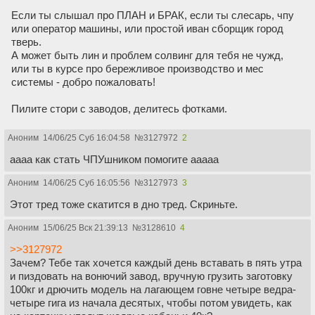
Если ты слышал про ПЛАН и БРАК, если ты слесарь, чпу
или оператор машины, или простой иван сборщик город
тверь.
А может быть лин и проблем солвинг для тебя не чужд,
или ты в курсе про бережливое производство и мес
системы - добро пожаловать!
Пилите стори с заводов, делитесь фотками.
Аноним
14/06/25 Суб 16:04:58
№
3127972
2
аааа как стать ЧПУшником помогите ааааа
Аноним
14/06/25 Суб 16:05:56
№
3127973
3
Этот тред тоже скатится в дно тред. Скриньте.
Аноним
15/06/25 Вск 21:39:13
№
3128610
4
>>3127972
Зачем? Тебе так хочется каждый день вставать в пять утра
и пиздовать на вонючий завод, вручную грузить заготовку
100кг и дрючить модель на лагающем говне четыре ведра-
четыре гига из начала десятых, чтобы потом увидеть, как