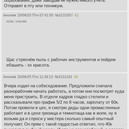
образования, даже заводам не нужно никого учить.
Отправят в пту или техникум.
Аноним
20/06/25 Птн 07:41:00
№
3131057
41
432Кб, 1156x868
Щас стряхнём пыль с рабочих инструментов и пойдем
ебашить - эх красота.
Аноним
20/06/25 Птн 11:39:13
№
3131181
42
Вчера ходил на собеседование. Предложили сначала
разнорабочим начать работать, а потом они посмотрят куда
меня пристроить. В отделе кадров гладко стелили и
рассказывали про график 5/2 по 8 часов, зарплату от 60к.
Потом провели в цех, я смотрю деды одни промасленные
работают и в цехе грязища и темнотища как в жопе, ну я
возьми да и спроси у мастера сколько самый опытный
получает. Он прям с такой гордостью ответил, что 40к