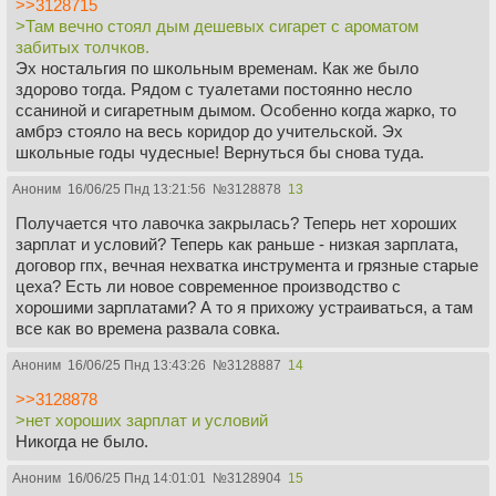
>>3128715
>Там вечно стоял дым дешевых сигарет с ароматом
забитых толчков.
Эх ностальгия по школьным временам. Как же было
здорово тогда. Рядом с туалетами постоянно несло
ссаниной и сигаретным дымом. Особенно когда жарко, то
амбрэ стояло на весь коридор до учительской. Эх
школьные годы чудесные! Вернуться бы снова туда.
Аноним
16/06/25 Пнд 13:21:56
№
3128878
13
Получается что лавочка закрылась? Теперь нет хороших
зарплат и условий? Теперь как раньше - низкая зарплата,
договор гпх, вечная нехватка инструмента и грязные старые
цеха? Есть ли новое современное производство с
хорошими зарплатами? А то я прихожу устраиваться, а там
все как во времена развала совка.
Аноним
16/06/25 Пнд 13:43:26
№
3128887
14
>>3128878
>нет хороших зарплат и условий
Никогда не было.
Аноним
16/06/25 Пнд 14:01:01
№
3128904
15