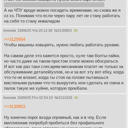
а у меня суставы по всему телу болят по этому хз
А на ЧПУ вроде можно посидеть временами, но снова же я
хз хз. Понимаю что если через пару лет не стану работать
на себя то стану инвалидом
Аноним
19/06/25 Чтв 20:12:38
№
3130853
39
>>3129954
Чтобы машины ковырять, нужно любить работать руками.
На самом деле это кажется просто, хуле там болты-гайки,
но часто даже на таком простом этапе можно обосраться.
И вот как раз таки слесарям-механикам платят не только за
обслуживание деталей/узлов, но и за вот эту вот ебку, когда
что-то не влазит, когда ты стоя на голове пытаешься
маслеными руками что-то выкрутить или сделать из говна и
палок такую же хуйню, которую проебали.
Аноним
20/06/25 Птн 02:54:10
№
3131029
40
>>3130853
Ну конечно порог входа огромный, как и в чпу. Если
миллионник попробуй пробиться без профильного