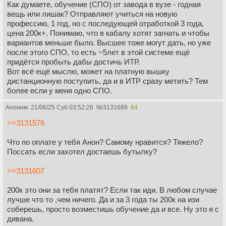
Как думаете, обучение (СПО) от завода в вузе - годная
вещь или лишак? Отправляют учиться на новую
профессию, 1 год, но с последующей отработкой 3 года,
цена 200к+. Понимаю, что в кабалу хотят загнать и чтобы
вариантов меньше было. Высшее тоже могут дать, но уже
после этого СПО, то есть ~5лет в этой системе ещё
придётся пробыть дабы достичь ИТР.
Вот всё ещё мыслю, может на платную вышку
дистанционную поступить, да и в ИТР сразу метить? Тем
более если у меня одно СПО.
Аноним
21/06/25 Суб 03:52:26
№
3131689
64
>>3131576
Что по оплате у тебя Анон? Самому нравится? Тяжело?
Поссать если захотел достаешь бутылку?
>>3131607
200к это они за тебя платят? Если так иди. В любом случае
лучше что то ,чем ничего. Да и за 3 года ты 200к на изи
соберешь, просто возместишь обучение да и все. Ну это я с
дивана.