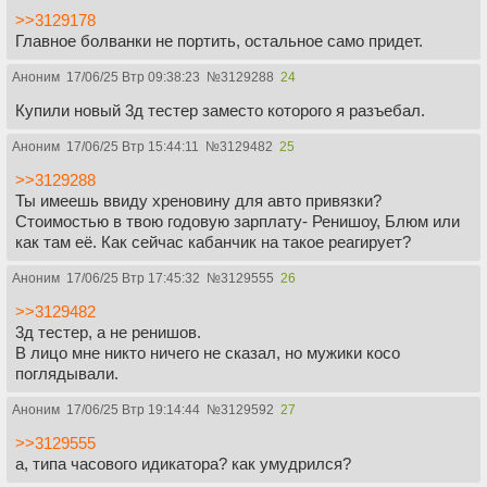
>>3129178
Главное болванки не портить, остальное само придет.
Аноним
17/06/25 Втр 09:38:23
№
3129288
24
Купили новый 3д тестер заместо которого я разъебал.
Аноним
17/06/25 Втр 15:44:11
№
3129482
25
>>3129288
Ты имеешь ввиду хреновину для авто привязки?
Стоимостью в твою годовую зарплату- Ренишоу, Блюм или
как там её. Как сейчас кабанчик на такое реагирует?
Аноним
17/06/25 Втр 17:45:32
№
3129555
26
>>3129482
3д тестер, а не ренишов.
В лицо мне никто ничего не сказал, но мужики косо
поглядывали.
Аноним
17/06/25 Втр 19:14:44
№
3129592
27
>>3129555
а, типа часового идикатора? как умудрился?