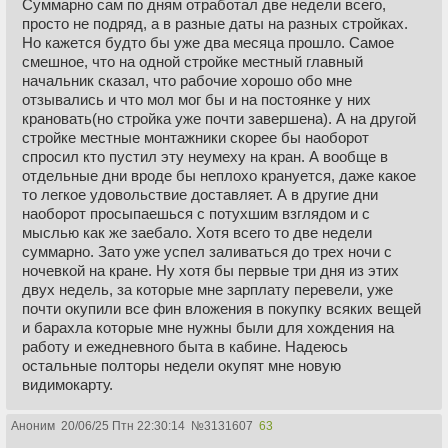
Суммарно сам по дням отработал две недели всего,
просто не подряд, а в разные даты на разных стройках.
Но кажется будто бы уже два месяца прошло. Самое
смешное, что на одной стройке местный главный
начальник сказал, что рабочие хорошо обо мне
отзывались и что мол мог бы и на постоянке у них
крановать(но стройка уже почти завершена). А на другой
стройке местные монтажники скорее бы наоборот
спросил кто пустил эту неумеху на кран. А вообще в
отдельные дни вроде бы неплохо крануется, даже какое
то легкое удовольствие доставляет. А в другие дни
наоборот просыпаешься с потухшим взглядом и с
мыслью как же заебало. Хотя всего то две недели
суммарно. Зато уже успел заливаться до трех ночи с
ночевкой на кране. Ну хотя бы первые три дня из этих
двух недель, за которые мне зарплату перевели, уже
почти окупили все фин вложения в покупку всяких вещей
и барахла которые мне нужны были для хождения на
работу и ежедневного быта в кабине. Надеюсь
остальные полторы недели окупят мне новую
видимокарту.
Аноним
20/06/25 Птн 22:30:14
№
3131607
63