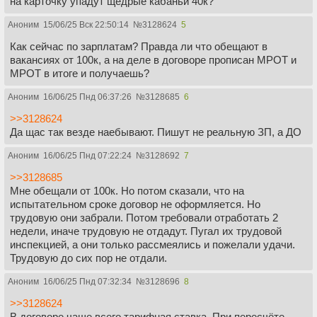
на карточку упадут щедрые кабаньи 40к?
Аноним
15/06/25 Вск 22:50:14
№
3128624
5
Как сейчас по зарплатам? Правда ли что обещают в
вакансиях от 100к, а на деле в договоре прописан МРОТ и
МРОТ в итоге и получаешь?
Аноним
16/06/25 Пнд 06:37:26
№
3128685
6
>>3128624
Да щас так везде наебывают. Пишут не реальную ЗП, а ДО
Аноним
16/06/25 Пнд 07:22:24
№
3128692
7
>>3128685
Мне обещали от 100к. Но потом сказали, что на
испытательном сроке договор не оформляется. Но
трудовую они забрали. Потом требовали отработать 2
недели, иначе трудовую не отдадут. Пугал их трудовой
инспекцией, а они только рассмеялись и пожелали удачи.
Трудовую до сих пор не отдали.
Аноним
16/06/25 Пнд 07:32:34
№
3128696
8
>>3128624
В договоре чаще всего тарифная ставка. При пересчёте