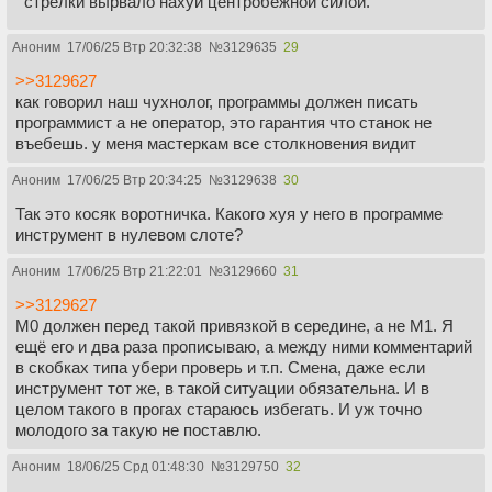
стрелки вырвало нахуй центробежной силой.
Аноним
17/06/25 Втр 20:32:38
№
3129635
29
>>3129627
как говорил наш чухнолог, программы должен писать
программист а не оператор, это гарантия что станок не
въебешь. у меня мастеркам все столкновения видит
Аноним
17/06/25 Втр 20:34:25
№
3129638
30
Так это косяк воротничка. Какого хуя у него в программе
инструмент в нулевом слоте?
Аноним
17/06/25 Втр 21:22:01
№
3129660
31
>>3129627
М0 должен перед такой привязкой в середине, а не М1. Я
ещё его и два раза прописываю, а между ними комментарий
в скобках типа убери проверь и т.п. Смена, даже если
инструмент тот же, в такой ситуации обязательна. И в
целом такого в прогах стараюсь избегать. И уж точно
молодого за такую не поставлю.
Аноним
18/06/25 Срд 01:48:30
№
3129750
32