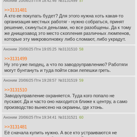
Аноним
20/06/25 Птн 18:42:46
№
3131499
57
>>3131481
А кто ее покупать будет? Для этого нужна хоть какая-то
организация местных работяг - нужно собраться, принят
решение, скинуться деньгами, но все разобщены. Да к тому
же днищезавод это место скопления различных люмпенов,
которые эту микроволновку либо сломают, либо украдут.
Аноним
20/06/25 Птн 19:05:25
№
3131510
58
>>3131499
Ну это уже пиздец, а что по заводоуправлению? Работяги
могут бунтануть и туда пойти свои лепешки греть.
Аноним
20/06/25 Птн 19:28:57
№
3131519
59
>>3131510
Заводоуправление охраняется. Туда кого попало не
пускают. Да и часто оно находится ближе к центру, а само
производство вынесено на окраины, где хтонь.
Аноним
20/06/25 Птн 19:34:41
№
3131521
60
>>3131481
Её сначала купить нужно. А все кто устраиваются не