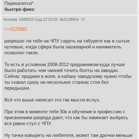
Перекатится*
быстро фикс
Аноним
18/06/25 Срд 12:25:02
№
3129954
35
>>3129881
разрешат ли тебе на ЧПУ сидеть на табурете как в сытые
нулевые, когда сфера была зашкварной и наниматель
позволял такое.
То есть в условном 2008-2012 продажником куда лучше
было работать чем чмоней точить болты на заводах.
Сейчас продажи в жопе, а кабану заводскому нужно чтобы
ты скакал сразу на нескольких станках стоя без
передышки.
Всё что выше написал это так мысли вслух.
При этом в моменте тебе 50к и обучение в профессию с
присвоением разряда дают, что как бы намекает выбрать
все равно стул с ЧПУ.
Ну тачки ковырять на любителя, может там дрочки меньше