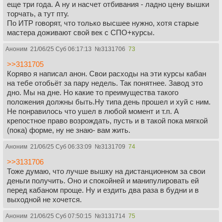
еще три года. А ну и насчет отбивания - ладно цену вышки
торчать, а тут пту.
По ИТР говорят, что только высшее нужно, хотя старые
мастера доживают свой век с СПО+курсы.
Аноним
21/06/25 Суб 06:17:13
№
3131706
73
>>3131705
Коряво я написал анон. Свои расходы на эти курсы кабан
на тебе отобьёт за пару недель. Так понятнее. Завод это
дно. Мы на дне. Но какие то преимущества такого
положения должны быть.Ну типа день прошел и хуй с ним.
Не понравилось что ушел в любой момент и т.п. А
крепостное право возрождать, пусть и в такой пока мягкой
(пока) форме, ну не знаю- вам жить.
Аноним
21/06/25 Суб 06:33:09
№
3131709
74
>>3131706
Тоже думаю, что лучше вышку на дистанционном за свои
деньги получить. Оно и спокойней и манипулировать ей
перед кабаном проще. Ну и ездить два раза в будни и в
выходной не хочется.
Аноним
21/06/25 Суб 07:50:15
№
3131714
75