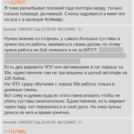
>>3129627
Я тоже разъебывал похожий года полтора назад- только
сильно попроще, рычажный. Слегка задумался и вмял его
по оси z в каленую 4х4вмфс.
Аноним
18/06/25 Срд 10:39:38
№
3129881
33
Нужно мнение со стороны. у самого больные суставы и
нужно после работы заниматься своим делом, по этому
нужна работа не бей лежачего и не за МРОТ.
да знаю что
уже должен нахуй послать заводы и другие скуф хуету, но
живы в мусхосране. С работой галяк
Есть два варианта ЧПУ или автомеханик в гос парашу за
30к, единственное там не три машины а целый автопарк на
100 бибик.
На ЧПУ сразу обучение с порога 50к работа только в
дневные смены.
Вот сижу и думаю куда из этого говна влазить чтобы не
убить суставы окончательно. Единственное, есть вариант
через пару лет перекатился в своё дело. Но пока нужны
деньги на него и время конечно.
Аноним
18/06/25 Срд 10:40:29
№
3129882
34
>>3129881