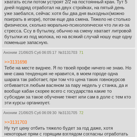
хватать если потом устроят 2/2 на постоянный кран. Тут 5
дней подряд отработал на двух стройках, на пятый день
уже заебался, сейчас хотя бы два дня выходных(можно
поиграть в игори), потом еще два смена. Тяжело не столько
физически, сколько морально-психологически что ли из-за
стресса. Ссу в бутылку, обычно на смену хватает литровой
бутылки из под молока, но на всякий случай ношу еще одну
поменьше запасную.
Аноним
21/06/25 Суб 06:05:17
№
3131703
71
>>3131698
Тебе на месте виднее. Я по твоей профе ничего не знаю. Но
мне сама тенденция не нравится, в моем городе одна
шарага так работает, при том что цена таких говнокурсов
отбивается любым васяном за пару недель у станка, да и
вообще кабан скорее всего с государства какие то
субсидии за такое обучение тянет или сам в доле с тем кто
эти курсы организует.
Аноним
21/06/25 Суб 06:09:30
№
3131705
72
>>3131703
Ну тут цену отбить тяжело будет за год даже, хотя
некоторые прям с горящим взглядом согласны отработать