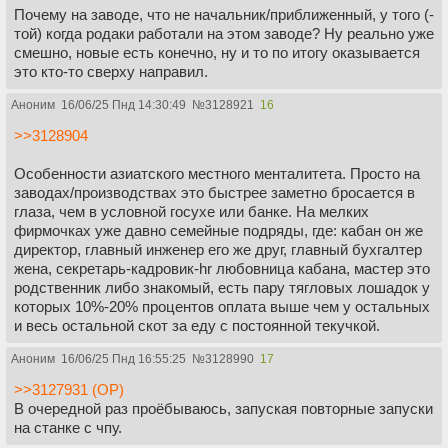
Почему на заводе, что не начальник/приближенный, у того (-
той) когда родаки работали на этом заводе? Ну реально уже
смешно, новые есть конечно, ну и то по итогу оказывается
это кто-то сверху направил.
Аноним
16/06/25 Пнд 14:30:49
№
3128921
16
>>3128904
Особенности азиатского местного менталитета. Просто на
заводах/производствах это быстрее заметно бросается в
глаза, чем в условной госухе или банке. На мелких
фирмочках уже давно семейные подряды, где: кабан он же
директор, главный инженер его же друг, главный бухгалтер
жена, секретарь-кадровик-hr любовница кабана, мастер это
родственник либо знакомый, есть пару тягловых лошадок у
которых 10%-20% процентов оплата выше чем у остальных
и весь остальной скот за еду с постоянной текучкой.
Аноним
16/06/25 Пнд 16:55:25
№
3128990
17
>>3127931 (OP)
В очередной раз проёбываюсь, запуская повторные запуски
на станке с чпу.