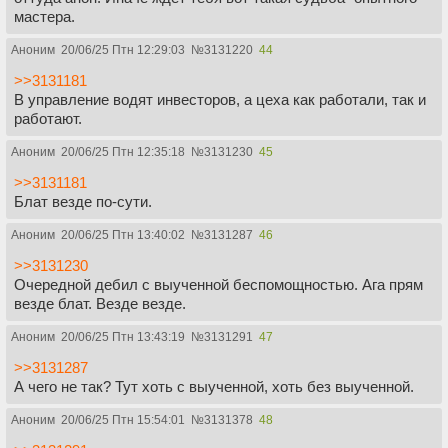
мастера.
Аноним
20/06/25 Птн 12:29:03
№
3131220
44
>>3131181
В управление водят инвесторов, а цеха как работали, так и
работают.
Аноним
20/06/25 Птн 12:35:18
№
3131230
45
>>3131181
Блат везде по-сути.
Аноним
20/06/25 Птн 13:40:02
№
3131287
46
>>3131230
Очередной дебил с выученной беспомощностью. Ага прям
везде блат. Везде везде.
Аноним
20/06/25 Птн 13:43:19
№
3131291
47
>>3131287
А чего не так? Тут хоть с выученной, хоть без выученной.
Аноним
20/06/25 Птн 15:54:01
№
3131378
48