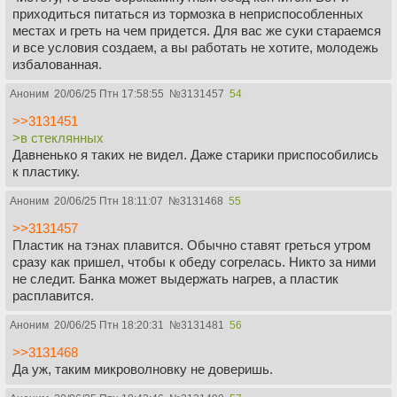
приходиться питаться из тормозка в неприспособленных
местах и греть на чем придется. Для вас же суки стараемся
и все условия создаем, а вы работать не хотите, молодежь
избалованная.
Аноним
20/06/25 Птн 17:58:55
№
3131457
54
>>3131451
>в стеклянных
Давненько я таких не видел. Даже старики приспособились
к пластику.
Аноним
20/06/25 Птн 18:11:07
№
3131468
55
>>3131457
Пластик на тэнах плавится. Обычно ставят греться утром
сразу как пришел, чтобы к обеду согрелась. Никто за ними
не следит. Банка может выдержать нагрев, а пластик
расплавится.
Аноним
20/06/25 Птн 18:20:31
№
3131481
56
>>3131468
Да уж, таким микроволновку не доверишь.