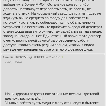
выйдет чуть более МРОТ. Остальное конверт, либо
доплаты. Мотивирует перерабатывать, не болеть, не
ходить в отпуск. На нормальный завод где платят(чудес не
жди чуть выше среднего по городу для работяг есть
потолок) и хоть как то соблюдают т.з. по объявлению не
устроится. Не исключаю что прибежит очередной дегенерат
станет доказывать что он чего там зарабатывает на заводе,
завод на нем да, он нет. Единственный вариант это договор
с четко прописанной суммой за оговоренную работу
доступен только очень редким спецам, и таких я видел
меньше чем пальцев на руке опытного фрезеровщика.
Аноним
16/06/25 Пнд 08:10:19
№
3128706
9
430Кб, 1156x868
Наши курорты встретят вас отличным песком - доставай
шезлонг, располагайся!
Унылые ребята пусть сидят и жалуются, сидя в бытовке