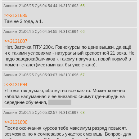
Аноним
21/06/25 Суб 04:54:44
№
3131693
65
>>3131689
Там не 3 года, а 1.
Аноним
21/06/25 Суб 04:54:55
№
3131694
66
>>3131607
Нет. Заточка ПТУ 200к. Говнокурсы по цене вышки, да ещё
и с такими условиями - натуральный крепостной 21 века. Не
надо заводокабанчиков к такому приучать, новой нормой в
момент станет(местами как бы уже стало).
Аноним
21/06/25 Суб 05:03:07
№
3131696
67
>>3131694
Я тоже так думаю, ибо мутно все как-то. Может конечно
кабала надуманная и ее внезапно снимут где-нибудь на
середине обучения,
но не всем
.
Аноним
21/06/25 Суб 05:32:57
№
3131697
68
>>3131696
После окончания курсов тебе максимум разряд повысят,
возможно, но я сомневаюсь участок сменишь. Вопрос- для