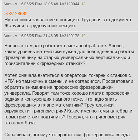
Аноним
16/06/25 Пнд 18:05:48
№
3129044
18
>>3128692
Ну так пиши заявление в полицию. Трудовая это документ.
Жалуйся в трудовую инспекцию.
Аноним
16/06/25 Пнд 21:46:05
№
3129178
19
Вопрос к тем, кто работает в механообработке. Аноны,
какой уровень математики нужен для повседневной работы
фрезеровщику на старых универсальных вертикальных и
горизонтальных фрезерных станках?
Хотел сначала вкатиться в операторы токарных станков с
ЧПУ, но там ночные смены, я не согласился. Посоветовали
обратить внимание на профессию фрезеровщика-
универсала. Говорят, там тоже хорошо платят, профессия
редкая и конкуренция намного ниже. Что надо знать
фрезеровщику в плане математики? Треугольники,
окружности, тригонометрия? Какие именно темы алгебры и
геометрии стоит подтянуть? Говорят, что тригонометрия -
это прям база.
Спрашиваю, потому что профессия фрезеровщика всегда