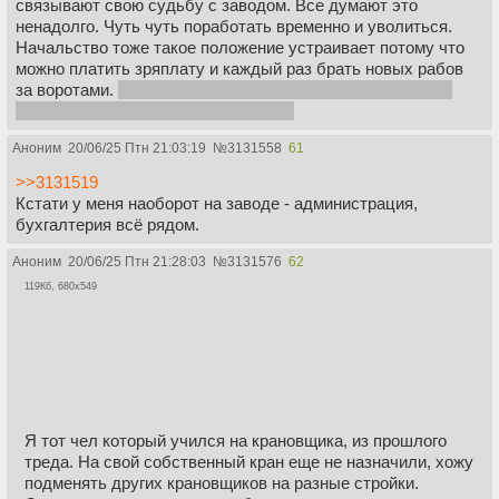
связывают свою судьбу с заводом. Все думают это
ненадолго. Чуть чуть поработать временно и уволиться.
Начальство тоже такое положение устраивает потому что
можно платить зряплату и каждый раз брать новых рабов
за воротами.
разговор про дефицит кадров оставьте для
дураков, которые не в теме вопроса
Аноним
20/06/25 Птн 21:03:19
№
3131558
61
>>3131519
Кстати у меня наоборот на заводе - администрация,
бухгалтерия всё рядом.
Аноним
20/06/25 Птн 21:28:03
№
3131576
62
119Кб, 680x549
Я тот чел который учился на крановщика, из прошлого
треда. На свой собственный кран еще не назначили, хожу
подменять других крановщиков на разные стройки.