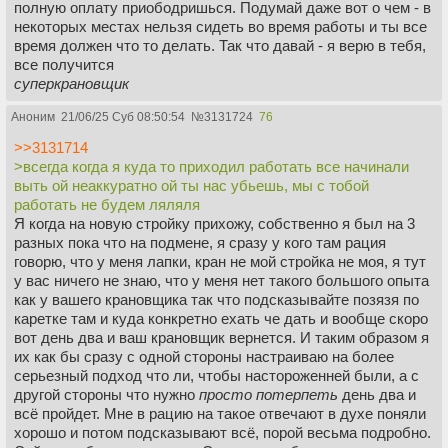
полную оплату приободришься. Подумай даже вот о чем - в
некоторых местах нельзя сидеть во время работы и ты все
время должен что то делать. Так что давай - я верю в тебя,
все получится
суперкрановщик
Аноним
21/06/25 Суб 08:50:54
№
3131724
76
>>3131714
>всегда когда я куда то приходил работать все начинали
выть ой неаккуратно ой ты нас убьешь, мы с тобой
работать не будем ляляля
Я когда на новую стройку прихожу, собственно я был на 3
разных пока что на подмене, я сразу у кого там рация
говорю, что у меня лапки, кран не мой стройка не моя, я тут
у вас ничего не знаю, что у меня нет такого большого опыта
как у вашего крановщика так что подсказывайте позязя по
каретке там и куда конкретно ехать че дать и вообще скоро
вот день два и ваш крановщик вернется. И таким образом я
их как бы сразу с одной стороны настраиваю на более
серьезный подход что ли, чтобы настороженней были, а с
другой стороны что нужно
просто потерпеть
день два и
всё пройдет. Мне в рацию на такое отвечают в духе поняли
хорошо и потом подсказывают всё, порой весьма подробно.