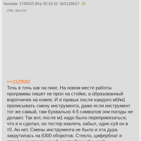
Аноним
17/06/25 Втр 20:16:42
№
3129627
28
37Кб, 451x716
>>3129592
Точь в точь как на пике. На новом месте работы
программы пишет не прол на стойке, а образованный
воротничек на компе. И я привык после каждого м0/м1
прописывать смену инструмента, даже если инструмент
тот же самый, там буквально 4-5 символов они погоды не
делают. Так вот, после м1 надо было перепривязаться,
что я и сделал, но тестер извлечь забыл, один хуй он в
т0. Ан нет. Смены инструмента не было и эта дура
закрутилась на 6300 оборотов. Стекло, циферблат и