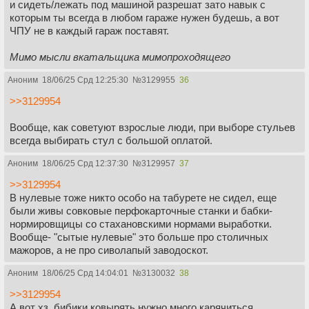
и сидеть/лежать под машиной разрешат зато навык с
которым ты всегда в любом гараже нужен будешь, а вот
ЧПУ не в каждый гараж поставят.
Мимо мысли вкатальщика мимопроходящего
Аноним
18/06/25 Срд 12:25:30
№
3129955
36
>>3129954
Вообще, как советуют взрослые люди, при выборе стульев
всегда выбирать стул с большой оплатой.
Аноним
18/06/25 Срд 12:37:30
№
3129957
37
>>3129954
В нулевые тоже никто особо на табурете не сидел, еще
были живы совковые перфокарточные станки и бабки-
нормировщицы со стахановскими нормами выработки.
Вообще- "сытые нулевые" это больше про столичных
мажоров, а не про сиволапый заводоскот.
Аноним
18/06/25 Срд 14:04:01
№
3130032
38
>>3129954
А вот хз, бибики ковырять нужно много карячиться