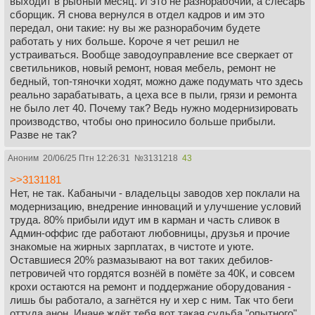
выходит в рыбный месяц. И это не разнорабочий, а слесарь
сборщик. Я снова вернулся в отдел кадров и им это
передал, они такие: ну вы же разнорабочим будете
работать у них больше. Короче я чет решил не
устраиваться. Вообще заводоуправление все сверкает от
светильников, новый ремонт, новая мебель, ремонт не
бедный, топ-тяночки ходят, можно даже подумать что здесь
реально зарабатывать, а цеха все в пыли, грязи и ремонта
не было лет 40. Почему так? Ведь нужно модернизировать
производство, чтобы оно приносило больше прибыли.
Разве не так?
Аноним
20/06/25 Птн 12:26:31
№
3131218
43
>>3131181
Нет, не так. Кабанычи - владельцы заводов хер поклали на
модернизацию, внедрение инноваций и улучшение условий
труда. 80% прибыли идут им в карман и часть сливок в
Админ-оффис где работают любовницы, друзья и прочие
знакомые на жирных зарплатах, в чистоте и уюте.
Оставшиеся 20% размазывают на вот таких дебилов-
петровичей что гордятся вознёй в помёте за 40К, и совсем
крохи остаются на ремонт и поддержание оборудования -
лишь бы работало, а загнётся ну и хер с ним. Так что беги
оттуда анон. Иначе ждёт тебя вот такая судьба "опытного"