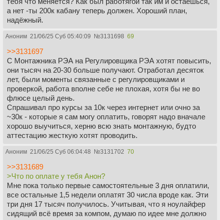
тебя что меняется? Как был работягой так им и остаёшься,
а нет -ты 200к кабану теперь должен. Хороший план,
надёжный.
Аноним
21/06/25 Суб 05:40:09
№
3131698
69
>>3131697
С Монтажника РЭА на Регулировщика РЭА хотят повысить,
они тысяч на 20-30 больше получают. Отработал десяток
лет, были моменты связанные с регулировщиками и
проверкой, работа вполне себе не плохая, хотя бы не во
флюсе целый день.
Спрашивал про курсы за 10к через интернет или очно за
~30к - которые я сам могу оплатить, говорят надо вначале
хорошо выучиться, херню всю знать монтажную, будто
аттестацию жесткую хотят проводить.
Аноним
21/06/25 Суб 06:04:48
№
3131702
70
>>3131689
>Что по оплате у тебя Анон?
Мне пока только первые самостоятельные 3 дня оплатили,
все остальные 1,5 недели оплатят 30 числа вроде как. Эти
три дня 17 тысяч получилось. Учитывая, что я ноулайфер
сидящий всё время за компом, думаю по идее мне должно