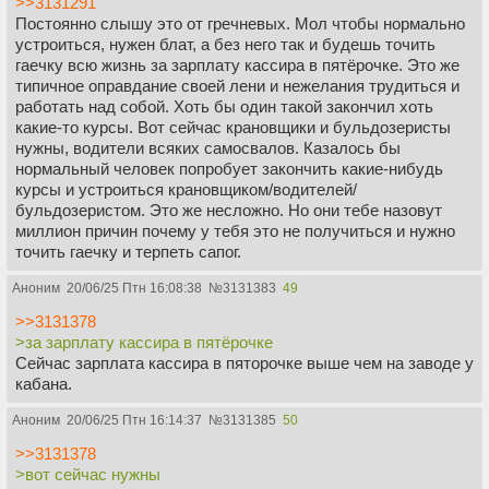
>>3131291
Постоянно слышу это от гречневых. Мол чтобы нормально
устроиться, нужен блат, а без него так и будешь точить
гаечку всю жизнь за зарплату кассира в пятёрочке. Это же
типичное оправдание своей лени и нежелания трудиться и
работать над собой. Хоть бы один такой закончил хоть
какие-то курсы. Вот сейчас крановщики и бульдозеристы
нужны, водители всяких самосвалов. Казалось бы
нормальный человек попробует закончить какие-нибудь
курсы и устроиться крановщиком/водителей/
бульдозеристом. Это же несложно. Но они тебе назовут
миллион причин почему у тебя это не получиться и нужно
точить гаечку и терпеть сапог.
Аноним
20/06/25 Птн 16:08:38
№
3131383
49
>>3131378
>за зарплату кассира в пятёрочке
Сейчас зарплата кассира в пяторочке выше чем на заводе у
кабана.
Аноним
20/06/25 Птн 16:14:37
№
3131385
50
>>3131378
>вот сейчас нужны