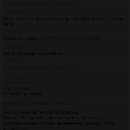
Аноним
02/05/26 Суб 19:06:50
№
876235
16
>>876234
Нет, сынок, это фантастика. Серьезно. Вероятность крайне
мала
>>876236
GreaterLord
!UpqMavj4tY
02/05/26 Суб 20:07:46
№
876236
17
>>876235
Не попробуешь - не узнаешь.
>>876237
Аноним
02/05/26 Суб 20:26:27
№
876237
18
>>876236
>Не попробуешь
>не узнаешь
Спасибо, успокоил
Аноним
02/05/26 Суб 22:29:27
№
876239
19
Возьму себе малого белого дракона.
Вкину всё в скорость, маневренность, вёрткость.
Из тонких навыков прокачаю
глубокую
лужёную глотку и
острый глаз.