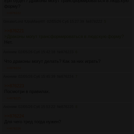
Ерп будет? Драконы могут трансформироваться в людскую
форму?
>>876222
GreaterLord
!UpqMavj4tY
02/05/26 Суб 15:27:39
№
876222
5
>>876221
>Драконы могут трансформироваться в людскую форму?
Нет.
Аноним
02/05/26 Суб 15:42:18
№
876223
6
Что драконы могут делать? Как за них играть?
>>876224
Аноним
02/05/26 Суб 15:45:39
№
876224
7
>>876223
Посмотри в правилах.
>>876225
Аноним
02/05/26 Суб 15:53:22
№
876225
8
>>876224
Для чего тред тогда нужен?
>>876226