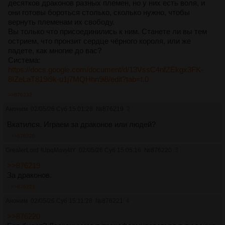
десятков драконов разных племен, но у них есть воля, и
они готовы бороться столько, сколько нужно, чтобы
вернуть племенам их свободу.
Вы только что присоединились к ним. Станете ли вы тем
острием, что пронзит сердце чёрного короля, или же
падете, как многие до вас?
Система:
https://docs.google.com/document/d/13VssC4nfZEkgx3FK-
8IZeLaT819i9k-u1j7MQHhn9i8/edit?tab=t.0
>>876232
Аноним
02/05/26 Суб 15:01:28
№
876219
2
Вкатился. Играем за драконов или людей?
>>876220
GreaterLord
!UpqMavj4tY
02/05/26 Суб 15:05:16
№
876220
3
>>876219
За драконов.
>>876221
Аноним
02/05/26 Суб 15:11:28
№
876221
4
>>876220