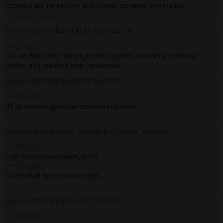
сделал да, но мы тут все хуйню делаем, это норма
>>876252
>>876257
Аноним
03/05/26 Вск 14:41:57
№
876252
24
>>876251
Ты не прав. Все могут делать хуйню, но вести себя как
хуйня это ошибка уже серьезная.
Аноним
03/05/26 Вск 14:49:29
№
876253
25
>>876245
Я за белого дракона запилиться хочу.
>>876256
GreaterLord
!UpqMavj4tY
03/05/26 Вск 15:39:31
№
876256
26
>>876246
Где я кого заигнорил, лол?
>>876253
Создавай персонажа тогда.
>>876257
Аноним
03/05/26 Вск 15:52:30
№
876257
27
>>876256