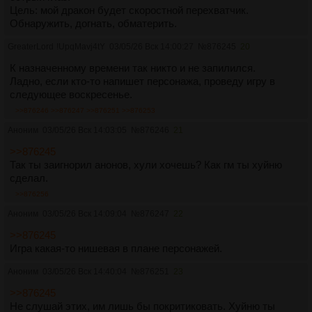
Цель: мой дракон будет скоростной перехватчик.
Обнаружить, догнать, обматерить.
GreaterLord
!UpqMavj4tY
03/05/26 Вск 14:00:27
№
876245
20
К назначенному времени так никто и не запилился.
Ладно, если кто-то напишет персонажа, проведу игру в
следующее воскресенье.
>>876246
>>876247
>>876251
>>876253
Аноним
03/05/26 Вск 14:03:05
№
876246
21
>>876245
Так ты заигнорил анонов, хули хочешь? Как гм ты хуйню
сделал.
>>876256
Аноним
03/05/26 Вск 14:09:04
№
876247
22
>>876245
Игра какая-то нишевая в плане персонажей.
Аноним
03/05/26 Вск 14:40:04
№
876251
23
>>876245
Не слушай этих, им лишь бы покритиковать. Хуйню ты