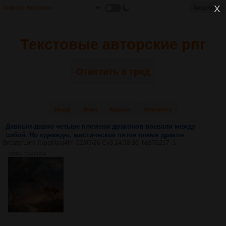
Главная
Настройки
Загружено
Текстовые авторские рпг
Ответить в тред
Назад
Вниз
Каталог
Обновить
Давным-давно четыре племени драконов воевали между
собой. Но однажды, мистическое пятое племя дракон
GreaterLord
!UpqMavj4tY
02/05/26 Суб 14:58:36
№
876217
1
535Кб, 1254x1254