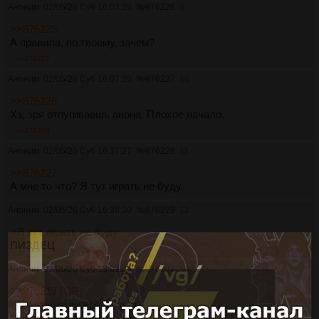
Аноним
02/05/26 Суб 16:03:28
№
876226
9
>>876225
А правила, по твоему, зачем?
>>876227
Аноним
02/05/26 Суб 16:07:26
№
876227
10
>>876226
Хз, зря отпугиваешь анона. Плохое начало.
>>876228
Аноним
02/05/26 Суб 16:37:27
№
876228
11
>>876227
А мне то что? Я тут играть не буду.
Аноним
02/05/26 Суб 16:38:30
№
876229
12
>Я тут играть не буду
ПИЗДЕЦ
Аноним
02/05/26 Суб 18:02:34
№
876232
13
>>876217 (OP)
>Они забрали всё золото
>забирали детей