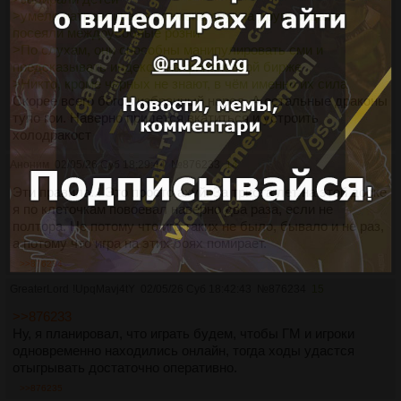
>умело натравливали племена друг на друга, и даже
посеяли междоусобные розни
>По слухам, они способны манипулировать сми и
предсказывать индексы на финансовой бирже
>Никто, кроме черных не знают, в чём именно их сила
Скорее всего богом избранный народ. А остальные драконы
тупо гои. Наверно придется вкатиться и устроить
холодракост
Аноним
02/05/26 Суб 18:29:44
№
876233
14
Эти правила... Это просто ахуй. За триста лет на этой доске
я по клеточкам повоевал наверно два раза, если не
полтора. Не потому что игр таких не было, бывало и не раз,
а потому что игра на этих боях помирает.
>>876234
GreaterLord
!UpqMavj4tY
02/05/26 Суб 18:42:43
№
876234
15
>>876233
Ну, я планировал, что играть будем, чтобы ГМ и игроки
одновременно находились онлайн, тогда ходы удастся
отыгрывать достаточно оперативно.
>>876235