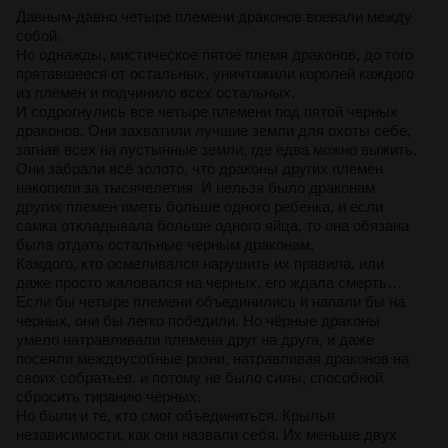
Давным-давно четыре племени драконов воевали между
собой.
Но однажды, мистическое пятое племя драконов, до того
прятавшееся от остальных, уничтожили королей каждого
из племен и подчинило всех остальных.
И содрогнулись все четыре племени под пятой черных
драконов. Они захватили лучшие земли для охоты себе,
загнав всех на пустынные земли, где едва можно выжить.
Они забрали всё золото, что драконы других племен
накопили за тысячелетия. И нельзя было драконам
других племен иметь больше одного ребенка, и если
самка откладывала больше одного яйца, то она обязана
была отдать остальные черным драконам.
Каждого, кто осмеливался нарушить их правила, или
даже просто жаловался на черных, его ждала смерть…
Если бы четыре племени объединились и напали бы на
черных, они бы легко победили. Но чёрные драконы
умело натравливали племена друг на друга, и даже
посеяли междоусобные розни, натравливая драконов на
своих собратьев, и потому не было силы, способной
сбросить тиранию чёрных.
Но были и те, кто смог объединиться. Крылья
независимости, как они назвали себя. Их меньше двух