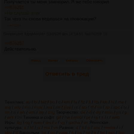
Получается ты меня заигнорил. Я же тебе говорил
>>876251
>Не слушай этих
Так чего ты снова ведешься на пповокации?
>>876259
GreaterLord
!UpqMavj4tY
03/05/26 Вск 16:14:51
№
876259
28
>>876257
Действительно.
Назад
Вверх
Каталог
Обновить
Ответить в тред
Тематика:
au
/
bi
/
biz
/
bo
/
c
/
em
/
fa
/
fiz
/
fl
/
ftb
/
hh
/
hi
/
me
/
mg
/
mlp
/
mo
/
mov
/
mu
/
ne
/
psy
/
re
/
sci
/
sf
/
sn
/
sp
/
spc
/
tv
/
un
/
w
/
wh
/
wm
/
wp
/
zog
Творчество:
de
/
di
/
diy
/
mus
/
pa
/
p
/
wrk
/
trv
Техника и софт:
gd
/
hw
/
mobi
/
pr
/
ra
/
s
/
t
/
web
Игры:
bg
/
cg
/
ruvn
/
tes
/
v
/
vg
/
gacha
/
wr
Японская
культура:
a
/
fd
/
ja
/
ma
/
vn
Разное:
d
/
b
/
o
/
soc
/
media
/
r
/
abu
/
rf
Взрослым:
fur
/
gg
/
vape
/
h
/
ho
/
hc
/
e
/
fet
/
sex
/
fag