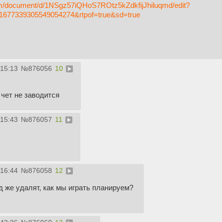
com/document/d/1NSgz57iQHoS7ROtz5kZdkfijJhiluqmd/edit?
1677339305549054274&rtpof=true&sd=true
:15:13
№
876056
10
чет не заводится
:15:43
№
876057
11
:16:44
№
876058
12
д же удалят, как мы играть планируем?