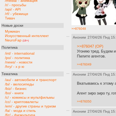
/media/ - анимация
/r/ - просьбы
/api/ - API
/rf/ - убежище
Тивач
Новые доски
>>876048
Мужикач
Искусственный интеллект
Аноним
27/04/26 Пнд 15
NeuroFap
(18+)
>>876047 (OP)
Политика
Угоняю тред. Будем и
/int/ - international
Пилите агентов.
/po/ - политика
/news/ - новости
>>876049
/hry/ - х р ю
Тематика
Аноним
27/04/26 Пнд 15
/au/ - автомобили и транспорт
Вкатываюсь к этому 
/bi/ - велосипеды
/biz/ - бизнес
Агент зиро зиро ту, го
/bo/ - книги
/c/ - комиксы и мультфильмы
>>876050
/cc/ - криптовалюты
/em/ - другие страны и туризм
/fa/ - мода и стиль
Аноним
27/04/26 Пнд 15
/fiz/ - физкультура