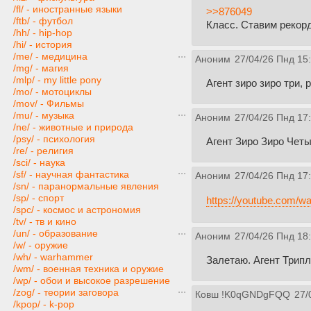
/fl/ - иностранные языки
>>876049
/ftb/ - футбол
Класс. Ставим рекорд
/hh/ - hip-hop
/hi/ - история
/me/ - медицина
Аноним
27/04/26 Пнд 15
/mg/ - магия
/mlp/ - my little pony
Агент зиро зиро три, 
/mo/ - мотоциклы
/mov/ - Фильмы
/mu/ - музыка
Аноним
27/04/26 Пнд 17
/ne/ - животные и природа
/psy/ - психология
Агент Зиро Зиро Чет
/re/ - религия
/sci/ - наука
/sf/ - научная фантастика
Аноним
27/04/26 Пнд 17
/sn/ - паранормальные явления
/sp/ - спорт
https://youtube.com
/spc/ - космос и астрономия
/tv/ - тв и кино
/un/ - образование
Аноним
27/04/26 Пнд 18
/w/ - оружие
/wh/ - warhammer
Залетаю. Агент Трипл
/wm/ - военная техника и оружие
/wp/ - обои и высокое разрешение
/zog/ - теории заговора
Ковш
!K0qGNDgFQQ
27/
/kpop/ - k-pop