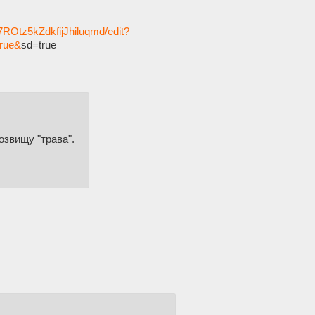
ROtz5kZdkfijJhiluqmd/edit?
rue&
sd=true
озвищу "трава".