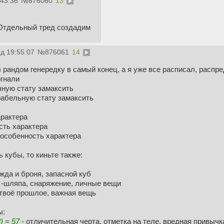
:43:36
№
876060
13
 Отдельный тред создадим
д 19:55:07
№
876061
14
л рандом генередку в самый конец, а я уже все расписал, распр
огнали
чную стату замаксить
рабельную стату замаксить
арактера
сть характера
 особенность характера
 кубы, то киньте также:
жда и броня, запасной куб
-шляпа, снаряжение, личные вещи
твоё прошлое, важная вещь
ы:
) = 57
- отличительная черта, отметка на теле, вредная привычк