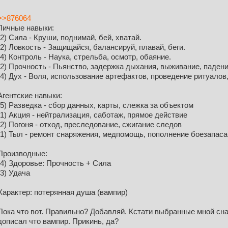
>>876064
Личные навыки:
(2) Сила - Круши, поднимай, бей, хватай.
(2) Ловкость - Защищайся, балансируй, плавай, беги.
(4) Контроль - Наука, стрельба, осмотр, обаяние.
(2) Прочность - Пьянство, задержка дыхания, выживание, падени
(4) Дух - Воля, использование артефактов, проведение ритуалов
Агентские навыки:
(5) Разведка - сбор данных, карты, слежка за объектом
(1) Акция - нейтрализация, саботаж, прямое действие
(2) Погоня - отход, преследование, сжигание следов
(1) Тыл - ремонт снаряжения, медпомощь, пополнение боезапаса
Производные:
(4) Здоровье: Прочность + Сила
(3) Удача
Характер: потерянная душа (вампир)
Пока что вот. Правильно? Добавляй. Кстати выбранные мной сн
дописал что вампир. Прикинь, да?