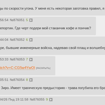
ы по скорости угона. У меня есть некоторая заготовка правил, 
:56:54
№
876051
5
репортин. Где черт подери мой стаканчик кофе и пончик?
:44:04
№
876052
6
ыре, бывшие инженерные войска, надеваю свой плащ и волшеб
:53:33
№
876053
7
/watch?v=C-CG5w4YwOI
[РАСКРЫТЬ]
:05:51
№
876054
8
 Зиро. Имеет трагическую предысторию - трава погубила его бра
04/26 Пнд 19:11:58
№
876055
9