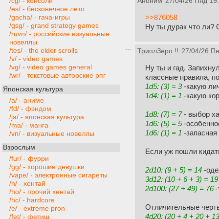
/cg/ - консоли
Аноним
27/04/26 Пнд 19
/es/ - бесконечное лето
>>876058
/gacha/ - гача-игры
/gsg/ - grand strategy games
Ну ты дурак что ли?
/ruvn/ - российские визуальные
новеллы
/tes/ - the elder scrolls
ТриплЗеро
!!
27/04/26 Пн
/v/ - video games
/vg/ - video games general
Ну ты и гад. Запихну
/wr/ - текстовые авторские рпг
классные правила, п
1d5: (3) = 3
-какую ли
Японская культура
1d4: (1) = 1
-какую ко
/a/ - аниме
/fd/ - фэндом
1d8: (7) = 7
- выбор х
/ja/ - японская культура
1d6: (5) = 5
-особенно
/ma/ - манга
1d6: (1) = 1
-запасная
/vn/ - визуальные новеллы
Взрослым
Если уж пошли кидать
/fur/ - фурри
/gg/ - хорошие девушки
2d10: (9 + 5) = 14
-оде
/vape/ - электронные сигареты
3d12: (10 + 6 + 3) = 19
/h/ - хентай
2d100: (27 + 49) = 76
-
/ho/ - прочий хентай
/hc/ - hardcore
Отличительные черт
/e/ - extreme pron
4d20: (20 + 4 + 20 + 13
/fet/ - фетиш