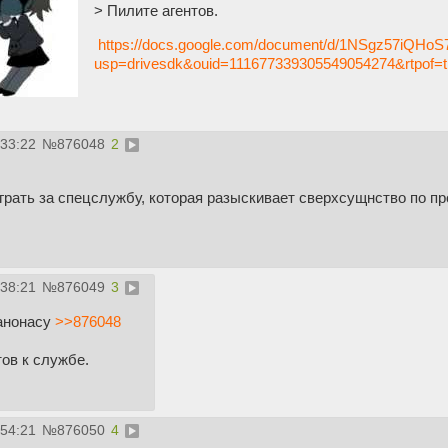
> Пилите агентов.
https://docs.google.com/document/d/1NSgz57iQHoS7
usp=drivesdk&ouid=111677339305549054274&rtpof=t
:33:22
№
876048
2
грать за спецслужбу, которая разыскивает сверхсущнство по пр
:38:21
№
876049
3
анонасу
>>876048
тов к службе.
:54:21
№
876050
4