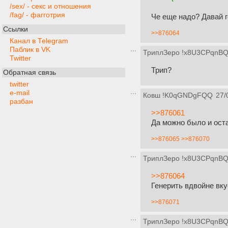
/sex/ - секс и отношения
/fag/ - фагготрия
Че еще надо? Давай 
Ссылки
>>876064
Канал в Telegram
Паблик в VK
ТриплЗеро
!x8U3CPqnB
Twitter
Трип?
Обратная связь
twitter
e-mail
Ковш
!K0qGNDgFQQ
27/
разбан
>>876061
Да можно было и оста
>>876065
>>876070
ТриплЗеро
!x8U3CPqnB
>>876064
Генерить вдвойне вку
>>876071
ТриплЗеро
!x8U3CPqnB