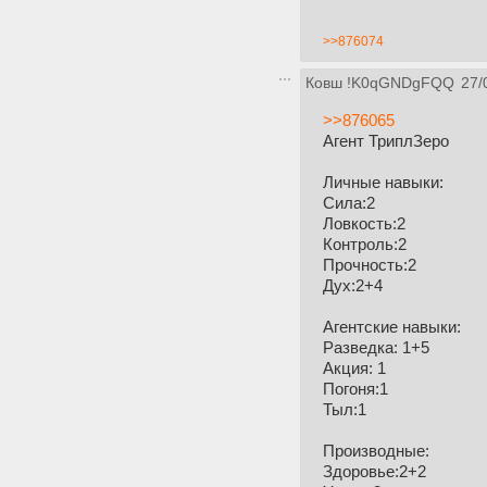
>>876074
Ковш
!K0qGNDgFQQ
27/
>>876065
Агент ТриплЗеро
Личные навыки:
Сила:2
Ловкость:2
Контроль:2
Прочность:2
Дух:2+4
Агентские навыки:
Разведка: 1+5
Акция: 1
Погоня:1
Тыл:1
Производные:
Здоровье:2+2