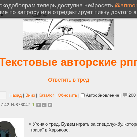
Текстовые авторские рп
Ответить в тред
Назад
|
Вниз
|
Каталог
|
Обновить
|
Автообновление
|
200
27:42
№
876047
1
> Угоняю тред. Будем играть за спецслужбу, кото
"трава" в Харькове.