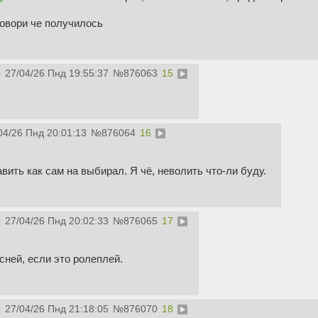
говори че получилось
Q
27/04/26 Пнд 19:55:37
№
876063
15
04/26 Пнд 20:01:13
№
876064
16
вить как сам на выбирал. Я чё, неволить что-ли буду.
Q
27/04/26 Пнд 20:02:33
№
876065
17
сней, если это ролеплей.
Q
27/04/26 Пнд 21:18:05
№
876070
18