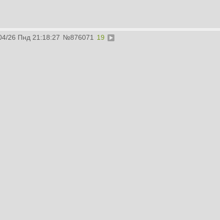
04/26 Пнд 21:18:27
№
876071
19