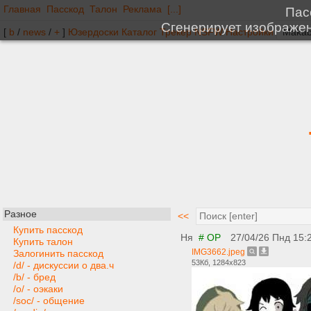
Главная
Пасскод
Талон
Реклама
[...]
[
b
/
news
/
+
]
Юзердоски
Каталог
Трекер
NSFW
Настройки
Разное
<<
Купить пасскод
Ня
# OP
27/04/26 Пнд 15:
Купить талон
IMG3662.jpeg
Залогинить пасскод
53Кб, 1284x823
/d/ - дискуссии о два.ч
/b/ - бред
/o/ - оэкаки
/soc/ - общение