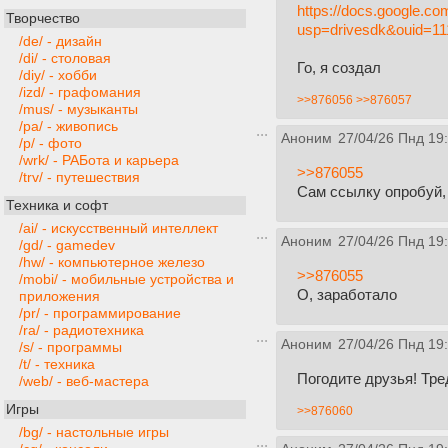
https://docs.google.
Творчество
usp=drivesdk&ouid=11
/de/ - дизайн
/di/ - столовая
Го, я создал
/diy/ - хобби
/izd/ - графомания
>>876056
>>876057
/mus/ - музыканты
/pa/ - живопись
Аноним
27/04/26 Пнд 19
/p/ - фото
/wrk/ - РАБота и карьера
>>876055
/trv/ - путешествия
Сам ссылку опробуй, 
Техника и софт
/ai/ - искусственный интеллект
Аноним
27/04/26 Пнд 19
/gd/ - gamedev
/hw/ - компьютерное железо
>>876055
/mobi/ - мобильные устройства и
О, заработало
приложения
/pr/ - программирование
/ra/ - радиотехника
Аноним
27/04/26 Пнд 19
/s/ - программы
/t/ - техника
Погодите друзья! Тре
/web/ - веб-мастера
Игры
>>876060
/bg/ - настольные игры