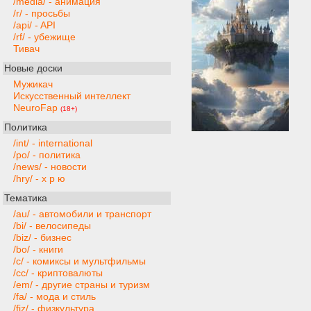
/media/ - анимация
/r/ - просьбы
/api/ - API
/rf/ - убежище
Тивач
Новые доски
Мужикач
Искусственный интеллект
NeuroFap
(18+)
Политика
/int/ - international
/po/ - политика
/news/ - новости
/hry/ - х р ю
Тематика
/au/ - автомобили и транспорт
/bi/ - велосипеды
/biz/ - бизнес
/bo/ - книги
/c/ - комиксы и мультфильмы
/cc/ - криптовалюты
/em/ - другие страны и туризм
/fa/ - мода и стиль
/fiz/ - физкультура