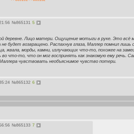
21:56
№
865131
5
ой деревне. Лицо матери. Ощущение мотыги в руке. Это всё ме
а не будет возвращено. Распахнув глаза, Маллер помнил лишь 
ица, жвала, морды, камни, излучающих что-то, похожее на зам
 во что-то, что он мог воспринять как знакомую ему речь. Са
 Маллера чувствовать необъяснимое чувство потери.
35:24
№
865132
6
Владение парными мечами. Класс: Боец. Нераспределённые ста
 этом узнать, все вопросы по механикам задавать под спойлеро
56:56
№
865133
7