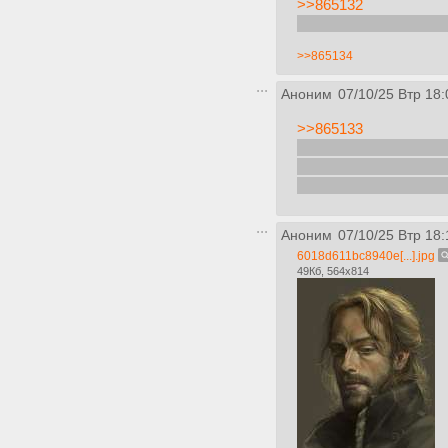
>>865132
Распределять статы 
>>865134
Аноним
07/10/25 Втр 18:
>>865133
Статы просто шлифов
персонажа проявлени
парными мечами, это
Аноним
07/10/25 Втр 18:
6018d611bc8940e[...].jpg
49Кб, 564x814