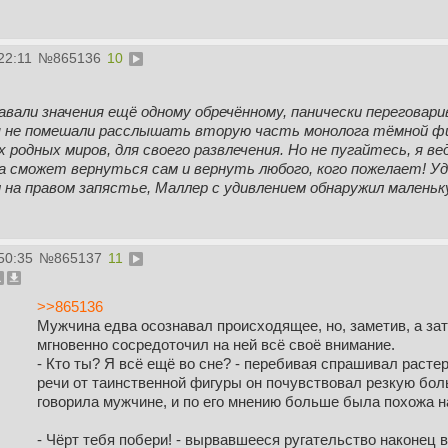
22:11
№
865136
10
вали значения ещё одному обречённому, панически переговарив
я не помешали расслышать вторую часть монолога тёмной ф
их родных миров, для своего развлечения. Но не пугайтесь, я в
а сможет вернуться сам и вернуть любого, кого пожелает! Уд
и на правом запястье, Маллер с удивлением обнаружил малень
50:35
№
865137
11
>>865136
Мужчина едва осознавал происходящее, но, заметив, а з
мгновенно сосредоточил на ней всё своё внимание.
- Кто ты? Я всё ещё во сне? - перебивая спрашивал растер
речи от таинственной фигуры он почувствовал резкую боль
говорила мужчине, и по его мнению больше была похожа н
- Чёрт тебя побери! - вырвавшееся ругательство наконец