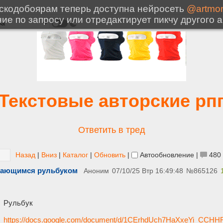
Текстовые авторские рп
Ответить в тред
Назад
|
Вниз
|
Каталог
|
Обновить
|
Автообновление
|
480
вающимся рульбуком
Аноним
07/10/25 Втр 16:49:48
№
865126
Рульбук
https://docs.google.com/document/d/1CErhdUch7HaXxeYi_CCHHR