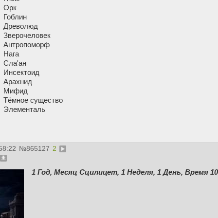
Орк
Гоблин
Древолюд
Зверочеловек
Антропоморф
Нага
Сла'ан
Инсектоид
Арахнид
Мифид
Тёмное существо
Элементаль
58:22
№
865127
2
1 Год, Месяц Сцилицет, 1 Неделя, 1 День, Время 10