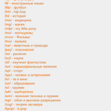
/fl/ - иностранные языки
/ftb/ - футбол
/hh/ - hip-hop
/hi/ - история
/me/ - медицина
/mg/ - магия
/mlp/ - my little pony
/mo/ - мотоциклы
/mov/ - Фильмы
/mu/ - музыка
/ne/ - животные и природа
/psy/ - психология
/re/ - религия
/sci/ - наука
/sf/ - научная фантастика
/sn/ - паранормальные явления
/sp/ - спорт
/spc/ - космос и астрономия
/tv/ - тв и кино
/un/ - образование
/w/ - оружие
/wh/ - warhammer
/wm/ - военная техника и оружие
/wp/ - обои и высокое разрешение
/zog/ - теории заговора
/kpop/ - k-pop