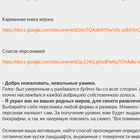
Карманная книга игрока
https://docs.google.com/document/d/1AoTQAidnfYHwV8s-ixBX
Список персонажей
https://docs.google.com/document/d/1jc2J4sLgVudFw6q7OXAdw-I
- Добро пожаловать, невольные узники.
Голос был уверенным и раздавался будто бы со всех сторон.
точно наслаждался каждой вибрацией собственного голоса.
- Я украл вас из ваших родных миров, для своего развлеч
Выбирайте себе персонажа любой формы и размера. Мемного и
персонаж напишет сам. За получение уровня, вам будет выда
биографии, а так же напрямую повлиять на сюжет. "Воспоминан
Основная ваша мотивация, найти способ прохождения определён
титанические куски ландшафта, вырванные с поверхности мир