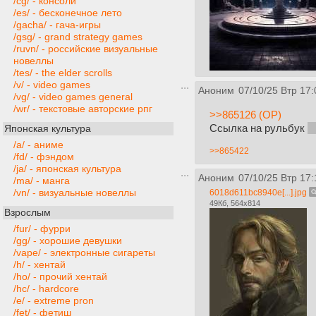
/cg/ - консоли
/es/ - бесконечное лето
/gacha/ - гача-игры
/gsg/ - grand strategy games
/ruvn/ - российские визуальные
новеллы
/tes/ - the elder scrolls
/v/ - video games
Аноним
07/10/25 Втр 17:
/vg/ - video games general
/wr/ - текстовые авторские рпг
>>865126 (OP)
Ссылка на рульбук
h
Японская культура
/a/ - аниме
>>865422
/fd/ - фэндом
/ja/ - японская культура
Аноним
07/10/25 Втр 17:
/ma/ - манга
/vn/ - визуальные новеллы
6018d611bc8940e[...].jpg
49Кб, 564x814
Взрослым
/fur/ - фурри
/gg/ - хорошие девушки
/vape/ - электронные сигареты
/h/ - хентай
/ho/ - прочий хентай
/hc/ - hardcore
/e/ - extreme pron
/fet/ - фетиш