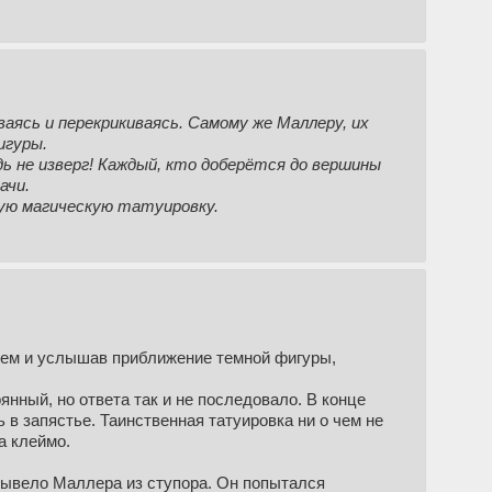
аясь и перекрикиваясь. Самому же Маллеру, их
игуры.
едь не изверг! Каждый, кто доберётся до вершины
ачи.
кую магическую татуировку.
атем и услышав приближение темной фигуры,
янный, но ответа так и не последовало. В конце
 в запястье. Таинственная татуировка ни о чем не
а клеймо.
 вывело Маллера из ступора. Он попытался