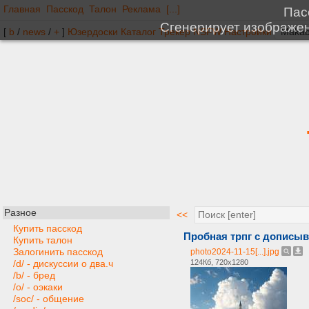
Главная
Пасскод
Талон
Реклама
[...]
[
b
/
news
/
+
]
Юзердоски
Каталог
Трекер
NSFW
Настройки
Разное
<<
Купить пасскод
Пробная трпг с дописы
Купить талон
Залогинить пасскод
photo2024-11-15[...].jpg
124Кб, 720x1280
/d/ - дискуссии о два.ч
/b/ - бред
/o/ - оэкаки
/soc/ - общение