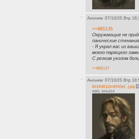
Аноним
07/10/25 Втр 18:
>>865135
Окружающие не прида
панические стенани
- Я украл вас из ваш
моего парящего замк
С резким уколом бол
>>865137
Аноним
07/10/25 Втр 18:
6018d611bc8940e[...].jpg
49Кб, 564x814