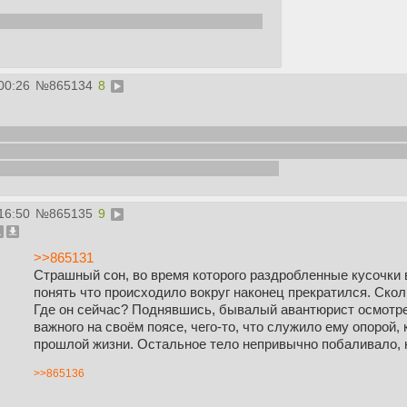
надо вручную под спойлером? Или по рп?
00:26
№
865134
8
ка твоего собственного билда. Они будут нужны, когда будут 
я его проф навыков. Поэтому ты вполне можешь их распределить
 навык требующий силы+реакции+ловкости.
16:50
№
865135
9
>>865131
Страшный сон, во время которого раздробленные кусочки 
понять что происходило вокруг наконец прекратился. Ско
Где он сейчас? Поднявшись, бывалый авантюрист осмотрел
важного на своём поясе, чего-то, что служило ему опорой,
прошлой жизни. Остальное тело непривычно побаливало, 
>>865136