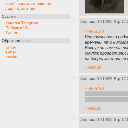
/sex/ - секс и отношения
/fag/ - фагготрия
Ссылки
Аноним
07/10/25 Втр 17:
Канал в Telegram
Паблик в VK
>>865130
Twitter
Воспоминания о родн
Обратная связь
времени, что никогд
twitter
Вокруг он замечал л
e-mail
скулёж превратились
разбан
на бедре, заставляя
>>865135
Аноним
07/10/25 Втр 17:
>>865130
Продвинутый навык: 
хочется подробнее об
>>865133
Аноним
07/10/25 Втр 17: