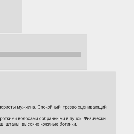
TK1bW_I37QI2Apf6q9g/edit?usp=sharing
тюристы мужчина. Спокойный, трезво оценивающий
роткими волосами собранными в пучок. Физически
щ, штаны, высокие кожаные ботинки.