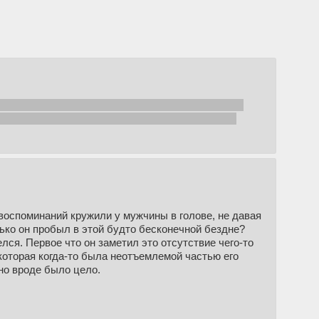
происходить события требующие именно от твоего
 туда, куда сам захочешь. Если что, владение
воспоминаний кружили у мужчины в голове, не давая
лько он пробыл в этой будто бесконечной бездне?
ся. Первое что он заметил это отсутствие чего-то
 которая когда-то была неотъемлемой частью его
но вроде было цело.