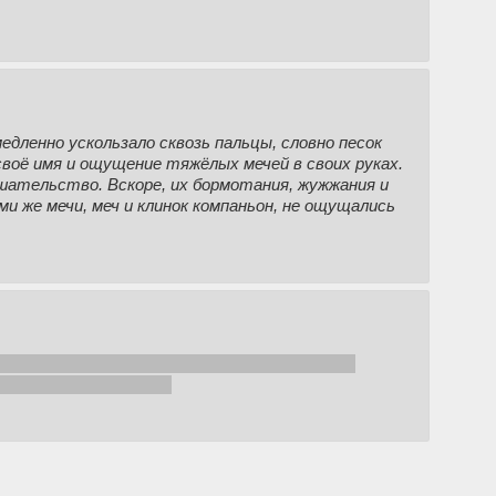
дленно ускользало сквозь пальцы, словно песок
своё имя и ощущение тяжёлых мечей в своих руках.
ешательство. Вскоре, их бормотания, жужжания и
ми же мечи, меч и клинок компаньон, не ощущались
ты: Большие(1)|Средние(25)|Малые(35). Если
м. Для нитакусьнасти.