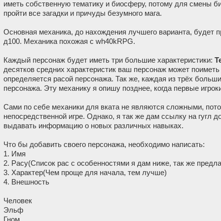
иметь собственную тематику и биосферу, потому для смены би
пройти все загадки и причуды безумного мага.
Основная механика, до нахождения лучшего варианта, будет п
д100. Механика похожая с wh40kRPG.
Каждый персонаж будет иметь три большие характеристики:
Т
десятков средних характеристик ваш персонаж может поиметь и
определяется расой персонажа. Так же, каждая из трёх больш
персонажа. Эту механику я опишу позднее, когда первые игрок
Сами по себе механики для вката не являются сложными, пото
непосредственной игре. Однако, я так же дам ссылку на гугл д
выдавать информацию о новых различных навыках.
Что бы добавить своего персонажа, необходимо написать:
1. Имя
2. Расу(Список рас с особенностями я дам ниже, так же предл
3. Характер(Чем проще для начала, тем лучше)
4. Внешность
Человек
Эльф
Гном