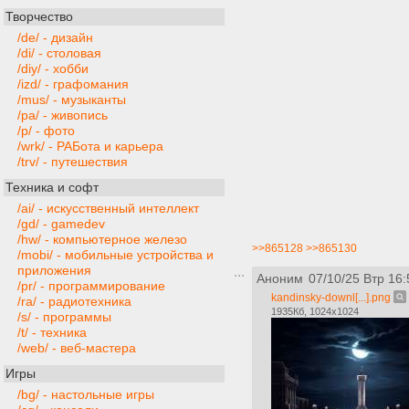
Творчество
/de/ - дизайн
/di/ - столовая
/diy/ - хобби
/izd/ - графомания
/mus/ - музыканты
/pa/ - живопись
/p/ - фото
/wrk/ - РАБота и карьера
/trv/ - путешествия
Техника и софт
/ai/ - искусственный интеллект
/gd/ - gamedev
/hw/ - компьютерное железо
>>865128
>>865130
/mobi/ - мобильные устройства и
приложения
Аноним
07/10/25 Втр 16:
/pr/ - программирование
kandinsky-downl[...].png
/ra/ - радиотехника
1935Кб, 1024x1024
/s/ - программы
/t/ - техника
/web/ - веб-мастера
Игры
/bg/ - настольные игры