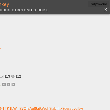
г
113
112
1
-TTK1bW_I37QI2Apf6q9g/edit?tab=t.x3dersuvqf5w