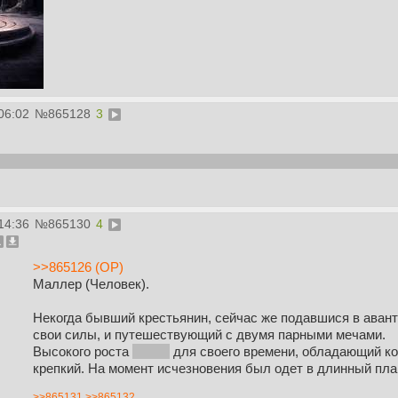
06:02
№
865128
3
ttps://docs.google.com/document/d/1CErhdUch7HaXxeYi_CCHHR-T
14:36
№
865130
4
>>865126 (OP)
Маллер (Человек).
Некогда бывший крестьянин, сейчас же подавшися в аван
свои силы, и путешествующий с двумя парными мечами.
Высокого роста
180см
для своего времени, обладающий ко
крепкий. На момент исчезновения был одет в длинный пла
>>865131
>>865132