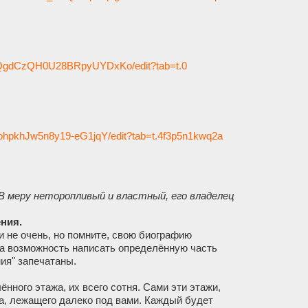
SvQgdCzQH0U28BRpyUYDxKo/edit?tab=t.0
ohpkhJw5n8y19-eG1jqY/edit?tab=t.4f3p5n1kwq2a
 В меру неторопливый и властный, его владелец
ения.
 не очень, но помните, свою биографию
на возможность написать определённую часть
ия" запечатаны.
ного этажа, их всего сотня. Сами эти этажи,
а, лежащего далеко под вами. Каждый будет