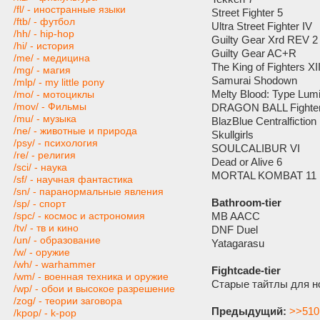
/fl/ - иностранные языки
Street Fighter 5
/ftb/ - футбол
Ultra Street Fighter IV
/hh/ - hip-hop
Guilty Gear Xrd REV 2
/hi/ - история
Guilty Gear AC+R
/me/ - медицина
The King of Fighters XI
/mg/ - магия
Samurai Shodown
/mlp/ - my little pony
Melty Blood: Type Lum
/mo/ - мотоциклы
/mov/ - Фильмы
DRAGON BALL Fighte
/mu/ - музыка
BlazBlue Centralfiction
/ne/ - животные и природа
Skullgirls
/psy/ - психология
SOULCALIBUR VI
/re/ - религия
Dead or Alive 6
/sci/ - наука
MORTAL KOMBAT 11
/sf/ - научная фантастика
/sn/ - паранормальные явления
Bathroom-tier
/sp/ - спорт
MB AACC
/spc/ - космос и астрономия
/tv/ - тв и кино
DNF Duel
/un/ - образование
Yatagarasu
/w/ - оружие
/wh/ - warhammer
Fightcade-tier
/wm/ - военная техника и оружие
Старые тайтлы для н
/wp/ - обои и высокое разрешение
/zog/ - теории заговора
Предыдущий:
>>510
/kpop/ - k-pop