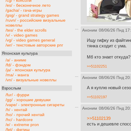
/cg/ - консоли
/es/ - бесконечное лето
/gacha/ - гача-игры
/gsg/ - grand strategy games
/ruvn/ - российские визуальные
новеллы
/tes/ - the elder scrolls
Аноним
08/06/26 Пнд 17
/v/ - video games
Ищу гифку из файтинг
/vg/ - video games general
/wr/ - текстовые авторские рпг
тянка сходит с ума.
Японская культура
Мб кто знает откуда?
/a/ - аниме
/fd/ - фэндом
>>51102251
/ja/ - японская культура
/ma/ - манга
Аноним
08/06/26 Пнд 20
/vn/ - визуальные новеллы
А я куплю новый сезо
Взрослым
/fur/ - фурри
>>51102197
/gg/ - хорошие девушки
/vape/ - электронные сигареты
Аноним
08/06/26 Пнд 20
/h/ - хентай
/ho/ - прочий хентай
>>51102139
/hc/ - hardcore
есть и дешевле спос
/e/ - extreme pron
/fet/ - фетиш