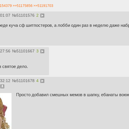
154379
>>51175856
>>51191703
:01:07
№
51101576
2
реде куча сф шитпостеров, а лобби один раз в неделю даже набра
:27:56
№
51101667
3
 святое дело.
:32:12
№
51101678
4
Просто добавил смешных мемов в шапку, ебанаты воюют