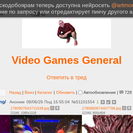
Video Games General
Ответить в тред
Назад
|
Вниз
|
Каталог
|
Обновить
|
Автообновление
|
728
ng/
Аноним
08/06/26 Пнд 16:55:04
№
51101554
1
1780907843711638.jpg
1780860674407788.jpg
211Кб, 1080x1118
121Кб, 800x804