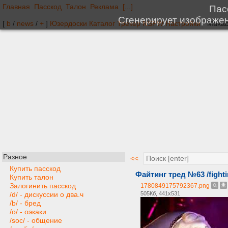
Главная
Пасскод
Талон
Реклама
[...]
[
b
/
news
/
+
]
Юзердоски
Каталог
Трекер
NSFW
Настройки
Разное
<<
Купить пасскод
Файтинг тред №63 /fighti
Купить талон
Залогинить пасскод
1780849175792367.png
505Кб, 441x531
/d/ - дискуссии о два.ч
/b/ - бред
/o/ - оэкаки
/soc/ - общение