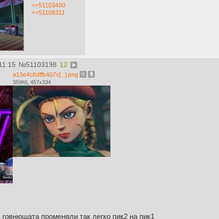
>>51103400
>>51108311
11:15
№
51103198
12
a13e4c6dffb407c[...].png
359Кб, 457x334
 говнюшата променяли так легко пик2 на пик1