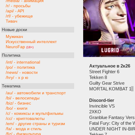
/media/ - анимация
/r/ - просьбы
/api/ - API
/rf/ - убежище
Тивач
Новые доски
Мужикач
Искусственный интеллект
NeuroFap
(18+)
Политика
/int/ - international
Актуальное в 2к26
/po/ - политика
Street Fighter 6
/news/ - новости
Tekken 8
/hry/ - х р ю
Guilty Gear Strive
Тематика
MORTAL KOMBAT 1
1
/au/ - автомобили и транспорт
/bi/ - велосипеды
Discord-tier
/biz/ - бизнес
Invincible VS
/bo/ - книги
2XKO
/c/ - комиксы и мультфильмы
Granblue Fantasy Vers
/cc/ - криптовалюты
Fatal Fury: City of the
/em/ - другие страны и туризм
UNDER NIGHT IN-BIRT
/fa/ - мода и стиль
/fiz/ - физкультура
Tekken 7