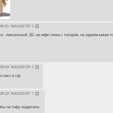
:46:51
№
51101720
5
а - пиксельный, 2D, на гифе тянка с топором, на заднем какая-т
:08:04
№
51102139
6
н пасс в сф.
:26:22
№
51102197
7
обы на тифу подрочить