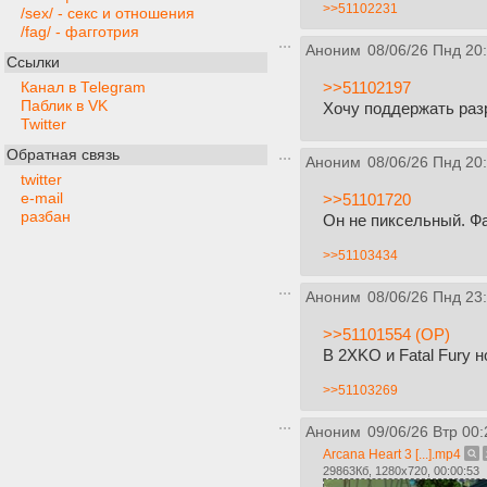
>>51102231
/sex/ - секс и отношения
/fag/ - фагготрия
Аноним
08/06/26 Пнд 20
Ссылки
>>51102197
Канал в Telegram
Паблик в VK
Хочу поддержать раз
Twitter
Обратная связь
Аноним
08/06/26 Пнд 20
twitter
e-mail
>>51101720
разбан
Он не пиксельный. Фа
>>51103434
Аноним
08/06/26 Пнд 23
>>51101554 (OP)
В 2XKO и Fatal Fury 
>>51103269
Аноним
09/06/26 Втр 00:
Arcana Heart 3 [...].mp4
29863Кб, 1280x720, 00:00:53