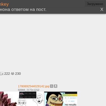
222
230
1780892544029142.jpg
506Кб, 2172x1212