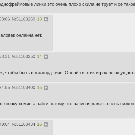
однофреймовые линки это очень плохо скила не трует и сё тако
03:06
№
51103269
13
еловек онлайна нет.
53:31
№
51103350
14
ек, чтобы быть в дискорд тире. Онлайн в этих играх не ощущает
24:55
№
51103400
15
о кнопку хоминга найти потому что начиная даже с очень низког
49:04
№
51103434
16