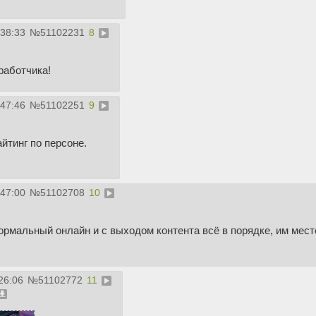
:38:33
№
51102231
8
работчика!
:47:46
№
51102251
9
йтинг по персоне.
:47:00
№
51102708
10
нормальный онлайн и с выходом контента всё в порядке, им мест
26:06
№
51102772
11