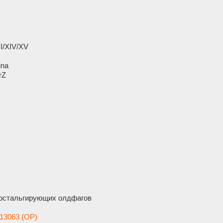
II/XIV/XV
ina
rZ
остальгирующих олдфагов
13063 (OP)