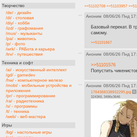
Творчество
>>51102708
>>51103957
>>51
/de/ - дизайн
Аноним
08/06/26 Пнд 17
/di/ - столовая
/diy/ - хобби
Базовый перекат. В т
/izd/ - графомания
самому.
/mus/ - музыканты
/pa/ - живопись
>>51101667
/p/ - фото
/wrk/ - РАБота и карьера
/trv/ - путешествия
Аноним
08/06/26 Пнд 17
Техника и софт
>>51101576
/ai/ - искусственный интеллект
Попустить чикенистов
/gd/ - gamedev
/hw/ - компьютерное железо
/mobi/ - мобильные устройства и
Аноним
08/06/26 Пнд 17
приложения
1764368338932295.jpg
/pr/ - программирование
3243Кб, 3496x3646
/ra/ - радиотехника
/s/ - программы
/t/ - техника
/web/ - веб-мастера
Игры
/bg/ - настольные игры