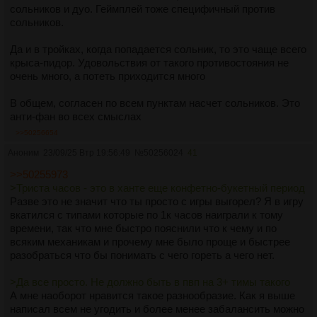
сольников и дуо. Геймплей тоже специфичный против
сольников.
Да и в тройках, когда попадается сольник, то это чаще всего
крыса-пидор. Удовольствия от такого противостояния не
очень много, а потеть приходится много
В общем, согласен по всем пунктам насчет сольников. Это
анти-фан во всех смыслах
>>50256654
Аноним
23/09/25 Втр 19:56:49
№
50256024
41
>>50255973
>Триста часов - это в ханте еще конфетно-букетный период
Разве это не значит что ты просто с игры выгорел? Я в игру
вкатился с типами которые по 1к часов наиграли к тому
времени, так что мне быстро пояснили что к чему и по
всяким механикам и прочему мне было проще и быстрее
разобраться что бы понимать с чего гореть а чего нет.
>Да все просто. Не должно быть в пвп на 3+ тимы такого
А мне наоборот нравится такое разнообразие. Как я выше
написал всем не угодить и более менее забалансить можно