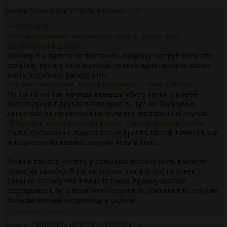
Аноним
23/09/25 Втр 17:34:28
№
50255517
33
>>50255479
>Меня заебывает каждый раз сидеть ждать пока
долбоебушка догорит
Почему бы просто не поставить ловушку на труп если это
сольник, если в пати играешь то хоть один человек может
взять подобные расходники.
>Только заклатчил, пошел поднимать - хуяк в ебало.
Ну ты точно так же ведь можешь убить пачку и к тебе
просто придет другая пачка доесть, тут же бесшумно
двигаться почти нереально если нет посторонних звуков.
>Надеюсь поиск рандома вернет старые добрые тройки
Разве добавление поиска это не просто третий тиммейт, как
это должно помешать запуску игры в соло.
По мне так все честно, у сольника должно быть какое то
право на ошибку. Я бы не сказал что это что то очень
сильное потому что тиммейт такое "преимущество"
перекрывает, ну а если типы падают от сольника то это уже
больше похоже на разницу в скилле.
>>50255699
>>50255725
Аноним
23/09/25 Втр 18:32:55
№
50255699
34