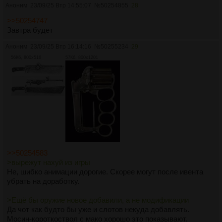
Аноним
23/09/25 Втр 14:55:07
№
50254855
28
>>50254747
Завтра будет
Аноним
23/09/25 Втр 16:14:16
№
50255234
29
56Кб, 800x516
57Кб, 800x1201
>>50254583
>вырежут нахуй из игры
Не, шибко анимации дорогие. Скорее могут после ивента
убрать на доработку.
>Ещё бы оружие новое добавили, а не модификации
Да чот как будто бы уже и слотов некуда добавлять.
Мосин-короткоствол c мако хорошо это показывают.