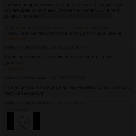
Говорил не про сложность, а про то, что в текущем виде -
это антифан и проблема. Это не про баланс, а лишняя
душка и рандом
в игре, в которой этого и так дохуя
.
>сольники итак всегда в более сложной ситуации
Ебать. Тебя заставил кто-то в соло идти? Нахуя целые
механики городить для соло в
командной
игре, где а)
ЕСТЬ
>>50257179
БЛЯТЬ СОЛО РЕЖИМ
б) есть матчмейкинг.
Аноним
24/09/25 Срд 00:17:49
№
50256738
47
>Наоборот вызывает некоторое уважение, когда в одну
Терпи, красиво вас сольник в соло разъебал, троих
каску выносят целую тиму
дурачков.
Ох, блять, я прям вижу как ты фантазируешь о том, какой
>>50256782
ты соло-чад против тима-вержинов. Сидя на окраине
Аноним
24/09/25 Срд 00:19:04
№
50256739
48
компаунда и попукивая глушаком в щель.
2 года прошло, а ты все точно так же рвется с них, хотя их и
так уже занерфили.
Аноним
24/09/25 Срд 00:54:38
№
50256782
49
41Кб, 1280x720