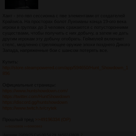
Хант - это пвп сессионка с пве элементами от создателей
Крайзиса. На просторах болот Луизианы конца 19-ого века
игроки в группах до 3 человек сражаются с потусторонними
существами, чтобы получить с них добычу, а затем не дать
другим игрокам эту добычу отобрать. Геймплей включает
стелс, медленно стреляющее оружие эпохи позднего Дикого
Запада, напряженные бои с шансом потерять все.
Купить:
http://store.steampowered.com/app/594650/Hunt_Showdown_1
896
Официальные страницы:
https://www.huntshowdown.com/
https://twitter.com/HuntShowdown
https://discord.gg/huntshowdown
https://www.twitch.tv/crytek
Прошлый тред
>>49196334 (OP)
>>50243808
>>50663663
Аноним
20/09/25 Суб 00:54:29
№
50243808
2