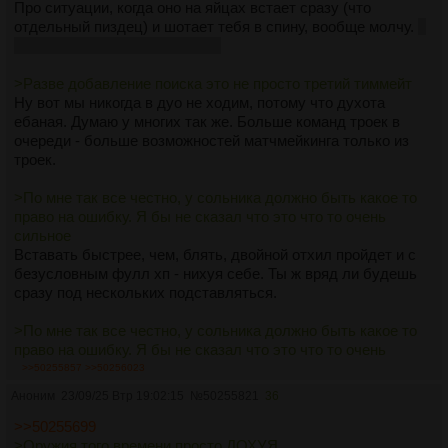
Про ситуации, когда оно на яйцах встает сразу (что
отдельный пиздец) и шотает тебя в спину, вообще молчу.
в
замесе на сервер не поймешь
>Разве добавление поиска это не просто третий тиммейт
Ну вот мы никогда в дуо не ходим, потому что духота
ебаная. Думаю у многих так же. Больше команд троек в
очереди - больше возможностей матчмейкинга только из
троек.
>По мне так все честно, у сольника должно быть какое то
право на ошибку. Я бы не сказал что это что то очень
сильное
Вставать быстрее, чем, блять, двойной отхил пройдет и с
безусловным фулл хп - нихуя себе. Ты ж вряд ли будешь
сразу под нескольких подставляться.
>По мне так все честно, у сольника должно быть какое то
право на ошибку. Я бы не сказал что это что то очень
сильное
>>50255857
>>50256023
В текущем состоянии просто существование сольников
Аноним
23/09/25 Втр 19:02:15
№
50255821
36
требует слишком много а) ресурсов б) времени в) внимания.
И этого всего одновременно.
>>50255699
>Оружия того времени просто ДОХУЯ