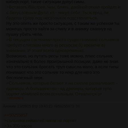
киберспорт, такие ситуации допустимы.
>Вставать быстрее, чем, блять, двойной отхил пройдет и
с безусловным фулл хп - нихуя себе. Ты ж вряд ли
будешь сразу под нескольких подставляться.
Ну это опять же просто ситуация, с таким же успехом ты
можешь просто зайти за спину и в анимку свапнув на
пушку убить чела.
>В текущем состоянии просто существование сольников
требует слишком много а) ресурсов б) времени в)
внимания. И этого всего одновременно.
Возможно, но лутать ресы тоже можно, плюс сольник
изначально в более проигрышной позиции, даже не зная
что это сольник бросать труп смысла мало, а если типы
понимают что это сольник то некр для него это
бесполезный перк.
>Сольников, которые бегают и на скилле разваливают -
единицы. А большинство - кд дрочеры, которые тупо
портят геймплей всем остальным. Отвалится от
>>50255973
пришедших в спину нихуя не обидно, от снайпера в
кустах не обидно. А от рандомно ВНЕЗАПНО вставшевго
Аноним
23/09/25 Втр 19:43:23
№
50255973
38
посреди замеса - еще как.
>>50255857
>сольники геймплей никак не портят
Причем, блять, решение очевидное - сделать отдельно
>За 300 часов
онли тройки и отдельно соло/дуо (как хант и