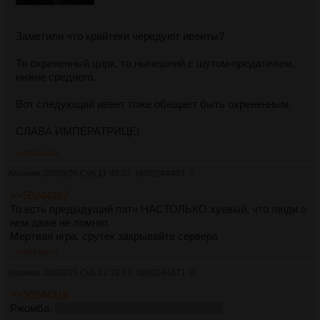
Заметили что крайтеки чередуют ивенты?
То охрененный цирк, то нынешний с шутом-предателем,
нижне среднего.
Вот следующий ивент тоже обещает быть охрененным.
СЛАВА ИМПЕРАТРИЦЕ!
>>50244443
Аноним
20/09/25 Суб 11:45:37
№
50244443
7
>>50244367
То есть предыдущий патч НАСТОЛЬКО хуевый, что люди о
нем даже не помнят.
Мертвая игра, срутек закрывайте сервера
>>50244677
Аноним
20/09/25 Суб 13:32:41
№
50244671
8
>>50244316
Ржомба.
Давайте, я зимой вкачусь с вахты