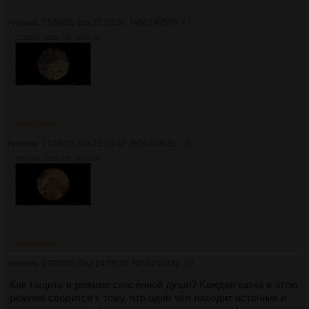
Аноним
21/09/25 Вск 21:53:06
№
50249579
17
21310Кб, 1280x720, 00:00:05
>>50256854
Аноним
21/09/25 Вск 21:53:42
№
50249581
18
19837Кб, 1280x720, 00:00:04
>>50256854
Аноним
22/09/25 Пнд 14:59:26
№
50251432
19
Как тащить в режиме спасенной души? Каждая катка в этом
режиме сводится к тому, что один чел находит источник и