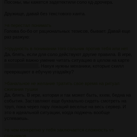
Посоны, мы кажется задетектили соло кд-дрочера.
Дружище, давай без текстового ханта.
>я перестал понимать
Голова бо-бо от рациональных тезисов, бывает. Давай еще
раз разжую:
>трудность в понимании того сольник против тебя или нет
Да, блять, если для соло действуют другие правила. В игре,
в которой важно умение читать ситуацию в целом на карте
свидетель имба
. Нахуя нужны механики, которые скилл
превращают в ебучую угадайку?
>банальное не желание тратить свое время на ритуал
сжигания тушки
Да, блять. В игре, которая и так может быть, кхем, бедна на
события. Заставляют еще буквально сидеть смотреть на
труп, пока через пару локаций веселье на весь сервер. И
это в идеальной ситуации, когда поджечь вообще
успеваешь.
>в чем конкретно у тебя заключается сложность vs
сольников