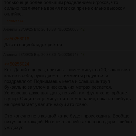
только еще более большим разделением игроков, что
сильно повлияет на время поиска при не сильно высоком
онлайне.
>>50256147
Аноним
23/09/25 Втр 20:10:38
№
50256068
42
>>50256016
Да это социоблядок рвётся
Аноним
23/09/25 Втр 20:38:36
№
50256147
43
>>50256024
Кек. Давай еще раз, прикинь - замес минут на 20, заклатчил
как не в себя, руки дрожат, тиммейты радуются и
поздравляют. Поднимаешь кента и слышишь труп
буквально за углом в нескольких метрах ресается.
Успеваешь даже шот дать, но хуй там, фулл хепе, арбалет
в упор. Сидите еще минут пять в молчании, пока кто нибудь
не предлагает удалить нахуй это говно.
Это конечно не в каждой катке будет происходить. Вообще
нихуя не в каждой. Но впечатлений такое говно дарит шибко
уж дохуя.