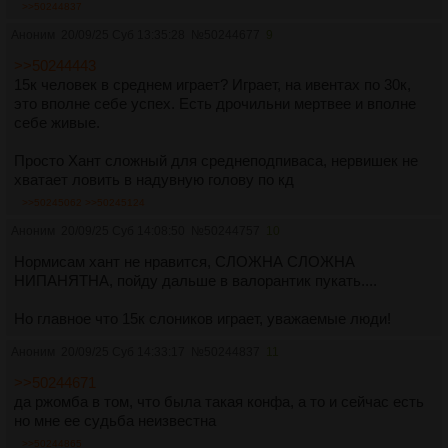
>>50244837
Аноним
20/09/25 Суб 13:35:28
№
50244677
9
>>50244443
15к человек в среднем играет? Играет, на ивентах по 30к,
это вполне себе успех. Есть дрочильни мертвее и вполне
себе живые.
Просто Хант сложный для среднеподпиваса, нервишек не
хватает ловить в надувную голову по кд
>>50245062
>>50245124
Аноним
20/09/25 Суб 14:08:50
№
50244757
10
Нормисам хант не нравится, СЛОЖНА СЛОЖНА
НИПАНЯТНА, пойду дальше в валорантик пукать....
Но главное что 15к слоников играет, уважаемые люди!
Аноним
20/09/25 Суб 14:33:17
№
50244837
11
>>50244671
да ржомба в том, что была такая конфа, а то и сейчас есть
но мне ее судьба неизвестна
>>50244865