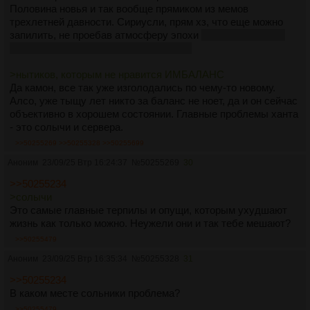
Половина новья и так вообще прямиком из мемов
трехлетней давности. Сириусли, прям хз, что еще можно
запилить, не проебав атмосферу эпохи
разве что ручную
пушку с ядрами как в серьезном сэме
>нытиков, которым не нравится ИМБАЛАНС
Да камон, все так уже изголодались по чему-то новому.
Алсо, уже тыщу лет никто за баланс не ноет, да и он сейчас
объективно в хорошем состоянии. Главные проблемы ханта
- это солычи и сервера.
>>50255269
>>50255328
>>50255699
Аноним
23/09/25 Втр 16:24:37
№
50255269
30
>>50255234
>солычи
Это самые главные терпилы и опущи, которым ухудшают
жизнь как только можно. Неужели они и так тебе мешают?
>>50255479
Аноним
23/09/25 Втр 16:35:34
№
50255328
31
>>50255234
В каком месте сольники проблема?
>>50255479