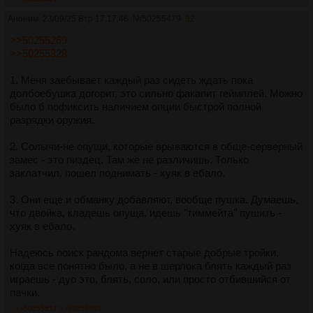
Аноним
23/09/25 Втр 17:17:46
№
50255479
32
>>50255269
>>50255328
1. Меня заебывает каждый раз сидеть ждать пока
долбоебушка догорит, это сильно факапит геймплей. Можно
было б пофиксить наличием опции быстрой полной
разрядки оружия.
2. Солычи-не опущи, которые врываются в обще-серверный
замес - это пиздец. Там же не различишь. Только
заклатчил, пошел поднимать - хуяк в ебало.
3. Они еще и обманку добавляют, вообще пушка. Думаешь,
что двойка, кладешь опуща, идешь "тиммейта" пушить -
хуяк в ебало.
Надеюсь поиск рандома вернет старые добрые тройки,
когда все понятно было, а не в шерлока блять каждый раз
играешь - дуо это, блять, соло, или просто отбившийся от
пачки.
>>50255517
>>50255699