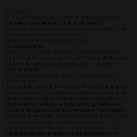
>>50256731
>Посоны, мы кажется задетектили соло кд-дрочера.
Вы там с напарником за одной пекой сидите?
Я кстати выше написал что играл и соло и в пати, к чему
ты сюда еще и кддрочь приплел хз.
>Дружище, давай без текстового ханта.
Ты сам это начал.
>Да, блять, если для соло действуют другие правила.
Для соло действуют те же правила. Усиленный некр даёт
всего лишь одно право на ошибку и то с условием что
тебя не сожгли.
>В игре, в которой важно умение читать ситуацию в
целом на карте
Ну а сольник это что, не ситуация? Получается просто не
прочитал. А что с ситуацией когда двойки играют против
троек, убили вы двоих а третий бежал откуда нибудь и
просто некром поресал, ну тогда может добавить еще
меню на начальный экран всех команд которые играют и
отмечать пачки которые ты убиваешь? Что бы уж точно
знать, а то как ты эту ситуацию прочитаешь.
>Заставляют еще буквально сидеть смотреть на труп
Да вроде как никто и не заставляет, бросаете труп и