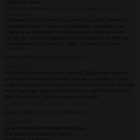
бежите в замес.
>И это в идеальной ситуации, когда поджечь вообще
успеваешь.
Например? Если там не сольник то вы ищите тиммейта,
не нашли значит сольник и поджигаете, фонариков на
карте куча. Возможно ты про ситуацию когда сольник
встает в том самом замесе из за которого ты не можешь
его поджечь, но это же тот замес который ты и хотел.
>>50260966
>Ебать. Тебя заставил кто-то в соло идти?
Нет, не заставили, мне нравилось играть соло против
Аноним
24/09/25 Срд 11:06:27
№
50257357
55
троек. Как я выше и написал это просто шанс права на
>>50257114
ошибку, тиммейт намного сильнее самореса.
Полностью согласен. Очень, прям
ОЧЕНЬ
редко бывает,
>а)ЕСТЬ БЛЯТЬ СОЛО РЕЖИМ
что солыч отнимает значительную часть времени, чтобы
А мне нравится играть против пачек, а не сольников в
куда то там не успеть и пропустить все интересное. И чаще
соло режиме. Жаль конечно что у тебя выбора играть
всего там будет бешенный звереныш с кд 4-5, который не
онли тройки нет и скорее всего не будет, не слышал что
даст продохнуть. Такого и сжечь не стыдно
бы сольники были какой то проблемой так что крайтеки
ничего не поменяют.
>>50257564
> б) есть матчмейкинг
Аноним
24/09/25 Срд 12:13:13
№
50257564
56
Этот матчмейкинг очень кривой, еще кривее система
звезд.
>>50257357
>Ох, блять, я прям вижу как ты фантазируешь о том,
Ну кстати редко встречаю таких ебак
какой ты соло-чад против тима-вержинов. Сидя на
Это наверное актуально для 6*
окраине компаунда и попукивая глушаком в щель.
Я чилловый 4-5 парень