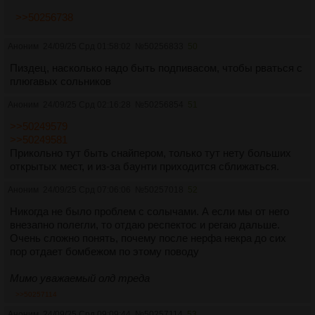
>>50256738
Аноним
24/09/25 Срд 01:58:02
№
50256833
50
Пиздец, насколько надо быть подпивасом, чтобы рваться с
плюгавых сольников
Аноним
24/09/25 Срд 02:16:28
№
50256854
51
>>50249579
>>50249581
Прикольно тут быть снайпером, только тут нету больших
открытых мест, и из-за баунти приходится сближаться.
Аноним
24/09/25 Срд 07:06:06
№
50257018
52
Никогда не было проблем с солычами. А если мы от него
внезапно полегли, то отдаю респектос и регаю дальше.
Очень сложно понять, почему после нерфа некра до сих
пор отдает бомбежом по этому поводу
Мимо уважаемый олд треда
>>50257114
Аноним
24/09/25 Срд 09:09:44
№
50257114
53