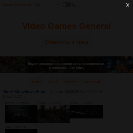
Главная
Настройки
Video Games General
Ответить в тред
Назад
Вниз
Каталог
Обновить
Hunt: Showdown /hunt/
Аноним
20/09/25 Суб 00:09:46
№
50243727
1
1866Кб, 1920x1080
2994Кб, 1919x1079
629Кб, 1919x794
754Кб, 1919x780