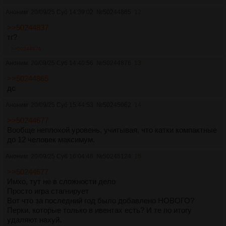
Аноним
20/09/25 Суб 14:39:02
№
50244865
12
>>50244837
тг?
>>50244876
Аноним
20/09/25 Суб 14:40:56
№
50244876
13
>>50244865
дс
Аноним
20/09/25 Суб 15:44:53
№
50245062
14
>>50244677
Вообще неплохой уровень, учитывая, что катки компактные
до 12 человек максимум.
Аноним
20/09/25 Суб 16:04:46
№
50245124
15
>>50244677
Имхо, тут не в сложности дело
Просто игра стагнирует
Вот что за последний год было добавлено НОВОГО?
Перки, которые только в ивентах есть? И те по итогу
удаляют нахуй.