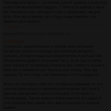
Поэтому, все просто - ты хочешь соло в тройках, а я не хочу
всей этой мозгоеблей страдать. У тебя есть выбор, у меня
нет. Решается изи - или иди в соло с правилами, как для
всех. Или иди в режим, где я буду подрузамевать эти
правила для каждого.
>>50256224
Аноним
23/09/25 Втр 21:05:01
№
50256224
44
>>50256147
Солнышко, давай возьмем в пример твою ситуацию.
Ты реснул кента и слышишь за стеной как реснулся
сольник, отходите подальше регрупаетесь и дальше уже
обыгрываете дефолт ситуацию 2 вс 1, если труп в твоем
поле зрении то ты можешь отменить рес свапнуть пушку и
пока чел в анимке встает бахнуть ему голову, тоже как
вариант. Ты же к тому сам понимаешь что это редкость.
Жаль, что выбора у тебя нет, но бери во внимание то, что
сольник изначально в проигрышной позиции 1вс2 или 3,
дальше уже решает скилл и ситуация, от которой ты
отыгрываешь. Так же можно и пожаловаться на сидуна в
углу который весь замес был афк и подсосал в нужный
момент.