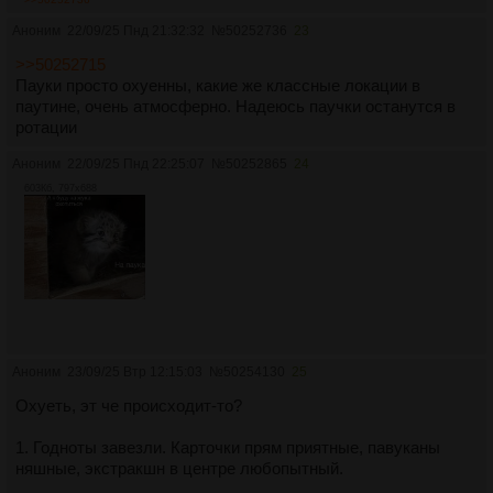
Аноним
22/09/25 Пнд 21:32:32
№
50252736
23
>>50252715
Пауки просто охуенны, какие же классные локации в
паутине, очень атмосферно. Надеюсь паучки останутся в
ротации
Аноним
22/09/25 Пнд 22:25:07
№
50252865
24
603Кб, 797x688
Аноним
23/09/25 Втр 12:15:03
№
50254130
25
Охуеть, эт че происходит-то?
1. Годноты завезли. Карточки прям приятные, павуканы
няшные, экстракшн в центре любопытный.