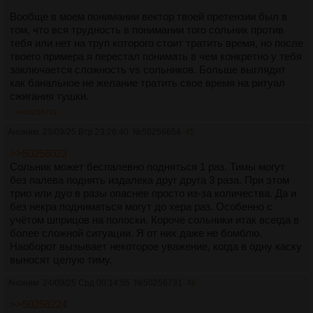
Вообще в моем понимании вектор твоей претензии был в
том, что вся трудность в понимании того сольник против
тебя или нет на труп которого стоит тратить время, но после
твоего примера я перестал понимать в чем конкретно у тебя
заключается сложность vs сольников. Больше выглядит
как банальное не желание тратить свое время на ритуал
сжигания тушки.
>>50256731
Аноним
23/09/25 Втр 23:28:40
№
50256654
45
>>50256023
Сольник может беспалевно подняться 1 раз. Тимы могут
без палева поднять издалека друг друга 3 раза. При этом
трио или дуо в разы опаснее просто из-за количества. Да и
без некра подниматься могут до хера раз. Особенно с
учётом шприцов на полоски. Короче сольники итак всегда в
более сложной ситуации. Я от них даже не бомблю.
Наоборот вызывает некоторое уважение, когда в одну каску
выносят целую тиму.
Аноним
24/09/25 Срд 00:14:55
№
50256731
46
>>50256224