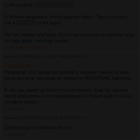
2. Интерфейс
вернули как было
3. Можно рандома в лобби вдвоем найти. Просто пиздец,
как я
семь лет
этого ждал.
Чот не узнаню срутеков. Если еще и запуск не положит игру
на пару дней - вообще охуею.
>>50254583
>>50260284
Аноним
23/09/25 Втр 13:56:32
№
50254583
26
>>50254130
Проверяй, всё, кроме интерфейса, вырежут нахуй из игры
из-за нытиков, которым не нравится ИМБАЛАНС карточек
А так, да, давно не было столько нового. Ещё бы оружие
новое добавили, а не модификации (которые ещё и только
на карте лежат)
>>50255234
Аноним
23/09/25 Втр 14:31:21
№
50254747
27
Обнову ещё не завезли чё ли?
>>50254855