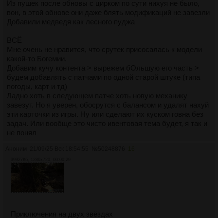
Из пушек после обновы с цирком по сути нихуя не было,
вон, в этой обнове они даже блять модификаций не завезли
Добавили медведя как лесного пуджа
ВСЁ
Мне очень не нравится, что срутек присосалась к модели
какой-то Богемии.
Добавим кучу контента > вырежем бОльшую его часть >
будем добавлять с патчами по одной старой штуке (типа
погоды, карт и тд)
Ладно хоть в следующем патче хоть новую механику
завезут. Но я уверен, обосрутся с балансом и удалят нахуй
эти карточки из игры. Ну или сделают их куском говна без
задач. Или вообще это чисто ивентовая тема будет, я так и
не понял
Аноним
21/09/25 Вск 18:54:55
№
50248876
16
39927Кб, 1280x720, 00:00:29
Приключения на двух звёздах