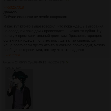
>>50257018
Двачую
Сейчас сольники не особо напрягают
И как тут кто-то выше говорил, что пока ждёшь выгорания,
на соседней локе движ происходит — какая-то хуйня. Ну
если уж прям капитальный движ там, бросаешь горящего
сольника и идёшь, попутно поглядывая за спиной, хотя
чаще всего если где-то что-то значимое происходит, можно
вообще не торопиться, потому что это надолго
>>50257357
Аноним
24/09/25 Срд 09:49:12
№
50257179
54
51Кб, 617x900