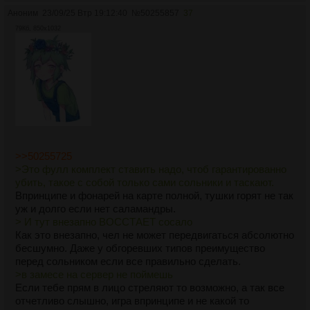
Аноним
23/09/25 Втр 19:12:40
№
50255857
37
79Кб, 850x1032
>>50255725
>Это фулл комплект ставить надо, чтоб гарантированно
убить, такое с собой только сами сольники и таскают.
Впринципе и фонарей на карте полной, тушки горят не так
уж и долго если нет саламандры.
> И тут внезапно ВОССТАЕТ сосало
Как это внезапно, чел не может передвигаться абсолютно
бесшумно. Даже у обгоревших типов преимущество
перед сольником если все правильно сделать.
>в замесе на сервер не поймешь
Если тебе прям в лицо стреляют то возможно, а так все
отчетливо слышно, игра впринципе и не какой то