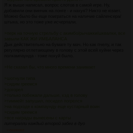
>типы падают от сольника то это уже больше похоже на
Я ж выше написал, вопрос слотов в самой игре. Ну,
разницу в скилле
добавили они винчик на лонге - и нахуя? Никто не юзает.
Сольников, которые бегают и на скилле разваливают -
Можно было бы еще поиграться на наличие сайленсера/
единицы. А большинство - кд дрочеры, которые тупо портят
штыка, но это тоже уже исчерпали.
геймплей всем остальным. Отвалится от пришедших в
спину нихуя не обидно, от снайпера в кустах не обидно. А
>перк на точную стрельбу с акимбо/рычажки/шквалки, все
от рандомно ВНЕЗАПНО вставшевго посреди замеса - еще
завыли КАК ЖИ ИМБАЛАНСА
как.
Дык действительно на бумаге ту мач. Но как пчелу, и так
регулярно отлетающему в голову с этой всей хуйни через
Причем, блять, решение очевидное - сделать отдельно
полкампаунда - тоже похуй было.
онли тройки и отдельно соло/дуо (как хант и задумывался).
>Не сказал бы, что много времени занимает
>шотнули типа
>сидим греемся
>догорел
>только побежали дальше, хэд в голову
>тиммейт запушил, посидел погрелся
>на подходе к компаунду еще кустарный воин
>сидим греемся
>все награды вынесены с карты
литералли каждый второй забег в дуо
>>50260302