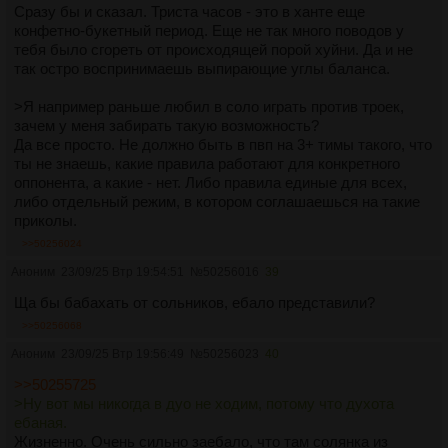
Сразу бы и сказал. Триста часов - это в ханте еще
задумывался).
конфетно-букетный период. Еще не так много поводов у
У меня тут противоположное мнение например. Мне
тебя было сгореть от происходящей порой хуйни. Да и не
сольники геймплей никак не портят. За 300 часов в игре я
так остро воспринимаешь выпирающие углы баланса.
был и на 4 и на 6 звездах, не ощутил какого то прям
дискомфорта натыкаясь на сольников.
>Я например раньше любил в соло играть против троек,
Я например раньше любил в соло играть против троек,
зачем у меня забирать такую возможность?
зачем у меня забирать такую возможность? Всем угодить
Да все просто. Не должно быть в пвп на 3+ тимы такого, что
не получиться, если начать делать еще больше
ты не знаешь, какие правила работают для конкретного
разделений в режиме то и онлайна не хватит. Был бы он
оппонента, а какие - нет. Либо правила единые для всех,
намного больше то такое бы еще прокатило.
либо отдельный режим, в котором соглашаешься на такие
Вот некр за чанки был по ощущениям намного
приколы.
неприятнее, сейчас он выглядит так себе, как будто если
ты встал то это либо большой риск, либо если встал без
>>50256024
проблем то это уже ошибка пачки которая тебя убила.
Аноним
23/09/25 Втр 19:54:51
№
50256016
39
Ща бы бабахать от сольников, ебало представили?
>>50256068
Аноним
23/09/25 Втр 19:56:49
№
50256023
40
>>50255725
>Ну вот мы никогда в дуо не ходим, потому что духота
ебаная.
Жизненно. Очень сильно заебало, что там солянка из