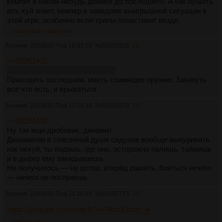
кемпит в каком-нибудь домике до последнего. А как пушить
его, хуй знает, кемпер в заведомо выигрышной ситуации в
этой игре, особенно если трапы понаставит везде.
>>50251626
>>50251870
Аноним
22/09/25 Пнд 16:02:55
№
50251626
20
>>50251432
Никак, чистейшей воды рандом
Приходить последним, иметь спамящее оружие. Закинуть
все что есть, и врываться.
Аноним
22/09/25 Пнд 17:24:10
№
50251870
21
>>50251432
Ну так ищи дробовик, динамит
Динамитом в спасенной душе сидунов вообще выкуривать
как нехуй, ты видишь, где они, осторожно палишь, таймишь
и в дырку ему закидываешь
Не получилось — ну штош, вперёд рашить, бояться нечего
— ничего не потеряешь
Аноним
22/09/25 Пнд 21:26:26
№
50252715
22
https://youtube.com/watch?v=0lkchEbcm_w
>>50252736