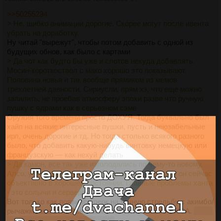
>>50255234
> Не, шибко анимации дорогие. Скорее могут после ивента
убрать на доработку.
Ну читай "вырежут", чтобы потом добавить с одной из
будущих обнов, как было с картами
> Да чот как будто бы уже и слотов некуда добавлять.
Мосин-короткоствол c мако хорошо это показывают.
Половина новья и так вообще прямиком из мемов
трехлетней давности. Сириусли, прям хз, что еще можно
запилить, не проебав атмосферу эпохи разве что ручную
пушку с ядрами как в серьезном сэме
Оружия того времени просто ДОХУЯ. Тогда буквально был
хайп на всякие интересные пушки, пусть и неюзабельные
ирл, очень дорогие и тд. Но тогда столько всякого разного
было, что добавить какую-нибудь винтовку немецкую или
французскую — как нехуй делать
> Да камон, все так уже изголодались по чему-то новому.
Алсо, уже тыщу лет никто за баланс не ноет, да и он сейчас
объективно в хорошем состоянии. Главные проблемы ханта
- это солычи и сервера.
Вот только как появился перк на точную стрельбу с акимбо/
рычажки/шквалки, все завыли КАК ЖИ ИМБАЛАНСА.
Сука,
как же я скучаю по этому перку